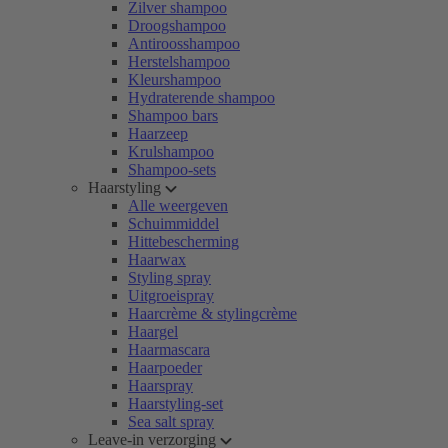
Zilver shampoo
Droogshampoo
Antiroosshampoo
Herstelshampoo
Kleurshampoo
Hydraterende shampoo
Shampoo bars
Haarzeep
Krulshampoo
Shampoo-sets
Haarstyling
Alle weergeven
Schuimmiddel
Hittebescherming
Haarwax
Styling spray
Uitgroeispray
Haarcrème & stylingcrème
Haargel
Haarmascara
Haarpoeder
Haarspray
Haarstyling-set
Sea salt spray
Leave-in verzorging