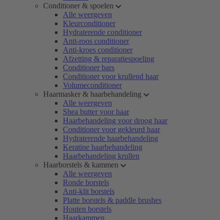
Conditioner & spoelen
Alle weergeven
Kleurconditioner
Hydraterende conditioner
Anti-roos conditioner
Anti-kroes conditioner
Afzetting & reparatiespoeling
Conditioner bars
Conditioner voor krullend haar
Volumeconditioner
Haarmasker & haarbehandeling
Alle weergeven
Shea butter voor haar
Haarbehandeling voor droog haar
Conditioner voor gekleurd haar
Hydraterende haarbehandeling
Keratine haarbehandeling
Haarbehandeling krullen
Haarborstels & kammen
Alle weergeven
Ronde borstels
Anti-klit borstels
Platte borstels & paddle brushes
Houten borstels
Haarkammen