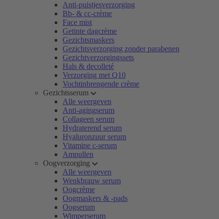
Anti-puistjesverzorging
Bb- & cc-crème
Face mist
Getinte dagcrème
Gezichtsmaskers
Gezichtsverzorging zonder parabenen
Gezichtverzorgingssets
Hals & decolleté
Verzorging met Q10
Vochtinbrengende crème
Gezichtsserum
Alle weergeven
Anti-agingserum
Collageen serum
Hydraterend serum
Hyaluronzuur serum
Vitamine c-serum
Ampullen
Oogverzorging
Alle weergeven
Wenkbrauw serum
Oogcrème
Oogmaskers & -pads
Oogserum
Wimperserum