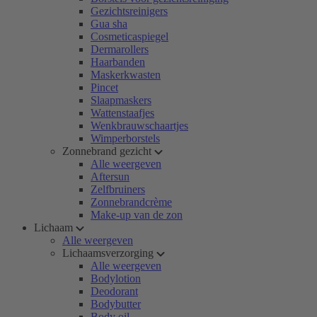
Gezichtsreinigers
Gua sha
Cosmeticaspiegel
Dermarollers
Haarbanden
Maskerkwasten
Pincet
Slaapmaskers
Wattenstaafjes
Wenkbrauwschaartjes
Wimperborstels
Zonnebrand gezicht
Alle weergeven
Aftersun
Zelfbruiners
Zonnebrandcrème
Make-up van de zon
Lichaam
Alle weergeven
Lichaamsverzorging
Alle weergeven
Bodylotion
Deodorant
Bodybutter
Body oil