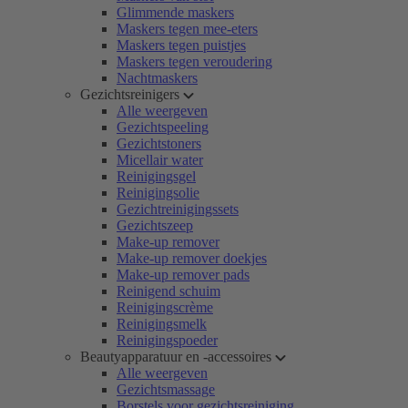
Glimmende maskers
Maskers tegen mee-eters
Maskers tegen puistjes
Maskers tegen veroudering
Nachtmaskers
Gezichtsreinigers
Alle weergeven
Gezichtspeeling
Gezichtstoners
Micellair water
Reinigingsgel
Reinigingsolie
Gezichtreinigingssets
Gezichtszeep
Make-up remover
Make-up remover doekjes
Make-up remover pads
Reinigend schuim
Reinigingscrème
Reinigingsmelk
Reinigingspoeder
Beautyapparatuur en -accessoires
Alle weergeven
Gezichtsmassage
Borstels voor gezichtsreiniging