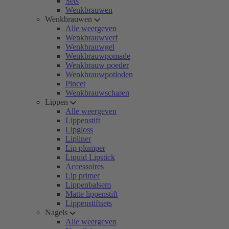
Sets
Wenkbrauwen
Wenkbrauwen
Alle weergeven
Wenkbrauwverf
Wenkbrauwgel
Wenkbrauwpomade
Wenkbrauw poeder
Wenkbrauwpotloden
Pincet
Wenkbrauwscharen
Lippen
Alle weergeven
Lippenstift
Lipgloss
Lipliner
Lip plumper
Liquid Lipstick
Accessoires
Lip primer
Lippenbalsem
Matte lippenstift
Lippenstiftsets
Nagels
Alle weergeven