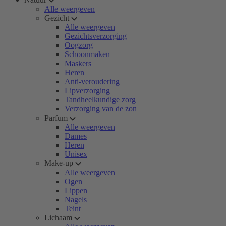
Alle weergeven
Gezicht
Alle weergeven
Gezichtsverzorging
Oogzorg
Schoonmaken
Maskers
Heren
Anti-veroudering
Lipverzorging
Tandheelkundige zorg
Verzorging van de zon
Parfum
Alle weergeven
Dames
Heren
Unisex
Make-up
Alle weergeven
Ogen
Lippen
Nagels
Teint
Lichaam