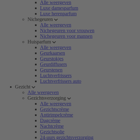
Alle weergeven
Luxe damesparfum
Luxe herenparfum
Nichegeuren
Alle weergeven
Nichegeuren voor vrouwen
Nichegeuren voor mannen
Huisparfum
Alle weergeven
Geurkaarsen
Geurstokjes
Geurdiffusers
Geurstenen
Luchtverfrissers
Luchtverfrissers auto
Gezicht
Alle weergeven
Gezichtsverzorging
Alle weergeven
Gezichtscrème
Antirimpelcrème
Dagcrème
Nachtcrème
Gezichtsolie
24-uurs gezichtsverzorging