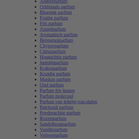
Amberparfum
Oriëntaals parfum
Bloemig parfum
Fruitig parfum
Fris parfum
Appelparfum
Aromatisch parfum
Bergamotparfum
Chypreparfum
Citrusparfum
Houtachtig parfum
Jasmijnparfum
Kokosparfum
Kruidig parfum
Muskus parfum
Oud parfum
Parfum fris linnen
Parfum molecuul
Parfum van lelietje-van-dalen
Patchouli parfum
Poederachtig parfum
Rozenparfum
Sandelhoutparfum
Vanilleparfum
Vetiverparfum