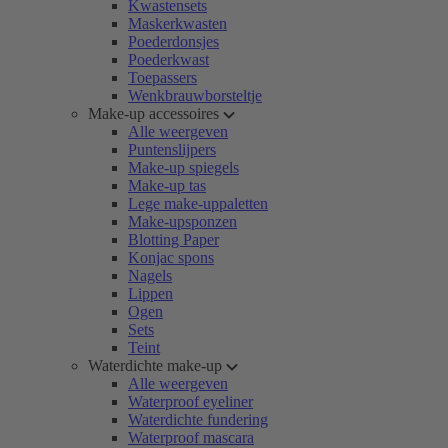
Kwastensets
Maskerkwasten
Poederdonsjes
Poederkwast
Toepassers
Wenkbrauwborsteltje
Make-up accessoires
Alle weergeven
Puntenslijpers
Make-up spiegels
Make-up tas
Lege make-uppaletten
Make-upsponzen
Blotting Paper
Konjac spons
Nagels
Lippen
Ogen
Sets
Teint
Waterdichte make-up
Alle weergeven
Waterproof eyeliner
Waterdichte fundering
Waterproof mascara