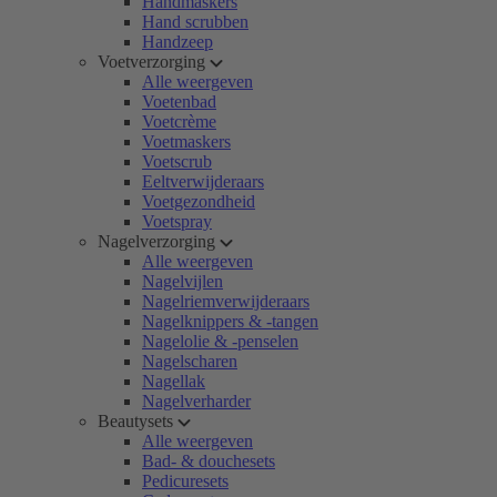
Handmaskers
Hand scrubben
Handzeep
Voetverzorging
Alle weergeven
Voetenbad
Voetcrème
Voetmaskers
Voetscrub
Eeltverwijderaars
Voetgezondheid
Voetspray
Nagelverzorging
Alle weergeven
Nagelvijlen
Nagelriemverwijderaars
Nagelknippers & -tangen
Nagelolie & -penselen
Nagelscharen
Nagellak
Nagelverharder
Beautysets
Alle weergeven
Bad- & douchesets
Pedicuresets