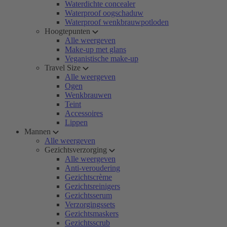
Waterdichte concealer
Waterproof oogschaduw
Waterproof wenkbrauwpotloden
Hoogtepunten
Alle weergeven
Make-up met glans
Veganistische make-up
Travel Size
Alle weergeven
Ogen
Wenkbrauwen
Teint
Accessoires
Lippen
Mannen
Alle weergeven
Gezichtsverzorging
Alle weergeven
Anti-veroudering
Gezichtscrème
Gezichtsreinigers
Gezichtsserum
Verzorgingssets
Gezichtsmaskers
Gezichtsscrub