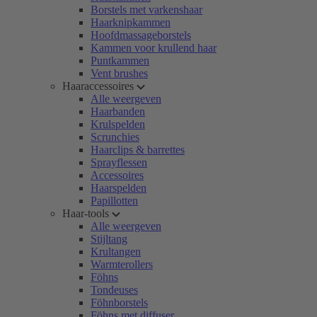
Borstels met varkenshaar
Haarknipkammen
Hoofdmassageborstels
Kammen voor krullend haar
Puntkammen
Vent brushes
Haaraccessoires
Alle weergeven
Haarbanden
Krulspelden
Scrunchies
Haarclips & barrettes
Sprayflessen
Accessoires
Haarspelden
Papillotten
Haar-tools
Alle weergeven
Stijltang
Krultangen
Warmterollers
Föhns
Tondeuses
Föhnborstels
Föhns met diffuser