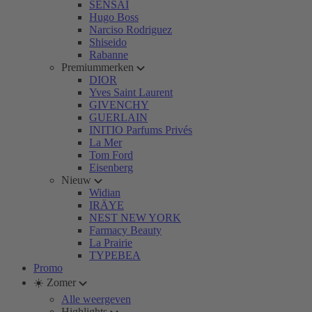
SENSAI
Hugo Boss
Narciso Rodriguez
Shiseido
Rabanne
Premiummerken
DIOR
Yves Saint Laurent
GIVENCHY
GUERLAIN
INITIO Parfums Privés
La Mer
Tom Ford
Eisenberg
Nieuw
Widian
IRÄYE
NEST NEW YORK
Farmacy Beauty
La Prairie
TYPEBEA
Promo
☀️ Zomer
Alle weergeven
Highlights