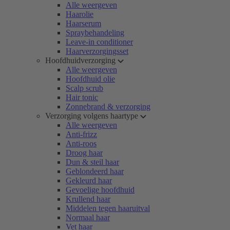
Alle weergeven
Haarolie
Haarserum
Spraybehandeling
Leave-in conditioner
Haarverzorgingsset
Hoofdhuidverzorging
Alle weergeven
Hoofdhuid olie
Scalp scrub
Hair tonic
Zonnebrand & verzorging
Verzorging volgens haartype
Alle weergeven
Anti-frizz
Anti-roos
Droog haar
Dun & steil haar
Geblondeerd haar
Gekleurd haar
Gevoelige hoofdhuid
Krullend haar
Middelen tegen haaruitval
Normaal haar
Vet haar