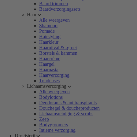
Baard trimmen
Baardverzorgingssets
Haar
Alle weergeven
Shampoo
Pomade
Hairstyling
Haarkleur
Haaruitval & -groei
Borstels & kammen
Haarcrème
Haargel
Haarpasta
Haarverzorging
Tondeuses
Lichaamsverzorging
Alle weergeven
Bodylotions
Deodorants & antitranspirants
Douchegel & doucheproducten
Lichaamsreiniging & scrubs
Zeep
Bodygroomers
Intieme verzorging
Drogisterij