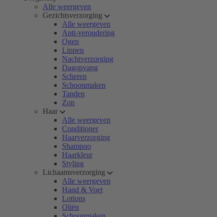
Alle weergeven
Gezichtsverzorging
Alle weergeven
Anti-veroudering
Ogen
Lippen
Nachtverzorging
Dagopvang
Scheren
Schoonmaken
Tanden
Zon
Haar
Alle weergeven
Conditioner
Haarverzorging
Shampoo
Haarkleur
Styling
Lichaamsverzorging
Alle weergeven
Hand & Voet
Lotions
Oliën
Schoonmaken