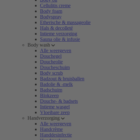
Cellulitis creme
Body foam
Bodyspray
Etherische & massageolie
Hals & decolleté
Intieme verzorging
Sauna olie & infusie
Body wash
Alle weergeven
Douchegel
Doucheolie
Doucheschuim
Body scrub
Badzout & bruisballen
Badolie & -melk
Badschuim
Blokzeep
Douche- & badsets
Intieme wasgel
Vloeibare zeep
Handverzorging
Alle weergeven
Handcrème
Handdesinfectie