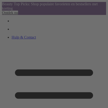
Beauty Top Picks: Shop populaire favorieten en bestsellers met
korting
Ontdek nu
Hulp & Contact