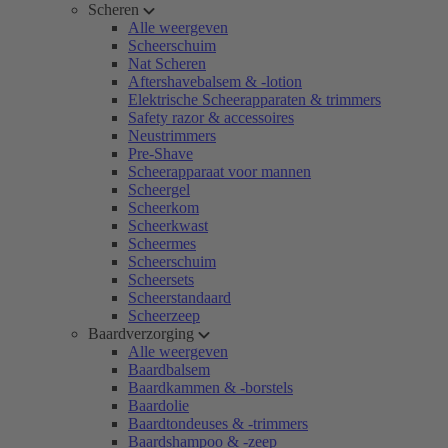
Scheren
Alle weergeven
Scheerschuim
Nat Scheren
Aftershavebalsem & -lotion
Elektrische Scheerapparaten & trimmers
Safety razor & accessoires
Neustrimmers
Pre-Shave
Scheerapparaat voor mannen
Scheergel
Scheerkom
Scheerkwast
Scheermes
Scheerschuim
Scheersets
Scheerstandaard
Scheerzeep
Baardverzorging
Alle weergeven
Baardbalsem
Baardkammen & -borstels
Baardolie
Baardtondeuses & -trimmers
Baardshampoo & -zeep