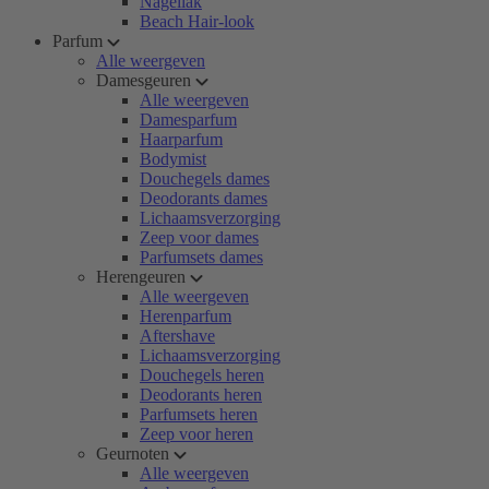
Nagellak
Beach Hair-look
Parfum
Alle weergeven
Damesgeuren
Alle weergeven
Damesparfum
Haarparfum
Bodymist
Douchegels dames
Deodorants dames
Lichaamsverzorging
Zeep voor dames
Parfumsets dames
Herengeuren
Alle weergeven
Herenparfum
Aftershave
Lichaamsverzorging
Douchegels heren
Deodorants heren
Parfumsets heren
Zeep voor heren
Geurnoten
Alle weergeven