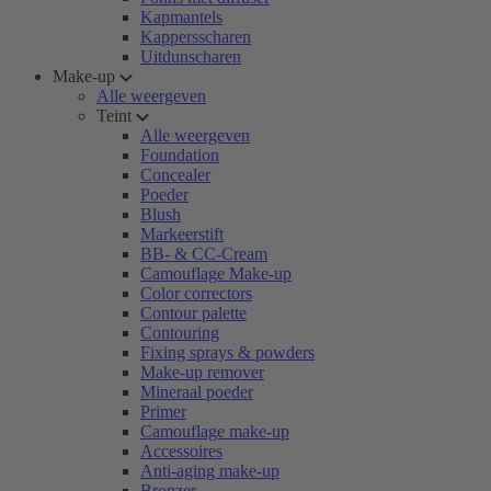
Kapmantels
Kappersscharen
Uitdunscharen
Make-up
Alle weergeven
Teint
Alle weergeven
Foundation
Concealer
Poeder
Blush
Markeerstift
BB- & CC-Cream
Camouflage Make-up
Color correctors
Contour palette
Contouring
Fixing sprays & powders
Make-up remover
Mineraal poeder
Primer
Camouflage make-up
Accessoires
Anti-aging make-up
Bronzer