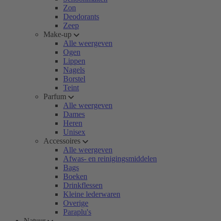
Zon
Deodorants
Zeep
Make-up
Alle weergeven
Ogen
Lippen
Nagels
Borstel
Teint
Parfum
Alle weergeven
Dames
Heren
Unisex
Accessoires
Alle weergeven
Afwas- en reinigingsmiddelen
Bags
Boeken
Drinkflessen
Kleine lederwaren
Overige
Paraplu's
Natuur