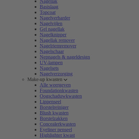
Nagellak
Basislaag
Topcoat
Nagelverharder
Nagelvijlen
Gel nagellak
Nagelknipper
Nagellak remover
Nagelriemremover
Nagelschaar
Nepnagels & nageldesign
UV-lampen
Nagelsets
Nagelverzorging
Make-up kwasten
Alle weergeven
Foundationkwasten
Oogschaduwkwasten
Lippenseel
Borstelreiniger
Blush kwasten
Borstelzakken
Concealerkwasten
Eyeliner penseel
Highlighter kwast