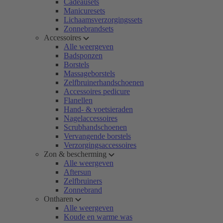
Cadeausets
Manicuresets
Lichaamsverzorgingssets
Zonnebrandsets
Accessoires
Alle weergeven
Badsponzen
Borstels
Massageborstels
Zelfbruinerhandschoenen
Accessoires pedicure
Flanellen
Hand- & voetsieraden
Nagelaccessoires
Scrubhandschoenen
Vervangende borstels
Verzorgingsaccessoires
Zon & bescherming
Alle weergeven
Aftersun
Zelfbruiners
Zonnebrand
Ontharen
Alle weergeven
Koude en warme was