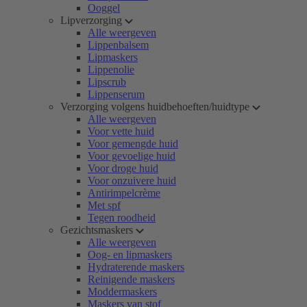
Ooggel
Lipverzorging
Alle weergeven
Lippenbalsem
Lipmaskers
Lippenolie
Lipscrub
Lippenserum
Verzorging volgens huidbehoeften/huidtype
Alle weergeven
Voor vette huid
Voor gemengde huid
Voor gevoelige huid
Voor droge huid
Voor onzuivere huid
Antirimpelcrème
Met spf
Tegen roodheid
Gezichtsmaskers
Alle weergeven
Oog- en lipmaskers
Hydraterende maskers
Reinigende maskers
Moddermaskers
Maskers van stof