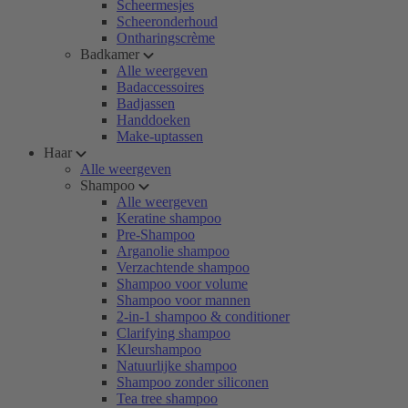
Scheermesjes
Scheeronderhoud
Ontharingscrème
Badkamer
Alle weergeven
Badaccessoires
Badjassen
Handdoeken
Make-uptassen
Haar
Alle weergeven
Shampoo
Alle weergeven
Keratine shampoo
Pre-Shampoo
Arganolie shampoo
Verzachtende shampoo
Shampoo voor volume
Shampoo voor mannen
2-in-1 shampoo & conditioner
Clarifying shampoo
Kleurshampoo
Natuurlijke shampoo
Shampoo zonder siliconen
Tea tree shampoo