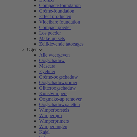
Compacte foundation
Crème-foundation
Effect producten
Vloeibare foundation
Compact poeder
Los poeder
Make-up sets
Zelfklevende tatoeages
Ogen
Alle weergeven
Oogschaduw
Mascara
Eyeliner
Crème-oogschaduw
Oogschaduwprimer
Glitteroogschaduw
Kunstwimpers
Oogmake-up remover
Oogschaduwpaletten
Wimperborstels
Wimperlijm
Wimperprimers
Wimpertangen
Kajal