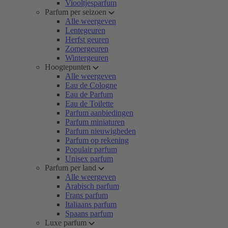
Viooltjesparfum
Parfum per seizoen
Alle weergeven
Lentegeuren
Herfst geuren
Zomergeuren
Wintergeuren
Hoogtepunten
Alle weergeven
Eau de Cologne
Eau de Parfum
Eau de Toilette
Parfum aanbiedingen
Parfum miniaturen
Parfum nieuwigheden
Parfum op rekening
Populair parfum
Unisex parfum
Parfum per land
Alle weergeven
Arabisch parfum
Frans parfum
Italiaans parfum
Spaans parfum
Luxe parfum