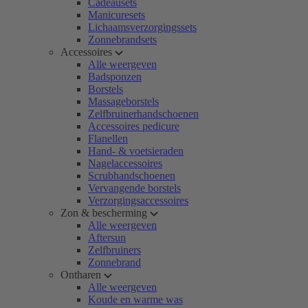
Cadeausets
Manicuresets
Lichaamsverzorgingssets
Zonnebrandsets
Accessoires
Alle weergeven
Badsponzen
Borstels
Massageborstels
Zelfbruinerhandschoenen
Accessoires pedicure
Flanellen
Hand- & voetsieraden
Nagelaccessoires
Scrubhandschoenen
Vervangende borstels
Verzorgingsaccessoires
Zon & bescherming
Alle weergeven
Aftersun
Zelfbruiners
Zonnebrand
Ontharen
Alle weergeven
Koude en warme was