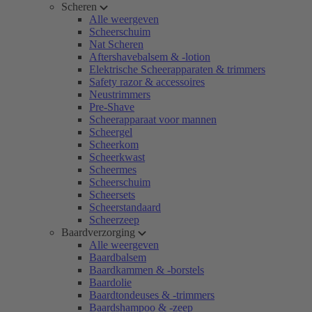
Scheren
Alle weergeven
Scheerschuim
Nat Scheren
Aftershavebalsem & -lotion
Elektrische Scheerapparaten & trimmers
Safety razor & accessoires
Neustrimmers
Pre-Shave
Scheerapparaat voor mannen
Scheergel
Scheerkom
Scheerkwast
Scheermes
Scheerschuim
Scheersets
Scheerstandaard
Scheerzeep
Baardverzorging
Alle weergeven
Baardbalsem
Baardkammen & -borstels
Baardolie
Baardtondeuses & -trimmers
Baardshampoo & -zeep