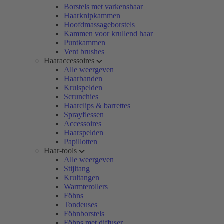
Borstels met varkenshaar
Haarknipkammen
Hoofdmassageborstels
Kammen voor krullend haar
Puntkammen
Vent brushes
Haaraccessoires
Alle weergeven
Haarbanden
Krulspelden
Scrunchies
Haarclips & barrettes
Sprayflessen
Accessoires
Haarspelden
Papillotten
Haar-tools
Alle weergeven
Stijltang
Krultangen
Warmterollers
Föhns
Tondeuses
Föhnborstels
Föhns met diffuser