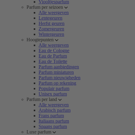
Viooltjesparfum
Parfum per seizoen
Alle weergeven
Lentegeuren
Herfst geuren
Zomergeuren
Wintergeuren
Hoogtepunten
Alle weergeven
Eau de Cologne
Eau de Parfum
Eau de Toilette
Parfum aanbiedingen
Parfum miniaturen
Parfum nieuwigheden
Parfum op rekening
Populair parfum
Unisex parfum
Parfum per land
Alle weergeven
Arabisch parfum
Frans parfum
Italiaans parfum
Spaans parfum
Luxe parfum