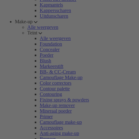
Kapmantels
Kappersscharen
Uitdunscharen
Make-up
Alle weergeven
Teint
Alle weergeven
Foundation
Concealer
Poeder
Blush
Markeerstift
BB- & CC-Cream
Camouflage Make-up
Color correctors
Contour palette
Contouring
Fixing sprays & powders
Make-up remover
Mineraal poeder
Primer
Camouflage make-up
Accessoires
Anti-aging make-up
Bronzer