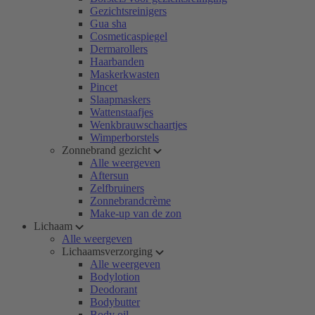
Gezichtsreinigers
Gua sha
Cosmeticaspiegel
Dermarollers
Haarbanden
Maskerkwasten
Pincet
Slaapmaskers
Wattenstaafjes
Wenkbrauwschaartjes
Wimperborstels
Zonnebrand gezicht
Alle weergeven
Aftersun
Zelfbruiners
Zonnebrandcrème
Make-up van de zon
Lichaam
Alle weergeven
Lichaamsverzorging
Alle weergeven
Bodylotion
Deodorant
Bodybutter
Body oil