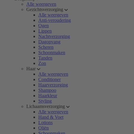
Alle weergeven
Gezichtsverzorging
Alle weergeven
Anti-veroudering
Ogen
Lippen
Nachtverzorging
Dagopvang
Scheren
Schoonmaken
Tanden
Zon
Haar
Alle weergeven
Conditioner
Haarverzorging
Shampoo
Haarkleur
Styling
Lichaamsverzorging
Alle weergeven
Hand & Voet
Lotions
Oliën
Schoonmaken