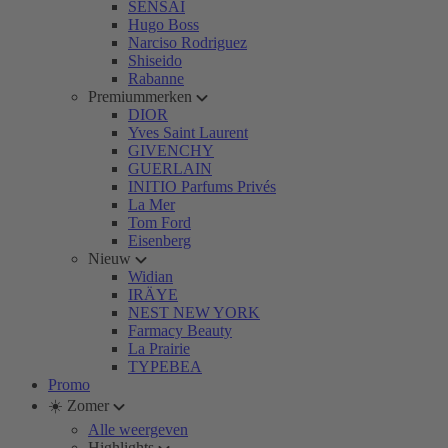
SENSAI
Hugo Boss
Narciso Rodriguez
Shiseido
Rabanne
Premiummerken
DIOR
Yves Saint Laurent
GIVENCHY
GUERLAIN
INITIO Parfums Privés
La Mer
Tom Ford
Eisenberg
Nieuw
Widian
IRÄYE
NEST NEW YORK
Farmacy Beauty
La Prairie
TYPEBEA
Promo
☀️ Zomer
Alle weergeven
Highlights