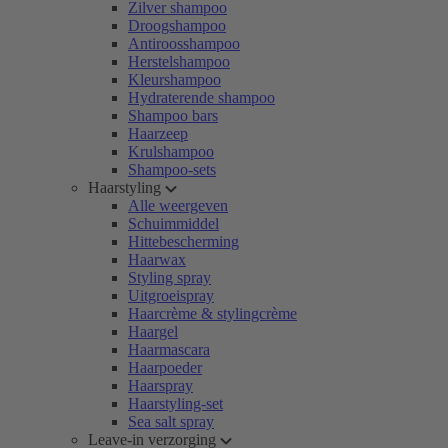
Zilver shampoo
Droogshampoo
Antiroosshampoo
Herstelshampoo
Kleurshampoo
Hydraterende shampoo
Shampoo bars
Haarzeep
Krulshampoo
Shampoo-sets
Haarstyling
Alle weergeven
Schuimmiddel
Hittebescherming
Haarwax
Styling spray
Uitgroeispray
Haarcrème & stylingcrème
Haargel
Haarmascara
Haarpoeder
Haarspray
Haarstyling-set
Sea salt spray
Leave-in verzorging