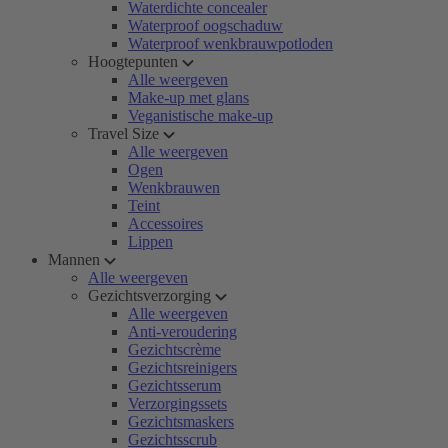
Waterdichte concealer
Waterproof oogschaduw
Waterproof wenkbrauwpotloden
Hoogtepunten
Alle weergeven
Make-up met glans
Veganistische make-up
Travel Size
Alle weergeven
Ogen
Wenkbrauwen
Teint
Accessoires
Lippen
Mannen
Alle weergeven
Gezichtsverzorging
Alle weergeven
Anti-veroudering
Gezichtscrème
Gezichtsreinigers
Gezichtsserum
Verzorgingssets
Gezichtsmaskers
Gezichtsscrub