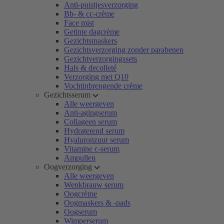
Anti-puistjesverzorging
Bb- & cc-crème
Face mist
Getinte dagcrème
Gezichtsmaskers
Gezichtsverzorging zonder parabenen
Gezichtverzorgingssets
Hals & decolleté
Verzorging met Q10
Vochtinbrengende crème
Gezichtsserum
Alle weergeven
Anti-agingserum
Collageen serum
Hydraterend serum
Hyaluronzuur serum
Vitamine c-serum
Ampullen
Oogverzorging
Alle weergeven
Wenkbrauw serum
Oogcrème
Oogmaskers & -pads
Oogserum
Wimperserum