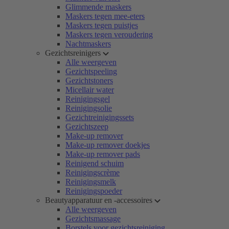
Glimmende maskers
Maskers tegen mee-eters
Maskers tegen puistjes
Maskers tegen veroudering
Nachtmaskers
Gezichtsreinigers
Alle weergeven
Gezichtspeeling
Gezichtstoners
Micellair water
Reinigingsgel
Reinigingsolie
Gezichtreinigingssets
Gezichtszeep
Make-up remover
Make-up remover doekjes
Make-up remover pads
Reinigend schuim
Reinigingscrème
Reinigingsmelk
Reinigingspoeder
Beautyapparatuur en -accessoires
Alle weergeven
Gezichtsmassage
Borstels voor gezichtsreiniging