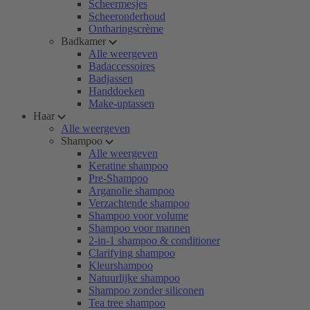
Scheermesjes
Scheeronderhoud
Ontharingscrème
Badkamer
Alle weergeven
Badaccessoires
Badjassen
Handdoeken
Make-uptassen
Haar
Alle weergeven
Shampoo
Alle weergeven
Keratine shampoo
Pre-Shampoo
Arganolie shampoo
Verzachtende shampoo
Shampoo voor volume
Shampoo voor mannen
2-in-1 shampoo & conditioner
Clarifying shampoo
Kleurshampoo
Natuurlijke shampoo
Shampoo zonder siliconen
Tea tree shampoo