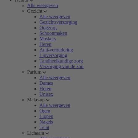
Alle weergeven
Gezicht
Alle weergeven
Gezichtsverzorging
Oogzorg
Schoonmaken
Maskers
Heren
Anti-veroudering
Lipverzorging
Tandheelkundige zorg
Verzorging van de zon
Parfum
Alle weergeven
Dames
Heren
Unisex
Make-up
Alle weergeven
Ogen
Lippen
Nagels
Teint
Lichaam