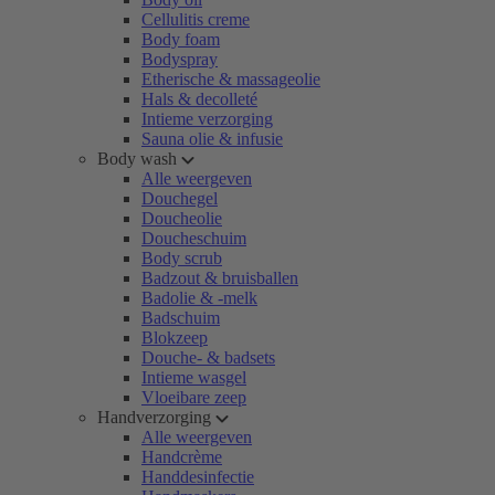
Cellulitis creme
Body foam
Bodyspray
Etherische & massageolie
Hals & decolleté
Intieme verzorging
Sauna olie & infusie
Body wash
Alle weergeven
Douchegel
Doucheolie
Doucheschuim
Body scrub
Badzout & bruisballen
Badolie & -melk
Badschuim
Blokzeep
Douche- & badsets
Intieme wasgel
Vloeibare zeep
Handverzorging
Alle weergeven
Handcrème
Handdesinfectie