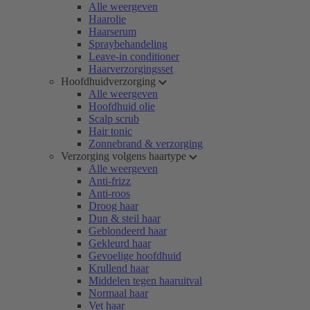
Alle weergeven
Haarolie
Haarserum
Spraybehandeling
Leave-in conditioner
Haarverzorgingsset
Hoofdhuidverzorging
Alle weergeven
Hoofdhuid olie
Scalp scrub
Hair tonic
Zonnebrand & verzorging
Verzorging volgens haartype
Alle weergeven
Anti-frizz
Anti-roos
Droog haar
Dun & steil haar
Geblondeerd haar
Gekleurd haar
Gevoelige hoofdhuid
Krullend haar
Middelen tegen haaruitval
Normaal haar
Vet haar