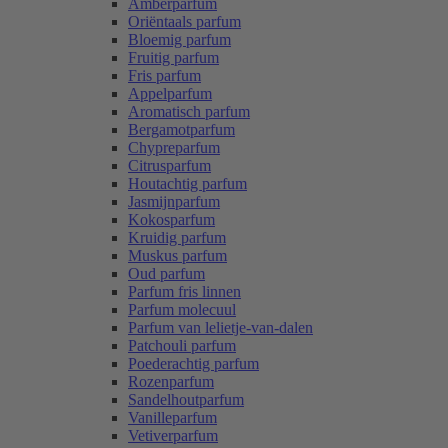
Amberparfum
Oriëntaals parfum
Bloemig parfum
Fruitig parfum
Fris parfum
Appelparfum
Aromatisch parfum
Bergamotparfum
Chypreparfum
Citrusparfum
Houtachtig parfum
Jasmijnparfum
Kokosparfum
Kruidig parfum
Muskus parfum
Oud parfum
Parfum fris linnen
Parfum molecuul
Parfum van lelietje-van-dalen
Patchouli parfum
Poederachtig parfum
Rozenparfum
Sandelhoutparfum
Vanilleparfum
Vetiverparfum