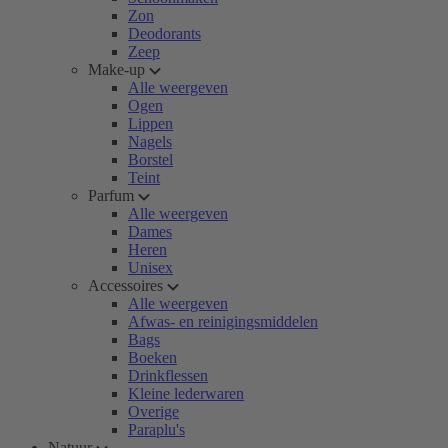
Zon
Deodorants
Zeep
Make-up
Alle weergeven
Ogen
Lippen
Nagels
Borstel
Teint
Parfum
Alle weergeven
Dames
Heren
Unisex
Accessoires
Alle weergeven
Afwas- en reinigingsmiddelen
Bags
Boeken
Drinkflessen
Kleine lederwaren
Overige
Paraplu's
Natuur