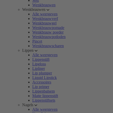
Sets
Wenkbrauwen
Wenkbrauwen
Alle weergeven
Wenkbrauwverf
Wenkbrauwgel
Wenkbrauwpomade
Wenkbrauw poeder
Wenkbrauwpotloden
Pincet
Wenkbrauwscharen
Lippen
Alle weergeven
Lippenstift
Lipgloss
Lipliner
Lip plumper
Liquid Lipstick
Accessoires
Lip primer
Lippenbalsem
Matte lippenstift
Lippenstiftsets
Nagels
Alle weergeven