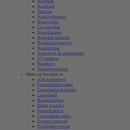
Nagellak
Basislaag
Topcoat
Nagelverharder
Nagelvijlen
Gel nagellak
Nagelknipper
Nagellak remover
Nagelriemremover
Nagelschaar
Nepnagels & nageldesign
UV-lampen
Nagelsets
Nagelverzorging
Make-up kwasten
Alle weergeven
Foundationkwasten
Oogschaduwkwasten
Lippenseel
Borstelreiniger
Blush kwasten
Borstelzakken
Concealerkwasten
Eyeliner penseel
Highlighter kwast