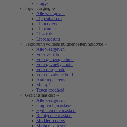
Ooggel
Lipverzorging
Alle weergeven
Lippenbalsem
Lipmaskers
Lippenolie
Lipscrub
Lippenserum
Verzorging volgens huidbehoeften/huidtype
Alle weergeven
Voor vette huid
Voor gemengde huid
Voor gevoelige huid
Voor droge huid
Voor onzuivere huid
Antirimpelcrème
Met spf
Tegen roodheid
Gezichtsmaskers
Alle weergeven
Oog- en lipmaskers
Hydraterende maskers
Reinigende maskers
Moddermaskers
Maskers van stof