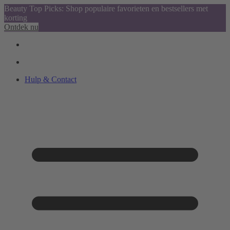
Beauty Top Picks: Shop populaire favorieten en bestsellers met
korting
Ontdek nu
Hulp & Contact