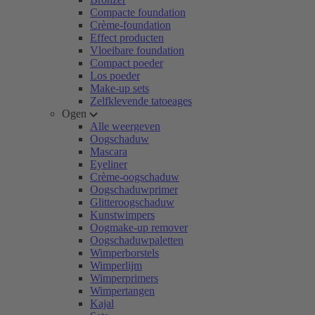
Compacte foundation
Crème-foundation
Effect producten
Vloeibare foundation
Compact poeder
Los poeder
Make-up sets
Zelfklevende tatoeages
Ogen
Alle weergeven
Oogschaduw
Mascara
Eyeliner
Crème-oogschaduw
Oogschaduwprimer
Glitteroogschaduw
Kunstwimpers
Oogmake-up remover
Oogschaduwpaletten
Wimperborstels
Wimperlijm
Wimperprimers
Wimpertangen
Kajal