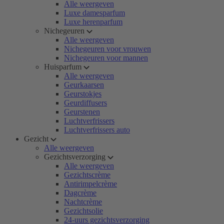
Alle weergeven
Luxe damesparfum
Luxe herenparfum
Nichegeuren
Alle weergeven
Nichegeuren voor vrouwen
Nichegeuren voor mannen
Huisparfum
Alle weergeven
Geurkaarsen
Geurstokjes
Geurdiffusers
Geurstenen
Luchtverfrissers
Luchtverfrissers auto
Gezicht
Alle weergeven
Gezichtsverzorging
Alle weergeven
Gezichtscrème
Antirimpelcrème
Dagcrème
Nachtcrème
Gezichtsolie
24-uurs gezichtsverzorging