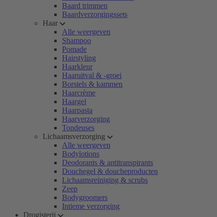
Baard trimmen
Baardverzorgingssets
Haar
Alle weergeven
Shampoo
Pomade
Hairstyling
Haarkleur
Haaruitval & -groei
Borstels & kammen
Haarcrème
Haargel
Haarpasta
Haarverzorging
Tondeuses
Lichaamsverzorging
Alle weergeven
Bodylotions
Deodorants & antitranspirants
Douchegel & doucheproducten
Lichaamsreiniging & scrubs
Zeep
Bodygroomers
Intieme verzorging
Drogisterij