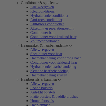
Conditioner & spoelen
Alle weergeven
Kleurconditioner
Hydraterende conditioner
Anti-roos conditioner
Anti-kroes conditioner
Afzetting & reparatiespoeling
Conditioner bars
Conditioner voor krullend haar
Volumeconditioner
Haarmasker & haarbehandeling
Alle weergeven
Shea butter voor haar
Haarbehandeling voor droog haar
Conditioner voor gekleurd haar
Hydraterende haarbehandeling
Keratine haarbehandeling
Haarbehandeling krullen
Haarborstels & kammen
Alle weergeven
Ronde borstels
Anti-klit borstels
Platte borstels & paddle brushes
Houten borstels
Haarkammen