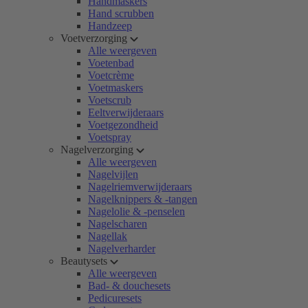
Handmaskers
Hand scrubben
Handzeep
Voetverzorging
Alle weergeven
Voetenbad
Voetcrème
Voetmaskers
Voetscrub
Eeltverwijderaars
Voetgezondheid
Voetspray
Nagelverzorging
Alle weergeven
Nagelvijlen
Nagelriemverwijderaars
Nagelknippers & -tangen
Nagelolie & -penselen
Nagelscharen
Nagellak
Nagelverharder
Beautysets
Alle weergeven
Bad- & douchesets
Pedicuresets