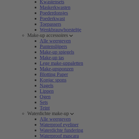
Kwastensets
Maskerkwasten
Poederdonsjes
Poederkwast
Toepassers
Wenkbrauwborsteltje
Make-up accessoires
Alle weergeven
Puntenslijpers
Make-up spiegels
Make-up tas
Lege make-uppaletten
Make-upsponzen
Blotting Paper
Konjac spons
Nagels
Lippen
Ogen
Sets
Teint
Waterdichte make-up
Alle weergeven
Waterproof eyeliner
Waterdichte fundering
Waterproof mascara