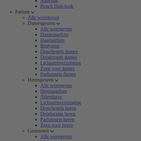
Nagellak
Beach Hair-look
Parfum
Alle weergeven
Damesgeuren
Alle weergeven
Damesparfum
Haarparfum
Bodymist
Douchegels dames
Deodorants dames
Lichaamsverzorging
Zeep voor dames
Parfumsets dames
Herengeuren
Alle weergeven
Herenparfum
Aftershave
Lichaamsverzorging
Douchegels heren
Deodorants heren
Parfumsets heren
Zeep voor heren
Geurnoten
Alle weergeven