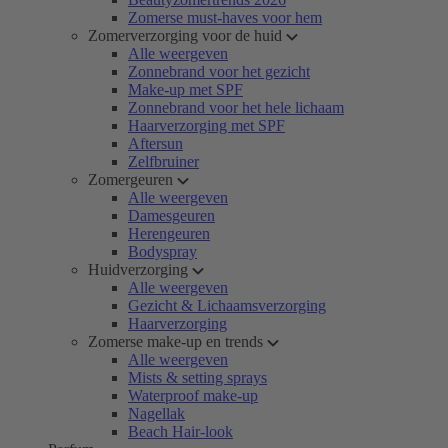
Zomerse must-haves voor hem
Zomerverzorging voor de huid
Alle weergeven
Zonnebrand voor het gezicht
Make-up met SPF
Zonnebrand voor het hele lichaam
Haarverzorging met SPF
Aftersun
Zelfbruiner
Zomergeuren
Alle weergeven
Damesgeuren
Herengeuren
Bodyspray
Huidverzorging
Alle weergeven
Gezicht & Lichaamsverzorging
Haarverzorging
Zomerse make-up en trends
Alle weergeven
Mists & setting sprays
Waterproof make-up
Nagellak
Beach Hair-look