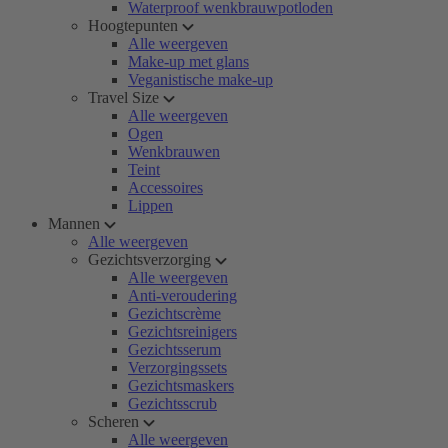
Waterproof wenkbrauwpotloden
Hoogtepunten
Alle weergeven
Make-up met glans
Veganistische make-up
Travel Size
Alle weergeven
Ogen
Wenkbrauwen
Teint
Accessoires
Lippen
Mannen
Alle weergeven
Gezichtsverzorging
Alle weergeven
Anti-veroudering
Gezichtscrème
Gezichtsreinigers
Gezichtsserum
Verzorgingssets
Gezichtsmaskers
Gezichtsscrub
Scheren
Alle weergeven