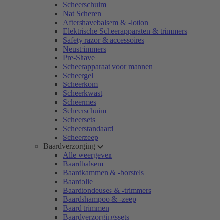
Scheerschuim
Nat Scheren
Aftershavebalsem & -lotion
Elektrische Scheerapparaten & trimmers
Safety razor & accessoires
Neustrimmers
Pre-Shave
Scheerapparaat voor mannen
Scheergel
Scheerkom
Scheerkwast
Scheermes
Scheerschuim
Scheersets
Scheerstandaard
Scheerzeep
Baardverzorging
Alle weergeven
Baardbalsem
Baardkammen & -borstels
Baardolie
Baardtondeuses & -trimmers
Baardshampoo & -zeep
Baard trimmen
Baardverzorgingssets