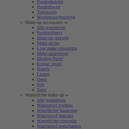
Poederdonsjes
Poederkwast
Toepassers
Wenkbrauwborsteltje
Make-up accessoires
Alle weergeven
Puntenslijpers
Make-up spiegels
Make-up tas
Lege make-uppaletten
Make-upsponzen
Blotting Paper
Konjac spons
Nagels
Lippen
Ogen
Sets
Teint
Waterdichte make-up
Alle weergeven
Waterproof eyeliner
Waterdichte fundering
Waterproof mascara
Waterdichte concealer
Waterproof oogschaduw