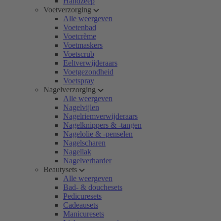
Handzeep
Voetverzorging
Alle weergeven
Voetenbad
Voetcrème
Voetmaskers
Voetscrub
Eeltverwijderaars
Voetgezondheid
Voetspray
Nagelverzorging
Alle weergeven
Nagelvijlen
Nagelriemverwijderaars
Nagelknippers & -tangen
Nagelolie & -penselen
Nagelscharen
Nagellak
Nagelverharder
Beautysets
Alle weergeven
Bad- & douchesets
Pedicuresets
Cadeausets
Manicuresets