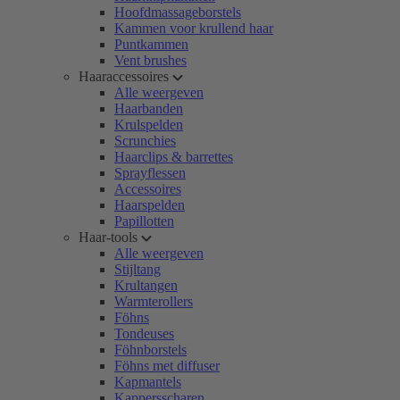
Hoofdmassageborstels
Kammen voor krullend haar
Puntkammen
Vent brushes
Haaraccessoires
Alle weergeven
Haarbanden
Krulspelden
Scrunchies
Haarclips & barrettes
Sprayflessen
Accessoires
Haarspelden
Papillotten
Haar-tools
Alle weergeven
Stijltang
Krultangen
Warmterollers
Föhns
Tondeuses
Föhnborstels
Föhns met diffuser
Kapmantels
Kappersscharen