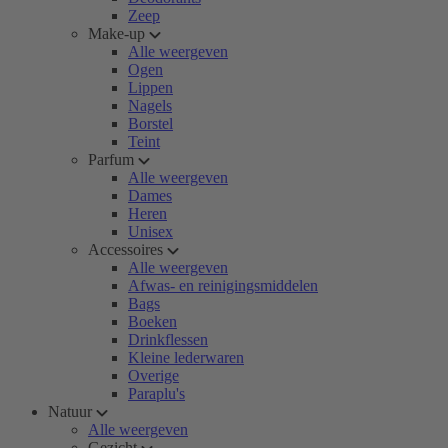
Zeep
Make-up
Alle weergeven
Ogen
Lippen
Nagels
Borstel
Teint
Parfum
Alle weergeven
Dames
Heren
Unisex
Accessoires
Alle weergeven
Afwas- en reinigingsmiddelen
Bags
Boeken
Drinkflessen
Kleine lederwaren
Overige
Paraplu's
Natuur
Alle weergeven
Gezicht