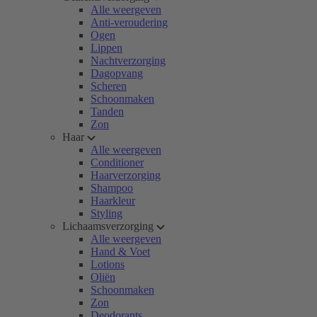
Alle weergeven
Anti-veroudering
Ogen
Lippen
Nachtverzorging
Dagopvang
Scheren
Schoonmaken
Tanden
Zon
Haar
Alle weergeven
Conditioner
Haarverzorging
Shampoo
Haarkleur
Styling
Lichaamsverzorging
Alle weergeven
Hand & Voet
Lotions
Oliën
Schoonmaken
Zon
Deodorants