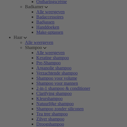
Ontharingscrème
Badkamer
Alle weergeven
Badaccessoires
Badjassen
Handdoeken
Make-uptassen
Haar
Alle weergeven
Shampoo
Alle weergeven
Keratine shampoo
Pre-Shampoo
Arganolie shampoo
Verzachtende shampoo
Shampoo voor volume
Shampoo voor mannen
2-in-1 shampoo & conditioner
Clarifying shampoo
Kleurshampoo
Natuurlijke shampoo
Shampoo zonder siliconen
Tea tree shampoo
Zilver shampoo
Droogshampoo