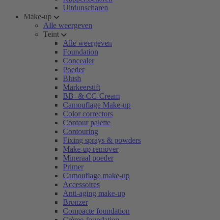
Uitdunscharen
Make-up
Alle weergeven
Teint
Alle weergeven
Foundation
Concealer
Poeder
Blush
Markeerstift
BB- & CC-Cream
Camouflage Make-up
Color correctors
Contour palette
Contouring
Fixing sprays & powders
Make-up remover
Mineraal poeder
Primer
Camouflage make-up
Accessoires
Anti-aging make-up
Bronzer
Compacte foundation
Crème-foundation