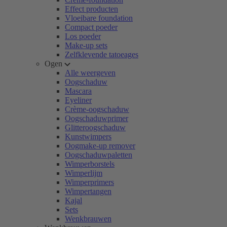
Effect producten
Vloeibare foundation
Compact poeder
Los poeder
Make-up sets
Zelfklevende tatoeages
Ogen
Alle weergeven
Oogschaduw
Mascara
Eyeliner
Crème-oogschaduw
Oogschaduwprimer
Glitteroogschaduw
Kunstwimpers
Oogmake-up remover
Oogschaduwpaletten
Wimperborstels
Wimperlijm
Wimperprimers
Wimpertangen
Kajal
Sets
Wenkbrauwen