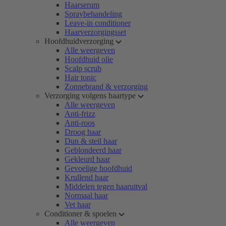
Haarserum
Spraybehandeling
Leave-in conditioner
Haarverzorgingsset
Hoofdhuidverzorging
Alle weergeven
Hoofdhuid olie
Scalp scrub
Hair tonic
Zonnebrand & verzorging
Verzorging volgens haartype
Alle weergeven
Anti-frizz
Anti-roos
Droog haar
Dun & steil haar
Geblondeerd haar
Gekleurd haar
Gevoelige hoofdhuid
Krullend haar
Middelen tegen haaruitval
Normaal haar
Vet haar
Conditioner & spoelen
Alle weergeven