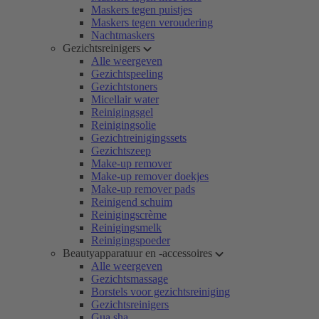
Maskers tegen puistjes
Maskers tegen veroudering
Nachtmaskers
Gezichtsreinigers
Alle weergeven
Gezichtspeeling
Gezichtstoners
Micellair water
Reinigingsgel
Reinigingsolie
Gezichtreinigingssets
Gezichtszeep
Make-up remover
Make-up remover doekjes
Make-up remover pads
Reinigend schuim
Reinigingscrème
Reinigingsmelk
Reinigingspoeder
Beautyapparatuur en -accessoires
Alle weergeven
Gezichtsmassage
Borstels voor gezichtsreiniging
Gezichtsreinigers
Gua sha