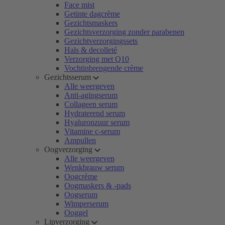
Face mist
Getinte dagcrème
Gezichtsmaskers
Gezichtsverzorging zonder parabenen
Gezichtverzorgingssets
Hals & decolleté
Verzorging met Q10
Vochtinbrengende crème
Gezichtsserum
Alle weergeven
Anti-agingserum
Collageen serum
Hydraterend serum
Hyaluronzuur serum
Vitamine c-serum
Ampullen
Oogverzorging
Alle weergeven
Wenkbrauw serum
Oogcrème
Oogmaskers & -pads
Oogserum
Wimperserum
Ooggel
Lipverzorging