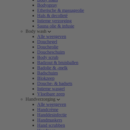
Bodyspray
Etherische & massageolie
Hals & decolleté
Intieme verzorging
Sauna olie & infusie
Body wash
Alle weergeven
Douchegel
Doucheolie
Doucheschuim
Body scrub
Badzout & bruisballen
Badolie & -melk
Badschuim
Blokzeep
Douche- & badsets
Intieme wasgel
Vloeibare zeep
Handverzorging
Alle weergeven
Handcrème
Handdesinfectie
Handmaskers
Hand scrubben