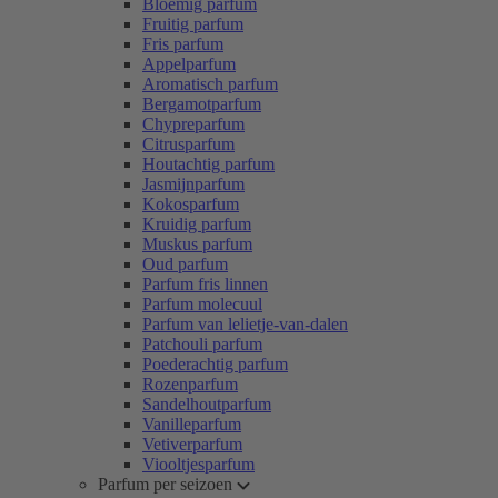
Bloemig parfum
Fruitig parfum
Fris parfum
Appelparfum
Aromatisch parfum
Bergamotparfum
Chypreparfum
Citrusparfum
Houtachtig parfum
Jasmijnparfum
Kokosparfum
Kruidig parfum
Muskus parfum
Oud parfum
Parfum fris linnen
Parfum molecuul
Parfum van lelietje-van-dalen
Patchouli parfum
Poederachtig parfum
Rozenparfum
Sandelhoutparfum
Vanilleparfum
Vetiverparfum
Viooltjesparfum
Parfum per seizoen