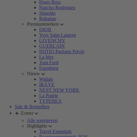
Hugo Boss
Narciso Rodriguez
Shiseido
Rabanne
Premiummerken
DIOR
Yves Saint Laurent
GIVENCHY
GUERLAIN
INITIO Parfums Privés
La Mer
Tom Ford
Eisenberg
Nieuw
Widian
IRÄYE
NEST NEW YORK
La Prairie
TYPEBEA
Sale & Bestsellers
☀️ Zomer
Alle weergeven
Highlights
Travel Essentials
Beautyzomertrends 2026