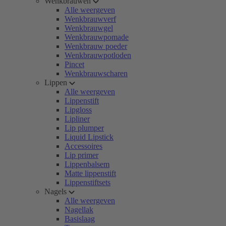
Wenkbrauwen
Alle weergeven
Wenkbrauwverf
Wenkbrauwgel
Wenkbrauwpomade
Wenkbrauw poeder
Wenkbrauwpotloden
Pincet
Wenkbrauwscharen
Lippen
Alle weergeven
Lippenstift
Lipgloss
Lipliner
Lip plumper
Liquid Lipstick
Accessoires
Lip primer
Lippenbalsem
Matte lippenstift
Lippenstiftsets
Nagels
Alle weergeven
Nagellak
Basislaag