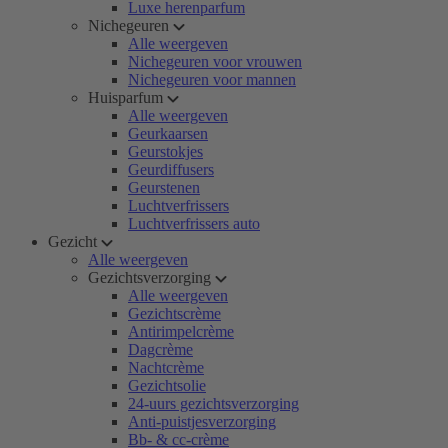
Luxe herenparfum
Nichegeuren
Alle weergeven
Nichegeuren voor vrouwen
Nichegeuren voor mannen
Huisparfum
Alle weergeven
Geurkaarsen
Geurstokjes
Geurdiffusers
Geurstenen
Luchtverfrissers
Luchtverfrissers auto
Gezicht
Alle weergeven
Gezichtsverzorging
Alle weergeven
Gezichtscrème
Antirimpelcrème
Dagcrème
Nachtcrème
Gezichtsolie
24-uurs gezichtsverzorging
Anti-puistjesverzorging
Bb- & cc-crème