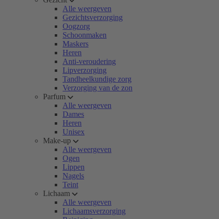
Alle weergeven
Gezichtsverzorging
Oogzorg
Schoonmaken
Maskers
Heren
Anti-veroudering
Lipverzorging
Tandheelkundige zorg
Verzorging van de zon
Parfum
Alle weergeven
Dames
Heren
Unisex
Make-up
Alle weergeven
Ogen
Lippen
Nagels
Teint
Lichaam
Alle weergeven
Lichaamsverzorging