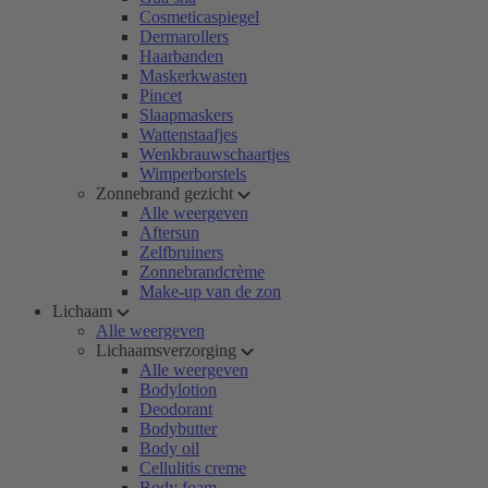
Cosmeticaspiegel
Dermarollers
Haarbanden
Maskerkwasten
Pincet
Slaapmaskers
Wattenstaafjes
Wenkbrauwschaartjes
Wimperborstels
Zonnebrand gezicht
Alle weergeven
Aftersun
Zelfbruiners
Zonnebrandcrème
Make-up van de zon
Lichaam
Alle weergeven
Lichaamsverzorging
Alle weergeven
Bodylotion
Deodorant
Bodybutter
Body oil
Cellulitis creme
Body foam