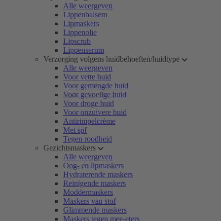
Alle weergeven
Lippenbalsem
Lipmaskers
Lippenolie
Lipscrub
Lippenserum
Verzorging volgens huidbehoeften/huidtype
Alle weergeven
Voor vette huid
Voor gemengde huid
Voor gevoelige huid
Voor droge huid
Voor onzuivere huid
Antirimpelcrème
Met spf
Tegen roodheid
Gezichtsmaskers
Alle weergeven
Oog- en lipmaskers
Hydraterende maskers
Reinigende maskers
Moddermaskers
Maskers van stof
Glimmende maskers
Maskers tegen mee-eters