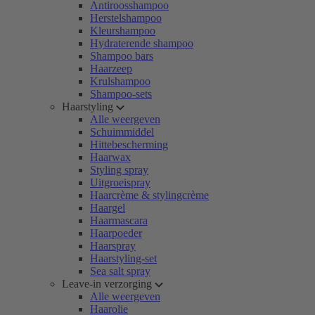
Antiroosshampoo
Herstelshampoo
Kleurshampoo
Hydraterende shampoo
Shampoo bars
Haarzeep
Krulshampoo
Shampoo-sets
Haarstyling
Alle weergeven
Schuimmiddel
Hittebescherming
Haarwax
Styling spray
Uitgroeispray
Haarcrème & stylingcrème
Haargel
Haarmascara
Haarpoeder
Haarspray
Haarstyling-set
Sea salt spray
Leave-in verzorging
Alle weergeven
Haarolie