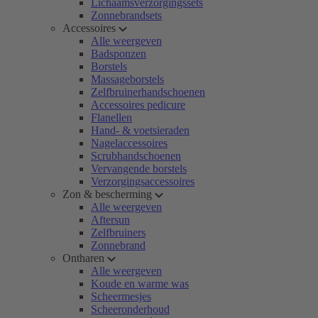
Lichaamsverzorgingssets
Zonnebrandsets
Accessoires
Alle weergeven
Badsponzen
Borstels
Massageborstels
Zelfbruinerhandschoenen
Accessoires pedicure
Flanellen
Hand- & voetsieraden
Nagelaccessoires
Scrubhandschoenen
Vervangende borstels
Verzorgingsaccessoires
Zon & bescherming
Alle weergeven
Aftersun
Zelfbruiners
Zonnebrand
Ontharen
Alle weergeven
Koude en warme was
Scheermesjes
Scheeronderhoud