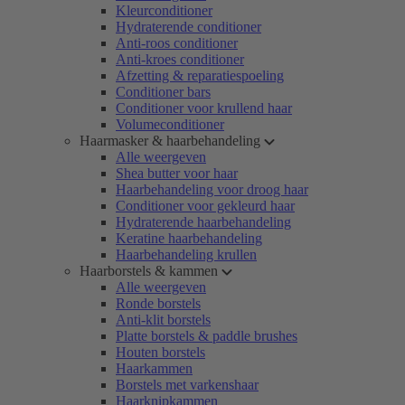
Kleurconditioner
Hydraterende conditioner
Anti-roos conditioner
Anti-kroes conditioner
Afzetting & reparatiespoeling
Conditioner bars
Conditioner voor krullend haar
Volumeconditioner
Haarmasker & haarbehandeling
Alle weergeven
Shea butter voor haar
Haarbehandeling voor droog haar
Conditioner voor gekleurd haar
Hydraterende haarbehandeling
Keratine haarbehandeling
Haarbehandeling krullen
Haarborstels & kammen
Alle weergeven
Ronde borstels
Anti-klit borstels
Platte borstels & paddle brushes
Houten borstels
Haarkammen
Borstels met varkenshaar
Haarknipkammen