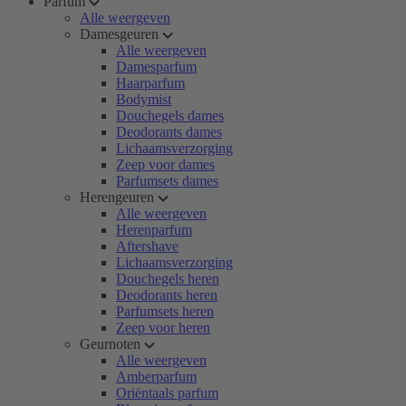
Parfum
Alle weergeven
Damesgeuren
Alle weergeven
Damesparfum
Haarparfum
Bodymist
Douchegels dames
Deodorants dames
Lichaamsverzorging
Zeep voor dames
Parfumsets dames
Herengeuren
Alle weergeven
Herenparfum
Aftershave
Lichaamsverzorging
Douchegels heren
Deodorants heren
Parfumsets heren
Zeep voor heren
Geurnoten
Alle weergeven
Amberparfum
Oriëntaals parfum