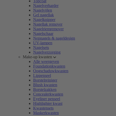
Topcoat
Nagelverharder
Nagelvijlen
Gel nagellak
Nagelknipper
Nagellak remover
Nagelriemremover
Nagelschaar
Nepnagels & nageldesign
UV-lampen
Nagelsets
Nagelverzorging
Make-up kwasten
Alle weergeven
Foundationkwasten
Oogschaduwkwasten
Lippenseel
Borstelreiniger
Blush kwasten
Borstelzakken
Concealerkwasten
Eyeliner penseel
Highlighter kwast
Kwastensets
Maskerkwasten