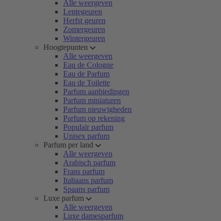
Alle weergeven
Lentegeuren
Herfst geuren
Zomergeuren
Wintergeuren
Hoogtepunten
Alle weergeven
Eau de Cologne
Eau de Parfum
Eau de Toilette
Parfum aanbiedingen
Parfum miniaturen
Parfum nieuwigheden
Parfum op rekening
Populair parfum
Unisex parfum
Parfum per land
Alle weergeven
Arabisch parfum
Frans parfum
Italiaans parfum
Spaans parfum
Luxe parfum
Alle weergeven
Luxe damesparfum