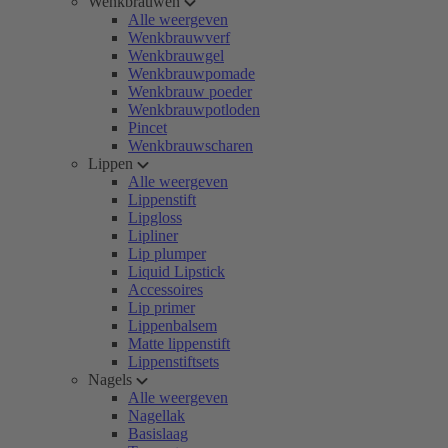
Wenkbrauwen
Alle weergeven
Wenkbrauwverf
Wenkbrauwgel
Wenkbrauwpomade
Wenkbrauw poeder
Wenkbrauwpotloden
Pincet
Wenkbrauwscharen
Lippen
Alle weergeven
Lippenstift
Lipgloss
Lipliner
Lip plumper
Liquid Lipstick
Accessoires
Lip primer
Lippenbalsem
Matte lippenstift
Lippenstiftsets
Nagels
Alle weergeven
Nagellak
Basislaag