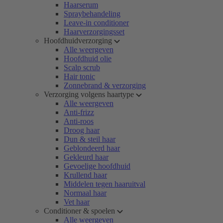
Haarserum
Spraybehandeling
Leave-in conditioner
Haarverzorgingsset
Hoofdhuidverzorging
Alle weergeven
Hoofdhuid olie
Scalp scrub
Hair tonic
Zonnebrand & verzorging
Verzorging volgens haartype
Alle weergeven
Anti-frizz
Anti-roos
Droog haar
Dun & steil haar
Geblondeerd haar
Gekleurd haar
Gevoelige hoofdhuid
Krullend haar
Middelen tegen haaruitval
Normaal haar
Vet haar
Conditioner & spoelen
Alle weergeven