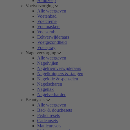
Handzeep
Voetverzorging
Alle weergeven
Voetenbad
Voetcrème
Voetmaskers
Voetscrub
Eeltverwijderaars
Voetgezondheid
Voetspray
Nagelverzorging
Alle weergeven
Nagelvijlen
Nagelriemverwijderaars
Nagelknippers & -tangen
Nagelolie & -penselen
Nagelscharen
Nagellak
Nagelverharder
Beautysets
Alle weergeven
Bad- & douchesets
Pedicuresets
Cadeausets
Manicuresets