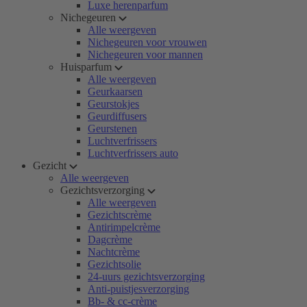
Luxe herenparfum
Nichegeuren
Alle weergeven
Nichegeuren voor vrouwen
Nichegeuren voor mannen
Huisparfum
Alle weergeven
Geurkaarsen
Geurstokjes
Geurdiffusers
Geurstenen
Luchtverfrissers
Luchtverfrissers auto
Gezicht
Alle weergeven
Gezichtsverzorging
Alle weergeven
Gezichtscrème
Antirimpelcrème
Dagcrème
Nachtcrème
Gezichtsolie
24-uurs gezichtsverzorging
Anti-puistjesverzorging
Bb- & cc-crème