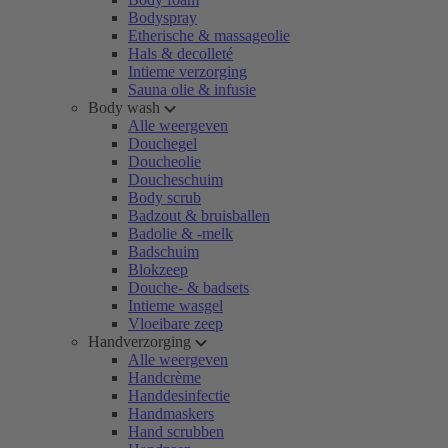
Bodyspray
Etherische & massageolie
Hals & decolleté
Intieme verzorging
Sauna olie & infusie
Body wash
Alle weergeven
Douchegel
Doucheolie
Doucheschuim
Body scrub
Badzout & bruisballen
Badolie & -melk
Badschuim
Blokzeep
Douche- & badsets
Intieme wasgel
Vloeibare zeep
Handverzorging
Alle weergeven
Handcrème
Handdesinfectie
Handmaskers
Hand scrubben