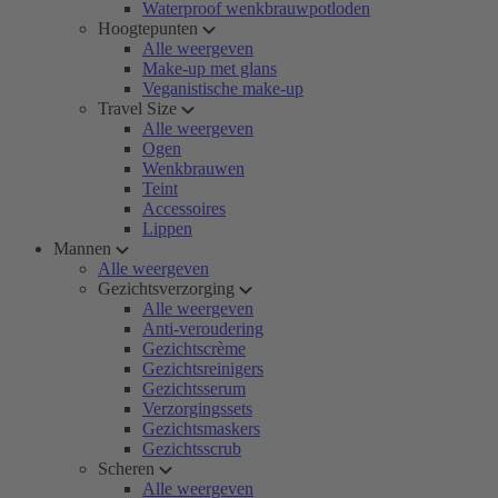
Waterproof wenkbrauwpotloden
Hoogtepunten
Alle weergeven
Make-up met glans
Veganistische make-up
Travel Size
Alle weergeven
Ogen
Wenkbrauwen
Teint
Accessoires
Lippen
Mannen
Alle weergeven
Gezichtsverzorging
Alle weergeven
Anti-veroudering
Gezichtscrème
Gezichtsreinigers
Gezichtsserum
Verzorgingssets
Gezichtsmaskers
Gezichtsscrub
Scheren
Alle weergeven