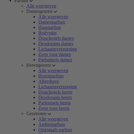
Parfum
Alle weergeven
Damesgeuren
Alle weergeven
Damesparfum
Haarparfum
Bodymist
Douchegels dames
Deodorants dames
Lichaamsverzorging
Zeep voor dames
Parfumsets dames
Herengeuren
Alle weergeven
Herenparfum
Aftershave
Lichaamsverzorging
Douchegels heren
Deodorants heren
Parfumsets heren
Zeep voor heren
Geurnoten
Alle weergeven
Amberparfum
Oriëntaals parfum