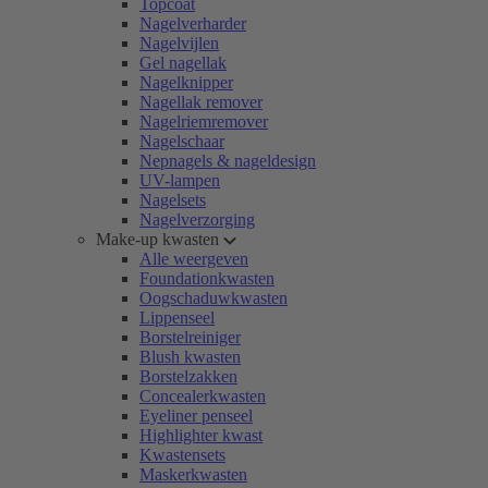
Topcoat
Nagelverharder
Nagelvijlen
Gel nagellak
Nagelknipper
Nagellak remover
Nagelriemremover
Nagelschaar
Nepnagels & nageldesign
UV-lampen
Nagelsets
Nagelverzorging
Make-up kwasten
Alle weergeven
Foundationkwasten
Oogschaduwkwasten
Lippenseel
Borstelreiniger
Blush kwasten
Borstelzakken
Concealerkwasten
Eyeliner penseel
Highlighter kwast
Kwastensets
Maskerkwasten