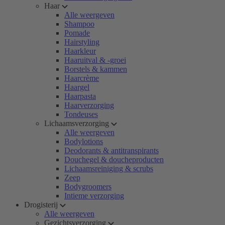
Haar
Alle weergeven
Shampoo
Pomade
Hairstyling
Haarkleur
Haaruitval & -groei
Borstels & kammen
Haarcrème
Haargel
Haarpasta
Haarverzorging
Tondeuses
Lichaamsverzorging
Alle weergeven
Bodylotions
Deodorants & antitranspirants
Douchegel & doucheproducten
Lichaamsreiniging & scrubs
Zeep
Bodygroomers
Intieme verzorging
Drogisterij
Alle weergeven
Gezichtsverzorging