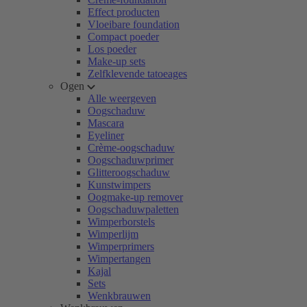
Effect producten
Vloeibare foundation
Compact poeder
Los poeder
Make-up sets
Zelfklevende tatoeages
Ogen
Alle weergeven
Oogschaduw
Mascara
Eyeliner
Crème-oogschaduw
Oogschaduwprimer
Glitteroogschaduw
Kunstwimpers
Oogmake-up remover
Oogschaduwpaletten
Wimperborstels
Wimperlijm
Wimperprimers
Wimpertangen
Kajal
Sets
Wenkbrauwen