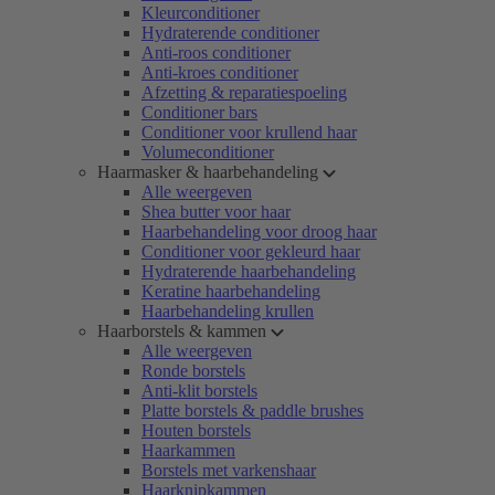
Kleurconditioner
Hydraterende conditioner
Anti-roos conditioner
Anti-kroes conditioner
Afzetting & reparatiespoeling
Conditioner bars
Conditioner voor krullend haar
Volumeconditioner
Haarmasker & haarbehandeling
Alle weergeven
Shea butter voor haar
Haarbehandeling voor droog haar
Conditioner voor gekleurd haar
Hydraterende haarbehandeling
Keratine haarbehandeling
Haarbehandeling krullen
Haarborstels & kammen
Alle weergeven
Ronde borstels
Anti-klit borstels
Platte borstels & paddle brushes
Houten borstels
Haarkammen
Borstels met varkenshaar
Haarknipkammen