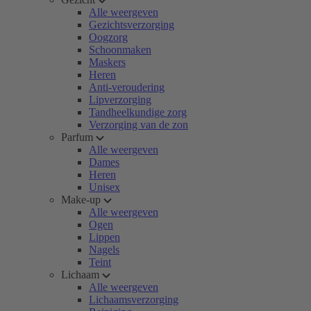
Alle weergeven
Gezichtsverzorging
Oogzorg
Schoonmaken
Maskers
Heren
Anti-veroudering
Lipverzorging
Tandheelkundige zorg
Verzorging van de zon
Parfum
Alle weergeven
Dames
Heren
Unisex
Make-up
Alle weergeven
Ogen
Lippen
Nagels
Teint
Lichaam
Alle weergeven
Lichaamsverzorging