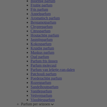
Bloemig parfum
Fruitig parfum
Fris parfum
Appelparfum
Aromatisch parfum
Bergamotparfum
Chypreparfum
Citrusparfum
Houtachtig parfum
Jasmijnparfum
Kokosparfum
Kruidig parfum
Muskus parfum
Oud parfum
Parfum fris linnen
Parfum molecuul
Parfum van lelietje-van-dalen
Patchouli parfum
Poederachtig parfum
Rozenparfum
Sandelhoutparfum
Vanilleparfum
Vetiverparfum
Viooltjesparfum
Parfum per seizoen