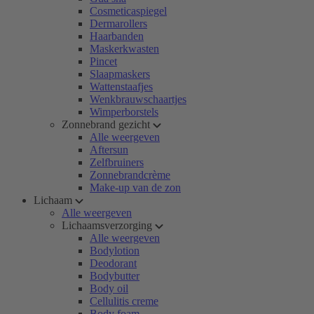
Cosmeticaspiegel
Dermarollers
Haarbanden
Maskerkwasten
Pincet
Slaapmaskers
Wattenstaafjes
Wenkbrauwschaartjes
Wimperborstels
Zonnebrand gezicht
Alle weergeven
Aftersun
Zelfbruiners
Zonnebrandcrème
Make-up van de zon
Lichaam
Alle weergeven
Lichaamsverzorging
Alle weergeven
Bodylotion
Deodorant
Bodybutter
Body oil
Cellulitis creme
Body foam