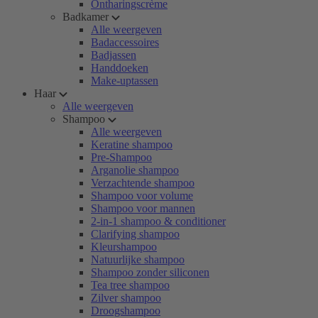
Ontharingscrème
Badkamer
Alle weergeven
Badaccessoires
Badjassen
Handdoeken
Make-uptassen
Haar
Alle weergeven
Shampoo
Alle weergeven
Keratine shampoo
Pre-Shampoo
Arganolie shampoo
Verzachtende shampoo
Shampoo voor volume
Shampoo voor mannen
2-in-1 shampoo & conditioner
Clarifying shampoo
Kleurshampoo
Natuurlijke shampoo
Shampoo zonder siliconen
Tea tree shampoo
Zilver shampoo
Droogshampoo