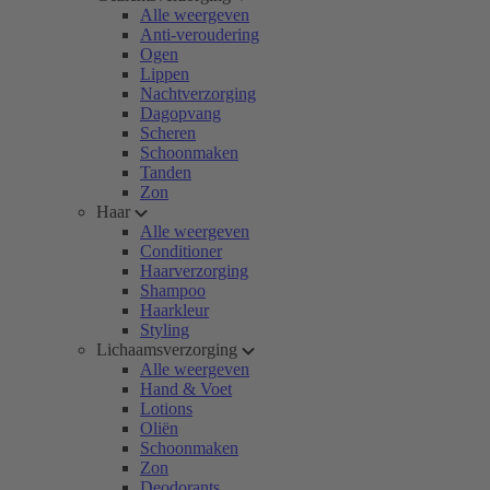
Alle weergeven
Anti-veroudering
Ogen
Lippen
Nachtverzorging
Dagopvang
Scheren
Schoonmaken
Tanden
Zon
Haar
Alle weergeven
Conditioner
Haarverzorging
Shampoo
Haarkleur
Styling
Lichaamsverzorging
Alle weergeven
Hand & Voet
Lotions
Oliën
Schoonmaken
Zon
Deodorants