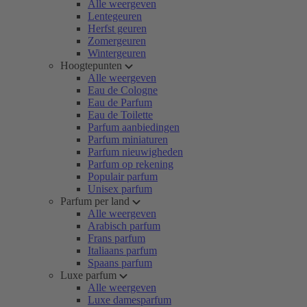
Alle weergeven
Lentegeuren
Herfst geuren
Zomergeuren
Wintergeuren
Hoogtepunten
Alle weergeven
Eau de Cologne
Eau de Parfum
Eau de Toilette
Parfum aanbiedingen
Parfum miniaturen
Parfum nieuwigheden
Parfum op rekening
Populair parfum
Unisex parfum
Parfum per land
Alle weergeven
Arabisch parfum
Frans parfum
Italiaans parfum
Spaans parfum
Luxe parfum
Alle weergeven
Luxe damesparfum