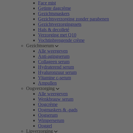
Face mist
Getinte dagcrème
Gezichtsmaskers
Gezichtsverzorging zonder parabenen
Gezichtverzorgingssets
Hals & decolleté
Verzorging met Q10
Vochtinbrengende crème
Gezichtsserum
Alle weergeven
Anti-agingserum
Collageen serum
Hydraterend serum
Hyaluronzuur serum
Vitamine c-serum
Ampullen
Oogverzorging
Alle weergeven
Wenkbrauw serum
Oogcrème
Oogmaskers & -pads
Oogserum
Wimperserum
Ooggel
Lipverzorging