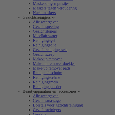
Maskers tegen puistjes
Maskers tegen veroudering
Nachtmaskers
Gezichtsreinigers
Alle weergeven
Gezichtspeeling
Gezichtstoners
Micellair water
Reinigingsgel
Reinigingsolie
Gezichtreinigingssets
Gezichtszeep
Make-up remover
Make-up remover doekjes
Make-up remover pads
Reinigend schuim
Reinigingscrème
Reinigingsmelk
Reinigingspoeder
Beautyapparatuur en -accessoires
Alle weergeven
Gezichtsmassage
Borstels voor gezichtsreiniging
Gezichtsreinigers
Gua sha