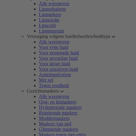
Alle weergeven
Lippenbalsem
Lipmaskers
Lippenolie
Lipscrub
Lippenserum
Verzorging volgens huidbehoeften/huidtype
Alle weergeven
Voor vette huid
Voor gemengde huid
Voor gevoelige huid
Voor droge huid
Voor onzuivere huid
Antirimpelcrème
Met spf
Tegen roodheid
Gezichtsmaskers
Alle weergeven
Oog- en lipmaskers
Hydraterende maskers
Reinigende maskers
Moddermaskers
Maskers van stof
Glimmende maskers
Maskers tegen mee-eters