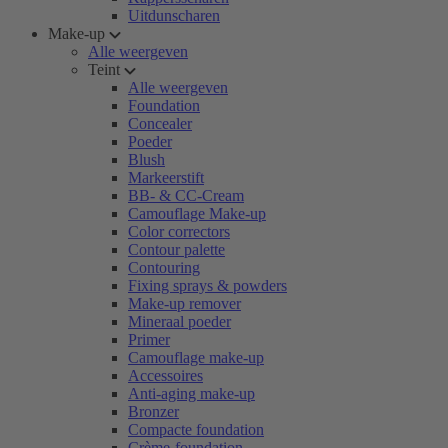
Uitdunscharen
Make-up
Alle weergeven
Teint
Alle weergeven
Foundation
Concealer
Poeder
Blush
Markeerstift
BB- & CC-Cream
Camouflage Make-up
Color correctors
Contour palette
Contouring
Fixing sprays & powders
Make-up remover
Mineraal poeder
Primer
Camouflage make-up
Accessoires
Anti-aging make-up
Bronzer
Compacte foundation
Crème-foundation