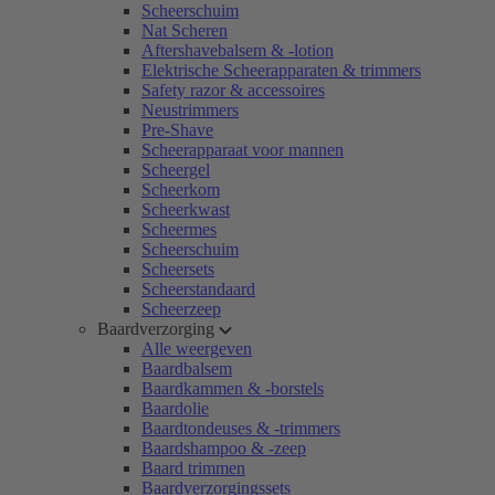
Scheerschuim
Nat Scheren
Aftershavebalsem & -lotion
Elektrische Scheerapparaten & trimmers
Safety razor & accessoires
Neustrimmers
Pre-Shave
Scheerapparaat voor mannen
Scheergel
Scheerkom
Scheerkwast
Scheermes
Scheerschuim
Scheersets
Scheerstandaard
Scheerzeep
Baardverzorging
Alle weergeven
Baardbalsem
Baardkammen & -borstels
Baardolie
Baardtondeuses & -trimmers
Baardshampoo & -zeep
Baard trimmen
Baardverzorgingssets