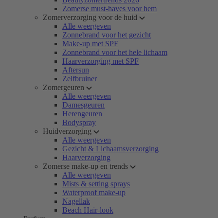
Zomerse must-haves voor hem
Zomerverzorging voor de huid
Alle weergeven
Zonnebrand voor het gezicht
Make-up met SPF
Zonnebrand voor het hele lichaam
Haarverzorging met SPF
Aftersun
Zelfbruiner
Zomergeuren
Alle weergeven
Damesgeuren
Herengeuren
Bodyspray
Huidverzorging
Alle weergeven
Gezicht & Lichaamsverzorging
Haarverzorging
Zomerse make-up en trends
Alle weergeven
Mists & setting sprays
Waterproof make-up
Nagellak
Beach Hair-look