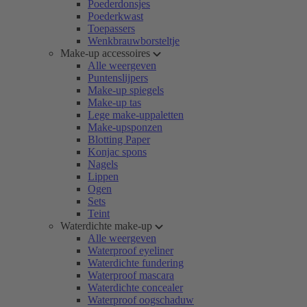
Poederdonsjes
Poederkwast
Toepassers
Wenkbrauwborsteltje
Make-up accessoires
Alle weergeven
Puntenslijpers
Make-up spiegels
Make-up tas
Lege make-uppaletten
Make-upsponzen
Blotting Paper
Konjac spons
Nagels
Lippen
Ogen
Sets
Teint
Waterdichte make-up
Alle weergeven
Waterproof eyeliner
Waterdichte fundering
Waterproof mascara
Waterdichte concealer
Waterproof oogschaduw