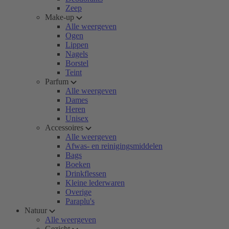
Zeep
Make-up
Alle weergeven
Ogen
Lippen
Nagels
Borstel
Teint
Parfum
Alle weergeven
Dames
Heren
Unisex
Accessoires
Alle weergeven
Afwas- en reinigingsmiddelen
Bags
Boeken
Drinkflessen
Kleine lederwaren
Overige
Paraplu's
Natuur
Alle weergeven
Gezicht