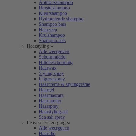
Antiroosshampoo
Herstelshampoo
Kleurshampoo
Hydraterende shampoo
Shampoo bars
Haarzeep
Krulshampoo
Shampoo-sets
Haarstyling
Alle weergeven
Schuimmiddel
Hittebescherming
Haarwax
Styling spray
Uitgroeispray
Haarcrème & stylingcrème
Haargel
Haarmascara
Haarpoeder
Haarspray
Haarstyling-set
Sea salt spray
Leave-in verzorging
Alle weergeven
Haarolie