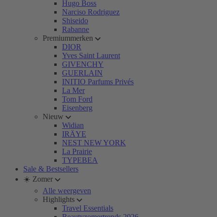
Hugo Boss
Narciso Rodriguez
Shiseido
Rabanne
Premiummerken
DIOR
Yves Saint Laurent
GIVENCHY
GUERLAIN
INITIO Parfums Privés
La Mer
Tom Ford
Eisenberg
Nieuw
Widian
IRÄYE
NEST NEW YORK
La Prairie
TYPEBEA
Sale & Bestsellers
☀️ Zomer
Alle weergeven
Highlights
Travel Essentials
Beautyzomertrends 2026