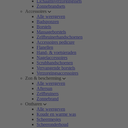
Lichaamsverzorgingssets
Zonnebrandsets
Accessoires
Alle weergeven
Badsponzen
Borstels
Massageborstels
Zelfbruinerhandschoenen
Accessoires pedicure
Flanellen
Hand- & voetsieraden
Nagelaccessoires
Scrubhandschoenen
Vervangende borstels
Verzorgingsaccessoires
Zon & bescherming
Alle weergeven
Aftersun
Zelfbruiners
Zonnebrand
Ontharen
Alle weergeven
Koude en warme was
Scheermesjes
Scheeronderhoud