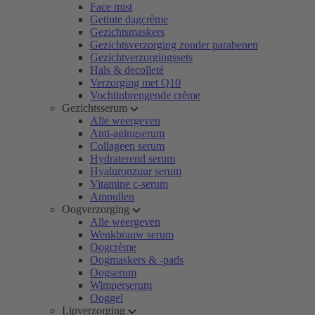
Face mist
Getinte dagcrème
Gezichtsmaskers
Gezichtsverzorging zonder parabenen
Gezichtverzorgingssets
Hals & decolleté
Verzorging met Q10
Vochtinbrengende crème
Gezichtsserum
Alle weergeven
Anti-agingserum
Collageen serum
Hydraterend serum
Hyaluronzuur serum
Vitamine c-serum
Ampullen
Oogverzorging
Alle weergeven
Wenkbrauw serum
Oogcrème
Oogmaskers & -pads
Oogserum
Wimperserum
Ooggel
Lipverzorging