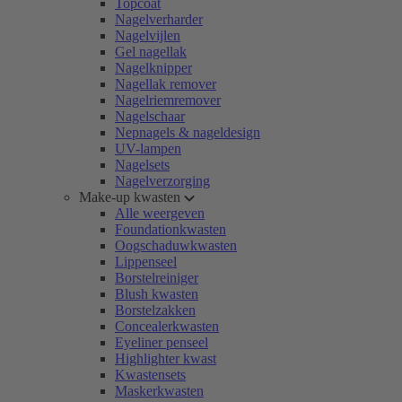
Topcoat
Nagelverharder
Nagelvijlen
Gel nagellak
Nagelknipper
Nagellak remover
Nagelriemremover
Nagelschaar
Nepnagels & nageldesign
UV-lampen
Nagelsets
Nagelverzorging
Make-up kwasten
Alle weergeven
Foundationkwasten
Oogschaduwkwasten
Lippenseel
Borstelreiniger
Blush kwasten
Borstelzakken
Concealerkwasten
Eyeliner penseel
Highlighter kwast
Kwastensets
Maskerkwasten