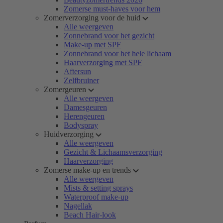
Zomerse must-haves voor hem
Zomerverzorging voor de huid
Alle weergeven
Zonnebrand voor het gezicht
Make-up met SPF
Zonnebrand voor het hele lichaam
Haarverzorging met SPF
Aftersun
Zelfbruiner
Zomergeuren
Alle weergeven
Damesgeuren
Herengeuren
Bodyspray
Huidverzorging
Alle weergeven
Gezicht & Lichaamsverzorging
Haarverzorging
Zomerse make-up en trends
Alle weergeven
Mists & setting sprays
Waterproof make-up
Nagellak
Beach Hair-look