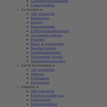
Lichaamsverzorgingssets
Zonnebrandsets
Accessoires
Alle weergeven
Badsponzen
Borstels
Massageborstels
Zelfbruinerhandschoenen
Accessoires pedicure
Flanellen
Hand- & voetsieraden
Nagelaccessoires
Scrubhandschoenen
Vervangende borstels
Verzorgingsaccessoires
Zon & bescherming
Alle weergeven
Aftersun
Zelfbruiners
Zonnebrand
Ontharen
Alle weergeven
Koude en warme was
Scheermesjes
Scheeronderhoud