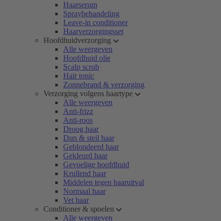
Haarserum
Spraybehandeling
Leave-in conditioner
Haarverzorgingsset
Hoofdhuidverzorging
Alle weergeven
Hoofdhuid olie
Scalp scrub
Hair tonic
Zonnebrand & verzorging
Verzorging volgens haartype
Alle weergeven
Anti-frizz
Anti-roos
Droog haar
Dun & steil haar
Geblondeerd haar
Gekleurd haar
Gevoelige hoofdhuid
Krullend haar
Middelen tegen haaruitval
Normaal haar
Vet haar
Conditioner & spoelen
Alle weergeven