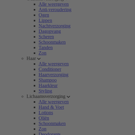
Alle weergeven
Anti-veroudering
Ogen
Lippen
Nachtverzorging
Dagopvang
Scheren
Schoonmaken
Tanden
Zon
Haar
Alle weergeven
Conditioner
Haarverzorging
Shampoo
Haarkleur
Styling
Lichaamsverzorging
Alle weergeven
Hand & Voet
Lotions
Oliën
Schoonmaken
Zon
Deodorants