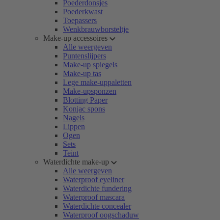
Poederdonsjes
Poederkwast
Toepassers
Wenkbrauwborsteltje
Make-up accessoires
Alle weergeven
Puntenslijpers
Make-up spiegels
Make-up tas
Lege make-uppaletten
Make-upsponzen
Blotting Paper
Konjac spons
Nagels
Lippen
Ogen
Sets
Teint
Waterdichte make-up
Alle weergeven
Waterproof eyeliner
Waterdichte fundering
Waterproof mascara
Waterdichte concealer
Waterproof oogschaduw