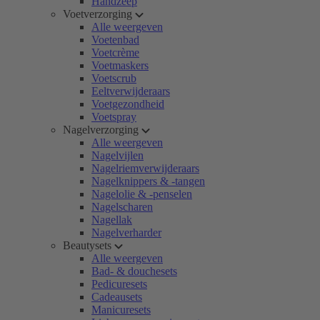
Handzeep
Voetverzorging
Alle weergeven
Voetenbad
Voetcrème
Voetmaskers
Voetscrub
Eeltverwijderaars
Voetgezondheid
Voetspray
Nagelverzorging
Alle weergeven
Nagelvijlen
Nagelriemverwijderaars
Nagelknippers & -tangen
Nagelolie & -penselen
Nagelscharen
Nagellak
Nagelverharder
Beautysets
Alle weergeven
Bad- & douchesets
Pedicuresets
Cadeausets
Manicuresets