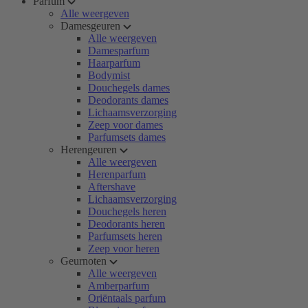
Parfum
Alle weergeven
Damesgeuren
Alle weergeven
Damesparfum
Haarparfum
Bodymist
Douchegels dames
Deodorants dames
Lichaamsverzorging
Zeep voor dames
Parfumsets dames
Herengeuren
Alle weergeven
Herenparfum
Aftershave
Lichaamsverzorging
Douchegels heren
Deodorants heren
Parfumsets heren
Zeep voor heren
Geurnoten
Alle weergeven
Amberparfum
Oriëntaals parfum