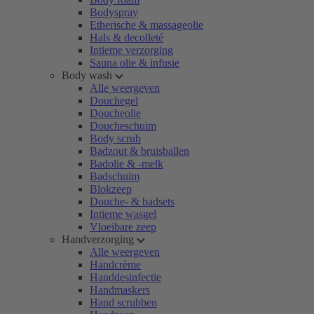
Bodyspray
Etherische & massageolie
Hals & decolleté
Intieme verzorging
Sauna olie & infusie
Body wash
Alle weergeven
Douchegel
Doucheolie
Doucheschuim
Body scrub
Badzout & bruisballen
Badolie & -melk
Badschuim
Blokzeep
Douche- & badsets
Intieme wasgel
Vloeibare zeep
Handverzorging
Alle weergeven
Handcrème
Handdesinfectie
Handmaskers
Hand scrubben