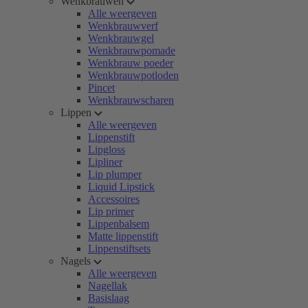
Wenkbrauwen
Alle weergeven
Wenkbrauwverf
Wenkbrauwgel
Wenkbrauwpomade
Wenkbrauw poeder
Wenkbrauwpotloden
Pincet
Wenkbrauwscharen
Lippen
Alle weergeven
Lippenstift
Lipgloss
Lipliner
Lip plumper
Liquid Lipstick
Accessoires
Lip primer
Lippenbalsem
Matte lippenstift
Lippenstiftsets
Nagels
Alle weergeven
Nagellak
Basislaag