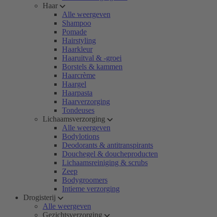
Haar
Alle weergeven
Shampoo
Pomade
Hairstyling
Haarkleur
Haaruitval & -groei
Borstels & kammen
Haarcrème
Haargel
Haarpasta
Haarverzorging
Tondeuses
Lichaamsverzorging
Alle weergeven
Bodylotions
Deodorants & antitranspirants
Douchegel & doucheproducten
Lichaamsreiniging & scrubs
Zeep
Bodygroomers
Intieme verzorging
Drogisterij
Alle weergeven
Gezichtsverzorging