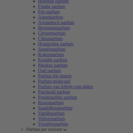
Bloemig parfum
Fruitig parfum
Fris parfum
Appelparfum
Aromatisch parfum
Bergamotparfum
Chypreparfum
Citrusparfum
Houtachtig parfum
Jasmijnparfum
Kokosparfum
Kruidig parfum
Muskus parfum
Oud parfum
Parfum fris linnen
Parfum molecuul
Parfum van lelietje-van-dalen
Patchouli parfum
Poederachtig parfum
Rozenparfum
Sandelhoutparfum
Vanilleparfum
Vetiverparfum
Viooltjesparfum
Parfum per seizoen