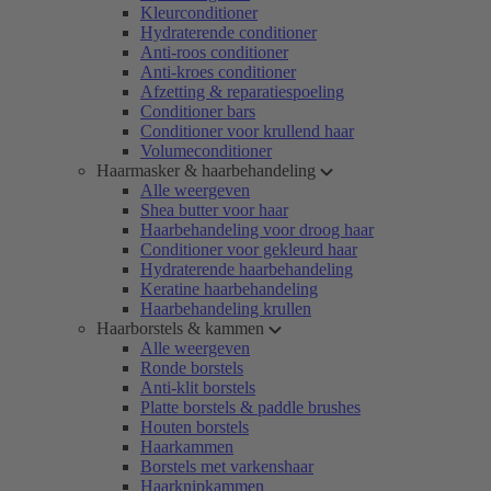
Kleurconditioner
Hydraterende conditioner
Anti-roos conditioner
Anti-kroes conditioner
Afzetting & reparatiespoeling
Conditioner bars
Conditioner voor krullend haar
Volumeconditioner
Haarmasker & haarbehandeling
Alle weergeven
Shea butter voor haar
Haarbehandeling voor droog haar
Conditioner voor gekleurd haar
Hydraterende haarbehandeling
Keratine haarbehandeling
Haarbehandeling krullen
Haarborstels & kammen
Alle weergeven
Ronde borstels
Anti-klit borstels
Platte borstels & paddle brushes
Houten borstels
Haarkammen
Borstels met varkenshaar
Haarknipkammen