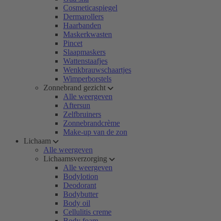
Cosmeticaspiegel
Dermarollers
Haarbanden
Maskerkwasten
Pincet
Slaapmaskers
Wattenstaafjes
Wenkbrauwschaartjes
Wimperborstels
Zonnebrand gezicht
Alle weergeven
Aftersun
Zelfbruiners
Zonnebrandcrème
Make-up van de zon
Lichaam
Alle weergeven
Lichaamsverzorging
Alle weergeven
Bodylotion
Deodorant
Bodybutter
Body oil
Cellulitis creme
Body foam