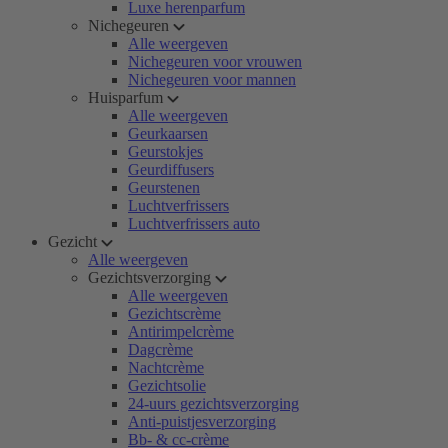
Luxe herenparfum
Nichegeuren
Alle weergeven
Nichegeuren voor vrouwen
Nichegeuren voor mannen
Huisparfum
Alle weergeven
Geurkaarsen
Geurstokjes
Geurdiffusers
Geurstenen
Luchtverfrissers
Luchtverfrissers auto
Gezicht
Alle weergeven
Gezichtsverzorging
Alle weergeven
Gezichtscrème
Antirimpelcrème
Dagcrème
Nachtcrème
Gezichtsolie
24-uurs gezichtsverzorging
Anti-puistjesverzorging
Bb- & cc-crème