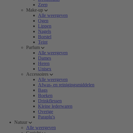
Zeep
Make-up
Alle weergeven
Ogen
Lippen
Nagels
Borstel
Teint
Parfum
Alle weergeven
Dames
Heren
Unisex
Accessoires
Alle weergeven
Afwas- en reinigingsmiddelen
Bags
Boeken
Drinkflessen
Kleine lederwaren
Overige
Paraplu's
Natuur
Alle weergeven
Gezicht