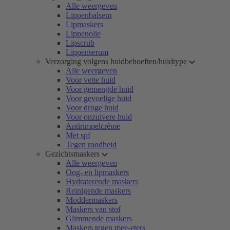
Alle weergeven
Lippenbalsem
Lipmaskers
Lippenolie
Lipscrub
Lippenserum
Verzorging volgens huidbehoeften/huidtype
Alle weergeven
Voor vette huid
Voor gemengde huid
Voor gevoelige huid
Voor droge huid
Voor onzuivere huid
Antirimpelcrème
Met spf
Tegen roodheid
Gezichtsmaskers
Alle weergeven
Oog- en lipmaskers
Hydraterende maskers
Reinigende maskers
Moddermaskers
Maskers van stof
Glimmende maskers
Maskers tegen mee-eters