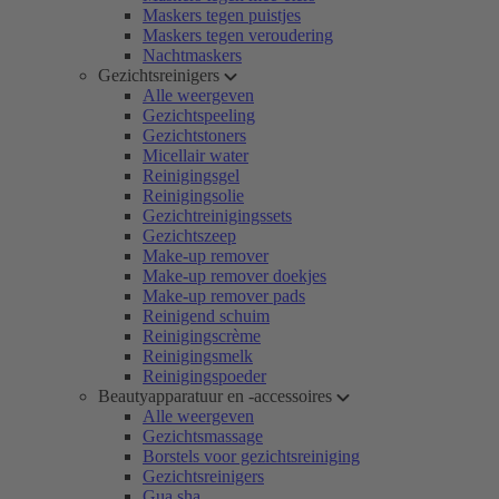
Maskers tegen puistjes
Maskers tegen veroudering
Nachtmaskers
Gezichtsreinigers
Alle weergeven
Gezichtspeeling
Gezichtstoners
Micellair water
Reinigingsgel
Reinigingsolie
Gezichtreinigingssets
Gezichtszeep
Make-up remover
Make-up remover doekjes
Make-up remover pads
Reinigend schuim
Reinigingscrème
Reinigingsmelk
Reinigingspoeder
Beautyapparatuur en -accessoires
Alle weergeven
Gezichtsmassage
Borstels voor gezichtsreiniging
Gezichtsreinigers
Gua sha