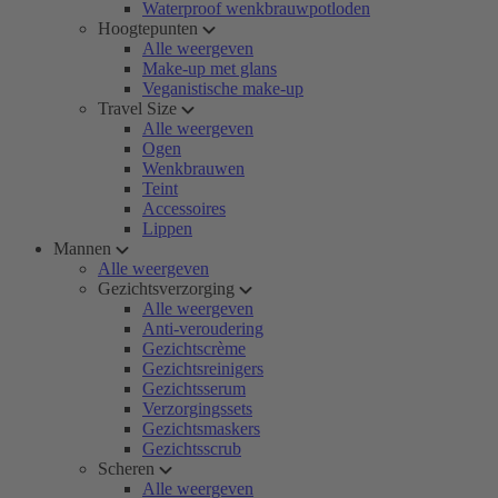
Waterproof wenkbrauwpotloden
Hoogtepunten
Alle weergeven
Make-up met glans
Veganistische make-up
Travel Size
Alle weergeven
Ogen
Wenkbrauwen
Teint
Accessoires
Lippen
Mannen
Alle weergeven
Gezichtsverzorging
Alle weergeven
Anti-veroudering
Gezichtscrème
Gezichtsreinigers
Gezichtsserum
Verzorgingssets
Gezichtsmaskers
Gezichtsscrub
Scheren
Alle weergeven