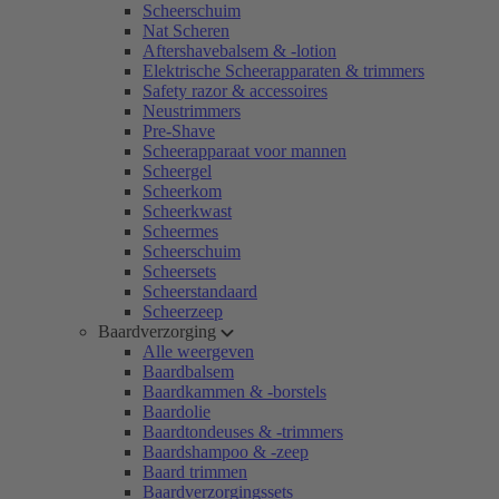
Scheerschuim
Nat Scheren
Aftershavebalsem & -lotion
Elektrische Scheerapparaten & trimmers
Safety razor & accessoires
Neustrimmers
Pre-Shave
Scheerapparaat voor mannen
Scheergel
Scheerkom
Scheerkwast
Scheermes
Scheerschuim
Scheersets
Scheerstandaard
Scheerzeep
Baardverzorging
Alle weergeven
Baardbalsem
Baardkammen & -borstels
Baardolie
Baardtondeuses & -trimmers
Baardshampoo & -zeep
Baard trimmen
Baardverzorgingssets