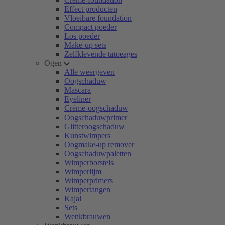
Effect producten
Vloeibare foundation
Compact poeder
Los poeder
Make-up sets
Zelfklevende tatoeages
Ogen
Alle weergeven
Oogschaduw
Mascara
Eyeliner
Crème-oogschaduw
Oogschaduwprimer
Glitteroogschaduw
Kunstwimpers
Oogmake-up remover
Oogschaduwpaletten
Wimperborstels
Wimperlijm
Wimperprimers
Wimpertangen
Kajal
Sets
Wenkbrauwen