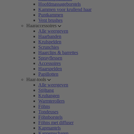
Hoofdmassageborstels
Kammen voor krullend haar
Puntkammen
Vent brushes
Haaraccessoires
Alle weergeven
Haarbanden
Krulspelden
Scrunchies
Haarclips & barrettes
Sprayflessen
Accessoires
Haarspelden
Papillotten
Haar-tools
Alle weergeven
Stijltang
Krultangen
Warmterollers
Föhns
Tondeuses
Föhnborstels
Föhns met diffuser
Kapmantels
Kappersscharen