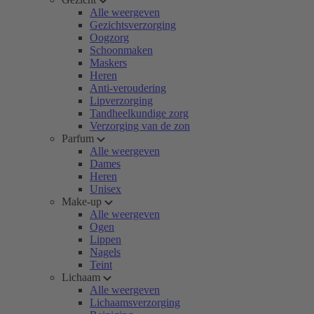
Alle weergeven
Gezichtsverzorging
Oogzorg
Schoonmaken
Maskers
Heren
Anti-veroudering
Lipverzorging
Tandheelkundige zorg
Verzorging van de zon
Parfum
Alle weergeven
Dames
Heren
Unisex
Make-up
Alle weergeven
Ogen
Lippen
Nagels
Teint
Lichaam
Alle weergeven
Lichaamsverzorging