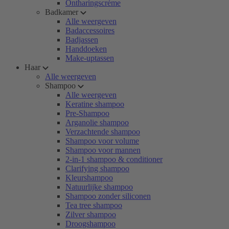
Ontharingscrème
Badkamer
Alle weergeven
Badaccessoires
Badjassen
Handdoeken
Make-uptassen
Haar
Alle weergeven
Shampoo
Alle weergeven
Keratine shampoo
Pre-Shampoo
Arganolie shampoo
Verzachtende shampoo
Shampoo voor volume
Shampoo voor mannen
2-in-1 shampoo & conditioner
Clarifying shampoo
Kleurshampoo
Natuurlijke shampoo
Shampoo zonder siliconen
Tea tree shampoo
Zilver shampoo
Droogshampoo