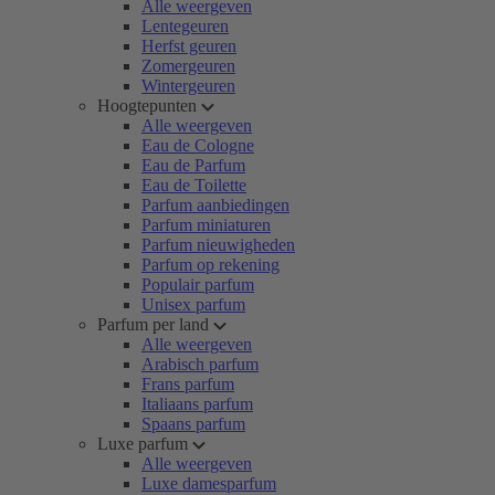
Alle weergeven
Lentegeuren
Herfst geuren
Zomergeuren
Wintergeuren
Hoogtepunten
Alle weergeven
Eau de Cologne
Eau de Parfum
Eau de Toilette
Parfum aanbiedingen
Parfum miniaturen
Parfum nieuwigheden
Parfum op rekening
Populair parfum
Unisex parfum
Parfum per land
Alle weergeven
Arabisch parfum
Frans parfum
Italiaans parfum
Spaans parfum
Luxe parfum
Alle weergeven
Luxe damesparfum