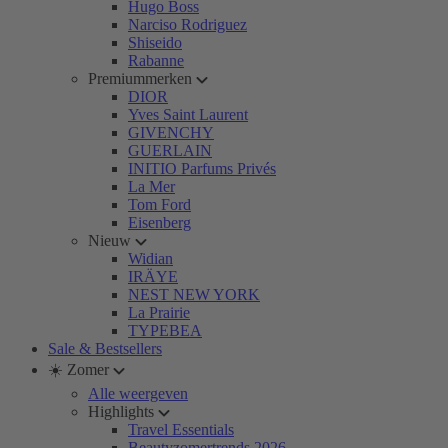
Hugo Boss
Narciso Rodriguez
Shiseido
Rabanne
Premiummerken
DIOR
Yves Saint Laurent
GIVENCHY
GUERLAIN
INITIO Parfums Privés
La Mer
Tom Ford
Eisenberg
Nieuw
Widian
IRÄYE
NEST NEW YORK
La Prairie
TYPEBEA
Sale & Bestsellers
☀️ Zomer
Alle weergeven
Highlights
Travel Essentials
Beautyzomertrends 2026