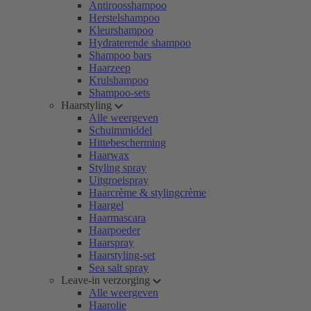
Antiroosshampoo
Herstelshampoo
Kleurshampoo
Hydraterende shampoo
Shampoo bars
Haarzeep
Krulshampoo
Shampoo-sets
Haarstyling
Alle weergeven
Schuimmiddel
Hittebescherming
Haarwax
Styling spray
Uitgroeispray
Haarcrème & stylingcrème
Haargel
Haarmascara
Haarpoeder
Haarspray
Haarstyling-set
Sea salt spray
Leave-in verzorging
Alle weergeven
Haarolie