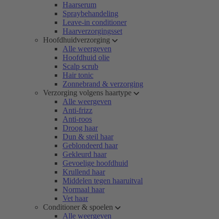
Haarserum
Spraybehandeling
Leave-in conditioner
Haarverzorgingsset
Hoofdhuidverzorging
Alle weergeven
Hoofdhuid olie
Scalp scrub
Hair tonic
Zonnebrand & verzorging
Verzorging volgens haartype
Alle weergeven
Anti-frizz
Anti-roos
Droog haar
Dun & steil haar
Geblondeerd haar
Gekleurd haar
Gevoelige hoofdhuid
Krullend haar
Middelen tegen haaruitval
Normaal haar
Vet haar
Conditioner & spoelen
Alle weergeven