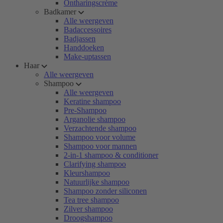
Ontharingscrème
Badkamer
Alle weergeven
Badaccessoires
Badjassen
Handdoeken
Make-uptassen
Haar
Alle weergeven
Shampoo
Alle weergeven
Keratine shampoo
Pre-Shampoo
Arganolie shampoo
Verzachtende shampoo
Shampoo voor volume
Shampoo voor mannen
2-in-1 shampoo & conditioner
Clarifying shampoo
Kleurshampoo
Natuurlijke shampoo
Shampoo zonder siliconen
Tea tree shampoo
Zilver shampoo
Droogshampoo