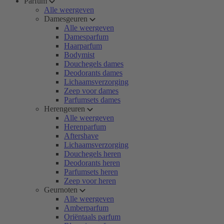
Parfum
Alle weergeven
Damesgeuren
Alle weergeven
Damesparfum
Haarparfum
Bodymist
Douchegels dames
Deodorants dames
Lichaamsverzorging
Zeep voor dames
Parfumsets dames
Herengeuren
Alle weergeven
Herenparfum
Aftershave
Lichaamsverzorging
Douchegels heren
Deodorants heren
Parfumsets heren
Zeep voor heren
Geurnoten
Alle weergeven
Amberparfum
Oriëntaals parfum