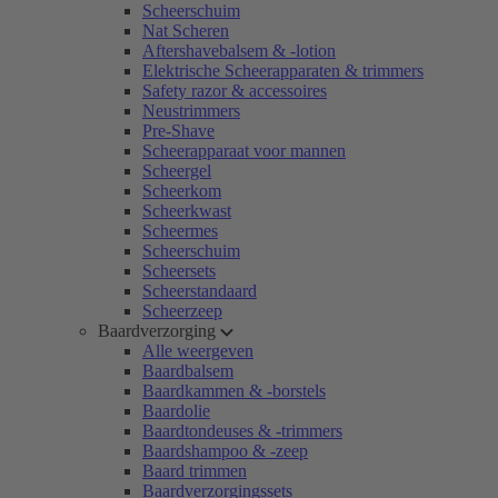
Scheerschuim
Nat Scheren
Aftershavebalsem & -lotion
Elektrische Scheerapparaten & trimmers
Safety razor & accessoires
Neustrimmers
Pre-Shave
Scheerapparaat voor mannen
Scheergel
Scheerkom
Scheerkwast
Scheermes
Scheerschuim
Scheersets
Scheerstandaard
Scheerzeep
Baardverzorging
Alle weergeven
Baardbalsem
Baardkammen & -borstels
Baardolie
Baardtondeuses & -trimmers
Baardshampoo & -zeep
Baard trimmen
Baardverzorgingssets