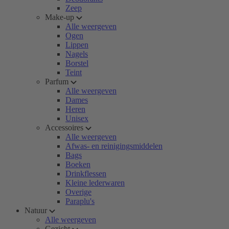
Zeep
Make-up
Alle weergeven
Ogen
Lippen
Nagels
Borstel
Teint
Parfum
Alle weergeven
Dames
Heren
Unisex
Accessoires
Alle weergeven
Afwas- en reinigingsmiddelen
Bags
Boeken
Drinkflessen
Kleine lederwaren
Overige
Paraplu's
Natuur
Alle weergeven
Gezicht