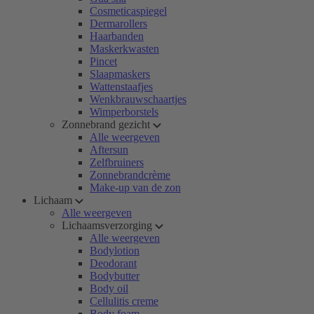
Cosmeticaspiegel
Dermarollers
Haarbanden
Maskerkwasten
Pincet
Slaapmaskers
Wattenstaafjes
Wenkbrauwschaartjes
Wimperborstels
Zonnebrand gezicht
Alle weergeven
Aftersun
Zelfbruiners
Zonnebrandcrème
Make-up van de zon
Lichaam
Alle weergeven
Lichaamsverzorging
Alle weergeven
Bodylotion
Deodorant
Bodybutter
Body oil
Cellulitis creme
Body foam