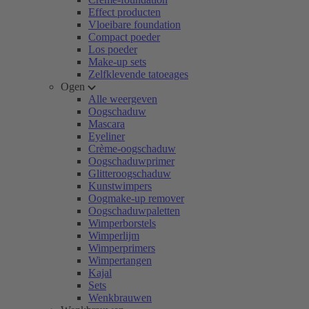
Effect producten
Vloeibare foundation
Compact poeder
Los poeder
Make-up sets
Zelfklevende tatoeages
Ogen
Alle weergeven
Oogschaduw
Mascara
Eyeliner
Crème-oogschaduw
Oogschaduwprimer
Glitteroogschaduw
Kunstwimpers
Oogmake-up remover
Oogschaduwpaletten
Wimperborstels
Wimperlijm
Wimperprimers
Wimpertangen
Kajal
Sets
Wenkbrauwen