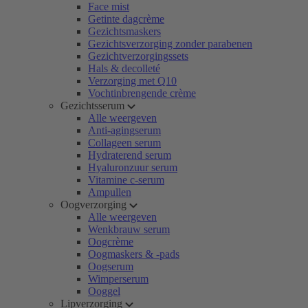
Face mist
Getinte dagcrème
Gezichtsmaskers
Gezichtsverzorging zonder parabenen
Gezichtverzorgingssets
Hals & decolleté
Verzorging met Q10
Vochtinbrengende crème
Gezichtsserum
Alle weergeven
Anti-agingserum
Collageen serum
Hydraterend serum
Hyaluronzuur serum
Vitamine c-serum
Ampullen
Oogverzorging
Alle weergeven
Wenkbrauw serum
Oogcrème
Oogmaskers & -pads
Oogserum
Wimperserum
Ooggel
Lipverzorging