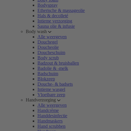
Bodyspray
Etherische & massageolie
Hals & decolleté
Intieme verzorging
Sauna olie & infusie
Body wash
Alle weergeven
Douchegel
Doucheolie
Doucheschuim
Body scrub
Badzout & bruisballen
Badolie & -melk
Badschuim
Blokzeep
Douche- & badsets
Intieme wasgel
Vloeibare zeep
Handverzorging
Alle weergeven
Handcrème
Handdesinfectie
Handmaskers
Hand scrubben