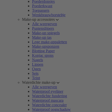
Poederdonsjes
Poederkwast
Toepassers
Wenkbrauwborsteltje
Make-up accessoires
Alle weergeven
Puntenslijpers
Make-up spiegels
Make-up tas
Lege make-uppaletten
Make-upsponzen
Blotting Paper
Konjac spons
Nagels
Lippen
Ogen
Sets
Teint
Waterdichte make-up
Alle weergeven
Waterproof eyeliner
Waterdichte fundering
Waterproof mascara
Waterdichte concealer
Waterproof oogschaduw