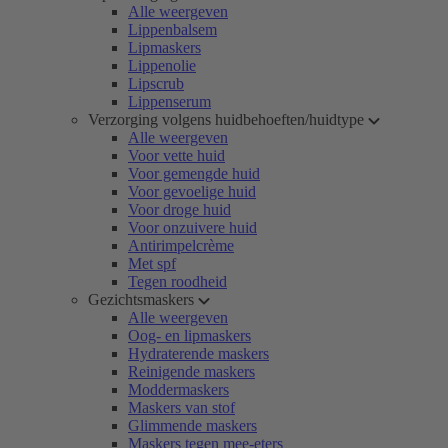
Alle weergeven
Lippenbalsem
Lipmaskers
Lippenolie
Lipscrub
Lippenserum
Verzorging volgens huidbehoeften/huidtype
Alle weergeven
Voor vette huid
Voor gemengde huid
Voor gevoelige huid
Voor droge huid
Voor onzuivere huid
Antirimpelcrème
Met spf
Tegen roodheid
Gezichtsmaskers
Alle weergeven
Oog- en lipmaskers
Hydraterende maskers
Reinigende maskers
Moddermaskers
Maskers van stof
Glimmende maskers
Maskers tegen mee-eters