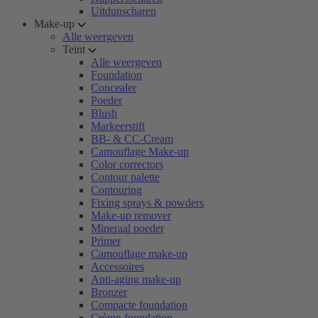
Uitdunscharen
Make-up
Alle weergeven
Teint
Alle weergeven
Foundation
Concealer
Poeder
Blush
Markeerstift
BB- & CC-Cream
Camouflage Make-up
Color correctors
Contour palette
Contouring
Fixing sprays & powders
Make-up remover
Mineraal poeder
Primer
Camouflage make-up
Accessoires
Anti-aging make-up
Bronzer
Compacte foundation
Crème-foundation