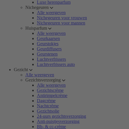
Luxe herenparfum
Nichegeuren
Alle weergeven
Nichegeuren voor vrouwen
Nichegeuren voor mannen
Huisparfum
Alle weergeven
Geurkaarsen
Geurstokjes
Geurdiffusers
Geurstenen
Luchtverfrissers
Luchtverfrissers auto
Gezicht
Alle weergeven
Gezichtsverzorging
Alle weergeven
Gezichtscrème
Antirimpelcrème
Dagcrème
Nachtcrème
Gezichtsolie
24-uurs gezichtsverzorging
Anti-puistjesverzorging
Bb- & cc-crème