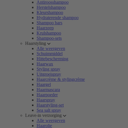
Antiroosshampoo
Herstelshampoo
Kleurshampoo
Hydraterende shampoo
Shampoo bars
Haarzeep
Krulshampoo
Shampoo-sets
Haarstyling
Alle weergeven
Schuimmiddel
Hittebescherming
Haarwax
Styling spray
Uitgroeispray
Haarcrème & stylingcrème
Haargel
Haarmascara
Haarpoeder
Haarspray
Haarstyling-set
Sea salt spray
Leave-in verzorging
Alle weergeven
Haarolie