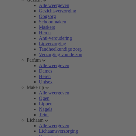
Alle weergeven
Gezichtsverzorging
Oogzorg
Schoonmaken
Maskers
Heren
Anti-veroudering
Lipverzorging
Tandheelkundige zorg
Verzorging van de zon
Parfum
Alle weergeven
Dames
Heren
Unisex
Make-up
Alle weergeven
Ogen
Lippen
Nagels
Teint
Lichaam
Alle weergeven
Lichaamsverzorging