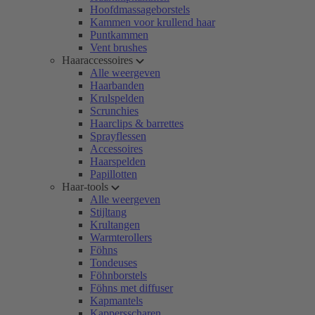
Hoofdmassageborstels
Kammen voor krullend haar
Puntkammen
Vent brushes
Haaraccessoires
Alle weergeven
Haarbanden
Krulspelden
Scrunchies
Haarclips & barrettes
Sprayflessen
Accessoires
Haarspelden
Papillotten
Haar-tools
Alle weergeven
Stijltang
Krultangen
Warmterollers
Föhns
Tondeuses
Föhnborstels
Föhns met diffuser
Kapmantels
Kappersscharen