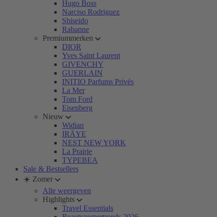
Hugo Boss
Narciso Rodriguez
Shiseido
Rabanne
Premiummerken
DIOR
Yves Saint Laurent
GIVENCHY
GUERLAIN
INITIO Parfums Privés
La Mer
Tom Ford
Eisenberg
Nieuw
Widian
IRÄYE
NEST NEW YORK
La Prairie
TYPEBEA
Sale & Bestsellers
☀️ Zomer
Alle weergeven
Highlights
Travel Essentials
Beautyzomertrends 2026