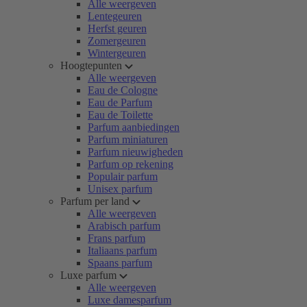
Alle weergeven
Lentegeuren
Herfst geuren
Zomergeuren
Wintergeuren
Hoogtepunten
Alle weergeven
Eau de Cologne
Eau de Parfum
Eau de Toilette
Parfum aanbiedingen
Parfum miniaturen
Parfum nieuwigheden
Parfum op rekening
Populair parfum
Unisex parfum
Parfum per land
Alle weergeven
Arabisch parfum
Frans parfum
Italiaans parfum
Spaans parfum
Luxe parfum
Alle weergeven
Luxe damesparfum