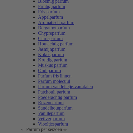
Bloemig parfum
Fruitig parfum
Fris parfum
Appelparfum
Aromatisch parfum
Bergamotparfum
Chypreparfum
Citrusparfum
Houtachtig parfum
Jasmijnparfum
Kokosparfum
Kruidig parfum
Muskus parfum
Oud parfum
Parfum fris linnen
Parfum molecuul
Parfum van lelietje-van-dalen
Patchouli parfum
Poederachtig parfum
Rozenparfum
Sandelhoutparfum
Vanilleparfum
Vetiverparfum
Viooltjesparfum
Parfum per seizoen