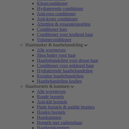
Kleurconditioner
Hydraterende conditioner
Anti-roos conditioner
Anti-kroes conditioner
Afzetting & reparatiespoeling
Conditioner bars
Conditioner voor krullend haar
Volumeconditioner
Haarmasker & haarbehandeling
Alle weergeven
Shea butter voor haar
Haarbehandeling voor droog haar
Conditioner voor gekleurd haar
Hydraterende haarbehandeling
Keratine haarbehandeling
Haarbehandeling krullen
Haarborstels & kammen
Alle weergeven
Ronde borstels
Anti-klit borstels
Platte borstels & paddle brushes
Houten borstels
Haarkammen
Borstels met varkenshaar
Haarknipkammen