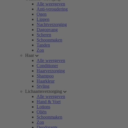
Alle weergeven
Anti-veroudering
Ogen
Lippen
Nachtverzorging
Dagopvang
Scheren
Schoonmaken
Tanden
Zon
Haar
Alle weergeven
Conditioner
Haarverzorging
Shampoo
Haarkleur
Styling
Lichaamsverzorging
Alle weergeven
Hand & Voet
Lotions
Oliën
Schoonmaken
Zon
Deodorants