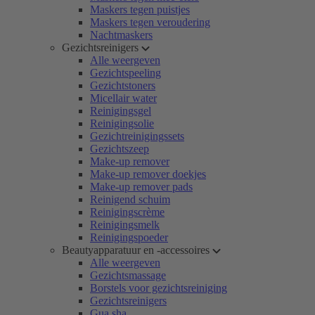
Maskers tegen puistjes
Maskers tegen veroudering
Nachtmaskers
Gezichtsreinigers
Alle weergeven
Gezichtspeeling
Gezichtstoners
Micellair water
Reinigingsgel
Reinigingsolie
Gezichtreinigingssets
Gezichtszeep
Make-up remover
Make-up remover doekjes
Make-up remover pads
Reinigend schuim
Reinigingscrème
Reinigingsmelk
Reinigingspoeder
Beautyapparatuur en -accessoires
Alle weergeven
Gezichtsmassage
Borstels voor gezichtsreiniging
Gezichtsreinigers
Gua sha