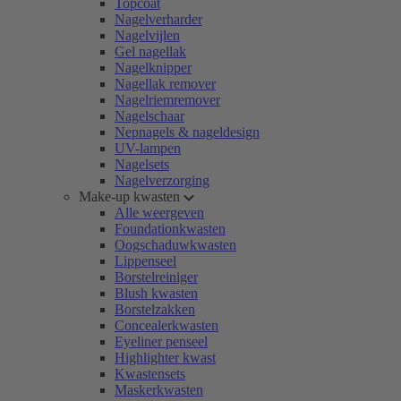
Topcoat
Nagelverharder
Nagelvijlen
Gel nagellak
Nagelknipper
Nagellak remover
Nagelriemremover
Nagelschaar
Nepnagels & nageldesign
UV-lampen
Nagelsets
Nagelverzorging
Make-up kwasten
Alle weergeven
Foundationkwasten
Oogschaduwkwasten
Lippenseel
Borstelreiniger
Blush kwasten
Borstelzakken
Concealerkwasten
Eyeliner penseel
Highlighter kwast
Kwastensets
Maskerkwasten