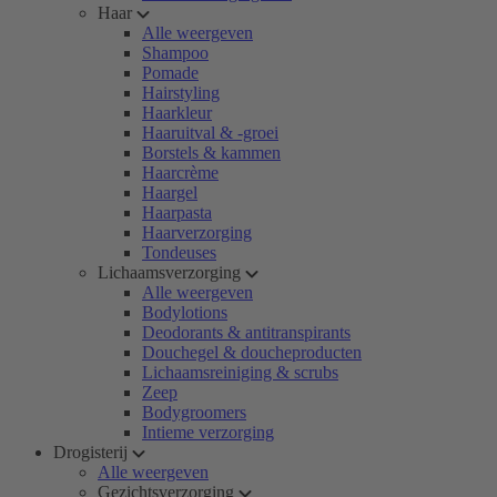
Haar
Alle weergeven
Shampoo
Pomade
Hairstyling
Haarkleur
Haaruitval & -groei
Borstels & kammen
Haarcrème
Haargel
Haarpasta
Haarverzorging
Tondeuses
Lichaamsverzorging
Alle weergeven
Bodylotions
Deodorants & antitranspirants
Douchegel & doucheproducten
Lichaamsreiniging & scrubs
Zeep
Bodygroomers
Intieme verzorging
Drogisterij
Alle weergeven
Gezichtsverzorging