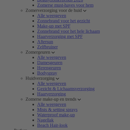
Zomerse must-haves voor hem
Zomerverzorging voor de huid
Alle weergeven
Zonnebrand voor het gezicht
Make-up met SPF
Zonnebrand voor het hele lichaam
Haarverzorging met SPF
Aftersun
Zelfbruiner
Zomergeuren
Alle weergeven
Damesgeuren
Herengeuren
Bodyspray
Huidverzorging
Alle weergeven
Gezicht & Lichaamsverzorging
Haarverzorging
Zomerse make-up en trends
Alle weergeven
Mists & setting sprays
Waterproof make-up
Nagellak
Beach Hair-look