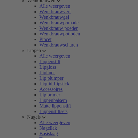
Wenkbrauwen
Alle weergeven
Wenkbrauwverf
Wenkbrauwgel
Wenkbrauwpomade
Wenkbrauw poeder
Wenkbrauwpotloden
Pincet
Wenkbrauwscharen
Lippen
Alle weergeven
Lippenstift
Lipgloss
Lipliner
Lip plumper
Liquid Lipstick
Accessoires
Lip primer
Lippenbalsem
Matte lippenstift
Lippenstiftsets
Nagels
Alle weergeven
Nagellak
Basislaag