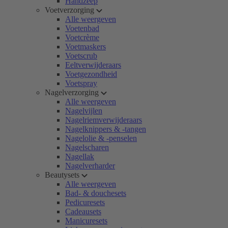
Handzeep
Voetverzorging
Alle weergeven
Voetenbad
Voetcrème
Voetmaskers
Voetscrub
Eeltverwijderaars
Voetgezondheid
Voetspray
Nagelverzorging
Alle weergeven
Nagelvijlen
Nagelriemverwijderaars
Nagelknippers & -tangen
Nagelolie & -penselen
Nagelscharen
Nagellak
Nagelverharder
Beautysets
Alle weergeven
Bad- & douchesets
Pedicuresets
Cadeausets
Manicuresets