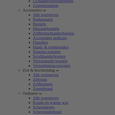
Lichaamsverzorgingssets
Zonnebrandsets
Accessoires
Alle weergeven
Badsponzen
Borstels
Massageborstels
Zelfbruinerhandschoenen
Accessoires pedicure
Flanellen
Hand- & voetsieraden
Nagelaccessoires
Scrubhandschoenen
Vervangende borstels
Verzorgingsaccessoires
Zon & bescherming
Alle weergeven
Aftersun
Zelfbruiners
Zonnebrand
Ontharen
Alle weergeven
Koude en warme was
Scheermesjes
Scheeronderhoud