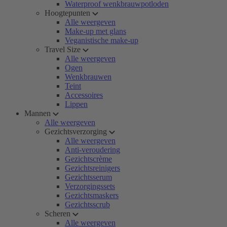
Waterproof wenkbrauwpotloden
Hoogtepunten
Alle weergeven
Make-up met glans
Veganistische make-up
Travel Size
Alle weergeven
Ogen
Wenkbrauwen
Teint
Accessoires
Lippen
Mannen
Alle weergeven
Gezichtsverzorging
Alle weergeven
Anti-veroudering
Gezichtscrème
Gezichtsreinigers
Gezichtsserum
Verzorgingssets
Gezichtsmaskers
Gezichtsscrub
Scheren
Alle weergeven