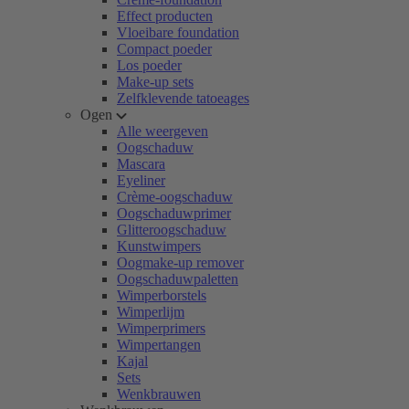
Effect producten
Vloeibare foundation
Compact poeder
Los poeder
Make-up sets
Zelfklevende tatoeages
Ogen
Alle weergeven
Oogschaduw
Mascara
Eyeliner
Crème-oogschaduw
Oogschaduwprimer
Glitteroogschaduw
Kunstwimpers
Oogmake-up remover
Oogschaduwpaletten
Wimperborstels
Wimperlijm
Wimperprimers
Wimpertangen
Kajal
Sets
Wenkbrauwen