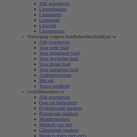
Alle weergeven
Lippenbalsem
Lipmaskers
Lippenolie
Lipscrub
Lippenserum
Verzorging volgens huidbehoeften/huidtype
Alle weergeven
Voor vette huid
Voor gemengde huid
Voor gevoelige huid
Voor droge huid
Voor onzuivere huid
Antirimpelcrème
Met spf
Tegen roodheid
Gezichtsmaskers
Alle weergeven
Oog- en lipmaskers
Hydraterende maskers
Reinigende maskers
Moddermaskers
Maskers van stof
Glimmende maskers
Maskers tegen mee-eters