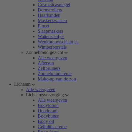
Cosmeticaspiegel
Dermarollers
Haarbanden
Maskerkwasten
Pincet
Slaapmaskers
Wattenstaafjes
Wenkbrauwschaartjes
Wimperborstels
Zonnebrand gezicht
Alle weergeven
Aftersun
Zelfbruiners
Zonnebrandcrème
Make-up van de zon
Lichaam
Alle weergeven
Lichaamsverzorging
Alle weergeven
Bodylotion
Deodorant
Bodybutter
Body oil
Cellulitis creme
Body foam