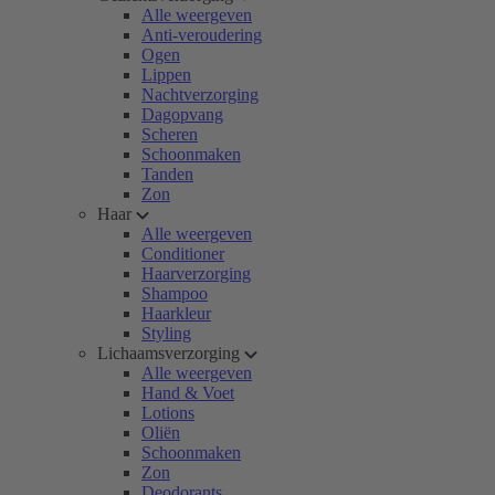
Alle weergeven
Anti-veroudering
Ogen
Lippen
Nachtverzorging
Dagopvang
Scheren
Schoonmaken
Tanden
Zon
Haar
Alle weergeven
Conditioner
Haarverzorging
Shampoo
Haarkleur
Styling
Lichaamsverzorging
Alle weergeven
Hand & Voet
Lotions
Oliën
Schoonmaken
Zon
Deodorants