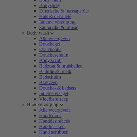
Bodyspray
Etherische & massageolie
Hals & decolleté
Intieme verzorging
Sauna olie & infusie
Body wash
Alle weergeven
Douchegel
Doucheolie
Doucheschuim
Body scrub
Badzout & bruisballen
Badolie & -melk
Badschuim
Blokzeep
Douche- & badsets
Intieme wasgel
Vloeibare zeep
Handverzorging
Alle weergeven
Handcrème
Handdesinfectie
Handmaskers
Hand scrubben