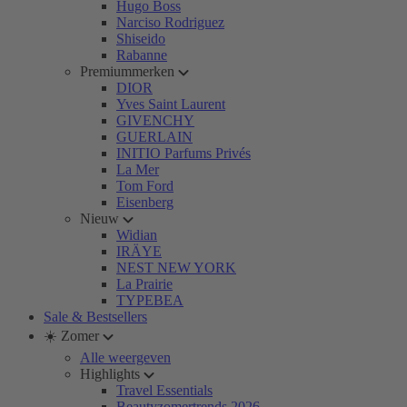
Hugo Boss
Narciso Rodriguez
Shiseido
Rabanne
Premiummerken
DIOR
Yves Saint Laurent
GIVENCHY
GUERLAIN
INITIO Parfums Privés
La Mer
Tom Ford
Eisenberg
Nieuw
Widian
IRÄYE
NEST NEW YORK
La Prairie
TYPEBEA
Sale & Bestsellers
☀️ Zomer
Alle weergeven
Highlights
Travel Essentials
Beautyzomertrends 2026