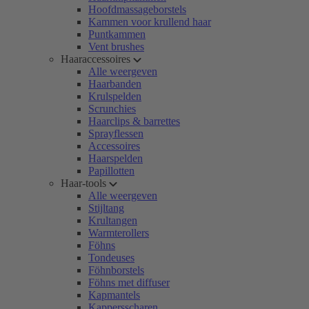
Hoofdmassageborstels
Kammen voor krullend haar
Puntkammen
Vent brushes
Haaraccessoires
Alle weergeven
Haarbanden
Krulspelden
Scrunchies
Haarclips & barrettes
Sprayflessen
Accessoires
Haarspelden
Papillotten
Haar-tools
Alle weergeven
Stijltang
Krultangen
Warmterollers
Föhns
Tondeuses
Föhnborstels
Föhns met diffuser
Kapmantels
Kappersscharen