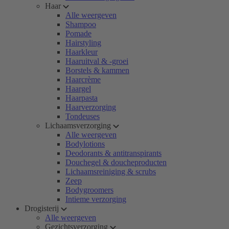
Haar
Alle weergeven
Shampoo
Pomade
Hairstyling
Haarkleur
Haaruitval & -groei
Borstels & kammen
Haarcrème
Haargel
Haarpasta
Haarverzorging
Tondeuses
Lichaamsverzorging
Alle weergeven
Bodylotions
Deodorants & antitranspirants
Douchegel & doucheproducten
Lichaamsreiniging & scrubs
Zeep
Bodygroomers
Intieme verzorging
Drogisterij
Alle weergeven
Gezichtsverzorging