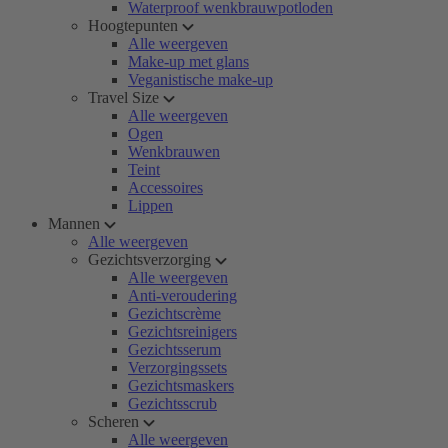
Waterproof wenkbrauwpotloden
Hoogtepunten
Alle weergeven
Make-up met glans
Veganistische make-up
Travel Size
Alle weergeven
Ogen
Wenkbrauwen
Teint
Accessoires
Lippen
Mannen
Alle weergeven
Gezichtsverzorging
Alle weergeven
Anti-veroudering
Gezichtscrème
Gezichtsreinigers
Gezichtsserum
Verzorgingssets
Gezichtsmaskers
Gezichtsscrub
Scheren
Alle weergeven