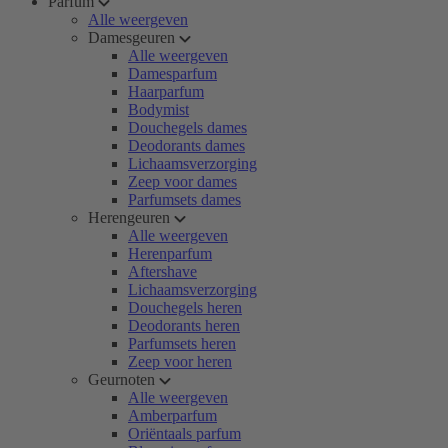
Parfum
Alle weergeven
Damesgeuren
Alle weergeven
Damesparfum
Haarparfum
Bodymist
Douchegels dames
Deodorants dames
Lichaamsverzorging
Zeep voor dames
Parfumsets dames
Herengeuren
Alle weergeven
Herenparfum
Aftershave
Lichaamsverzorging
Douchegels heren
Deodorants heren
Parfumsets heren
Zeep voor heren
Geurnoten
Alle weergeven
Amberparfum
Oriëntaals parfum