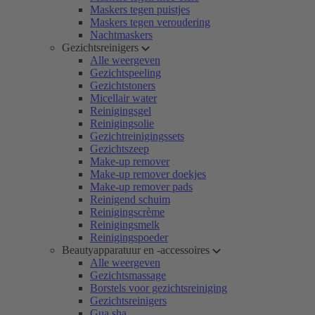
Maskers tegen puistjes
Maskers tegen veroudering
Nachtmaskers
Gezichtsreinigers
Alle weergeven
Gezichtspeeling
Gezichtstoners
Micellair water
Reinigingsgel
Reinigingsolie
Gezichtreinigingssets
Gezichtszeep
Make-up remover
Make-up remover doekjes
Make-up remover pads
Reinigend schuim
Reinigingscrème
Reinigingsmelk
Reinigingspoeder
Beautyapparatuur en -accessoires
Alle weergeven
Gezichtsmassage
Borstels voor gezichtsreiniging
Gezichtsreinigers
Gua sha