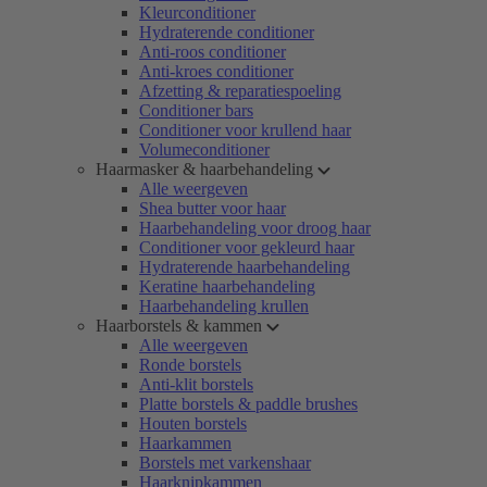
Kleurconditioner
Hydraterende conditioner
Anti-roos conditioner
Anti-kroes conditioner
Afzetting & reparatiespoeling
Conditioner bars
Conditioner voor krullend haar
Volumeconditioner
Haarmasker & haarbehandeling
Alle weergeven
Shea butter voor haar
Haarbehandeling voor droog haar
Conditioner voor gekleurd haar
Hydraterende haarbehandeling
Keratine haarbehandeling
Haarbehandeling krullen
Haarborstels & kammen
Alle weergeven
Ronde borstels
Anti-klit borstels
Platte borstels & paddle brushes
Houten borstels
Haarkammen
Borstels met varkenshaar
Haarknipkammen