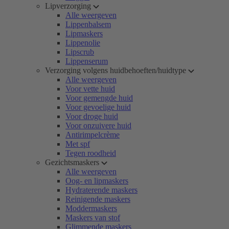
Lipverzorging
Alle weergeven
Lippenbalsem
Lipmaskers
Lippenolie
Lipscrub
Lippenserum
Verzorging volgens huidbehoeften/huidtype
Alle weergeven
Voor vette huid
Voor gemengde huid
Voor gevoelige huid
Voor droge huid
Voor onzuivere huid
Antirimpelcrème
Met spf
Tegen roodheid
Gezichtsmaskers
Alle weergeven
Oog- en lipmaskers
Hydraterende maskers
Reinigende maskers
Moddermaskers
Maskers van stof
Glimmende maskers