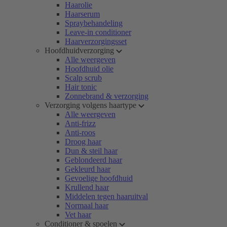
Haarolie
Haarserum
Spraybehandeling
Leave-in conditioner
Haarverzorgingsset
Hoofdhuidverzorging
Alle weergeven
Hoofdhuid olie
Scalp scrub
Hair tonic
Zonnebrand & verzorging
Verzorging volgens haartype
Alle weergeven
Anti-frizz
Anti-roos
Droog haar
Dun & steil haar
Geblondeerd haar
Gekleurd haar
Gevoelige hoofdhuid
Krullend haar
Middelen tegen haaruitval
Normaal haar
Vet haar
Conditioner & spoelen