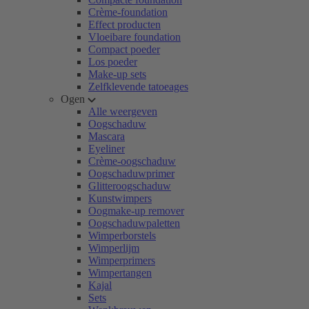
Crème-foundation
Effect producten
Vloeibare foundation
Compact poeder
Los poeder
Make-up sets
Zelfklevende tatoeages
Ogen
Alle weergeven
Oogschaduw
Mascara
Eyeliner
Crème-oogschaduw
Oogschaduwprimer
Glitteroogschaduw
Kunstwimpers
Oogmake-up remover
Oogschaduwpaletten
Wimperborstels
Wimperlijm
Wimperprimers
Wimpertangen
Kajal
Sets