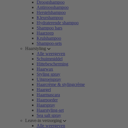
Droogshampoo
Antiroosshampoo
Herstelshampoo
Kleurshampoo
Hydraterende shampoo
Shampoo bars
Haarzeep
Krulshampoo
Shampoo-sets
Haarstyling
Alle weergeven
Schuimmiddel
Hittebescherming
Haarwax
Styling spray
Uitgroeispray
Haarcrème & stylingcrème
Haargel
Haarmascara
Haarpoeder
Haarspray
Haarstyling-set
Sea salt spray
Leave-in verzorging
Alle weergeven