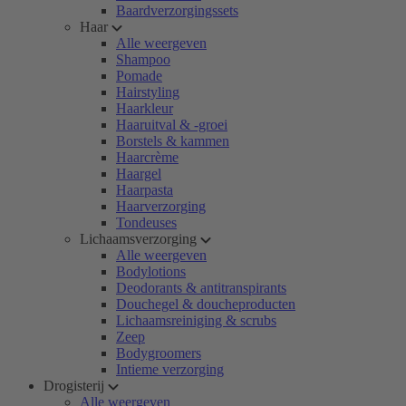
Baardverzorgingssets
Haar
Alle weergeven
Shampoo
Pomade
Hairstyling
Haarkleur
Haaruitval & -groei
Borstels & kammen
Haarcrème
Haargel
Haarpasta
Haarverzorging
Tondeuses
Lichaamsverzorging
Alle weergeven
Bodylotions
Deodorants & antitranspirants
Douchegel & doucheproducten
Lichaamsreiniging & scrubs
Zeep
Bodygroomers
Intieme verzorging
Drogisterij
Alle weergeven