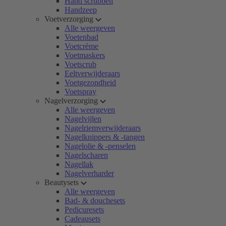
Hand scrubben
Handzeep
Voetverzorging
Alle weergeven
Voetenbad
Voetcrème
Voetmaskers
Voetscrub
Eeltverwijderaars
Voetgezondheid
Voetspray
Nagelverzorging
Alle weergeven
Nagelvijlen
Nagelriemverwijderaars
Nagelknippers & -tangen
Nagelolie & -penselen
Nagelscharen
Nagellak
Nagelverharder
Beautysets
Alle weergeven
Bad- & douchesets
Pedicuresets
Cadeausets