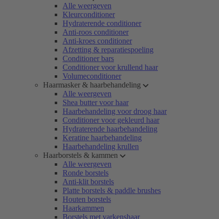
Alle weergeven
Kleurconditioner
Hydraterende conditioner
Anti-roos conditioner
Anti-kroes conditioner
Afzetting & reparatiespoeling
Conditioner bars
Conditioner voor krullend haar
Volumeconditioner
Haarmasker & haarbehandeling
Alle weergeven
Shea butter voor haar
Haarbehandeling voor droog haar
Conditioner voor gekleurd haar
Hydraterende haarbehandeling
Keratine haarbehandeling
Haarbehandeling krullen
Haarborstels & kammen
Alle weergeven
Ronde borstels
Anti-klit borstels
Platte borstels & paddle brushes
Houten borstels
Haarkammen
Borstels met varkenshaar