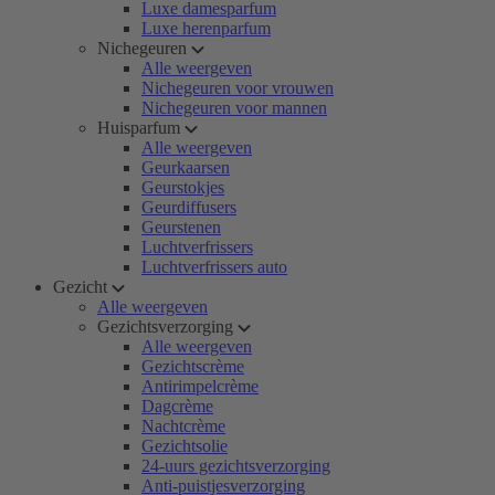
Luxe damesparfum
Luxe herenparfum
Nichegeuren
Alle weergeven
Nichegeuren voor vrouwen
Nichegeuren voor mannen
Huisparfum
Alle weergeven
Geurkaarsen
Geurstokjes
Geurdiffusers
Geurstenen
Luchtverfrissers
Luchtverfrissers auto
Gezicht
Alle weergeven
Gezichtsverzorging
Alle weergeven
Gezichtscrème
Antirimpelcrème
Dagcrème
Nachtcrème
Gezichtsolie
24-uurs gezichtsverzorging
Anti-puistjesverzorging