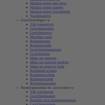
Maskers tegen mee-eters
Maskers tegen puistjes
Maskers tegen veroudering
Nachtmaskers
Gezichtsreinigers
Alle weergeven
Gezichtspeeling
Gezichtstoners
Micellair water
Reinigingsgel
Reinigingsolie
Gezichtreinigingssets
Gezichtszeep
Make-up remover
Make-up remover doekjes
Make-up remover pads
Reinigend schuim
Reinigingscrème
Reinigingsmelk
Reinigingspoeder
Beautyapparatuur en -accessoires
Alle weergeven
Gezichtsmassage
Borstels voor gezichtsreiniging
Gezichtsreinigers