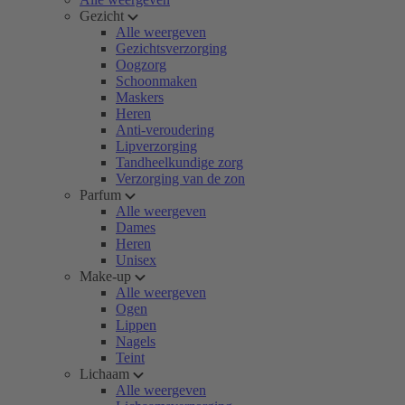
Gezicht
Alle weergeven
Gezichtsverzorging
Oogzorg
Schoonmaken
Maskers
Heren
Anti-veroudering
Lipverzorging
Tandheelkundige zorg
Verzorging van de zon
Parfum
Alle weergeven
Dames
Heren
Unisex
Make-up
Alle weergeven
Ogen
Lippen
Nagels
Teint
Lichaam
Alle weergeven