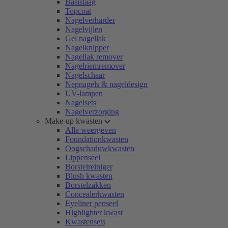
Basislaag
Topcoat
Nagelverharder
Nagelvijlen
Gel nagellak
Nagelknipper
Nagellak remover
Nagelriemremover
Nagelschaar
Nepnagels & nageldesign
UV-lampen
Nagelsets
Nagelverzorging
Make-up kwasten
Alle weergeven
Foundationkwasten
Oogschaduwkwasten
Lippenseel
Borstelreiniger
Blush kwasten
Borstelzakken
Concealerkwasten
Eyeliner penseel
Highlighter kwast
Kwastensets