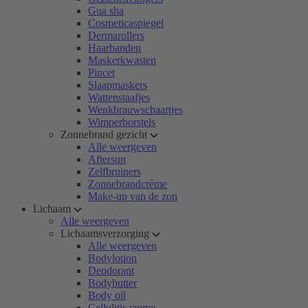
Gua sha
Cosmeticaspiegel
Dermarollers
Haarbanden
Maskerkwasten
Pincet
Slaapmaskers
Wattenstaafjes
Wenkbrauwschaartjes
Wimperborstels
Zonnebrand gezicht
Alle weergeven
Aftersun
Zelfbruiners
Zonnebrandcrème
Make-up van de zon
Lichaam
Alle weergeven
Lichaamsverzorging
Alle weergeven
Bodylotion
Deodorant
Bodybutter
Body oil
Cellulitis creme