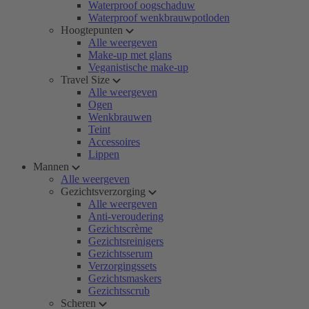
Waterproof oogschaduw
Waterproof wenkbrauwpotloden
Hoogtepunten
Alle weergeven
Make-up met glans
Veganistische make-up
Travel Size
Alle weergeven
Ogen
Wenkbrauwen
Teint
Accessoires
Lippen
Mannen
Alle weergeven
Gezichtsverzorging
Alle weergeven
Anti-veroudering
Gezichtscrème
Gezichtsreinigers
Gezichtsserum
Verzorgingssets
Gezichtsmaskers
Gezichtsscrub
Scheren