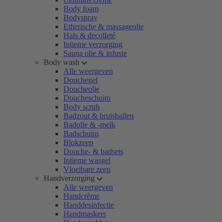
Body foam
Bodyspray
Etherische & massageolie
Hals & decolleté
Intieme verzorging
Sauna olie & infusie
Body wash
Alle weergeven
Douchegel
Doucheolie
Doucheschuim
Body scrub
Badzout & bruisballen
Badolie & -melk
Badschuim
Blokzeep
Douche- & badsets
Intieme wasgel
Vloeibare zeep
Handverzorging
Alle weergeven
Handcrème
Handdesinfectie
Handmaskers