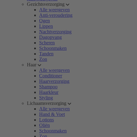
Gezichtsverzorging
Alle weergeven
Anti-veroudering
Ogen
Lippen
Nachtverzorging
Dagopvang
Scheren
Schoonmaken
Tanden
Zon
Haar
Alle weergeven
Conditioner
Haarverzorging
Shampoo
Haarkleur
Styling
Lichaamsverzorging
Alle weergeven
Hand & Voet
Lotions
Oliën
Schoonmaken
Zon