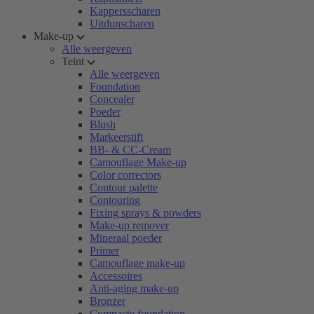
Kappersscharen
Uitdunscharen
Make-up
Alle weergeven
Teint
Alle weergeven
Foundation
Concealer
Poeder
Blush
Markeerstift
BB- & CC-Cream
Camouflage Make-up
Color correctors
Contour palette
Contouring
Fixing sprays & powders
Make-up remover
Mineraal poeder
Primer
Camouflage make-up
Accessoires
Anti-aging make-up
Bronzer
Compacte foundation