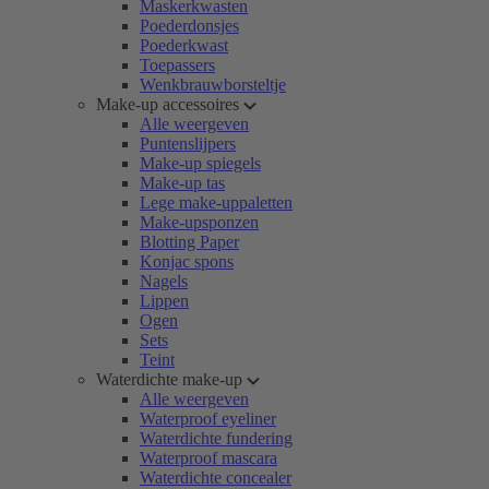
Maskerkwasten
Poederdonsjes
Poederkwast
Toepassers
Wenkbrauwborsteltje
Make-up accessoires
Alle weergeven
Puntenslijpers
Make-up spiegels
Make-up tas
Lege make-uppaletten
Make-upsponzen
Blotting Paper
Konjac spons
Nagels
Lippen
Ogen
Sets
Teint
Waterdichte make-up
Alle weergeven
Waterproof eyeliner
Waterdichte fundering
Waterproof mascara
Waterdichte concealer