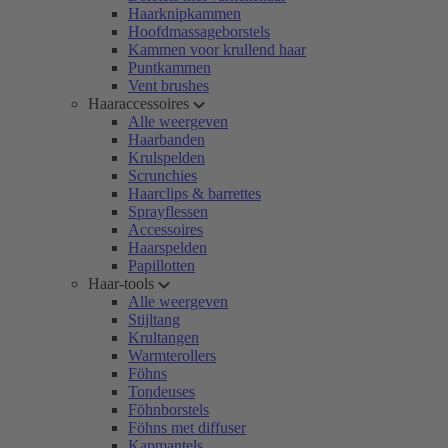
Haarknipkammen
Hoofdmassageborstels
Kammen voor krullend haar
Puntkammen
Vent brushes
Haaraccessoires
Alle weergeven
Haarbanden
Krulspelden
Scrunchies
Haarclips & barrettes
Sprayflessen
Accessoires
Haarspelden
Papillotten
Haar-tools
Alle weergeven
Stijltang
Krultangen
Warmterollers
Föhns
Tondeuses
Föhnborstels
Föhns met diffuser
Kapmantels