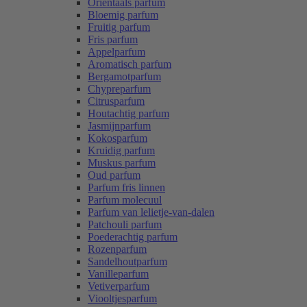
Oriëntaals parfum
Bloemig parfum
Fruitig parfum
Fris parfum
Appelparfum
Aromatisch parfum
Bergamotparfum
Chypreparfum
Citrusparfum
Houtachtig parfum
Jasmijnparfum
Kokosparfum
Kruidig parfum
Muskus parfum
Oud parfum
Parfum fris linnen
Parfum molecuul
Parfum van lelietje-van-dalen
Patchouli parfum
Poederachtig parfum
Rozenparfum
Sandelhoutparfum
Vanilleparfum
Vetiverparfum
Viooltjesparfum