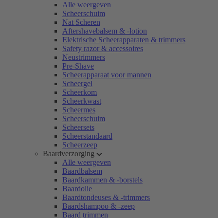
Alle weergeven
Scheerschuim
Nat Scheren
Aftershavebalsem & -lotion
Elektrische Scheerapparaten & trimmers
Safety razor & accessoires
Neustrimmers
Pre-Shave
Scheerapparaat voor mannen
Scheergel
Scheerkom
Scheerkwast
Scheermes
Scheerschuim
Scheersets
Scheerstandaard
Scheerzeep
Baardverzorging
Alle weergeven
Baardbalsem
Baardkammen & -borstels
Baardolie
Baardtondeuses & -trimmers
Baardshampoo & -zeep
Baard trimmen