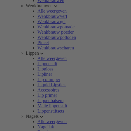
Wenkbrauwen
Wenkbrauwen
Alle weergeven
Wenkbrauwverf
Wenkbrauwgel
Wenkbrauwpomade
Wenkbrauw poeder
Wenkbrauwpotloden
Pincet
Wenkbrauwscharen
Lippen
Alle weergeven
Lippenstift
Lipgloss
Lipliner
Lip plumper
Liquid Lipstick
Accessoires
Lip primer
Lippenbalsem
Matte lippenstift
Lippenstiftsets
Nagels
Alle weergeven
Nagellak