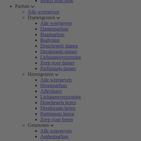
Beach Hair-look
Parfum
Alle weergeven
Damesgeuren
Alle weergeven
Damesparfum
Haarparfum
Bodymist
Douchegels dames
Deodorants dames
Lichaamsverzorging
Zeep voor dames
Parfumsets dames
Herengeuren
Alle weergeven
Herenparfum
Aftershave
Lichaamsverzorging
Douchegels heren
Deodorants heren
Parfumsets heren
Zeep voor heren
Geurnoten
Alle weergeven
Amberparfum