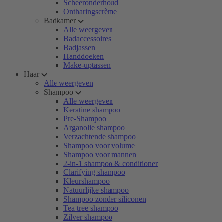
Scheeronderhoud
Ontharingscrème
Badkamer
Alle weergeven
Badaccessoires
Badjassen
Handdoeken
Make-uptassen
Haar
Alle weergeven
Shampoo
Alle weergeven
Keratine shampoo
Pre-Shampoo
Arganolie shampoo
Verzachtende shampoo
Shampoo voor volume
Shampoo voor mannen
2-in-1 shampoo & conditioner
Clarifying shampoo
Kleurshampoo
Natuurlijke shampoo
Shampoo zonder siliconen
Tea tree shampoo
Zilver shampoo