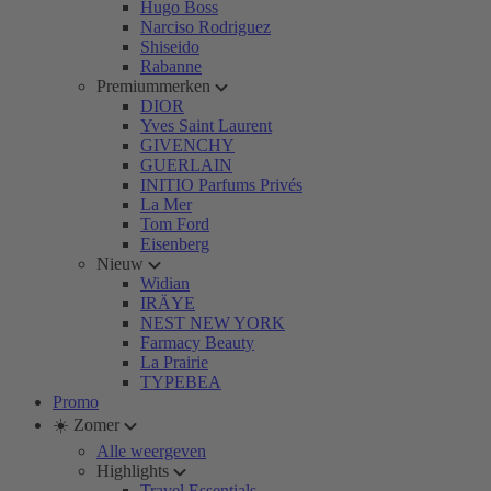
Hugo Boss
Narciso Rodriguez
Shiseido
Rabanne
Premiummerken
DIOR
Yves Saint Laurent
GIVENCHY
GUERLAIN
INITIO Parfums Privés
La Mer
Tom Ford
Eisenberg
Nieuw
Widian
IRÄYE
NEST NEW YORK
Farmacy Beauty
La Prairie
TYPEBEA
Promo
☀️ Zomer
Alle weergeven
Highlights
Travel Essentials