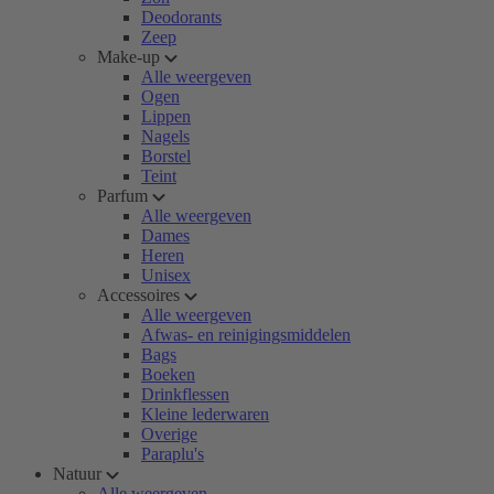
Deodorants
Zeep
Make-up
Alle weergeven
Ogen
Lippen
Nagels
Borstel
Teint
Parfum
Alle weergeven
Dames
Heren
Unisex
Accessoires
Alle weergeven
Afwas- en reinigingsmiddelen
Bags
Boeken
Drinkflessen
Kleine lederwaren
Overige
Paraplu's
Natuur
Alle weergeven