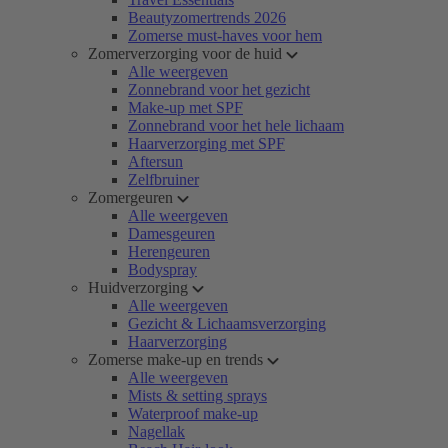
Beautyzomertrends 2026
Zomerse must-haves voor hem
Zomerverzorging voor de huid
Alle weergeven
Zonnebrand voor het gezicht
Make-up met SPF
Zonnebrand voor het hele lichaam
Haarverzorging met SPF
Aftersun
Zelfbruiner
Zomergeuren
Alle weergeven
Damesgeuren
Herengeuren
Bodyspray
Huidverzorging
Alle weergeven
Gezicht & Lichaamsverzorging
Haarverzorging
Zomerse make-up en trends
Alle weergeven
Mists & setting sprays
Waterproof make-up
Nagellak