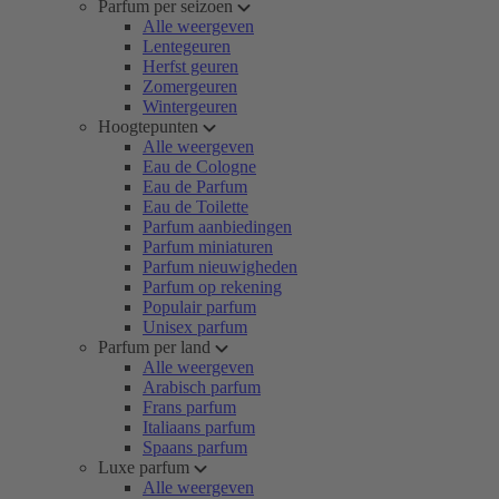
Parfum per seizoen
Alle weergeven
Lentegeuren
Herfst geuren
Zomergeuren
Wintergeuren
Hoogtepunten
Alle weergeven
Eau de Cologne
Eau de Parfum
Eau de Toilette
Parfum aanbiedingen
Parfum miniaturen
Parfum nieuwigheden
Parfum op rekening
Populair parfum
Unisex parfum
Parfum per land
Alle weergeven
Arabisch parfum
Frans parfum
Italiaans parfum
Spaans parfum
Luxe parfum
Alle weergeven