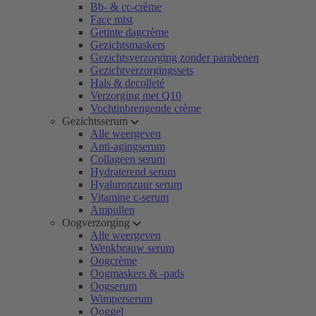
Bb- & cc-crème
Face mist
Getinte dagcrème
Gezichtsmaskers
Gezichtsverzorging zonder parabenen
Gezichtverzorgingssets
Hals & decolleté
Verzorging met Q10
Vochtinbrengende crème
Gezichtsserum
Alle weergeven
Anti-agingserum
Collageen serum
Hydraterend serum
Hyaluronzuur serum
Vitamine c-serum
Ampullen
Oogverzorging
Alle weergeven
Wenkbrauw serum
Oogcrème
Oogmaskers & -pads
Oogserum
Wimperserum
Ooggel