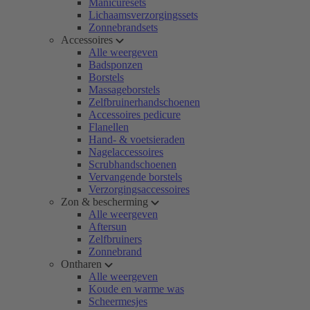
Manicuresets
Lichaamsverzorgingssets
Zonnebrandsets
Accessoires
Alle weergeven
Badsponzen
Borstels
Massageborstels
Zelfbruinerhandschoenen
Accessoires pedicure
Flanellen
Hand- & voetsieraden
Nagelaccessoires
Scrubhandschoenen
Vervangende borstels
Verzorgingsaccessoires
Zon & bescherming
Alle weergeven
Aftersun
Zelfbruiners
Zonnebrand
Ontharen
Alle weergeven
Koude en warme was
Scheermesjes