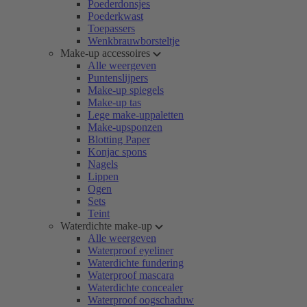
Poederdonsjes
Poederkwast
Toepassers
Wenkbrauwborsteltje
Make-up accessoires
Alle weergeven
Puntenslijpers
Make-up spiegels
Make-up tas
Lege make-uppaletten
Make-upsponzen
Blotting Paper
Konjac spons
Nagels
Lippen
Ogen
Sets
Teint
Waterdichte make-up
Alle weergeven
Waterproof eyeliner
Waterdichte fundering
Waterproof mascara
Waterdichte concealer
Waterproof oogschaduw