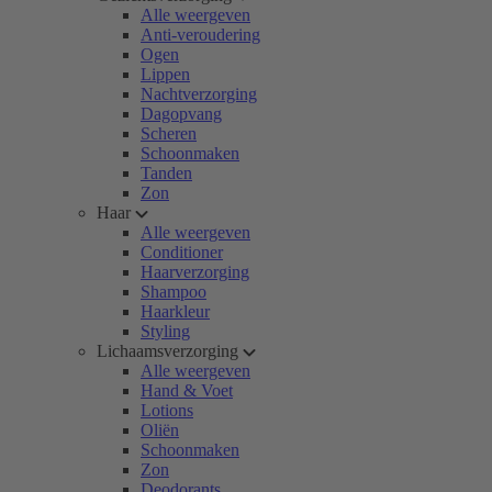
Alle weergeven
Anti-veroudering
Ogen
Lippen
Nachtverzorging
Dagopvang
Scheren
Schoonmaken
Tanden
Zon
Haar
Alle weergeven
Conditioner
Haarverzorging
Shampoo
Haarkleur
Styling
Lichaamsverzorging
Alle weergeven
Hand & Voet
Lotions
Oliën
Schoonmaken
Zon
Deodorants