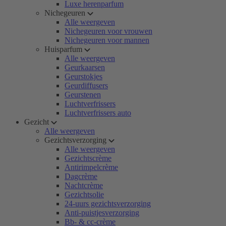
Luxe herenparfum
Nichegeuren
Alle weergeven
Nichegeuren voor vrouwen
Nichegeuren voor mannen
Huisparfum
Alle weergeven
Geurkaarsen
Geurstokjes
Geurdiffusers
Geurstenen
Luchtverfrissers
Luchtverfrissers auto
Gezicht
Alle weergeven
Gezichtsverzorging
Alle weergeven
Gezichtscrème
Antirimpelcrème
Dagcrème
Nachtcrème
Gezichtsolie
24-uurs gezichtsverzorging
Anti-puistjesverzorging
Bb- & cc-crème