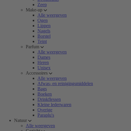
Zeep
Make-up
Alle weergeven
Ogen
Lippen
Nagels
Borstel
Teint
Parfum
Alle weergeven
Dames
Heren
Unisex
Accessoires
Alle weergeven
Afwas- en reinigingsmiddelen
Bags
Boeken
Drinkflessen
Kleine lederwaren
Overige
Paraplu's
Natuur
Alle weergeven
Gezicht