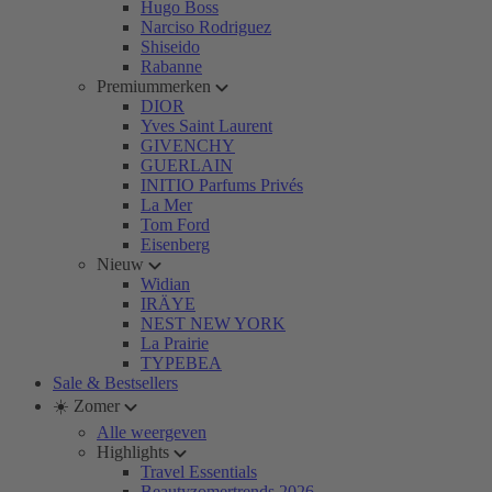
Hugo Boss
Narciso Rodriguez
Shiseido
Rabanne
Premiummerken
DIOR
Yves Saint Laurent
GIVENCHY
GUERLAIN
INITIO Parfums Privés
La Mer
Tom Ford
Eisenberg
Nieuw
Widian
IRÄYE
NEST NEW YORK
La Prairie
TYPEBEA
Sale & Bestsellers
☀️ Zomer
Alle weergeven
Highlights
Travel Essentials
Beautyzomertrends 2026