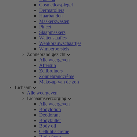
Cosmeticaspiegel
Dermarollers
Haarbanden
Maskerkwasten
Pincet
Slaapmaskers
Wattenstaafjes
Wenkbrauwschaartjes
Wimperborstels
Zonnebrand gezicht
Alle weergeven
Aftersun
Zelfbruiners
Zonnebrandcrème
Make-up van de zon
Lichaam
Alle weergeven
Lichaamsverzorging
Alle weergeven
Bodylotion
Deodorant
Bodybutter
Body oil
Cellulitis creme
Body foam