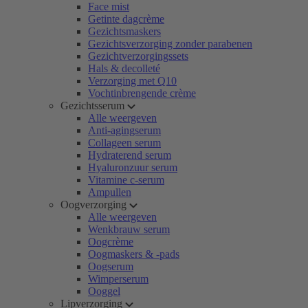
Face mist
Getinte dagcrème
Gezichtsmaskers
Gezichtsverzorging zonder parabenen
Gezichtverzorgingssets
Hals & decolleté
Verzorging met Q10
Vochtinbrengende crème
Gezichtsserum
Alle weergeven
Anti-agingserum
Collageen serum
Hydraterend serum
Hyaluronzuur serum
Vitamine c-serum
Ampullen
Oogverzorging
Alle weergeven
Wenkbrauw serum
Oogcrème
Oogmaskers & -pads
Oogserum
Wimperserum
Ooggel
Lipverzorging