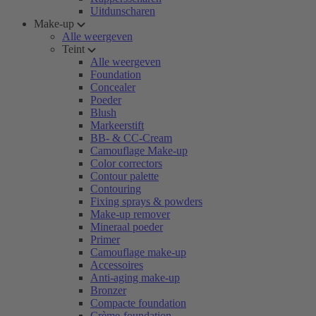
Uitdunscharen
Make-up
Alle weergeven
Teint
Alle weergeven
Foundation
Concealer
Poeder
Blush
Markeerstift
BB- & CC-Cream
Camouflage Make-up
Color correctors
Contour palette
Contouring
Fixing sprays & powders
Make-up remover
Mineraal poeder
Primer
Camouflage make-up
Accessoires
Anti-aging make-up
Bronzer
Compacte foundation
Crème-foundation