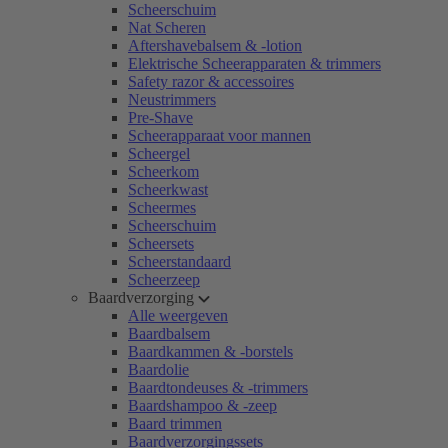
Scheerschuim
Nat Scheren
Aftershavebalsem & -lotion
Elektrische Scheerapparaten & trimmers
Safety razor & accessoires
Neustrimmers
Pre-Shave
Scheerapparaat voor mannen
Scheergel
Scheerkom
Scheerkwast
Scheermes
Scheerschuim
Scheersets
Scheerstandaard
Scheerzeep
Baardverzorging
Alle weergeven
Baardbalsem
Baardkammen & -borstels
Baardolie
Baardtondeuses & -trimmers
Baardshampoo & -zeep
Baard trimmen
Baardverzorgingssets