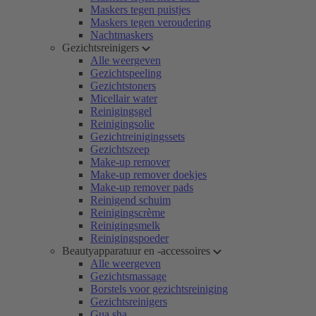
Maskers tegen puistjes
Maskers tegen veroudering
Nachtmaskers
Gezichtsreinigers
Alle weergeven
Gezichtspeeling
Gezichtstoners
Micellair water
Reinigingsgel
Reinigingsolie
Gezichtreinigingssets
Gezichtszeep
Make-up remover
Make-up remover doekjes
Make-up remover pads
Reinigend schuim
Reinigingscrème
Reinigingsmelk
Reinigingspoeder
Beautyapparatuur en -accessoires
Alle weergeven
Gezichtsmassage
Borstels voor gezichtsreiniging
Gezichtsreinigers
Gua sha