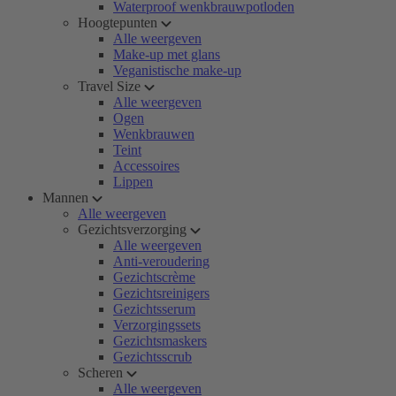
Waterproof wenkbrauwpotloden
Hoogtepunten
Alle weergeven
Make-up met glans
Veganistische make-up
Travel Size
Alle weergeven
Ogen
Wenkbrauwen
Teint
Accessoires
Lippen
Mannen
Alle weergeven
Gezichtsverzorging
Alle weergeven
Anti-veroudering
Gezichtscrème
Gezichtsreinigers
Gezichtsserum
Verzorgingssets
Gezichtsmaskers
Gezichtsscrub
Scheren
Alle weergeven