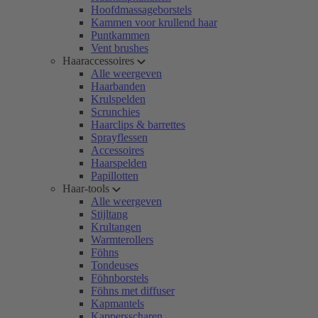
Hoofdmassageborstels
Kammen voor krullend haar
Puntkammen
Vent brushes
Haaraccessoires
Alle weergeven
Haarbanden
Krulspelden
Scrunchies
Haarclips & barrettes
Sprayflessen
Accessoires
Haarspelden
Papillotten
Haar-tools
Alle weergeven
Stijltang
Krultangen
Warmterollers
Föhns
Tondeuses
Föhnborstels
Föhns met diffuser
Kapmantels
Kappersscharen