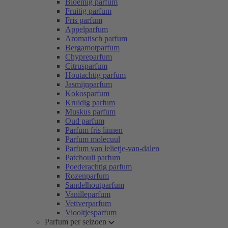
Bloemig parfum
Fruitig parfum
Fris parfum
Appelparfum
Aromatisch parfum
Bergamotparfum
Chypreparfum
Citrusparfum
Houtachtig parfum
Jasmijnparfum
Kokosparfum
Kruidig parfum
Muskus parfum
Oud parfum
Parfum fris linnen
Parfum molecuul
Parfum van lelietje-van-dalen
Patchouli parfum
Poederachtig parfum
Rozenparfum
Sandelhoutparfum
Vanilleparfum
Vetiverparfum
Viooltjesparfum
Parfum per seizoen