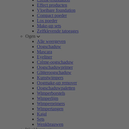
Effect producten
Vloeibare foundation
Compact poeder
Los poeder
Make-up sets
Zelfklevende tatoeages
Ogen
Alle weergeven
Oogschaduw
Mascara
Eyeliner
Crème-oogschaduw
Oogschaduwprimer
Glitteroogschaduw
Kunstwimpers
Oogmake-up remover
Oogschaduwpaletten
Wimperborstels
Wimperlijm
Wimperprimers
Wimpertangen
Kajal
Sets
Wenkbrauwen