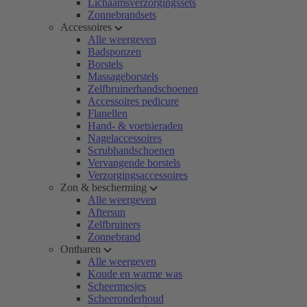
Lichaamsverzorgingssets
Zonnebrandsets
Accessoires
Alle weergeven
Badsponzen
Borstels
Massageborstels
Zelfbruinerhandschoenen
Accessoires pedicure
Flanellen
Hand- & voetsieraden
Nagelaccessoires
Scrubhandschoenen
Vervangende borstels
Verzorgingsaccessoires
Zon & bescherming
Alle weergeven
Aftersun
Zelfbruiners
Zonnebrand
Ontharen
Alle weergeven
Koude en warme was
Scheermesjes
Scheeronderhoud