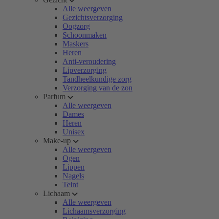
Alle weergeven
Gezichtsverzorging
Oogzorg
Schoonmaken
Maskers
Heren
Anti-veroudering
Lipverzorging
Tandheelkundige zorg
Verzorging van de zon
Parfum
Alle weergeven
Dames
Heren
Unisex
Make-up
Alle weergeven
Ogen
Lippen
Nagels
Teint
Lichaam
Alle weergeven
Lichaamsverzorging