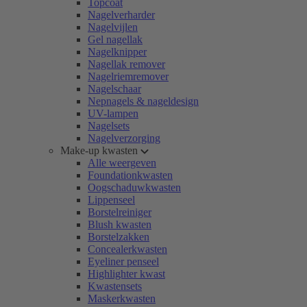
Topcoat
Nagelverharder
Nagelvijlen
Gel nagellak
Nagelknipper
Nagellak remover
Nagelriemremover
Nagelschaar
Nepnagels & nageldesign
UV-lampen
Nagelsets
Nagelverzorging
Make-up kwasten
Alle weergeven
Foundationkwasten
Oogschaduwkwasten
Lippenseel
Borstelreiniger
Blush kwasten
Borstelzakken
Concealerkwasten
Eyeliner penseel
Highlighter kwast
Kwastensets
Maskerkwasten