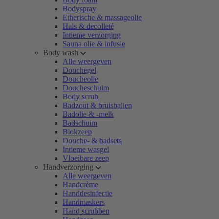
Bodyspray
Etherische & massageolie
Hals & decolleté
Intieme verzorging
Sauna olie & infusie
Body wash
Alle weergeven
Douchegel
Doucheolie
Doucheschuim
Body scrub
Badzout & bruisballen
Badolie & -melk
Badschuim
Blokzeep
Douche- & badsets
Intieme wasgel
Vloeibare zeep
Handverzorging
Alle weergeven
Handcrème
Handdesinfectie
Handmaskers
Hand scrubben