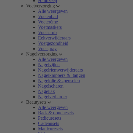
Handzeep
Voetverzorging
Alle weergeven
Voetenbad
Voetcrème
Voetmaskers
Voetscrub
Eeltverwijderaars
Voetgezondheid
Voetspray
Nagelverzorging
Alle weergeven
Nagelvijlen
Nagelriemverwijderaars
Nagelknippers & -tangen
Nagelolie & -penselen
Nagelscharen
Nagellak
Nagelverharder
Beautysets
Alle weergeven
Bad- & douchesets
Pedicuresets
Cadeausets
Manicuresets