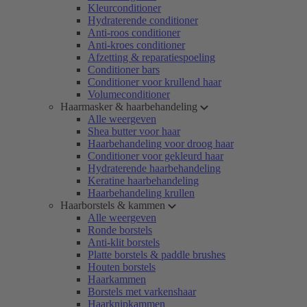
Kleurconditioner
Hydraterende conditioner
Anti-roos conditioner
Anti-kroes conditioner
Afzetting & reparatiespoeling
Conditioner bars
Conditioner voor krullend haar
Volumeconditioner
Haarmasker & haarbehandeling
Alle weergeven
Shea butter voor haar
Haarbehandeling voor droog haar
Conditioner voor gekleurd haar
Hydraterende haarbehandeling
Keratine haarbehandeling
Haarbehandeling krullen
Haarborstels & kammen
Alle weergeven
Ronde borstels
Anti-klit borstels
Platte borstels & paddle brushes
Houten borstels
Haarkammen
Borstels met varkenshaar
Haarknipkammen