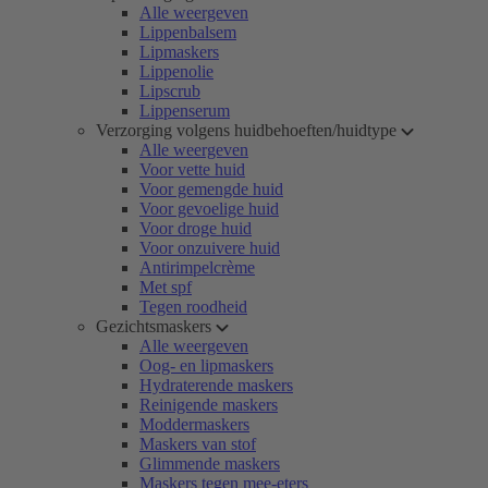
Alle weergeven
Lippenbalsem
Lipmaskers
Lippenolie
Lipscrub
Lippenserum
Verzorging volgens huidbehoeften/huidtype
Alle weergeven
Voor vette huid
Voor gemengde huid
Voor gevoelige huid
Voor droge huid
Voor onzuivere huid
Antirimpelcrème
Met spf
Tegen roodheid
Gezichtsmaskers
Alle weergeven
Oog- en lipmaskers
Hydraterende maskers
Reinigende maskers
Moddermaskers
Maskers van stof
Glimmende maskers
Maskers tegen mee-eters