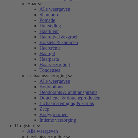
Haar
Alle weergeven
Shampoo
Pomade
Hairstyling
Haarkleur
Haaruitval & -groei
Borstels & kammen
Haarcrème
Haargel
Haarpasta
Haarverzorging
Tondeuses
Lichaamsverzorging
Alle weergeven
Bodylotions
Deodorants & antitranspirants
Douchegel & doucheproducten
Lichaamsreiniging & scrubs
Zeep
Bodygroomers
Intieme verzorging
Drogisterij
Alle weergeven
Gezichtsverzorging