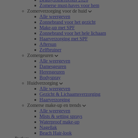
Zomerse must-haves voor hem
Zomerverzorging voor de huid
Alle weergeven
Zonnebrand voor het gezicht
Make-up met SPF
Zonnebrand voor het hele lichaam
Haarverzorging met SPF
Aftersun
Zelfbruiner
Zomergeuren
Alle weergeven
Damesgeuren
Herengeuren
Bodyspray
Huidverzorging
Alle weergeven
Gezicht & Lichaamsverzorging
Haarverzorging
Zomerse make-up en trends
Alle weergeven
Mists & setting sprays
Waterproof make-up
Nagellak
Beach Hair-look