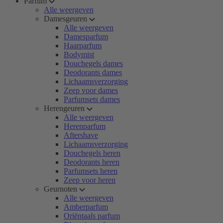
Parfum
Alle weergeven
Damesgeuren
Alle weergeven
Damesparfum
Haarparfum
Bodymist
Douchegels dames
Deodorants dames
Lichaamsverzorging
Zeep voor dames
Parfumsets dames
Herengeuren
Alle weergeven
Herenparfum
Aftershave
Lichaamsverzorging
Douchegels heren
Deodorants heren
Parfumsets heren
Zeep voor heren
Geurnoten
Alle weergeven
Amberparfum
Oriëntaals parfum