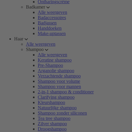
Ontharingscrème
Badkamer
Alle weergeven
Badaccessoires
Badjassen
Handdoeken
Make-uptassen
Haar
Alle weergeven
Shampoo
Alle weergeven
Keratine shampoo
Pre-Shampoo
Arganolie shampoo
Verzachtende shampoo
Shampoo voor volume
Shampoo voor mannen
2-in-1 shampoo & conditioner
Clarifying shampoo
Kleurshampoo
Natuurlijke shampoo
Shampoo zonder siliconen
Tea tree shampoo
Zilver shampoo
Droogshampoo