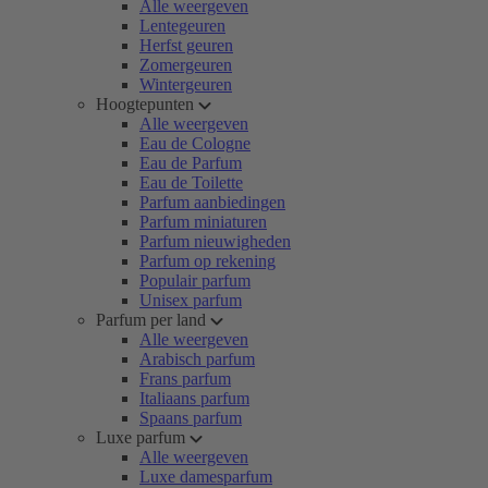
Alle weergeven
Lentegeuren
Herfst geuren
Zomergeuren
Wintergeuren
Hoogtepunten
Alle weergeven
Eau de Cologne
Eau de Parfum
Eau de Toilette
Parfum aanbiedingen
Parfum miniaturen
Parfum nieuwigheden
Parfum op rekening
Populair parfum
Unisex parfum
Parfum per land
Alle weergeven
Arabisch parfum
Frans parfum
Italiaans parfum
Spaans parfum
Luxe parfum
Alle weergeven
Luxe damesparfum