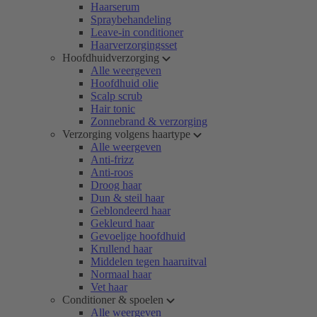
Haarserum
Spraybehandeling
Leave-in conditioner
Haarverzorgingsset
Hoofdhuidverzorging
Alle weergeven
Hoofdhuid olie
Scalp scrub
Hair tonic
Zonnebrand & verzorging
Verzorging volgens haartype
Alle weergeven
Anti-frizz
Anti-roos
Droog haar
Dun & steil haar
Geblondeerd haar
Gekleurd haar
Gevoelige hoofdhuid
Krullend haar
Middelen tegen haaruitval
Normaal haar
Vet haar
Conditioner & spoelen
Alle weergeven