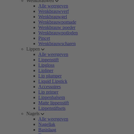
Wenkbrauwen
Alle weergeven
Wenkbrauwverf
Wenkbrauwgel
Wenkbrauwpomade
Wenkbrauw poeder
Wenkbrauwpotloden
Pincet
Wenkbrauwscharen
Lippen
Alle weergeven
Lippenstift
Lipgloss
Lipliner
Lip plumper
Liquid Lipstick
Accessoires
Lip primer
Lippenbalsem
Matte lippenstift
Lippenstiftsets
Nagels
Alle weergeven
Nagellak
Basislaag