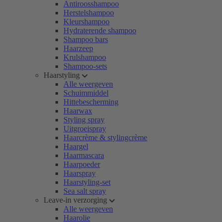
Antiroosshampoo
Herstelshampoo
Kleurshampoo
Hydraterende shampoo
Shampoo bars
Haarzeep
Krulshampoo
Shampoo-sets
Haarstyling
Alle weergeven
Schuimmiddel
Hittebescherming
Haarwax
Styling spray
Uitgroeispray
Haarcrème & stylingcrème
Haargel
Haarmascara
Haarpoeder
Haarspray
Haarstyling-set
Sea salt spray
Leave-in verzorging
Alle weergeven
Haarolie