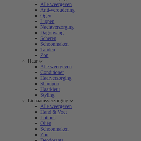
Alle weergeven
Anti-veroudering
Ogen
Lippen
Nachtverzorging
Dagopvang
Scheren
Schoonmaken
Tanden
Zon
Haar
Alle weergeven
Conditioner
Haarverzorging
Shampoo
Haarkleur
Styling
Lichaamsverzorging
Alle weergeven
Hand & Voet
Lotions
Oliën
Schoonmaken
Zon
Deodorants