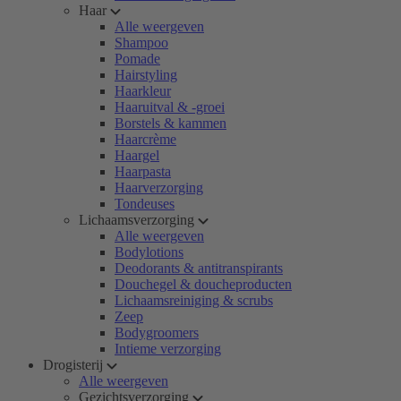
Haar
Alle weergeven
Shampoo
Pomade
Hairstyling
Haarkleur
Haaruitval & -groei
Borstels & kammen
Haarcrème
Haargel
Haarpasta
Haarverzorging
Tondeuses
Lichaamsverzorging
Alle weergeven
Bodylotions
Deodorants & antitranspirants
Douchegel & doucheproducten
Lichaamsreiniging & scrubs
Zeep
Bodygroomers
Intieme verzorging
Drogisterij
Alle weergeven
Gezichtsverzorging