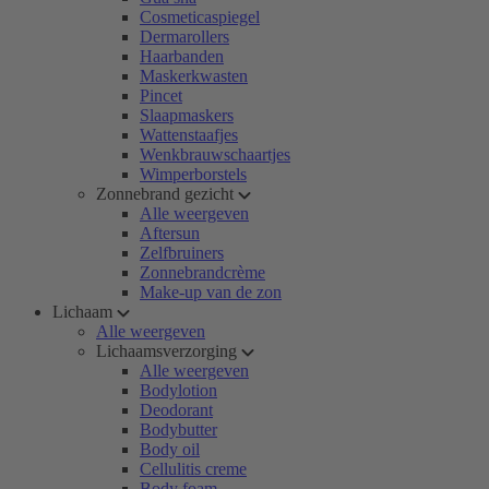
Cosmeticaspiegel
Dermarollers
Haarbanden
Maskerkwasten
Pincet
Slaapmaskers
Wattenstaafjes
Wenkbrauwschaartjes
Wimperborstels
Zonnebrand gezicht
Alle weergeven
Aftersun
Zelfbruiners
Zonnebrandcrème
Make-up van de zon
Lichaam
Alle weergeven
Lichaamsverzorging
Alle weergeven
Bodylotion
Deodorant
Bodybutter
Body oil
Cellulitis creme
Body foam