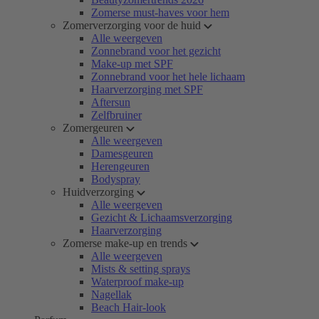
Zomerse must-haves voor hem
Zomerverzorging voor de huid
Alle weergeven
Zonnebrand voor het gezicht
Make-up met SPF
Zonnebrand voor het hele lichaam
Haarverzorging met SPF
Aftersun
Zelfbruiner
Zomergeuren
Alle weergeven
Damesgeuren
Herengeuren
Bodyspray
Huidverzorging
Alle weergeven
Gezicht & Lichaamsverzorging
Haarverzorging
Zomerse make-up en trends
Alle weergeven
Mists & setting sprays
Waterproof make-up
Nagellak
Beach Hair-look