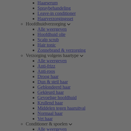
Haarserum
Spraybehandeling
Leave-in conditioner
Haarverzorgingsset
Hoofdhuidverzorging
Alle weergeven
Hoofdhuid olie
Scalp scrub
Hair tonic
Zonnebrand & verzorging
Verzorging volgens haartype
Alle weergeven
Anti-frizz
Anti-roos
Droog haar
Dun & steil haar
Geblondeerd haar
Gekleurd haar
Gevoelige hoofdhuid
Krullend haar
Middelen tegen haaruitval
Normaal haar
Vet haar
Conditioner & spoelen
Alle weergeven