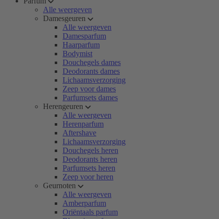
Parfum
Alle weergeven
Damesgeuren
Alle weergeven
Damesparfum
Haarparfum
Bodymist
Douchegels dames
Deodorants dames
Lichaamsverzorging
Zeep voor dames
Parfumsets dames
Herengeuren
Alle weergeven
Herenparfum
Aftershave
Lichaamsverzorging
Douchegels heren
Deodorants heren
Parfumsets heren
Zeep voor heren
Geurnoten
Alle weergeven
Amberparfum
Oriëntaals parfum