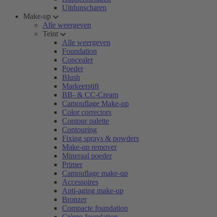
Uitdunscharen
Make-up
Alle weergeven
Teint
Alle weergeven
Foundation
Concealer
Poeder
Blush
Markeerstift
BB- & CC-Cream
Camouflage Make-up
Color correctors
Contour palette
Contouring
Fixing sprays & powders
Make-up remover
Mineraal poeder
Primer
Camouflage make-up
Accessoires
Anti-aging make-up
Bronzer
Compacte foundation
Crème-foundation