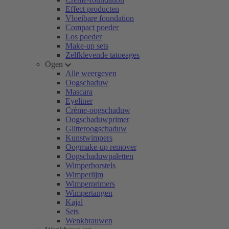
Effect producten
Vloeibare foundation
Compact poeder
Los poeder
Make-up sets
Zelfklevende tatoeages
Ogen
Alle weergeven
Oogschaduw
Mascara
Eyeliner
Crème-oogschaduw
Oogschaduwprimer
Glitteroogschaduw
Kunstwimpers
Oogmake-up remover
Oogschaduwpaletten
Wimperborstels
Wimperlijm
Wimperprimers
Wimpertangen
Kajal
Sets
Wenkbrauwen