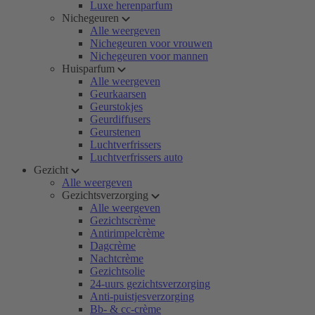
Luxe herenparfum
Nichegeuren
Alle weergeven
Nichegeuren voor vrouwen
Nichegeuren voor mannen
Huisparfum
Alle weergeven
Geurkaarsen
Geurstokjes
Geurdiffusers
Geurstenen
Luchtverfrissers
Luchtverfrissers auto
Gezicht
Alle weergeven
Gezichtsverzorging
Alle weergeven
Gezichtscrème
Antirimpelcrème
Dagcrème
Nachtcrème
Gezichtsolie
24-uurs gezichtsverzorging
Anti-puistjesverzorging
Bb- & cc-crème