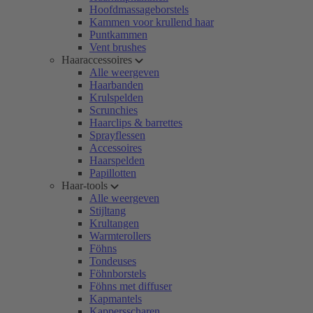
Hoofdmassageborstels
Kammen voor krullend haar
Puntkammen
Vent brushes
Haaraccessoires
Alle weergeven
Haarbanden
Krulspelden
Scrunchies
Haarclips & barrettes
Sprayflessen
Accessoires
Haarspelden
Papillotten
Haar-tools
Alle weergeven
Stijltang
Krultangen
Warmterollers
Föhns
Tondeuses
Föhnborstels
Föhns met diffuser
Kapmantels
Kappersscharen