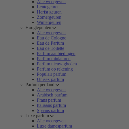
Alle weergeven
Lentegeuren
Herfst geuren
Zomergeuren
Wintergeuren
Hoogtepunten
Alle weergeven
Eau de Cologne
Eau de Parfum
Eau de Toilette
Parfum aanbiedingen
Parfum miniaturen
Parfum nieuwigheden
Parfum op rekening
Populair parfum
Unisex parfum
Parfum per land
Alle weergeven
Arabisch parfum
Frans parfum
Italiaans parfum
Spaans parfum
Luxe parfum
Alle weergeven
Luxe damesparfum