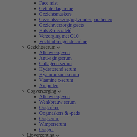
Face mist
Getinte dagcrème
Gezichtsmaskers
Gezichtsverzorging zonder parabenen
Gezichtverzorgingssets
Hals & decolleté
Verzorging met Q10
Vochtinbrengende crème
Gezichtsserum
Alle weergeven
Anti-agingserum
Collageen serum
Hydraterend serum
Hyaluronzuur serum
Vitamine c-serum
Ampullen
Oogverzorging
Alle weergeven
Wenkbrauw serum
Oogcrème
Oogmaskers & -pads
Oogserum
Wimperserum
Ooggel
Lipverzorging