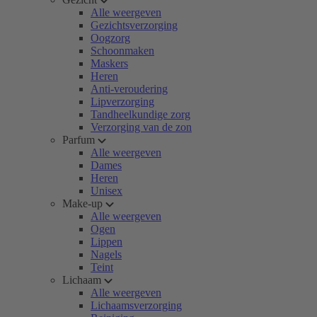
Alle weergeven
Gezichtsverzorging
Oogzorg
Schoonmaken
Maskers
Heren
Anti-veroudering
Lipverzorging
Tandheelkundige zorg
Verzorging van de zon
Parfum
Alle weergeven
Dames
Heren
Unisex
Make-up
Alle weergeven
Ogen
Lippen
Nagels
Teint
Lichaam
Alle weergeven
Lichaamsverzorging