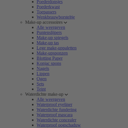
Poederdonsjes
Poederkwast
Toepassers
Wenkbrauwborsteltje
Make-up accessoires
Alle weergeven
Puntenslijpers
Make-up spiegels
Make-up tas
Lege make-uppaletten
Make-upsponzen
Blotting Paper
Konjac spons
Nagels
Lippen
Ogen
Sets
Teint
Waterdichte make-up
Alle weergeven
Waterproof eyeliner
Waterdichte fundering
Waterproof mascara
Waterdichte concealer
Waterproof oogschaduw