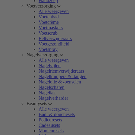
Handzeep
Voetverzorging
Alle weergeven
Voetenbad
Voetcrème
Voetmaskers
Voetscrub
Eeltverwijderaars
Voetgezondheid
Voetspray
Nagelverzorging
Alle weergeven
Nagelvijlen
Nagelriemverwijderaars
Nagelknippers & -tangen
Nagelolie & -penselen
Nagelscharen
Nagellak
Nagelverharder
Beautysets
Alle weergeven
Bad- & douchesets
Pedicuresets
Cadeausets
Manicuresets