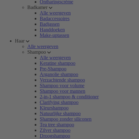
Ontharingscrème
Badkamer
Alle weergeven
Badaccessoires
Badjassen
Handdoeken
Make-uptassen
Haar
Alle weergeven
Shampoo
Alle weergeven
Keratine shampoo
Pre-Shampoo
Arganolie shampoo
Verzachtende shampoo
Shampoo voor volume
Shampoo voor mannen
2-in-1 shampoo & conditioner
Clarifying shampoo
Kleurshampoo
Natuurlijke shampoo
Shampoo zonder siliconen
Tea tree shampoo
Zilver shampoo
Droogshampoo