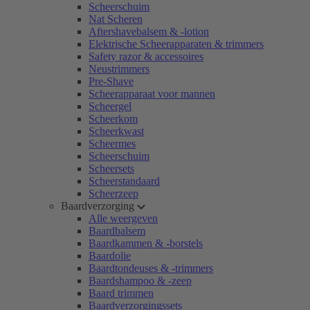
Scheerschuim
Nat Scheren
Aftershavebalsem & -lotion
Elektrische Scheerapparaten & trimmers
Safety razor & accessoires
Neustrimmers
Pre-Shave
Scheerapparaat voor mannen
Scheergel
Scheerkom
Scheerkwast
Scheermes
Scheerschuim
Scheersets
Scheerstandaard
Scheerzeep
Baardverzorging
Alle weergeven
Baardbalsem
Baardkammen & -borstels
Baardolie
Baardtondeuses & -trimmers
Baardshampoo & -zeep
Baard trimmen
Baardverzorgingssets