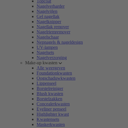
Topcoat
Nagelverharder
Nagelvijlen
Gel nagellak
Nagelknipper
Nagellak remover
Nagelriemremover
Nagelschaar
Nepnagels & nageldesign
UV-lampen
Nagelsets
Nagelverzorging
Make-up kwasten
Alle weergeven
Foundationkwasten
Oogschaduwkwasten
Lippenseel
Borstelreiniger
Blush kwasten
Borstelzakken
Concealerkwasten
Eyeliner penseel
Highlighter kwast
Kwastensets
Maskerkwasten