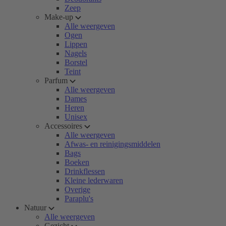
Zeep
Make-up
Alle weergeven
Ogen
Lippen
Nagels
Borstel
Teint
Parfum
Alle weergeven
Dames
Heren
Unisex
Accessoires
Alle weergeven
Afwas- en reinigingsmiddelen
Bags
Boeken
Drinkflessen
Kleine lederwaren
Overige
Paraplu's
Natuur
Alle weergeven
Gezicht