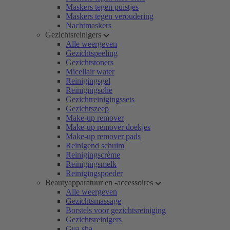
Maskers tegen puistjes
Maskers tegen veroudering
Nachtmaskers
Gezichtsreinigers
Alle weergeven
Gezichtspeeling
Gezichtstoners
Micellair water
Reinigingsgel
Reinigingsolie
Gezichtreinigingssets
Gezichtszeep
Make-up remover
Make-up remover doekjes
Make-up remover pads
Reinigend schuim
Reinigingscrème
Reinigingsmelk
Reinigingspoeder
Beautyapparatuur en -accessoires
Alle weergeven
Gezichtsmassage
Borstels voor gezichtsreiniging
Gezichtsreinigers
Gua sha