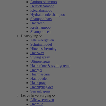
Antiroosshampoo
Herstelshampoo
Kleurshampoo
Hydraterende shampoo
Shampoo bars
Haarzeep
Krulshampoo
Shampoo-sets
Haarstyling
Alle weergeven
Schuimmiddel
Hittebescherming
Haarwax
Styling spray
Uitgroeispray
Haarcrème & stylingcrème
Haargel
Haarmascara
Haarpoeder
Haarspray
Haarstyling-set
Sea salt spray
Leave-in verzorging
Alle weergeven
Haarolie