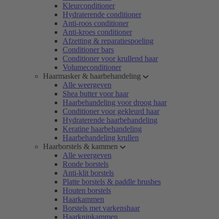
Kleurconditioner
Hydraterende conditioner
Anti-roos conditioner
Anti-kroes conditioner
Afzetting & reparatiespoeling
Conditioner bars
Conditioner voor krullend haar
Volumeconditioner
Haarmasker & haarbehandeling
Alle weergeven
Shea butter voor haar
Haarbehandeling voor droog haar
Conditioner voor gekleurd haar
Hydraterende haarbehandeling
Keratine haarbehandeling
Haarbehandeling krullen
Haarborstels & kammen
Alle weergeven
Ronde borstels
Anti-klit borstels
Platte borstels & paddle brushes
Houten borstels
Haarkammen
Borstels met varkenshaar
Haarknipkammen