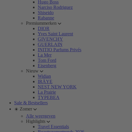
Hugo Boss
Narciso Rodriguez
Shiseido
Rabanne
Premiummerken
DIOR
Yves Saint Laurent
GIVENCHY
GUERLAIN
INITIO Parfums Privés
La Mer
Tom Ford
Eisenberg
Nieuw
Widian
IRÄYE
NEST NEW YORK
La Prairie
TYPEBEA
Sale & Bestsellers
☀️ Zomer
Alle weergeven
Highlights
Travel Essentials
Beautyzomertrends 2026