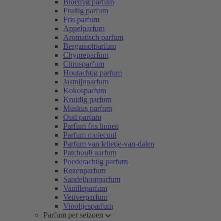
Bloemig parfum
Fruitig parfum
Fris parfum
Appelparfum
Aromatisch parfum
Bergamotparfum
Chypreparfum
Citrusparfum
Houtachtig parfum
Jasmijnparfum
Kokosparfum
Kruidig parfum
Muskus parfum
Oud parfum
Parfum fris linnen
Parfum molecuul
Parfum van lelietje-van-dalen
Patchouli parfum
Poederachtig parfum
Rozenparfum
Sandelhoutparfum
Vanilleparfum
Vetiverparfum
Viooltjesparfum
Parfum per seizoen