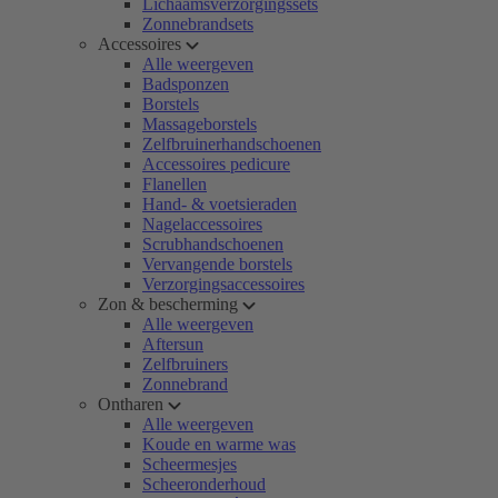
Lichaamsverzorgingssets
Zonnebrandsets
Accessoires
Alle weergeven
Badsponzen
Borstels
Massageborstels
Zelfbruinerhandschoenen
Accessoires pedicure
Flanellen
Hand- & voetsieraden
Nagelaccessoires
Scrubhandschoenen
Vervangende borstels
Verzorgingsaccessoires
Zon & bescherming
Alle weergeven
Aftersun
Zelfbruiners
Zonnebrand
Ontharen
Alle weergeven
Koude en warme was
Scheermesjes
Scheeronderhoud