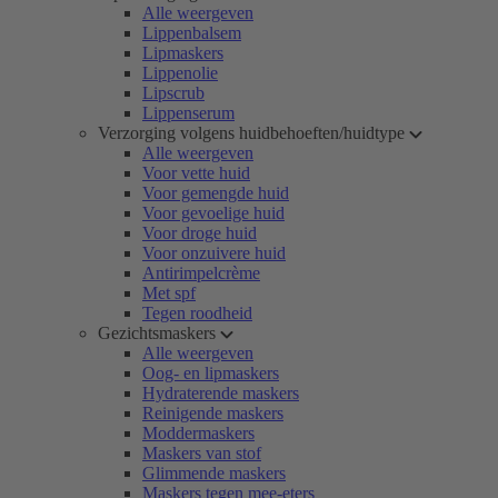
Alle weergeven
Lippenbalsem
Lipmaskers
Lippenolie
Lipscrub
Lippenserum
Verzorging volgens huidbehoeften/huidtype
Alle weergeven
Voor vette huid
Voor gemengde huid
Voor gevoelige huid
Voor droge huid
Voor onzuivere huid
Antirimpelcrème
Met spf
Tegen roodheid
Gezichtsmaskers
Alle weergeven
Oog- en lipmaskers
Hydraterende maskers
Reinigende maskers
Moddermaskers
Maskers van stof
Glimmende maskers
Maskers tegen mee-eters