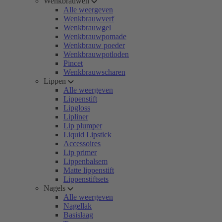
Wenkbrauwen
Alle weergeven
Wenkbrauwverf
Wenkbrauwgel
Wenkbrauwpomade
Wenkbrauw poeder
Wenkbrauwpotloden
Pincet
Wenkbrauwscharen
Lippen
Alle weergeven
Lippenstift
Lipgloss
Lipliner
Lip plumper
Liquid Lipstick
Accessoires
Lip primer
Lippenbalsem
Matte lippenstift
Lippenstiftsets
Nagels
Alle weergeven
Nagellak
Basislaag