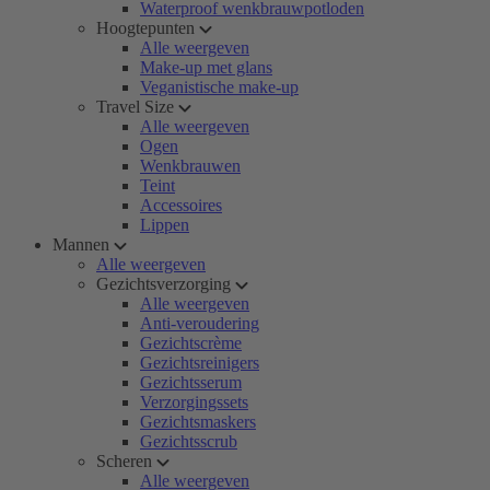
Waterproof wenkbrauwpotloden
Hoogtepunten
Alle weergeven
Make-up met glans
Veganistische make-up
Travel Size
Alle weergeven
Ogen
Wenkbrauwen
Teint
Accessoires
Lippen
Mannen
Alle weergeven
Gezichtsverzorging
Alle weergeven
Anti-veroudering
Gezichtscrème
Gezichtsreinigers
Gezichtsserum
Verzorgingssets
Gezichtsmaskers
Gezichtsscrub
Scheren
Alle weergeven