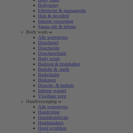
Bodyspray
Etherische & massageolie
Hals & decolleté
Intieme verzorging
Sauna olie & infusie
Body wash
Alle weergeven
Douchegel
Doucheolie
Doucheschuim
Body scrub
Badzout & bruisballen
Badolie & -melk
Badschuim
Blokzeep
Douche- & badsets
Intieme wasgel
Vloeibare zeep
Handverzorging
Alle weergeven
Handcrème
Handdesinfectie
Handmaskers
Hand scrubben