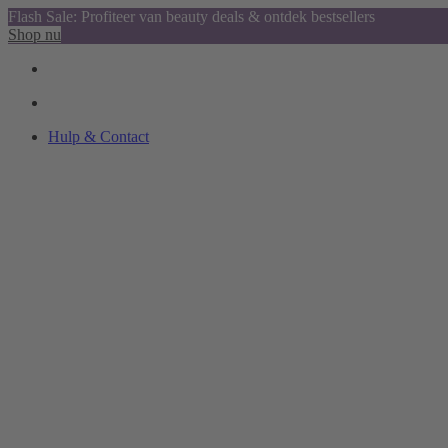
Flash Sale: Profiteer van beauty deals & ontdek bestsellers
Shop nu
Hulp & Contact