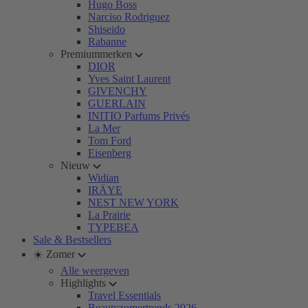
Hugo Boss
Narciso Rodriguez
Shiseido
Rabanne
Premiummerken
DIOR
Yves Saint Laurent
GIVENCHY
GUERLAIN
INITIO Parfums Privés
La Mer
Tom Ford
Eisenberg
Nieuw
Widian
IRÄYE
NEST NEW YORK
La Prairie
TYPEBEA
Sale & Bestsellers
☀️ Zomer
Alle weergeven
Highlights
Travel Essentials
Beautyzomertrends 2026