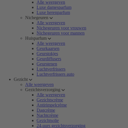
Alle weergeven
Luxe damesparfum
Luxe herenparfum
Nichegeuren
Alle weergeven
Nichegeuren voor vrouwen
Nichegeuren voor mannen
Huisparfum
Alle weergeven
Geurkaarsen
Geurstokjes
Geurdiffusers
Geurstenen
Luchtverfrissers
Luchtverfrissers auto
Gezicht
Alle weergeven
Gezichtsverzorging
Alle weergeven
Gezichtscrème
Antirimpelcrème
Dagcrème
Nachtcrème
Gezichtsolie
24-uurs gezichtsverzorging