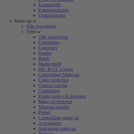
Kapmantels
Kappersscharen
Uitdunscharen
Make-up
Alle weergeven
Teint
Alle weergeven
Foundation
Concealer
Poeder
Blush
Markeerstift
BB- & CC-Cream
Camouflage Make-up
Color correctors
Contour palette
Contouring
Fixing sprays & powders
Make-up remover
Mineraal poeder
Primer
Camouflage make-up
Accessoires
Anti-aging make-up
Bronzer