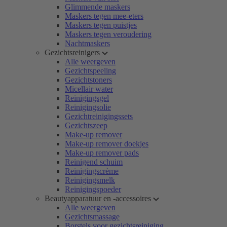
Glimmende maskers
Maskers tegen mee-eters
Maskers tegen puistjes
Maskers tegen veroudering
Nachtmaskers
Gezichtsreinigers
Alle weergeven
Gezichtspeeling
Gezichtstoners
Micellair water
Reinigingsgel
Reinigingsolie
Gezichtreinigingssets
Gezichtszeep
Make-up remover
Make-up remover doekjes
Make-up remover pads
Reinigend schuim
Reinigingscrème
Reinigingsmelk
Reinigingspoeder
Beautyapparatuur en -accessoires
Alle weergeven
Gezichtsmassage
Borstels voor gezichtsreiniging