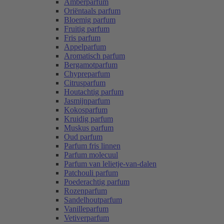
Amberparfum
Oriëntaals parfum
Bloemig parfum
Fruitig parfum
Fris parfum
Appelparfum
Aromatisch parfum
Bergamotparfum
Chypreparfum
Citrusparfum
Houtachtig parfum
Jasmijnparfum
Kokosparfum
Kruidig parfum
Muskus parfum
Oud parfum
Parfum fris linnen
Parfum molecuul
Parfum van lelietje-van-dalen
Patchouli parfum
Poederachtig parfum
Rozenparfum
Sandelhoutparfum
Vanilleparfum
Vetiverparfum