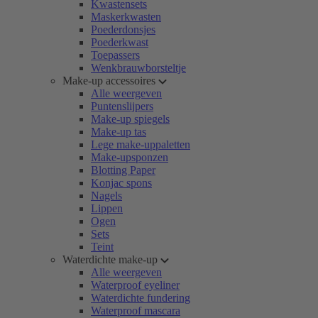
Kwastensets
Maskerkwasten
Poederdonsjes
Poederkwast
Toepassers
Wenkbrauwborsteltje
Make-up accessoires
Alle weergeven
Puntenslijpers
Make-up spiegels
Make-up tas
Lege make-uppaletten
Make-upsponzen
Blotting Paper
Konjac spons
Nagels
Lippen
Ogen
Sets
Teint
Waterdichte make-up
Alle weergeven
Waterproof eyeliner
Waterdichte fundering
Waterproof mascara