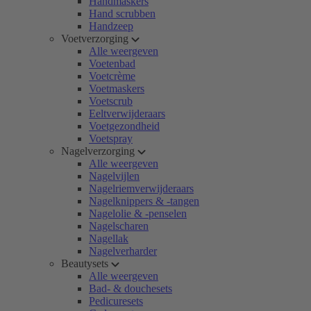
Handmaskers
Hand scrubben
Handzeep
Voetverzorging
Alle weergeven
Voetenbad
Voetcrème
Voetmaskers
Voetscrub
Eeltverwijderaars
Voetgezondheid
Voetspray
Nagelverzorging
Alle weergeven
Nagelvijlen
Nagelriemverwijderaars
Nagelknippers & -tangen
Nagelolie & -penselen
Nagelscharen
Nagellak
Nagelverharder
Beautysets
Alle weergeven
Bad- & douchesets
Pedicuresets