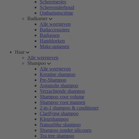
Scheermesjes
Scheeronderhoud
Ontharingscrème
Badkamer
Alle weergeven
Badaccessoires
Badjassen
Handdoeken
Make-uptassen
Haar
Alle weergeven
Shampoo
Alle weergeven
Keratine shampoo
Pre-Shampoo
Arganolie shampoo
Verzachtende shampoo
Shampoo voor volume
Shampoo voor mannen
2-in-1 shampoo & conditioner
Clarifying shampoo
Kleurshampoo
Natuurlijke shampoo
Shampoo zonder siliconen
Tea tree shampoo