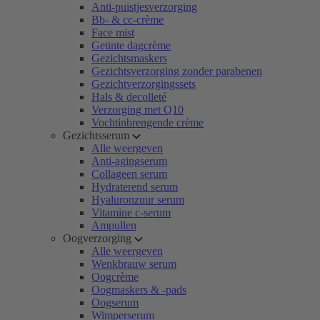
Anti-puistjesverzorging
Bb- & cc-crème
Face mist
Getinte dagcrème
Gezichtsmaskers
Gezichtsverzorging zonder parabenen
Gezichtverzorgingssets
Hals & decolleté
Verzorging met Q10
Vochtinbrengende crème
Gezichtsserum
Alle weergeven
Anti-agingserum
Collageen serum
Hydraterend serum
Hyaluronzuur serum
Vitamine c-serum
Ampullen
Oogverzorging
Alle weergeven
Wenkbrauw serum
Oogcrème
Oogmaskers & -pads
Oogserum
Wimperserum