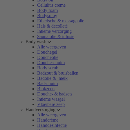
Cellulitis creme
Body foam
Bodyspray
Etherische & massageolie
Hals & decolleté
Intieme verzorging
Sauna olie & infusie
Body wash
Alle weergeven
Douchegel
Doucheolie
Doucheschuim
Body scrub
Badzout & bruisballen
Badolie & -melk
Badschuim
Blokzeep
Douche- & badsets
Intieme wasgel
Vloeibare zeep
Handverzorging
Alle weergeven
Handcrème
Handdesinfectie