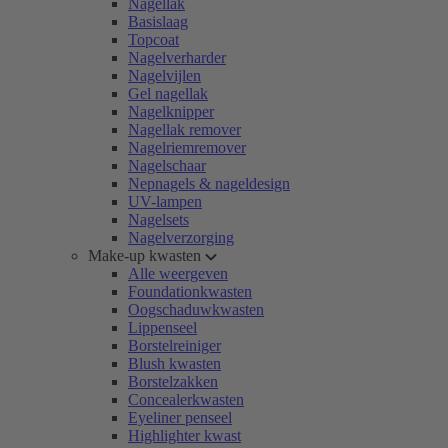
Nagellak
Basislaag
Topcoat
Nagelverharder
Nagelvijlen
Gel nagellak
Nagelknipper
Nagellak remover
Nagelriemremover
Nagelschaar
Nepnagels & nageldesign
UV-lampen
Nagelsets
Nagelverzorging
Make-up kwasten
Alle weergeven
Foundationkwasten
Oogschaduwkwasten
Lippenseel
Borstelreiniger
Blush kwasten
Borstelzakken
Concealerkwasten
Eyeliner penseel
Highlighter kwast