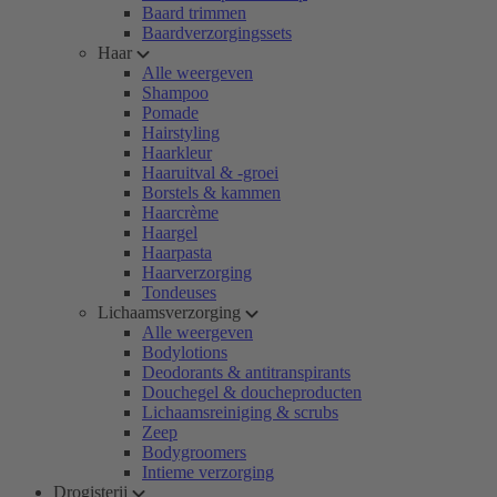
Baard trimmen
Baardverzorgingssets
Haar
Alle weergeven
Shampoo
Pomade
Hairstyling
Haarkleur
Haaruitval & -groei
Borstels & kammen
Haarcrème
Haargel
Haarpasta
Haarverzorging
Tondeuses
Lichaamsverzorging
Alle weergeven
Bodylotions
Deodorants & antitranspirants
Douchegel & doucheproducten
Lichaamsreiniging & scrubs
Zeep
Bodygroomers
Intieme verzorging
Drogisterij