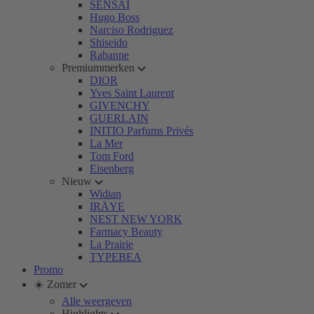
SENSAI
Hugo Boss
Narciso Rodriguez
Shiseido
Rabanne
Premiummerken
DIOR
Yves Saint Laurent
GIVENCHY
GUERLAIN
INITIO Parfums Privés
La Mer
Tom Ford
Eisenberg
Nieuw
Widian
IRÄYE
NEST NEW YORK
Farmacy Beauty
La Prairie
TYPEBEA
Promo
☀️ Zomer
Alle weergeven
Highlights