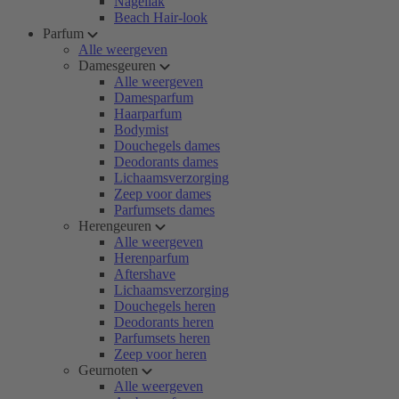
Nagellak
Beach Hair-look
Parfum
Alle weergeven
Damesgeuren
Alle weergeven
Damesparfum
Haarparfum
Bodymist
Douchegels dames
Deodorants dames
Lichaamsverzorging
Zeep voor dames
Parfumsets dames
Herengeuren
Alle weergeven
Herenparfum
Aftershave
Lichaamsverzorging
Douchegels heren
Deodorants heren
Parfumsets heren
Zeep voor heren
Geurnoten
Alle weergeven