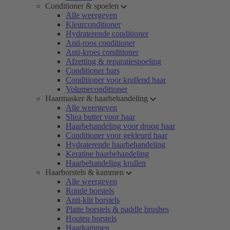
Conditioner & spoelen
Alle weergeven
Kleurconditioner
Hydraterende conditioner
Anti-roos conditioner
Anti-kroes conditioner
Afzetting & reparatiespoeling
Conditioner bars
Conditioner voor krullend haar
Volumeconditioner
Haarmasker & haarbehandeling
Alle weergeven
Shea butter voor haar
Haarbehandeling voor droog haar
Conditioner voor gekleurd haar
Hydraterende haarbehandeling
Keratine haarbehandeling
Haarbehandeling krullen
Haarborstels & kammen
Alle weergeven
Ronde borstels
Anti-klit borstels
Platte borstels & paddle brushes
Houten borstels
Haarkammen