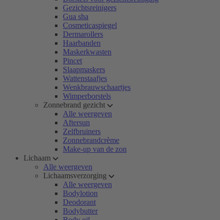
Gezichtsreinigers
Gua sha
Cosmeticaspiegel
Dermarollers
Haarbanden
Maskerkwasten
Pincet
Slaapmaskers
Wattenstaafjes
Wenkbrauwschaartjes
Wimperborstels
Zonnebrand gezicht
Alle weergeven
Aftersun
Zelfbruiners
Zonnebrandcrème
Make-up van de zon
Lichaam
Alle weergeven
Lichaamsverzorging
Alle weergeven
Bodylotion
Deodorant
Bodybutter
Body oil