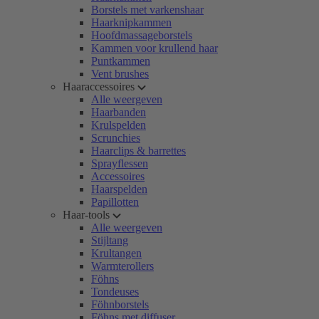
Borstels met varkenshaar
Haarknipkammen
Hoofdmassageborstels
Kammen voor krullend haar
Puntkammen
Vent brushes
Haaraccessoires
Alle weergeven
Haarbanden
Krulspelden
Scrunchies
Haarclips & barrettes
Sprayflessen
Accessoires
Haarspelden
Papillotten
Haar-tools
Alle weergeven
Stijltang
Krultangen
Warmterollers
Föhns
Tondeuses
Föhnborstels
Föhns met diffuser