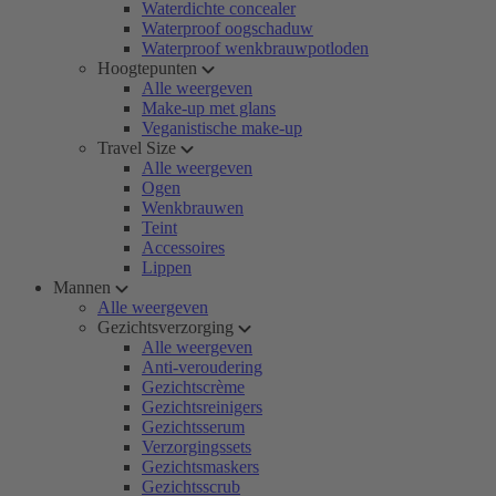
Waterdichte concealer
Waterproof oogschaduw
Waterproof wenkbrauwpotloden
Hoogtepunten
Alle weergeven
Make-up met glans
Veganistische make-up
Travel Size
Alle weergeven
Ogen
Wenkbrauwen
Teint
Accessoires
Lippen
Mannen
Alle weergeven
Gezichtsverzorging
Alle weergeven
Anti-veroudering
Gezichtscrème
Gezichtsreinigers
Gezichtsserum
Verzorgingssets
Gezichtsmaskers
Gezichtsscrub