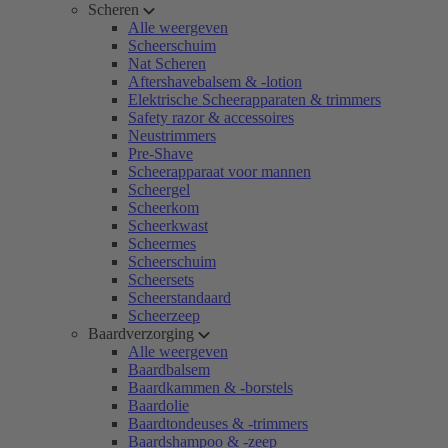
Scheren
Alle weergeven
Scheerschuim
Nat Scheren
Aftershavebalsem & -lotion
Elektrische Scheerapparaten & trimmers
Safety razor & accessoires
Neustrimmers
Pre-Shave
Scheerapparaat voor mannen
Scheergel
Scheerkom
Scheerkwast
Scheermes
Scheerschuim
Scheersets
Scheerstandaard
Scheerzeep
Baardverzorging
Alle weergeven
Baardbalsem
Baardkammen & -borstels
Baardolie
Baardtondeuses & -trimmers
Baardshampoo & -zeep