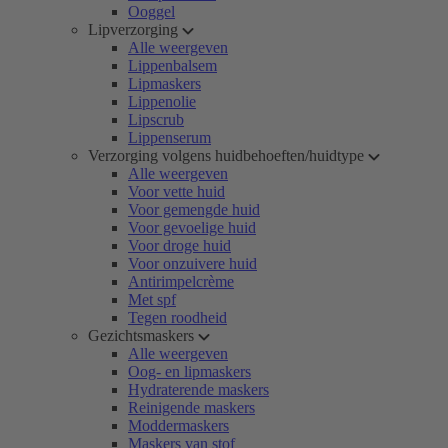
Ooggel
Lipverzorging
Alle weergeven
Lippenbalsem
Lipmaskers
Lippenolie
Lipscrub
Lippenserum
Verzorging volgens huidbehoeften/huidtype
Alle weergeven
Voor vette huid
Voor gemengde huid
Voor gevoelige huid
Voor droge huid
Voor onzuivere huid
Antirimpelcrème
Met spf
Tegen roodheid
Gezichtsmaskers
Alle weergeven
Oog- en lipmaskers
Hydraterende maskers
Reinigende maskers
Moddermaskers
Maskers van stof