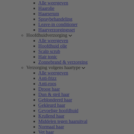
Alle weergeven
Haarolie
Haarserum
Spraybehandeling
Leave-in conditioner
Haarverzorgingsset
Hoofdhuidverzorging
Alle weergeven
Hoofdhuid olie
Scalp scrub
Hair tonic
Zonnebrand & verzorging
Verzorging volgens haartype
Alle weergeven
Anti-frizz
Anti-roos
Droog haar
Dun & steil haar
Geblondeerd haar
Gekleurd haar
Gevoelige hoofdhuid
Krullend haar
Middelen tegen haaruitval
Normaal haar
Vet haar