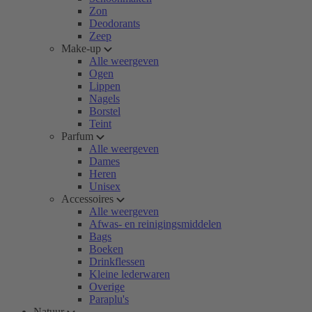
Zon
Deodorants
Zeep
Make-up
Alle weergeven
Ogen
Lippen
Nagels
Borstel
Teint
Parfum
Alle weergeven
Dames
Heren
Unisex
Accessoires
Alle weergeven
Afwas- en reinigingsmiddelen
Bags
Boeken
Drinkflessen
Kleine lederwaren
Overige
Paraplu's
Natuur