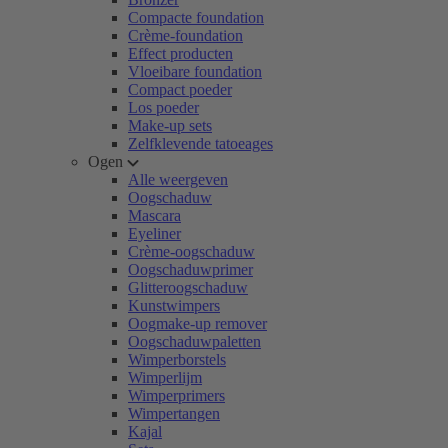
Compacte foundation
Crème-foundation
Effect producten
Vloeibare foundation
Compact poeder
Los poeder
Make-up sets
Zelfklevende tatoeages
Ogen
Alle weergeven
Oogschaduw
Mascara
Eyeliner
Crème-oogschaduw
Oogschaduwprimer
Glitteroogschaduw
Kunstwimpers
Oogmake-up remover
Oogschaduwpaletten
Wimperborstels
Wimperlijm
Wimperprimers
Wimpertangen
Kajal