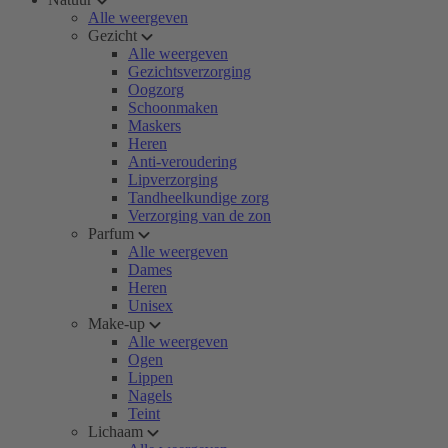
Alle weergeven
Gezicht
Alle weergeven
Gezichtsverzorging
Oogzorg
Schoonmaken
Maskers
Heren
Anti-veroudering
Lipverzorging
Tandheelkundige zorg
Verzorging van de zon
Parfum
Alle weergeven
Dames
Heren
Unisex
Make-up
Alle weergeven
Ogen
Lippen
Nagels
Teint
Lichaam