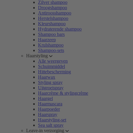
Zilver shampoo
Droogshampoo
Antiroosshampoo
Herstelshampoo
Kleurshampoo
Hydraterende shampoo
Shampoo bars
Haarzeep
Krulshampoo
Shampoo-sets
Haarstyling
Alle weergeven
Schuimmiddel
Hittebescherming
Haarwax
Styling spray
Uitgroeispray
Haarcrème & stylingcrème
Haargel
Haarmascara
Haarpoeder
Haarspray
Haarstyling-set
Sea salt spray
Leave-in verzorging