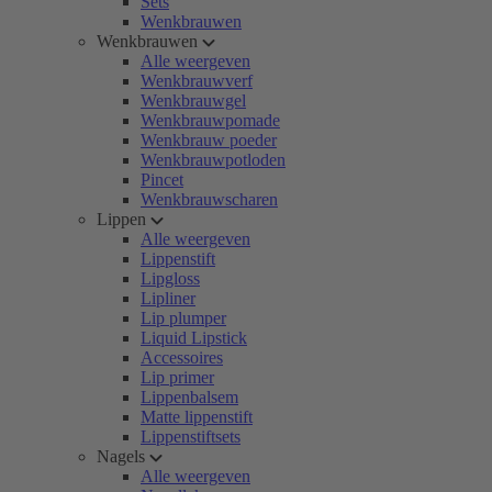
Sets
Wenkbrauwen
Wenkbrauwen
Alle weergeven
Wenkbrauwverf
Wenkbrauwgel
Wenkbrauwpomade
Wenkbrauw poeder
Wenkbrauwpotloden
Pincet
Wenkbrauwscharen
Lippen
Alle weergeven
Lippenstift
Lipgloss
Lipliner
Lip plumper
Liquid Lipstick
Accessoires
Lip primer
Lippenbalsem
Matte lippenstift
Lippenstiftsets
Nagels
Alle weergeven