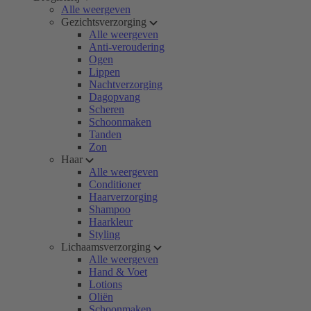
Alle weergeven
Gezichtsverzorging
Alle weergeven
Anti-veroudering
Ogen
Lippen
Nachtverzorging
Dagopvang
Scheren
Schoonmaken
Tanden
Zon
Haar
Alle weergeven
Conditioner
Haarverzorging
Shampoo
Haarkleur
Styling
Lichaamsverzorging
Alle weergeven
Hand & Voet
Lotions
Oliën
Schoonmaken