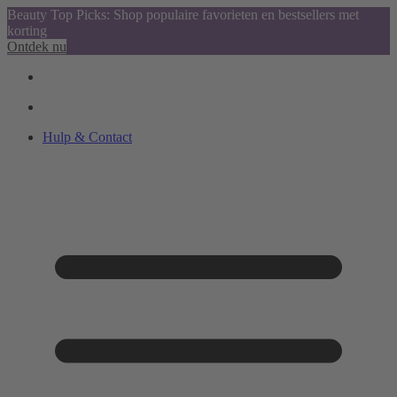
Beauty Top Picks: Shop populaire favorieten en bestsellers met
korting
Ontdek nu
Hulp & Contact