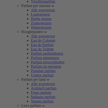
Viooltjesparfum
Parfum per seizoen
Alle weergeven
Lentegeuren
Herfst geuren
Zomergeuren
Wintergeuren
Hoogtepunten
Alle weergeven
Eau de Cologne
Eau de Parfum
Eau de Toilette
Parfum aanbiedingen
Parfum miniaturen
Parfum nieuwigheden
Parfum op rekening
Populair parfum
Unisex parfum
Parfum per land
Alle weergeven
Arabisch parfum
Frans parfum
Italiaans parfum
Spaans parfum
Luxe parfum