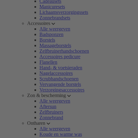
Cadeausets
Manicuresets
Lichaamsverzorgingssets
Zonnebrandsets
Accessoires
Alle weergeven
Badsponzen
Borstels
Massageborstels
Zelfbruinerhandschoenen
Accessoires pedicure
Flanellen
Hand- & voetsieraden
Nagelaccessoires
Scrubhandschoenen
Vervangende borstels
Verzorgingsaccessoires
Zon & bescherming
Alle weergeven
Aftersun
Zelfbruiners
Zonnebrand
Ontharen
Alle weergeven
Koude en warme was