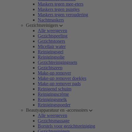
Maskers tegen mee-eters
Maskers tegen puistjes
Maskers tegen veroudering
Nachtmaskers
Gezichtsreinigers
Alle weergeven
Gezichtspeeling
Gezichtstoners
Micellair water
Reinigingsgel
Reinigingsolie
Gezichtreinigingssets
Gezichtszeep
Make-up remover
Make-up remover doekjes
Make-up remover pads
Reinigend schuim
Reinigingscrème
Reinigingsmelk
Reinigingspoeder
Beautyapparatuur en -accessoires
Alle weergeven
Gezichtsmassage
Borstels voor gezichtsreiniging
Gezichtsreinigers