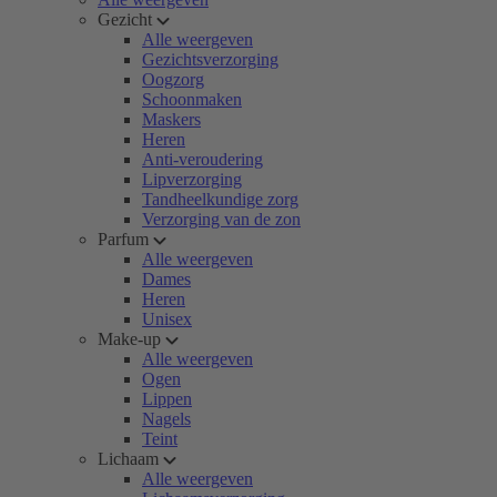
Gezicht
Alle weergeven
Gezichtsverzorging
Oogzorg
Schoonmaken
Maskers
Heren
Anti-veroudering
Lipverzorging
Tandheelkundige zorg
Verzorging van de zon
Parfum
Alle weergeven
Dames
Heren
Unisex
Make-up
Alle weergeven
Ogen
Lippen
Nagels
Teint
Lichaam
Alle weergeven