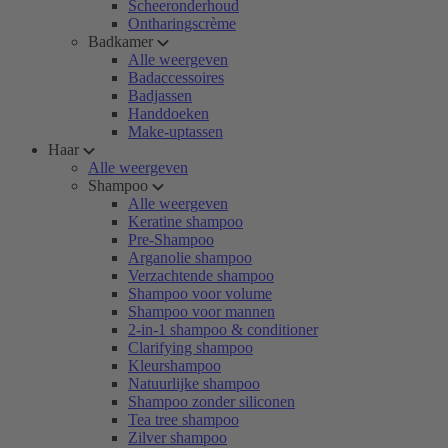
Scheeronderhoud
Ontharingscrème
Badkamer
Alle weergeven
Badaccessoires
Badjassen
Handdoeken
Make-uptassen
Haar
Alle weergeven
Shampoo
Alle weergeven
Keratine shampoo
Pre-Shampoo
Arganolie shampoo
Verzachtende shampoo
Shampoo voor volume
Shampoo voor mannen
2-in-1 shampoo & conditioner
Clarifying shampoo
Kleurshampoo
Natuurlijke shampoo
Shampoo zonder siliconen
Tea tree shampoo
Zilver shampoo