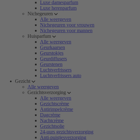
Luxe damesparfum
Luxe herenparfum
Nichegeuren
Alle weergeven
Nichegeuren voor vrouwen
Nichegeuren voor mannen
Huisparfum
Alle weergeven
Geurkaarsen
Geurstokjes
Geurdiffusers
Geurstenen
Luchtverfrissers
Luchtverfrissers auto
Gezicht
Alle weergeven
Gezichtsverzorging
Alle weergeven
Gezichtscrème
Antirimpelcrème
Dagcrème
Nachtcrème
Gezichtsolie
24-uurs gezichtsverzorging
Anti-puistjesverzorging