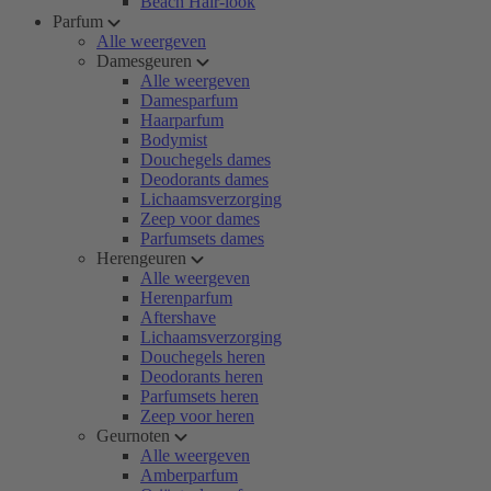
Beach Hair-look
Parfum
Alle weergeven
Damesgeuren
Alle weergeven
Damesparfum
Haarparfum
Bodymist
Douchegels dames
Deodorants dames
Lichaamsverzorging
Zeep voor dames
Parfumsets dames
Herengeuren
Alle weergeven
Herenparfum
Aftershave
Lichaamsverzorging
Douchegels heren
Deodorants heren
Parfumsets heren
Zeep voor heren
Geurnoten
Alle weergeven
Amberparfum