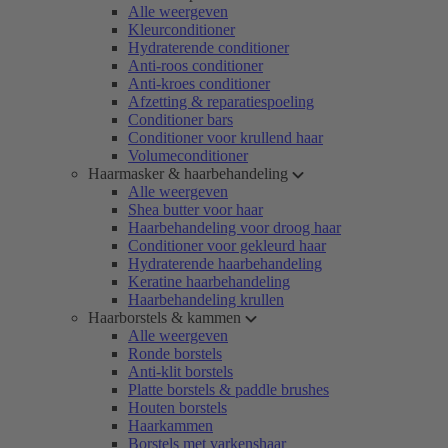
Alle weergeven
Kleurconditioner
Hydraterende conditioner
Anti-roos conditioner
Anti-kroes conditioner
Afzetting & reparatiespoeling
Conditioner bars
Conditioner voor krullend haar
Volumeconditioner
Haarmasker & haarbehandeling
Alle weergeven
Shea butter voor haar
Haarbehandeling voor droog haar
Conditioner voor gekleurd haar
Hydraterende haarbehandeling
Keratine haarbehandeling
Haarbehandeling krullen
Haarborstels & kammen
Alle weergeven
Ronde borstels
Anti-klit borstels
Platte borstels & paddle brushes
Houten borstels
Haarkammen
Borstels met varkenshaar