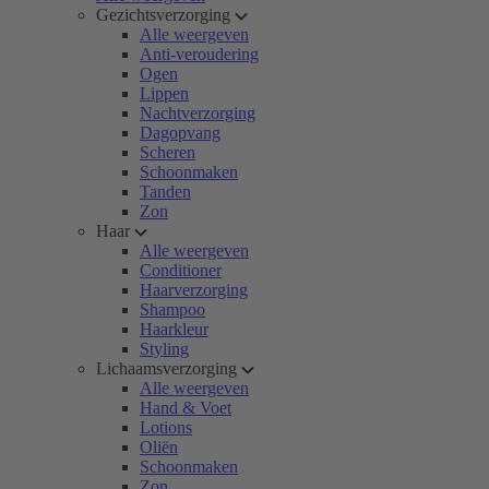
Gezichtsverzorging
Alle weergeven
Anti-veroudering
Ogen
Lippen
Nachtverzorging
Dagopvang
Scheren
Schoonmaken
Tanden
Zon
Haar
Alle weergeven
Conditioner
Haarverzorging
Shampoo
Haarkleur
Styling
Lichaamsverzorging
Alle weergeven
Hand & Voet
Lotions
Oliën
Schoonmaken
Zon