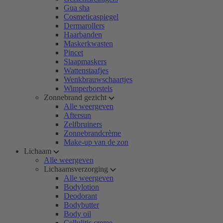
Gua sha
Cosmeticaspiegel
Dermarollers
Haarbanden
Maskerkwasten
Pincet
Slaapmaskers
Wattenstaafjes
Wenkbrauwschaartjes
Wimperborstels
Zonnebrand gezicht
Alle weergeven
Aftersun
Zelfbruiners
Zonnebrandcrème
Make-up van de zon
Lichaam
Alle weergeven
Lichaamsverzorging
Alle weergeven
Bodylotion
Deodorant
Bodybutter
Body oil
Cellulitis creme