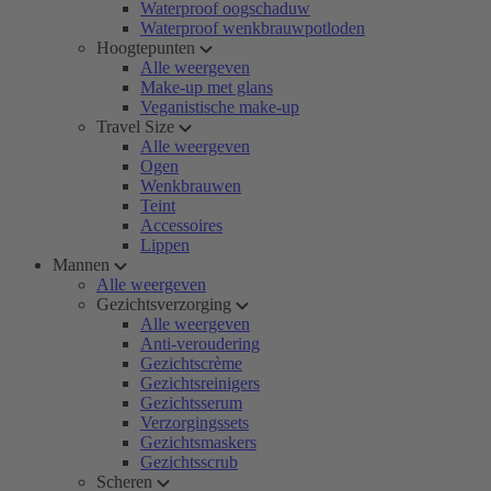
Waterproof oogschaduw
Waterproof wenkbrauwpotloden
Hoogtepunten
Alle weergeven
Make-up met glans
Veganistische make-up
Travel Size
Alle weergeven
Ogen
Wenkbrauwen
Teint
Accessoires
Lippen
Mannen
Alle weergeven
Gezichtsverzorging
Alle weergeven
Anti-veroudering
Gezichtscrème
Gezichtsreinigers
Gezichtsserum
Verzorgingssets
Gezichtsmaskers
Gezichtsscrub
Scheren