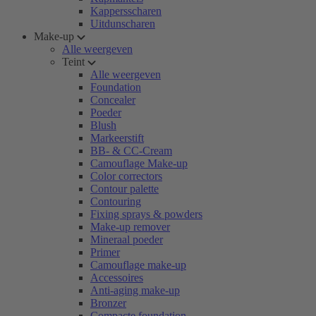
Kappersscharen
Uitdunscharen
Make-up
Alle weergeven
Teint
Alle weergeven
Foundation
Concealer
Poeder
Blush
Markeerstift
BB- & CC-Cream
Camouflage Make-up
Color correctors
Contour palette
Contouring
Fixing sprays & powders
Make-up remover
Mineraal poeder
Primer
Camouflage make-up
Accessoires
Anti-aging make-up
Bronzer
Compacte foundation