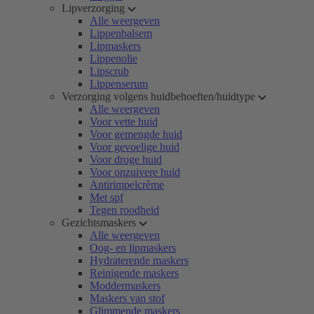
Lipverzorging
Alle weergeven
Lippenbalsem
Lipmaskers
Lippenolie
Lipscrub
Lippenserum
Verzorging volgens huidbehoeften/huidtype
Alle weergeven
Voor vette huid
Voor gemengde huid
Voor gevoelige huid
Voor droge huid
Voor onzuivere huid
Antirimpelcrème
Met spf
Tegen roodheid
Gezichtsmaskers
Alle weergeven
Oog- en lipmaskers
Hydraterende maskers
Reinigende maskers
Moddermaskers
Maskers van stof
Glimmende maskers