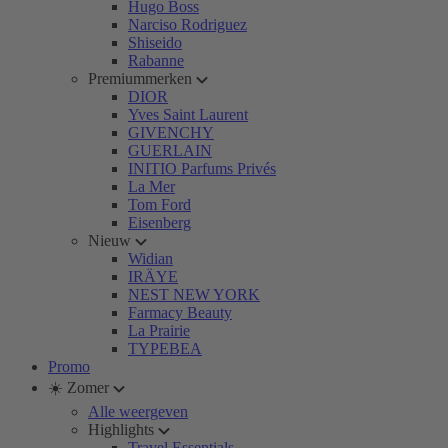
Hugo Boss
Narciso Rodriguez
Shiseido
Rabanne
Premiummerken
DIOR
Yves Saint Laurent
GIVENCHY
GUERLAIN
INITIO Parfums Privés
La Mer
Tom Ford
Eisenberg
Nieuw
Widian
IRÄYE
NEST NEW YORK
Farmacy Beauty
La Prairie
TYPEBEA
Promo
☀️ Zomer
Alle weergeven
Highlights
Travel Essentials