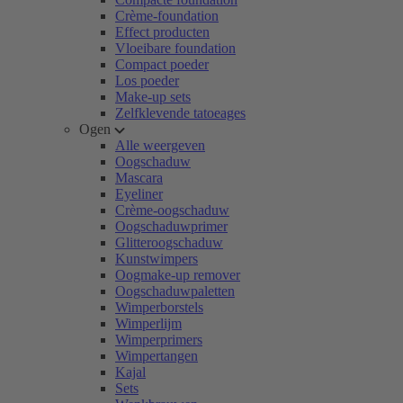
Crème-foundation
Effect producten
Vloeibare foundation
Compact poeder
Los poeder
Make-up sets
Zelfklevende tatoeages
Ogen
Alle weergeven
Oogschaduw
Mascara
Eyeliner
Crème-oogschaduw
Oogschaduwprimer
Glitteroogschaduw
Kunstwimpers
Oogmake-up remover
Oogschaduwpaletten
Wimperborstels
Wimperlijm
Wimperprimers
Wimpertangen
Kajal
Sets