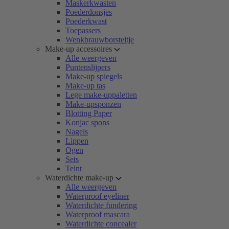
Maskerkwasten
Poederdonsjes
Poederkwast
Toepassers
Wenkbrauwborsteltje
Make-up accessoires
Alle weergeven
Puntenslijpers
Make-up spiegels
Make-up tas
Lege make-uppaletten
Make-upsponzen
Blotting Paper
Konjac spons
Nagels
Lippen
Ogen
Sets
Teint
Waterdichte make-up
Alle weergeven
Waterproof eyeliner
Waterdichte fundering
Waterproof mascara
Waterdichte concealer