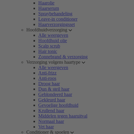
Haarolie
Haarserum
Spraybehandeling
Leave-in conditioner
Haarverzorgingsset
Hoofdhuidverzorging
Alle weergeven
Hoofdhuid olie
Scalp scrub
Hair tonic
Zonnebrand & verzorging
Verzorging volgens haartype
Alle weergeven
Anti-frizz
Anti-roos
Droog haar
Dun & steil haar
Geblondeerd haar
Gekleurd haar
Gevoelige hoofdhuid
Krullend haar
Middelen tegen haaruitval
Normaal haar
Vet haar
Conditioner & spoelen