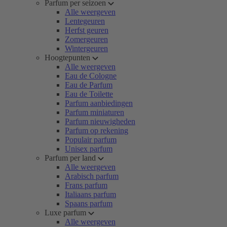
Parfum per seizoen
Alle weergeven
Lentegeuren
Herfst geuren
Zomergeuren
Wintergeuren
Hoogtepunten
Alle weergeven
Eau de Cologne
Eau de Parfum
Eau de Toilette
Parfum aanbiedingen
Parfum miniaturen
Parfum nieuwigheden
Parfum op rekening
Populair parfum
Unisex parfum
Parfum per land
Alle weergeven
Arabisch parfum
Frans parfum
Italiaans parfum
Spaans parfum
Luxe parfum
Alle weergeven