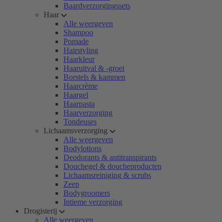
Baardverzorgingssets
Haar
Alle weergeven
Shampoo
Pomade
Hairstyling
Haarkleur
Haaruitval & -groei
Borstels & kammen
Haarcrème
Haargel
Haarpasta
Haarverzorging
Tondeuses
Lichaamsverzorging
Alle weergeven
Bodylotions
Deodorants & antitranspirants
Douchegel & doucheproducten
Lichaamsreiniging & scrubs
Zeep
Bodygroomers
Intieme verzorging
Drogisterij
Alle weergeven