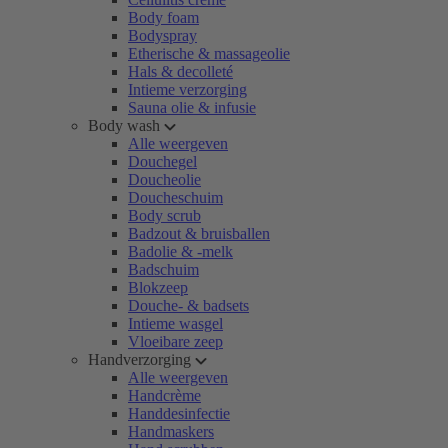
Body foam
Bodyspray
Etherische & massageolie
Hals & decolleté
Intieme verzorging
Sauna olie & infusie
Body wash
Alle weergeven
Douchegel
Doucheolie
Doucheschuim
Body scrub
Badzout & bruisballen
Badolie & -melk
Badschuim
Blokzeep
Douche- & badsets
Intieme wasgel
Vloeibare zeep
Handverzorging
Alle weergeven
Handcrème
Handdesinfectie
Handmaskers