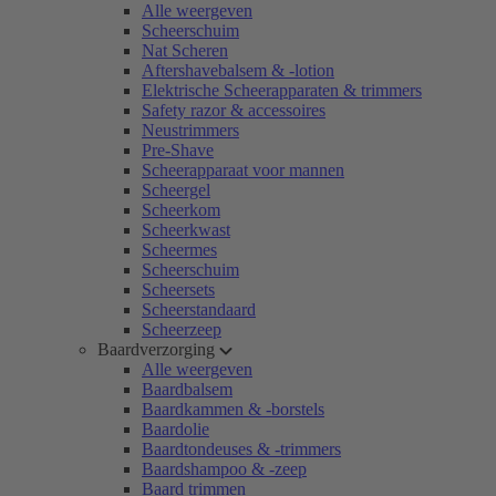
Alle weergeven
Scheerschuim
Nat Scheren
Aftershavebalsem & -lotion
Elektrische Scheerapparaten & trimmers
Safety razor & accessoires
Neustrimmers
Pre-Shave
Scheerapparaat voor mannen
Scheergel
Scheerkom
Scheerkwast
Scheermes
Scheerschuim
Scheersets
Scheerstandaard
Scheerzeep
Baardverzorging
Alle weergeven
Baardbalsem
Baardkammen & -borstels
Baardolie
Baardtondeuses & -trimmers
Baardshampoo & -zeep
Baard trimmen