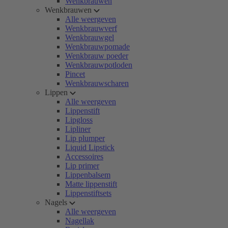
Wenkbrauwen
Wenkbrauwen
Alle weergeven
Wenkbrauwverf
Wenkbrauwgel
Wenkbrauwpomade
Wenkbrauw poeder
Wenkbrauwpotloden
Pincet
Wenkbrauwscharen
Lippen
Alle weergeven
Lippenstift
Lipgloss
Lipliner
Lip plumper
Liquid Lipstick
Accessoires
Lip primer
Lippenbalsem
Matte lippenstift
Lippenstiftsets
Nagels
Alle weergeven
Nagellak