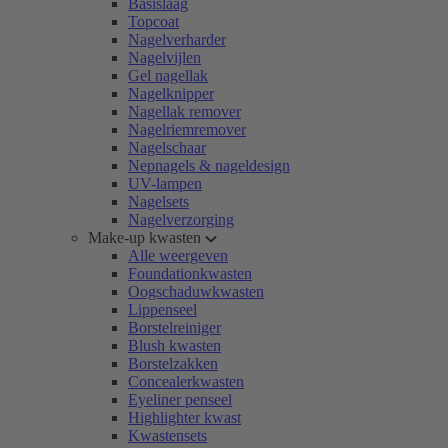
Basislaag
Topcoat
Nagelverharder
Nagelvijlen
Gel nagellak
Nagelknipper
Nagellak remover
Nagelriemremover
Nagelschaar
Nepnagels & nageldesign
UV-lampen
Nagelsets
Nagelverzorging
Make-up kwasten
Alle weergeven
Foundationkwasten
Oogschaduwkwasten
Lippenseel
Borstelreiniger
Blush kwasten
Borstelzakken
Concealerkwasten
Eyeliner penseel
Highlighter kwast
Kwastensets