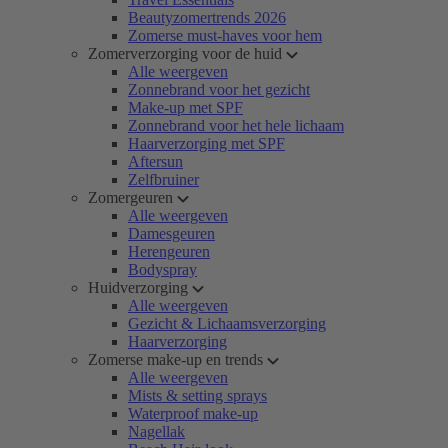
Beautyzomertrends 2026
Zomerse must-haves voor hem
Zomerverzorging voor de huid
Alle weergeven
Zonnebrand voor het gezicht
Make-up met SPF
Zonnebrand voor het hele lichaam
Haarverzorging met SPF
Aftersun
Zelfbruiner
Zomergeuren
Alle weergeven
Damesgeuren
Herengeuren
Bodyspray
Huidverzorging
Alle weergeven
Gezicht & Lichaamsverzorging
Haarverzorging
Zomerse make-up en trends
Alle weergeven
Mists & setting sprays
Waterproof make-up
Nagellak