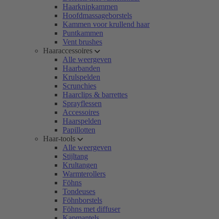
Haarknipkammen
Hoofdmassageborstels
Kammen voor krullend haar
Puntkammen
Vent brushes
Haaraccessoires
Alle weergeven
Haarbanden
Krulspelden
Scrunchies
Haarclips & barrettes
Sprayflessen
Accessoires
Haarspelden
Papillotten
Haar-tools
Alle weergeven
Stijltang
Krultangen
Warmterollers
Föhns
Tondeuses
Föhnborstels
Föhns met diffuser
Kapmantels