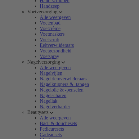
Hand scrubben
Handzeep
Voetverzorging
Alle weergeven
Voetenbad
Voetcrème
Voetmaskers
Voetscrub
Eeltverwijderaars
Voetgezondheid
Voetspray
Nagelverzorging
Alle weergeven
Nagelvijlen
Nagelriemverwijderaars
Nagelknippers & -tangen
Nagelolie & -penselen
Nagelscharen
Nagellak
Nagelverharder
Beautysets
Alle weergeven
Bad- & douchesets
Pedicuresets
Cadeausets