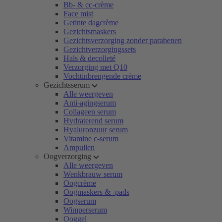
Bb- & cc-crème
Face mist
Getinte dagcrème
Gezichtsmaskers
Gezichtsverzorging zonder parabenen
Gezichtverzorgingssets
Hals & decolleté
Verzorging met Q10
Vochtinbrengende crème
Gezichtsserum
Alle weergeven
Anti-agingserum
Collageen serum
Hydraterend serum
Hyaluronzuur serum
Vitamine c-serum
Ampullen
Oogverzorging
Alle weergeven
Wenkbrauw serum
Oogcrème
Oogmaskers & -pads
Oogserum
Wimperserum
Ooggel