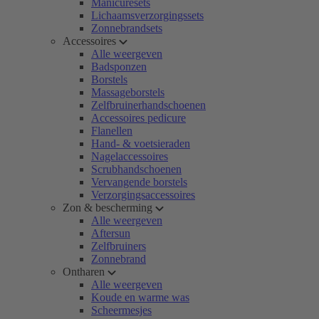
Manicuresets
Lichaamsverzorgingssets
Zonnebrandsets
Accessoires
Alle weergeven
Badsponzen
Borstels
Massageborstels
Zelfbruinerhandschoenen
Accessoires pedicure
Flanellen
Hand- & voetsieraden
Nagelaccessoires
Scrubhandschoenen
Vervangende borstels
Verzorgingsaccessoires
Zon & bescherming
Alle weergeven
Aftersun
Zelfbruiners
Zonnebrand
Ontharen
Alle weergeven
Koude en warme was
Scheermesjes