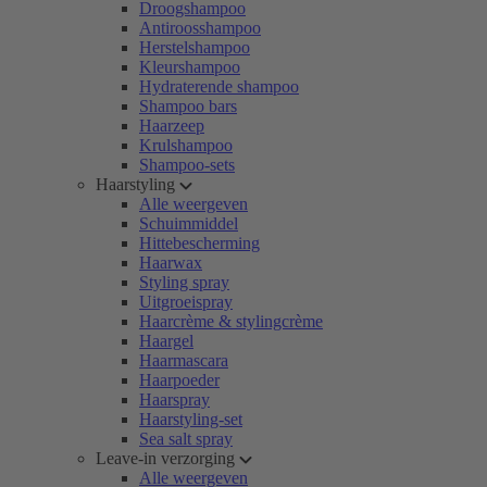
Droogshampoo
Antiroosshampoo
Herstelshampoo
Kleurshampoo
Hydraterende shampoo
Shampoo bars
Haarzeep
Krulshampoo
Shampoo-sets
Haarstyling
Alle weergeven
Schuimmiddel
Hittebescherming
Haarwax
Styling spray
Uitgroeispray
Haarcrème & stylingcrème
Haargel
Haarmascara
Haarpoeder
Haarspray
Haarstyling-set
Sea salt spray
Leave-in verzorging
Alle weergeven