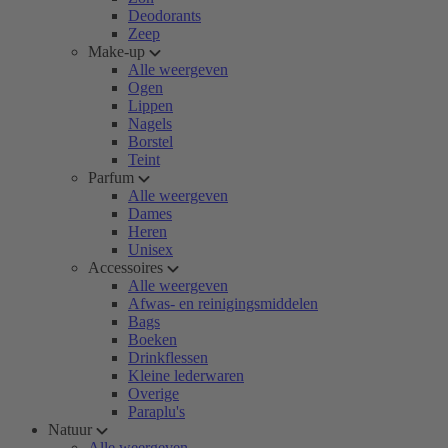
Deodorants
Zeep
Make-up
Alle weergeven
Ogen
Lippen
Nagels
Borstel
Teint
Parfum
Alle weergeven
Dames
Heren
Unisex
Accessoires
Alle weergeven
Afwas- en reinigingsmiddelen
Bags
Boeken
Drinkflessen
Kleine lederwaren
Overige
Paraplu's
Natuur
Alle weergeven