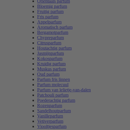
Oriëntaals parfum
Bloemig parfum
Fruitig parfum
Fris parfum
Appelparfum
Aromatisch parfum
Bergamotparfum
Chypreparfum
Citrusparfum
Houtachtig parfum
Jasmijnparfum
Kokosparfum
Kruidig parfum
Muskus parfum
Oud parfum
Parfum fris linnen
Parfum molecuul
Parfum van lelietje-van-dalen
Patchouli parfum
Poederachtig parfum
Rozenparfum
Sandelhoutparfum
Vanilleparfum
Vetiverparfum
Viooltjesparfum