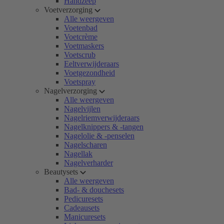
Handzeep
Voetverzorging
Alle weergeven
Voetenbad
Voetcrème
Voetmaskers
Voetscrub
Eeltverwijderaars
Voetgezondheid
Voetspray
Nagelverzorging
Alle weergeven
Nagelvijlen
Nagelriemverwijderaars
Nagelknippers & -tangen
Nagelolie & -penselen
Nagelscharen
Nagellak
Nagelverharder
Beautysets
Alle weergeven
Bad- & douchesets
Pedicuresets
Cadeausets
Manicuresets