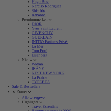
Hugo Boss
Narciso Rodriguez
Shiseido
Rabanne
Premiummerken
DIOR
Yves Saint Laurent
GIVENCHY
GUERLAIN
INITIO Parfums Privés
La Mer
Tom Ford
Eisenberg
Nieuw
Widian
IRÄYE
NEST NEW YORK
La Prairie
TYPEBEA
Sale & Bestsellers
☀️ Zomer
Alle weergeven
Highlights
Travel Essentials
Beautyzomertrends 2026