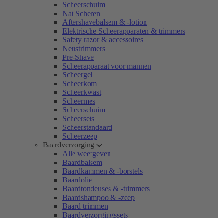
Scheerschuim
Nat Scheren
Aftershavebalsem & -lotion
Elektrische Scheerapparaten & trimmers
Safety razor & accessoires
Neustrimmers
Pre-Shave
Scheerapparaat voor mannen
Scheergel
Scheerkom
Scheerkwast
Scheermes
Scheerschuim
Scheersets
Scheerstandaard
Scheerzeep
Baardverzorging
Alle weergeven
Baardbalsem
Baardkammen & -borstels
Baardolie
Baardtondeuses & -trimmers
Baardshampoo & -zeep
Baard trimmen
Baardverzorgingssets