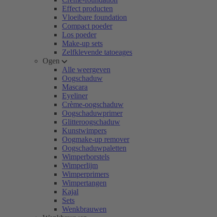
Effect producten
Vloeibare foundation
Compact poeder
Los poeder
Make-up sets
Zelfklevende tatoeages
Ogen
Alle weergeven
Oogschaduw
Mascara
Eyeliner
Crème-oogschaduw
Oogschaduwprimer
Glitteroogschaduw
Kunstwimpers
Oogmake-up remover
Oogschaduwpaletten
Wimperborstels
Wimperlijm
Wimperprimers
Wimpertangen
Kajal
Sets
Wenkbrauwen