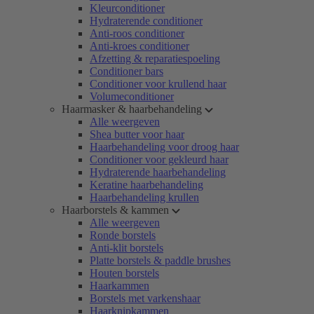
Kleurconditioner
Hydraterende conditioner
Anti-roos conditioner
Anti-kroes conditioner
Afzetting & reparatiespoeling
Conditioner bars
Conditioner voor krullend haar
Volumeconditioner
Haarmasker & haarbehandeling
Alle weergeven
Shea butter voor haar
Haarbehandeling voor droog haar
Conditioner voor gekleurd haar
Hydraterende haarbehandeling
Keratine haarbehandeling
Haarbehandeling krullen
Haarborstels & kammen
Alle weergeven
Ronde borstels
Anti-klit borstels
Platte borstels & paddle brushes
Houten borstels
Haarkammen
Borstels met varkenshaar
Haarknipkammen