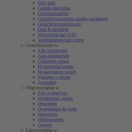
Face mist
Getinte dagcrème
Gezichtsmaskers
Gezichtsverzorging zonder parabenen
Gezichtverzorgingssets
Hals & decolleté
Verzorging met Q10
Vochtinbrengende crème
Gezichtsserum
Alle weergeven
Anti-agingserum
Collageen serum
Hydraterend serum
Hyaluronzuur serum
Vitamine c-serum
Ampullen
Oogverzorging
Alle weergeven
Wenkbrauw serum
Oogcrème
Oogmaskers & -pads
Oogserum
Wimperserum
Ooggel
Lipverzorging