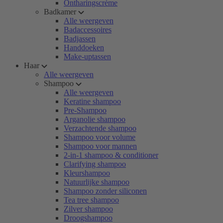
Ontharingscrème
Badkamer
Alle weergeven
Badaccessoires
Badjassen
Handdoeken
Make-uptassen
Haar
Alle weergeven
Shampoo
Alle weergeven
Keratine shampoo
Pre-Shampoo
Arganolie shampoo
Verzachtende shampoo
Shampoo voor volume
Shampoo voor mannen
2-in-1 shampoo & conditioner
Clarifying shampoo
Kleurshampoo
Natuurlijke shampoo
Shampoo zonder siliconen
Tea tree shampoo
Zilver shampoo
Droogshampoo