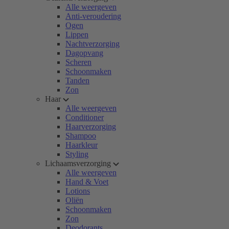
Alle weergeven
Anti-veroudering
Ogen
Lippen
Nachtverzorging
Dagopvang
Scheren
Schoonmaken
Tanden
Zon
Haar
Alle weergeven
Conditioner
Haarverzorging
Shampoo
Haarkleur
Styling
Lichaamsverzorging
Alle weergeven
Hand & Voet
Lotions
Oliën
Schoonmaken
Zon
Deodorants