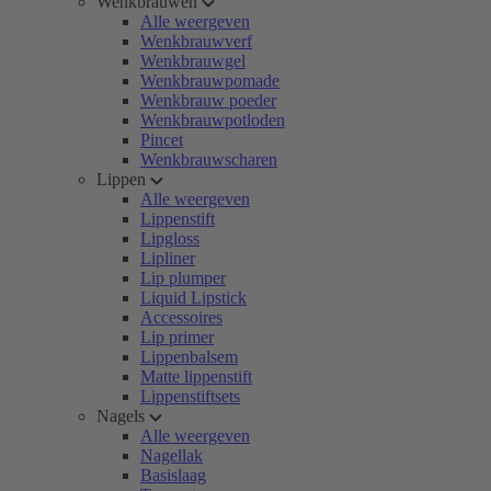
Wenkbrauwen
Alle weergeven
Wenkbrauwverf
Wenkbrauwgel
Wenkbrauwpomade
Wenkbrauw poeder
Wenkbrauwpotloden
Pincet
Wenkbrauwscharen
Lippen
Alle weergeven
Lippenstift
Lipgloss
Lipliner
Lip plumper
Liquid Lipstick
Accessoires
Lip primer
Lippenbalsem
Matte lippenstift
Lippenstiftsets
Nagels
Alle weergeven
Nagellak
Basislaag