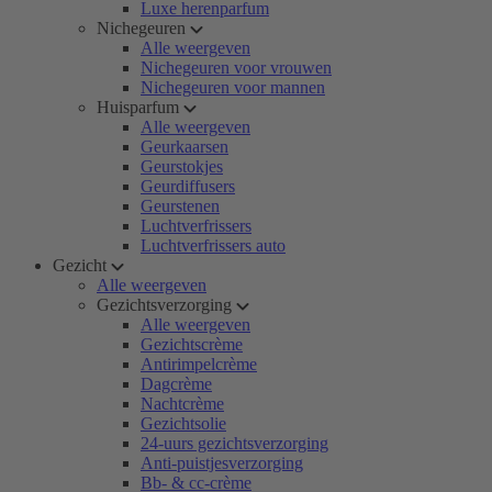
Luxe herenparfum
Nichegeuren
Alle weergeven
Nichegeuren voor vrouwen
Nichegeuren voor mannen
Huisparfum
Alle weergeven
Geurkaarsen
Geurstokjes
Geurdiffusers
Geurstenen
Luchtverfrissers
Luchtverfrissers auto
Gezicht
Alle weergeven
Gezichtsverzorging
Alle weergeven
Gezichtscrème
Antirimpelcrème
Dagcrème
Nachtcrème
Gezichtsolie
24-uurs gezichtsverzorging
Anti-puistjesverzorging
Bb- & cc-crème