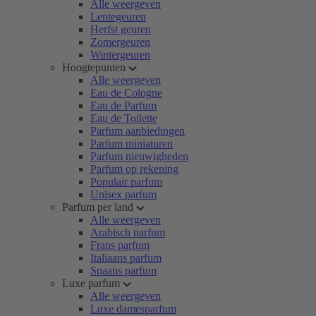
Alle weergeven
Lentegeuren
Herfst geuren
Zomergeuren
Wintergeuren
Hoogtepunten
Alle weergeven
Eau de Cologne
Eau de Parfum
Eau de Toilette
Parfum aanbiedingen
Parfum miniaturen
Parfum nieuwigheden
Parfum op rekening
Populair parfum
Unisex parfum
Parfum per land
Alle weergeven
Arabisch parfum
Frans parfum
Italiaans parfum
Spaans parfum
Luxe parfum
Alle weergeven
Luxe damesparfum