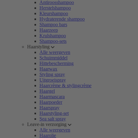
Antiroosshampoo
Herstelshampoo
Kleurshampoo
Hydraterende shampoo
Shampoo bars
Haarzeep
Krulshampoo
Shampoo-sets
Haarstyling
Alle weergeven
Schuimmiddel
Hittebescherming
Haarwax
Styling spray
Uitgroeispray
Haarcrème & stylingcrème
Haargel
Haarmascara
Haarpoeder
Haarspray
Haarstyling-set
Sea salt spray
Leave-in verzorging
Alle weergeven
Haarolie