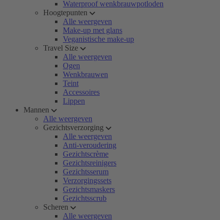
Waterproof wenkbrauwpotloden
Hoogtepunten
Alle weergeven
Make-up met glans
Veganistische make-up
Travel Size
Alle weergeven
Ogen
Wenkbrauwen
Teint
Accessoires
Lippen
Mannen
Alle weergeven
Gezichtsverzorging
Alle weergeven
Anti-veroudering
Gezichtscrème
Gezichtsreinigers
Gezichtsserum
Verzorgingssets
Gezichtsmaskers
Gezichtsscrub
Scheren
Alle weergeven