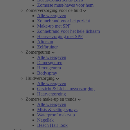
Zomerse must-haves voor hem
Zomerverzorging voor de huid
Alle weergeven
Zonnebrand voor het gezicht
Make-up met SPF
Zonnebrand voor het hele lichaam
Haarverzorging met SPF
Aftersun
Zelfbruiner
Zomergeuren
Alle weergeven
Damesgeuren
Herengeuren
Bodyspray
Huidverzorging
Alle weergeven
Gezicht & Lichaamsverzorging
Haarverzorging
Zomerse make-up en trends
Alle weergeven
Mists & setting sprays
Waterproof make-up
Nagellak
Beach Hair-look