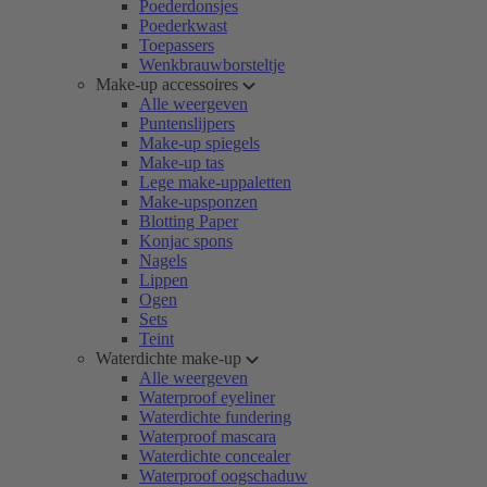
Poederdonsjes
Poederkwast
Toepassers
Wenkbrauwborsteltje
Make-up accessoires
Alle weergeven
Puntenslijpers
Make-up spiegels
Make-up tas
Lege make-uppaletten
Make-upsponzen
Blotting Paper
Konjac spons
Nagels
Lippen
Ogen
Sets
Teint
Waterdichte make-up
Alle weergeven
Waterproof eyeliner
Waterdichte fundering
Waterproof mascara
Waterdichte concealer
Waterproof oogschaduw