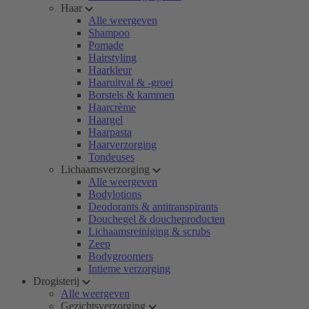
Haar
Alle weergeven
Shampoo
Pomade
Hairstyling
Haarkleur
Haaruitval & -groei
Borstels & kammen
Haarcrème
Haargel
Haarpasta
Haarverzorging
Tondeuses
Lichaamsverzorging
Alle weergeven
Bodylotions
Deodorants & antitranspirants
Douchegel & doucheproducten
Lichaamsreiniging & scrubs
Zeep
Bodygroomers
Intieme verzorging
Drogisterij
Alle weergeven
Gezichtsverzorging