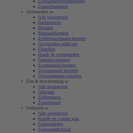
Lichaamsverzorgingssets
Zonnebrandsets
Accessoires
Alle weergeven
Badsponzen
Borstels
Massageborstels
Zelfbruinerhandschoenen
Accessoires pedicure
Flanellen
Hand- & voetsieraden
Nagelaccessoires
Scrubhandschoenen
Vervangende borstels
Verzorgingsaccessoires
Zon & bescherming
Alle weergeven
Aftersun
Zelfbruiners
Zonnebrand
Ontharen
Alle weergeven
Koude en warme was
Scheermesjes
Scheeronderhoud