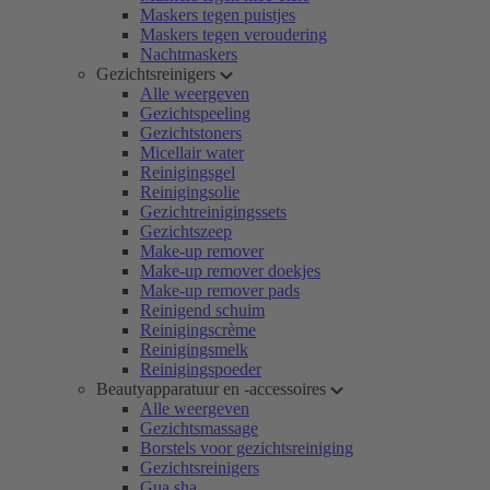
Maskers tegen puistjes
Maskers tegen veroudering
Nachtmaskers
Gezichtsreinigers
Alle weergeven
Gezichtspeeling
Gezichtstoners
Micellair water
Reinigingsgel
Reinigingsolie
Gezichtreinigingssets
Gezichtszeep
Make-up remover
Make-up remover doekjes
Make-up remover pads
Reinigend schuim
Reinigingscrème
Reinigingsmelk
Reinigingspoeder
Beautyapparatuur en -accessoires
Alle weergeven
Gezichtsmassage
Borstels voor gezichtsreiniging
Gezichtsreinigers
Gua sha