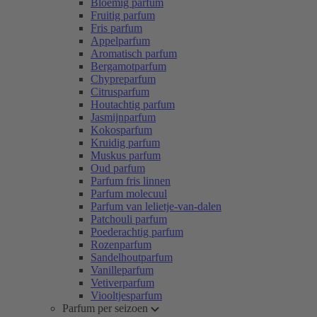
Bloemig parfum
Fruitig parfum
Fris parfum
Appelparfum
Aromatisch parfum
Bergamotparfum
Chypreparfum
Citrusparfum
Houtachtig parfum
Jasmijnparfum
Kokosparfum
Kruidig parfum
Muskus parfum
Oud parfum
Parfum fris linnen
Parfum molecuul
Parfum van lelietje-van-dalen
Patchouli parfum
Poederachtig parfum
Rozenparfum
Sandelhoutparfum
Vanilleparfum
Vetiverparfum
Viooltjesparfum
Parfum per seizoen