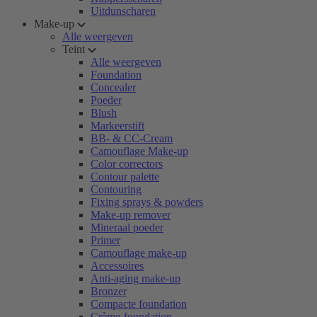
Uitdunscharen
Make-up
Alle weergeven
Teint
Alle weergeven
Foundation
Concealer
Poeder
Blush
Markeerstift
BB- & CC-Cream
Camouflage Make-up
Color correctors
Contour palette
Contouring
Fixing sprays & powders
Make-up remover
Mineraal poeder
Primer
Camouflage make-up
Accessoires
Anti-aging make-up
Bronzer
Compacte foundation
Crème-foundation