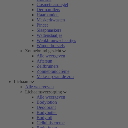
Cosmeticaspiegel
Dermarollers
Haarbanden
Maskerkwasten
Pincet
Slaapmaskers
Wattenstaafjes
Wenkbrauwschaartjes
Wimperborstels
Zonnebrand gezicht
Alle weergeven
Aftersun
Zelfbruiners
Zonnebrandcrème
Make-up van de zon
Lichaam
Alle weergeven
Lichaamsverzorging
Alle weergeven
Bodylotion
Deodorant
Bodybutter
Body oil
Cellulitis creme
Body foam