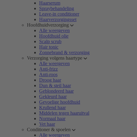
Haarserum
Spraybehandeling
Leave-in conditioner
Haarverzorgingsset
Hoofdhuidverzorging
Alle weergeven
Hoofdhuid olie
Scalp scrub
Hair tonic
Zonnebrand & verzorging
Verzorging volgens haartype
Alle weergeven
Anti-frizz
Anti-roos
Droog haar
Dun & steil haar
Geblondeerd haar
Gekleurd haar
Gevoelige hoofdhuid
Krullend haar
Middelen tegen haaruitval
Normaal haar
Vet haar
Conditioner & spoelen
Alle weergeven