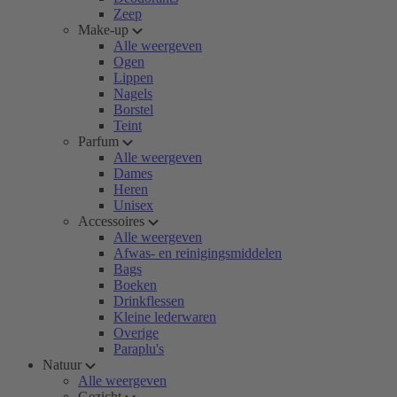
Zeep
Make-up
Alle weergeven
Ogen
Lippen
Nagels
Borstel
Teint
Parfum
Alle weergeven
Dames
Heren
Unisex
Accessoires
Alle weergeven
Afwas- en reinigingsmiddelen
Bags
Boeken
Drinkflessen
Kleine lederwaren
Overige
Paraplu's
Natuur
Alle weergeven
Gezicht