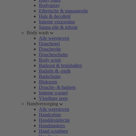
Bodyspray
Etherische & massageolie
Hals & decolleté
Intieme verzorging
Sauna olie & infusie
Body wash
Alle weergeven
Douchegel
Doucheolie
Doucheschuim
Body scrub
Badzout & bruisballen
Badolie & -melk
Badschuim
Blokzeep
Douche- & badsets
Intieme wasgel
Vloeibare zeep
Handverzorging
Alle weergeven
Handcrème
Handdesinfectie
Handmaskers
Hand scrubben