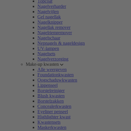
Topcoat
Nagelverharder
Nagelvijlen
Gel nagellak
Nagelknipper
Nagellak remover
Nagelriemremover
Nagelschaar
Nepnagels & nageldesign
UV-lampen
Nagelsets
Nagelverzorging
Make-up kwasten
Alle weergeven
Foundationkwasten
Oogschaduwkwasten
Lippenseel
Borstelreiniger
Blush kwasten
Borstelzakken
Concealerkwasten
Eyeliner penseel
Highlighter kwast
Kwastensets
Maskerkwasten