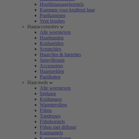
Hoofdmassageborstels
Kammen voor krullend haar
Puntkammen
Vent brushes
Haaraccessoires
Alle weergeven
Haarbanden
Krulspelden
Scrunchies
Haarclips & barrettes
Sprayflessen
Accessoires
Haarspelden
Papillotten
Haar-tools
Alle weergeven
Stijltang
Krultangen
Warmterollers
Föhns
Tondeuses
Föhnborstels
Föhns met diffuser
Kapmantels
Kappersscharen