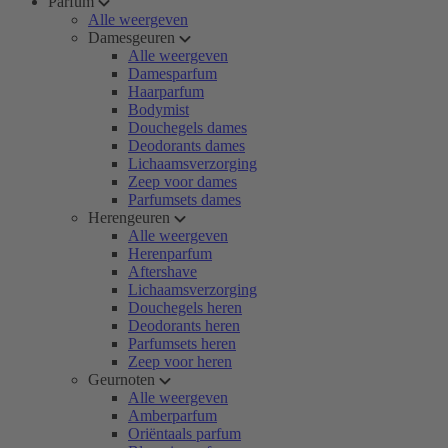
Parfum
Alle weergeven
Damesgeuren
Alle weergeven
Damesparfum
Haarparfum
Bodymist
Douchegels dames
Deodorants dames
Lichaamsverzorging
Zeep voor dames
Parfumsets dames
Herengeuren
Alle weergeven
Herenparfum
Aftershave
Lichaamsverzorging
Douchegels heren
Deodorants heren
Parfumsets heren
Zeep voor heren
Geurnoten
Alle weergeven
Amberparfum
Oriëntaals parfum