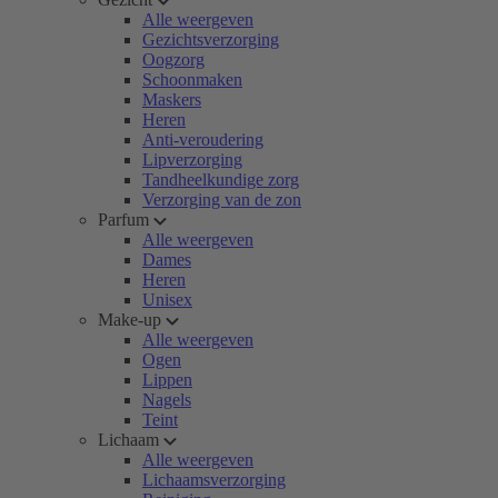
Alle weergeven
Gezichtsverzorging
Oogzorg
Schoonmaken
Maskers
Heren
Anti-veroudering
Lipverzorging
Tandheelkundige zorg
Verzorging van de zon
Parfum
Alle weergeven
Dames
Heren
Unisex
Make-up
Alle weergeven
Ogen
Lippen
Nagels
Teint
Lichaam
Alle weergeven
Lichaamsverzorging