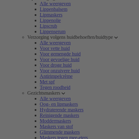
Alle weergeven
Lippenbalsem
Lipmaskers
Lippenolie
Lipscrub
Lippenserum
Verzorging volgens huidbehoeften/huidtype
Alle weergeven
Voor vette huid
Voor gemengde huid
Voor gevoelige huid
Voor droge huid
Voor onzuivere huid
Antirimpelcrème
Met spf
Tegen roodheid
Gezichtsmaskers
Alle weergeven
Oog- en lipmaskers
Hydraterende maskers
Reinigende maskers
Moddermaskers
Maskers van stof
Glimmende maskers
Maskers tegen mee-eters