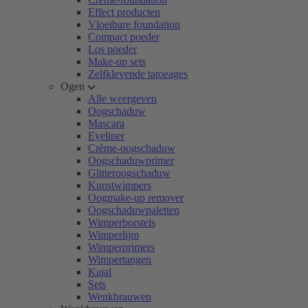
Effect producten
Vloeibare foundation
Compact poeder
Los poeder
Make-up sets
Zelfklevende tatoeages
Ogen
Alle weergeven
Oogschaduw
Mascara
Eyeliner
Crème-oogschaduw
Oogschaduwprimer
Glitteroogschaduw
Kunstwimpers
Oogmake-up remover
Oogschaduwpaletten
Wimperborstels
Wimperlijm
Wimperprimers
Wimpertangen
Kajal
Sets
Wenkbrauwen