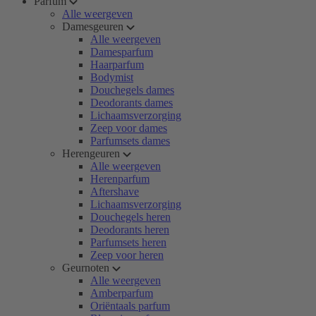
Parfum
Alle weergeven
Damesgeuren
Alle weergeven
Damesparfum
Haarparfum
Bodymist
Douchegels dames
Deodorants dames
Lichaamsverzorging
Zeep voor dames
Parfumsets dames
Herengeuren
Alle weergeven
Herenparfum
Aftershave
Lichaamsverzorging
Douchegels heren
Deodorants heren
Parfumsets heren
Zeep voor heren
Geurnoten
Alle weergeven
Amberparfum
Oriëntaals parfum