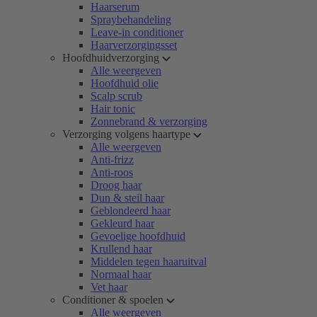
Haarserum
Spraybehandeling
Leave-in conditioner
Haarverzorgingsset
Hoofdhuidverzorging
Alle weergeven
Hoofdhuid olie
Scalp scrub
Hair tonic
Zonnebrand & verzorging
Verzorging volgens haartype
Alle weergeven
Anti-frizz
Anti-roos
Droog haar
Dun & steil haar
Geblondeerd haar
Gekleurd haar
Gevoelige hoofdhuid
Krullend haar
Middelen tegen haaruitval
Normaal haar
Vet haar
Conditioner & spoelen
Alle weergeven