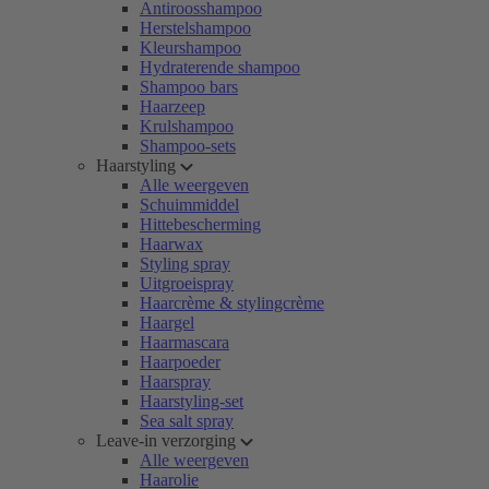
Antiroosshampoo
Herstelshampoo
Kleurshampoo
Hydraterende shampoo
Shampoo bars
Haarzeep
Krulshampoo
Shampoo-sets
Haarstyling
Alle weergeven
Schuimmiddel
Hittebescherming
Haarwax
Styling spray
Uitgroeispray
Haarcrème & stylingcrème
Haargel
Haarmascara
Haarpoeder
Haarspray
Haarstyling-set
Sea salt spray
Leave-in verzorging
Alle weergeven
Haarolie