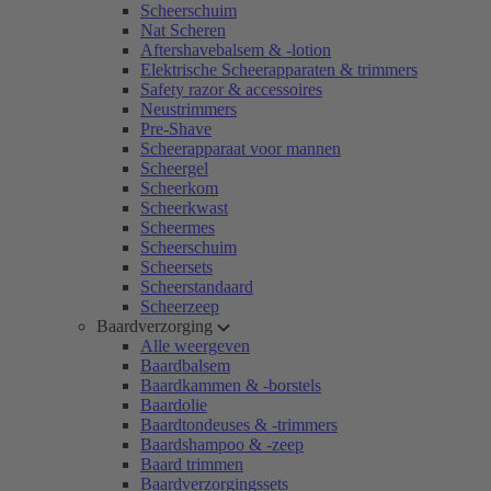
Scheerschuim
Nat Scheren
Aftershavebalsem & -lotion
Elektrische Scheerapparaten & trimmers
Safety razor & accessoires
Neustrimmers
Pre-Shave
Scheerapparaat voor mannen
Scheergel
Scheerkom
Scheerkwast
Scheermes
Scheerschuim
Scheersets
Scheerstandaard
Scheerzeep
Baardverzorging
Alle weergeven
Baardbalsem
Baardkammen & -borstels
Baardolie
Baardtondeuses & -trimmers
Baardshampoo & -zeep
Baard trimmen
Baardverzorgingssets