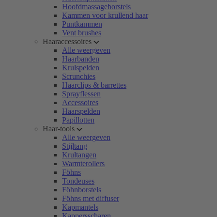
Hoofdmassageborstels
Kammen voor krullend haar
Puntkammen
Vent brushes
Haaraccessoires
Alle weergeven
Haarbanden
Krulspelden
Scrunchies
Haarclips & barrettes
Sprayflessen
Accessoires
Haarspelden
Papillotten
Haar-tools
Alle weergeven
Stijltang
Krultangen
Warmterollers
Föhns
Tondeuses
Föhnborstels
Föhns met diffuser
Kapmantels
Kappersscharen