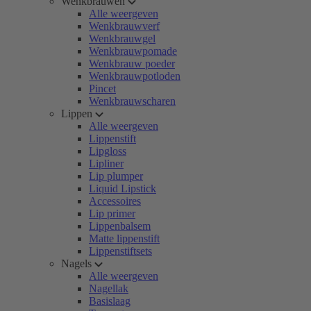
Wenkbrauwen
Alle weergeven
Wenkbrauwverf
Wenkbrauwgel
Wenkbrauwpomade
Wenkbrauw poeder
Wenkbrauwpotloden
Pincet
Wenkbrauwscharen
Lippen
Alle weergeven
Lippenstift
Lipgloss
Lipliner
Lip plumper
Liquid Lipstick
Accessoires
Lip primer
Lippenbalsem
Matte lippenstift
Lippenstiftsets
Nagels
Alle weergeven
Nagellak
Basislaag