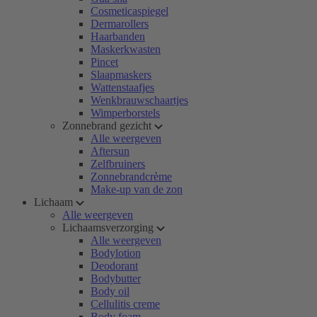
Cosmeticaspiegel
Dermarollers
Haarbanden
Maskerkwasten
Pincet
Slaapmaskers
Wattenstaafjes
Wenkbrauwschaartjes
Wimperborstels
Zonnebrand gezicht
Alle weergeven
Aftersun
Zelfbruiners
Zonnebrandcrème
Make-up van de zon
Lichaam
Alle weergeven
Lichaamsverzorging
Alle weergeven
Bodylotion
Deodorant
Bodybutter
Body oil
Cellulitis creme
Body foam