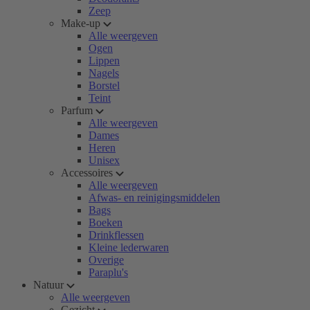
Zeep
Make-up
Alle weergeven
Ogen
Lippen
Nagels
Borstel
Teint
Parfum
Alle weergeven
Dames
Heren
Unisex
Accessoires
Alle weergeven
Afwas- en reinigingsmiddelen
Bags
Boeken
Drinkflessen
Kleine lederwaren
Overige
Paraplu's
Natuur
Alle weergeven
Gezicht