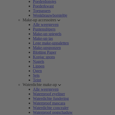
Poederdonsjes
Poederkwast
Toepassers
Wenkbrauwborsteltje
Make-up accessoires
Alle weergeven
Puntenslijpers
Make-up spiegels
Make-up tas
Lege make-uppaletten
Make-upsponzen
Blotting Paper
Konjac spons
Nagels
Lippen
Ogen
Sets
Teint
Waterdichte make-up
Alle weergeven
Waterproof eyeliner
Waterdichte fundering
Waterproof mascara
Waterdichte concealer
Waterproof oogschaduw