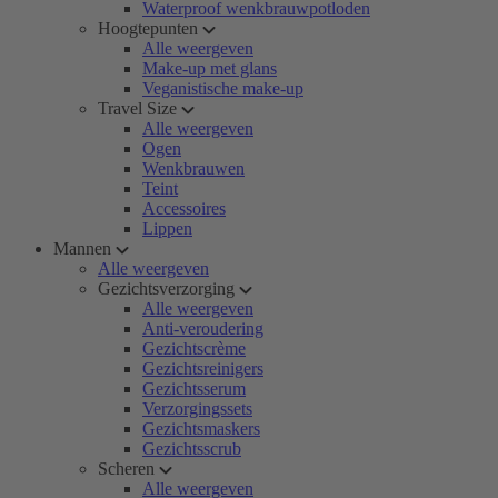
Waterproof wenkbrauwpotloden
Hoogtepunten
Alle weergeven
Make-up met glans
Veganistische make-up
Travel Size
Alle weergeven
Ogen
Wenkbrauwen
Teint
Accessoires
Lippen
Mannen
Alle weergeven
Gezichtsverzorging
Alle weergeven
Anti-veroudering
Gezichtscrème
Gezichtsreinigers
Gezichtsserum
Verzorgingssets
Gezichtsmaskers
Gezichtsscrub
Scheren
Alle weergeven