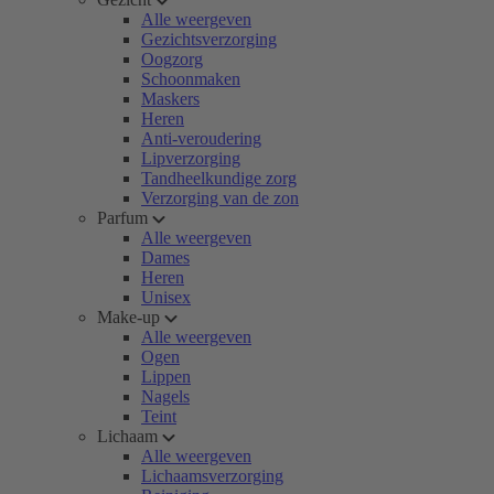
Alle weergeven
Gezichtsverzorging
Oogzorg
Schoonmaken
Maskers
Heren
Anti-veroudering
Lipverzorging
Tandheelkundige zorg
Verzorging van de zon
Parfum
Alle weergeven
Dames
Heren
Unisex
Make-up
Alle weergeven
Ogen
Lippen
Nagels
Teint
Lichaam
Alle weergeven
Lichaamsverzorging