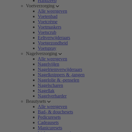
Handzeep
Voetverzorging
Alle weergeven
Voetenbad
Voetcrème
Voetmaskers
Voetscrub
Eeltverwijderaars
Voetgezondheid
Voetspray
Nagelverzorging
Alle weergeven
Nagelvijlen
Nagelriemverwijderaars
Nagelknippers & -tangen
Nagelolie & -penselen
Nagelscharen
Nagellak
Nagelverharder
Beautysets
Alle weergeven
Bad- & douchesets
Pedicuresets
Cadeausets
Manicuresets