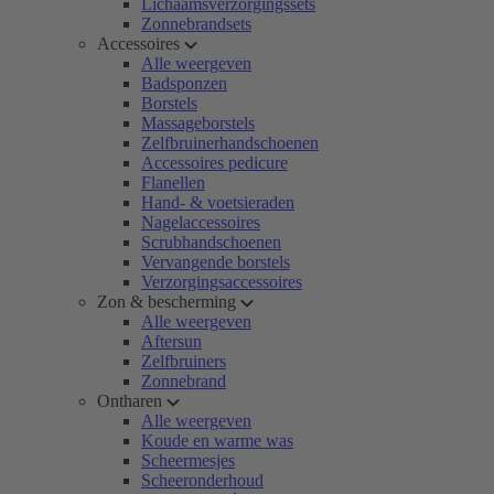
Lichaamsverzorgingssets
Zonnebrandsets
Accessoires
Alle weergeven
Badsponzen
Borstels
Massageborstels
Zelfbruinerhandschoenen
Accessoires pedicure
Flanellen
Hand- & voetsieraden
Nagelaccessoires
Scrubhandschoenen
Vervangende borstels
Verzorgingsaccessoires
Zon & bescherming
Alle weergeven
Aftersun
Zelfbruiners
Zonnebrand
Ontharen
Alle weergeven
Koude en warme was
Scheermesjes
Scheeronderhoud