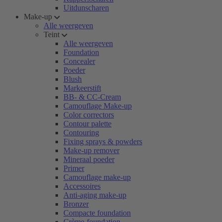
Uitdunscharen
Make-up
Alle weergeven
Teint
Alle weergeven
Foundation
Concealer
Poeder
Blush
Markeerstift
BB- & CC-Cream
Camouflage Make-up
Color correctors
Contour palette
Contouring
Fixing sprays & powders
Make-up remover
Mineraal poeder
Primer
Camouflage make-up
Accessoires
Anti-aging make-up
Bronzer
Compacte foundation
Crème-foundation