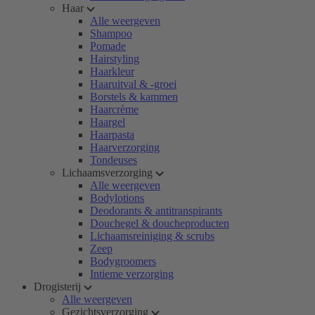
Haar
Alle weergeven
Shampoo
Pomade
Hairstyling
Haarkleur
Haaruitval & -groei
Borstels & kammen
Haarcrème
Haargel
Haarpasta
Haarverzorging
Tondeuses
Lichaamsverzorging
Alle weergeven
Bodylotions
Deodorants & antitranspirants
Douchegel & doucheproducten
Lichaamsreiniging & scrubs
Zeep
Bodygroomers
Intieme verzorging
Drogisterij
Alle weergeven
Gezichtsverzorging