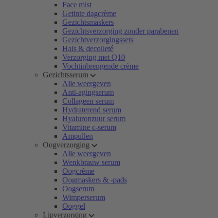
Face mist
Getinte dagcrème
Gezichtsmaskers
Gezichtsverzorging zonder parabenen
Gezichtverzorgingssets
Hals & decolleté
Verzorging met Q10
Vochtinbrengende crème
Gezichtsserum
Alle weergeven
Anti-agingserum
Collageen serum
Hydraterend serum
Hyaluronzuur serum
Vitamine c-serum
Ampullen
Oogverzorging
Alle weergeven
Wenkbrauw serum
Oogcrème
Oogmaskers & -pads
Oogserum
Wimperserum
Ooggel
Lipverzorging