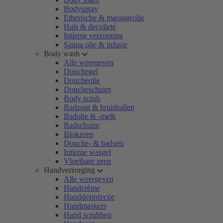
Bodyspray
Etherische & massageolie
Hals & decolleté
Intieme verzorging
Sauna olie & infusie
Body wash
Alle weergeven
Douchegel
Doucheolie
Doucheschuim
Body scrub
Badzout & bruisballen
Badolie & -melk
Badschuim
Blokzeep
Douche- & badsets
Intieme wasgel
Vloeibare zeep
Handverzorging
Alle weergeven
Handcrème
Handdesinfectie
Handmaskers
Hand scrubben