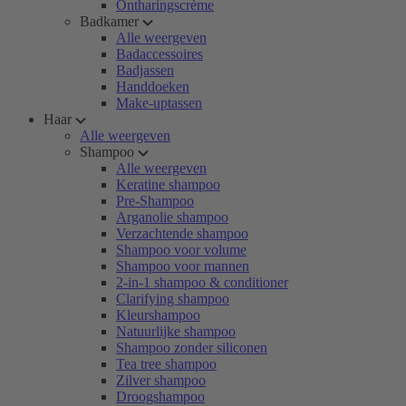
Ontharingscrème
Badkamer
Alle weergeven
Badaccessoires
Badjassen
Handdoeken
Make-uptassen
Haar
Alle weergeven
Shampoo
Alle weergeven
Keratine shampoo
Pre-Shampoo
Arganolie shampoo
Verzachtende shampoo
Shampoo voor volume
Shampoo voor mannen
2-in-1 shampoo & conditioner
Clarifying shampoo
Kleurshampoo
Natuurlijke shampoo
Shampoo zonder siliconen
Tea tree shampoo
Zilver shampoo
Droogshampoo