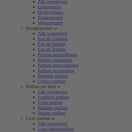
Alle weergeven
Lentegeuren
Herfst geuren
Zomergeuren
Wintergeuren
Hoogtepunten
Alle weergeven
Eau de Cologne
Eau de Parfum
Eau de Toilette
Parfum aanbiedingen
Parfum miniaturen
Parfum nieuwigheden
Parfum op rekening
Populair parfum
Unisex parfum
Parfum per land
Alle weergeven
Arabisch parfum
Frans parfum
Italiaans parfum
Spaans parfum
Luxe parfum
Alle weergeven
Luxe damesparfum