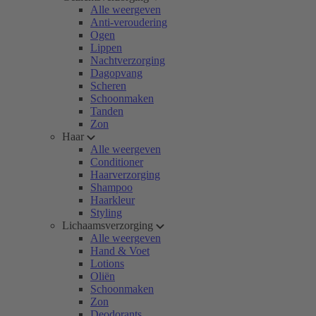
Alle weergeven
Anti-veroudering
Ogen
Lippen
Nachtverzorging
Dagopvang
Scheren
Schoonmaken
Tanden
Zon
Haar
Alle weergeven
Conditioner
Haarverzorging
Shampoo
Haarkleur
Styling
Lichaamsverzorging
Alle weergeven
Hand & Voet
Lotions
Oliën
Schoonmaken
Zon
Deodorants