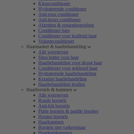
Kleurconditioner
Hydraterende conditioner
Anti-roos conditioner
Anti-kroes conditioner
Afzetting & reparatiespoeling
Conditioner bars
Conditioner voor krullend haar
Volumeconditioner
Haarmasker & haarbehandeling
Alle weergeven
Shea butter voor haar
Haarbehandeling voor droog haar
Conditioner voor gekleurd haar
Hydraterende haarbehandeling
Keratine haarbehandeling
Haarbehandeling krullen
Haarborstels & kammen
Alle weergeven
Ronde borstels
Anti-klit borstels
Platte borstels & paddle brushes
Houten borstels
Haarkammen
Borstels met varkenshaar
Haarknipkammen