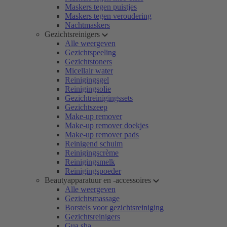
Maskers tegen puistjes
Maskers tegen veroudering
Nachtmaskers
Gezichtsreinigers
Alle weergeven
Gezichtspeeling
Gezichtstoners
Micellair water
Reinigingsgel
Reinigingsolie
Gezichtreinigingssets
Gezichtszeep
Make-up remover
Make-up remover doekjes
Make-up remover pads
Reinigend schuim
Reinigingscrème
Reinigingsmelk
Reinigingspoeder
Beautyapparatuur en -accessoires
Alle weergeven
Gezichtsmassage
Borstels voor gezichtsreiniging
Gezichtsreinigers
Gua sha