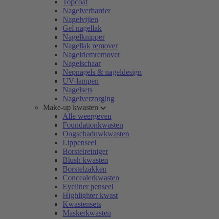
Topcoat
Nagelverharder
Nagelvijlen
Gel nagellak
Nagelknipper
Nagellak remover
Nagelriemremover
Nagelschaar
Nepnagels & nageldesign
UV-lampen
Nagelsets
Nagelverzorging
Make-up kwasten
Alle weergeven
Foundationkwasten
Oogschaduwkwasten
Lippenseel
Borstelreiniger
Blush kwasten
Borstelzakken
Concealerkwasten
Eyeliner penseel
Highlighter kwast
Kwastensets
Maskerkwasten