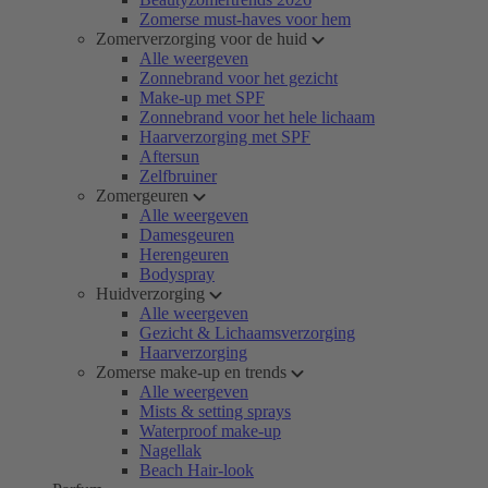
Zomerse must-haves voor hem
Zomerverzorging voor de huid
Alle weergeven
Zonnebrand voor het gezicht
Make-up met SPF
Zonnebrand voor het hele lichaam
Haarverzorging met SPF
Aftersun
Zelfbruiner
Zomergeuren
Alle weergeven
Damesgeuren
Herengeuren
Bodyspray
Huidverzorging
Alle weergeven
Gezicht & Lichaamsverzorging
Haarverzorging
Zomerse make-up en trends
Alle weergeven
Mists & setting sprays
Waterproof make-up
Nagellak
Beach Hair-look