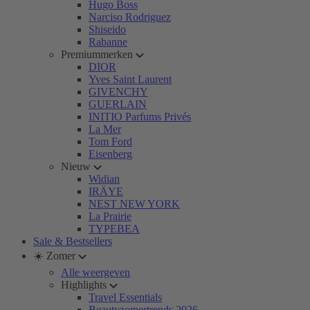
Hugo Boss
Narciso Rodriguez
Shiseido
Rabanne
Premiummerken
DIOR
Yves Saint Laurent
GIVENCHY
GUERLAIN
INITIO Parfums Privés
La Mer
Tom Ford
Eisenberg
Nieuw
Widian
IRÄYE
NEST NEW YORK
La Prairie
TYPEBEA
Sale & Bestsellers
☀️ Zomer
Alle weergeven
Highlights
Travel Essentials
Beautyzomertrends 2026