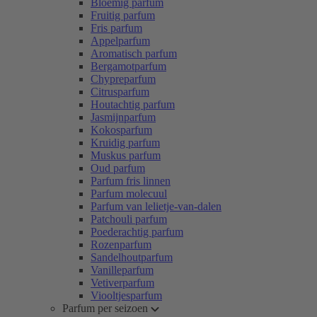
Bloemig parfum
Fruitig parfum
Fris parfum
Appelparfum
Aromatisch parfum
Bergamotparfum
Chypreparfum
Citrusparfum
Houtachtig parfum
Jasmijnparfum
Kokosparfum
Kruidig parfum
Muskus parfum
Oud parfum
Parfum fris linnen
Parfum molecuul
Parfum van lelietje-van-dalen
Patchouli parfum
Poederachtig parfum
Rozenparfum
Sandelhoutparfum
Vanilleparfum
Vetiverparfum
Viooltjesparfum
Parfum per seizoen