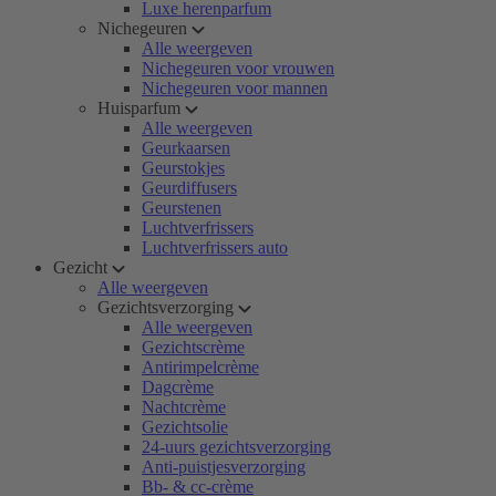
Luxe herenparfum
Nichegeuren
Alle weergeven
Nichegeuren voor vrouwen
Nichegeuren voor mannen
Huisparfum
Alle weergeven
Geurkaarsen
Geurstokjes
Geurdiffusers
Geurstenen
Luchtverfrissers
Luchtverfrissers auto
Gezicht
Alle weergeven
Gezichtsverzorging
Alle weergeven
Gezichtscrème
Antirimpelcrème
Dagcrème
Nachtcrème
Gezichtsolie
24-uurs gezichtsverzorging
Anti-puistjesverzorging
Bb- & cc-crème