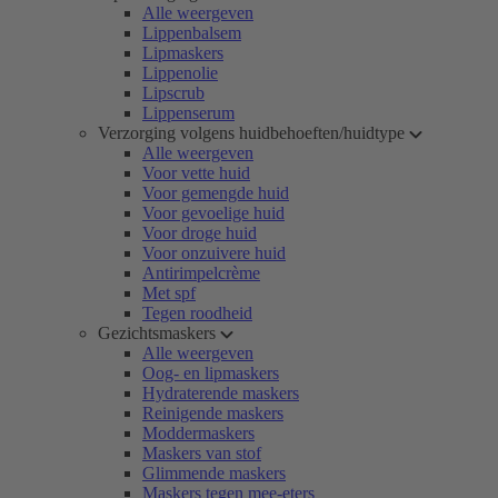
Alle weergeven
Lippenbalsem
Lipmaskers
Lippenolie
Lipscrub
Lippenserum
Verzorging volgens huidbehoeften/huidtype
Alle weergeven
Voor vette huid
Voor gemengde huid
Voor gevoelige huid
Voor droge huid
Voor onzuivere huid
Antirimpelcrème
Met spf
Tegen roodheid
Gezichtsmaskers
Alle weergeven
Oog- en lipmaskers
Hydraterende maskers
Reinigende maskers
Moddermaskers
Maskers van stof
Glimmende maskers
Maskers tegen mee-eters