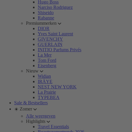
Hugo Boss
Narciso Rodriguez
Shiseido
Rabanne
Premiummerken
DIOR
Yves Saint Laurent
GIVENCHY
GUERLAIN
INITIO Parfums Privés
La Mer
Tom Ford
Eisenberg
Nieuw
Widian
IRÄYE
NEST NEW YORK
La Prairie
TYPEBEA
Sale & Bestsellers
☀️ Zomer
Alle weergeven
Highlights
Travel Essentials
Beautyzomertrends 2026