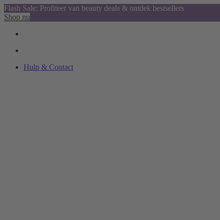
Flash Sale: Profiteer van beauty deals & ontdek bestsellers
Shop nu
Hulp & Contact