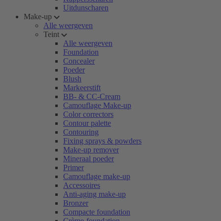
Uitdunscharen
Make-up
Alle weergeven
Teint
Alle weergeven
Foundation
Concealer
Poeder
Blush
Markeerstift
BB- & CC-Cream
Camouflage Make-up
Color correctors
Contour palette
Contouring
Fixing sprays & powders
Make-up remover
Mineraal poeder
Primer
Camouflage make-up
Accessoires
Anti-aging make-up
Bronzer
Compacte foundation
Crème-foundation