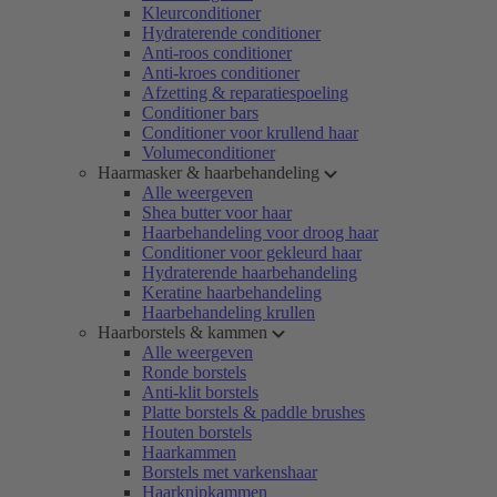
Kleurconditioner
Hydraterende conditioner
Anti-roos conditioner
Anti-kroes conditioner
Afzetting & reparatiespoeling
Conditioner bars
Conditioner voor krullend haar
Volumeconditioner
Haarmasker & haarbehandeling
Alle weergeven
Shea butter voor haar
Haarbehandeling voor droog haar
Conditioner voor gekleurd haar
Hydraterende haarbehandeling
Keratine haarbehandeling
Haarbehandeling krullen
Haarborstels & kammen
Alle weergeven
Ronde borstels
Anti-klit borstels
Platte borstels & paddle brushes
Houten borstels
Haarkammen
Borstels met varkenshaar
Haarknipkammen