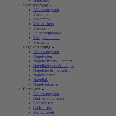
Handzeep
Voetverzorging
Alle weergeven
Voetenbad
Voetcrème
Voetmaskers
Voetscrub
Eeltverwijderaars
Voetgezondheid
Voetspray
Nagelverzorging
Alle weergeven
Nagelvijlen
Nagelriemverwijderaars
Nagelknippers & -tangen
Nagelolie & -penselen
Nagelscharen
Nagellak
Nagelverharder
Beautysets
Alle weergeven
Bad- & douchesets
Pedicuresets
Cadeausets
Manicuresets