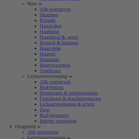
Haar
Alle weergeven
Shampoo
Pomade
Hairstyling
Haarkleur
Haaruitval & -groei
Borstels & kammen
Haarcrème
Haargel
Haarpasta
Haarverzorging
Tondeuses
Lichaamsverzorging
Alle weergeven
Bodylotions
Deodorants & antitranspirants
Douchegel & doucheproducten
Lichaamsreiniging & scrubs
Zeep
Bodygroomers
Intieme verzorging
Drogisterij
Alle weergeven
Gezichtsverzorging