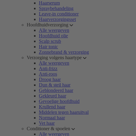
Haarserum
Spraybehandeling
Leave-in conditioner
Haarverzorgingsset
Hoofdhuidverzorging
Alle weergeven
Hoofdhuid olie
Scalp scrub
Hair tonic
Zonnebrand & verzorging
Verzorging volgens haartype
Alle weergeven
Anti-frizz
Anti-roos
Droog haar
Dun & steil haar
Geblondeerd haar
Gekleurd haar
Gevoelige hoofdhuid
Krullend haar
Middelen tegen haaruitval
Normaal haar
Vet haar
Conditioner & spoelen
Alle weergeven