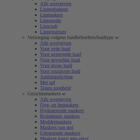
Alle weergeven
Lippenbalsem
Lipmaskers
Lippenolie
Lipscrub
Lippenserum
Verzorging volgens huidbehoeften/huidtype
Alle weergeven
Voor vette huid
Voor gemengde huid
Voor gevoelige huid
Voor droge huid
Voor onzuivere huid
Antirimpelcrème
Met spf
Tegen roodheid
Gezichtsmaskers
Alle weergeven
Oog- en lipmaskers
Hydraterende maskers
Reinigende maskers
Moddermaskers
Maskers van stof
Glimmende maskers
Maskers tegen mee-eters