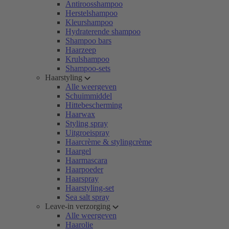
Antiroosshampoo
Herstelshampoo
Kleurshampoo
Hydraterende shampoo
Shampoo bars
Haarzeep
Krulshampoo
Shampoo-sets
Haarstyling
Alle weergeven
Schuimmiddel
Hittebescherming
Haarwax
Styling spray
Uitgroeispray
Haarcrème & stylingcrème
Haargel
Haarmascara
Haarpoeder
Haarspray
Haarstyling-set
Sea salt spray
Leave-in verzorging
Alle weergeven
Haarolie