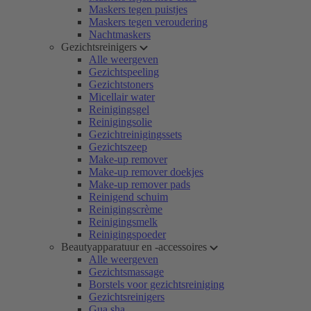
Maskers tegen puistjes
Maskers tegen veroudering
Nachtmaskers
Gezichtsreinigers
Alle weergeven
Gezichtspeeling
Gezichtstoners
Micellair water
Reinigingsgel
Reinigingsolie
Gezichtreinigingssets
Gezichtszeep
Make-up remover
Make-up remover doekjes
Make-up remover pads
Reinigend schuim
Reinigingscrème
Reinigingsmelk
Reinigingspoeder
Beautyapparatuur en -accessoires
Alle weergeven
Gezichtsmassage
Borstels voor gezichtsreiniging
Gezichtsreinigers
Gua sha