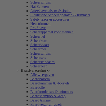
Scheerschuim
Nat Scheren
Aftershavebalsem & -lotion
Elektrische Scheerapparaten & trimmers
Safety razor & accessoires
Neustrimmers
Pre-Shave
Scheerapparaat voor mannen
Scheergel
Scheerkom
Scheerkwast
Scheermes
Scheerschuim
Scheersets
Scheerstandaard
Scheerzeep
Baardverzorging
Alle weergeven
Baardbalsem
Baardkammen & -borstels
Baardolie
Baardtondeuses & -trimmers
Baardshampoo & -zeep
Baard trimmen
Baardverzorgingssets