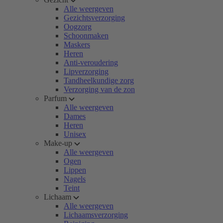
Alle weergeven
Gezichtsverzorging
Oogzorg
Schoonmaken
Maskers
Heren
Anti-veroudering
Lipverzorging
Tandheelkundige zorg
Verzorging van de zon
Parfum
Alle weergeven
Dames
Heren
Unisex
Make-up
Alle weergeven
Ogen
Lippen
Nagels
Teint
Lichaam
Alle weergeven
Lichaamsverzorging