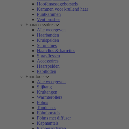
Hoofdmassageborstels
Kammen voor krullend haar
Puntkammen
Vent brushes
Haaraccessoires
Alle weergeven
Haarbanden
Krulspelden
Scrunchies
Haarclips & barrettes
Sprayflessen
Accessoires
Haarspelden
Papillotten
Haar-tools
Alle weergeven
Stijltang
Krultangen
Warmterollers
Föhns
Tondeuses
Föhnborstels
Föhns met diffuser
Kapmantels
Kappersscharen