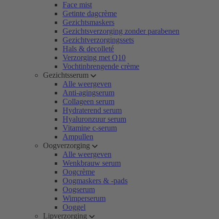
Face mist
Getinte dagcrème
Gezichtsmaskers
Gezichtsverzorging zonder parabenen
Gezichtverzorgingssets
Hals & decolleté
Verzorging met Q10
Vochtinbrengende crème
Gezichtsserum
Alle weergeven
Anti-agingserum
Collageen serum
Hydraterend serum
Hyaluronzuur serum
Vitamine c-serum
Ampullen
Oogverzorging
Alle weergeven
Wenkbrauw serum
Oogcrème
Oogmaskers & -pads
Oogserum
Wimperserum
Ooggel
Lipverzorging