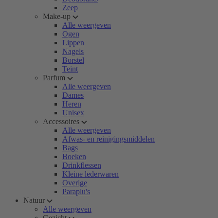
Zeep
Make-up
Alle weergeven
Ogen
Lippen
Nagels
Borstel
Teint
Parfum
Alle weergeven
Dames
Heren
Unisex
Accessoires
Alle weergeven
Afwas- en reinigingsmiddelen
Bags
Boeken
Drinkflessen
Kleine lederwaren
Overige
Paraplu's
Natuur
Alle weergeven
Gezicht