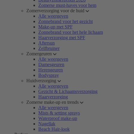
Zomerse must-haves voor hem
Zomerverzorging voor de huid
Alle weergeven
Zonnebrand voor het gezicht
Make-up met SPF
Zonnebrand voor het hele lichaam
Haarverzorging met SPF
Aftersun
Zelfbruiner
Zomergeuren
Alle weergeven
Damesgeuren
Herengeuren
Bodyspray
Huidverzorging
Alle weergeven
Gezicht & Lichaamsverzorging
Haarverzorging
Zomerse make-up en trends
Alle weergeven
Mists & setting sprays
Waterproof make-up
Nagellak
Beach Hair-look