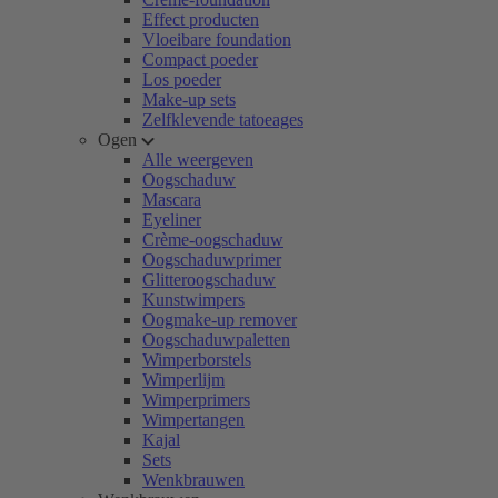
Effect producten
Vloeibare foundation
Compact poeder
Los poeder
Make-up sets
Zelfklevende tatoeages
Ogen
Alle weergeven
Oogschaduw
Mascara
Eyeliner
Crème-oogschaduw
Oogschaduwprimer
Glitteroogschaduw
Kunstwimpers
Oogmake-up remover
Oogschaduwpaletten
Wimperborstels
Wimperlijm
Wimperprimers
Wimpertangen
Kajal
Sets
Wenkbrauwen