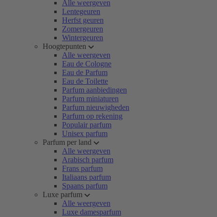
Alle weergeven
Lentegeuren
Herfst geuren
Zomergeuren
Wintergeuren
Hoogtepunten
Alle weergeven
Eau de Cologne
Eau de Parfum
Eau de Toilette
Parfum aanbiedingen
Parfum miniaturen
Parfum nieuwigheden
Parfum op rekening
Populair parfum
Unisex parfum
Parfum per land
Alle weergeven
Arabisch parfum
Frans parfum
Italiaans parfum
Spaans parfum
Luxe parfum
Alle weergeven
Luxe damesparfum