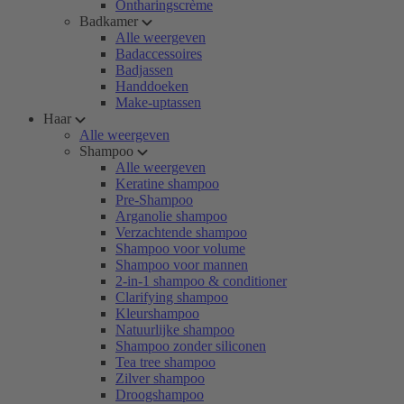
Ontharingscrème
Badkamer
Alle weergeven
Badaccessoires
Badjassen
Handdoeken
Make-uptassen
Haar
Alle weergeven
Shampoo
Alle weergeven
Keratine shampoo
Pre-Shampoo
Arganolie shampoo
Verzachtende shampoo
Shampoo voor volume
Shampoo voor mannen
2-in-1 shampoo & conditioner
Clarifying shampoo
Kleurshampoo
Natuurlijke shampoo
Shampoo zonder siliconen
Tea tree shampoo
Zilver shampoo
Droogshampoo