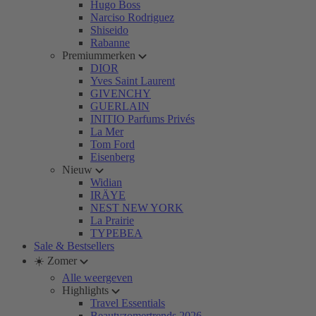
Hugo Boss
Narciso Rodriguez
Shiseido
Rabanne
Premiummerken
DIOR
Yves Saint Laurent
GIVENCHY
GUERLAIN
INITIO Parfums Privés
La Mer
Tom Ford
Eisenberg
Nieuw
Widian
IRÄYE
NEST NEW YORK
La Prairie
TYPEBEA
Sale & Bestsellers
☀️ Zomer
Alle weergeven
Highlights
Travel Essentials
Beautyzomertrends 2026