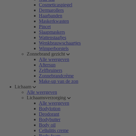
Cosmeticaspiegel
Dermarollers
Haarbanden
Maskerkwasten
Pincet
Slaapmaskers
Wattenstaafjes
Wenkbrauwschaartjes
Wimperborstels
Zonnebrand gezicht
Alle weergeven
Aftersun
Zelfbruiners
Zonnebrandcrème
Make-up van de zon
Lichaam
Alle weergeven
Lichaamsverzorging
Alle weergeven
Bodylotion
Deodorant
Bodybutter
Body oil
Cellulitis creme
Body foam