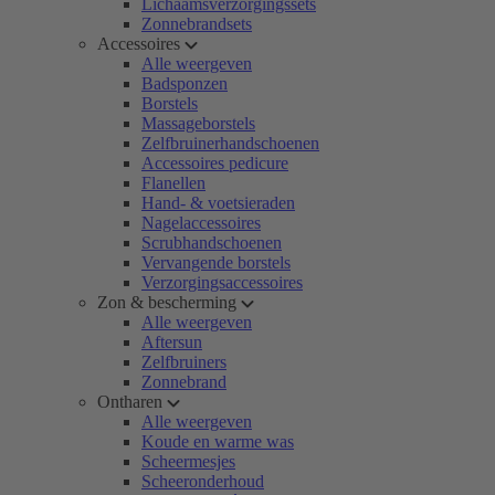
Lichaamsverzorgingssets
Zonnebrandsets
Accessoires
Alle weergeven
Badsponzen
Borstels
Massageborstels
Zelfbruinerhandschoenen
Accessoires pedicure
Flanellen
Hand- & voetsieraden
Nagelaccessoires
Scrubhandschoenen
Vervangende borstels
Verzorgingsaccessoires
Zon & bescherming
Alle weergeven
Aftersun
Zelfbruiners
Zonnebrand
Ontharen
Alle weergeven
Koude en warme was
Scheermesjes
Scheeronderhoud