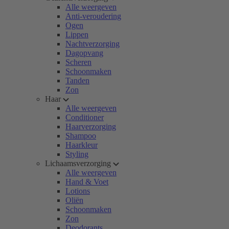
Alle weergeven
Anti-veroudering
Ogen
Lippen
Nachtverzorging
Dagopvang
Scheren
Schoonmaken
Tanden
Zon
Haar
Alle weergeven
Conditioner
Haarverzorging
Shampoo
Haarkleur
Styling
Lichaamsverzorging
Alle weergeven
Hand & Voet
Lotions
Oliën
Schoonmaken
Zon
Deodorants