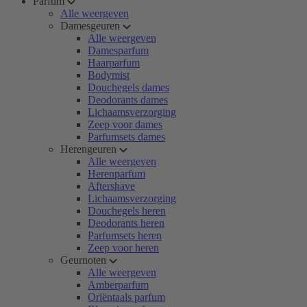
Parfum
Alle weergeven
Damesgeuren
Alle weergeven
Damesparfum
Haarparfum
Bodymist
Douchegels dames
Deodorants dames
Lichaamsverzorging
Zeep voor dames
Parfumsets dames
Herengeuren
Alle weergeven
Herenparfum
Aftershave
Lichaamsverzorging
Douchegels heren
Deodorants heren
Parfumsets heren
Zeep voor heren
Geurnoten
Alle weergeven
Amberparfum
Oriëntaals parfum