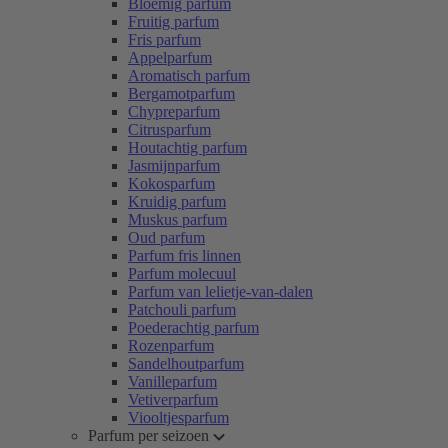
Bloemig parfum
Fruitig parfum
Fris parfum
Appelparfum
Aromatisch parfum
Bergamotparfum
Chypreparfum
Citrusparfum
Houtachtig parfum
Jasmijnparfum
Kokosparfum
Kruidig parfum
Muskus parfum
Oud parfum
Parfum fris linnen
Parfum molecuul
Parfum van lelietje-van-dalen
Patchouli parfum
Poederachtig parfum
Rozenparfum
Sandelhoutparfum
Vanilleparfum
Vetiverparfum
Viooltjesparfum
Parfum per seizoen