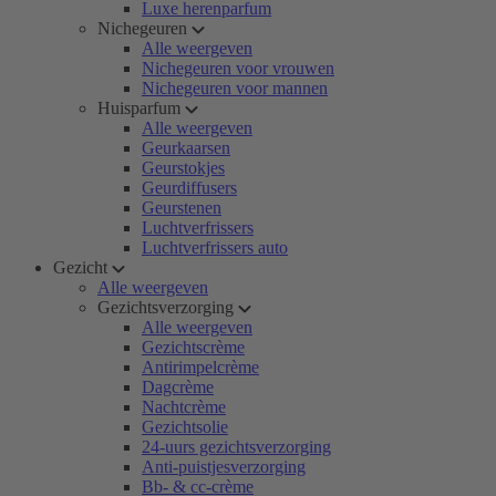
Luxe herenparfum
Nichegeuren
Alle weergeven
Nichegeuren voor vrouwen
Nichegeuren voor mannen
Huisparfum
Alle weergeven
Geurkaarsen
Geurstokjes
Geurdiffusers
Geurstenen
Luchtverfrissers
Luchtverfrissers auto
Gezicht
Alle weergeven
Gezichtsverzorging
Alle weergeven
Gezichtscrème
Antirimpelcrème
Dagcrème
Nachtcrème
Gezichtsolie
24-uurs gezichtsverzorging
Anti-puistjesverzorging
Bb- & cc-crème