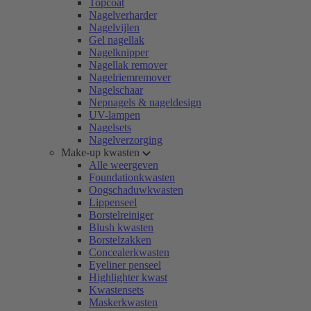
Topcoat
Nagelverharder
Nagelvijlen
Gel nagellak
Nagelknipper
Nagellak remover
Nagelriemremover
Nagelschaar
Nepnagels & nageldesign
UV-lampen
Nagelsets
Nagelverzorging
Make-up kwasten
Alle weergeven
Foundationkwasten
Oogschaduwkwasten
Lippenseel
Borstelreiniger
Blush kwasten
Borstelzakken
Concealerkwasten
Eyeliner penseel
Highlighter kwast
Kwastensets
Maskerkwasten