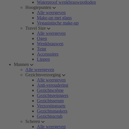
Waterproof wenkbrauwpotloden
Hoogtepunten
Alle weergeven
Make-up met glans
Veganistische make-up
Travel Size
Alle weergeven
Ogen
Wenkbrauwen
Teint
Accessoires
Lippen
Mannen
Alle weergeven
Gezichtsverzorging
Alle weergeven
Anti-veroudering
Gezichtscrème
Gezichtsreinigers
Gezichtsserum
Verzorgingssets
Gezichtsmaskers
Gezichtsscrub
Scheren
Alle weergeven