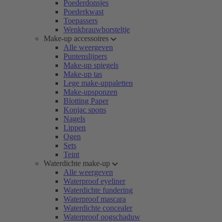
Poederdonsjes
Poederkwast
Toepassers
Wenkbrauwborsteltje
Make-up accessoires
Alle weergeven
Puntenslijpers
Make-up spiegels
Make-up tas
Lege make-uppaletten
Make-upsponzen
Blotting Paper
Konjac spons
Nagels
Lippen
Ogen
Sets
Teint
Waterdichte make-up
Alle weergeven
Waterproof eyeliner
Waterdichte fundering
Waterproof mascara
Waterdichte concealer
Waterproof oogschaduw