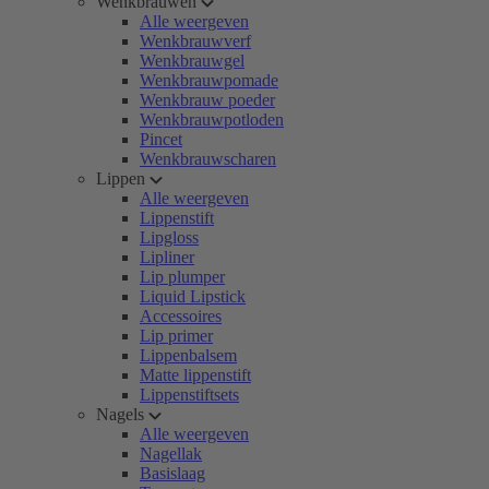
Wenkbrauwen
Alle weergeven
Wenkbrauwverf
Wenkbrauwgel
Wenkbrauwpomade
Wenkbrauw poeder
Wenkbrauwpotloden
Pincet
Wenkbrauwscharen
Lippen
Alle weergeven
Lippenstift
Lipgloss
Lipliner
Lip plumper
Liquid Lipstick
Accessoires
Lip primer
Lippenbalsem
Matte lippenstift
Lippenstiftsets
Nagels
Alle weergeven
Nagellak
Basislaag