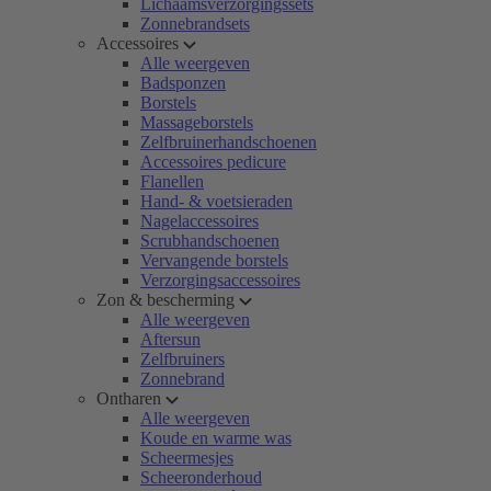
Lichaamsverzorgingssets
Zonnebrandsets
Accessoires
Alle weergeven
Badsponzen
Borstels
Massageborstels
Zelfbruinerhandschoenen
Accessoires pedicure
Flanellen
Hand- & voetsieraden
Nagelaccessoires
Scrubhandschoenen
Vervangende borstels
Verzorgingsaccessoires
Zon & bescherming
Alle weergeven
Aftersun
Zelfbruiners
Zonnebrand
Ontharen
Alle weergeven
Koude en warme was
Scheermesjes
Scheeronderhoud