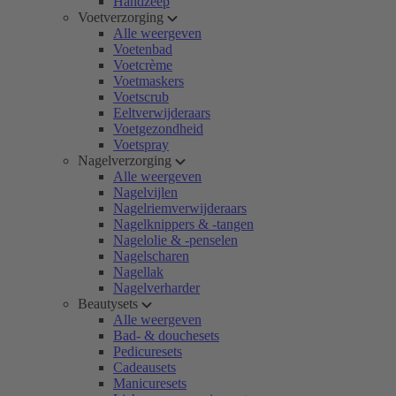
Handzeep
Voetverzorging
Alle weergeven
Voetenbad
Voetcrème
Voetmaskers
Voetscrub
Eeltverwijderaars
Voetgezondheid
Voetspray
Nagelverzorging
Alle weergeven
Nagelvijlen
Nagelriemverwijderaars
Nagelknippers & -tangen
Nagelolie & -penselen
Nagelscharen
Nagellak
Nagelverharder
Beautysets
Alle weergeven
Bad- & douchesets
Pedicuresets
Cadeausets
Manicuresets