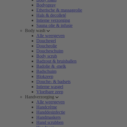
Bodyspray
Etherische & massageolie
Hals & decolleté
Intieme verzorging
Sauna olie & infusie
Body wash
Alle weergeven
Douchegel
Doucheolie
Doucheschuim
Body scrub
Badzout & bruisballen
Badolie & -melk
Badschuim
Blokzeep
Douche- & badsets
Intieme wasgel
Vloeibare zeep
Handverzorging
Alle weergeven
Handcrème
Handdesinfectie
Handmaskers
Hand scrubben