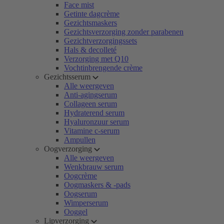
Face mist
Getinte dagcrème
Gezichtsmaskers
Gezichtsverzorging zonder parabenen
Gezichtverzorgingssets
Hals & decolleté
Verzorging met Q10
Vochtinbrengende crème
Gezichtsserum
Alle weergeven
Anti-agingserum
Collageen serum
Hydraterend serum
Hyaluronzuur serum
Vitamine c-serum
Ampullen
Oogverzorging
Alle weergeven
Wenkbrauw serum
Oogcrème
Oogmaskers & -pads
Oogserum
Wimperserum
Ooggel
Lipverzorging