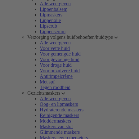
Alle weergeven
Lippenbalsem
Lipmaskers
Lippenolie
Lipscrub
Lippenserum
Verzorging volgens huidbehoeften/huidtype
Alle weergeven
Voor vette huid
Voor gemengde huid
Voor gevoelige huid
Voor droge huid
Voor onzuivere huid
Antirimpelcrème
Met spf
Tegen roodheid
Gezichtsmaskers
Alle weergeven
Oog- en lipmaskers
Hydraterende maskers
Reinigende maskers
Moddermaskers
Maskers van stof
Glimmende maskers
Maskers tegen mee-eters