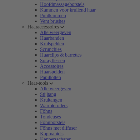
Hoofdmassageborstels
Kammen voor krullend haar
Puntkammen
Vent brushes
Haaraccessoires
Alle weergeven
Haarbanden
Krulspelden
Scrunchies
Haarclips & barrettes
Sprayflessen
Accessoires
Haarspelden
Papillotten
Haar-tools
Alle weergeven
Stijltang
Krultangen
Warmterollers
Föhns
Tondeuses
Föhnborstels
Föhns met diffuser
Kapmantels
Kappersscharen