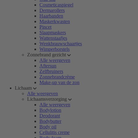
Cosmeticaspiegel
Dermarollers
Haarbanden
Maskerkwasten
Pincet
Slaapmaskers
Wattenstaafjes
Wenkbrauwschaartjes
Wimperborstels
Zonnebrand gezicht
Alle weergeven
Aftersun
Zelfbruiners
Zonnebrandcrème
Make-up van de zon
Lichaam
Alle weergeven
Lichaamsverzorging
Alle weergeven
Bodylotion
Deodorant
Bodybutter
Body oil
Cellulitis creme
Body foam