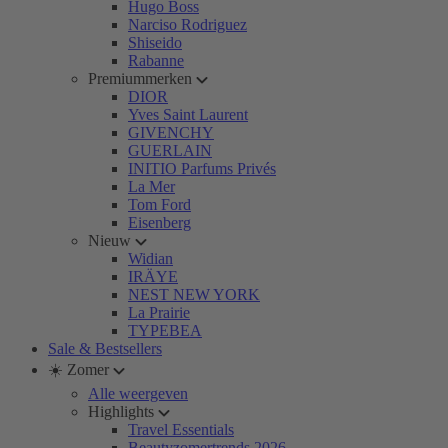
Hugo Boss
Narciso Rodriguez
Shiseido
Rabanne
Premiummerken
DIOR
Yves Saint Laurent
GIVENCHY
GUERLAIN
INITIO Parfums Privés
La Mer
Tom Ford
Eisenberg
Nieuw
Widian
IRÄYE
NEST NEW YORK
La Prairie
TYPEBEA
Sale & Bestsellers
☀️ Zomer
Alle weergeven
Highlights
Travel Essentials
Beautyzomertrends 2026