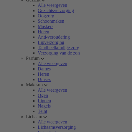
Alle weergeven
Gezichtsverzorging
Oogzorg
Schoonmaken
Maskers
Heren
Anti-veroudering
Lipverzorging
Tandheelkundige zorg
Verzorging van de zon
Parfum
Alle weergeven
Dames
Heren
Unisex
Make-up
Alle weergeven
Ogen
Lippen
Nagels
Teint
Lichaam
Alle weergeven
Lichaamsverzorging