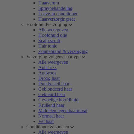
Haarserum
Spraybehandeling
Leave-in conditioner
Haarverzorgingsset
Hoofdhuidverzorging
Alle weergeven
Hoofdhuid olie
Scalp scrub
Hair tonic
Zonnebrand & verzorging
Verzorging volgens haartype
Alle weergeven
Anti-frizz
Anti-roos
Droog haar
Dun & steil haar
Geblondeerd haar
Gekleurd haar
Gevoelige hoofdhuid
Krullend haar
Middelen tegen haaruitval
Normaal haar
Vet haar
Conditioner & spoelen
Alle weergeven