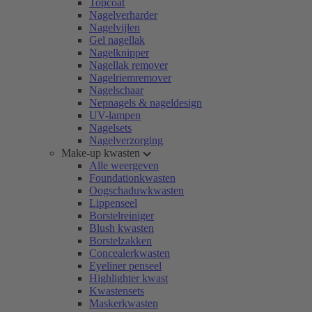
Topcoat
Nagelverharder
Nagelvijlen
Gel nagellak
Nagelknipper
Nagellak remover
Nagelriemremover
Nagelschaar
Nepnagels & nageldesign
UV-lampen
Nagelsets
Nagelverzorging
Make-up kwasten
Alle weergeven
Foundationkwasten
Oogschaduwkwasten
Lippenseel
Borstelreiniger
Blush kwasten
Borstelzakken
Concealerkwasten
Eyeliner penseel
Highlighter kwast
Kwastensets
Maskerkwasten