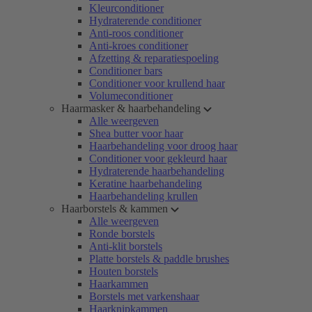
Kleurconditioner
Hydraterende conditioner
Anti-roos conditioner
Anti-kroes conditioner
Afzetting & reparatiespoeling
Conditioner bars
Conditioner voor krullend haar
Volumeconditioner
Haarmasker & haarbehandeling
Alle weergeven
Shea butter voor haar
Haarbehandeling voor droog haar
Conditioner voor gekleurd haar
Hydraterende haarbehandeling
Keratine haarbehandeling
Haarbehandeling krullen
Haarborstels & kammen
Alle weergeven
Ronde borstels
Anti-klit borstels
Platte borstels & paddle brushes
Houten borstels
Haarkammen
Borstels met varkenshaar
Haarknipkammen