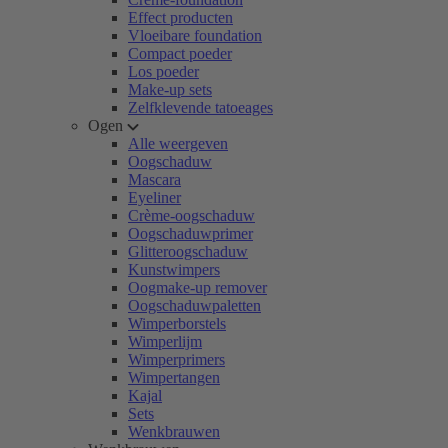
Effect producten
Vloeibare foundation
Compact poeder
Los poeder
Make-up sets
Zelfklevende tatoeages
Ogen
Alle weergeven
Oogschaduw
Mascara
Eyeliner
Crème-oogschaduw
Oogschaduwprimer
Glitteroogschaduw
Kunstwimpers
Oogmake-up remover
Oogschaduwpaletten
Wimperborstels
Wimperlijm
Wimperprimers
Wimpertangen
Kajal
Sets
Wenkbrauwen