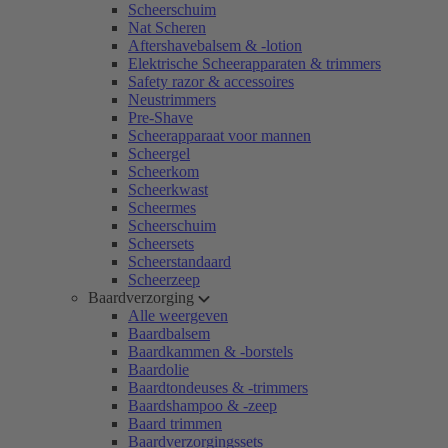
Scheerschuim
Nat Scheren
Aftershavebalsem & -lotion
Elektrische Scheerapparaten & trimmers
Safety razor & accessoires
Neustrimmers
Pre-Shave
Scheerapparaat voor mannen
Scheergel
Scheerkom
Scheerkwast
Scheermes
Scheerschuim
Scheersets
Scheerstandaard
Scheerzeep
Baardverzorging
Alle weergeven
Baardbalsem
Baardkammen & -borstels
Baardolie
Baardtondeuses & -trimmers
Baardshampoo & -zeep
Baard trimmen
Baardverzorgingssets