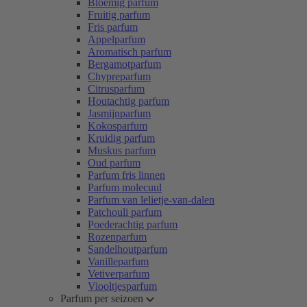
Bloemig parfum
Fruitig parfum
Fris parfum
Appelparfum
Aromatisch parfum
Bergamotparfum
Chypreparfum
Citrusparfum
Houtachtig parfum
Jasmijnparfum
Kokosparfum
Kruidig parfum
Muskus parfum
Oud parfum
Parfum fris linnen
Parfum molecuul
Parfum van lelietje-van-dalen
Patchouli parfum
Poederachtig parfum
Rozenparfum
Sandelhoutparfum
Vanilleparfum
Vetiverparfum
Viooltjesparfum
Parfum per seizoen