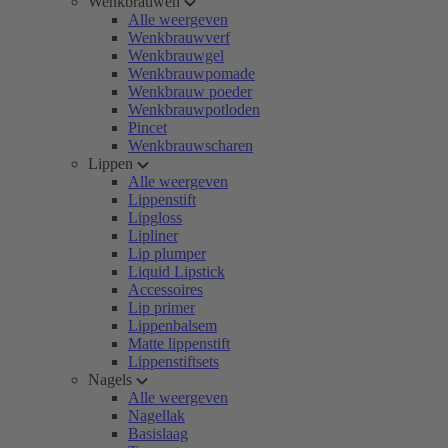
Wenkbrauwen
Alle weergeven
Wenkbrauwverf
Wenkbrauwgel
Wenkbrauwpomade
Wenkbrauw poeder
Wenkbrauwpotloden
Pincet
Wenkbrauwscharen
Lippen
Alle weergeven
Lippenstift
Lipgloss
Lipliner
Lip plumper
Liquid Lipstick
Accessoires
Lip primer
Lippenbalsem
Matte lippenstift
Lippenstiftsets
Nagels
Alle weergeven
Nagellak
Basislaag