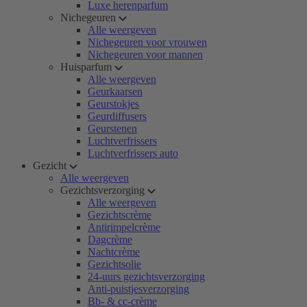
Luxe herenparfum
Nichegeuren
Alle weergeven
Nichegeuren voor vrouwen
Nichegeuren voor mannen
Huisparfum
Alle weergeven
Geurkaarsen
Geurstokjes
Geurdiffusers
Geurstenen
Luchtverfrissers
Luchtverfrissers auto
Gezicht
Alle weergeven
Gezichtsverzorging
Alle weergeven
Gezichtscrème
Antirimpelcrème
Dagcrème
Nachtcrème
Gezichtsolie
24-uurs gezichtsverzorging
Anti-puistjesverzorging
Bb- & cc-crème