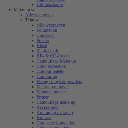
Uitdunscharen
Make-up
Alle weergeven
Teint
Alle weergeven
Foundation
Concealer
Poeder
Blush
Markeerstift
BB- & CC-Cream
Camouflage Make-up
Color correctors
Contour palette
Contouring
Fixing sprays & powders
Make-up remover
Mineraal poeder
Primer
Camouflage make-up
Accessoires
Anti-aging make-up
Bronzer
Compacte foundation
Crème-foundation