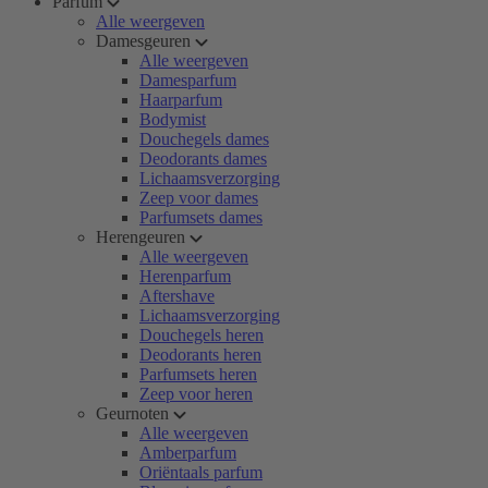
Parfum
Alle weergeven
Damesgeuren
Alle weergeven
Damesparfum
Haarparfum
Bodymist
Douchegels dames
Deodorants dames
Lichaamsverzorging
Zeep voor dames
Parfumsets dames
Herengeuren
Alle weergeven
Herenparfum
Aftershave
Lichaamsverzorging
Douchegels heren
Deodorants heren
Parfumsets heren
Zeep voor heren
Geurnoten
Alle weergeven
Amberparfum
Oriëntaals parfum