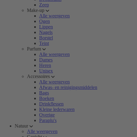
Zeep
Make-up
Alle weergeven
Ogen
Lippen
Nagels
Borstel
Teint
Parfum
Alle weergeven
Dames
Heren
Unisex
Accessoires
Alle weergeven
Afwas- en reinigingsmiddelen
Bags
Boeken
Drinkflessen
Kleine lederwaren
Overige
Paraplu's
Natuur
Alle weergeven
Gezicht