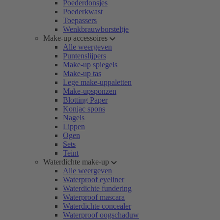
Poederdonsjes
Poederkwast
Toepassers
Wenkbrauwborsteltje
Make-up accessoires
Alle weergeven
Puntenslijpers
Make-up spiegels
Make-up tas
Lege make-uppaletten
Make-upsponzen
Blotting Paper
Konjac spons
Nagels
Lippen
Ogen
Sets
Teint
Waterdichte make-up
Alle weergeven
Waterproof eyeliner
Waterdichte fundering
Waterproof mascara
Waterdichte concealer
Waterproof oogschaduw