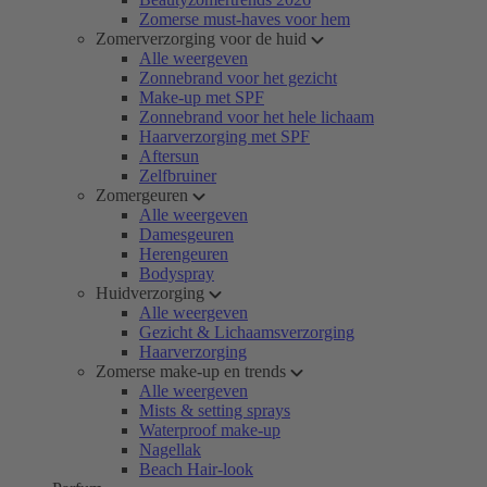
Zomerse must-haves voor hem
Zomerverzorging voor de huid
Alle weergeven
Zonnebrand voor het gezicht
Make-up met SPF
Zonnebrand voor het hele lichaam
Haarverzorging met SPF
Aftersun
Zelfbruiner
Zomergeuren
Alle weergeven
Damesgeuren
Herengeuren
Bodyspray
Huidverzorging
Alle weergeven
Gezicht & Lichaamsverzorging
Haarverzorging
Zomerse make-up en trends
Alle weergeven
Mists & setting sprays
Waterproof make-up
Nagellak
Beach Hair-look