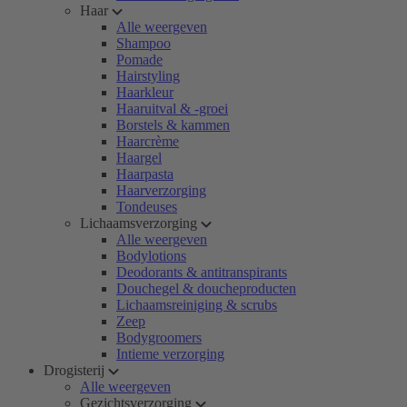
Haar
Alle weergeven
Shampoo
Pomade
Hairstyling
Haarkleur
Haaruitval & -groei
Borstels & kammen
Haarcrème
Haargel
Haarpasta
Haarverzorging
Tondeuses
Lichaamsverzorging
Alle weergeven
Bodylotions
Deodorants & antitranspirants
Douchegel & doucheproducten
Lichaamsreiniging & scrubs
Zeep
Bodygroomers
Intieme verzorging
Drogisterij
Alle weergeven
Gezichtsverzorging