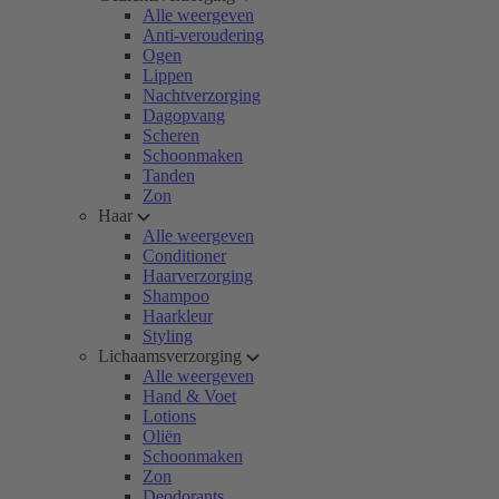
Alle weergeven
Anti-veroudering
Ogen
Lippen
Nachtverzorging
Dagopvang
Scheren
Schoonmaken
Tanden
Zon
Haar
Alle weergeven
Conditioner
Haarverzorging
Shampoo
Haarkleur
Styling
Lichaamsverzorging
Alle weergeven
Hand & Voet
Lotions
Oliën
Schoonmaken
Zon
Deodorants