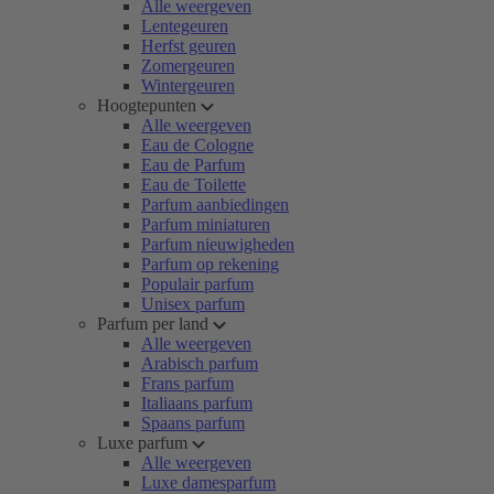
Alle weergeven
Lentegeuren
Herfst geuren
Zomergeuren
Wintergeuren
Hoogtepunten
Alle weergeven
Eau de Cologne
Eau de Parfum
Eau de Toilette
Parfum aanbiedingen
Parfum miniaturen
Parfum nieuwigheden
Parfum op rekening
Populair parfum
Unisex parfum
Parfum per land
Alle weergeven
Arabisch parfum
Frans parfum
Italiaans parfum
Spaans parfum
Luxe parfum
Alle weergeven
Luxe damesparfum