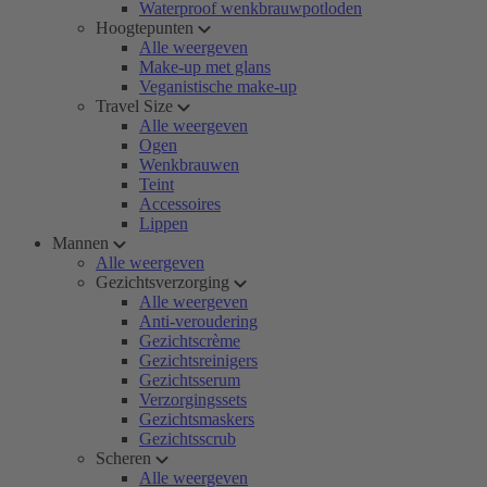
Waterproof wenkbrauwpotloden
Hoogtepunten
Alle weergeven
Make-up met glans
Veganistische make-up
Travel Size
Alle weergeven
Ogen
Wenkbrauwen
Teint
Accessoires
Lippen
Mannen
Alle weergeven
Gezichtsverzorging
Alle weergeven
Anti-veroudering
Gezichtscrème
Gezichtsreinigers
Gezichtsserum
Verzorgingssets
Gezichtsmaskers
Gezichtsscrub
Scheren
Alle weergeven