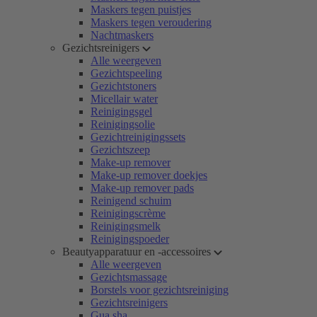
Maskers tegen puistjes
Maskers tegen veroudering
Nachtmaskers
Gezichtsreinigers
Alle weergeven
Gezichtspeeling
Gezichtstoners
Micellair water
Reinigingsgel
Reinigingsolie
Gezichtreinigingssets
Gezichtszeep
Make-up remover
Make-up remover doekjes
Make-up remover pads
Reinigend schuim
Reinigingscrème
Reinigingsmelk
Reinigingspoeder
Beautyapparatuur en -accessoires
Alle weergeven
Gezichtsmassage
Borstels voor gezichtsreiniging
Gezichtsreinigers
Gua sha