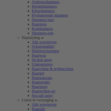
Antiroosshampoo
Herstelshampoo
Kleurshampoo
Hydraterende shampoo
Shampoo bars
Haarzeep
Krulshampoo
Shampoo-sets
Haarstyling
Alle weergeven
Schuimmiddel
Hittebescherming
Haarwax
Styling spray
Uitgroeispray
Haarcrème & stylingcrème
Haargel
Haarmascara
Haarpoeder
Haarspray
Haarstyling-set
Sea salt spray
Leave-in verzorging
Alle weergeven
Haarolie