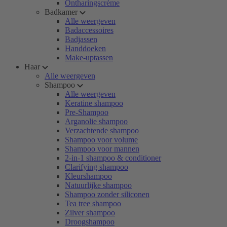
Ontharingscrème
Badkamer
Alle weergeven
Badaccessoires
Badjassen
Handdoeken
Make-uptassen
Haar
Alle weergeven
Shampoo
Alle weergeven
Keratine shampoo
Pre-Shampoo
Arganolie shampoo
Verzachtende shampoo
Shampoo voor volume
Shampoo voor mannen
2-in-1 shampoo & conditioner
Clarifying shampoo
Kleurshampoo
Natuurlijke shampoo
Shampoo zonder siliconen
Tea tree shampoo
Zilver shampoo
Droogshampoo