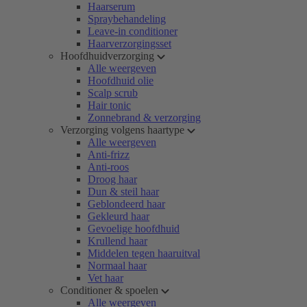
Haarserum
Spraybehandeling
Leave-in conditioner
Haarverzorgingsset
Hoofdhuidverzorging
Alle weergeven
Hoofdhuid olie
Scalp scrub
Hair tonic
Zonnebrand & verzorging
Verzorging volgens haartype
Alle weergeven
Anti-frizz
Anti-roos
Droog haar
Dun & steil haar
Geblondeerd haar
Gekleurd haar
Gevoelige hoofdhuid
Krullend haar
Middelen tegen haaruitval
Normaal haar
Vet haar
Conditioner & spoelen
Alle weergeven