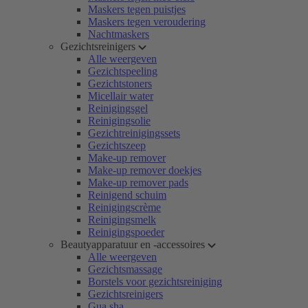
Maskers tegen puistjes
Maskers tegen veroudering
Nachtmaskers
Gezichtsreinigers
Alle weergeven
Gezichtspeeling
Gezichtstoners
Micellair water
Reinigingsgel
Reinigingsolie
Gezichtreinigingssets
Gezichtszeep
Make-up remover
Make-up remover doekjes
Make-up remover pads
Reinigend schuim
Reinigingscrème
Reinigingsmelk
Reinigingspoeder
Beautyapparatuur en -accessoires
Alle weergeven
Gezichtsmassage
Borstels voor gezichtsreiniging
Gezichtsreinigers
Gua sha