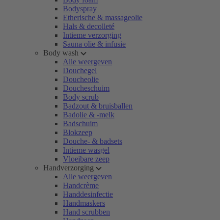
Bodyspray
Etherische & massageolie
Hals & decolleté
Intieme verzorging
Sauna olie & infusie
Body wash
Alle weergeven
Douchegel
Doucheolie
Doucheschuim
Body scrub
Badzout & bruisballen
Badolie & -melk
Badschuim
Blokzeep
Douche- & badsets
Intieme wasgel
Vloeibare zeep
Handverzorging
Alle weergeven
Handcrème
Handdesinfectie
Handmaskers
Hand scrubben