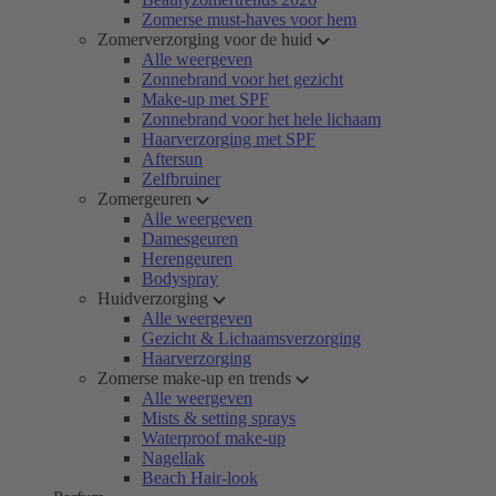
Zomerse must-haves voor hem
Zomerverzorging voor de huid
Alle weergeven
Zonnebrand voor het gezicht
Make-up met SPF
Zonnebrand voor het hele lichaam
Haarverzorging met SPF
Aftersun
Zelfbruiner
Zomergeuren
Alle weergeven
Damesgeuren
Herengeuren
Bodyspray
Huidverzorging
Alle weergeven
Gezicht & Lichaamsverzorging
Haarverzorging
Zomerse make-up en trends
Alle weergeven
Mists & setting sprays
Waterproof make-up
Nagellak
Beach Hair-look