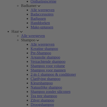
Ontharingscrème
Badkamer
Alle weergeven
Badaccessoires
Badjassen
Handdoeken
Make-uptassen
Haar
Alle weergeven
Shampoo
Alle weergeven
Keratine shampoo
Pre-Shampoo
Arganolie shampoo
Verzachtende shampoo
Shampoo voor volume
Shampoo voor mannen
2-in-1 shampoo & conditioner
Clarifying shampoo
Kleurshampoo
Natuurlijke shampoo
Shampoo zonder siliconen
Tea tree shampoo
Zilver shampoo
Droogshampoo