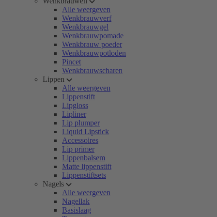
Wenkbrauwen
Alle weergeven
Wenkbrauwverf
Wenkbrauwgel
Wenkbrauwpomade
Wenkbrauw poeder
Wenkbrauwpotloden
Pincet
Wenkbrauwscharen
Lippen
Alle weergeven
Lippenstift
Lipgloss
Lipliner
Lip plumper
Liquid Lipstick
Accessoires
Lip primer
Lippenbalsem
Matte lippenstift
Lippenstiftsets
Nagels
Alle weergeven
Nagellak
Basislaag