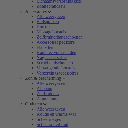
Lichaamsverzorgingssets
Zonnebrandsets
Accessoires
Alle weergeven
Badsponzen
Borstels
Massageborstels
Zelfbruinerhandschoenen
Accessoires pedicure
Flanellen
Hand- & voetsieraden
Nagelaccessoires
Scrubhandschoenen
Vervangende borstels
Verzorgingsaccessoires
Zon & bescherming
Alle weergeven
Aftersun
Zelfbruiners
Zonnebrand
Ontharen
Alle weergeven
Koude en warme was
Scheermesjes
Scheeronderhoud