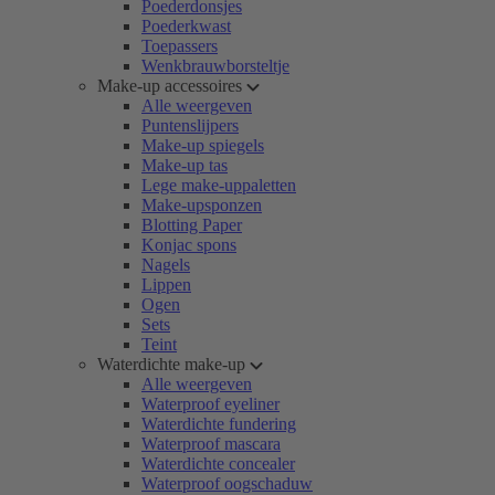
Poederdonsjes
Poederkwast
Toepassers
Wenkbrauwborsteltje
Make-up accessoires
Alle weergeven
Puntenslijpers
Make-up spiegels
Make-up tas
Lege make-uppaletten
Make-upsponzen
Blotting Paper
Konjac spons
Nagels
Lippen
Ogen
Sets
Teint
Waterdichte make-up
Alle weergeven
Waterproof eyeliner
Waterdichte fundering
Waterproof mascara
Waterdichte concealer
Waterproof oogschaduw