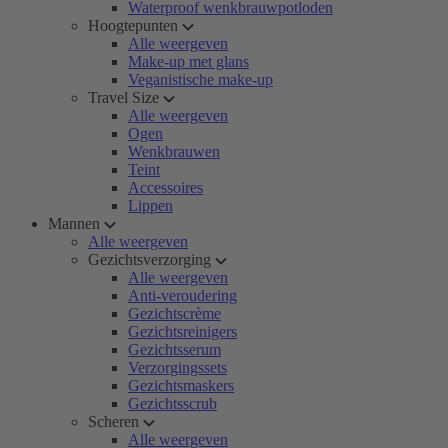
Waterproof wenkbrauwpotloden
Hoogtepunten
Alle weergeven
Make-up met glans
Veganistische make-up
Travel Size
Alle weergeven
Ogen
Wenkbrauwen
Teint
Accessoires
Lippen
Mannen
Alle weergeven
Gezichtsverzorging
Alle weergeven
Anti-veroudering
Gezichtscrème
Gezichtsreinigers
Gezichtsserum
Verzorgingssets
Gezichtsmaskers
Gezichtsscrub
Scheren
Alle weergeven