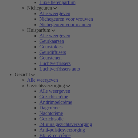
Luxe herenparfum
Nichegeuren
Alle weergeven
Nichegeuren voor vrouwen
Nichegeuren voor mannen
Huisparfum
Alle weergeven
Geurkaarsen
Geurstokjes
Geurdiffusers
Geurstenen
Luchtverfrissers
Luchtverfrissers auto
Gezicht
Alle weergeven
Gezichtsverzorging
Alle weergeven
Gezichtscrème
Antirimpelcrème
Dagcrème
Nachtcrème
Gezichtsolie
24-uurs gezichtsverzorging
Anti-puistjesverzorging
Bb- & cc-crème