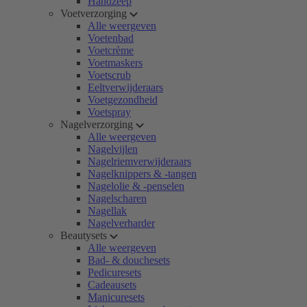
Handzeep
Voetverzorging
Alle weergeven
Voetenbad
Voetcrème
Voetmaskers
Voetscrub
Eeltverwijderaars
Voetgezondheid
Voetspray
Nagelverzorging
Alle weergeven
Nagelvijlen
Nagelriemverwijderaars
Nagelknippers & -tangen
Nagelolie & -penselen
Nagelscharen
Nagellak
Nagelverharder
Beautysets
Alle weergeven
Bad- & douchesets
Pedicuresets
Cadeausets
Manicuresets