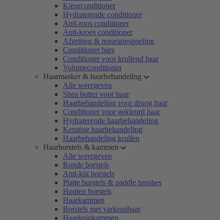
Kleurconditioner
Hydraterende conditioner
Anti-roos conditioner
Anti-kroes conditioner
Afzetting & reparatiespoeling
Conditioner bars
Conditioner voor krullend haar
Volumeconditioner
Haarmasker & haarbehandeling
Alle weergeven
Shea butter voor haar
Haarbehandeling voor droog haar
Conditioner voor gekleurd haar
Hydraterende haarbehandeling
Keratine haarbehandeling
Haarbehandeling krullen
Haarborstels & kammen
Alle weergeven
Ronde borstels
Anti-klit borstels
Platte borstels & paddle brushes
Houten borstels
Haarkammen
Borstels met varkenshaar
Haarknipkammen