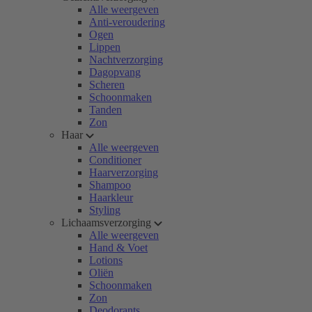
Alle weergeven
Anti-veroudering
Ogen
Lippen
Nachtverzorging
Dagopvang
Scheren
Schoonmaken
Tanden
Zon
Haar
Alle weergeven
Conditioner
Haarverzorging
Shampoo
Haarkleur
Styling
Lichaamsverzorging
Alle weergeven
Hand & Voet
Lotions
Oliën
Schoonmaken
Zon
Deodorants