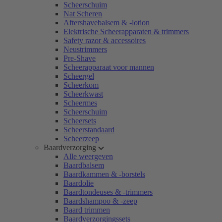
Scheerschuim
Nat Scheren
Aftershavebalsem & -lotion
Elektrische Scheerapparaten & trimmers
Safety razor & accessoires
Neustrimmers
Pre-Shave
Scheerapparaat voor mannen
Scheergel
Scheerkom
Scheerkwast
Scheermes
Scheerschuim
Scheersets
Scheerstandaard
Scheerzeep
Baardverzorging
Alle weergeven
Baardbalsem
Baardkammen & -borstels
Baardolie
Baardtondeuses & -trimmers
Baardshampoo & -zeep
Baard trimmen
Baardverzorgingssets