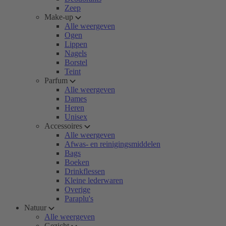
Zeep
Make-up
Alle weergeven
Ogen
Lippen
Nagels
Borstel
Teint
Parfum
Alle weergeven
Dames
Heren
Unisex
Accessoires
Alle weergeven
Afwas- en reinigingsmiddelen
Bags
Boeken
Drinkflessen
Kleine lederwaren
Overige
Paraplu's
Natuur
Alle weergeven
Gezicht