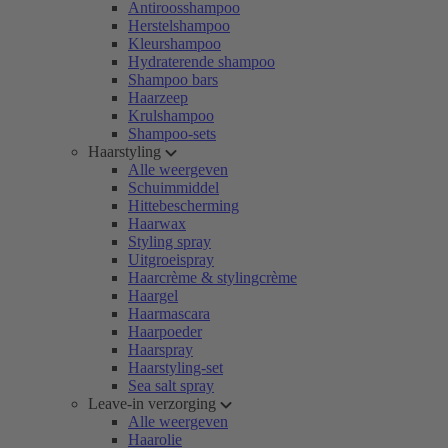
Antiroosshampoo
Herstelshampoo
Kleurshampoo
Hydraterende shampoo
Shampoo bars
Haarzeep
Krulshampoo
Shampoo-sets
Haarstyling
Alle weergeven
Schuimmiddel
Hittebescherming
Haarwax
Styling spray
Uitgroeispray
Haarcrème & stylingcrème
Haargel
Haarmascara
Haarpoeder
Haarspray
Haarstyling-set
Sea salt spray
Leave-in verzorging
Alle weergeven
Haarolie