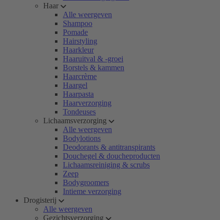
Haar
Alle weergeven
Shampoo
Pomade
Hairstyling
Haarkleur
Haaruitval & -groei
Borstels & kammen
Haarcrème
Haargel
Haarpasta
Haarverzorging
Tondeuses
Lichaamsverzorging
Alle weergeven
Bodylotions
Deodorants & antitranspirants
Douchegel & doucheproducten
Lichaamsreiniging & scrubs
Zeep
Bodygroomers
Intieme verzorging
Drogisterij
Alle weergeven
Gezichtsverzorging