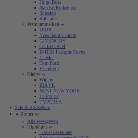
Hugo Boss
Narciso Rodriguez
Shiseido
Rabanne
Premiummerken
DIOR
Yves Saint Laurent
GIVENCHY
GUERLAIN
INITIO Parfums Privés
La Mer
Tom Ford
Eisenberg
Nieuw
Widian
IRÄYE
NEST NEW YORK
La Prairie
TYPEBEA
Sale & Bestsellers
☀️ Zomer
Alle weergeven
Highlights
Travel Essentials
Beautyzomertrends 2026