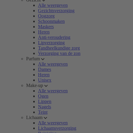
Alle weergeven
Gezichtsverzorging
Oogzorg
Schoonmaken
Maskers
Heren
Anti-veroudering
Lipverzorging
Tandheelkundige zorg
Verzorging van de zon
Parfum
Alle weergeven
Dames
Heren
Unisex
Make-up
Alle weergeven
Ogen
Lippen
Nagels
Teint
Lichaam
Alle weergeven
Lichaamsverzorging