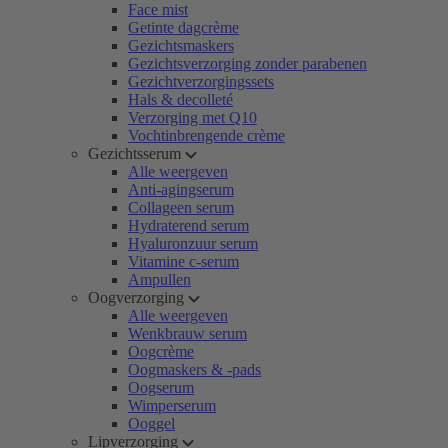
Face mist
Getinte dagcrème
Gezichtsmaskers
Gezichtsverzorging zonder parabenen
Gezichtverzorgingssets
Hals & decolleté
Verzorging met Q10
Vochtinbrengende crème
Gezichtsserum
Alle weergeven
Anti-agingserum
Collageen serum
Hydraterend serum
Hyaluronzuur serum
Vitamine c-serum
Ampullen
Oogverzorging
Alle weergeven
Wenkbrauw serum
Oogcrème
Oogmaskers & -pads
Oogserum
Wimperserum
Ooggel
Lipverzorging