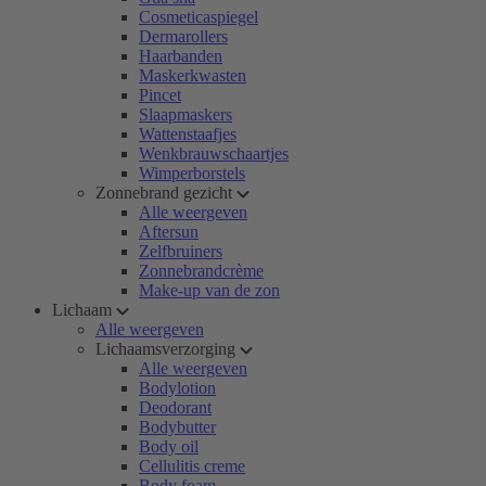
Cosmeticaspiegel
Dermarollers
Haarbanden
Maskerkwasten
Pincet
Slaapmaskers
Wattenstaafjes
Wenkbrauwschaartjes
Wimperborstels
Zonnebrand gezicht
Alle weergeven
Aftersun
Zelfbruiners
Zonnebrandcrème
Make-up van de zon
Lichaam
Alle weergeven
Lichaamsverzorging
Alle weergeven
Bodylotion
Deodorant
Bodybutter
Body oil
Cellulitis creme
Body foam