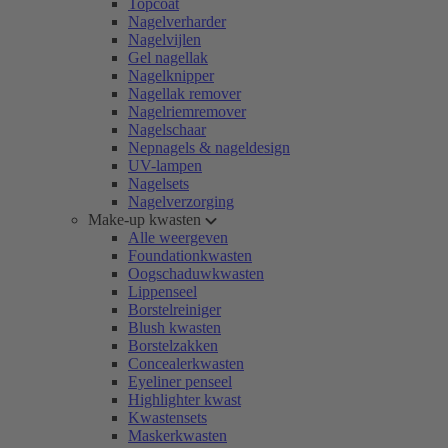
Topcoat
Nagelverharder
Nagelvijlen
Gel nagellak
Nagelknipper
Nagellak remover
Nagelriemremover
Nagelschaar
Nepnagels & nageldesign
UV-lampen
Nagelsets
Nagelverzorging
Make-up kwasten
Alle weergeven
Foundationkwasten
Oogschaduwkwasten
Lippenseel
Borstelreiniger
Blush kwasten
Borstelzakken
Concealerkwasten
Eyeliner penseel
Highlighter kwast
Kwastensets
Maskerkwasten