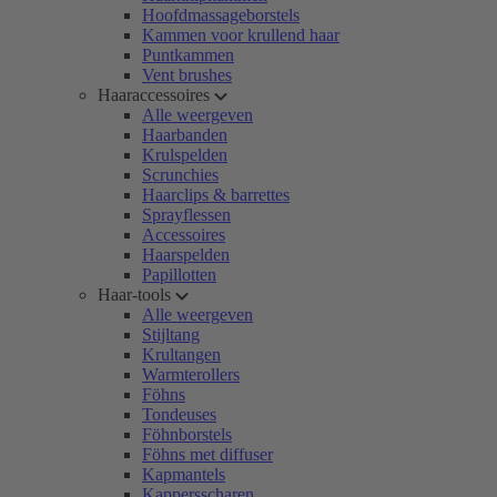
Hoofdmassageborstels
Kammen voor krullend haar
Puntkammen
Vent brushes
Haaraccessoires
Alle weergeven
Haarbanden
Krulspelden
Scrunchies
Haarclips & barrettes
Sprayflessen
Accessoires
Haarspelden
Papillotten
Haar-tools
Alle weergeven
Stijltang
Krultangen
Warmterollers
Föhns
Tondeuses
Föhnborstels
Föhns met diffuser
Kapmantels
Kappersscharen