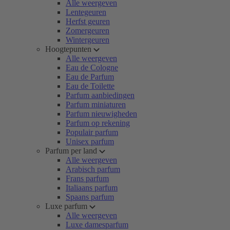
Alle weergeven
Lentegeuren
Herfst geuren
Zomergeuren
Wintergeuren
Hoogtepunten
Alle weergeven
Eau de Cologne
Eau de Parfum
Eau de Toilette
Parfum aanbiedingen
Parfum miniaturen
Parfum nieuwigheden
Parfum op rekening
Populair parfum
Unisex parfum
Parfum per land
Alle weergeven
Arabisch parfum
Frans parfum
Italiaans parfum
Spaans parfum
Luxe parfum
Alle weergeven
Luxe damesparfum