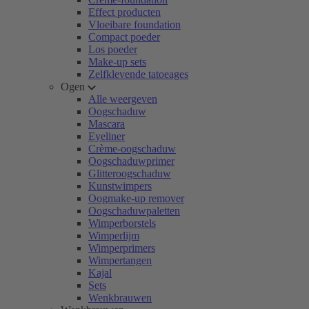
Effect producten
Vloeibare foundation
Compact poeder
Los poeder
Make-up sets
Zelfklevende tatoeages
Ogen
Alle weergeven
Oogschaduw
Mascara
Eyeliner
Crème-oogschaduw
Oogschaduwprimer
Glitteroogschaduw
Kunstwimpers
Oogmake-up remover
Oogschaduwpaletten
Wimperborstels
Wimperlijm
Wimperprimers
Wimpertangen
Kajal
Sets
Wenkbrauwen