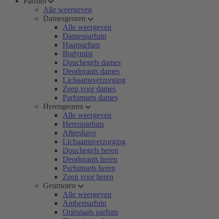
Parfum
Alle weergeven
Damesgeuren
Alle weergeven
Damesparfum
Haarparfum
Bodymist
Douchegels dames
Deodorants dames
Lichaamsverzorging
Zeep voor dames
Parfumsets dames
Herengeuren
Alle weergeven
Herenparfum
Aftershave
Lichaamsverzorging
Douchegels heren
Deodorants heren
Parfumsets heren
Zeep voor heren
Geurnoten
Alle weergeven
Amberparfum
Oriëntaals parfum