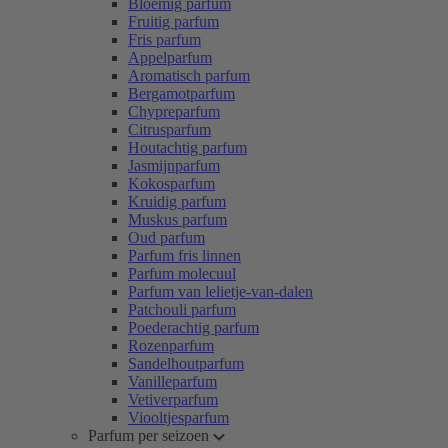
Bloemig parfum
Fruitig parfum
Fris parfum
Appelparfum
Aromatisch parfum
Bergamotparfum
Chypreparfum
Citrusparfum
Houtachtig parfum
Jasmijnparfum
Kokosparfum
Kruidig parfum
Muskus parfum
Oud parfum
Parfum fris linnen
Parfum molecuul
Parfum van lelietje-van-dalen
Patchouli parfum
Poederachtig parfum
Rozenparfum
Sandelhoutparfum
Vanilleparfum
Vetiverparfum
Viooltjesparfum
Parfum per seizoen