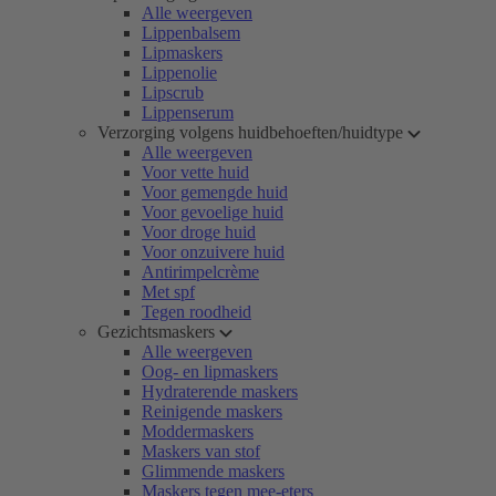
Alle weergeven
Lippenbalsem
Lipmaskers
Lippenolie
Lipscrub
Lippenserum
Verzorging volgens huidbehoeften/huidtype
Alle weergeven
Voor vette huid
Voor gemengde huid
Voor gevoelige huid
Voor droge huid
Voor onzuivere huid
Antirimpelcrème
Met spf
Tegen roodheid
Gezichtsmaskers
Alle weergeven
Oog- en lipmaskers
Hydraterende maskers
Reinigende maskers
Moddermaskers
Maskers van stof
Glimmende maskers
Maskers tegen mee-eters