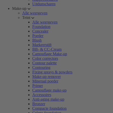
Uitdunscharen
Make-up
Alle weergeven
Teint
Alle weergeven
Foundation
Concealer
Poeder
Blush
Markeerstift
BB- & CC-Cream
Camouflage Make-up
Color correctors
Contour palette
Contouring
Fixing sprays & powders
Make-up remover
Mineraal poeder
Primer
Camouflage make-up
Accessoires
Anti-aging make-up
Bronzer
Compacte foundation
Crème-foundation