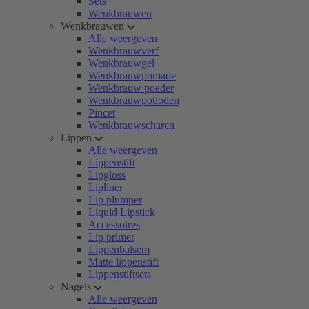
Sets
Wenkbrauwen
Wenkbrauwen
Alle weergeven
Wenkbrauwverf
Wenkbrauwgel
Wenkbrauwpomade
Wenkbrauw poeder
Wenkbrauwpotloden
Pincet
Wenkbrauwscharen
Lippen
Alle weergeven
Lippenstift
Lipgloss
Lipliner
Lip plumper
Liquid Lipstick
Accessoires
Lip primer
Lippenbalsem
Matte lippenstift
Lippenstiftsets
Nagels
Alle weergeven