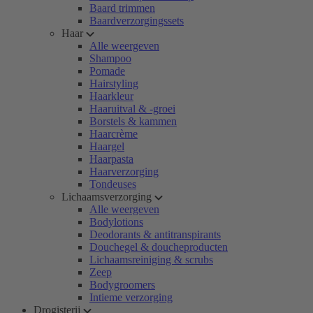
Baard trimmen
Baardverzorgingssets
Haar
Alle weergeven
Shampoo
Pomade
Hairstyling
Haarkleur
Haaruitval & -groei
Borstels & kammen
Haarcrème
Haargel
Haarpasta
Haarverzorging
Tondeuses
Lichaamsverzorging
Alle weergeven
Bodylotions
Deodorants & antitranspirants
Douchegel & doucheproducten
Lichaamsreiniging & scrubs
Zeep
Bodygroomers
Intieme verzorging
Drogisterij