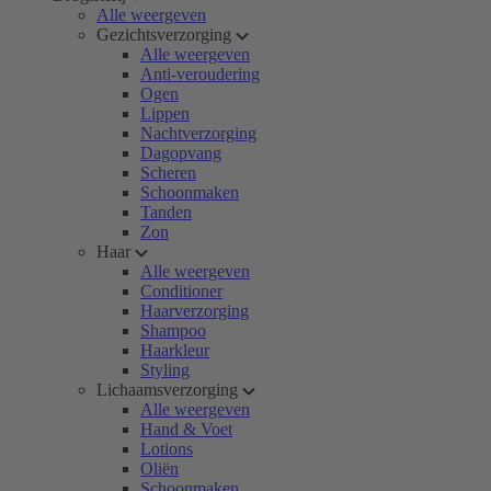
Alle weergeven
Gezichtsverzorging
Alle weergeven
Anti-veroudering
Ogen
Lippen
Nachtverzorging
Dagopvang
Scheren
Schoonmaken
Tanden
Zon
Haar
Alle weergeven
Conditioner
Haarverzorging
Shampoo
Haarkleur
Styling
Lichaamsverzorging
Alle weergeven
Hand & Voet
Lotions
Oliën
Schoonmaken