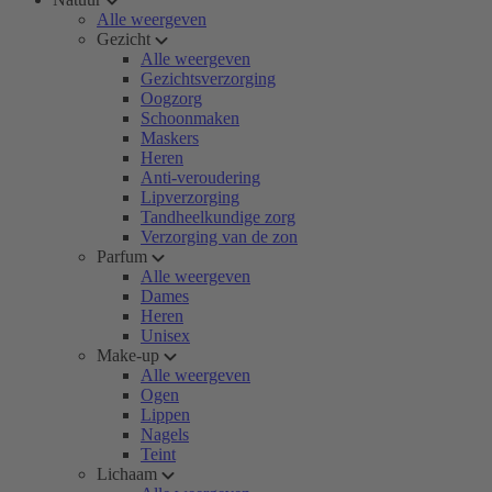
Alle weergeven
Gezicht
Alle weergeven
Gezichtsverzorging
Oogzorg
Schoonmaken
Maskers
Heren
Anti-veroudering
Lipverzorging
Tandheelkundige zorg
Verzorging van de zon
Parfum
Alle weergeven
Dames
Heren
Unisex
Make-up
Alle weergeven
Ogen
Lippen
Nagels
Teint
Lichaam