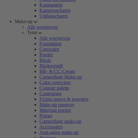
Kapmantels
Kappersscharen
Uitdunscharen
Make-up
Alle weergeven
Teint
Alle weergeven
Foundation
Concealer
Poeder
Blush
Markeerstift
BB- & CC-Cream
Camouflage Make-up
Color correctors
Contour palette
Contouring
Fixing sprays & powders
Make-up remover
Mineraal poeder
Primer
Camouflage make-up
Accessoires
Anti-aging make-up
Bronzer