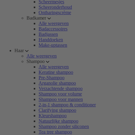
Scheermesjes
Scheeronderhoud
Ontharingscrème
Badkamer
Alle weergeven
Badaccessoires
Badjassen
Handdoeken
Make-uptassen
Haar
Alle weergeven
Shampoo
Alle weergeven
Keratine shampoo
Pre-Shampoo
Arganolie shampoo
Verzachtende shampoo
Shampoo voor volume
Shampoo voor mannen
2-in-1 shampoo & conditioner
Clarifying shampoo
Kleurshampoo
Natuurlijke shampoo
Shampoo zonder siliconen
Tea tree shampoo