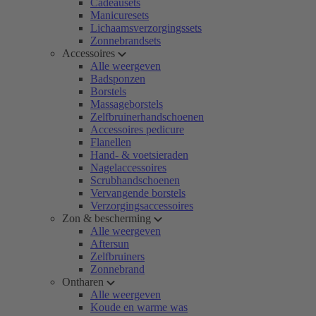
Cadeausets
Manicuresets
Lichaamsverzorgingssets
Zonnebrandsets
Accessoires
Alle weergeven
Badsponzen
Borstels
Massageborstels
Zelfbruinerhandschoenen
Accessoires pedicure
Flanellen
Hand- & voetsieraden
Nagelaccessoires
Scrubhandschoenen
Vervangende borstels
Verzorgingsaccessoires
Zon & bescherming
Alle weergeven
Aftersun
Zelfbruiners
Zonnebrand
Ontharen
Alle weergeven
Koude en warme was