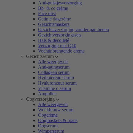
Anti-puistjesverzorging
Bb- & cc-crème
Face mist
Getinte dagcrème
Gezichtsmaskers
Gezichtsverzorging zonder parabenen
Gezichtverzorgingssets
Hals & decolleté
Verzorging met Q10
Vochtinbrengende crème
Gezichtsserum
Alle weergeven
Anti-agingserum
Collageen serum
Hydraterend serum
Hyaluronzuur serum
Vitamine c-serum
Ampullen
Oogverzorging
Alle weergeven
Wenkbrauw serum
Oogcrème
Oogmaskers & -pads
Oogserum
Wimperserum