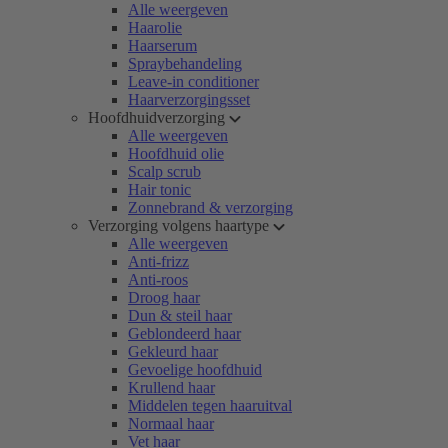
Alle weergeven
Haarolie
Haarserum
Spraybehandeling
Leave-in conditioner
Haarverzorgingsset
Hoofdhuidverzorging
Alle weergeven
Hoofdhuid olie
Scalp scrub
Hair tonic
Zonnebrand & verzorging
Verzorging volgens haartype
Alle weergeven
Anti-frizz
Anti-roos
Droog haar
Dun & steil haar
Geblondeerd haar
Gekleurd haar
Gevoelige hoofdhuid
Krullend haar
Middelen tegen haaruitval
Normaal haar
Vet haar