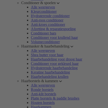
Conditioner & spoelen
Alle weergeven
Kleurconditioner
Hydraterende conditioner
Anti-roos conditioner
Anti-kroes conditioner
Afzetting & reparatiespoeling
Conditioner bars
Conditioner voor krullend haar
Volumeconditioner
Haarmasker & haarbehandeling
Alle weergeven
Shea butter voor haar
Haarbehandeling voor droog haar
Conditioner voor gekleurd haar
Hydraterende haarbehandeling
Keratine haarbehandeling
Haarbehandeling krullen
Haarborstels & kammen
Alle weergeven
Ronde borstels
Anti-klit borstels
Platte borstels & paddle brushes
Houten borstels
Haarkammen