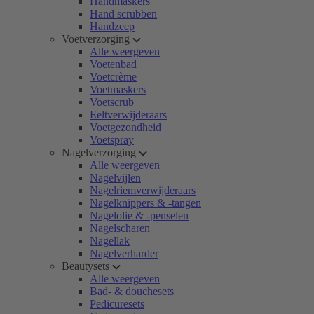
Handmaskers
Hand scrubben
Handzeep
Voetverzorging
Alle weergeven
Voetenbad
Voetcrème
Voetmaskers
Voetscrub
Eeltverwijderaars
Voetgezondheid
Voetspray
Nagelverzorging
Alle weergeven
Nagelvijlen
Nagelriemverwijderaars
Nagelknippers & -tangen
Nagelolie & -penselen
Nagelscharen
Nagellak
Nagelverharder
Beautysets
Alle weergeven
Bad- & douchesets
Pedicuresets