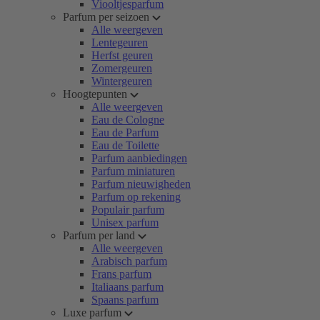
Viooltjesparfum
Parfum per seizoen
Alle weergeven
Lentegeuren
Herfst geuren
Zomergeuren
Wintergeuren
Hoogtepunten
Alle weergeven
Eau de Cologne
Eau de Parfum
Eau de Toilette
Parfum aanbiedingen
Parfum miniaturen
Parfum nieuwigheden
Parfum op rekening
Populair parfum
Unisex parfum
Parfum per land
Alle weergeven
Arabisch parfum
Frans parfum
Italiaans parfum
Spaans parfum
Luxe parfum