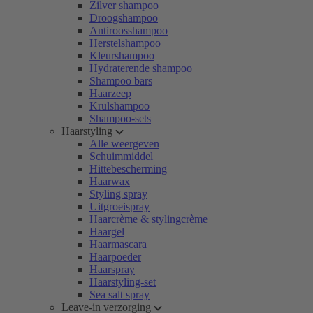
Zilver shampoo
Droogshampoo
Antiroosshampoo
Herstelshampoo
Kleurshampoo
Hydraterende shampoo
Shampoo bars
Haarzeep
Krulshampoo
Shampoo-sets
Haarstyling
Alle weergeven
Schuimmiddel
Hittebescherming
Haarwax
Styling spray
Uitgroeispray
Haarcrème & stylingcrème
Haargel
Haarmascara
Haarpoeder
Haarspray
Haarstyling-set
Sea salt spray
Leave-in verzorging