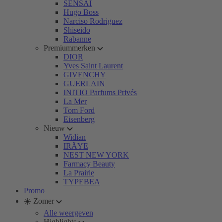
SENSAI
Hugo Boss
Narciso Rodriguez
Shiseido
Rabanne
Premiummerken
DIOR
Yves Saint Laurent
GIVENCHY
GUERLAIN
INITIO Parfums Privés
La Mer
Tom Ford
Eisenberg
Nieuw
Widian
IRÄYE
NEST NEW YORK
Farmacy Beauty
La Prairie
TYPEBEA
Promo
☀️ Zomer
Alle weergeven
Highlights