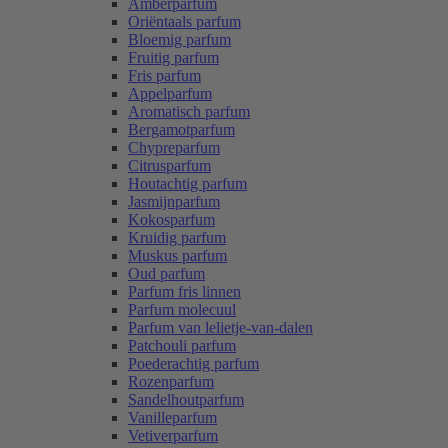
Amberparfum
Oriëntaals parfum
Bloemig parfum
Fruitig parfum
Fris parfum
Appelparfum
Aromatisch parfum
Bergamotparfum
Chypreparfum
Citrusparfum
Houtachtig parfum
Jasmijnparfum
Kokosparfum
Kruidig parfum
Muskus parfum
Oud parfum
Parfum fris linnen
Parfum molecuul
Parfum van lelietje-van-dalen
Patchouli parfum
Poederachtig parfum
Rozenparfum
Sandelhoutparfum
Vanilleparfum
Vetiverparfum