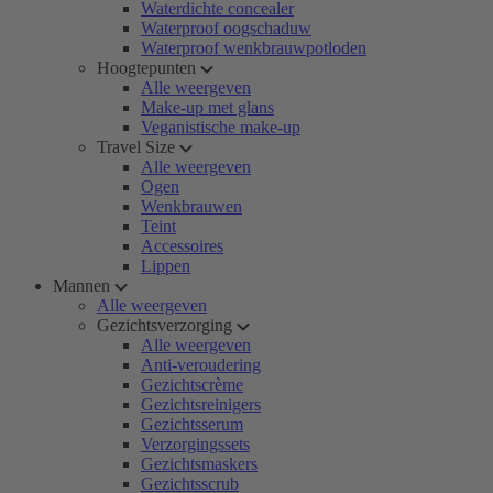
Waterdichte concealer
Waterproof oogschaduw
Waterproof wenkbrauwpotloden
Hoogtepunten
Alle weergeven
Make-up met glans
Veganistische make-up
Travel Size
Alle weergeven
Ogen
Wenkbrauwen
Teint
Accessoires
Lippen
Mannen
Alle weergeven
Gezichtsverzorging
Alle weergeven
Anti-veroudering
Gezichtscrème
Gezichtsreinigers
Gezichtsserum
Verzorgingssets
Gezichtsmaskers
Gezichtsscrub