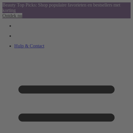
Beauty Top Picks: Shop populaire favorieten en bestsellers met
korting
Ontdek nu
Hulp & Contact