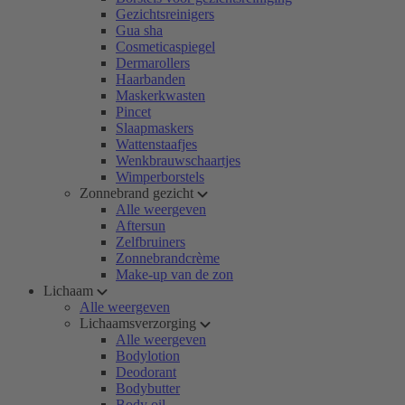
Gezichtsreinigers
Gua sha
Cosmeticaspiegel
Dermarollers
Haarbanden
Maskerkwasten
Pincet
Slaapmaskers
Wattenstaafjes
Wenkbrauwschaartjes
Wimperborstels
Zonnebrand gezicht
Alle weergeven
Aftersun
Zelfbruiners
Zonnebrandcrème
Make-up van de zon
Lichaam
Alle weergeven
Lichaamsverzorging
Alle weergeven
Bodylotion
Deodorant
Bodybutter
Body oil