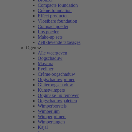
Compacte foundation
Crème-foundation
Effect producten
Vloeibare foundation
Compact poeder
Los poeder
Make-up sets
Zelfklevende tatoeages
Ogen
Alle weergeven
Oogschaduw
Mascara
Eyeliner
Crème-oogschaduw
Oogschaduwprimer
Glitteroogschaduw
Kunstwimpers
Oogmake-up remover
Oogschaduwpaletten
Wimperborstels
Wimperlijm
Wimperprimers
Wimpertangen
Kajal