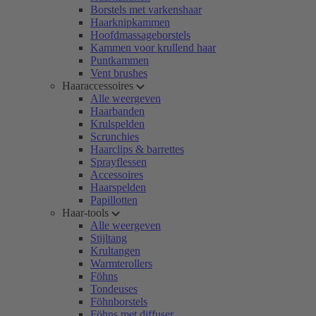
Borstels met varkenshaar
Haarknipkammen
Hoofdmassageborstels
Kammen voor krullend haar
Puntkammen
Vent brushes
Haaraccessoires
Alle weergeven
Haarbanden
Krulspelden
Scrunchies
Haarclips & barrettes
Sprayflessen
Accessoires
Haarspelden
Papillotten
Haar-tools
Alle weergeven
Stijltang
Krultangen
Warmterollers
Föhns
Tondeuses
Föhnborstels
Föhns met diffuser