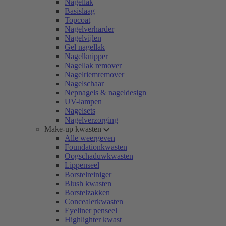
Nagellak
Basislaag
Topcoat
Nagelverharder
Nagelvijlen
Gel nagellak
Nagelknipper
Nagellak remover
Nagelriemremover
Nagelschaar
Nepnagels & nageldesign
UV-lampen
Nagelsets
Nagelverzorging
Make-up kwasten
Alle weergeven
Foundationkwasten
Oogschaduwkwasten
Lippenseel
Borstelreiniger
Blush kwasten
Borstelzakken
Concealerkwasten
Eyeliner penseel
Highlighter kwast