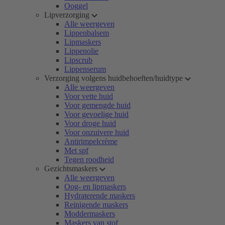
Ooggel
Lipverzorging
Alle weergeven
Lippenbalsem
Lipmaskers
Lippenolie
Lipscrub
Lippenserum
Verzorging volgens huidbehoeften/huidtype
Alle weergeven
Voor vette huid
Voor gemengde huid
Voor gevoelige huid
Voor droge huid
Voor onzuivere huid
Antirimpelcrème
Met spf
Tegen roodheid
Gezichtsmaskers
Alle weergeven
Oog- en lipmaskers
Hydraterende maskers
Reinigende maskers
Moddermaskers
Maskers van stof