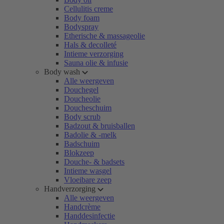
Cellulitis creme
Body foam
Bodyspray
Etherische & massageolie
Hals & decolleté
Intieme verzorging
Sauna olie & infusie
Body wash
Alle weergeven
Douchegel
Doucheolie
Doucheschuim
Body scrub
Badzout & bruisballen
Badolie & -melk
Badschuim
Blokzeep
Douche- & badsets
Intieme wasgel
Vloeibare zeep
Handverzorging
Alle weergeven
Handcrème
Handdesinfectie