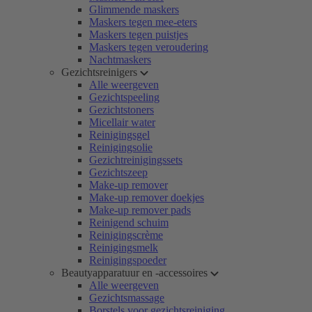
Glimmende maskers
Maskers tegen mee-eters
Maskers tegen puistjes
Maskers tegen veroudering
Nachtmaskers
Gezichtsreinigers
Alle weergeven
Gezichtspeeling
Gezichtstoners
Micellair water
Reinigingsgel
Reinigingsolie
Gezichtreinigingssets
Gezichtszeep
Make-up remover
Make-up remover doekjes
Make-up remover pads
Reinigend schuim
Reinigingscrème
Reinigingsmelk
Reinigingspoeder
Beautyapparatuur en -accessoires
Alle weergeven
Gezichtsmassage
Borstels voor gezichtsreiniging