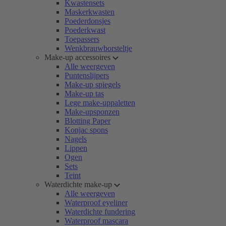
Kwastensets
Maskerkwasten
Poederdonsjes
Poederkwast
Toepassers
Wenkbrauwborsteltje
Make-up accessoires
Alle weergeven
Puntenslijpers
Make-up spiegels
Make-up tas
Lege make-uppaletten
Make-upsponzen
Blotting Paper
Konjac spons
Nagels
Lippen
Ogen
Sets
Teint
Waterdichte make-up
Alle weergeven
Waterproof eyeliner
Waterdichte fundering
Waterproof mascara