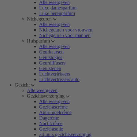
Alle weergeven
Luxe damesparfum
Luxe herenparfum
Nichegeuren
Alle weergeven
Nichegeuren voor vrouwen
Nichegeuren voor mannen
Huisparfum
Alle weergeven
Geurkaarsen
Geurstokjes
Geurdiffusers
Geurstenen
Luchtverfrissers
Luchtverfrissers auto
Gezicht
Alle weergeven
Gezichtsverzorging
Alle weergeven
Gezichtscrème
Antirimpelcrème
Dagcrème
Nachtcrème
Gezichtsolie
24-uurs gezichtsverzorging