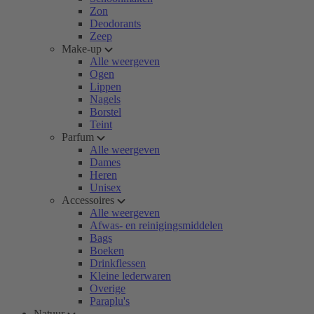
Zon
Deodorants
Zeep
Make-up
Alle weergeven
Ogen
Lippen
Nagels
Borstel
Teint
Parfum
Alle weergeven
Dames
Heren
Unisex
Accessoires
Alle weergeven
Afwas- en reinigingsmiddelen
Bags
Boeken
Drinkflessen
Kleine lederwaren
Overige
Paraplu's
Natuur