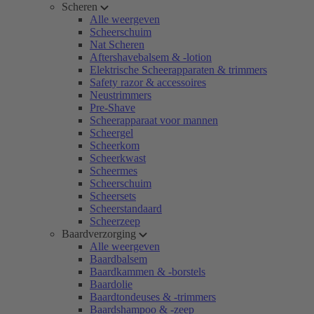
Scheren
Alle weergeven
Scheerschuim
Nat Scheren
Aftershavebalsem & -lotion
Elektrische Scheerapparaten & trimmers
Safety razor & accessoires
Neustrimmers
Pre-Shave
Scheerapparaat voor mannen
Scheergel
Scheerkom
Scheerkwast
Scheermes
Scheerschuim
Scheersets
Scheerstandaard
Scheerzeep
Baardverzorging
Alle weergeven
Baardbalsem
Baardkammen & -borstels
Baardolie
Baardtondeuses & -trimmers
Baardshampoo & -zeep