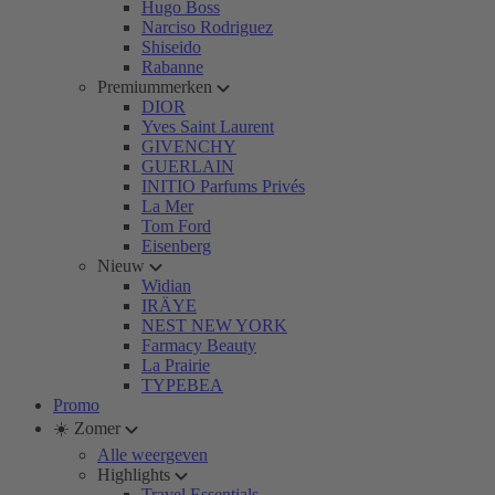
Hugo Boss
Narciso Rodriguez
Shiseido
Rabanne
Premiummerken
DIOR
Yves Saint Laurent
GIVENCHY
GUERLAIN
INITIO Parfums Privés
La Mer
Tom Ford
Eisenberg
Nieuw
Widian
IRÄYE
NEST NEW YORK
Farmacy Beauty
La Prairie
TYPEBEA
Promo
☀️ Zomer
Alle weergeven
Highlights
Travel Essentials