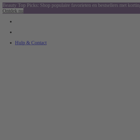
Beauty Top Picks: Shop populaire favorieten en bestsellers met kortin
Ontdek nu
Hulp & Contact