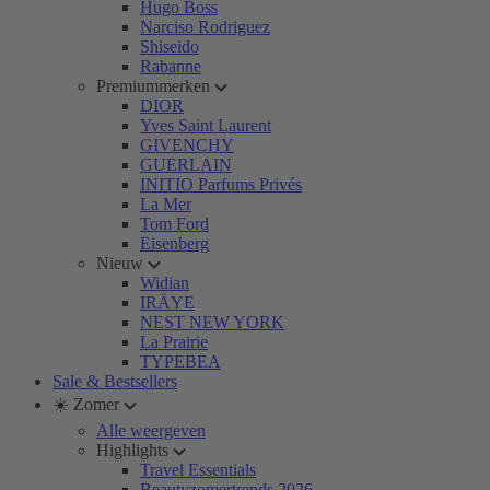
Hugo Boss
Narciso Rodriguez
Shiseido
Rabanne
Premiummerken
DIOR
Yves Saint Laurent
GIVENCHY
GUERLAIN
INITIO Parfums Privés
La Mer
Tom Ford
Eisenberg
Nieuw
Widian
IRÄYE
NEST NEW YORK
La Prairie
TYPEBEA
Sale & Bestsellers
☀️ Zomer
Alle weergeven
Highlights
Travel Essentials
Beautyzomertrends 2026