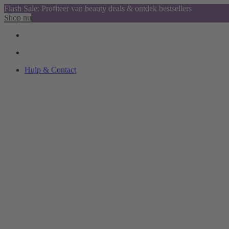
Flash Sale: Profiteer van beauty deals & ontdek bestsellers
Shop nu
Hulp & Contact