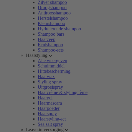
Zilver shampoo
Droogshampoo
Antiroosshampoo
Herstelshampoo
Kleurshampoo
Hydraterende shampoo
Shampoo bars
Haarzeep
Krulshampoo
Shampoo-sets
Haarstyling
Alle weergeven
Schuimmiddel
Hittebescherming
Haarwax
Styling spray
Uitgroeispray
Haarcrème & stylingcrème
Haargel
Haarmascara
Haarpoeder
Haarspray
Haarstyling-set
Sea salt spray
Leave-in verzorging