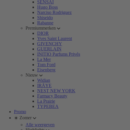
SENSAI
Hugo Boss
Narciso Rodriguez
Shiseido
Rabanne
Premiummerken
DIOR
Yves Saint Laurent
GIVENCHY
GUERLAIN
INITIO Parfums Privés
La Mer
Tom Ford
Eisenberg
Nieuw
Widian
IRÄYE
NEST NEW YORK
Farmacy Beauty
La Prairie
TYPEBEA
Promo
☀️ Zomer
Alle weergeven
Highlights