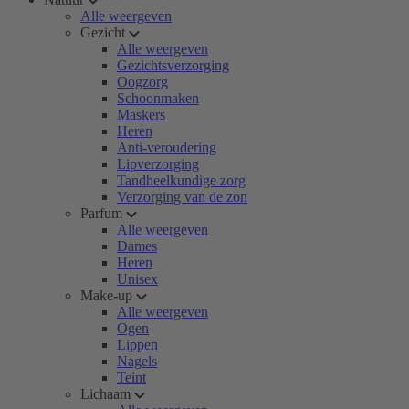
Alle weergeven
Gezicht
Alle weergeven
Gezichtsverzorging
Oogzorg
Schoonmaken
Maskers
Heren
Anti-veroudering
Lipverzorging
Tandheelkundige zorg
Verzorging van de zon
Parfum
Alle weergeven
Dames
Heren
Unisex
Make-up
Alle weergeven
Ogen
Lippen
Nagels
Teint
Lichaam