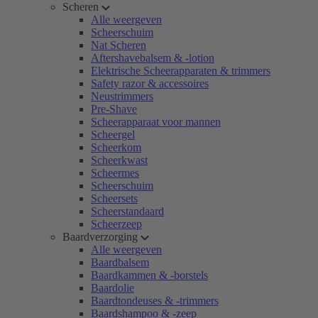
Scheren
Alle weergeven
Scheerschuim
Nat Scheren
Aftershavebalsem & -lotion
Elektrische Scheerapparaten & trimmers
Safety razor & accessoires
Neustrimmers
Pre-Shave
Scheerapparaat voor mannen
Scheergel
Scheerkom
Scheerkwast
Scheermes
Scheerschuim
Scheersets
Scheerstandaard
Scheerzeep
Baardverzorging
Alle weergeven
Baardbalsem
Baardkammen & -borstels
Baardolie
Baardtondeuses & -trimmers
Baardshampoo & -zeep