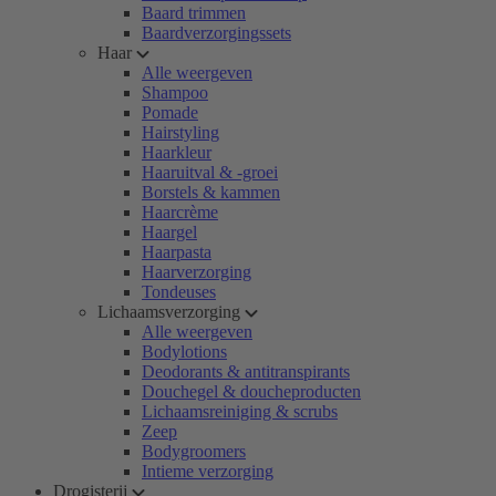
Baard trimmen
Baardverzorgingssets
Haar
Alle weergeven
Shampoo
Pomade
Hairstyling
Haarkleur
Haaruitval & -groei
Borstels & kammen
Haarcrème
Haargel
Haarpasta
Haarverzorging
Tondeuses
Lichaamsverzorging
Alle weergeven
Bodylotions
Deodorants & antitranspirants
Douchegel & doucheproducten
Lichaamsreiniging & scrubs
Zeep
Bodygroomers
Intieme verzorging
Drogisterij