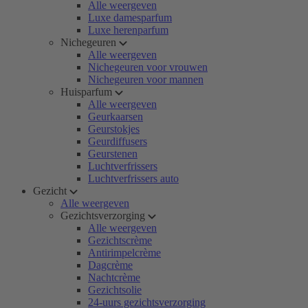
Alle weergeven
Luxe damesparfum
Luxe herenparfum
Nichegeuren
Alle weergeven
Nichegeuren voor vrouwen
Nichegeuren voor mannen
Huisparfum
Alle weergeven
Geurkaarsen
Geurstokjes
Geurdiffusers
Geurstenen
Luchtverfrissers
Luchtverfrissers auto
Gezicht
Alle weergeven
Gezichtsverzorging
Alle weergeven
Gezichtscrème
Antirimpelcrème
Dagcrème
Nachtcrème
Gezichtsolie
24-uurs gezichtsverzorging