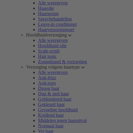
Alle weergeven
Haarolie
Haarserum
Spraybehandeling
Leave-in conditioner
Haarverzorgingsset
Hoofdhuidverzorging
Alle weergeven
Hoofdhuid olie
Scalp scrub
Hair tonic
Zonnebrand & verzorging
Verzorging volgens haartype
Alle weergeven
Anti-frizz
Anti-roos
Droog haar
Dun & steil haar
Geblondeerd haar
Gekleurd haar
Gevoelige hoofdhuid
Krullend haar
Middelen tegen haaruitval
Normaal haar
Vet haar