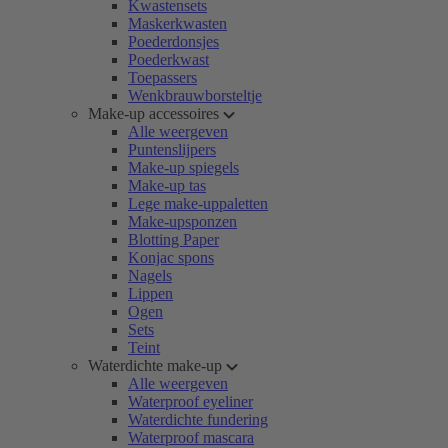
Kwastensets
Maskerkwasten
Poederdonsjes
Poederkwast
Toepassers
Wenkbrauwborsteltje
Make-up accessoires
Alle weergeven
Puntenslijpers
Make-up spiegels
Make-up tas
Lege make-uppaletten
Make-upsponzen
Blotting Paper
Konjac spons
Nagels
Lippen
Ogen
Sets
Teint
Waterdichte make-up
Alle weergeven
Waterproof eyeliner
Waterdichte fundering
Waterproof mascara