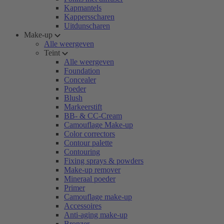
Kapmantels
Kappersscharen
Uitdunscharen
Make-up
Alle weergeven
Teint
Alle weergeven
Foundation
Concealer
Poeder
Blush
Markeerstift
BB- & CC-Cream
Camouflage Make-up
Color correctors
Contour palette
Contouring
Fixing sprays & powders
Make-up remover
Mineraal poeder
Primer
Camouflage make-up
Accessoires
Anti-aging make-up
Bronzer