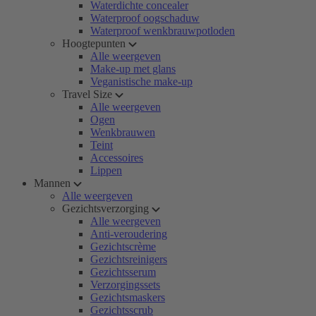
Waterdichte concealer
Waterproof oogschaduw
Waterproof wenkbrauwpotloden
Hoogtepunten
Alle weergeven
Make-up met glans
Veganistische make-up
Travel Size
Alle weergeven
Ogen
Wenkbrauwen
Teint
Accessoires
Lippen
Mannen
Alle weergeven
Gezichtsverzorging
Alle weergeven
Anti-veroudering
Gezichtscrème
Gezichtsreinigers
Gezichtsserum
Verzorgingssets
Gezichtsmaskers
Gezichtsscrub