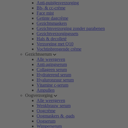
Anti-puistjesverzorging
Bb- & cc-crème
Face mist
Getinte dagcrème
Gezichtsmaskers
Gezichtsverzorging zonder parabenen
Gezichtverzorgingssets
Hals & decolleté
Verzorging met Q10
Vochtinbrengende crème
Gezichtsserum
Alle weergeven
Anti-agingserum
Collageen serum
Hydraterend serum
Hyaluronzuur serum
Vitamine c-serum
Ampullen
Oogverzorging
Alle weergeven
Wenkbrauw serum
Oogcrème
Oogmaskers & -pads
Oogserum
Wimperserum