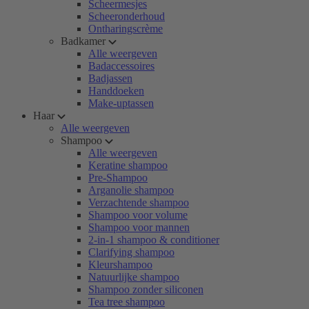
Scheermesjes
Scheeronderhoud
Ontharingscrème
Badkamer
Alle weergeven
Badaccessoires
Badjassen
Handdoeken
Make-uptassen
Haar
Alle weergeven
Shampoo
Alle weergeven
Keratine shampoo
Pre-Shampoo
Arganolie shampoo
Verzachtende shampoo
Shampoo voor volume
Shampoo voor mannen
2-in-1 shampoo & conditioner
Clarifying shampoo
Kleurshampoo
Natuurlijke shampoo
Shampoo zonder siliconen
Tea tree shampoo