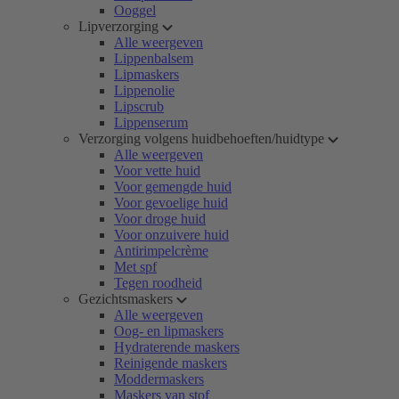
Ooggel
Lipverzorging
Alle weergeven
Lippenbalsem
Lipmaskers
Lippenolie
Lipscrub
Lippenserum
Verzorging volgens huidbehoeften/huidtype
Alle weergeven
Voor vette huid
Voor gemengde huid
Voor gevoelige huid
Voor droge huid
Voor onzuivere huid
Antirimpelcrème
Met spf
Tegen roodheid
Gezichtsmaskers
Alle weergeven
Oog- en lipmaskers
Hydraterende maskers
Reinigende maskers
Moddermaskers
Maskers van stof