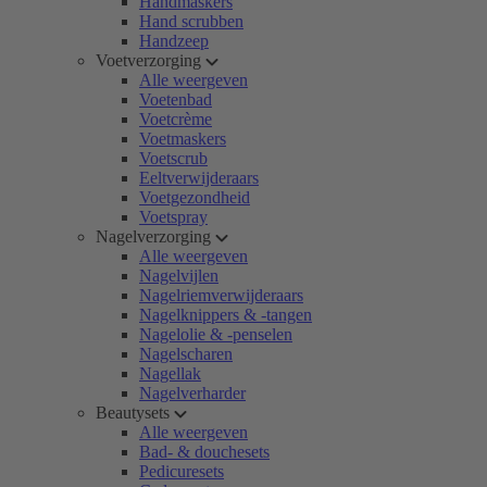
Handmaskers
Hand scrubben
Handzeep
Voetverzorging
Alle weergeven
Voetenbad
Voetcrème
Voetmaskers
Voetscrub
Eeltverwijderaars
Voetgezondheid
Voetspray
Nagelverzorging
Alle weergeven
Nagelvijlen
Nagelriemverwijderaars
Nagelknippers & -tangen
Nagelolie & -penselen
Nagelscharen
Nagellak
Nagelverharder
Beautysets
Alle weergeven
Bad- & douchesets
Pedicuresets