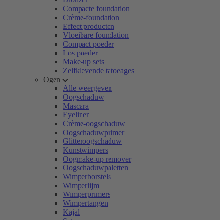
Compacte foundation
Crème-foundation
Effect producten
Vloeibare foundation
Compact poeder
Los poeder
Make-up sets
Zelfklevende tatoeages
Ogen
Alle weergeven
Oogschaduw
Mascara
Eyeliner
Crème-oogschaduw
Oogschaduwprimer
Glitteroogschaduw
Kunstwimpers
Oogmake-up remover
Oogschaduwpaletten
Wimperborstels
Wimperlijm
Wimperprimers
Wimpertangen
Kajal