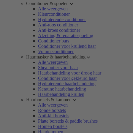
Conditioner & spoelen
Alle weergeven
Kleurconditioner
Hydraterende conditioner
Anti-roos conditioner
Anti-kroes conditioner
Afzetting & reparatiespoeling
Conditioner bars
Conditioner voor krullend haar
Volumeconditioner
Haarmasker & haarbehandeling
Alle weergeven
Shea butter voor haar
Haarbehandeling voor droog haar
Conditioner voor gekleurd haar
Hydraterende haarbehandeling
Keratine haarbehandeling
Haarbehandeling krullen
Haarborstels & kammen
Alle weergeven
Ronde borstels
Anti-klit borstels
Platte borstels & paddle brushes
Houten borstels
Haarkammen