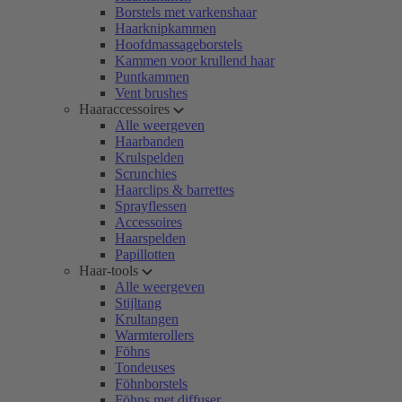
Borstels met varkenshaar
Haarknipkammen
Hoofdmassageborstels
Kammen voor krullend haar
Puntkammen
Vent brushes
Haaraccessoires
Alle weergeven
Haarbanden
Krulspelden
Scrunchies
Haarclips & barrettes
Sprayflessen
Accessoires
Haarspelden
Papillotten
Haar-tools
Alle weergeven
Stijltang
Krultangen
Warmterollers
Föhns
Tondeuses
Föhnborstels
Föhns met diffuser