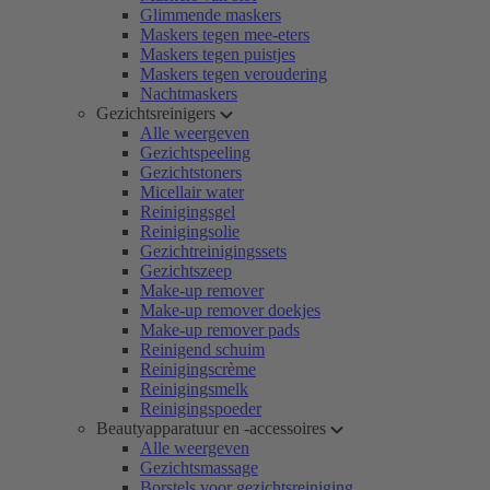
Glimmende maskers
Maskers tegen mee-eters
Maskers tegen puistjes
Maskers tegen veroudering
Nachtmaskers
Gezichtsreinigers
Alle weergeven
Gezichtspeeling
Gezichtstoners
Micellair water
Reinigingsgel
Reinigingsolie
Gezichtreinigingssets
Gezichtszeep
Make-up remover
Make-up remover doekjes
Make-up remover pads
Reinigend schuim
Reinigingscrème
Reinigingsmelk
Reinigingspoeder
Beautyapparatuur en -accessoires
Alle weergeven
Gezichtsmassage
Borstels voor gezichtsreiniging