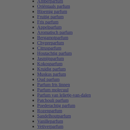
Amberparfum
Oriëntaals parfum
Bloemig parfum
Fruitig parfum
Fris parfum
Appelparfum
Aromatisch parfum
Bergamotparfum
Chypreparfum
Citrusparfum
Houtachtig parfum
Jasmijnparfum
Kokosparfum
Kruidig parfum
Muskus parfum
Oud parfum
Parfum fris linnen
Parfum molecuul
Parfum van lelietje-van-dalen
Patchouli parfum
Poederachtig parfum
Rozenparfum
Sandelhoutparfum
Vanilleparfum
Vetiverparfum