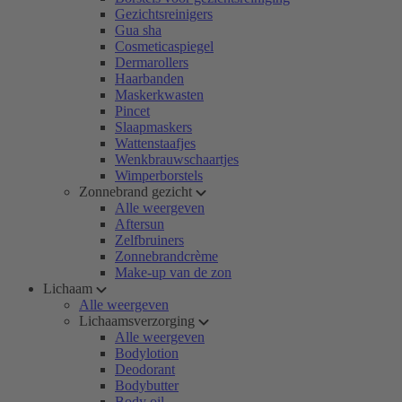
Gezichtsreinigers
Gua sha
Cosmeticaspiegel
Dermarollers
Haarbanden
Maskerkwasten
Pincet
Slaapmaskers
Wattenstaafjes
Wenkbrauwschaartjes
Wimperborstels
Zonnebrand gezicht
Alle weergeven
Aftersun
Zelfbruiners
Zonnebrandcrème
Make-up van de zon
Lichaam
Alle weergeven
Lichaamsverzorging
Alle weergeven
Bodylotion
Deodorant
Bodybutter
Body oil