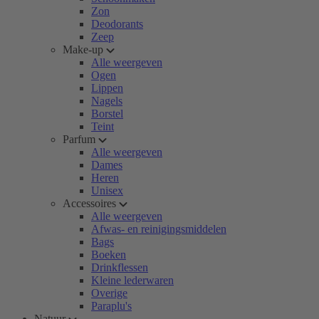
Zon
Deodorants
Zeep
Make-up
Alle weergeven
Ogen
Lippen
Nagels
Borstel
Teint
Parfum
Alle weergeven
Dames
Heren
Unisex
Accessoires
Alle weergeven
Afwas- en reinigingsmiddelen
Bags
Boeken
Drinkflessen
Kleine lederwaren
Overige
Paraplu's
Natuur