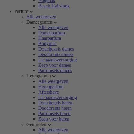
Nagellak
Beach Hair-look
Parfum
Alle weergeven
Damesgeuren
Alle weergeven
Damesparfum
Haarparfum
Bodymist
Douchegels dames
Deodorants dames
Lichaamsverzorging
Zeep voor dames
Parfumsets dames
Herengeuren
Alle weergeven
Herenparfum
Aftershave
Lichaamsverzorging
Douchegels heren
Deodorants heren
Parfumsets heren
Zeep voor heren
Geurnoten
Alle weergeven