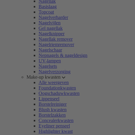
Nagellak
Basislaag
Topcoat
Nagelverharder
Nagelvijlen
Gel nagellak
Nagelknipper
Nagellak remover
Nagelriemremover
Nagelschaar
Nepnagels & nageldesign
UV-lampen
Nagelsets
Nagelverzorging
Make-up kwasten
Alle weergeven
Foundationkwasten
Oogschaduwkwasten
Lippenseel
Borstelreiniger
Blush kwasten
Borstelzakken
Concealerkwasten
Eyeliner penseel
Highlighter kwast