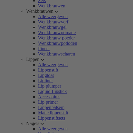
Sets
Wenkbrauwen
Wenkbrauwen
Alle weergeven
Wenkbrauwverf
Wenkbrauwgel
Wenkbrauwpomade
Wenkbrauw poeder
Wenkbrauwpotloden
Pincet
Wenkbrauwscharen
Lippen
Alle weergeven
Lippenstift
Lipgloss
Lipliner
Lip plumper
Liquid Lipstick
Accessoires
Lip primer
Lippenbalsem
Matte lippenstift
Lippenstiftsets
Nagels
Alle weergeven