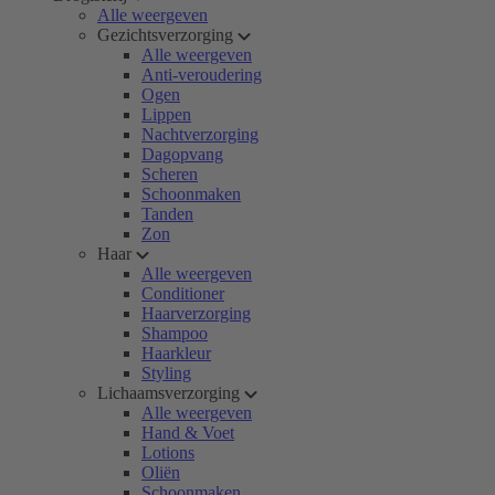
Alle weergeven
Gezichtsverzorging
Alle weergeven
Anti-veroudering
Ogen
Lippen
Nachtverzorging
Dagopvang
Scheren
Schoonmaken
Tanden
Zon
Haar
Alle weergeven
Conditioner
Haarverzorging
Shampoo
Haarkleur
Styling
Lichaamsverzorging
Alle weergeven
Hand & Voet
Lotions
Oliën
Schoonmaken