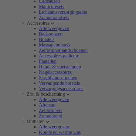
Cadeausets
Manicuresets
Lichaamsverzorgingssets
Zonnebrandsets
Accessoires
Alle weergeven
Badsponzen
Borstels
Massageborstels
Zelfbruinerhandschoenen
Accessoires pedicure
Flanellen
Hand- & voetsieraden
Nagelaccessoires
Scrubhandschoenen
Vervangende borstels
Verzorgingsaccessoires
Zon & bescherming
Alle weergeven
Aftersun
Zelfbruiners
Zonnebrand
Ontharen
Alle weergeven
Koude en warme was