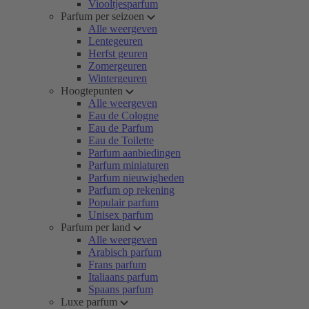
Viooltjesparfum
Parfum per seizoen
Alle weergeven
Lentegeuren
Herfst geuren
Zomergeuren
Wintergeuren
Hoogtepunten
Alle weergeven
Eau de Cologne
Eau de Parfum
Eau de Toilette
Parfum aanbiedingen
Parfum miniaturen
Parfum nieuwigheden
Parfum op rekening
Populair parfum
Unisex parfum
Parfum per land
Alle weergeven
Arabisch parfum
Frans parfum
Italiaans parfum
Spaans parfum
Luxe parfum