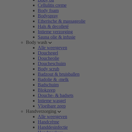
Cellulitis creme
Body foam
Bodyspray
Etherische & massageolie
Hals & decolleté
Intieme verzorging
Sauna olie & infusie
Body wash
Alle weergeven
Douchegel
Doucheolie
Doucheschuim
Body scrub
Badzout & bruisballen
Badolie & -melk
Badschuim
Blokzeep
Douche- & badsets
Intieme wasgel
Vloeibare zeep
Handverzorging
Alle weergeven
Handcrème
Handdesinfectie