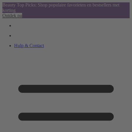
Beauty Top Picks: Shop populaire favorieten en bestsellers met
korting
Ontdek nu
Hulp & Contact