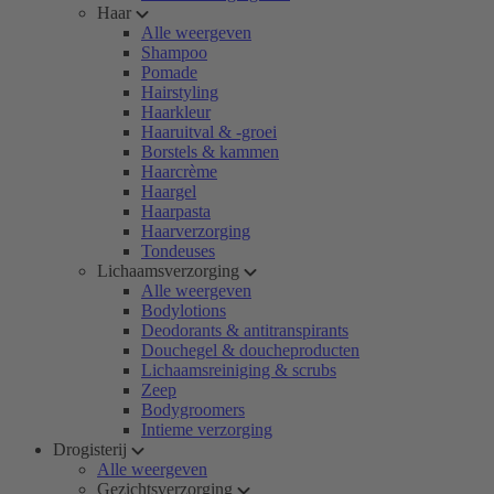
Haar
Alle weergeven
Shampoo
Pomade
Hairstyling
Haarkleur
Haaruitval & -groei
Borstels & kammen
Haarcrème
Haargel
Haarpasta
Haarverzorging
Tondeuses
Lichaamsverzorging
Alle weergeven
Bodylotions
Deodorants & antitranspirants
Douchegel & doucheproducten
Lichaamsreiniging & scrubs
Zeep
Bodygroomers
Intieme verzorging
Drogisterij
Alle weergeven
Gezichtsverzorging