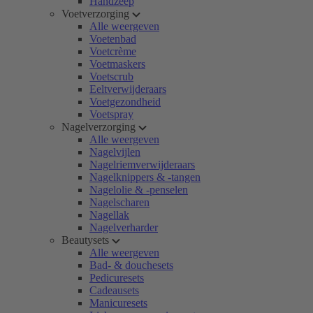
Handzeep
Voetverzorging
Alle weergeven
Voetenbad
Voetcrème
Voetmaskers
Voetscrub
Eeltverwijderaars
Voetgezondheid
Voetspray
Nagelverzorging
Alle weergeven
Nagelvijlen
Nagelriemverwijderaars
Nagelknippers & -tangen
Nagelolie & -penselen
Nagelscharen
Nagellak
Nagelverharder
Beautysets
Alle weergeven
Bad- & douchesets
Pedicuresets
Cadeausets
Manicuresets