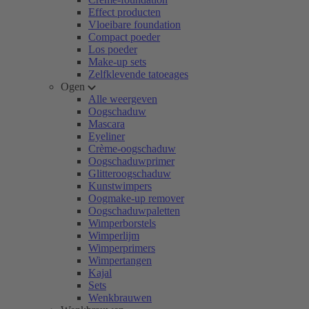
Effect producten
Vloeibare foundation
Compact poeder
Los poeder
Make-up sets
Zelfklevende tatoeages
Ogen
Alle weergeven
Oogschaduw
Mascara
Eyeliner
Crème-oogschaduw
Oogschaduwprimer
Glitteroogschaduw
Kunstwimpers
Oogmake-up remover
Oogschaduwpaletten
Wimperborstels
Wimperlijm
Wimperprimers
Wimpertangen
Kajal
Sets
Wenkbrauwen