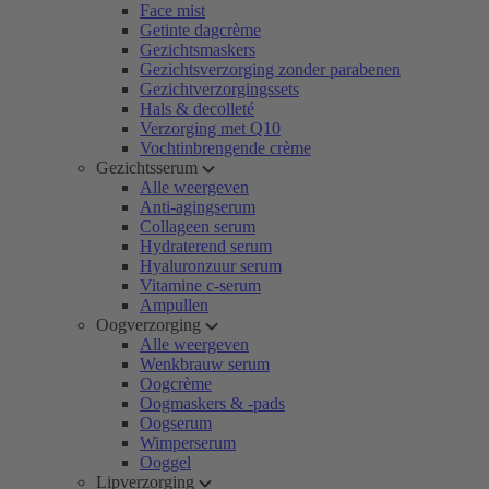
Face mist
Getinte dagcrème
Gezichtsmaskers
Gezichtsverzorging zonder parabenen
Gezichtverzorgingssets
Hals & decolleté
Verzorging met Q10
Vochtinbrengende crème
Gezichtsserum
Alle weergeven
Anti-agingserum
Collageen serum
Hydraterend serum
Hyaluronzuur serum
Vitamine c-serum
Ampullen
Oogverzorging
Alle weergeven
Wenkbrauw serum
Oogcrème
Oogmaskers & -pads
Oogserum
Wimperserum
Ooggel
Lipverzorging