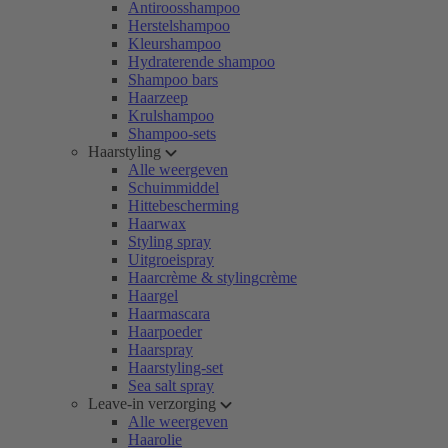
Antiroosshampoo
Herstelshampoo
Kleurshampoo
Hydraterende shampoo
Shampoo bars
Haarzeep
Krulshampoo
Shampoo-sets
Haarstyling
Alle weergeven
Schuimmiddel
Hittebescherming
Haarwax
Styling spray
Uitgroeispray
Haarcrème & stylingcrème
Haargel
Haarmascara
Haarpoeder
Haarspray
Haarstyling-set
Sea salt spray
Leave-in verzorging
Alle weergeven
Haarolie