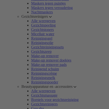
Maskers tegen puistjes
Maskers tegen veroudering
Nachtmaskers
Gezichtsreinigers
Alle weergeven
Gezichtspeeling
Gezichtstoners
Micellair water
Reinigingsgel
Reinigingsolie
Gezichtreinigingssets
Gezichtszeep
Make-up remover
Make-up remover doekjes
Make-up remover pads
Reinigend schuim
Reinigingscrème
Reinigingsmelk
Reinigingspoeder
Beautyapparatuur en -accessoires
Alle weergeven
Gezichtsmassage
Borstels voor gezichtsreiniging
Gezichtsreinigers
Gua sha