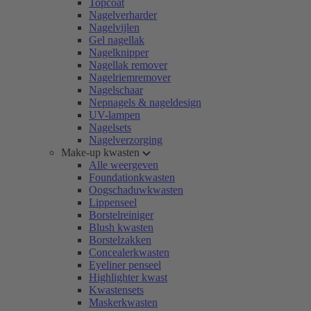
Topcoat
Nagelverharder
Nagelvijlen
Gel nagellak
Nagelknipper
Nagellak remover
Nagelriemremover
Nagelschaar
Nepnagels & nageldesign
UV-lampen
Nagelsets
Nagelverzorging
Make-up kwasten
Alle weergeven
Foundationkwasten
Oogschaduwkwasten
Lippenseel
Borstelreiniger
Blush kwasten
Borstelzakken
Concealerkwasten
Eyeliner penseel
Highlighter kwast
Kwastensets
Maskerkwasten