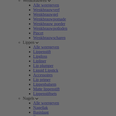
Wenkbrauwen
Alle weergeven
Wenkbrauwverf
Wenkbrauwgel
Wenkbrauwpomade
Wenkbrauw poeder
Wenkbrauwpotloden
Pincet
Wenkbrauwscharen
Lippen
Alle weergeven
Lippenstift
Lipgloss
Lipliner
Lip plumper
Liquid Lipstick
Accessoires
Lip primer
Lippenbalsem
Matte lippenstift
Lippenstiftsets
Nagels
Alle weergeven
Nagellak
Basislaag