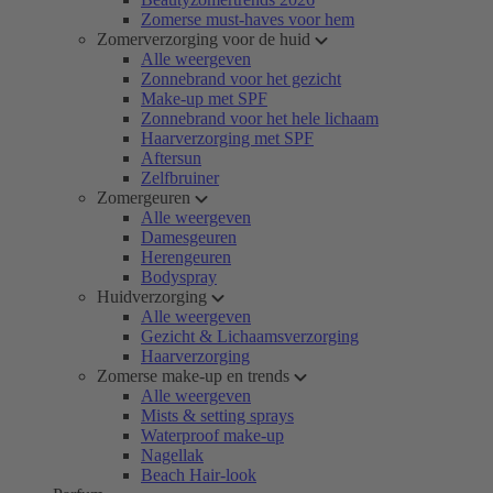
Zomerse must-haves voor hem
Zomerverzorging voor de huid
Alle weergeven
Zonnebrand voor het gezicht
Make-up met SPF
Zonnebrand voor het hele lichaam
Haarverzorging met SPF
Aftersun
Zelfbruiner
Zomergeuren
Alle weergeven
Damesgeuren
Herengeuren
Bodyspray
Huidverzorging
Alle weergeven
Gezicht & Lichaamsverzorging
Haarverzorging
Zomerse make-up en trends
Alle weergeven
Mists & setting sprays
Waterproof make-up
Nagellak
Beach Hair-look