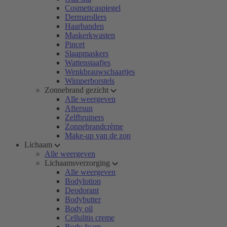
Cosmeticaspiegel
Dermarollers
Haarbanden
Maskerkwasten
Pincet
Slaapmaskers
Wattenstaafjes
Wenkbrauwschaartjes
Wimperborstels
Zonnebrand gezicht
Alle weergeven
Aftersun
Zelfbruiners
Zonnebrandcrème
Make-up van de zon
Lichaam
Alle weergeven
Lichaamsverzorging
Alle weergeven
Bodylotion
Deodorant
Bodybutter
Body oil
Cellulitis creme
Body foam