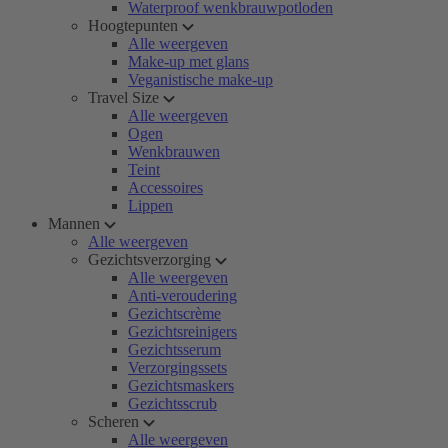
Waterproof wenkbrauwpotloden
Hoogtepunten
Alle weergeven
Make-up met glans
Veganistische make-up
Travel Size
Alle weergeven
Ogen
Wenkbrauwen
Teint
Accessoires
Lippen
Mannen
Alle weergeven
Gezichtsverzorging
Alle weergeven
Anti-veroudering
Gezichtscrème
Gezichtsreinigers
Gezichtsserum
Verzorgingssets
Gezichtsmaskers
Gezichtsscrub
Scheren
Alle weergeven