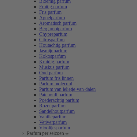
Bloemig parfum
Fruitig parfum
Fris parfum
Appelparfum
Aromatisch parfum
Bergamotparfum
Chypreparfum
Citrusparfum
Houtachtig parfum
Jasmijnparfum
Kokosparfum
Kruidig parfum
Muskus parfum
Oud parfum
Parfum fris linnen
Parfum molecuul
Parfum van lelietje-van-dalen
Patchouli parfum
Poederachtig parfum
Rozenparfum
Sandelhoutparfum
Vanilleparfum
Vetiverparfum
Viooltjesparfum
Parfum per seizoen