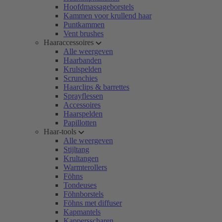
Hoofdmassageborstels
Kammen voor krullend haar
Puntkammen
Vent brushes
Haaraccessoires
Alle weergeven
Haarbanden
Krulspelden
Scrunchies
Haarclips & barrettes
Sprayflessen
Accessoires
Haarspelden
Papillotten
Haar-tools
Alle weergeven
Stijltang
Krultangen
Warmterollers
Föhns
Tondeuses
Föhnborstels
Föhns met diffuser
Kapmantels
Kappersscharen