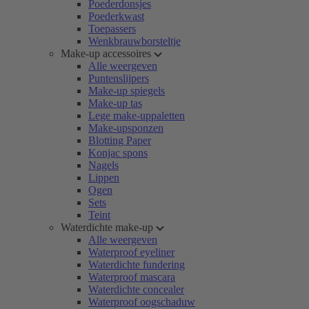
Poederdonsjes
Poederkwast
Toepassers
Wenkbrauwborsteltje
Make-up accessoires
Alle weergeven
Puntenslijpers
Make-up spiegels
Make-up tas
Lege make-uppaletten
Make-upsponzen
Blotting Paper
Konjac spons
Nagels
Lippen
Ogen
Sets
Teint
Waterdichte make-up
Alle weergeven
Waterproof eyeliner
Waterdichte fundering
Waterproof mascara
Waterdichte concealer
Waterproof oogschaduw