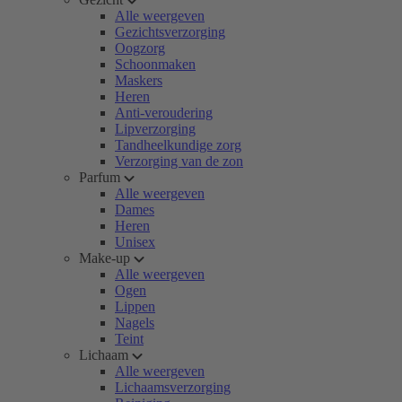
Alle weergeven
Gezichtsverzorging
Oogzorg
Schoonmaken
Maskers
Heren
Anti-veroudering
Lipverzorging
Tandheelkundige zorg
Verzorging van de zon
Parfum
Alle weergeven
Dames
Heren
Unisex
Make-up
Alle weergeven
Ogen
Lippen
Nagels
Teint
Lichaam
Alle weergeven
Lichaamsverzorging