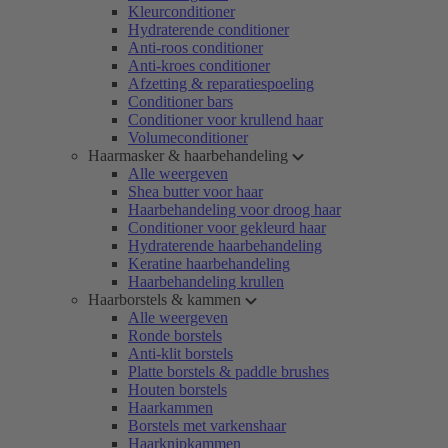
Kleurconditioner
Hydraterende conditioner
Anti-roos conditioner
Anti-kroes conditioner
Afzetting & reparatiespoeling
Conditioner bars
Conditioner voor krullend haar
Volumeconditioner
Haarmasker & haarbehandeling
Alle weergeven
Shea butter voor haar
Haarbehandeling voor droog haar
Conditioner voor gekleurd haar
Hydraterende haarbehandeling
Keratine haarbehandeling
Haarbehandeling krullen
Haarborstels & kammen
Alle weergeven
Ronde borstels
Anti-klit borstels
Platte borstels & paddle brushes
Houten borstels
Haarkammen
Borstels met varkenshaar
Haarknipkammen