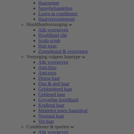
Haarserum
Spraybehandeling
Leave-in conditioner
Haarverzorgingsset
Hoofdhuidverzorging
Alle weergeven
Hoofdhuid olie
Scalp scrub
Hair tonic
Zonnebrand & verzorging
Verzorging volgens haartype
Alle weergeven
Anti-frizz
Anti-roos
Droog haar
Dun & steil haar
Geblondeerd haar
Gekleurd haar
Gevoelige hoofdhuid
Krullend haar
Middelen tegen haaruitval
Normaal haar
Vet haar
Conditioner & spoelen
Alle weergeven