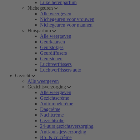
Luxe herenparfum
Nichegeuren
Alle weergeven
Nichegeuren voor vrouwen
Nichegeuren voor mannen
Huisparfum
Alle weergeven
Geurkaarsen
Geurstokjes
Geurdiffusers
Geurstenen
Luchtverfrissers
Luchtverfrissers auto
Gezicht
Alle weergeven
Gezichtsverzorging
Alle weergeven
Gezichtscrème
Antirimpelcrème
Dagcrème
Nachtcrème
Gezichtsolie
24-uurs gezichtsverzorging
Anti-puistjesverzorging
Bb- & cc-crème