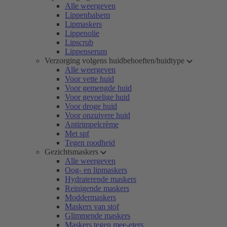
Alle weergeven
Lippenbalsem
Lipmaskers
Lippenolie
Lipscrub
Lippenserum
Verzorging volgens huidbehoeften/huidtype
Alle weergeven
Voor vette huid
Voor gemengde huid
Voor gevoelige huid
Voor droge huid
Voor onzuivere huid
Antirimpelcrème
Met spf
Tegen roodheid
Gezichtsmaskers
Alle weergeven
Oog- en lipmaskers
Hydraterende maskers
Reinigende maskers
Moddermaskers
Maskers van stof
Glimmende maskers
Maskers tegen mee-eters