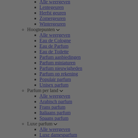
Alle weergeven
Lentegeuren
Herfst geuren
Zomergeuren
Wintergeuren
Hoogtepunten
Alle weergeven
Eau de Cologne
Eau de Parfum
Eau de Toilette
Parfum aanbiedingen
Parfum miniaturen
Parfum nieuwigheden
Parfum op rekening
Populair parfum
Unisex parfum
Parfum per land
Alle weergeven
Arabisch parfum
Frans parfum
Italiaans parfum
Spaans parfum
Luxe parfum
Alle weergeven
Luxe damesparfum