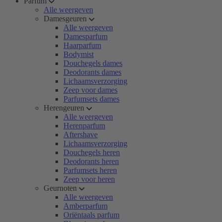
Parfum
Alle weergeven
Damesgeuren
Alle weergeven
Damesparfum
Haarparfum
Bodymist
Douchegels dames
Deodorants dames
Lichaamsverzorging
Zeep voor dames
Parfumsets dames
Herengeuren
Alle weergeven
Herenparfum
Aftershave
Lichaamsverzorging
Douchegels heren
Deodorants heren
Parfumsets heren
Zeep voor heren
Geurnoten
Alle weergeven
Amberparfum
Oriëntaals parfum