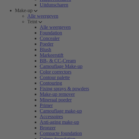
Uitdunscharen
Make-up
Alle weergeven
Teint
Alle weergeven
Foundation
Concealer
Poeder
Blush
Markeerstift
BB- & CC-Cream
Camouflage Make-up
Color correctors
Contour palette
Contouring
Fixing sprays & powders
Make-up remover
Mineraal poeder
Primer
Camouflage make-up
Accessoires
Anti-aging make-up
Bronzer
Compacte foundation
Crème-foundation