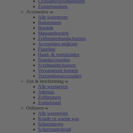
Lichaamsverzorgingssets
Zonnebrandsets
Accessoires
Alle weergeven
Badsponzen
Borstels
Massageborstels
Zelfbruinerhandschoenen
Accessoires pedicure
Flanellen
Hand- & voetsieraden
Nagelaccessoires
Scrubhandschoenen
Vervangende borstels
Verzorgingsaccessoires
Zon & bescherming
Alle weergeven
Aftersun
Zelfbruiners
Zonnebrand
Ontharen
Alle weergeven
Koude en warme was
Scheermesjes
Scheeronderhoud