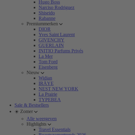
Hugo Boss
Narciso Rodriguez
Shiseido
Rabanne
Premiummerken
DIOR
Yves Saint Laurent
GIVENCHY
GUERLAIN
INITIO Parfums Privés
La Mer
Tom Ford
Eisenberg
Nieuw
Widian
IRÄYE
NEST NEW YORK
La Prairie
TYPEBEA
Sale & Bestsellers
☀️ Zomer
Alle weergeven
Highlights
Travel Essentials
Beautyzomertrends 2026