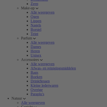
Zeep
Make-up
Alle weergeven
Ogen
Lippen
Nagels
Borstel
Teint
Parfum
Alle weergeven
Dames
Heren
Unisex
Accessoires
Alle weergeven
Afwas- en reinigingsmiddelen
Bags
Boeken
Drinkflessen
Kleine lederwaren
Overige
Paraplu's
Natuur
Alle weergeven
Gezicht