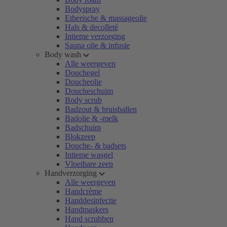
Bodyspray
Etherische & massageolie
Hals & decolleté
Intieme verzorging
Sauna olie & infusie
Body wash
Alle weergeven
Douchegel
Doucheolie
Doucheschuim
Body scrub
Badzout & bruisballen
Badolie & -melk
Badschuim
Blokzeep
Douche- & badsets
Intieme wasgel
Vloeibare zeep
Handverzorging
Alle weergeven
Handcrème
Handdesinfectie
Handmaskers
Hand scrubben