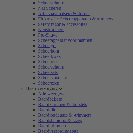
Scheerschuim
Nat Scheren
Aftershavebalsem & -lotion
Elektrische Scheerapparaten & trimmers
Safety razor & accessoires
Neustrimmers
Pre-Shave
Scheerapparaat voor mannen
Scheergel
Scheerkom
Scheerkwast
Scheermes
Scheerschuim
Scheersets
Scheerstandaard
Scheerzeep
Baardverzorging
Alle weergeven
Baardbalsem
Baardkammen & -borstels
Baardolie
Baardtondeuses & -trimmers
Baardshampoo & -zeep
Baard trimmen
Baardverzorgingssets