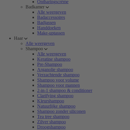
Ontharingscrème
Badkamer
Alle weergeven
Badaccessoires
Badjassen
Handdoeken
Make-uptassen
Haar
Alle weergeven
Shampoo
Alle weergeven
Keratine shampoo
Pre-Shampoo
Arganolie shampoo
Verzachtende shampoo
Shampoo voor volume
Shampoo voor mannen
2-in-1 shampoo & conditioner
Clarifying shampoo
Kleurshampoo
Natuurlijke shampoo
Shampoo zonder siliconen
Tea tree shampoo
Zilver shampoo
Droogshampoo