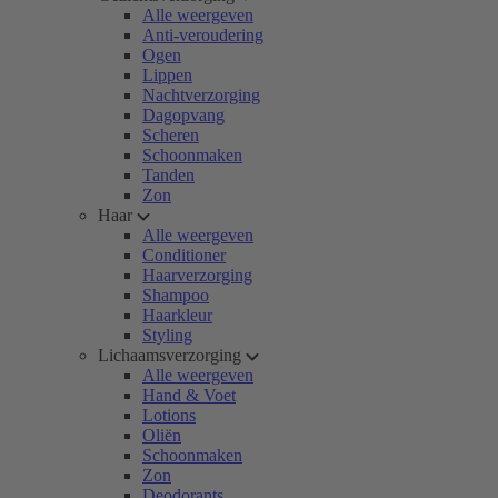
Alle weergeven
Anti-veroudering
Ogen
Lippen
Nachtverzorging
Dagopvang
Scheren
Schoonmaken
Tanden
Zon
Haar
Alle weergeven
Conditioner
Haarverzorging
Shampoo
Haarkleur
Styling
Lichaamsverzorging
Alle weergeven
Hand & Voet
Lotions
Oliën
Schoonmaken
Zon
Deodorants