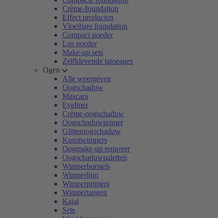
Crème-foundation
Effect producten
Vloeibare foundation
Compact poeder
Los poeder
Make-up sets
Zelfklevende tatoeages
Ogen
Alle weergeven
Oogschaduw
Mascara
Eyeliner
Crème-oogschaduw
Oogschaduwprimer
Glitteroogschaduw
Kunstwimpers
Oogmake-up remover
Oogschaduwpaletten
Wimperborstels
Wimperlijm
Wimperprimers
Wimpertangen
Kajal
Sets