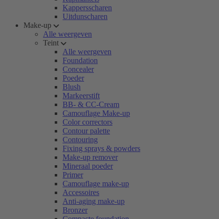
Kappersscharen
Uitdunscharen
Make-up
Alle weergeven
Teint
Alle weergeven
Foundation
Concealer
Poeder
Blush
Markeerstift
BB- & CC-Cream
Camouflage Make-up
Color correctors
Contour palette
Contouring
Fixing sprays & powders
Make-up remover
Mineraal poeder
Primer
Camouflage make-up
Accessoires
Anti-aging make-up
Bronzer
Compacte foundation