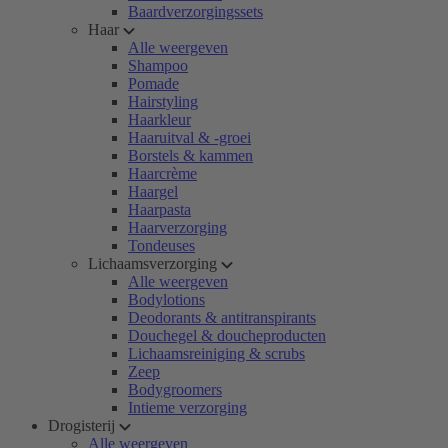
Baardverzorgingssets
Haar
Alle weergeven
Shampoo
Pomade
Hairstyling
Haarkleur
Haaruitval & -groei
Borstels & kammen
Haarcrème
Haargel
Haarpasta
Haarverzorging
Tondeuses
Lichaamsverzorging
Alle weergeven
Bodylotions
Deodorants & antitranspirants
Douchegel & doucheproducten
Lichaamsreiniging & scrubs
Zeep
Bodygroomers
Intieme verzorging
Drogisterij
Alle weergeven