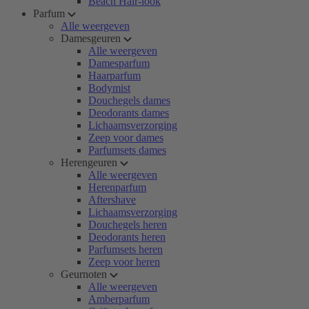
Beach Hair-look
Parfum
Alle weergeven
Damesgeuren
Alle weergeven
Damesparfum
Haarparfum
Bodymist
Douchegels dames
Deodorants dames
Lichaamsverzorging
Zeep voor dames
Parfumsets dames
Herengeuren
Alle weergeven
Herenparfum
Aftershave
Lichaamsverzorging
Douchegels heren
Deodorants heren
Parfumsets heren
Zeep voor heren
Geurnoten
Alle weergeven
Amberparfum