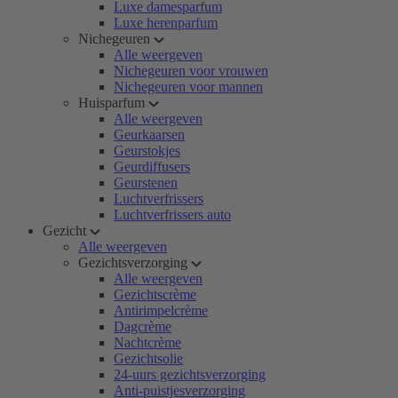
Luxe damesparfum
Luxe herenparfum
Nichegeuren
Alle weergeven
Nichegeuren voor vrouwen
Nichegeuren voor mannen
Huisparfum
Alle weergeven
Geurkaarsen
Geurstokjes
Geurdiffusers
Geurstenen
Luchtverfrissers
Luchtverfrissers auto
Gezicht
Alle weergeven
Gezichtsverzorging
Alle weergeven
Gezichtscrème
Antirimpelcrème
Dagcrème
Nachtcrème
Gezichtsolie
24-uurs gezichtsverzorging
Anti-puistjesverzorging