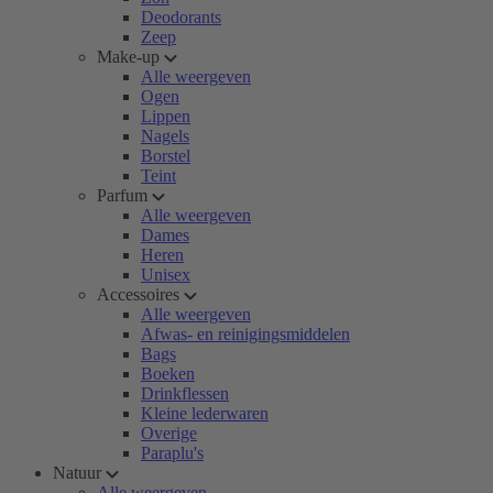
Deodorants
Zeep
Make-up
Alle weergeven
Ogen
Lippen
Nagels
Borstel
Teint
Parfum
Alle weergeven
Dames
Heren
Unisex
Accessoires
Alle weergeven
Afwas- en reinigingsmiddelen
Bags
Boeken
Drinkflessen
Kleine lederwaren
Overige
Paraplu's
Natuur
Alle weergeven