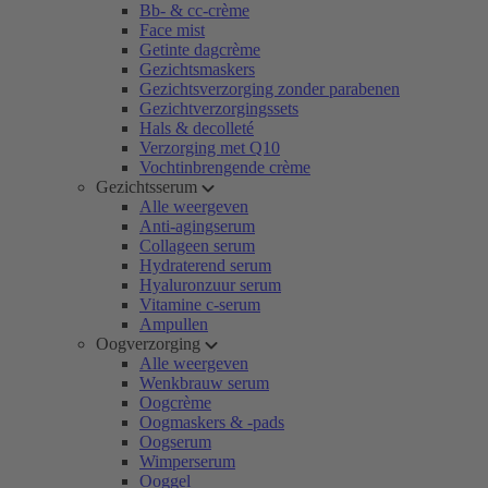
Bb- & cc-crème
Face mist
Getinte dagcrème
Gezichtsmaskers
Gezichtsverzorging zonder parabenen
Gezichtverzorgingssets
Hals & decolleté
Verzorging met Q10
Vochtinbrengende crème
Gezichtsserum
Alle weergeven
Anti-agingserum
Collageen serum
Hydraterend serum
Hyaluronzuur serum
Vitamine c-serum
Ampullen
Oogverzorging
Alle weergeven
Wenkbrauw serum
Oogcrème
Oogmaskers & -pads
Oogserum
Wimperserum
Ooggel