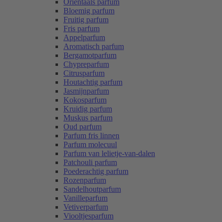
Oriëntaals parfum
Bloemig parfum
Fruitig parfum
Fris parfum
Appelparfum
Aromatisch parfum
Bergamotparfum
Chypreparfum
Citrusparfum
Houtachtig parfum
Jasmijnparfum
Kokosparfum
Kruidig parfum
Muskus parfum
Oud parfum
Parfum fris linnen
Parfum molecuul
Parfum van lelietje-van-dalen
Patchouli parfum
Poederachtig parfum
Rozenparfum
Sandelhoutparfum
Vanilleparfum
Vetiverparfum
Viooltjesparfum