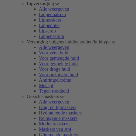
Lipverzorging
Alle weergeven
Lippenbalsem
Lipmaskers
Lippenolie
Lipscrub
Lippenserum
Verzorging volgens huidbehoeften/huidtype
Alle weergeven
Voor vette huid
Voor gemengde huid
Voor gevoelige huid
Voor droge huid
Voor onzuivere huid
Antirimpelcrème
Met spf
Tegen roodheid
Gezichtsmaskers
Alle weergeven
Oog- en lipmaskers
Hydraterende maskers
Reinigende maskers
Moddermaskers
Maskers van stof
Glimmende maskers