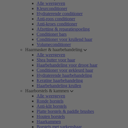
Alle weergeven
Kleurconditioner
Hydraterende conditioner
Anti-roos conditioner
Anti-kroes conditioner
Afzetting & reparatiespoeling
Conditioner bars
Conditioner voor krullend haar
Volumeconditioner
Haarmasker & haarbehandeling
Alle weergeven
Shea butter voor haar
Haarbehandeling voor droog haar
Conditioner voor gekleurd haar
Hydraterende haarbehandeling
Keratine haarbehandeling
Haarbehandeling krullen
Haarborstels & kammen
Alle weergeven
Ronde borstels
Anti-klit borstels
Platte borstels & paddle brushes
Houten borstels
Haarkammen
Borstels met varkenshaar