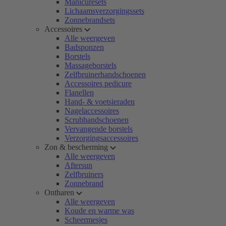
Manicuresets
Lichaamsverzorgingssets
Zonnebrandsets
Accessoires
Alle weergeven
Badsponzen
Borstels
Massageborstels
Zelfbruinerhandschoenen
Accessoires pedicure
Flanellen
Hand- & voetsieraden
Nagelaccessoires
Scrubhandschoenen
Vervangende borstels
Verzorgingsaccessoires
Zon & bescherming
Alle weergeven
Aftersun
Zelfbruiners
Zonnebrand
Ontharen
Alle weergeven
Koude en warme was
Scheermesjes