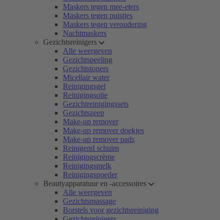
Maskers tegen mee-eters
Maskers tegen puistjes
Maskers tegen veroudering
Nachtmaskers
Gezichtsreinigers
Alle weergeven
Gezichtspeeling
Gezichtstoners
Micellair water
Reinigingsgel
Reinigingsolie
Gezichtreinigingssets
Gezichtszeep
Make-up remover
Make-up remover doekjes
Make-up remover pads
Reinigend schuim
Reinigingscrème
Reinigingsmelk
Reinigingspoeder
Beautyapparatuur en -accessoires
Alle weergeven
Gezichtsmassage
Borstels voor gezichtsreiniging
Gezichtsreinigers