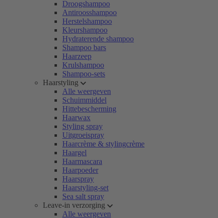
Droogshampoo
Antiroosshampoo
Herstelshampoo
Kleurshampoo
Hydraterende shampoo
Shampoo bars
Haarzeep
Krulshampoo
Shampoo-sets
Haarstyling
Alle weergeven
Schuimmiddel
Hittebescherming
Haarwax
Styling spray
Uitgroeispray
Haarcrème & stylingcrème
Haargel
Haarmascara
Haarpoeder
Haarspray
Haarstyling-set
Sea salt spray
Leave-in verzorging
Alle weergeven