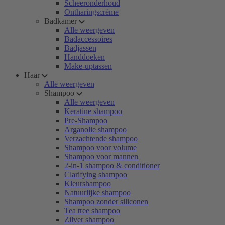
Scheeronderhoud
Ontharingscrème
Badkamer
Alle weergeven
Badaccessoires
Badjassen
Handdoeken
Make-uptassen
Haar
Alle weergeven
Shampoo
Alle weergeven
Keratine shampoo
Pre-Shampoo
Arganolie shampoo
Verzachtende shampoo
Shampoo voor volume
Shampoo voor mannen
2-in-1 shampoo & conditioner
Clarifying shampoo
Kleurshampoo
Natuurlijke shampoo
Shampoo zonder siliconen
Tea tree shampoo
Zilver shampoo