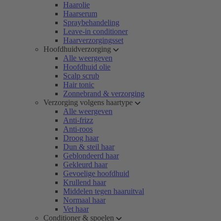
Haarolie
Haarserum
Spraybehandeling
Leave-in conditioner
Haarverzorgingsset
Hoofdhuidverzorging
Alle weergeven
Hoofdhuid olie
Scalp scrub
Hair tonic
Zonnebrand & verzorging
Verzorging volgens haartype
Alle weergeven
Anti-frizz
Anti-roos
Droog haar
Dun & steil haar
Geblondeerd haar
Gekleurd haar
Gevoelige hoofdhuid
Krullend haar
Middelen tegen haaruitval
Normaal haar
Vet haar
Conditioner & spoelen