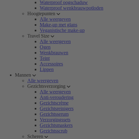
Waterproof oogschaduw
Waterproof wenkbrauwpotloden
Hoogtepunten
Alle weergeven
Make-up met glans
Veganistische make-up
Travel Size
Alle weergeven
Ogen
Wenkbrauwen
Teint
Accessoires
Lippen
Mannen
Alle weergeven
Gezichtsverzorging
Alle weergeven
Anti-veroudering
Gezichtscrème
Gezichtsreinigers
Gezichtsserum
Verzorgingssets
Gezichtsmaskers
Gezichtsscrub
Scheren