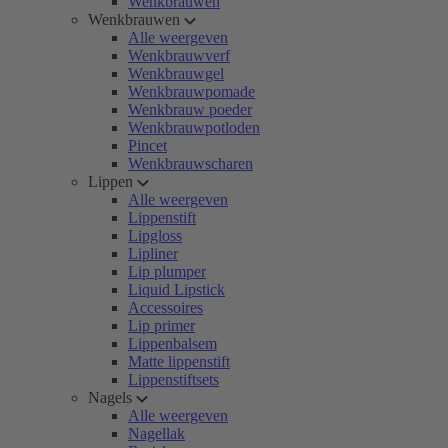
Wenkbrauwen
Wenkbrauwen
Alle weergeven
Wenkbrauwverf
Wenkbrauwgel
Wenkbrauwpomade
Wenkbrauw poeder
Wenkbrauwpotloden
Pincet
Wenkbrauwscharen
Lippen
Alle weergeven
Lippenstift
Lipgloss
Lipliner
Lip plumper
Liquid Lipstick
Accessoires
Lip primer
Lippenbalsem
Matte lippenstift
Lippenstiftsets
Nagels
Alle weergeven
Nagellak