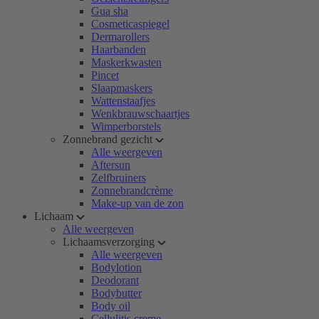
Gua sha
Cosmeticaspiegel
Dermarollers
Haarbanden
Maskerkwasten
Pincet
Slaapmaskers
Wattenstaafjes
Wenkbrauwschaartjes
Wimperborstels
Zonnebrand gezicht
Alle weergeven
Aftersun
Zelfbruiners
Zonnebrandcrème
Make-up van de zon
Lichaam
Alle weergeven
Lichaamsverzorging
Alle weergeven
Bodylotion
Deodorant
Bodybutter
Body oil
Cellulitis creme