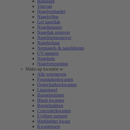
Basislaag
Topcoat
Nagelverharder
Nagelvijlen
Gel nagellak
Nagelknipper
Nagellak remover
Nagelriemremover
Nagelschaar
Nepnagels & nageldesign
UV-lampen
Nagelsets
Nagelverzorging
Make-up kwasten
Alle weergeven
Foundationkwasten
Oogschaduwkwasten
Lippenseel
Borstelreiniger
Blush kwasten
Borstelzakken
Concealerkwasten
Eyeliner penseel
Highlighter kwast
Kwastensets