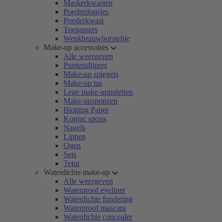
Maskerkwasten
Poederdonsjes
Poederkwast
Toepassers
Wenkbrauwborsteltje
Make-up accessoires
Alle weergeven
Puntenslijpers
Make-up spiegels
Make-up tas
Lege make-uppaletten
Make-upsponzen
Blotting Paper
Konjac spons
Nagels
Lippen
Ogen
Sets
Teint
Waterdichte make-up
Alle weergeven
Waterproof eyeliner
Waterdichte fundering
Waterproof mascara
Waterdichte concealer