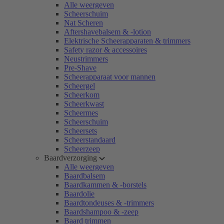
Alle weergeven
Scheerschuim
Nat Scheren
Aftershavebalsem & -lotion
Elektrische Scheerapparaten & trimmers
Safety razor & accessoires
Neustrimmers
Pre-Shave
Scheerapparaat voor mannen
Scheergel
Scheerkom
Scheerkwast
Scheermes
Scheerschuim
Scheersets
Scheerstandaard
Scheerzeep
Baardverzorging
Alle weergeven
Baardbalsem
Baardkammen & -borstels
Baardolie
Baardtondeuses & -trimmers
Baardshampoo & -zeep
Baard trimmen