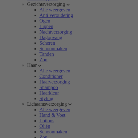
Gezichtsverzorging
Alle weergeven
Anti-veroudering
Ogen
Lippen
Nachtverzorging
Dagopvang
Scheren
Schoonmaken
Tanden
Zon
Haar
Alle weergeven
Conditioner
Haarverzorging
Shampoo
Haarkleur
Styling
Lichaamsverzorging
Alle weergeven
Hand & Voet
Lotions
Oliën
Schoonmaken
Zon