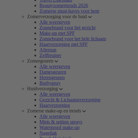
Beautyzomertrends 2026
Zomerse must-haves voor hem
Zomerverzorging voor de huid
Alle weergeven
Zonnebrand voor het gezicht
Make-up met SPF
Zonnebrand voor het hele lichaam
Haarverzorging met SPF
Aftersun
Zelfbruiner
Zomergeuren
Alle weergeven
Damesgeuren
Herengeuren
Bodyspray
Huidverzorging
Alle weergeven
Gezicht & Lichaamsverzorging
Haarverzorging
Zomerse make-up en trends
Alle weergeven
Mists & setting sprays
Waterproof make-up
Nagellak