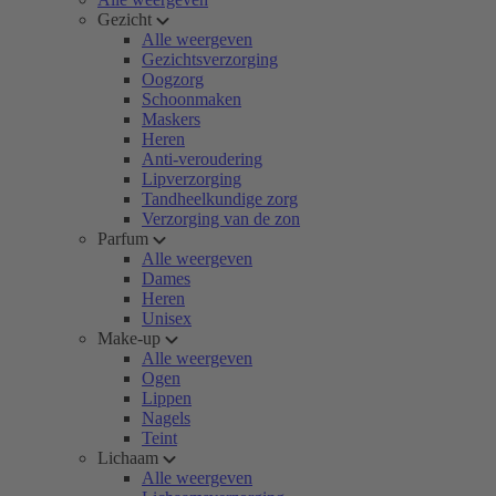
Gezicht
Alle weergeven
Gezichtsverzorging
Oogzorg
Schoonmaken
Maskers
Heren
Anti-veroudering
Lipverzorging
Tandheelkundige zorg
Verzorging van de zon
Parfum
Alle weergeven
Dames
Heren
Unisex
Make-up
Alle weergeven
Ogen
Lippen
Nagels
Teint
Lichaam
Alle weergeven