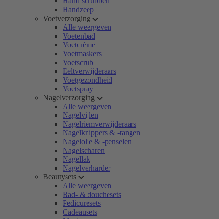
Hand scrubben
Handzeep
Voetverzorging
Alle weergeven
Voetenbad
Voetcrème
Voetmaskers
Voetscrub
Eeltverwijderaars
Voetgezondheid
Voetspray
Nagelverzorging
Alle weergeven
Nagelvijlen
Nagelriemverwijderaars
Nagelknippers & -tangen
Nagelolie & -penselen
Nagelscharen
Nagellak
Nagelverharder
Beautysets
Alle weergeven
Bad- & douchesets
Pedicuresets
Cadeausets