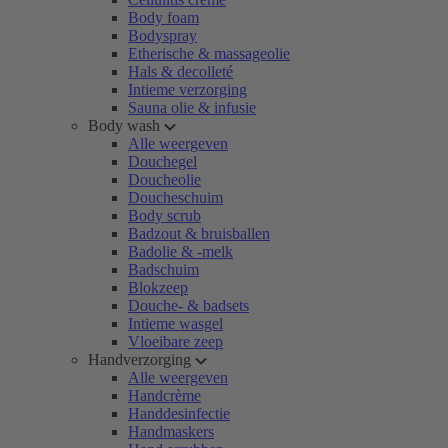
Body foam
Bodyspray
Etherische & massageolie
Hals & decolleté
Intieme verzorging
Sauna olie & infusie
Body wash
Alle weergeven
Douchegel
Doucheolie
Doucheschuim
Body scrub
Badzout & bruisballen
Badolie & -melk
Badschuim
Blokzeep
Douche- & badsets
Intieme wasgel
Vloeibare zeep
Handverzorging
Alle weergeven
Handcrème
Handdesinfectie
Handmaskers