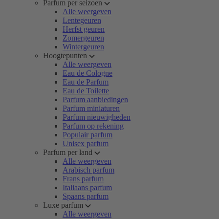
Parfum per seizoen
Alle weergeven
Lentegeuren
Herfst geuren
Zomergeuren
Wintergeuren
Hoogtepunten
Alle weergeven
Eau de Cologne
Eau de Parfum
Eau de Toilette
Parfum aanbiedingen
Parfum miniaturen
Parfum nieuwigheden
Parfum op rekening
Populair parfum
Unisex parfum
Parfum per land
Alle weergeven
Arabisch parfum
Frans parfum
Italiaans parfum
Spaans parfum
Luxe parfum
Alle weergeven