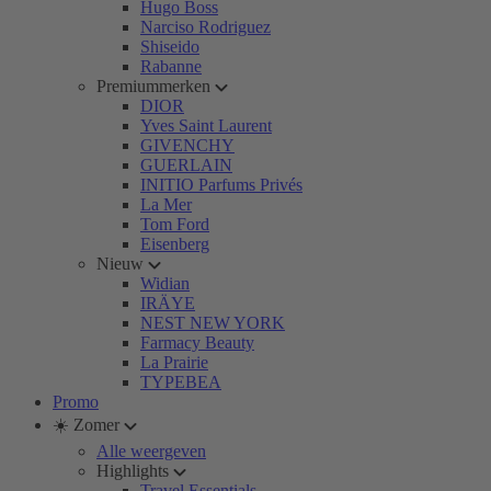
Hugo Boss
Narciso Rodriguez
Shiseido
Rabanne
Premiummerken
DIOR
Yves Saint Laurent
GIVENCHY
GUERLAIN
INITIO Parfums Privés
La Mer
Tom Ford
Eisenberg
Nieuw
Widian
IRÄYE
NEST NEW YORK
Farmacy Beauty
La Prairie
TYPEBEA
Promo
☀️ Zomer
Alle weergeven
Highlights
Travel Essentials