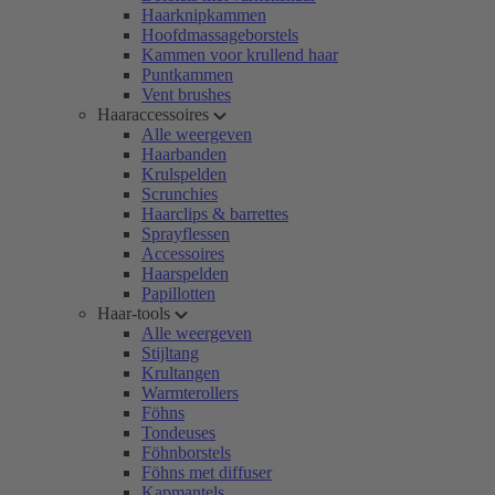
Haarknipkammen
Hoofdmassageborstels
Kammen voor krullend haar
Puntkammen
Vent brushes
Haaraccessoires
Alle weergeven
Haarbanden
Krulspelden
Scrunchies
Haarclips & barrettes
Sprayflessen
Accessoires
Haarspelden
Papillotten
Haar-tools
Alle weergeven
Stijltang
Krultangen
Warmterollers
Föhns
Tondeuses
Föhnborstels
Föhns met diffuser
Kapmantels