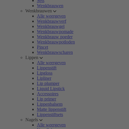
Sets
Wenkbrauwen
Wenkbrauwen
Alle weergeven
Wenkbrauwverf
Wenkbrauwgel
Wenkbrauwpomade
Wenkbrauw poeder
Wenkbrauwpotloden
Pincet
Wenkbrauwscharen
Lippen
Alle weergeven
Lippenstift
Lipgloss
Lipliner
Lip plumper
Liquid Lipstick
Accessoires
Lip primer
Lippenbalsem
Matte lippenstift
Lippenstiftsets
Nagels
Alle weergeven