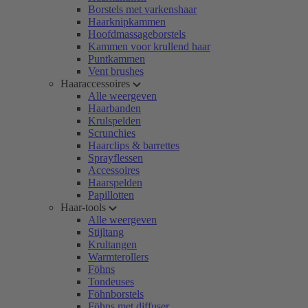
Borstels met varkenshaar
Haarknipkammen
Hoofdmassageborstels
Kammen voor krullend haar
Puntkammen
Vent brushes
Haaraccessoires
Alle weergeven
Haarbanden
Krulspelden
Scrunchies
Haarclips & barrettes
Sprayflessen
Accessoires
Haarspelden
Papillotten
Haar-tools
Alle weergeven
Stijltang
Krultangen
Warmterollers
Föhns
Tondeuses
Föhnborstels
Föhns met diffuser