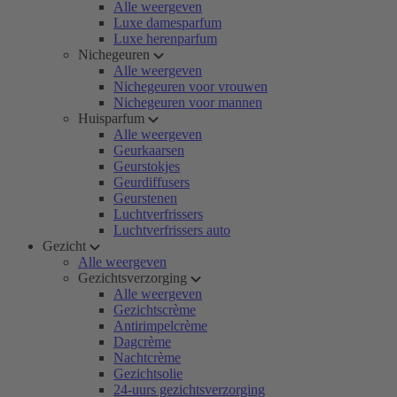
Alle weergeven
Luxe damesparfum
Luxe herenparfum
Nichegeuren
Alle weergeven
Nichegeuren voor vrouwen
Nichegeuren voor mannen
Huisparfum
Alle weergeven
Geurkaarsen
Geurstokjes
Geurdiffusers
Geurstenen
Luchtverfrissers
Luchtverfrissers auto
Gezicht
Alle weergeven
Gezichtsverzorging
Alle weergeven
Gezichtscrème
Antirimpelcrème
Dagcrème
Nachtcrème
Gezichtsolie
24-uurs gezichtsverzorging