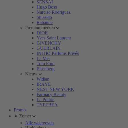
SENSAI
Hugo Boss
Narciso Rodriguez
Shiseido
Rabanne
Premiummerken
DIOR
Yves Saint Laurent
GIVENCHY
GUERLAIN
INITIO Parfums Privés
La Mer
Tom Ford
Eisenberg
Nieuw
Widian
IRÄYE
NEST NEW YORK
Farmacy Beauty
La Prairie
TYPEBEA
Promo
☀️ Zomer
Alle weergeven
Highlights