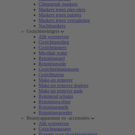
Glimmende maskers
Maskers tegen mee-eters
Maskers tegen puistjes
Maskers tegen veroudering
Nachtmaskers
Gezichtsreinigers
Alle weergeven
Gezichtspeeling
Gezichtstoners
Micellair water
Reinigingsgel
Reinigingsolie
Gezichtreinigingssets
Gezichtszeep
Make-up remover
Make-up remover doekjes
Make-up remover pads
Reinigend schuim
Reinigingscrème
Reinigingsmelk
Reinigingspoeder
Beautyapparatuur en -accessoires
Alle weergeven
Gezichtsmassage
Borstels voor gezichtsreiniging