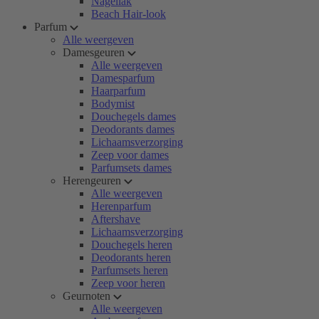
Nagellak
Beach Hair-look
Parfum
Alle weergeven
Damesgeuren
Alle weergeven
Damesparfum
Haarparfum
Bodymist
Douchegels dames
Deodorants dames
Lichaamsverzorging
Zeep voor dames
Parfumsets dames
Herengeuren
Alle weergeven
Herenparfum
Aftershave
Lichaamsverzorging
Douchegels heren
Deodorants heren
Parfumsets heren
Zeep voor heren
Geurnoten
Alle weergeven