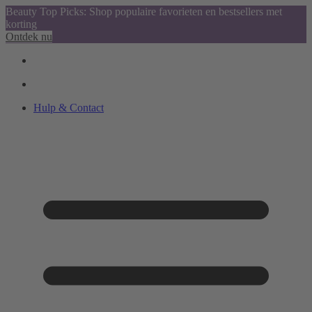
Beauty Top Picks: Shop populaire favorieten en bestsellers met
korting
Ontdek nu
Hulp & Contact