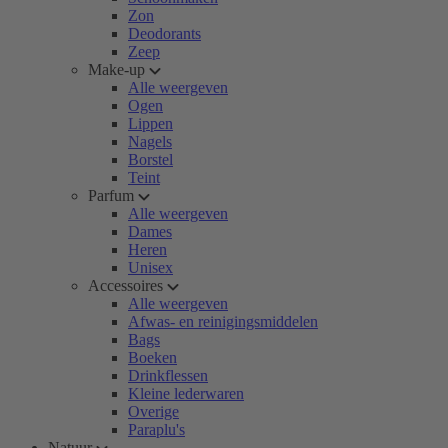
Zon
Deodorants
Zeep
Make-up
Alle weergeven
Ogen
Lippen
Nagels
Borstel
Teint
Parfum
Alle weergeven
Dames
Heren
Unisex
Accessoires
Alle weergeven
Afwas- en reinigingsmiddelen
Bags
Boeken
Drinkflessen
Kleine lederwaren
Overige
Paraplu's
Natuur