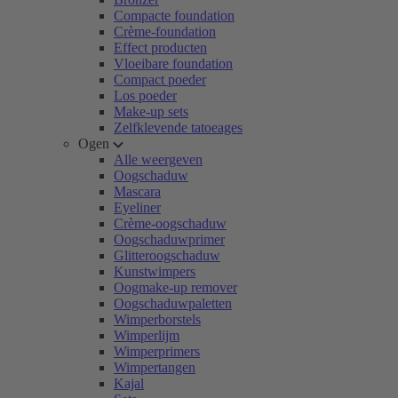
Compacte foundation
Crème-foundation
Effect producten
Vloeibare foundation
Compact poeder
Los poeder
Make-up sets
Zelfklevende tatoeages
Ogen
Alle weergeven
Oogschaduw
Mascara
Eyeliner
Crème-oogschaduw
Oogschaduwprimer
Glitteroogschaduw
Kunstwimpers
Oogmake-up remover
Oogschaduwpaletten
Wimperborstels
Wimperlijm
Wimperprimers
Wimpertangen
Kajal