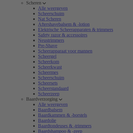
Scheren
Alle weergeven
Scheerschuim
Nat Scheren
Aftershavebalsem & -lotion
Elektrische Scheerapparaten & trimmers
Safety razor & accessoires
Neustrimmers
Pre-Shave
Scheerapparaat voor mannen
Scheergel
Scheerkom
Scheerkwast
Scheermes
Scheerschuim
Scheersets
Scheerstandaard
Scheerzeep
Baardverzorging
Alle weergeven
Baardbalsem
Baardkammen & -borstels
Baardolie
Baardtondeuses & -trimmers
Baardshampoo & -zeep