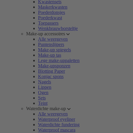
Kwastensets
Maskerkwasten
Poederdonsjes
Poederkwast
Toepassers
Wenkbrauwborsteltje
Make-up accessoires
Alle weergeven
Puntenslijpers
Make-up spiegels
Make-up tas
Lege make-uppaletten
Make-upsponzen
Blotting Paper
Konjac spons
Nagels
Lippen
Ogen
Sets
Teint
Waterdichte make-up
Alle weergeven
Waterproof eyeliner
Waterdichte fundering
Waterproof mascara