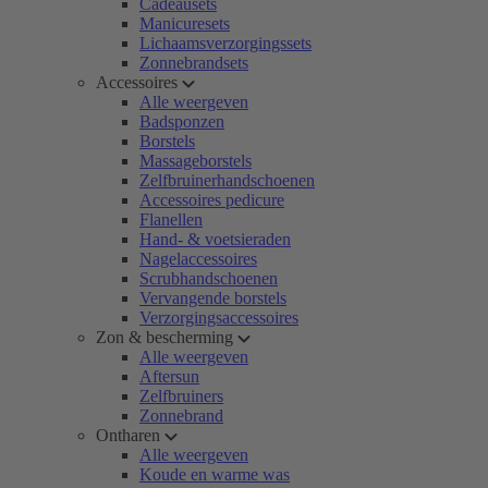
Cadeausets
Manicuresets
Lichaamsverzorgingssets
Zonnebrandsets
Accessoires
Alle weergeven
Badsponzen
Borstels
Massageborstels
Zelfbruinerhandschoenen
Accessoires pedicure
Flanellen
Hand- & voetsieraden
Nagelaccessoires
Scrubhandschoenen
Vervangende borstels
Verzorgingsaccessoires
Zon & bescherming
Alle weergeven
Aftersun
Zelfbruiners
Zonnebrand
Ontharen
Alle weergeven
Koude en warme was