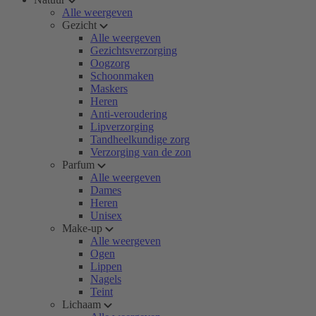
Alle weergeven
Gezicht
Alle weergeven
Gezichtsverzorging
Oogzorg
Schoonmaken
Maskers
Heren
Anti-veroudering
Lipverzorging
Tandheelkundige zorg
Verzorging van de zon
Parfum
Alle weergeven
Dames
Heren
Unisex
Make-up
Alle weergeven
Ogen
Lippen
Nagels
Teint
Lichaam