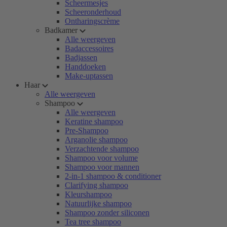
Scheermesjes
Scheeronderhoud
Ontharingscrème
Badkamer
Alle weergeven
Badaccessoires
Badjassen
Handdoeken
Make-uptassen
Haar
Alle weergeven
Shampoo
Alle weergeven
Keratine shampoo
Pre-Shampoo
Arganolie shampoo
Verzachtende shampoo
Shampoo voor volume
Shampoo voor mannen
2-in-1 shampoo & conditioner
Clarifying shampoo
Kleurshampoo
Natuurlijke shampoo
Shampoo zonder siliconen
Tea tree shampoo