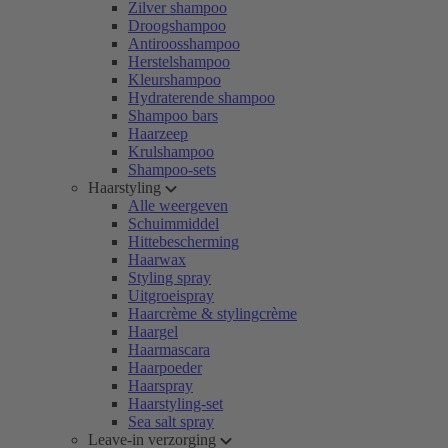
Zilver shampoo
Droogshampoo
Antiroosshampoo
Herstelshampoo
Kleurshampoo
Hydraterende shampoo
Shampoo bars
Haarzeep
Krulshampoo
Shampoo-sets
Haarstyling
Alle weergeven
Schuimmiddel
Hittebescherming
Haarwax
Styling spray
Uitgroeispray
Haarcrème & stylingcrème
Haargel
Haarmascara
Haarpoeder
Haarspray
Haarstyling-set
Sea salt spray
Leave-in verzorging