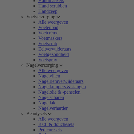
Handmaskers
Hand scrubben
Handzeep
Voetverzorging
Alle weergeven
Voetenbad
Voetcrème
Voetmaskers
Voetscrub
Eeltverwijderaars
Voetgezondheid
Voetspray
Nagelverzorging
Alle weergeven
Nagelvijlen
Nagelriemverwijderaars
Nagelknippers & -tangen
Nagelolie & -penselen
Nagelscharen
Nagellak
Nagelverharder
Beautysets
Alle weergeven
Bad- & douchesets
Pedicuresets