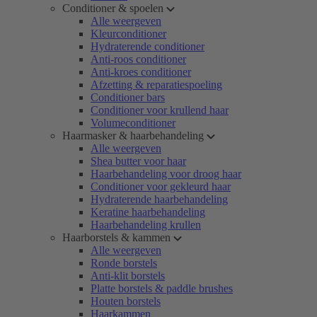
Conditioner & spoelen
Alle weergeven
Kleurconditioner
Hydraterende conditioner
Anti-roos conditioner
Anti-kroes conditioner
Afzetting & reparatiespoeling
Conditioner bars
Conditioner voor krullend haar
Volumeconditioner
Haarmasker & haarbehandeling
Alle weergeven
Shea butter voor haar
Haarbehandeling voor droog haar
Conditioner voor gekleurd haar
Hydraterende haarbehandeling
Keratine haarbehandeling
Haarbehandeling krullen
Haarborstels & kammen
Alle weergeven
Ronde borstels
Anti-klit borstels
Platte borstels & paddle brushes
Houten borstels
Haarkammen