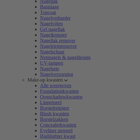
Nagellak
Basislaag
Topcoat
Nagelverharder
Nagelvijlen
Gel nagellak
Nagelknipper
Nagellak remover
Nagelriemremover
Nagelschaar
Nepnagels & nageldesign
UV-lampen
Nagelsets
Nagelverzorging
Make-up kwasten
Alle weergeven
Foundationkwasten
Oogschaduwkwasten
Lippenseel
Borstelreiniger
Blush kwasten
Borstelzakken
Concealerkwasten
Eyeliner penseel
Highlighter kwast