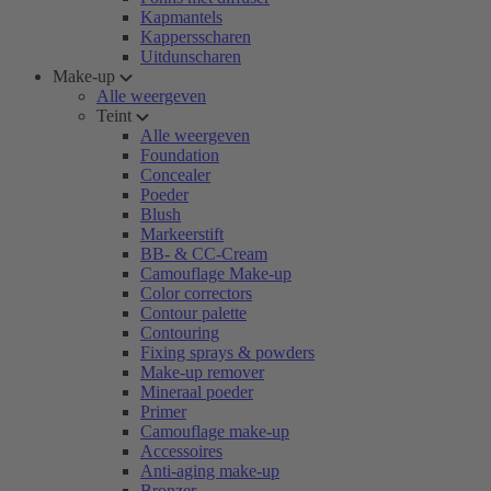
Kapmantels
Kappersscharen
Uitdunscharen
Make-up
Alle weergeven
Teint
Alle weergeven
Foundation
Concealer
Poeder
Blush
Markeerstift
BB- & CC-Cream
Camouflage Make-up
Color correctors
Contour palette
Contouring
Fixing sprays & powders
Make-up remover
Mineraal poeder
Primer
Camouflage make-up
Accessoires
Anti-aging make-up
Bronzer