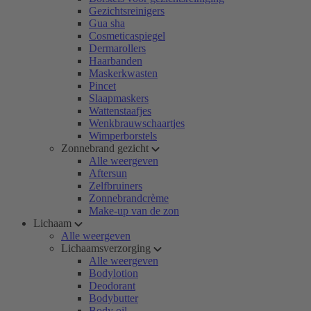
Gezichtsreinigers
Gua sha
Cosmeticaspiegel
Dermarollers
Haarbanden
Maskerkwasten
Pincet
Slaapmaskers
Wattenstaafjes
Wenkbrauwschaartjes
Wimperborstels
Zonnebrand gezicht
Alle weergeven
Aftersun
Zelfbruiners
Zonnebrandcrème
Make-up van de zon
Lichaam
Alle weergeven
Lichaamsverzorging
Alle weergeven
Bodylotion
Deodorant
Bodybutter
Body oil