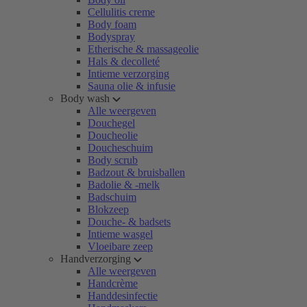
Cellulitis creme
Body foam
Bodyspray
Etherische & massageolie
Hals & decolleté
Intieme verzorging
Sauna olie & infusie
Body wash
Alle weergeven
Douchegel
Doucheolie
Doucheschuim
Body scrub
Badzout & bruisballen
Badolie & -melk
Badschuim
Blokzeep
Douche- & badsets
Intieme wasgel
Vloeibare zeep
Handverzorging
Alle weergeven
Handcrème
Handdesinfectie