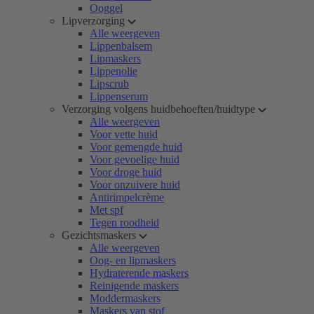
Ooggel
Lipverzorging
Alle weergeven
Lippenbalsem
Lipmaskers
Lippenolie
Lipscrub
Lippenserum
Verzorging volgens huidbehoeften/huidtype
Alle weergeven
Voor vette huid
Voor gemengde huid
Voor gevoelige huid
Voor droge huid
Voor onzuivere huid
Antirimpelcrème
Met spf
Tegen roodheid
Gezichtsmaskers
Alle weergeven
Oog- en lipmaskers
Hydraterende maskers
Reinigende maskers
Moddermaskers
Maskers van stof