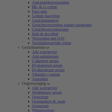
Anti-puistjesverzorging
Bb- & cc-crème
Face mist
Getinte dagcrème
Gezichtsmaskers
Gezichtsverzorging zonder parabenen
Gezichtverzorgingssets
Hals & decolleté
Verzorging met Q10
Vochtinbrengende crème
Gezichtsserum
Alle weergeven
Anti-agingserum
Collageen serum
Hydraterend serum
Hyaluronzuur serum
Vitamine c-serum
Ampullen
Oogverzorging
Alle weergeven
Wenkbrauw serum
Oogcrème
Oogmaskers & -pads
Oogserum
Wimperserum