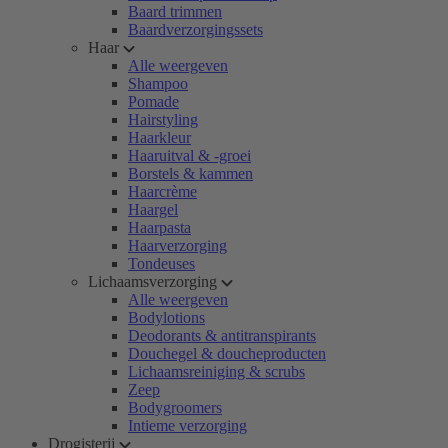
Baard trimmen
Baardverzorgingssets
Haar
Alle weergeven
Shampoo
Pomade
Hairstyling
Haarkleur
Haaruitval & -groei
Borstels & kammen
Haarcrème
Haargel
Haarpasta
Haarverzorging
Tondeuses
Lichaamsverzorging
Alle weergeven
Bodylotions
Deodorants & antitranspirants
Douchegel & doucheproducten
Lichaamsreiniging & scrubs
Zeep
Bodygroomers
Intieme verzorging
Drogisterij