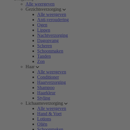
Alle weergeven
Gezichtsverzorging
Alle weergeven
Anti-veroudering
Ogen
Lippen
Nachtverzorging
Dagopvang
Scheren
Schoonmaken
Tanden
Zon
Haar
Alle weergeven
Conditioner
Haarverzorging
Shampoo
Haarkleur
Styling
Lichaamsverzorging
Alle weergeven
Hand & Voet
Lotions
Oliën
Schoonmaken