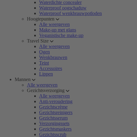
Waterdichte concealer
Waterproof oogschaduw
Waterproof wenkbrauwpotloden
Hoogtepunten
Alle weergeven
Make-up met glans
Veganistische make-up
Travel Size
Alle weergeven
Ogen
Wenkbrauwen
Teint
Accessoires
Lippen
Mannen
Alle weergeven
Gezichtsverzorging
Alle weergeven
Anti-veroudering
Gezichtscrème
Gezichtsreinigers
Gezichtsserum
Verzorgingssets
Gezichtsmaskers
Gezichtsscrub