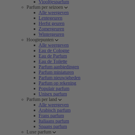
Viooltjesparfum
Parfum per seizoen
Alle weergeven
Lentegeuren
Herfst geuren
Zomergeuren
Wintergeuren
Hoogtepunten
Alle weergeven
Eau de Cologne
Eau de Parfum
Eau de Toilette
Parfum aanbiedingen
Parfum miniaturen
Parfum nieuwigheden
Parfum op rekening
Populair parfum
Unisex parfum
Parfum per land
Alle weergeven
Arabisch parfum
Frans parfum
Italiaans parfum
Spaans parfum
Luxe parfum