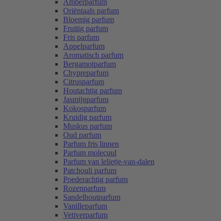
Amberparfum
Oriëntaals parfum
Bloemig parfum
Fruitig parfum
Fris parfum
Appelparfum
Aromatisch parfum
Bergamotparfum
Chypreparfum
Citrusparfum
Houtachtig parfum
Jasmijnparfum
Kokosparfum
Kruidig parfum
Muskus parfum
Oud parfum
Parfum fris linnen
Parfum molecuul
Parfum van lelietje-van-dalen
Patchouli parfum
Poederachtig parfum
Rozenparfum
Sandelhoutparfum
Vanilleparfum
Vetiverparfum