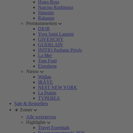
Hugo Boss
Narciso Rodriguez
Shiseido
Rabanne
Premiummerken
DIOR
Yves Saint Laurent
GIVENCHY
GUERLAIN
INITIO Parfums Privés
La Mer
Tom Ford
Eisenberg
Nieuw
Widian
IRÄYE
NEST NEW YORK
La Prairie
TYPEBEA
Sale & Bestsellers
☀️ Zomer
Alle weergeven
Highlights
Travel Essentials
Beautyzomertrends 2026