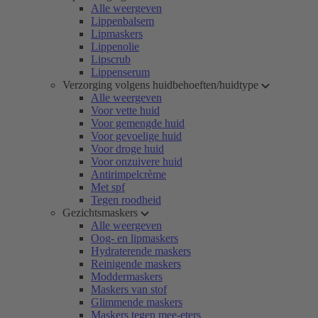
Alle weergeven
Lippenbalsem
Lipmaskers
Lippenolie
Lipscrub
Lippenserum
Verzorging volgens huidbehoeften/huidtype
Alle weergeven
Voor vette huid
Voor gemengde huid
Voor gevoelige huid
Voor droge huid
Voor onzuivere huid
Antirimpelcrème
Met spf
Tegen roodheid
Gezichtsmaskers
Alle weergeven
Oog- en lipmaskers
Hydraterende maskers
Reinigende maskers
Moddermaskers
Maskers van stof
Glimmende maskers
Maskers tegen mee-eters