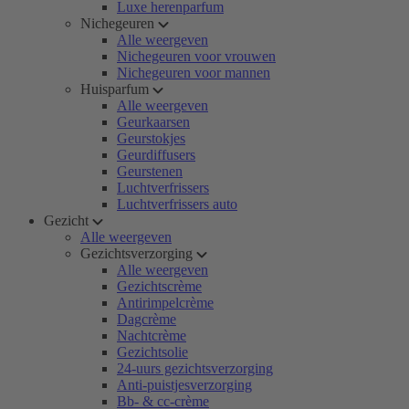
Luxe herenparfum
Nichegeuren
Alle weergeven
Nichegeuren voor vrouwen
Nichegeuren voor mannen
Huisparfum
Alle weergeven
Geurkaarsen
Geurstokjes
Geurdiffusers
Geurstenen
Luchtverfrissers
Luchtverfrissers auto
Gezicht
Alle weergeven
Gezichtsverzorging
Alle weergeven
Gezichtscrème
Antirimpelcrème
Dagcrème
Nachtcrème
Gezichtsolie
24-uurs gezichtsverzorging
Anti-puistjesverzorging
Bb- & cc-crème