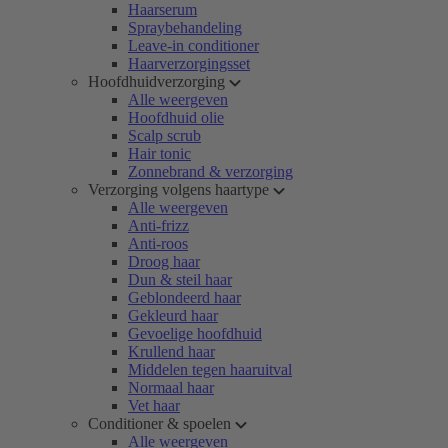
Haarserum
Spraybehandeling
Leave-in conditioner
Haarverzorgingsset
Hoofdhuidverzorging
Alle weergeven
Hoofdhuid olie
Scalp scrub
Hair tonic
Zonnebrand & verzorging
Verzorging volgens haartype
Alle weergeven
Anti-frizz
Anti-roos
Droog haar
Dun & steil haar
Geblondeerd haar
Gekleurd haar
Gevoelige hoofdhuid
Krullend haar
Middelen tegen haaruitval
Normaal haar
Vet haar
Conditioner & spoelen
Alle weergeven