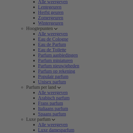
Alle weergeven
Lentegeuren
Herfst geuren
Zomergeuren
Wintergeuren
Hoogtepunten
Alle weergeven
Eau de Cologne
Eau de Parfum
Eau de Toilette
Parfum aanbiedingen
Parfum miniaturen
Parfum nieuwigheden
Parfum op rekening
Populair parfum
Unisex parfum
Parfum per land
Alle weergeven
Arabisch parfum
Frans parfum
Italiaans parfum
Spaans parfum
Luxe parfum
Alle weergeven
Luxe damesparfum