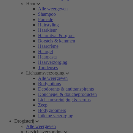
Haar
Alle weergeven
Shampoo
Pomade
Hairstyling
Haarkleur
Haaruitval & -groei
Borstels & kammen
Haarcrème
Haargel
Haarpasta
Haarverzorging
Tondeuses
Lichaamsverzorging
Alle weergeven
Bodylotions
Deodorants & antitranspirants
Douchegel & doucheproducten
Lichaamsreiniging & scrubs
Zeep
Bodygroomers
Intieme verzorging
Drogisterij
Alle weergeven
Gezichtsverzorging