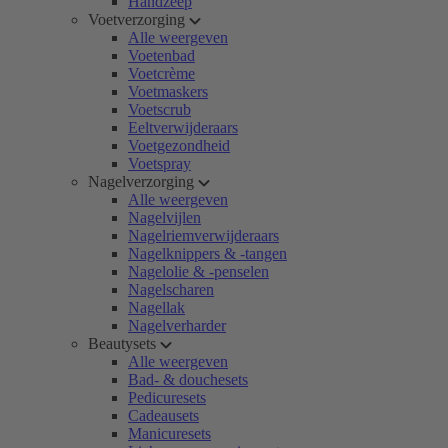
Handzeep
Voetverzorging
Alle weergeven
Voetenbad
Voetcrème
Voetmaskers
Voetscrub
Eeltverwijderaars
Voetgezondheid
Voetspray
Nagelverzorging
Alle weergeven
Nagelvijlen
Nagelriemverwijderaars
Nagelknippers & -tangen
Nagelolie & -penselen
Nagelscharen
Nagellak
Nagelverharder
Beautysets
Alle weergeven
Bad- & douchesets
Pedicuresets
Cadeausets
Manicuresets