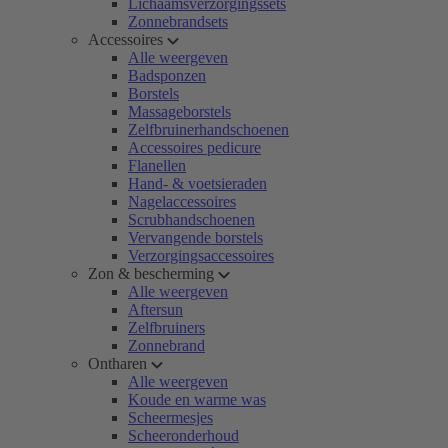
Lichaamsverzorgingssets
Zonnebrandsets
Accessoires
Alle weergeven
Badsponzen
Borstels
Massageborstels
Zelfbruinerhandschoenen
Accessoires pedicure
Flanellen
Hand- & voetsieraden
Nagelaccessoires
Scrubhandschoenen
Vervangende borstels
Verzorgingsaccessoires
Zon & bescherming
Alle weergeven
Aftersun
Zelfbruiners
Zonnebrand
Ontharen
Alle weergeven
Koude en warme was
Scheermesjes
Scheeronderhoud