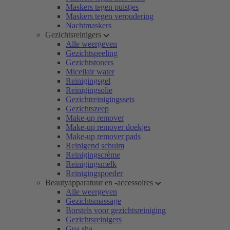
Maskers tegen puistjes
Maskers tegen veroudering
Nachtmaskers
Gezichtsreinigers
Alle weergeven
Gezichtspeeling
Gezichtstoners
Micellair water
Reinigingsgel
Reinigingsolie
Gezichtreinigingssets
Gezichtszeep
Make-up remover
Make-up remover doekjes
Make-up remover pads
Reinigend schuim
Reinigingscrème
Reinigingsmelk
Reinigingspoeder
Beautyapparatuur en -accessoires
Alle weergeven
Gezichtsmassage
Borstels voor gezichtsreiniging
Gezichtsreinigers
Gua sha