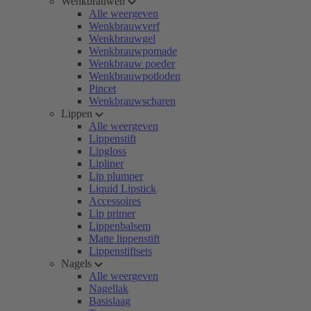
Wenkbrauwen
Alle weergeven
Wenkbrauwverf
Wenkbrauwgel
Wenkbrauwpomade
Wenkbrauw poeder
Wenkbrauwpotloden
Pincet
Wenkbrauwscharen
Lippen
Alle weergeven
Lippenstift
Lipgloss
Lipliner
Lip plumper
Liquid Lipstick
Accessoires
Lip primer
Lippenbalsem
Matte lippenstift
Lippenstiftsets
Nagels
Alle weergeven
Nagellak
Basislaag