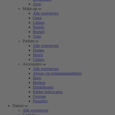
Zeep
Make-up
Alle weergeven
Ogen
Lippen
Nagels
Borstel
Teint
Parfum
Alle weergeven
Dames
Heren
Unisex
Accessoires
Alle weergeven
Afwas- en reinigingsmiddelen
Bags
Boeken
Drinkflessen
Kleine lederwaren
Overige
Paraplu's
Natuur
Alle weergeven
Gezicht