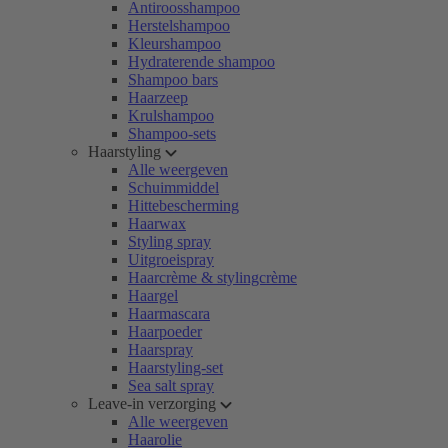
Antiroosshampoo
Herstelshampoo
Kleurshampoo
Hydraterende shampoo
Shampoo bars
Haarzeep
Krulshampoo
Shampoo-sets
Haarstyling
Alle weergeven
Schuimmiddel
Hittebescherming
Haarwax
Styling spray
Uitgroeispray
Haarcrème & stylingcrème
Haargel
Haarmascara
Haarpoeder
Haarspray
Haarstyling-set
Sea salt spray
Leave-in verzorging
Alle weergeven
Haarolie