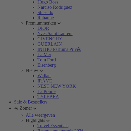
Hugo Boss
Narciso Rodriguez
Shiseido
Rabanne
Premiummerken
DIOR
Yves Saint Laurent
GIVENCHY
GUERLAIN
INITIO Parfums Privés
La Mer
Tom Ford
Eisenberg
Nieuw
Widian
IRÄYE
NEST NEW YORK
La Prairie
TYPEBEA
Sale & Bestsellers
☀️ Zomer
Alle weergeven
Highlights
Travel Essentials
Beautyzomertrends 2026