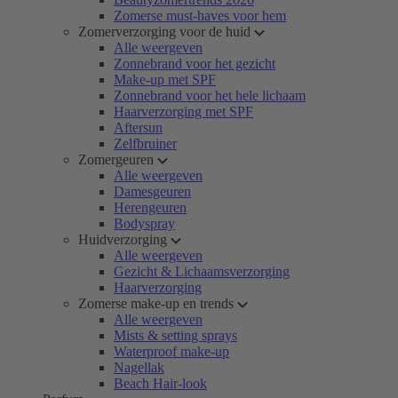
Zomerse must-haves voor hem
Zomerverzorging voor de huid
Alle weergeven
Zonnebrand voor het gezicht
Make-up met SPF
Zonnebrand voor het hele lichaam
Haarverzorging met SPF
Aftersun
Zelfbruiner
Zomergeuren
Alle weergeven
Damesgeuren
Herengeuren
Bodyspray
Huidverzorging
Alle weergeven
Gezicht & Lichaamsverzorging
Haarverzorging
Zomerse make-up en trends
Alle weergeven
Mists & setting sprays
Waterproof make-up
Nagellak
Beach Hair-look