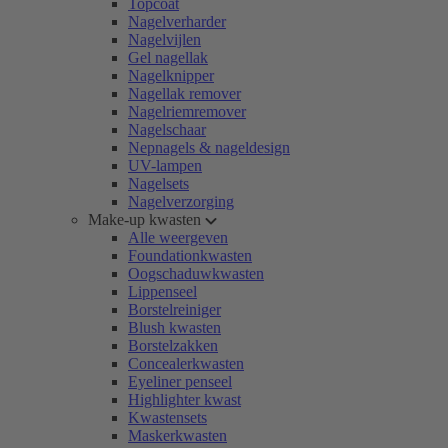
Topcoat
Nagelverharder
Nagelvijlen
Gel nagellak
Nagelknipper
Nagellak remover
Nagelriemremover
Nagelschaar
Nepnagels & nageldesign
UV-lampen
Nagelsets
Nagelverzorging
Make-up kwasten
Alle weergeven
Foundationkwasten
Oogschaduwkwasten
Lippenseel
Borstelreiniger
Blush kwasten
Borstelzakken
Concealerkwasten
Eyeliner penseel
Highlighter kwast
Kwastensets
Maskerkwasten