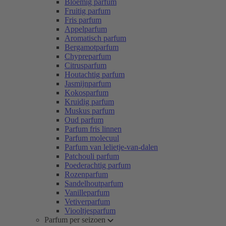
Bloemig parfum
Fruitig parfum
Fris parfum
Appelparfum
Aromatisch parfum
Bergamotparfum
Chypreparfum
Citrusparfum
Houtachtig parfum
Jasmijnparfum
Kokosparfum
Kruidig parfum
Muskus parfum
Oud parfum
Parfum fris linnen
Parfum molecuul
Parfum van lelietje-van-dalen
Patchouli parfum
Poederachtig parfum
Rozenparfum
Sandelhoutparfum
Vanilleparfum
Vetiverparfum
Viooltjesparfum
Parfum per seizoen