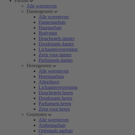
Parfum
Alle weergeven
Damesgeuren
Alle weergeven
Damesparfum
Haarparfum
Bodymist
Douchegels dames
Deodorants dames
Lichaamsverzorging
Zeep voor dames
Parfumsets dames
Herengeuren
Alle weergeven
Herenparfum
Aftershave
Lichaamsverzorging
Douchegels heren
Deodorants heren
Parfumsets heren
Zeep voor heren
Geurnoten
Alle weergeven
Amberparfum
Oriëntaals parfum