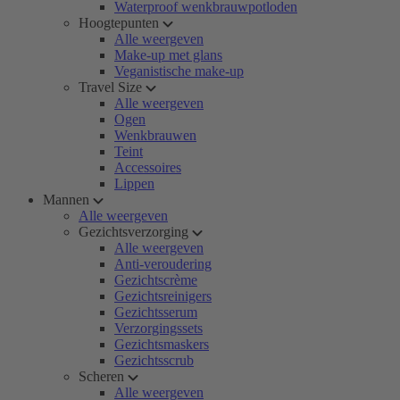
Waterproof wenkbrauwpotloden
Hoogtepunten
Alle weergeven
Make-up met glans
Veganistische make-up
Travel Size
Alle weergeven
Ogen
Wenkbrauwen
Teint
Accessoires
Lippen
Mannen
Alle weergeven
Gezichtsverzorging
Alle weergeven
Anti-veroudering
Gezichtscrème
Gezichtsreinigers
Gezichtsserum
Verzorgingssets
Gezichtsmaskers
Gezichtsscrub
Scheren
Alle weergeven