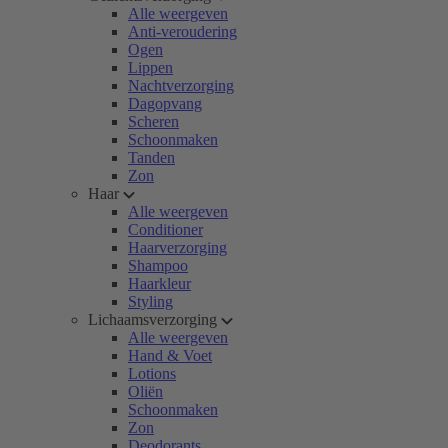
Alle weergeven
Anti-veroudering
Ogen
Lippen
Nachtverzorging
Dagopvang
Scheren
Schoonmaken
Tanden
Zon
Haar
Alle weergeven
Conditioner
Haarverzorging
Shampoo
Haarkleur
Styling
Lichaamsverzorging
Alle weergeven
Hand & Voet
Lotions
Oliën
Schoonmaken
Zon
Deodorants