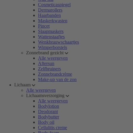
Cosmeticaspiegel
Dermarollers
Haarbanden
Maskerkwasten
Pincet
Slaapmaskers
Wattenstaafjes
Wenkbrauwschaartjes
Wimperborstels
Zonnebrand gezicht
Alle weergeven
Aftersun
Zelfbruiners
Zonnebrandcrème
Make-up van de zon
Lichaam
Alle weergeven
Lichaamsverzorging
Alle weergeven
Bodylotion
Deodorant
Bodybutter
Body oil
Cellulitis creme
Body foam