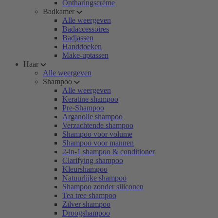
Ontharingscrème
Badkamer
Alle weergeven
Badaccessoires
Badjassen
Handdoeken
Make-uptassen
Haar
Alle weergeven
Shampoo
Alle weergeven
Keratine shampoo
Pre-Shampoo
Arganolie shampoo
Verzachtende shampoo
Shampoo voor volume
Shampoo voor mannen
2-in-1 shampoo & conditioner
Clarifying shampoo
Kleurshampoo
Natuurlijke shampoo
Shampoo zonder siliconen
Tea tree shampoo
Zilver shampoo
Droogshampoo