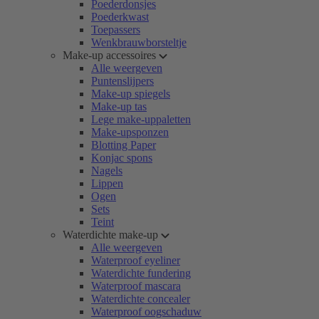
Poederdonsjes
Poederkwast
Toepassers
Wenkbrauwborsteltje
Make-up accessoires
Alle weergeven
Puntenslijpers
Make-up spiegels
Make-up tas
Lege make-uppaletten
Make-upsponzen
Blotting Paper
Konjac spons
Nagels
Lippen
Ogen
Sets
Teint
Waterdichte make-up
Alle weergeven
Waterproof eyeliner
Waterdichte fundering
Waterproof mascara
Waterdichte concealer
Waterproof oogschaduw