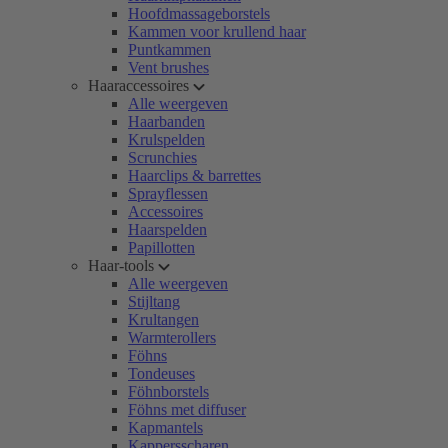
Hoofdmassageborstels
Kammen voor krullend haar
Puntkammen
Vent brushes
Haaraccessoires
Alle weergeven
Haarbanden
Krulspelden
Scrunchies
Haarclips & barrettes
Sprayflessen
Accessoires
Haarspelden
Papillotten
Haar-tools
Alle weergeven
Stijltang
Krultangen
Warmterollers
Föhns
Tondeuses
Föhnborstels
Föhns met diffuser
Kapmantels
Kappersscharen