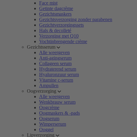
Face mist
Getinte dagcrème
Gezichtsmaskers
Gezichtsverzorging zonder parabenen
Gezichtverzorgingssets
Hals & decolleté
Verzorging met Q10
Vochtinbrengende crème
Gezichtsserum
Alle weergeven
Anti-agingserum
Collageen serum
Hydraterend serum
Hyaluronzuur serum
Vitamine c-serum
Ampullen
Oogverzorging
Alle weergeven
Wenkbrauw serum
Oogcrème
Oogmaskers & -pads
Oogserum
Wimperserum
Ooggel
Lipverzorging