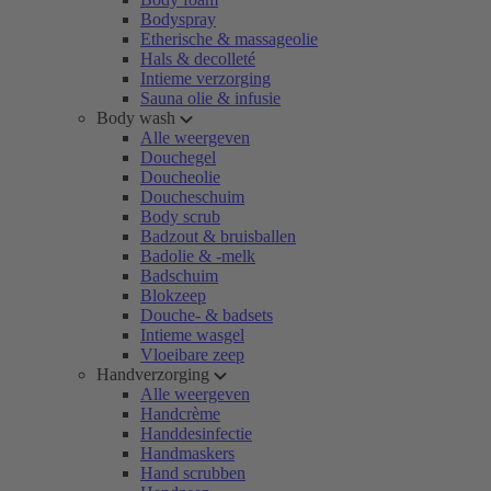
Bodyspray
Etherische & massageolie
Hals & decolleté
Intieme verzorging
Sauna olie & infusie
Body wash
Alle weergeven
Douchegel
Doucheolie
Doucheschuim
Body scrub
Badzout & bruisballen
Badolie & -melk
Badschuim
Blokzeep
Douche- & badsets
Intieme wasgel
Vloeibare zeep
Handverzorging
Alle weergeven
Handcrème
Handdesinfectie
Handmaskers
Hand scrubben