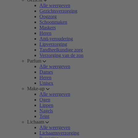
Alle weergeven
Gezichtsverzorging
Oogzorg
Schoonmaken
Maskers
Heren
Anti-veroudering
Lipverzorging
Tandheelkundige zorg
Verzorging van de zon
Parfum
Alle weergeven
Dames
Heren
Unisex
Make-up
Alle weergeven
Ogen
Lippen
Nagels
Teint
Lichaam
Alle weergeven
Lichaamsverzorging