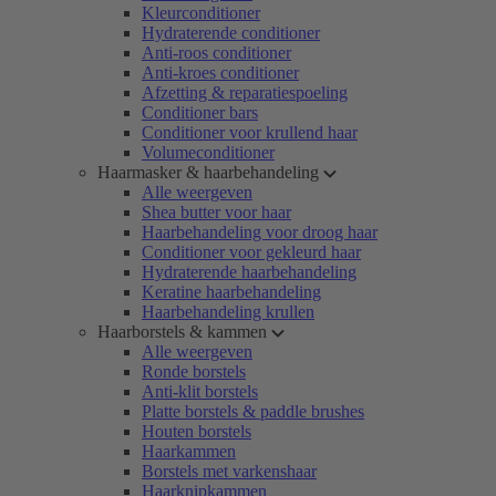
Kleurconditioner
Hydraterende conditioner
Anti-roos conditioner
Anti-kroes conditioner
Afzetting & reparatiespoeling
Conditioner bars
Conditioner voor krullend haar
Volumeconditioner
Haarmasker & haarbehandeling
Alle weergeven
Shea butter voor haar
Haarbehandeling voor droog haar
Conditioner voor gekleurd haar
Hydraterende haarbehandeling
Keratine haarbehandeling
Haarbehandeling krullen
Haarborstels & kammen
Alle weergeven
Ronde borstels
Anti-klit borstels
Platte borstels & paddle brushes
Houten borstels
Haarkammen
Borstels met varkenshaar
Haarknipkammen