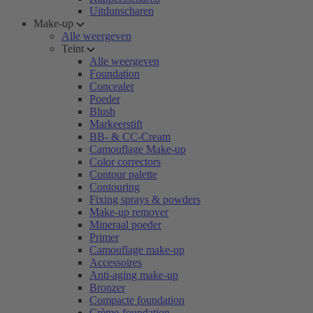
Uitdunscharen
Make-up
Alle weergeven
Teint
Alle weergeven
Foundation
Concealer
Poeder
Blush
Markeerstift
BB- & CC-Cream
Camouflage Make-up
Color correctors
Contour palette
Contouring
Fixing sprays & powders
Make-up remover
Mineraal poeder
Primer
Camouflage make-up
Accessoires
Anti-aging make-up
Bronzer
Compacte foundation
Crème-foundation