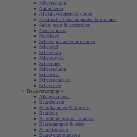
Scheerschuim
Nat Scheren
Aftershavebalsem & -lotion
Elektrische Scheerapparaten & trimmers
Safety razor & accessoires
Neustrimmers
Pre-Shave
Scheerapparaat voor mannen
Scheergel
Scheerkom
Scheerkwast
Scheermes
Scheerschuim
Scheersets
Scheerstandaard
Scheerzeep
Baardverzorging
Alle weergeven
Baardbalsem
Baardkammen & -borstels
Baardolie
Baardtondeuses & -trimmers
Baardshampoo & -zeep
Baard trimmen
Baardverzorgingssets