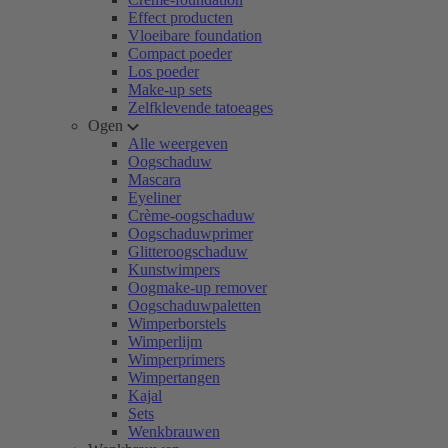
Effect producten
Vloeibare foundation
Compact poeder
Los poeder
Make-up sets
Zelfklevende tatoeages
Ogen
Alle weergeven
Oogschaduw
Mascara
Eyeliner
Crème-oogschaduw
Oogschaduwprimer
Glitteroogschaduw
Kunstwimpers
Oogmake-up remover
Oogschaduwpaletten
Wimperborstels
Wimperlijm
Wimperprimers
Wimpertangen
Kajal
Sets
Wenkbrauwen