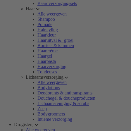
Baardverzorgingssets
Haar
Alle weergeven
Shampoo
Pomade
Hairstyling
Haarkleur
Haaruitval & -groei
Borstels & kammen
Haarcrème
Haargel
Haarpasta
Haarverzorging
Tondeuses
Lichaamsverzorging
Alle weergeven
Bodylotions
Deodorants & antitranspirants
Douchegel & doucheproducten
Lichaamsreiniging & scrubs
Zeep
Bodygroomers
Intieme verzorging
Drogisterij
Alle weergeven