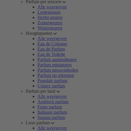
Parfum per seizoen
Alle weergeven
Lentegeuren
Herfst geuren
Zomergeuren
Wintergeuren
Hoogtepunten
Alle weergeven
Eau de Cologne
Eau de Parfum
Eau de Toilette
Parfum aanbiedingen
Parfum miniaturen
Parfum nieuwigheden
Parfum op rekening
Populair parfum
Unisex parfum
Parfum per land
Alle weergeven
Arabisch parfum
Frans parfum
Italiaans parfum
Spaans parfum
Luxe parfum
Alle weergeven