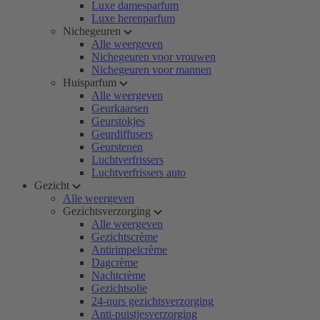
Luxe damesparfum
Luxe herenparfum
Nichegeuren
Alle weergeven
Nichegeuren voor vrouwen
Nichegeuren voor mannen
Huisparfum
Alle weergeven
Geurkaarsen
Geurstokjes
Geurdiffusers
Geurstenen
Luchtverfrissers
Luchtverfrissers auto
Gezicht
Alle weergeven
Gezichtsverzorging
Alle weergeven
Gezichtscrème
Antirimpelcrème
Dagcrème
Nachtcrème
Gezichtsolie
24-uurs gezichtsverzorging
Anti-puistjesverzorging