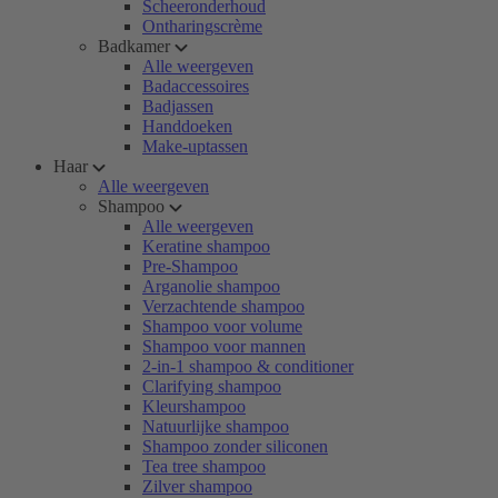
Scheeronderhoud
Ontharingscrème
Badkamer
Alle weergeven
Badaccessoires
Badjassen
Handdoeken
Make-uptassen
Haar
Alle weergeven
Shampoo
Alle weergeven
Keratine shampoo
Pre-Shampoo
Arganolie shampoo
Verzachtende shampoo
Shampoo voor volume
Shampoo voor mannen
2-in-1 shampoo & conditioner
Clarifying shampoo
Kleurshampoo
Natuurlijke shampoo
Shampoo zonder siliconen
Tea tree shampoo
Zilver shampoo