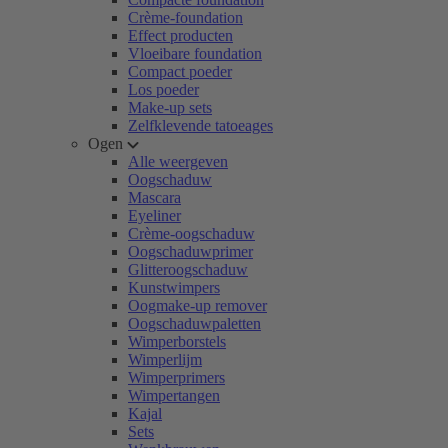
Crème-foundation
Effect producten
Vloeibare foundation
Compact poeder
Los poeder
Make-up sets
Zelfklevende tatoeages
Ogen
Alle weergeven
Oogschaduw
Mascara
Eyeliner
Crème-oogschaduw
Oogschaduwprimer
Glitteroogschaduw
Kunstwimpers
Oogmake-up remover
Oogschaduwpaletten
Wimperborstels
Wimperlijm
Wimperprimers
Wimpertangen
Kajal
Sets