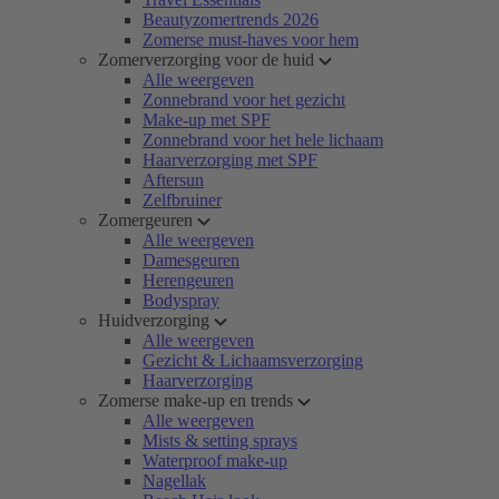
Beautyzomertrends 2026
Zomerse must-haves voor hem
Zomerverzorging voor de huid
Alle weergeven
Zonnebrand voor het gezicht
Make-up met SPF
Zonnebrand voor het hele lichaam
Haarverzorging met SPF
Aftersun
Zelfbruiner
Zomergeuren
Alle weergeven
Damesgeuren
Herengeuren
Bodyspray
Huidverzorging
Alle weergeven
Gezicht & Lichaamsverzorging
Haarverzorging
Zomerse make-up en trends
Alle weergeven
Mists & setting sprays
Waterproof make-up
Nagellak