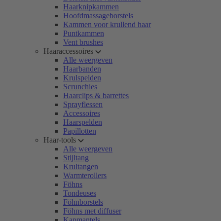
Haarknipkammen
Hoofdmassageborstels
Kammen voor krullend haar
Puntkammen
Vent brushes
Haaraccessoires
Alle weergeven
Haarbanden
Krulspelden
Scrunchies
Haarclips & barrettes
Sprayflessen
Accessoires
Haarspelden
Papillotten
Haar-tools
Alle weergeven
Stijltang
Krultangen
Warmterollers
Föhns
Tondeuses
Föhnborstels
Föhns met diffuser
Kapmantels