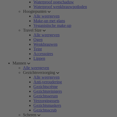
Waterproof oogschaduw
Waterproof wenkbrauwpotloden
Hoogtepunten
Alle weergeven
Make-up met glans
Veganistische make-up
Travel Size
Alle weergeven
Ogen
Wenkbrauwen
Teint
Accessoires
Lippen
Mannen
Alle weergeven
Gezichtsverzorging
Alle weergeven
Anti-veroudering
Gezichtscrème
Gezichtsreinigers
Gezichtsserum
Verzorgingssets
Gezichtsmaskers
Gezichtsscrub
Scheren