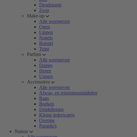
Deodorants
Zeep
Make-up
Alle weergeven
Ogen
Lippen
Nagels
Borstel
Teint
Parfum
Alle weergeven
Dames
Heren
Unisex
Accessoires
Alle weergeven
Afwas- en reinigingsmiddelen
Bags
Boeken
Drinkflessen
Kleine lederwaren
Overige
Paraplu's
Natuur
Alle weergeven