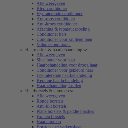
Alle weergeven
Kleurconditioner
Hydraterende conditioner
Anti-roos conditioner
Anti-kroes conditioner
Afzetting & reparatiespoeling
Conditioner bars
Conditioner voor krullend haar
Volumeconditioner
Haarmasker & haarbehandeling
Alle weergeven
Shea butter voor haar
Haarbehandeling voor droog haar
Conditioner voor gekleurd haar
Hydraterende haarbehandeling
Keratine haarbehandeling
Haarbehandeling krullen
Haarborstels & kammen
Alle weergeven
Ronde borstels
Anti-klit borstels
Platte borstels & paddle brushes
Houten borstels
Haarkammen
Borstels met varkenshaar