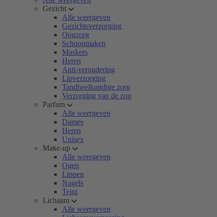
Gezicht
Alle weergeven
Gezichtsverzorging
Oogzorg
Schoonmaken
Maskers
Heren
Anti-veroudering
Lipverzorging
Tandheelkundige zorg
Verzorging van de zon
Parfum
Alle weergeven
Dames
Heren
Unisex
Make-up
Alle weergeven
Ogen
Lippen
Nagels
Teint
Lichaam
Alle weergeven