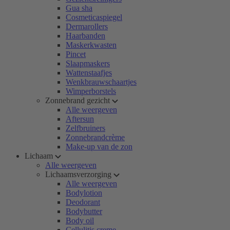
Gua sha
Cosmeticaspiegel
Dermarollers
Haarbanden
Maskerkwasten
Pincet
Slaapmaskers
Wattenstaafjes
Wenkbrauwschaartjes
Wimperborstels
Zonnebrand gezicht
Alle weergeven
Aftersun
Zelfbruiners
Zonnebrandcrème
Make-up van de zon
Lichaam
Alle weergeven
Lichaamsverzorging
Alle weergeven
Bodylotion
Deodorant
Bodybutter
Body oil
Cellulitis creme