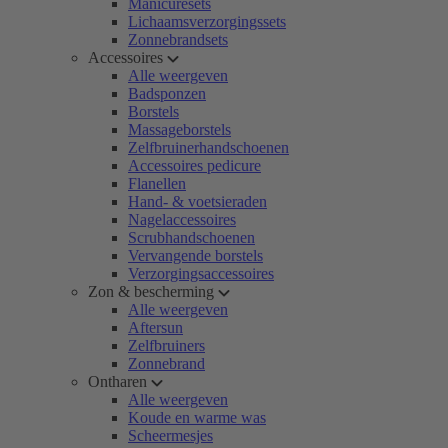
Manicuresets
Lichaamsverzorgingssets
Zonnebrandsets
Accessoires
Alle weergeven
Badsponzen
Borstels
Massageborstels
Zelfbruinerhandschoenen
Accessoires pedicure
Flanellen
Hand- & voetsieraden
Nagelaccessoires
Scrubhandschoenen
Vervangende borstels
Verzorgingsaccessoires
Zon & bescherming
Alle weergeven
Aftersun
Zelfbruiners
Zonnebrand
Ontharen
Alle weergeven
Koude en warme was
Scheermesjes