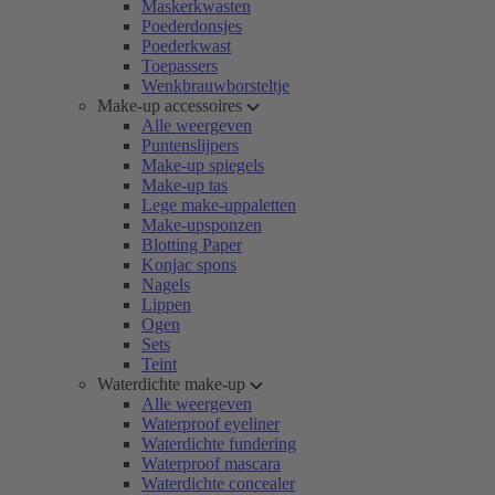
Maskerkwasten
Poederdonsjes
Poederkwast
Toepassers
Wenkbrauwborsteltje
Make-up accessoires
Alle weergeven
Puntenslijpers
Make-up spiegels
Make-up tas
Lege make-uppaletten
Make-upsponzen
Blotting Paper
Konjac spons
Nagels
Lippen
Ogen
Sets
Teint
Waterdichte make-up
Alle weergeven
Waterproof eyeliner
Waterdichte fundering
Waterproof mascara
Waterdichte concealer