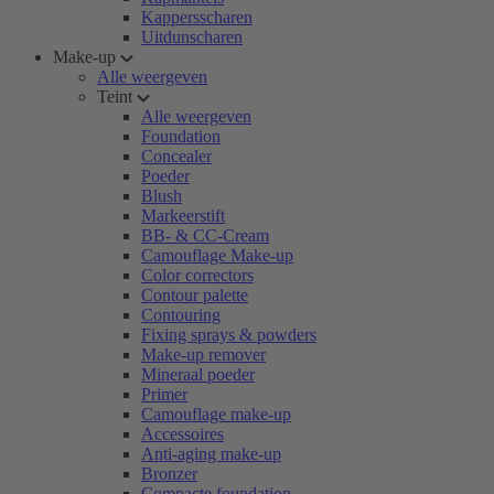
Kappersscharen
Uitdunscharen
Make-up
Alle weergeven
Teint
Alle weergeven
Foundation
Concealer
Poeder
Blush
Markeerstift
BB- & CC-Cream
Camouflage Make-up
Color correctors
Contour palette
Contouring
Fixing sprays & powders
Make-up remover
Mineraal poeder
Primer
Camouflage make-up
Accessoires
Anti-aging make-up
Bronzer
Compacte foundation