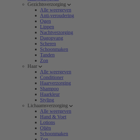
Gezichtsverzorging
Alle weergeven
Anti-veroudering
Ogen
Lippen
Nachtverzorging
Dagopvang
Scheren
Schoonmaken
Tanden
Zon
Haar
Alle weergeven
Conditioner
Haarverzorging
Shampoo
Haarkleur
Styling
Lichaamsverzorging
Alle weergeven
Hand & Voet
Lotions
Oliën
Schoonmaken
Zon