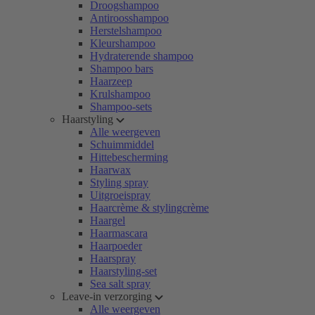
Droogshampoo
Antiroosshampoo
Herstelshampoo
Kleurshampoo
Hydraterende shampoo
Shampoo bars
Haarzeep
Krulshampoo
Shampoo-sets
Haarstyling
Alle weergeven
Schuimmiddel
Hittebescherming
Haarwax
Styling spray
Uitgroeispray
Haarcrème & stylingcrème
Haargel
Haarmascara
Haarpoeder
Haarspray
Haarstyling-set
Sea salt spray
Leave-in verzorging
Alle weergeven