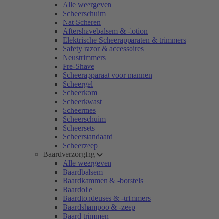
Alle weergeven
Scheerschuim
Nat Scheren
Aftershavebalsem & -lotion
Elektrische Scheerapparaten & trimmers
Safety razor & accessoires
Neustrimmers
Pre-Shave
Scheerapparaat voor mannen
Scheergel
Scheerkom
Scheerkwast
Scheermes
Scheerschuim
Scheersets
Scheerstandaard
Scheerzeep
Baardverzorging
Alle weergeven
Baardbalsem
Baardkammen & -borstels
Baardolie
Baardtondeuses & -trimmers
Baardshampoo & -zeep
Baard trimmen