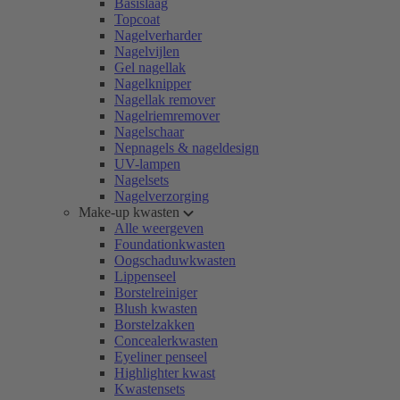
Basislaag
Topcoat
Nagelverharder
Nagelvijlen
Gel nagellak
Nagelknipper
Nagellak remover
Nagelriemremover
Nagelschaar
Nepnagels & nageldesign
UV-lampen
Nagelsets
Nagelverzorging
Make-up kwasten
Alle weergeven
Foundationkwasten
Oogschaduwkwasten
Lippenseel
Borstelreiniger
Blush kwasten
Borstelzakken
Concealerkwasten
Eyeliner penseel
Highlighter kwast
Kwastensets