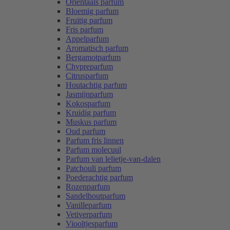
Oriëntaals parfum
Bloemig parfum
Fruitig parfum
Fris parfum
Appelparfum
Aromatisch parfum
Bergamotparfum
Chypreparfum
Citrusparfum
Houtachtig parfum
Jasmijnparfum
Kokosparfum
Kruidig parfum
Muskus parfum
Oud parfum
Parfum fris linnen
Parfum molecuul
Parfum van lelietje-van-dalen
Patchouli parfum
Poederachtig parfum
Rozenparfum
Sandelhoutparfum
Vanilleparfum
Vetiverparfum
Viooltjesparfum