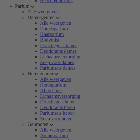
Beach Hair-look
Parfum
Alle weergeven
Damesgeuren
Alle weergeven
Damesparfum
Haarparfum
Bodymist
Douchegels dames
Deodorants dames
Lichaamsverzorging
Zeep voor dames
Parfumsets dames
Herengeuren
Alle weergeven
Herenparfum
Aftershave
Lichaamsverzorging
Douchegels heren
Deodorants heren
Parfumsets heren
Zeep voor heren
Geurnoten
Alle weergeven
Amberparfum