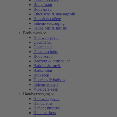
Body foam
Bodyspray
Etherische & massageolie
Hals & decolleté
Intieme verzorging
Sauna olie & infusie
Body wash
Alle weergeven
Douchegel
Doucheolie
Doucheschuim
Body scrub
Badzout & bruisballen
Badolie & -melk
Badschuim
Blokzeep
Douche- & badsets
Intieme wasgel
Vloeibare zeep
Handverzorging
Alle weergeven
Handcrème
Handdesinfectie
Handmaskers