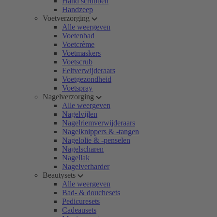
Hand scrubben
Handzeep
Voetverzorging
Alle weergeven
Voetenbad
Voetcrème
Voetmaskers
Voetscrub
Eeltverwijderaars
Voetgezondheid
Voetspray
Nagelverzorging
Alle weergeven
Nagelvijlen
Nagelriemverwijderaars
Nagelknippers & -tangen
Nagelolie & -penselen
Nagelscharen
Nagellak
Nagelverharder
Beautysets
Alle weergeven
Bad- & douchesets
Pedicuresets
Cadeausets