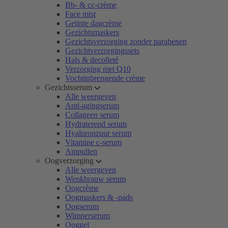
Bb- & cc-crème
Face mist
Getinte dagcrème
Gezichtsmaskers
Gezichtsverzorging zonder parabenen
Gezichtverzorgingssets
Hals & decolleté
Verzorging met Q10
Vochtinbrengende crème
Gezichtsserum
Alle weergeven
Anti-agingserum
Collageen serum
Hydraterend serum
Hyaluronzuur serum
Vitamine c-serum
Ampullen
Oogverzorging
Alle weergeven
Wenkbrauw serum
Oogcrème
Oogmaskers & -pads
Oogserum
Wimperserum
Ooggel