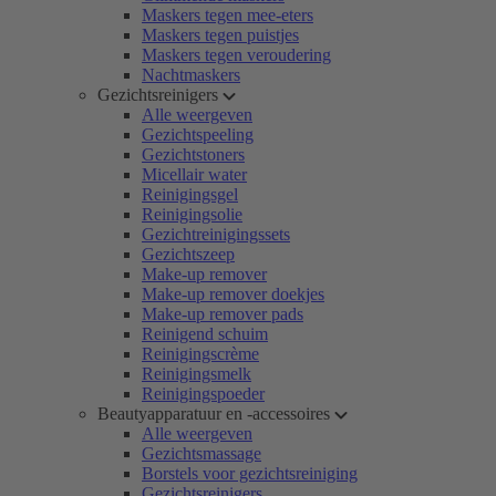
Maskers tegen mee-eters
Maskers tegen puistjes
Maskers tegen veroudering
Nachtmaskers
Gezichtsreinigers
Alle weergeven
Gezichtspeeling
Gezichtstoners
Micellair water
Reinigingsgel
Reinigingsolie
Gezichtreinigingssets
Gezichtszeep
Make-up remover
Make-up remover doekjes
Make-up remover pads
Reinigend schuim
Reinigingscrème
Reinigingsmelk
Reinigingspoeder
Beautyapparatuur en -accessoires
Alle weergeven
Gezichtsmassage
Borstels voor gezichtsreiniging
Gezichtsreinigers