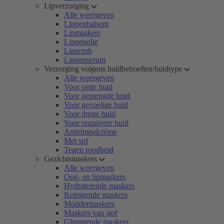
Lipverzorging
Alle weergeven
Lippenbalsem
Lipmaskers
Lippenolie
Lipscrub
Lippenserum
Verzorging volgens huidbehoeften/huidtype
Alle weergeven
Voor vette huid
Voor gemengde huid
Voor gevoelige huid
Voor droge huid
Voor onzuivere huid
Antirimpelcrème
Met spf
Tegen roodheid
Gezichtsmaskers
Alle weergeven
Oog- en lipmaskers
Hydraterende maskers
Reinigende maskers
Moddermaskers
Maskers van stof
Glimmende maskers