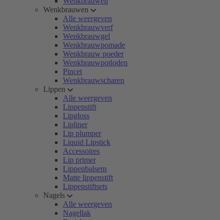
Wenkbrauwen
Wenkbrauwen
Alle weergeven
Wenkbrauwverf
Wenkbrauwgel
Wenkbrauwpomade
Wenkbrauw poeder
Wenkbrauwpotloden
Pincet
Wenkbrauwscharen
Lippen
Alle weergeven
Lippenstift
Lipgloss
Lipliner
Lip plumper
Liquid Lipstick
Accessoires
Lip primer
Lippenbalsem
Matte lippenstift
Lippenstiftsets
Nagels
Alle weergeven
Nagellak