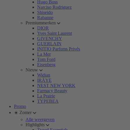
Hugo Boss
Narciso Rodriguez
Shiseido
Rabanne
Premiummerken
DIOR
Yves Saint Laurent
GIVENCHY
GUERLAIN
INITIO Parfums Privés
La Mer
Tom Ford
Eisenberg
Nieuw
Widian
IRÄYE
NEST NEW YORK
Farmacy Beauty
La Prairie
TYPEBEA
Promo
☀️ Zomer
Alle weergeven
Highlights
Travel Essentials