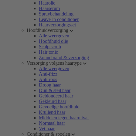
Haarolie
Haarserum
Spraybehandeling
Leave-in conditioner
Haarverzorgingsset
Hoofdhuidverzorging
Alle weergeven
Hoofdhuid olie
Scalp scrub
Hair tonic
Zonnebrand & verzorging
Verzorging volgens haartype
Alle weergeven
Anti-frizz
Anti-roos
Droog haar
Dun & steil haar
Geblondeerd haar
Gekleurd haar
Gevoelige hoofdhuid
Krullend haar
Middelen tegen haaruitval
Normaal haar
Vet haar
Conditioner & spoelen