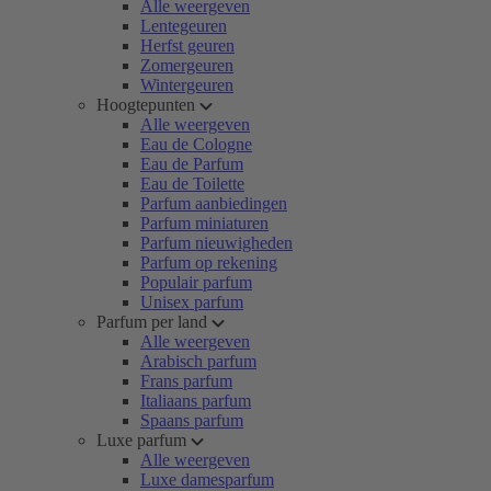
Alle weergeven
Lentegeuren
Herfst geuren
Zomergeuren
Wintergeuren
Hoogtepunten
Alle weergeven
Eau de Cologne
Eau de Parfum
Eau de Toilette
Parfum aanbiedingen
Parfum miniaturen
Parfum nieuwigheden
Parfum op rekening
Populair parfum
Unisex parfum
Parfum per land
Alle weergeven
Arabisch parfum
Frans parfum
Italiaans parfum
Spaans parfum
Luxe parfum
Alle weergeven
Luxe damesparfum