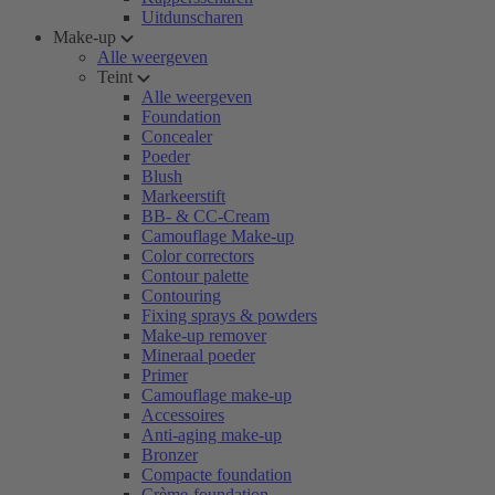
Uitdunscharen
Make-up
Alle weergeven
Teint
Alle weergeven
Foundation
Concealer
Poeder
Blush
Markeerstift
BB- & CC-Cream
Camouflage Make-up
Color correctors
Contour palette
Contouring
Fixing sprays & powders
Make-up remover
Mineraal poeder
Primer
Camouflage make-up
Accessoires
Anti-aging make-up
Bronzer
Compacte foundation
Crème-foundation