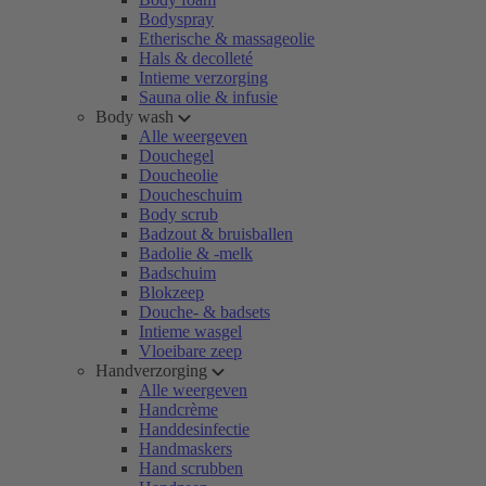
Bodyspray
Etherische & massageolie
Hals & decolleté
Intieme verzorging
Sauna olie & infusie
Body wash
Alle weergeven
Douchegel
Doucheolie
Doucheschuim
Body scrub
Badzout & bruisballen
Badolie & -melk
Badschuim
Blokzeep
Douche- & badsets
Intieme wasgel
Vloeibare zeep
Handverzorging
Alle weergeven
Handcrème
Handdesinfectie
Handmaskers
Hand scrubben