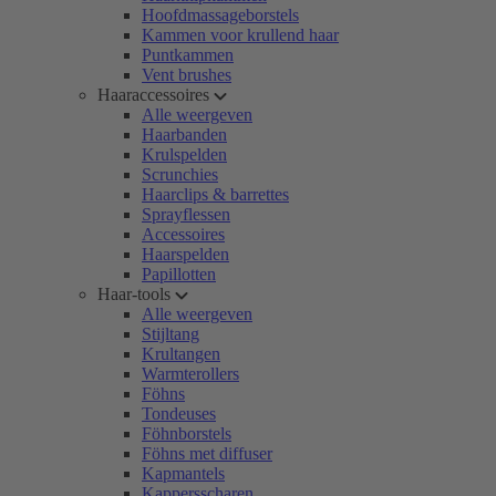
Hoofdmassageborstels
Kammen voor krullend haar
Puntkammen
Vent brushes
Haaraccessoires
Alle weergeven
Haarbanden
Krulspelden
Scrunchies
Haarclips & barrettes
Sprayflessen
Accessoires
Haarspelden
Papillotten
Haar-tools
Alle weergeven
Stijltang
Krultangen
Warmterollers
Föhns
Tondeuses
Föhnborstels
Föhns met diffuser
Kapmantels
Kappersscharen