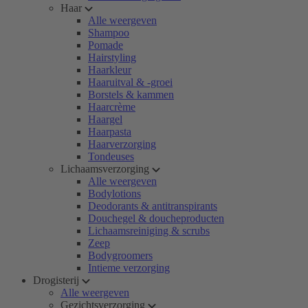
Haar
Alle weergeven
Shampoo
Pomade
Hairstyling
Haarkleur
Haaruitval & -groei
Borstels & kammen
Haarcrème
Haargel
Haarpasta
Haarverzorging
Tondeuses
Lichaamsverzorging
Alle weergeven
Bodylotions
Deodorants & antitranspirants
Douchegel & doucheproducten
Lichaamsreiniging & scrubs
Zeep
Bodygroomers
Intieme verzorging
Drogisterij
Alle weergeven
Gezichtsverzorging