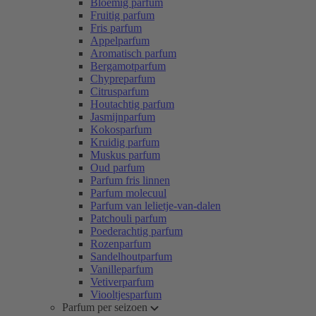
Bloemig parfum
Fruitig parfum
Fris parfum
Appelparfum
Aromatisch parfum
Bergamotparfum
Chypreparfum
Citrusparfum
Houtachtig parfum
Jasmijnparfum
Kokosparfum
Kruidig parfum
Muskus parfum
Oud parfum
Parfum fris linnen
Parfum molecuul
Parfum van lelietje-van-dalen
Patchouli parfum
Poederachtig parfum
Rozenparfum
Sandelhoutparfum
Vanilleparfum
Vetiverparfum
Viooltjesparfum
Parfum per seizoen