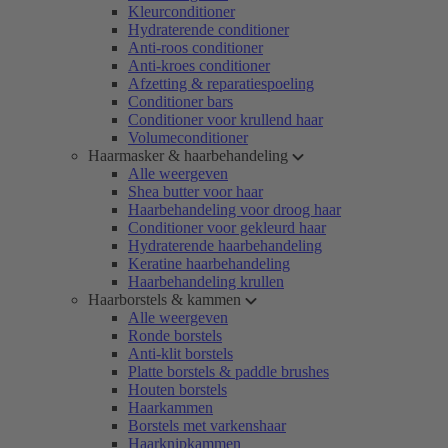
Kleurconditioner
Hydraterende conditioner
Anti-roos conditioner
Anti-kroes conditioner
Afzetting & reparatiespoeling
Conditioner bars
Conditioner voor krullend haar
Volumeconditioner
Haarmasker & haarbehandeling
Alle weergeven
Shea butter voor haar
Haarbehandeling voor droog haar
Conditioner voor gekleurd haar
Hydraterende haarbehandeling
Keratine haarbehandeling
Haarbehandeling krullen
Haarborstels & kammen
Alle weergeven
Ronde borstels
Anti-klit borstels
Platte borstels & paddle brushes
Houten borstels
Haarkammen
Borstels met varkenshaar
Haarknipkammen