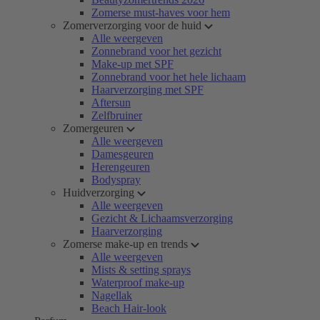
Zomerse must-haves voor hem
Zomerverzorging voor de huid
Alle weergeven
Zonnebrand voor het gezicht
Make-up met SPF
Zonnebrand voor het hele lichaam
Haarverzorging met SPF
Aftersun
Zelfbruiner
Zomergeuren
Alle weergeven
Damesgeuren
Herengeuren
Bodyspray
Huidverzorging
Alle weergeven
Gezicht & Lichaamsverzorging
Haarverzorging
Zomerse make-up en trends
Alle weergeven
Mists & setting sprays
Waterproof make-up
Nagellak
Beach Hair-look