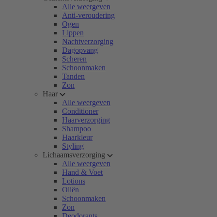
Alle weergeven
Anti-veroudering
Ogen
Lippen
Nachtverzorging
Dagopvang
Scheren
Schoonmaken
Tanden
Zon
Haar
Alle weergeven
Conditioner
Haarverzorging
Shampoo
Haarkleur
Styling
Lichaamsverzorging
Alle weergeven
Hand & Voet
Lotions
Oliën
Schoonmaken
Zon
Deodorants