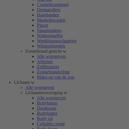
Cosmeticaspiegel
Dermarollers
Haarbanden
Maskerkwasten
Pincet
Slaapmaskers
Wattenstaafjes
Wenkbrauwschaartjes
Wimperborstels
Zonnebrand gezicht
Alle weergeven
Aftersun
Zelfbruiners
Zonnebrandcrème
Make-up van de zon
Lichaam
Alle weergeven
Lichaamsverzorging
Alle weergeven
Bodylotion
Deodorant
Bodybutter
Body oil
Cellulitis creme
Body foam