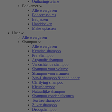
Ontharingscrème
Badkamer
Alle weergeven
Badaccessoires
Badjassen
Handdoeken
Make-uptassen
Haar
Alle weergeven
Shampoo
Alle weergeven
Keratine shampoo
Pre-Shampoo
Arganolie shampoo
Verzachtende shampoo
Shampoo voor volume
Shampoo voor mannen
2-in-1 shampoo & conditioner
Clarifying shampoo
Kleurshampoo
Natuurlijke shampoo
Shampoo zonder siliconen
Tea tree shampoo
Zilver shampoo
Droogshampoo