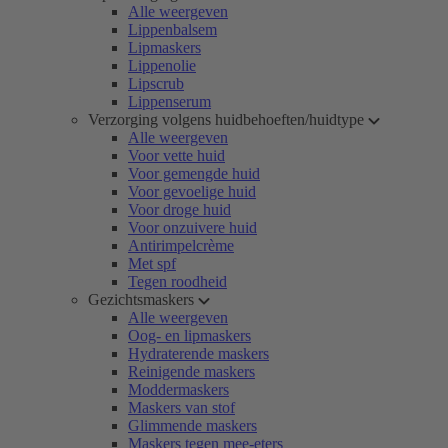
Alle weergeven
Lippenbalsem
Lipmaskers
Lippenolie
Lipscrub
Lippenserum
Verzorging volgens huidbehoeften/huidtype
Alle weergeven
Voor vette huid
Voor gemengde huid
Voor gevoelige huid
Voor droge huid
Voor onzuivere huid
Antirimpelcrème
Met spf
Tegen roodheid
Gezichtsmaskers
Alle weergeven
Oog- en lipmaskers
Hydraterende maskers
Reinigende maskers
Moddermaskers
Maskers van stof
Glimmende maskers
Maskers tegen mee-eters