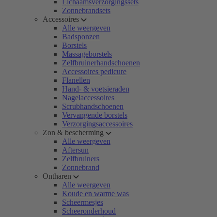
Lichaamsverzorgingssets
Zonnebrandsets
Accessoires
Alle weergeven
Badsponzen
Borstels
Massageborstels
Zelfbruinerhandschoenen
Accessoires pedicure
Flanellen
Hand- & voetsieraden
Nagelaccessoires
Scrubhandschoenen
Vervangende borstels
Verzorgingsaccessoires
Zon & bescherming
Alle weergeven
Aftersun
Zelfbruiners
Zonnebrand
Ontharen
Alle weergeven
Koude en warme was
Scheermesjes
Scheeronderhoud