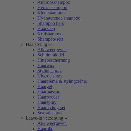
Antiroosshampoo
Herstelshampoo
Kleurshampoo
Hydraterende shampoo
Shampoo bars
Haarzeep
Krulshampoo
Shampoo-sets
Haarstyling
Alle weergeven
Schuimmiddel
Hittebescherming
Haarwax
Styling spray
Uitgroeispray
Haarcrème & stylingcrème
Haargel
Haarmascara
Haarpoeder
Haarspray
Haarstyling-set
Sea salt spray
Leave-in verzorging
Alle weergeven
Haarolie