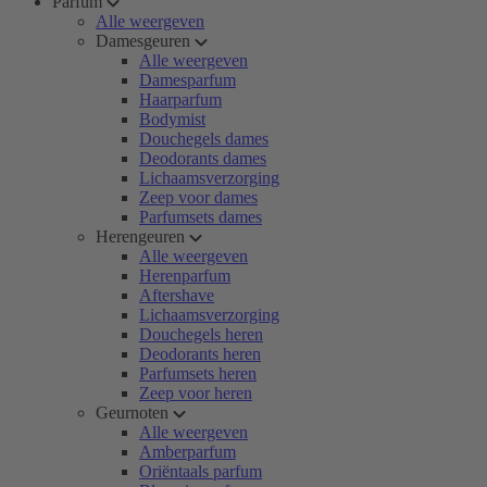
Parfum
Alle weergeven
Damesgeuren
Alle weergeven
Damesparfum
Haarparfum
Bodymist
Douchegels dames
Deodorants dames
Lichaamsverzorging
Zeep voor dames
Parfumsets dames
Herengeuren
Alle weergeven
Herenparfum
Aftershave
Lichaamsverzorging
Douchegels heren
Deodorants heren
Parfumsets heren
Zeep voor heren
Geurnoten
Alle weergeven
Amberparfum
Oriëntaals parfum