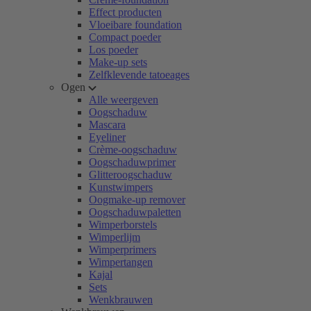
Effect producten
Vloeibare foundation
Compact poeder
Los poeder
Make-up sets
Zelfklevende tatoeages
Ogen
Alle weergeven
Oogschaduw
Mascara
Eyeliner
Crème-oogschaduw
Oogschaduwprimer
Glitteroogschaduw
Kunstwimpers
Oogmake-up remover
Oogschaduwpaletten
Wimperborstels
Wimperlijm
Wimperprimers
Wimpertangen
Kajal
Sets
Wenkbrauwen