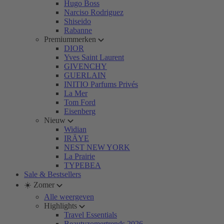
Hugo Boss
Narciso Rodriguez
Shiseido
Rabanne
Premiummerken
DIOR
Yves Saint Laurent
GIVENCHY
GUERLAIN
INITIO Parfums Privés
La Mer
Tom Ford
Eisenberg
Nieuw
Widian
IRÄYE
NEST NEW YORK
La Prairie
TYPEBEA
Sale & Bestsellers
☀️ Zomer
Alle weergeven
Highlights
Travel Essentials
Beautyzomertrends 2026