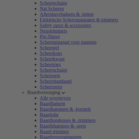
Scheerschuim
Nat Scheren
Aftershavebalsem & -lotion
Elektrische Scheerapparaten & trimmers
Safety razor & accessoires
Neustrimmers
Pre-Shave
Scheerapparaat voor mannen
Scheergel
Scheerkom
Scheerkwast
Scheermes
Scheerschuim
Scheersets
Scheerstandaard
Scheerzeep
Baardverzorging
Alle weergeven
Baardbalsem
Baardkammen & -borstels
Baardolie
Baardtondeuses & -trimmers
Baardshampoo & -zeep
Baard trimmen
Baardverzorgingssets