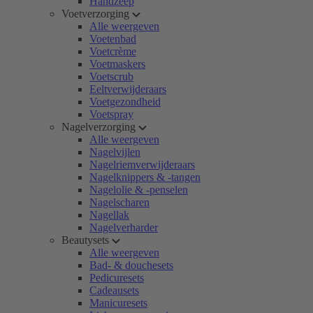
Handzeep
Voetverzorging
Alle weergeven
Voetenbad
Voetcrème
Voetmaskers
Voetscrub
Eeltverwijderaars
Voetgezondheid
Voetspray
Nagelverzorging
Alle weergeven
Nagelvijlen
Nagelriemverwijderaars
Nagelknippers & -tangen
Nagelolie & -penselen
Nagelscharen
Nagellak
Nagelverharder
Beautysets
Alle weergeven
Bad- & douchesets
Pedicuresets
Cadeausets
Manicuresets