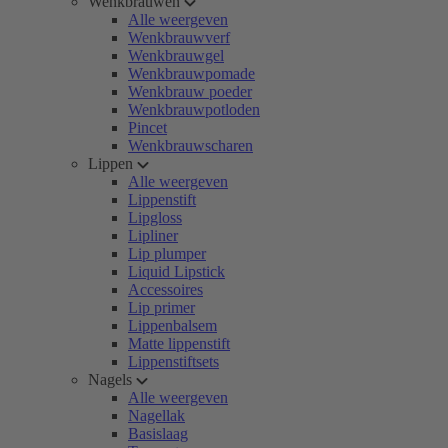
Wenkbrauwen
Alle weergeven
Wenkbrauwverf
Wenkbrauwgel
Wenkbrauwpomade
Wenkbrauw poeder
Wenkbrauwpotloden
Pincet
Wenkbrauwscharen
Lippen
Alle weergeven
Lippenstift
Lipgloss
Lipliner
Lip plumper
Liquid Lipstick
Accessoires
Lip primer
Lippenbalsem
Matte lippenstift
Lippenstiftsets
Nagels
Alle weergeven
Nagellak
Basislaag