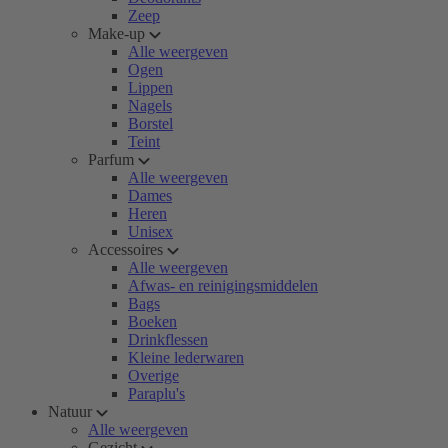
Zeep
Make-up
Alle weergeven
Ogen
Lippen
Nagels
Borstel
Teint
Parfum
Alle weergeven
Dames
Heren
Unisex
Accessoires
Alle weergeven
Afwas- en reinigingsmiddelen
Bags
Boeken
Drinkflessen
Kleine lederwaren
Overige
Paraplu's
Natuur
Alle weergeven
Gezicht