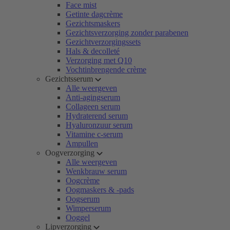
Face mist
Getinte dagcrème
Gezichtsmaskers
Gezichtsverzorging zonder parabenen
Gezichtverzorgingssets
Hals & decolleté
Verzorging met Q10
Vochtinbrengende crème
Gezichtsserum
Alle weergeven
Anti-agingserum
Collageen serum
Hydraterend serum
Hyaluronzuur serum
Vitamine c-serum
Ampullen
Oogverzorging
Alle weergeven
Wenkbrauw serum
Oogcrème
Oogmaskers & -pads
Oogserum
Wimperserum
Ooggel
Lipverzorging