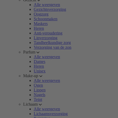
Alle weergeven
Gezichtsverzorging
Oogzorg
Schoonmaken
Maskers
Heren
Anti-veroudering
Lipverzorging
Tandheelkundige zorg
Verzorging van de zon
Parfum
Alle weergeven
Dames
Heren
Unisex
Make-up
Alle weergeven
Ogen
Lippen
Nagels
Teint
Lichaam
Alle weergeven
Lichaamsverzorging