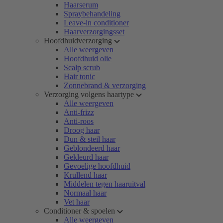
Haarserum
Spraybehandeling
Leave-in conditioner
Haarverzorgingsset
Hoofdhuidverzorging
Alle weergeven
Hoofdhuid olie
Scalp scrub
Hair tonic
Zonnebrand & verzorging
Verzorging volgens haartype
Alle weergeven
Anti-frizz
Anti-roos
Droog haar
Dun & steil haar
Geblondeerd haar
Gekleurd haar
Gevoelige hoofdhuid
Krullend haar
Middelen tegen haaruitval
Normaal haar
Vet haar
Conditioner & spoelen
Alle weergeven