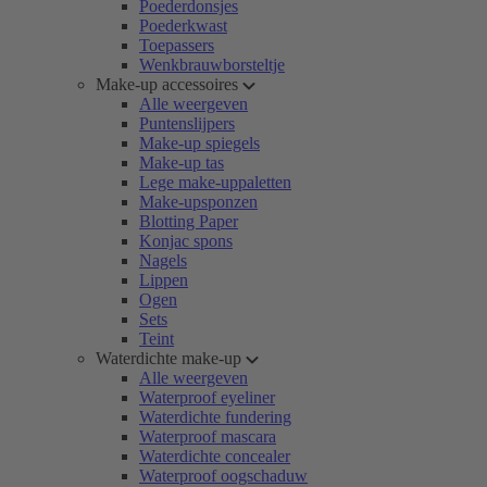
Poederdonsjes
Poederkwast
Toepassers
Wenkbrauwborsteltje
Make-up accessoires
Alle weergeven
Puntenslijpers
Make-up spiegels
Make-up tas
Lege make-uppaletten
Make-upsponzen
Blotting Paper
Konjac spons
Nagels
Lippen
Ogen
Sets
Teint
Waterdichte make-up
Alle weergeven
Waterproof eyeliner
Waterdichte fundering
Waterproof mascara
Waterdichte concealer
Waterproof oogschaduw