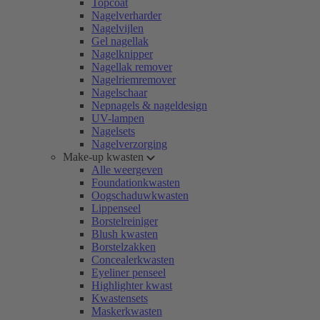
Topcoat
Nagelverharder
Nagelvijlen
Gel nagellak
Nagelknipper
Nagellak remover
Nagelriemremover
Nagelschaar
Nepnagels & nageldesign
UV-lampen
Nagelsets
Nagelverzorging
Make-up kwasten
Alle weergeven
Foundationkwasten
Oogschaduwkwasten
Lippenseel
Borstelreiniger
Blush kwasten
Borstelzakken
Concealerkwasten
Eyeliner penseel
Highlighter kwast
Kwastensets
Maskerkwasten