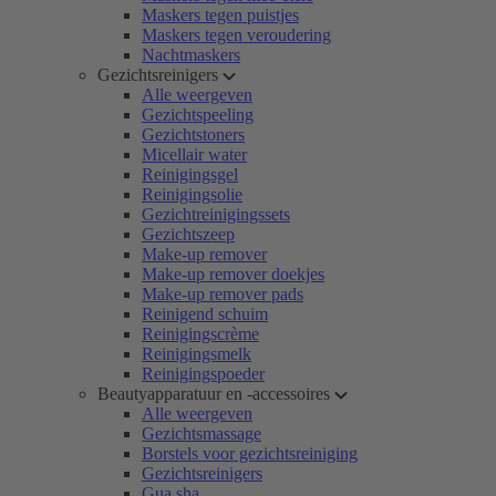
Maskers tegen puistjes
Maskers tegen veroudering
Nachtmaskers
Gezichtsreinigers
Alle weergeven
Gezichtspeeling
Gezichtstoners
Micellair water
Reinigingsgel
Reinigingsolie
Gezichtreinigingssets
Gezichtszeep
Make-up remover
Make-up remover doekjes
Make-up remover pads
Reinigend schuim
Reinigingscrème
Reinigingsmelk
Reinigingspoeder
Beautyapparatuur en -accessoires
Alle weergeven
Gezichtsmassage
Borstels voor gezichtsreiniging
Gezichtsreinigers
Gua sha