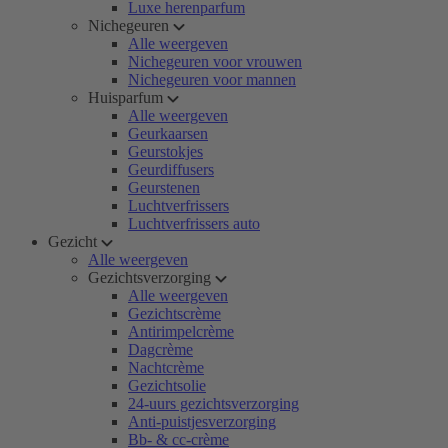
Luxe herenparfum
Nichegeuren
Alle weergeven
Nichegeuren voor vrouwen
Nichegeuren voor mannen
Huisparfum
Alle weergeven
Geurkaarsen
Geurstokjes
Geurdiffusers
Geurstenen
Luchtverfrissers
Luchtverfrissers auto
Gezicht
Alle weergeven
Gezichtsverzorging
Alle weergeven
Gezichtscrème
Antirimpelcrème
Dagcrème
Nachtcrème
Gezichtsolie
24-uurs gezichtsverzorging
Anti-puistjesverzorging
Bb- & cc-crème