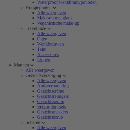
Waterproof wenkbrauwpotloden
Hoogtepunten
Alle weergeven
Make-up met glans
Veganistische make-up
Travel Size
Alle weergeven
Ogen
Wenkbrauwen
Teint
Accessoires
Lippen
Mannen
Alle weergeven
Gezichtsverzorging
Alle weergeven
Anti-veroudering
Gezichtscrème
Gezichtsreinigers
Gezichtsserum
Verzorgingssets
Gezichtsmaskers
Gezichtsscrub
Scheren
Alle weergeven