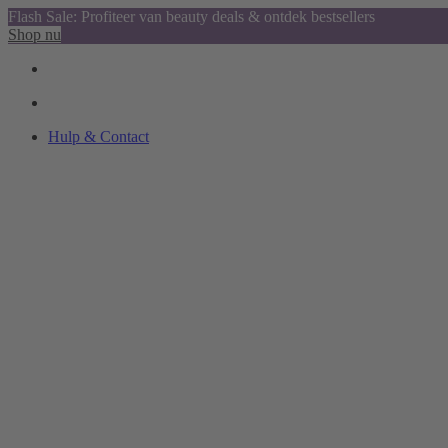
Flash Sale: Profiteer van beauty deals & ontdek bestsellers
Shop nu
Hulp & Contact