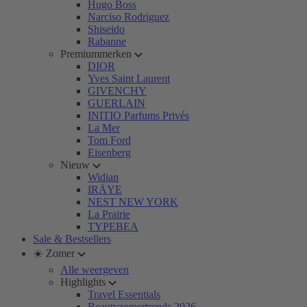
Hugo Boss
Narciso Rodriguez
Shiseido
Rabanne
Premiummerken
DIOR
Yves Saint Laurent
GIVENCHY
GUERLAIN
INITIO Parfums Privés
La Mer
Tom Ford
Eisenberg
Nieuw
Widian
IRÄYE
NEST NEW YORK
La Prairie
TYPEBEA
Sale & Bestsellers
☀️ Zomer
Alle weergeven
Highlights
Travel Essentials
Beautyzomertrends 2026