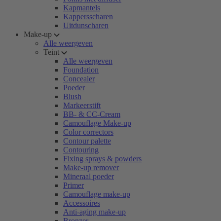
Kapmantels
Kappersscharen
Uitdunscharen
Make-up
Alle weergeven
Teint
Alle weergeven
Foundation
Concealer
Poeder
Blush
Markeerstift
BB- & CC-Cream
Camouflage Make-up
Color correctors
Contour palette
Contouring
Fixing sprays & powders
Make-up remover
Mineraal poeder
Primer
Camouflage make-up
Accessoires
Anti-aging make-up
Bronzer