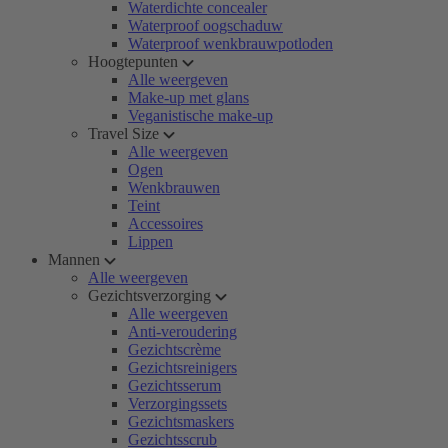
Waterdichte concealer
Waterproof oogschaduw
Waterproof wenkbrauwpotloden
Hoogtepunten
Alle weergeven
Make-up met glans
Veganistische make-up
Travel Size
Alle weergeven
Ogen
Wenkbrauwen
Teint
Accessoires
Lippen
Mannen
Alle weergeven
Gezichtsverzorging
Alle weergeven
Anti-veroudering
Gezichtscrème
Gezichtsreinigers
Gezichtsserum
Verzorgingssets
Gezichtsmaskers
Gezichtsscrub