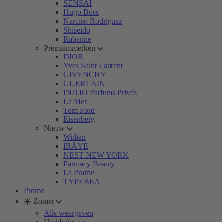
SENSAI
Hugo Boss
Narciso Rodriguez
Shiseido
Rabanne
Premiummerken
DIOR
Yves Saint Laurent
GIVENCHY
GUERLAIN
INITIO Parfums Privés
La Mer
Tom Ford
Eisenberg
Nieuw
Widian
IRÄYE
NEST NEW YORK
Farmacy Beauty
La Prairie
TYPEBEA
Promo
☀️ Zomer
Alle weergeven
Highlights