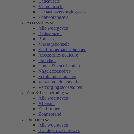
Cadeausets
Manicuresets
Lichaamsverzorgingssets
Zonnebrandsets
Accessoires
Alle weergeven
Badsponzen
Borstels
Massageborstels
Zelfbruinerhandschoenen
Accessoires pedicure
Flanellen
Hand- & voetsieraden
Nagelaccessoires
Scrubhandschoenen
Vervangende borstels
Verzorgingsaccessoires
Zon & bescherming
Alle weergeven
Aftersun
Zelfbruiners
Zonnebrand
Ontharen
Alle weergeven
Koude en warme was