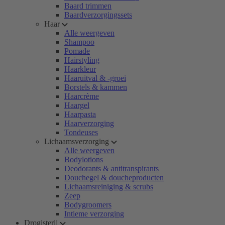
Baard trimmen
Baardverzorgingssets
Haar
Alle weergeven
Shampoo
Pomade
Hairstyling
Haarkleur
Haaruitval & -groei
Borstels & kammen
Haarcrème
Haargel
Haarpasta
Haarverzorging
Tondeuses
Lichaamsverzorging
Alle weergeven
Bodylotions
Deodorants & antitranspirants
Douchegel & doucheproducten
Lichaamsreiniging & scrubs
Zeep
Bodygroomers
Intieme verzorging
Drogisterij