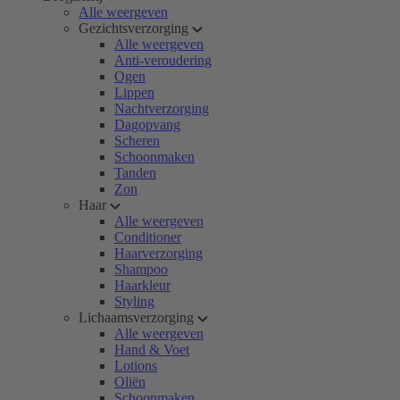
Alle weergeven
Gezichtsverzorging
Alle weergeven
Anti-veroudering
Ogen
Lippen
Nachtverzorging
Dagopvang
Scheren
Schoonmaken
Tanden
Zon
Haar
Alle weergeven
Conditioner
Haarverzorging
Shampoo
Haarkleur
Styling
Lichaamsverzorging
Alle weergeven
Hand & Voet
Lotions
Oliën
Schoonmaken