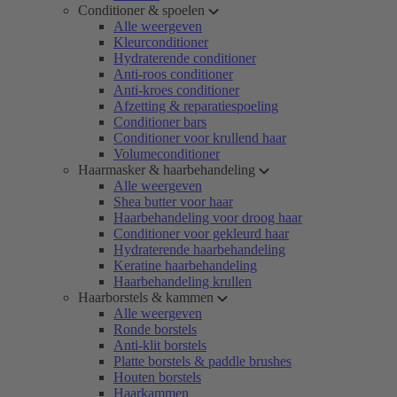
Conditioner & spoelen
Alle weergeven
Kleurconditioner
Hydraterende conditioner
Anti-roos conditioner
Anti-kroes conditioner
Afzetting & reparatiespoeling
Conditioner bars
Conditioner voor krullend haar
Volumeconditioner
Haarmasker & haarbehandeling
Alle weergeven
Shea butter voor haar
Haarbehandeling voor droog haar
Conditioner voor gekleurd haar
Hydraterende haarbehandeling
Keratine haarbehandeling
Haarbehandeling krullen
Haarborstels & kammen
Alle weergeven
Ronde borstels
Anti-klit borstels
Platte borstels & paddle brushes
Houten borstels
Haarkammen