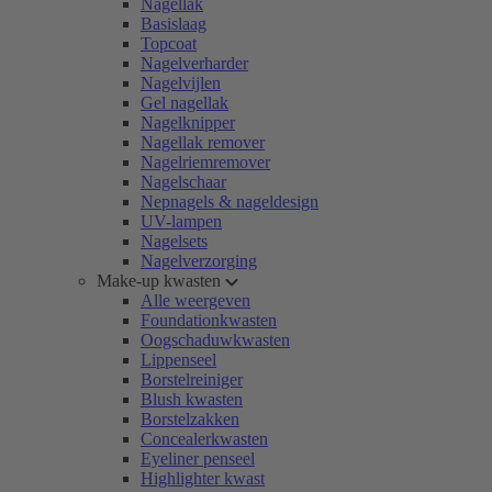
Nagellak
Basislaag
Topcoat
Nagelverharder
Nagelvijlen
Gel nagellak
Nagelknipper
Nagellak remover
Nagelriemremover
Nagelschaar
Nepnagels & nageldesign
UV-lampen
Nagelsets
Nagelverzorging
Make-up kwasten
Alle weergeven
Foundationkwasten
Oogschaduwkwasten
Lippenseel
Borstelreiniger
Blush kwasten
Borstelzakken
Concealerkwasten
Eyeliner penseel
Highlighter kwast