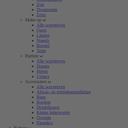
Zon
Deodorants
Zeep
Make-up
Alle weergeven
Ogen
Lippen
Nagels
Borstel
Teint
Parfum
Alle weergeven
Dames
Heren
Unisex
Accessoires
Alle weergeven
Afwas- en reinigingsmiddelen
Bags
Boeken
Drinkflessen
Kleine lederwaren
Overige
Paraplu's
Natuur