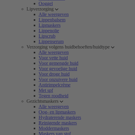
Ooggel
Lipverzorging
Alle weergeven
Lippenbalsem
Lipmaskers
Lippenolie
Lipscrub
Lippenserum
Verzorging volgens huidbehoeften/huidtype
Alle weergeven
Voor vette huid
Voor gemengde huid
Voor gevoelige huid
Voor droge huid
Voor onzuivere huid
Antirimpelcrème
Met spf
Tegen roodheid
Gezichtsmaskers
Alle weergeven
Oog- en lipmaskers
Hydraterende maskers
Reinigende maskers
Moddermaskers
Maskers van stof