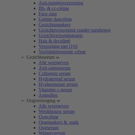
Anti-puistjesverzorging
Bb- & cc-crème
Face mist
Getinte dagcrème
Gezichtsmaskers
Gezichtsverzorging zonder parabenen
Gezichtverzorgingssets
Hals & decolleté
Verzorging met Q10
Vochtinbrengende crème
Gezichtsserum
Alle weergeven
Anti-agingserum
Collageen serum
Hydraterend serum
Hyaluronzuur serum
Vitamine c-serum
Ampullen
Oogverzorging
Alle weergeven
Wenkbrauw serum
Oogcrème
Oogmaskers & -pads
Oogserum
Wimperserum