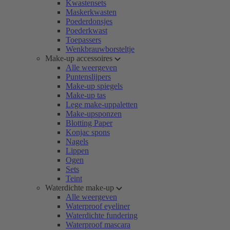
Kwastensets
Maskerkwasten
Poederdonsjes
Poederkwast
Toepassers
Wenkbrauwborsteltje
Make-up accessoires
Alle weergeven
Puntenslijpers
Make-up spiegels
Make-up tas
Lege make-uppaletten
Make-upsponzen
Blotting Paper
Konjac spons
Nagels
Lippen
Ogen
Sets
Teint
Waterdichte make-up
Alle weergeven
Waterproof eyeliner
Waterdichte fundering
Waterproof mascara