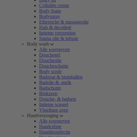
Cellulitis creme
Body foam
Bodyspray
Etherische & massageolie
Hals & decolleté
Intieme verzorging
Sauna olie & infusie
Body wash
Alle weergeven
Douchegel
Doucheolie
Doucheschuim
Body scrub
Badzout & bruisballen
Badolie & -melk
Badschuim
Blokzeep
Douche- & badsets
Intieme wasgel
Vloeibare zeep
Handverzorging
Alle weergeven
Handcrème
Handdesinfectie