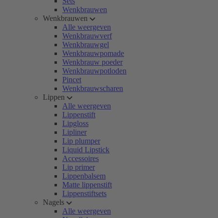
Sets
Wenkbrauwen
Wenkbrauwen
Alle weergeven
Wenkbrauwverf
Wenkbrauwgel
Wenkbrauwpomade
Wenkbrauw poeder
Wenkbrauwpotloden
Pincet
Wenkbrauwscharen
Lippen
Alle weergeven
Lippenstift
Lipgloss
Lipliner
Lip plumper
Liquid Lipstick
Accessoires
Lip primer
Lippenbalsem
Matte lippenstift
Lippenstiftsets
Nagels
Alle weergeven