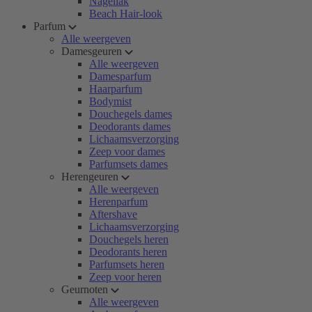
Nagellak
Beach Hair-look
Parfum
Alle weergeven
Damesgeuren
Alle weergeven
Damesparfum
Haarparfum
Bodymist
Douchegels dames
Deodorants dames
Lichaamsverzorging
Zeep voor dames
Parfumsets dames
Herengeuren
Alle weergeven
Herenparfum
Aftershave
Lichaamsverzorging
Douchegels heren
Deodorants heren
Parfumsets heren
Zeep voor heren
Geurnoten
Alle weergeven