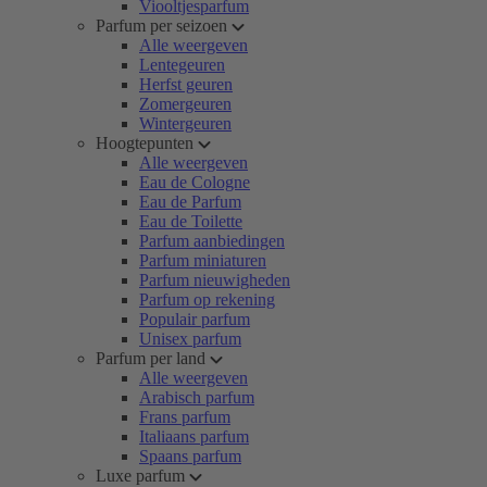
Viooltjesparfum
Parfum per seizoen
Alle weergeven
Lentegeuren
Herfst geuren
Zomergeuren
Wintergeuren
Hoogtepunten
Alle weergeven
Eau de Cologne
Eau de Parfum
Eau de Toilette
Parfum aanbiedingen
Parfum miniaturen
Parfum nieuwigheden
Parfum op rekening
Populair parfum
Unisex parfum
Parfum per land
Alle weergeven
Arabisch parfum
Frans parfum
Italiaans parfum
Spaans parfum
Luxe parfum