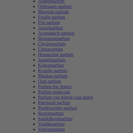
Amberparfum
Oriëntaals parfum
Bloemig parfum
Fruitig parfum
Fris parfum
Appelparfum
Aromatisch parfum
Bergamotparfum
Chypreparfum
Citrusparfum
Houtachtig parfum
Jasmijnparfum
Kokosparfum
Kruidig parfum
Muskus parfum
Oud parfum
Parfum fris linnen
Parfum molecuul
Parfum van lelietje-van-dalen
Patchouli parfum
Poederachtig parfum
Rozenparfum
Sandelhoutparfum
Vanilleparfum
Vetiverparfum