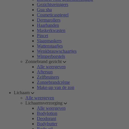
Gezichtsreinigers
Gua sha
Cosmeticaspiegel
Dermarollers
Haarbanden
Maskerkwasten
Pincet
Slaapmaskers
Wattenstaafjes
Wenkbrauwschaartjes
Wimperborstels
Zonnebrand gezicht
Alle weergeven
Aftersun
Zelfbruiners
Zonnebrandcrème
Make-up van de zon
Lichaam
Alle weergeven
Lichaamsverzorging
Alle weergeven
Bodylotion
Deodorant
Bodybutter
Body oil