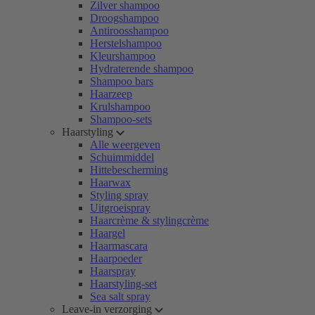
Zilver shampoo
Droogshampoo
Antiroosshampoo
Herstelshampoo
Kleurshampoo
Hydraterende shampoo
Shampoo bars
Haarzeep
Krulshampoo
Shampoo-sets
Haarstyling
Alle weergeven
Schuimmiddel
Hittebescherming
Haarwax
Styling spray
Uitgroeispray
Haarcrème & stylingcrème
Haargel
Haarmascara
Haarpoeder
Haarspray
Haarstyling-set
Sea salt spray
Leave-in verzorging