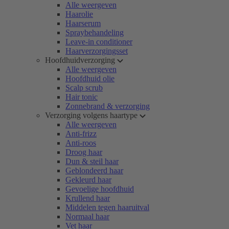
Alle weergeven
Haarolie
Haarserum
Spraybehandeling
Leave-in conditioner
Haarverzorgingsset
Hoofdhuidverzorging
Alle weergeven
Hoofdhuid olie
Scalp scrub
Hair tonic
Zonnebrand & verzorging
Verzorging volgens haartype
Alle weergeven
Anti-frizz
Anti-roos
Droog haar
Dun & steil haar
Geblondeerd haar
Gekleurd haar
Gevoelige hoofdhuid
Krullend haar
Middelen tegen haaruitval
Normaal haar
Vet haar