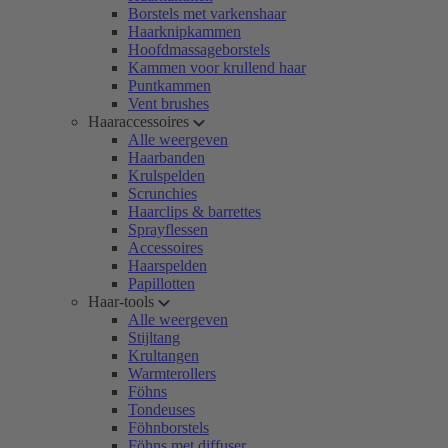
Borstels met varkenshaar
Haarknipkammen
Hoofdmassageborstels
Kammen voor krullend haar
Puntkammen
Vent brushes
Haaraccessoires
Alle weergeven
Haarbanden
Krulspelden
Scrunchies
Haarclips & barrettes
Sprayflessen
Accessoires
Haarspelden
Papillotten
Haar-tools
Alle weergeven
Stijltang
Krultangen
Warmterollers
Föhns
Tondeuses
Föhnborstels
Föhns met diffuser