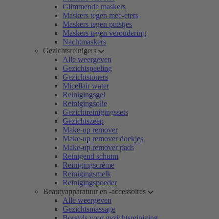
Glimmende maskers
Maskers tegen mee-eters
Maskers tegen puistjes
Maskers tegen veroudering
Nachtmaskers
Gezichtsreinigers
Alle weergeven
Gezichtspeeling
Gezichtstoners
Micellair water
Reinigingsgel
Reinigingsolie
Gezichtreinigingssets
Gezichtszeep
Make-up remover
Make-up remover doekjes
Make-up remover pads
Reinigend schuim
Reinigingscrème
Reinigingsmelk
Reinigingspoeder
Beautyapparatuur en -accessoires
Alle weergeven
Gezichtsmassage
Borstels voor gezichtsreiniging