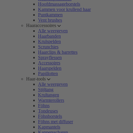
Hoofdmassageborstels
Kammen voor krullend haar
Puntkammen
Vent brushes
Haaraccessoires
Alle weergeven
Haarbanden
Krulspelden
Scrunchies
Haarclips & barrettes
Sprayflessen
Accessoires
Haarspelden
Papillotten
Haar-tools
Alle weergeven
Stijltang
Krultangen
Warmterollers
Föhns
Tondeuses
Föhnborstels
Föhns met diffuser
Kapmantels
Kappersscharen