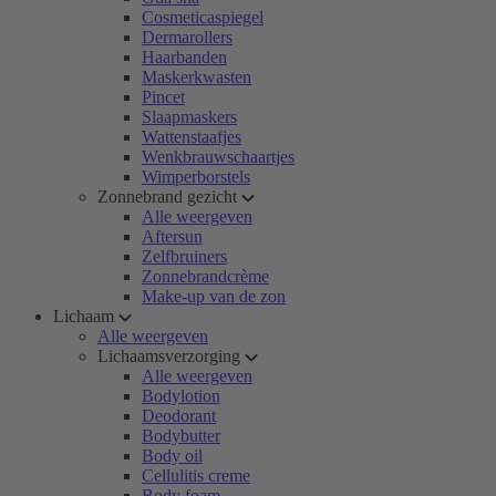
Cosmeticaspiegel
Dermarollers
Haarbanden
Maskerkwasten
Pincet
Slaapmaskers
Wattenstaafjes
Wenkbrauwschaartjes
Wimperborstels
Zonnebrand gezicht
Alle weergeven
Aftersun
Zelfbruiners
Zonnebrandcrème
Make-up van de zon
Lichaam
Alle weergeven
Lichaamsverzorging
Alle weergeven
Bodylotion
Deodorant
Bodybutter
Body oil
Cellulitis creme
Body foam