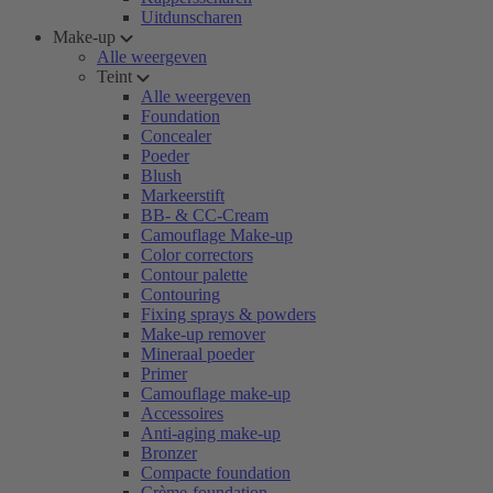
Uitdunscharen
Make-up
Alle weergeven
Teint
Alle weergeven
Foundation
Concealer
Poeder
Blush
Markeerstift
BB- & CC-Cream
Camouflage Make-up
Color correctors
Contour palette
Contouring
Fixing sprays & powders
Make-up remover
Mineraal poeder
Primer
Camouflage make-up
Accessoires
Anti-aging make-up
Bronzer
Compacte foundation
Crème-foundation