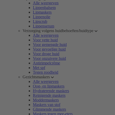
Alle weergeven
Lippenbalsem
Lipmaskers
Lippenolie
Lipscrub
Lippenserum
Verzorging volgens huidbehoeften/huidtype
Alle weergeven
Voor vette huid
Voor gemengde huid
Voor gevoelige huid
Voor droge huid
Voor onzuivere huid
Antirimpelcrème
Met spf
Tegen roodheid
Gezichtsmaskers
Alle weergeven
Oog- en lipmaskers
Hydraterende maskers
Reinigende maskers
Moddermaskers
Maskers van stof
Glimmende maskers
Maskers tegen mee-eters