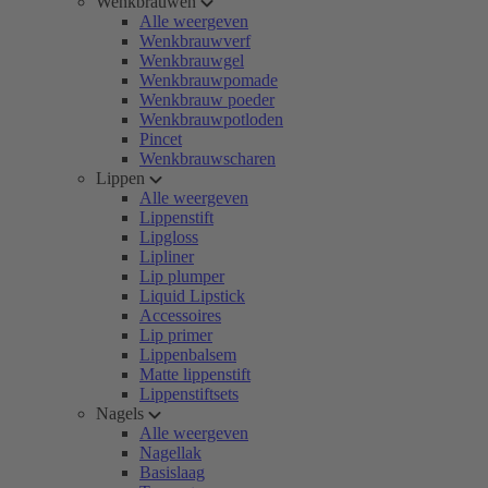
Wenkbrauwen
Alle weergeven
Wenkbrauwverf
Wenkbrauwgel
Wenkbrauwpomade
Wenkbrauw poeder
Wenkbrauwpotloden
Pincet
Wenkbrauwscharen
Lippen
Alle weergeven
Lippenstift
Lipgloss
Lipliner
Lip plumper
Liquid Lipstick
Accessoires
Lip primer
Lippenbalsem
Matte lippenstift
Lippenstiftsets
Nagels
Alle weergeven
Nagellak
Basislaag