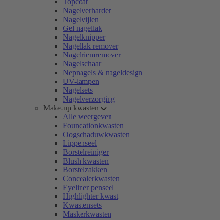
Topcoat
Nagelverharder
Nagelvijlen
Gel nagellak
Nagelknipper
Nagellak remover
Nagelriemremover
Nagelschaar
Nepnagels & nageldesign
UV-lampen
Nagelsets
Nagelverzorging
Make-up kwasten
Alle weergeven
Foundationkwasten
Oogschaduwkwasten
Lippenseel
Borstelreiniger
Blush kwasten
Borstelzakken
Concealerkwasten
Eyeliner penseel
Highlighter kwast
Kwastensets
Maskerkwasten