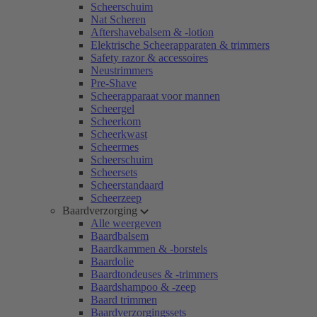
Scheerschuim
Nat Scheren
Aftershavebalsem & -lotion
Elektrische Scheerapparaten & trimmers
Safety razor & accessoires
Neustrimmers
Pre-Shave
Scheerapparaat voor mannen
Scheergel
Scheerkom
Scheerkwast
Scheermes
Scheerschuim
Scheersets
Scheerstandaard
Scheerzeep
Baardverzorging
Alle weergeven
Baardbalsem
Baardkammen & -borstels
Baardolie
Baardtondeuses & -trimmers
Baardshampoo & -zeep
Baard trimmen
Baardverzorgingssets