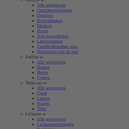
Alle weergeven
Gezichtsverzorging
Oogzorg
Schoonmaken
Maskers
Heren
Anti-veroudering
Lipverzorging
Tandheelkundige zorg
Verzorging van de zon
Parfum
Alle weergeven
Dames
Heren
Unisex
Make-up
Alle weergeven
Ogen
Lippen
Nagels
Teint
Lichaam
Alle weergeven
Lichaamsverzorging