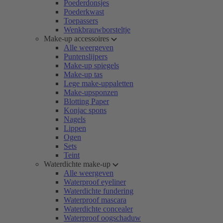
Poederdonsjes
Poederkwast
Toepassers
Wenkbrauwborsteltje
Make-up accessoires
Alle weergeven
Puntenslijpers
Make-up spiegels
Make-up tas
Lege make-uppaletten
Make-upsponzen
Blotting Paper
Konjac spons
Nagels
Lippen
Ogen
Sets
Teint
Waterdichte make-up
Alle weergeven
Waterproof eyeliner
Waterdichte fundering
Waterproof mascara
Waterdichte concealer
Waterproof oogschaduw