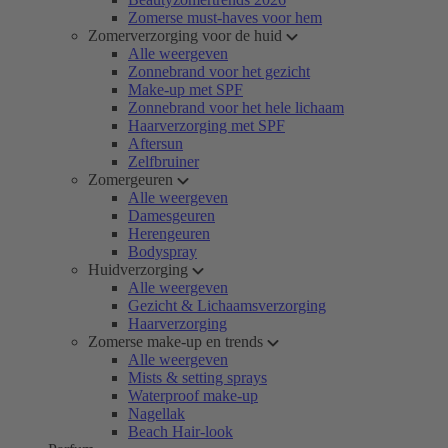
Zomerse must-haves voor hem
Zomerverzorging voor de huid
Alle weergeven
Zonnebrand voor het gezicht
Make-up met SPF
Zonnebrand voor het hele lichaam
Haarverzorging met SPF
Aftersun
Zelfbruiner
Zomergeuren
Alle weergeven
Damesgeuren
Herengeuren
Bodyspray
Huidverzorging
Alle weergeven
Gezicht & Lichaamsverzorging
Haarverzorging
Zomerse make-up en trends
Alle weergeven
Mists & setting sprays
Waterproof make-up
Nagellak
Beach Hair-look