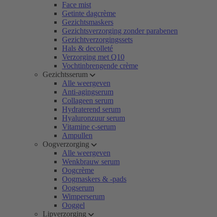
Face mist
Getinte dagcrème
Gezichtsmaskers
Gezichtsverzorging zonder parabenen
Gezichtverzorgingssets
Hals & decolleté
Verzorging met Q10
Vochtinbrengende crème
Gezichtsserum
Alle weergeven
Anti-agingserum
Collageen serum
Hydraterend serum
Hyaluronzuur serum
Vitamine c-serum
Ampullen
Oogverzorging
Alle weergeven
Wenkbrauw serum
Oogcrème
Oogmaskers & -pads
Oogserum
Wimperserum
Ooggel
Lipverzorging