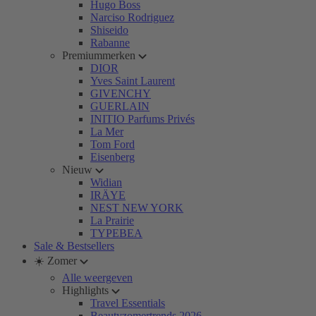
Hugo Boss
Narciso Rodriguez
Shiseido
Rabanne
Premiummerken
DIOR
Yves Saint Laurent
GIVENCHY
GUERLAIN
INITIO Parfums Privés
La Mer
Tom Ford
Eisenberg
Nieuw
Widian
IRÄYE
NEST NEW YORK
La Prairie
TYPEBEA
Sale & Bestsellers
☀️ Zomer
Alle weergeven
Highlights
Travel Essentials
Beautyzomertrends 2026