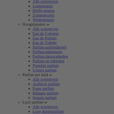
Alle weergeven
Lentegeuren
Herfst geuren
Zomergeuren
Wintergeuren
Hoogtepunten
Alle weergeven
Eau de Cologne
Eau de Parfum
Eau de Toilette
Parfum aanbiedingen
Parfum miniaturen
Parfum nieuwigheden
Parfum op rekening
Populair parfum
Unisex parfum
Parfum per land
Alle weergeven
Arabisch parfum
Frans parfum
Italiaans parfum
Spaans parfum
Luxe parfum
Alle weergeven
Luxe damesparfum