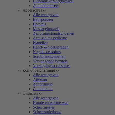
Lichaamsverzorgingssets
Zonnebrandsets
Accessoires
Alle weergeven
Badsponzen
Borstels
Massageborstels
Zelfbruinerhandschoenen
Accessoires pedicure
Flanellen
Hand- & voetsieraden
Nagelaccessoires
Scrubhandschoenen
Vervangende borstels
Verzorgingsaccessoires
Zon & bescherming
Alle weergeven
Aftersun
Zelfbruiners
Zonnebrand
Ontharen
Alle weergeven
Koude en warme was
Scheermesjes
Scheeronderhoud