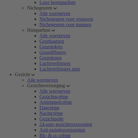
Luxe herenparfum
Nichegeuren
Alle weergeven
Nichegeuren voor vrouwen
Nichegeuren voor mannen
Huisparfum
Alle weergeven
Geurkaarsen
Geurstokjes
Geurdiffusers
Geurstenen
Luchtverfrissers
Luchtverfrissers auto
Gezicht
Alle weergeven
Gezichtsverzorging
Alle weergeven
Gezichtscrème
Antirimpelcrème
Dagcrème
Nachtcrème
Gezichtsolie
24-uurs gezichtsverzorging
Anti-puistjesverzorging
Bb- & cc-crème