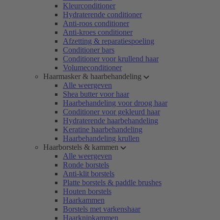
Kleurconditioner
Hydraterende conditioner
Anti-roos conditioner
Anti-kroes conditioner
Afzetting & reparatiespoeling
Conditioner bars
Conditioner voor krullend haar
Volumeconditioner
Haarmasker & haarbehandeling
Alle weergeven
Shea butter voor haar
Haarbehandeling voor droog haar
Conditioner voor gekleurd haar
Hydraterende haarbehandeling
Keratine haarbehandeling
Haarbehandeling krullen
Haarborstels & kammen
Alle weergeven
Ronde borstels
Anti-klit borstels
Platte borstels & paddle brushes
Houten borstels
Haarkammen
Borstels met varkenshaar
Haarknipkammen