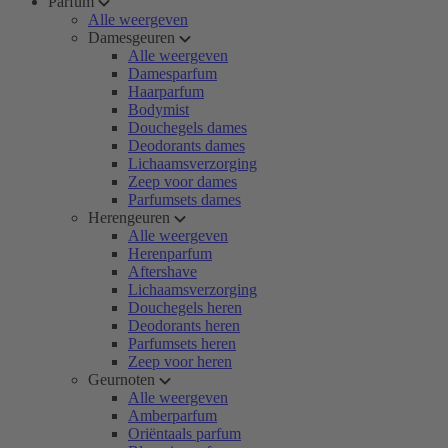
Parfum
Alle weergeven
Damesgeuren
Alle weergeven
Damesparfum
Haarparfum
Bodymist
Douchegels dames
Deodorants dames
Lichaamsverzorging
Zeep voor dames
Parfumsets dames
Herengeuren
Alle weergeven
Herenparfum
Aftershave
Lichaamsverzorging
Douchegels heren
Deodorants heren
Parfumsets heren
Zeep voor heren
Geurnoten
Alle weergeven
Amberparfum
Oriëntaals parfum