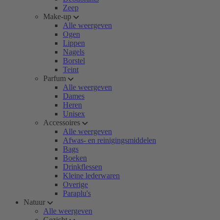
Zeep
Make-up
Alle weergeven
Ogen
Lippen
Nagels
Borstel
Teint
Parfum
Alle weergeven
Dames
Heren
Unisex
Accessoires
Alle weergeven
Afwas- en reinigingsmiddelen
Bags
Boeken
Drinkflessen
Kleine lederwaren
Overige
Paraplu's
Natuur
Alle weergeven
Gezicht