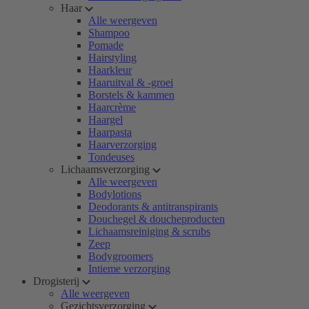
Haar
Alle weergeven
Shampoo
Pomade
Hairstyling
Haarkleur
Haaruitval & -groei
Borstels & kammen
Haarcrème
Haargel
Haarpasta
Haarverzorging
Tondeuses
Lichaamsverzorging
Alle weergeven
Bodylotions
Deodorants & antitranspirants
Douchegel & doucheproducten
Lichaamsreiniging & scrubs
Zeep
Bodygroomers
Intieme verzorging
Drogisterij
Alle weergeven
Gezichtsverzorging