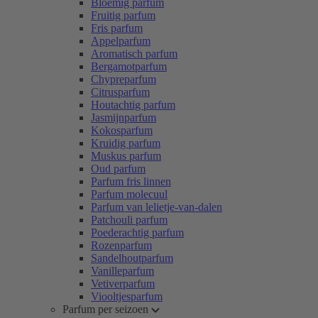
Bloemig parfum
Fruitig parfum
Fris parfum
Appelparfum
Aromatisch parfum
Bergamotparfum
Chypreparfum
Citrusparfum
Houtachtig parfum
Jasmijnparfum
Kokosparfum
Kruidig parfum
Muskus parfum
Oud parfum
Parfum fris linnen
Parfum molecuul
Parfum van lelietje-van-dalen
Patchouli parfum
Poederachtig parfum
Rozenparfum
Sandelhoutparfum
Vanilleparfum
Vetiverparfum
Viooltjesparfum
Parfum per seizoen