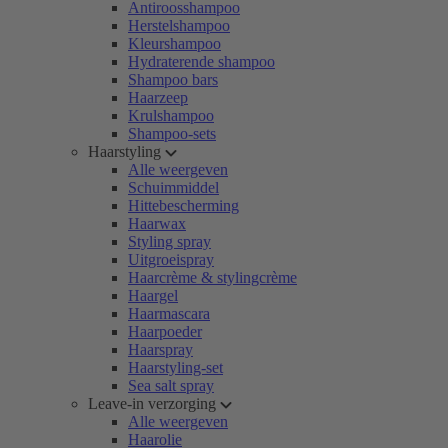
Antiroosshampoo
Herstelshampoo
Kleurshampoo
Hydraterende shampoo
Shampoo bars
Haarzeep
Krulshampoo
Shampoo-sets
Haarstyling
Alle weergeven
Schuimmiddel
Hittebescherming
Haarwax
Styling spray
Uitgroeispray
Haarcrème & stylingcrème
Haargel
Haarmascara
Haarpoeder
Haarspray
Haarstyling-set
Sea salt spray
Leave-in verzorging
Alle weergeven
Haarolie