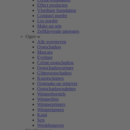
Effect producten
Vloeibare foundation
Compact poeder
Los poeder
Make-up sets
Zelfklevende tatoeages
Ogen
Alle weergeven
Oogschaduw
Mascara
Eyeliner
Crème-oogschaduw
Oogschaduwprimer
Glitteroogschaduw
Kunstwimpers
Oogmake-up remover
Oogschaduwpaletten
Wimperborstels
Wimperlijm
Wimperprimers
Wimpertangen
Kajal
Sets
Wenkbrauwen