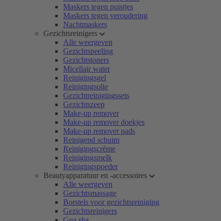
Maskers tegen puistjes
Maskers tegen veroudering
Nachtmaskers
Gezichtsreinigers
Alle weergeven
Gezichtspeeling
Gezichtstoners
Micellair water
Reinigingsgel
Reinigingsolie
Gezichtreinigingssets
Gezichtszeep
Make-up remover
Make-up remover doekjes
Make-up remover pads
Reinigend schuim
Reinigingscrème
Reinigingsmelk
Reinigingspoeder
Beautyapparatuur en -accessoires
Alle weergeven
Gezichtsmassage
Borstels voor gezichtsreiniging
Gezichtsreinigers
Gua sha