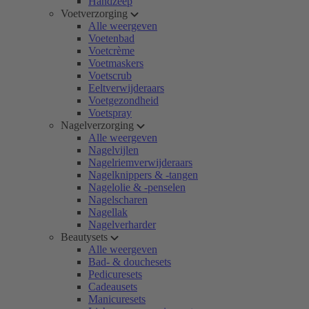
Handzeep
Voetverzorging
Alle weergeven
Voetenbad
Voetcrème
Voetmaskers
Voetscrub
Eeltverwijderaars
Voetgezondheid
Voetspray
Nagelverzorging
Alle weergeven
Nagelvijlen
Nagelriemverwijderaars
Nagelknippers & -tangen
Nagelolie & -penselen
Nagelscharen
Nagellak
Nagelverharder
Beautysets
Alle weergeven
Bad- & douchesets
Pedicuresets
Cadeausets
Manicuresets