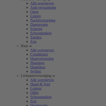
Alle weergeven
Anti-veroudering
Ogen
Lippen
Nachtverzorging
Dagopvang
Scheren
Schoonmaken
Tanden
Zon
Haar
Alle weergeven
Conditioner
Haarverzorging
Shampoo
Haarkleur
Styling
Lichaamsverzorging
Alle weergeven
Hand & Voet
Lotions
Oliën
Schoonmaken
Zon
Deodorants