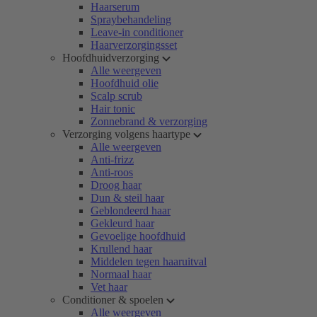
Haarserum
Spraybehandeling
Leave-in conditioner
Haarverzorgingsset
Hoofdhuidverzorging
Alle weergeven
Hoofdhuid olie
Scalp scrub
Hair tonic
Zonnebrand & verzorging
Verzorging volgens haartype
Alle weergeven
Anti-frizz
Anti-roos
Droog haar
Dun & steil haar
Geblondeerd haar
Gekleurd haar
Gevoelige hoofdhuid
Krullend haar
Middelen tegen haaruitval
Normaal haar
Vet haar
Conditioner & spoelen
Alle weergeven