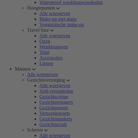
Waterproof wenkbrauwpotloden
Hoogtepunten
Alle weergeven
Make-up met glans
Veganistische make-up
Travel Size
Alle weergeven
Ogen
Wenkbrauwen
Teint
Accessoires
Lippen
Mannen
Alle weergeven
Gezichtsverzorging
Alle weergeven
Anti-veroudering
Gezichtscrème
Gezichtsreinigers
Gezichtsserum
Verzorgingssets
Gezichtsmaskers
Gezichtsscrub
Scheren
Alle weergeven