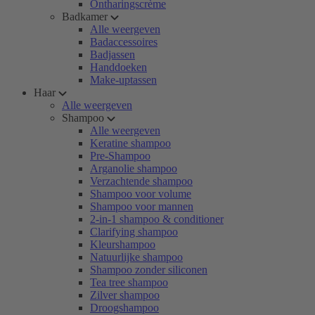
Ontharingscrème
Badkamer
Alle weergeven
Badaccessoires
Badjassen
Handdoeken
Make-uptassen
Haar
Alle weergeven
Shampoo
Alle weergeven
Keratine shampoo
Pre-Shampoo
Arganolie shampoo
Verzachtende shampoo
Shampoo voor volume
Shampoo voor mannen
2-in-1 shampoo & conditioner
Clarifying shampoo
Kleurshampoo
Natuurlijke shampoo
Shampoo zonder siliconen
Tea tree shampoo
Zilver shampoo
Droogshampoo