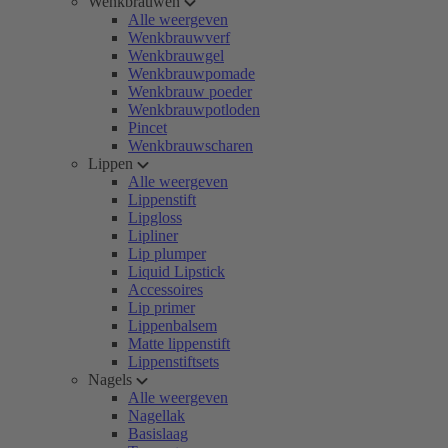
Wenkbrauwen
Alle weergeven
Wenkbrauwverf
Wenkbrauwgel
Wenkbrauwpomade
Wenkbrauw poeder
Wenkbrauwpotloden
Pincet
Wenkbrauwscharen
Lippen
Alle weergeven
Lippenstift
Lipgloss
Lipliner
Lip plumper
Liquid Lipstick
Accessoires
Lip primer
Lippenbalsem
Matte lippenstift
Lippenstiftsets
Nagels
Alle weergeven
Nagellak
Basislaag