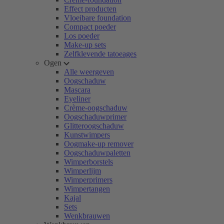
Effect producten
Vloeibare foundation
Compact poeder
Los poeder
Make-up sets
Zelfklevende tatoeages
Ogen
Alle weergeven
Oogschaduw
Mascara
Eyeliner
Crème-oogschaduw
Oogschaduwprimer
Glitteroogschaduw
Kunstwimpers
Oogmake-up remover
Oogschaduwpaletten
Wimperborstels
Wimperlijm
Wimperprimers
Wimpertangen
Kajal
Sets
Wenkbrauwen