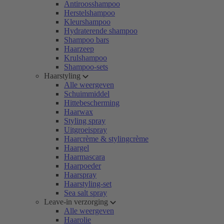
Antiroosshampoo
Herstelshampoo
Kleurshampoo
Hydraterende shampoo
Shampoo bars
Haarzeep
Krulshampoo
Shampoo-sets
Haarstyling
Alle weergeven
Schuimmiddel
Hittebescherming
Haarwax
Styling spray
Uitgroeispray
Haarcrème & stylingcrème
Haargel
Haarmascara
Haarpoeder
Haarspray
Haarstyling-set
Sea salt spray
Leave-in verzorging
Alle weergeven
Haarolie