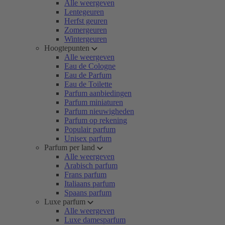
Alle weergeven
Lentegeuren
Herfst geuren
Zomergeuren
Wintergeuren
Hoogtepunten
Alle weergeven
Eau de Cologne
Eau de Parfum
Eau de Toilette
Parfum aanbiedingen
Parfum miniaturen
Parfum nieuwigheden
Parfum op rekening
Populair parfum
Unisex parfum
Parfum per land
Alle weergeven
Arabisch parfum
Frans parfum
Italiaans parfum
Spaans parfum
Luxe parfum
Alle weergeven
Luxe damesparfum