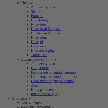
Haar
Alle weergeven
Shampoo
Pomade
Hairstyling
Haarkleur
Haaruitval & -groei
Borstels & kammen
Haarcrème
Haargel
Haarpasta
Haarverzorging
Tondeuses
Lichaamsverzorging
Alle weergeven
Bodylotions
Deodorants & antitranspirants
Douchegel & doucheproducten
Lichaamsreiniging & scrubs
Zeep
Bodygroomers
Intieme verzorging
Drogisterij
Alle weergeven
Gezichtsverzorging