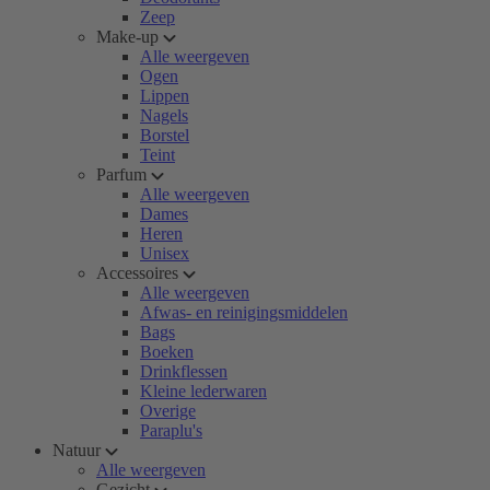
Zeep
Make-up
Alle weergeven
Ogen
Lippen
Nagels
Borstel
Teint
Parfum
Alle weergeven
Dames
Heren
Unisex
Accessoires
Alle weergeven
Afwas- en reinigingsmiddelen
Bags
Boeken
Drinkflessen
Kleine lederwaren
Overige
Paraplu's
Natuur
Alle weergeven
Gezicht