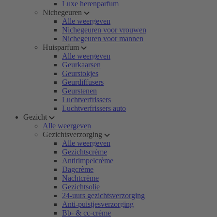
Luxe herenparfum
Nichegeuren
Alle weergeven
Nichegeuren voor vrouwen
Nichegeuren voor mannen
Huisparfum
Alle weergeven
Geurkaarsen
Geurstokjes
Geurdiffusers
Geurstenen
Luchtverfrissers
Luchtverfrissers auto
Gezicht
Alle weergeven
Gezichtsverzorging
Alle weergeven
Gezichtscrème
Antirimpelcrème
Dagcrème
Nachtcrème
Gezichtsolie
24-uurs gezichtsverzorging
Anti-puistjesverzorging
Bb- & cc-crème