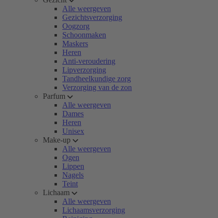
Alle weergeven
Gezichtsverzorging
Oogzorg
Schoonmaken
Maskers
Heren
Anti-veroudering
Lipverzorging
Tandheelkundige zorg
Verzorging van de zon
Parfum
Alle weergeven
Dames
Heren
Unisex
Make-up
Alle weergeven
Ogen
Lippen
Nagels
Teint
Lichaam
Alle weergeven
Lichaamsverzorging