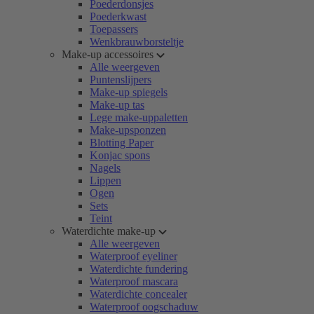
Poederdonsjes
Poederkwast
Toepassers
Wenkbrauwborsteltje
Make-up accessoires
Alle weergeven
Puntenslijpers
Make-up spiegels
Make-up tas
Lege make-uppaletten
Make-upsponzen
Blotting Paper
Konjac spons
Nagels
Lippen
Ogen
Sets
Teint
Waterdichte make-up
Alle weergeven
Waterproof eyeliner
Waterdichte fundering
Waterproof mascara
Waterdichte concealer
Waterproof oogschaduw