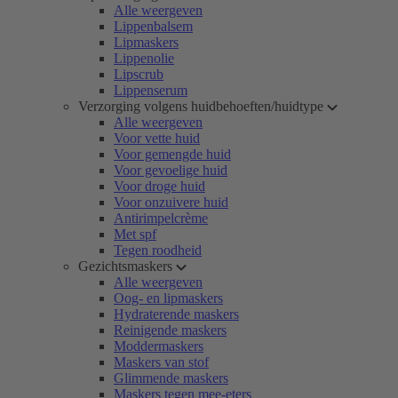
Alle weergeven
Lippenbalsem
Lipmaskers
Lippenolie
Lipscrub
Lippenserum
Verzorging volgens huidbehoeften/huidtype
Alle weergeven
Voor vette huid
Voor gemengde huid
Voor gevoelige huid
Voor droge huid
Voor onzuivere huid
Antirimpelcrème
Met spf
Tegen roodheid
Gezichtsmaskers
Alle weergeven
Oog- en lipmaskers
Hydraterende maskers
Reinigende maskers
Moddermaskers
Maskers van stof
Glimmende maskers
Maskers tegen mee-eters