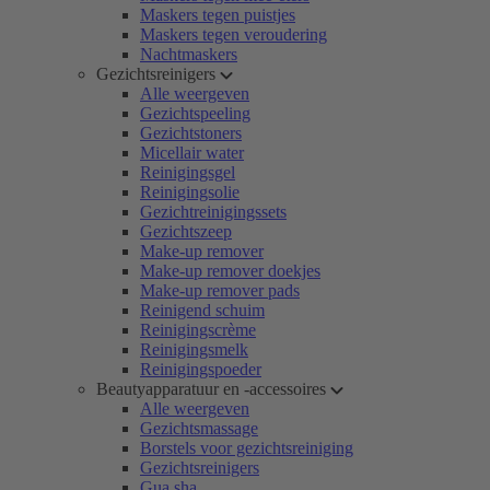
Maskers tegen puistjes
Maskers tegen veroudering
Nachtmaskers
Gezichtsreinigers
Alle weergeven
Gezichtspeeling
Gezichtstoners
Micellair water
Reinigingsgel
Reinigingsolie
Gezichtreinigingssets
Gezichtszeep
Make-up remover
Make-up remover doekjes
Make-up remover pads
Reinigend schuim
Reinigingscrème
Reinigingsmelk
Reinigingspoeder
Beautyapparatuur en -accessoires
Alle weergeven
Gezichtsmassage
Borstels voor gezichtsreiniging
Gezichtsreinigers
Gua sha