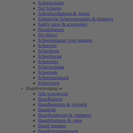
Scheerschuim
Nat Scheren
Aftershavebalsem & -lotion
Elektrische Scheerapparaten & trimmers
Safety razor & accessoires
Neustrimmers
Pre-Shave
Scheerapparaat voor mannen
Scheergel
Scheerkom
Scheerkwast
Scheermes
Scheerschuim
Scheersets
Scheerstandaard
Scheerzeep
Baardverzorging
Alle weergeven
Baardbalsem
Baardkammen & -borstels
Baardolie
Baardtondeuses & -trimmers
Baardshampoo & -zeep
Baard trimmen
Baardverzorgingssets