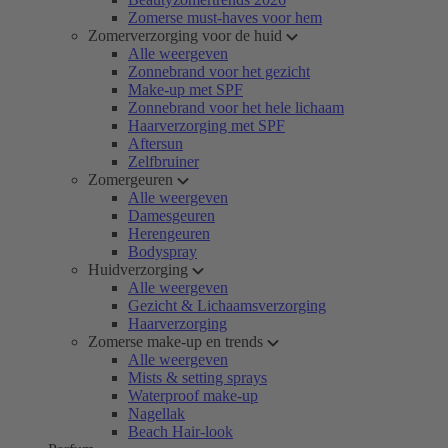
Zomerse must-haves voor hem
Zomerverzorging voor de huid
Alle weergeven
Zonnebrand voor het gezicht
Make-up met SPF
Zonnebrand voor het hele lichaam
Haarverzorging met SPF
Aftersun
Zelfbruiner
Zomergeuren
Alle weergeven
Damesgeuren
Herengeuren
Bodyspray
Huidverzorging
Alle weergeven
Gezicht & Lichaamsverzorging
Haarverzorging
Zomerse make-up en trends
Alle weergeven
Mists & setting sprays
Waterproof make-up
Nagellak
Beach Hair-look