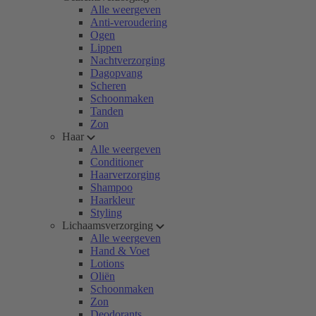
Alle weergeven
Anti-veroudering
Ogen
Lippen
Nachtverzorging
Dagopvang
Scheren
Schoonmaken
Tanden
Zon
Haar
Alle weergeven
Conditioner
Haarverzorging
Shampoo
Haarkleur
Styling
Lichaamsverzorging
Alle weergeven
Hand & Voet
Lotions
Oliën
Schoonmaken
Zon
Deodorants