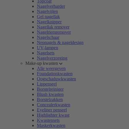
Topcoat
Nagelverharder
Nagelvijlen
Gel nagellak
Nagelknipper
Nagellak remover
Nagelriemremover
Nagelschaar
Nepnagels & nageldesign
UV-lampen
Nagelsets
Nagelverzorging
Make-up kwasten
Alle weergeven
Foundationkwasten
Oogschaduwkwasten
Lippenseel
Borstelreiniger
Blush kwasten
Borstelzakken
Concealerkwasten
Eyeliner penseel
Highlighter kwast
Kwastensets
Maskerkwasten