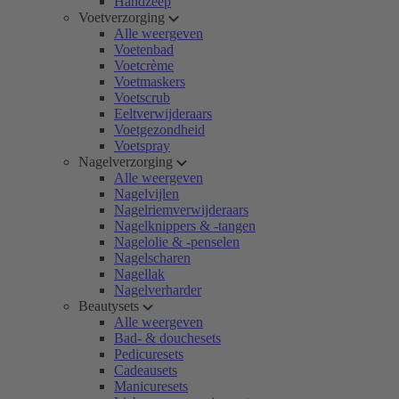
Handzeep
Voetverzorging
Alle weergeven
Voetenbad
Voetcrème
Voetmaskers
Voetscrub
Eeltverwijderaars
Voetgezondheid
Voetspray
Nagelverzorging
Alle weergeven
Nagelvijlen
Nagelriemverwijderaars
Nagelknippers & -tangen
Nagelolie & -penselen
Nagelscharen
Nagellak
Nagelverharder
Beautysets
Alle weergeven
Bad- & douchesets
Pedicuresets
Cadeausets
Manicuresets