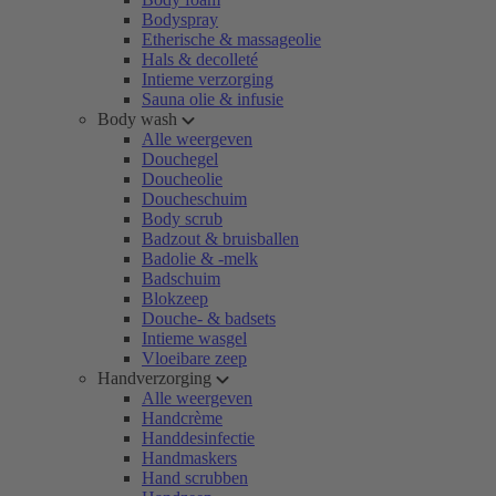
Bodyspray
Etherische & massageolie
Hals & decolleté
Intieme verzorging
Sauna olie & infusie
Body wash
Alle weergeven
Douchegel
Doucheolie
Doucheschuim
Body scrub
Badzout & bruisballen
Badolie & -melk
Badschuim
Blokzeep
Douche- & badsets
Intieme wasgel
Vloeibare zeep
Handverzorging
Alle weergeven
Handcrème
Handdesinfectie
Handmaskers
Hand scrubben