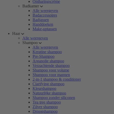
Ontharingscrème
Badkamer
Alle weergeven
Badaccessoires
Badjassen
Handdoeken
Make-uptassen
Haar
Alle weergeven
Shampoo
Alle weergeven
Keratine shampoo
Pre-Shampoo
Arganolie shampoo
Verzachtende shampoo
Shampoo voor volume
Shampoo voor mannen
2-in-1 shampoo & conditioner
Clarifying shampoo
Kleurshampoo
Natuurlijke shampoo
Shampoo zonder siliconen
Tea tree shampoo
Zilver shampoo
Droogshampoo