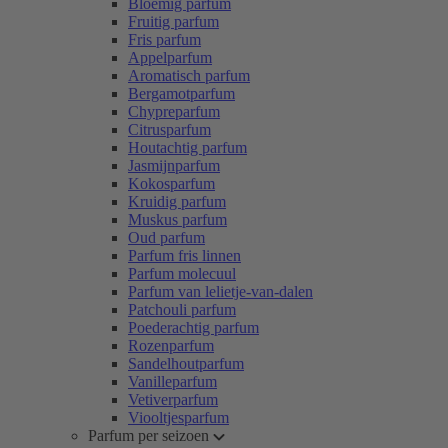
Bloemig parfum
Fruitig parfum
Fris parfum
Appelparfum
Aromatisch parfum
Bergamotparfum
Chypreparfum
Citrusparfum
Houtachtig parfum
Jasmijnparfum
Kokosparfum
Kruidig parfum
Muskus parfum
Oud parfum
Parfum fris linnen
Parfum molecuul
Parfum van lelietje-van-dalen
Patchouli parfum
Poederachtig parfum
Rozenparfum
Sandelhoutparfum
Vanilleparfum
Vetiverparfum
Viooltjesparfum
Parfum per seizoen