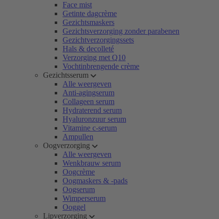
Face mist
Getinte dagcrème
Gezichtsmaskers
Gezichtsverzorging zonder parabenen
Gezichtverzorgingssets
Hals & decolleté
Verzorging met Q10
Vochtinbrengende crème
Gezichtsserum
Alle weergeven
Anti-agingserum
Collageen serum
Hydraterend serum
Hyaluronzuur serum
Vitamine c-serum
Ampullen
Oogverzorging
Alle weergeven
Wenkbrauw serum
Oogcrème
Oogmaskers & -pads
Oogserum
Wimperserum
Ooggel
Lipverzorging