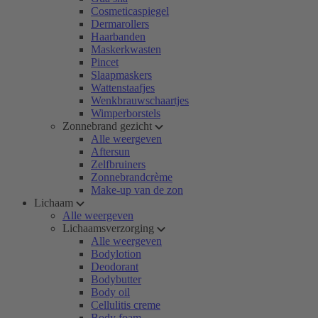
Cosmeticaspiegel
Dermarollers
Haarbanden
Maskerkwasten
Pincet
Slaapmaskers
Wattenstaafjes
Wenkbrauwschaartjes
Wimperborstels
Zonnebrand gezicht
Alle weergeven
Aftersun
Zelfbruiners
Zonnebrandcrème
Make-up van de zon
Lichaam
Alle weergeven
Lichaamsverzorging
Alle weergeven
Bodylotion
Deodorant
Bodybutter
Body oil
Cellulitis creme
Body foam