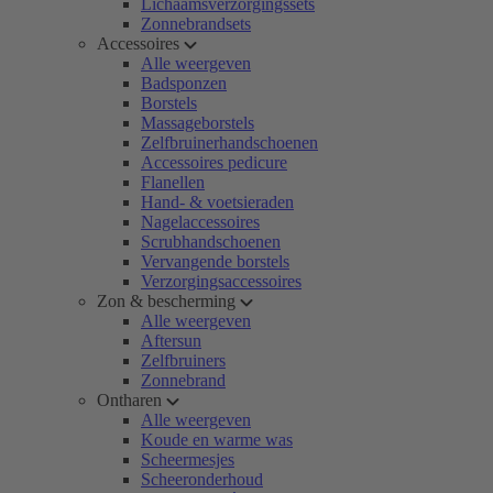
Lichaamsverzorgingssets
Zonnebrandsets
Accessoires
Alle weergeven
Badsponzen
Borstels
Massageborstels
Zelfbruinerhandschoenen
Accessoires pedicure
Flanellen
Hand- & voetsieraden
Nagelaccessoires
Scrubhandschoenen
Vervangende borstels
Verzorgingsaccessoires
Zon & bescherming
Alle weergeven
Aftersun
Zelfbruiners
Zonnebrand
Ontharen
Alle weergeven
Koude en warme was
Scheermesjes
Scheeronderhoud