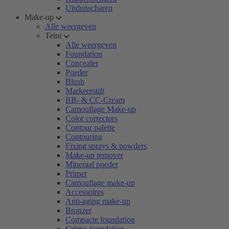
Uitdunscharen
Make-up
Alle weergeven
Teint
Alle weergeven
Foundation
Concealer
Poeder
Blush
Markeerstift
BB- & CC-Cream
Camouflage Make-up
Color correctors
Contour palette
Contouring
Fixing sprays & powders
Make-up remover
Mineraal poeder
Primer
Camouflage make-up
Accessoires
Anti-aging make-up
Bronzer
Compacte foundation
Crème-foundation