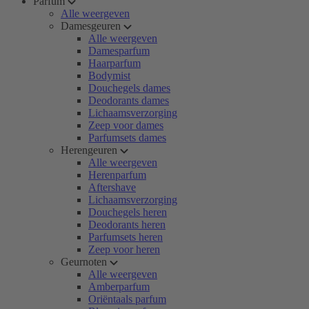
Parfum
Alle weergeven
Damesgeuren
Alle weergeven
Damesparfum
Haarparfum
Bodymist
Douchegels dames
Deodorants dames
Lichaamsverzorging
Zeep voor dames
Parfumsets dames
Herengeuren
Alle weergeven
Herenparfum
Aftershave
Lichaamsverzorging
Douchegels heren
Deodorants heren
Parfumsets heren
Zeep voor heren
Geurnoten
Alle weergeven
Amberparfum
Oriëntaals parfum