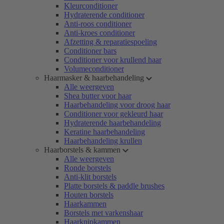
Kleurconditioner
Hydraterende conditioner
Anti-roos conditioner
Anti-kroes conditioner
Afzetting & reparatiespoeling
Conditioner bars
Conditioner voor krullend haar
Volumeconditioner
Haarmasker & haarbehandeling
Alle weergeven
Shea butter voor haar
Haarbehandeling voor droog haar
Conditioner voor gekleurd haar
Hydraterende haarbehandeling
Keratine haarbehandeling
Haarbehandeling krullen
Haarborstels & kammen
Alle weergeven
Ronde borstels
Anti-klit borstels
Platte borstels & paddle brushes
Houten borstels
Haarkammen
Borstels met varkenshaar
Haarknipkammen