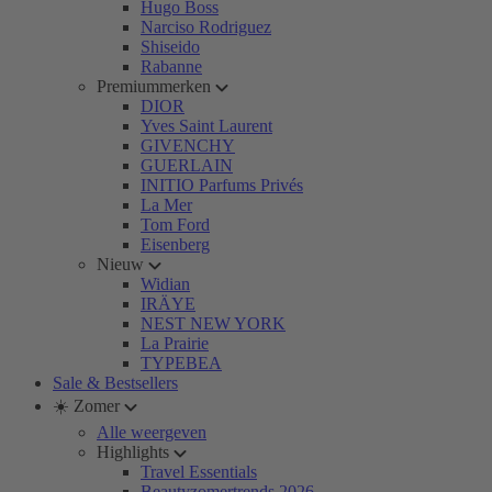
Hugo Boss
Narciso Rodriguez
Shiseido
Rabanne
Premiummerken
DIOR
Yves Saint Laurent
GIVENCHY
GUERLAIN
INITIO Parfums Privés
La Mer
Tom Ford
Eisenberg
Nieuw
Widian
IRÄYE
NEST NEW YORK
La Prairie
TYPEBEA
Sale & Bestsellers
☀️ Zomer
Alle weergeven
Highlights
Travel Essentials
Beautyzomertrends 2026