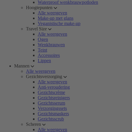
Waterproof wenkbrauwpotloden
Hoogtepunten
Alle weergeven
Make-up met glans
Veganistische make-up
Travel Size
Alle weergeven
Ogen
Wenkbrauwen
Teint
Accessoires
Lippen
Mannen
Alle weergeven
Gezichtsverzorging
Alle weergeven
Anti-veroudering
Gezichtscrème
Gezichtsreinigers
Gezichtsserum
Verzorgingssets
Gezichtsmaskers
Gezichtsscrub
Scheren
Alle weergeven