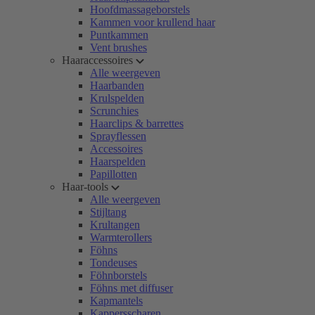
Hoofdmassageborstels
Kammen voor krullend haar
Puntkammen
Vent brushes
Haaraccessoires
Alle weergeven
Haarbanden
Krulspelden
Scrunchies
Haarclips & barrettes
Sprayflessen
Accessoires
Haarspelden
Papillotten
Haar-tools
Alle weergeven
Stijltang
Krultangen
Warmterollers
Föhns
Tondeuses
Föhnborstels
Föhns met diffuser
Kapmantels
Kappersscharen