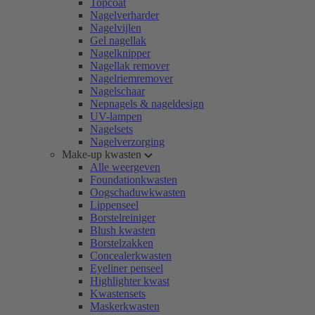
Topcoat
Nagelverharder
Nagelvijlen
Gel nagellak
Nagelknipper
Nagellak remover
Nagelriemremover
Nagelschaar
Nepnagels & nageldesign
UV-lampen
Nagelsets
Nagelverzorging
Make-up kwasten
Alle weergeven
Foundationkwasten
Oogschaduwkwasten
Lippenseel
Borstelreiniger
Blush kwasten
Borstelzakken
Concealerkwasten
Eyeliner penseel
Highlighter kwast
Kwastensets
Maskerkwasten