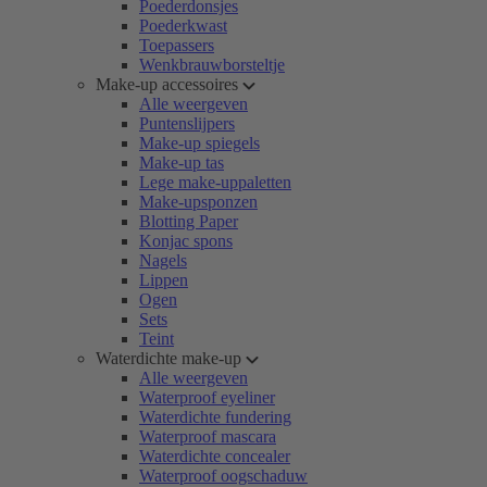
Poederdonsjes
Poederkwast
Toepassers
Wenkbrauwborsteltje
Make-up accessoires
Alle weergeven
Puntenslijpers
Make-up spiegels
Make-up tas
Lege make-uppaletten
Make-upsponzen
Blotting Paper
Konjac spons
Nagels
Lippen
Ogen
Sets
Teint
Waterdichte make-up
Alle weergeven
Waterproof eyeliner
Waterdichte fundering
Waterproof mascara
Waterdichte concealer
Waterproof oogschaduw