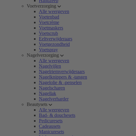
Handzeep
Voetverzorging
Alle weergeven
Voetenbad
Voetcrème
Voetmaskers
Voetscrub
Eeltverwijderaars
Voetgezondheid
Voetspray
Nagelverzorging
Alle weergeven
Nagelvijlen
Nagelriemverwijderaars
Nagelknippers & -tangen
Nagelolie & -penselen
Nagelscharen
Nagellak
Nagelverharder
Beautysets
Alle weergeven
Bad- & douchesets
Pedicuresets
Cadeausets
Manicuresets