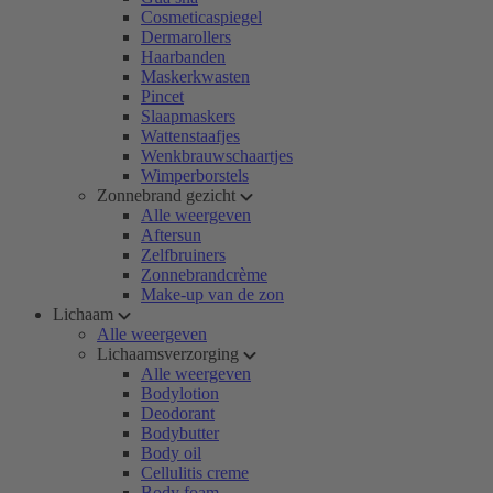
Cosmeticaspiegel
Dermarollers
Haarbanden
Maskerkwasten
Pincet
Slaapmaskers
Wattenstaafjes
Wenkbrauwschaartjes
Wimperborstels
Zonnebrand gezicht
Alle weergeven
Aftersun
Zelfbruiners
Zonnebrandcrème
Make-up van de zon
Lichaam
Alle weergeven
Lichaamsverzorging
Alle weergeven
Bodylotion
Deodorant
Bodybutter
Body oil
Cellulitis creme
Body foam