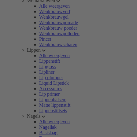
Wenkbrauwen
Alle weergeven
Wenkbrauwverf
Wenkbrauwgel
Wenkbrauwpomade
Wenkbrauw poeder
Wenkbrauwpotloden
Pincet
Wenkbrauwscharen
Lippen
Alle weergeven
Lippenstift
Lipgloss
Lipliner
Lip plumper
Liquid Lipstick
Accessoires
Lip primer
Lippenbalsem
Matte lippenstift
Lippenstiftsets
Nagels
Alle weergeven
Nagellak
Basislaag