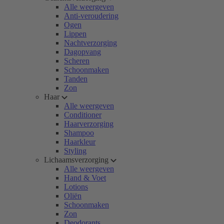
Alle weergeven
Anti-veroudering
Ogen
Lippen
Nachtverzorging
Dagopvang
Scheren
Schoonmaken
Tanden
Zon
Haar
Alle weergeven
Conditioner
Haarverzorging
Shampoo
Haarkleur
Styling
Lichaamsverzorging
Alle weergeven
Hand & Voet
Lotions
Oliën
Schoonmaken
Zon
Deodorants