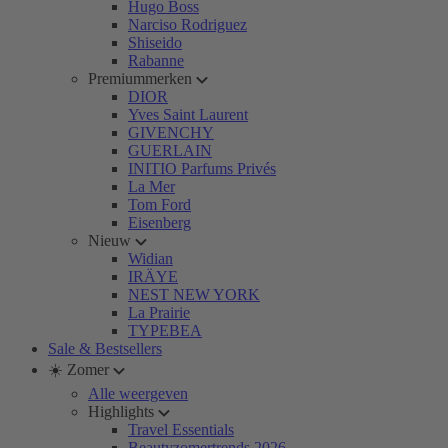
Hugo Boss
Narciso Rodriguez
Shiseido
Rabanne
Premiummerken
DIOR
Yves Saint Laurent
GIVENCHY
GUERLAIN
INITIO Parfums Privés
La Mer
Tom Ford
Eisenberg
Nieuw
Widian
IRÄYE
NEST NEW YORK
La Prairie
TYPEBEA
Sale & Bestsellers
☀️ Zomer
Alle weergeven
Highlights
Travel Essentials
Beautyzomertrends 2026