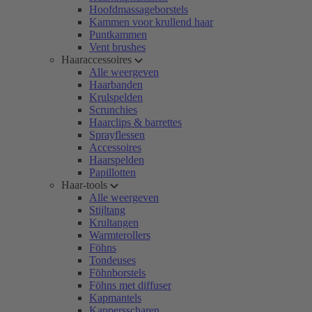
Hoofdmassageborstels
Kammen voor krullend haar
Puntkammen
Vent brushes
Haaraccessoires
Alle weergeven
Haarbanden
Krulspelden
Scrunchies
Haarclips & barrettes
Sprayflessen
Accessoires
Haarspelden
Papillotten
Haar-tools
Alle weergeven
Stijltang
Krultangen
Warmterollers
Föhns
Tondeuses
Föhnborstels
Föhns met diffuser
Kapmantels
Kappersscharen