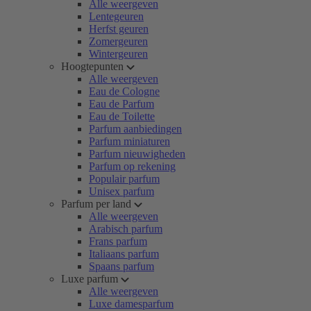
Alle weergeven
Lentegeuren
Herfst geuren
Zomergeuren
Wintergeuren
Hoogtepunten
Alle weergeven
Eau de Cologne
Eau de Parfum
Eau de Toilette
Parfum aanbiedingen
Parfum miniaturen
Parfum nieuwigheden
Parfum op rekening
Populair parfum
Unisex parfum
Parfum per land
Alle weergeven
Arabisch parfum
Frans parfum
Italiaans parfum
Spaans parfum
Luxe parfum
Alle weergeven
Luxe damesparfum