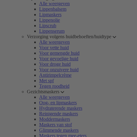
Alle weergeven
Lippenbalsem
Lipmaskers
Lippenolie
Lipscrub
Lippenserum
Verzorging volgens huidbehoeften/huidtype
Alle weergeven
Voor vette huid
Voor gemengde huid
Voor gevoelige huid
Voor droge huid
Voor onzuivere huid
Antirimpelcrème
Met spf
Tegen roodheid
Gezichtsmaskers
Alle weergeven
Oog- en lipmaskers
Hydraterende maskers
Reinigende maskers
Moddermaskers
Maskers van stof
Glimmende maskers
Maskers tegen mee-eters