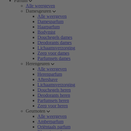
Parfum
Alle weergeven
Damesgeuren
Alle weergeven
Damesparfum
Haarparfum
Bodymist
Douchegels dames
Deodorants dames
Lichaamsverzorging
Zeep voor dames
Parfumsets dames
Herengeuren
Alle weergeven
Herenparfum
Aftershave
Lichaamsverzorging
Douchegels heren
Deodorants heren
Parfumsets heren
Zeep voor heren
Geurnoten
Alle weergeven
Amberparfum
Oriëntaals parfum