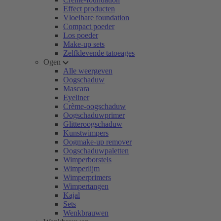
Effect producten
Vloeibare foundation
Compact poeder
Los poeder
Make-up sets
Zelfklevende tatoeages
Ogen
Alle weergeven
Oogschaduw
Mascara
Eyeliner
Crème-oogschaduw
Oogschaduwprimer
Glitteroogschaduw
Kunstwimpers
Oogmake-up remover
Oogschaduwpaletten
Wimperborstels
Wimperlijm
Wimperprimers
Wimpertangen
Kajal
Sets
Wenkbrauwen