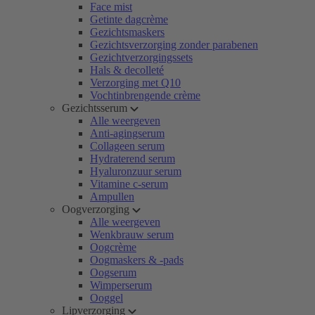
Face mist
Getinte dagcrème
Gezichtsmaskers
Gezichtsverzorging zonder parabenen
Gezichtverzorgingssets
Hals & decolleté
Verzorging met Q10
Vochtinbrengende crème
Gezichtsserum
Alle weergeven
Anti-agingserum
Collageen serum
Hydraterend serum
Hyaluronzuur serum
Vitamine c-serum
Ampullen
Oogverzorging
Alle weergeven
Wenkbrauw serum
Oogcrème
Oogmaskers & -pads
Oogserum
Wimperserum
Ooggel
Lipverzorging