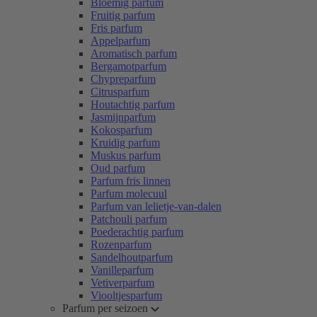
Bloemig parfum
Fruitig parfum
Fris parfum
Appelparfum
Aromatisch parfum
Bergamotparfum
Chypreparfum
Citrusparfum
Houtachtig parfum
Jasmijnparfum
Kokosparfum
Kruidig parfum
Muskus parfum
Oud parfum
Parfum fris linnen
Parfum molecuul
Parfum van lelietje-van-dalen
Patchouli parfum
Poederachtig parfum
Rozenparfum
Sandelhoutparfum
Vanilleparfum
Vetiverparfum
Viooltjesparfum
Parfum per seizoen