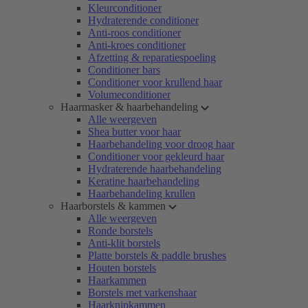
Kleurconditioner
Hydraterende conditioner
Anti-roos conditioner
Anti-kroes conditioner
Afzetting & reparatiespoeling
Conditioner bars
Conditioner voor krullend haar
Volumeconditioner
Haarmasker & haarbehandeling
Alle weergeven
Shea butter voor haar
Haarbehandeling voor droog haar
Conditioner voor gekleurd haar
Hydraterende haarbehandeling
Keratine haarbehandeling
Haarbehandeling krullen
Haarborstels & kammen
Alle weergeven
Ronde borstels
Anti-klit borstels
Platte borstels & paddle brushes
Houten borstels
Haarkammen
Borstels met varkenshaar
Haarknipkammen