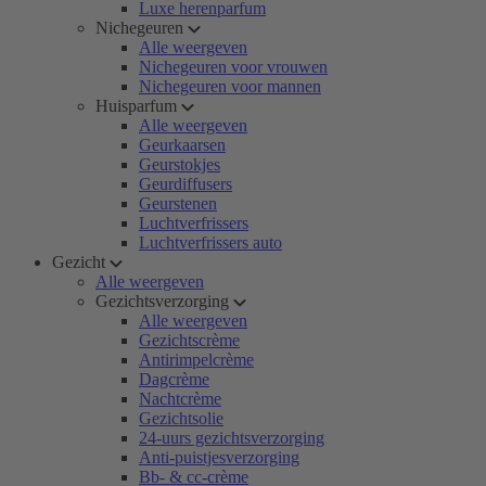
Luxe herenparfum
Nichegeuren
Alle weergeven
Nichegeuren voor vrouwen
Nichegeuren voor mannen
Huisparfum
Alle weergeven
Geurkaarsen
Geurstokjes
Geurdiffusers
Geurstenen
Luchtverfrissers
Luchtverfrissers auto
Gezicht
Alle weergeven
Gezichtsverzorging
Alle weergeven
Gezichtscrème
Antirimpelcrème
Dagcrème
Nachtcrème
Gezichtsolie
24-uurs gezichtsverzorging
Anti-puistjesverzorging
Bb- & cc-crème