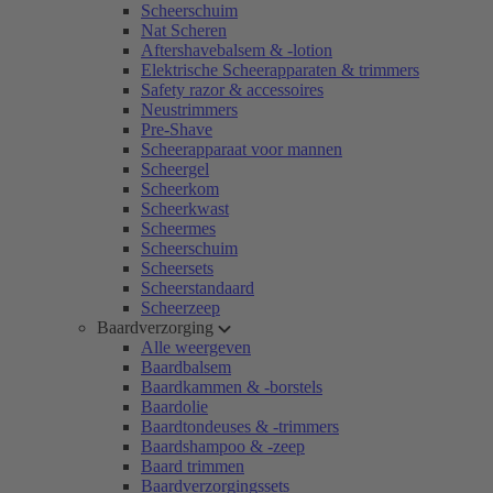
Scheerschuim
Nat Scheren
Aftershavebalsem & -lotion
Elektrische Scheerapparaten & trimmers
Safety razor & accessoires
Neustrimmers
Pre-Shave
Scheerapparaat voor mannen
Scheergel
Scheerkom
Scheerkwast
Scheermes
Scheerschuim
Scheersets
Scheerstandaard
Scheerzeep
Baardverzorging
Alle weergeven
Baardbalsem
Baardkammen & -borstels
Baardolie
Baardtondeuses & -trimmers
Baardshampoo & -zeep
Baard trimmen
Baardverzorgingssets