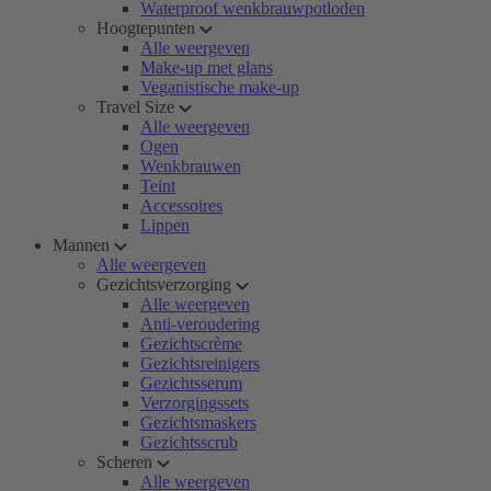
Waterproof wenkbrauwpotloden
Hoogtepunten
Alle weergeven
Make-up met glans
Veganistische make-up
Travel Size
Alle weergeven
Ogen
Wenkbrauwen
Teint
Accessoires
Lippen
Mannen
Alle weergeven
Gezichtsverzorging
Alle weergeven
Anti-veroudering
Gezichtscrème
Gezichtsreinigers
Gezichtsserum
Verzorgingssets
Gezichtsmaskers
Gezichtsscrub
Scheren
Alle weergeven