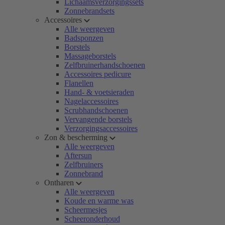
Lichaamsverzorgingssets
Zonnebrandsets
Accessoires
Alle weergeven
Badsponzen
Borstels
Massageborstels
Zelfbruinerhandschoenen
Accessoires pedicure
Flanellen
Hand- & voetsieraden
Nagelaccessoires
Scrubhandschoenen
Vervangende borstels
Verzorgingsaccessoires
Zon & bescherming
Alle weergeven
Aftersun
Zelfbruiners
Zonnebrand
Ontharen
Alle weergeven
Koude en warme was
Scheermesjes
Scheeronderhoud