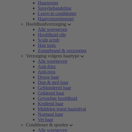
Haarserum
Spraybehandeling
Leave-in conditioner
Haarverzorgingsset
Hoofdhuidverzorging
Alle weergeven
Hoofdhuid olie
Scalp scrub
Hair tonic
Zonnebrand & verzorging
Verzorging volgens haartype
Alle weergeven
Anti-frizz
Anti-roos
Droog haar
Dun & steil haar
Geblondeerd haar
Gekleurd haar
Gevoelige hoofdhuid
Krullend haar
Middelen tegen haaruitval
Normaal haar
Vet haar
Conditioner & spoelen
Alle weergeven