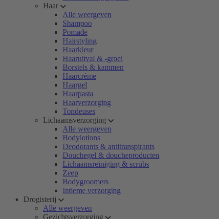
Haar
Alle weergeven
Shampoo
Pomade
Hairstyling
Haarkleur
Haaruitval & -groei
Borstels & kammen
Haarcrème
Haargel
Haarpasta
Haarverzorging
Tondeuses
Lichaamsverzorging
Alle weergeven
Bodylotions
Deodorants & antitranspirants
Douchegel & doucheproducten
Lichaamsreiniging & scrubs
Zeep
Bodygroomers
Intieme verzorging
Drogisterij
Alle weergeven
Gezichtsverzorging