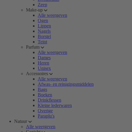
Zeep
Make-up
Alle weergeven
Ogen
Lippen
Nagels
Borstel
Teint
Parfum
Alle weergeven
Dames
Heren
Unisex
Accessoires
Alle weergeven
Afwas- en reinigingsmiddelen
Bags
Boeken
Drinkflessen
Kleine lederwaren
Overige
Paraplu's
Natuur
Alle weergeven
Gezicht