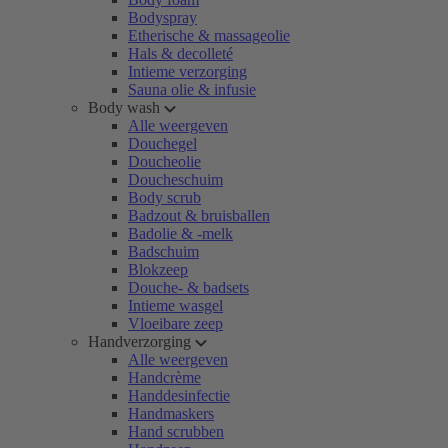
Bodyspray
Etherische & massageolie
Hals & decolleté
Intieme verzorging
Sauna olie & infusie
Body wash
Alle weergeven
Douchegel
Doucheolie
Doucheschuim
Body scrub
Badzout & bruisballen
Badolie & -melk
Badschuim
Blokzeep
Douche- & badsets
Intieme wasgel
Vloeibare zeep
Handverzorging
Alle weergeven
Handcrème
Handdesinfectie
Handmaskers
Hand scrubben