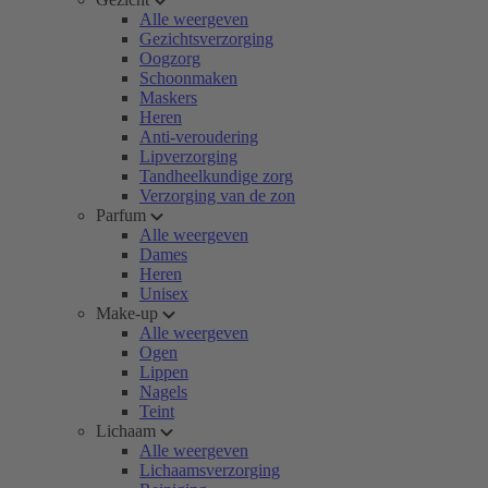
Alle weergeven
Gezichtsverzorging
Oogzorg
Schoonmaken
Maskers
Heren
Anti-veroudering
Lipverzorging
Tandheelkundige zorg
Verzorging van de zon
Parfum
Alle weergeven
Dames
Heren
Unisex
Make-up
Alle weergeven
Ogen
Lippen
Nagels
Teint
Lichaam
Alle weergeven
Lichaamsverzorging