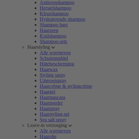
Antiroosshampoo
Herstelshampoo
Kleurshampoo
Hydraterende shampoo
Shampoo bars
Haarzeep
Krulshampoo
Shampoo-sets
Haarstyling
Alle weergeven
Schuimmiddel
Hittebescherming
Haarwax
Styling spray
Uitgroeispray
Haarcrème & stylingcrème
Haargel
Haarmascara
Haarpoeder
Haarspray
Haarstyling-set
Sea salt spray
Leave-in verzorging
Alle weergeven
Haarolie