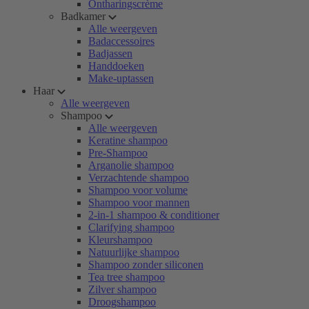
Ontharingscrème
Badkamer
Alle weergeven
Badaccessoires
Badjassen
Handdoeken
Make-uptassen
Haar
Alle weergeven
Shampoo
Alle weergeven
Keratine shampoo
Pre-Shampoo
Arganolie shampoo
Verzachtende shampoo
Shampoo voor volume
Shampoo voor mannen
2-in-1 shampoo & conditioner
Clarifying shampoo
Kleurshampoo
Natuurlijke shampoo
Shampoo zonder siliconen
Tea tree shampoo
Zilver shampoo
Droogshampoo