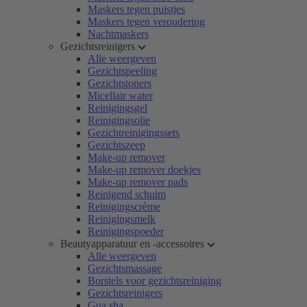
Maskers tegen puistjes
Maskers tegen veroudering
Nachtmaskers
Gezichtsreinigers
Alle weergeven
Gezichtspeeling
Gezichtstoners
Micellair water
Reinigingsgel
Reinigingsolie
Gezichtreinigingssets
Gezichtszeep
Make-up remover
Make-up remover doekjes
Make-up remover pads
Reinigend schuim
Reinigingscrème
Reinigingsmelk
Reinigingspoeder
Beautyapparatuur en -accessoires
Alle weergeven
Gezichtsmassage
Borstels voor gezichtsreiniging
Gezichtsreinigers
Gua sha