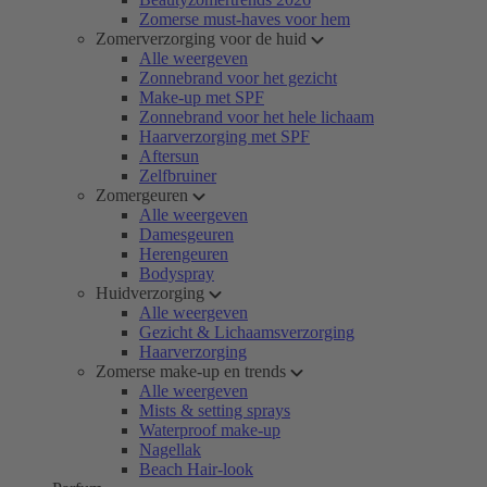
Zomerse must-haves voor hem
Zomerverzorging voor de huid
Alle weergeven
Zonnebrand voor het gezicht
Make-up met SPF
Zonnebrand voor het hele lichaam
Haarverzorging met SPF
Aftersun
Zelfbruiner
Zomergeuren
Alle weergeven
Damesgeuren
Herengeuren
Bodyspray
Huidverzorging
Alle weergeven
Gezicht & Lichaamsverzorging
Haarverzorging
Zomerse make-up en trends
Alle weergeven
Mists & setting sprays
Waterproof make-up
Nagellak
Beach Hair-look