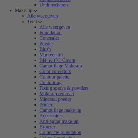
Uitdunscharen
Make-up
Alle weergeven
Teint
Alle weergeven
Foundation
Concealer
Poeder
Blush
Markeerstift
BB- & CC-Cream
Camouflage Make-up
Color correctors
Contour palette
Contouring
Fixing sprays & powders
Make-up remover
Mineraal poeder
Primer
Camouflage make-up
Accessoires
Anti-aging make-up
Bronzer
Compacte foundation
Crème-foundation