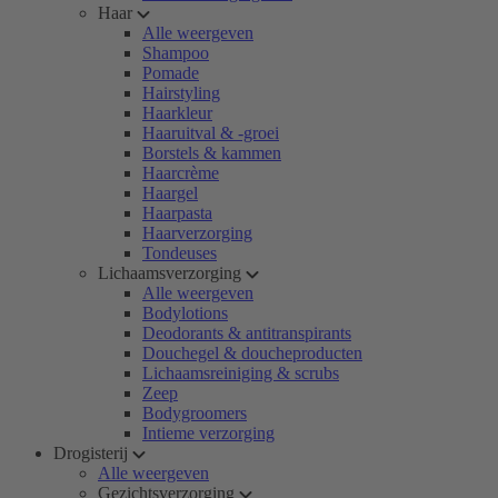
Haar
Alle weergeven
Shampoo
Pomade
Hairstyling
Haarkleur
Haaruitval & -groei
Borstels & kammen
Haarcrème
Haargel
Haarpasta
Haarverzorging
Tondeuses
Lichaamsverzorging
Alle weergeven
Bodylotions
Deodorants & antitranspirants
Douchegel & doucheproducten
Lichaamsreiniging & scrubs
Zeep
Bodygroomers
Intieme verzorging
Drogisterij
Alle weergeven
Gezichtsverzorging