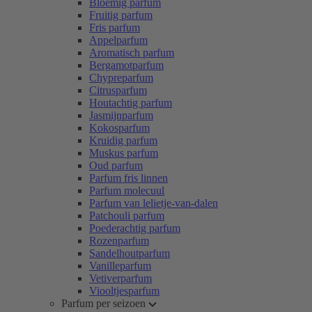
Bloemig parfum
Fruitig parfum
Fris parfum
Appelparfum
Aromatisch parfum
Bergamotparfum
Chypreparfum
Citrusparfum
Houtachtig parfum
Jasmijnparfum
Kokosparfum
Kruidig parfum
Muskus parfum
Oud parfum
Parfum fris linnen
Parfum molecuul
Parfum van lelietje-van-dalen
Patchouli parfum
Poederachtig parfum
Rozenparfum
Sandelhoutparfum
Vanilleparfum
Vetiverparfum
Viooltjesparfum
Parfum per seizoen