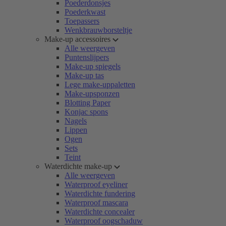
Poederdonsjes
Poederkwast
Toepassers
Wenkbrauwborsteltje
Make-up accessoires
Alle weergeven
Puntenslijpers
Make-up spiegels
Make-up tas
Lege make-uppaletten
Make-upsponzen
Blotting Paper
Konjac spons
Nagels
Lippen
Ogen
Sets
Teint
Waterdichte make-up
Alle weergeven
Waterproof eyeliner
Waterdichte fundering
Waterproof mascara
Waterdichte concealer
Waterproof oogschaduw