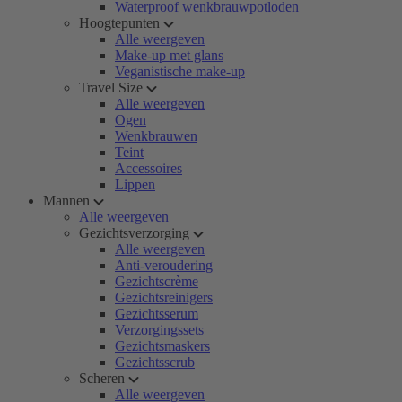
Waterproof wenkbrauwpotloden
Hoogtepunten
Alle weergeven
Make-up met glans
Veganistische make-up
Travel Size
Alle weergeven
Ogen
Wenkbrauwen
Teint
Accessoires
Lippen
Mannen
Alle weergeven
Gezichtsverzorging
Alle weergeven
Anti-veroudering
Gezichtscrème
Gezichtsreinigers
Gezichtsserum
Verzorgingssets
Gezichtsmaskers
Gezichtsscrub
Scheren
Alle weergeven