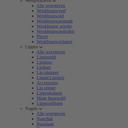
Wenkbrauwen
Alle weergeven
Wenkbrauwverf
Wenkbrauwgel
Wenkbrauwpomade
Wenkbrauw poeder
Wenkbrauwpotloden
Pincet
Wenkbrauwscharen
Lippen
Alle weergeven
Lippenstift
Lipgloss
Lipliner
Lip plumper
Liquid Lipstick
Accessoires
Lip primer
Lippenbalsem
Matte lippenstift
Lippenstiftsets
Nagels
Alle weergeven
Nagellak
Basislaag