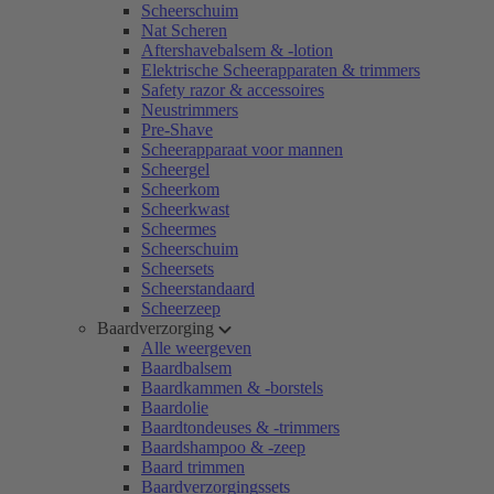
Scheerschuim
Nat Scheren
Aftershavebalsem & -lotion
Elektrische Scheerapparaten & trimmers
Safety razor & accessoires
Neustrimmers
Pre-Shave
Scheerapparaat voor mannen
Scheergel
Scheerkom
Scheerkwast
Scheermes
Scheerschuim
Scheersets
Scheerstandaard
Scheerzeep
Baardverzorging
Alle weergeven
Baardbalsem
Baardkammen & -borstels
Baardolie
Baardtondeuses & -trimmers
Baardshampoo & -zeep
Baard trimmen
Baardverzorgingssets