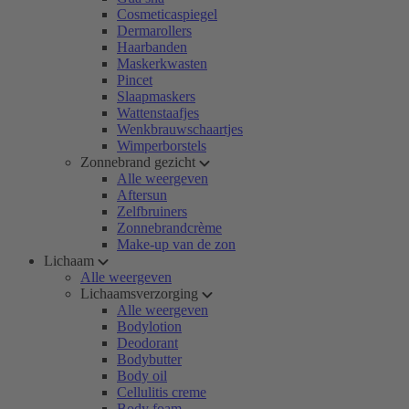
Cosmeticaspiegel
Dermarollers
Haarbanden
Maskerkwasten
Pincet
Slaapmaskers
Wattenstaafjes
Wenkbrauwschaartjes
Wimperborstels
Zonnebrand gezicht
Alle weergeven
Aftersun
Zelfbruiners
Zonnebrandcrème
Make-up van de zon
Lichaam
Alle weergeven
Lichaamsverzorging
Alle weergeven
Bodylotion
Deodorant
Bodybutter
Body oil
Cellulitis creme
Body foam