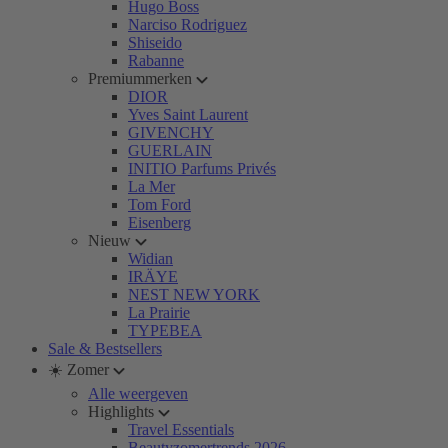
Hugo Boss
Narciso Rodriguez
Shiseido
Rabanne
Premiummerken
DIOR
Yves Saint Laurent
GIVENCHY
GUERLAIN
INITIO Parfums Privés
La Mer
Tom Ford
Eisenberg
Nieuw
Widian
IRÄYE
NEST NEW YORK
La Prairie
TYPEBEA
Sale & Bestsellers
☀️ Zomer
Alle weergeven
Highlights
Travel Essentials
Beautyzomertrends 2026