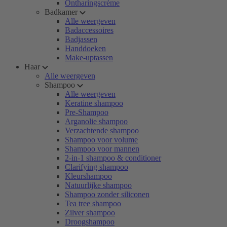
Ontharingscrème
Badkamer
Alle weergeven
Badaccessoires
Badjassen
Handdoeken
Make-uptassen
Haar
Alle weergeven
Shampoo
Alle weergeven
Keratine shampoo
Pre-Shampoo
Arganolie shampoo
Verzachtende shampoo
Shampoo voor volume
Shampoo voor mannen
2-in-1 shampoo & conditioner
Clarifying shampoo
Kleurshampoo
Natuurlijke shampoo
Shampoo zonder siliconen
Tea tree shampoo
Zilver shampoo
Droogshampoo