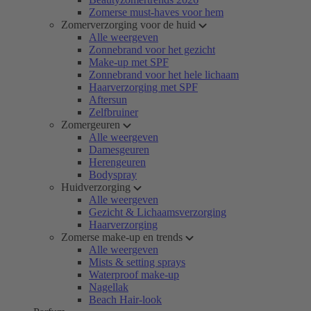
Zomerse must-haves voor hem
Zomerverzorging voor de huid
Alle weergeven
Zonnebrand voor het gezicht
Make-up met SPF
Zonnebrand voor het hele lichaam
Haarverzorging met SPF
Aftersun
Zelfbruiner
Zomergeuren
Alle weergeven
Damesgeuren
Herengeuren
Bodyspray
Huidverzorging
Alle weergeven
Gezicht & Lichaamsverzorging
Haarverzorging
Zomerse make-up en trends
Alle weergeven
Mists & setting sprays
Waterproof make-up
Nagellak
Beach Hair-look