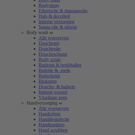
Bodyspray
Etherische & massageolie
Hals & decolleté
Intieme verzorging
Sauna olie & infusie
Body wash
Alle weergeven
Douchegel
Doucheolie
Doucheschuim
Body scrub
Badzout & bruisballen
Badolie & -melk
Badschuim
Blokzeep
Douche- & badsets
Intieme wasgel
Vloeibare zeep
Handverzorging
Alle weergeven
Handcrème
Handdesinfectie
Handmaskers
Hand scrubben