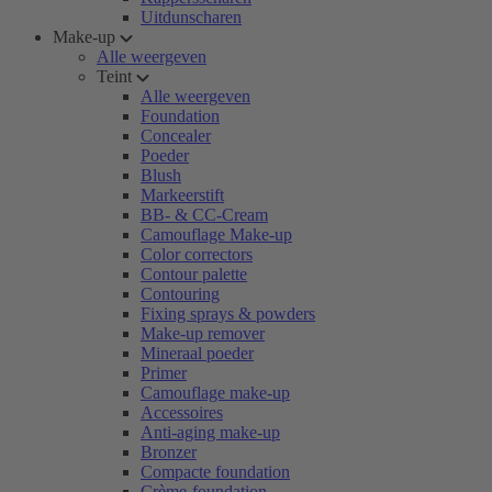
Uitdunscharen
Make-up
Alle weergeven
Teint
Alle weergeven
Foundation
Concealer
Poeder
Blush
Markeerstift
BB- & CC-Cream
Camouflage Make-up
Color correctors
Contour palette
Contouring
Fixing sprays & powders
Make-up remover
Mineraal poeder
Primer
Camouflage make-up
Accessoires
Anti-aging make-up
Bronzer
Compacte foundation
Crème-foundation