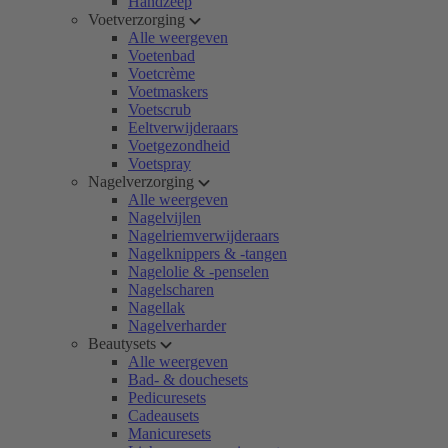
Handzeep
Voetverzorging
Alle weergeven
Voetenbad
Voetcrème
Voetmaskers
Voetscrub
Eeltverwijderaars
Voetgezondheid
Voetspray
Nagelverzorging
Alle weergeven
Nagelvijlen
Nagelriemverwijderaars
Nagelknippers & -tangen
Nagelolie & -penselen
Nagelscharen
Nagellak
Nagelverharder
Beautysets
Alle weergeven
Bad- & douchesets
Pedicuresets
Cadeausets
Manicuresets