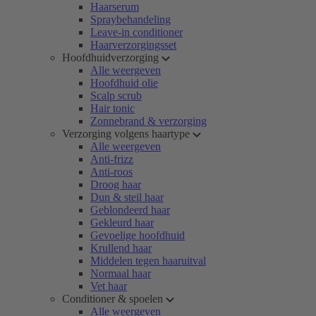
Haarserum
Spraybehandeling
Leave-in conditioner
Haarverzorgingsset
Hoofdhuidverzorging
Alle weergeven
Hoofdhuid olie
Scalp scrub
Hair tonic
Zonnebrand & verzorging
Verzorging volgens haartype
Alle weergeven
Anti-frizz
Anti-roos
Droog haar
Dun & steil haar
Geblondeerd haar
Gekleurd haar
Gevoelige hoofdhuid
Krullend haar
Middelen tegen haaruitval
Normaal haar
Vet haar
Conditioner & spoelen
Alle weergeven