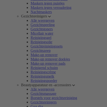
Maskers tegen puistjes
Maskers tegen veroudering
Nachtmaskers
Gezichtsreinigers
Alle weergeven
Gezichtspeeling
Gezichtstoners
Micellair water
Reinigingsgel
Reinigingsolie
Gezichtreinigingssets
Gezichtszeep
Make-up remover
Make-up remover doekjes
Make-up remover pads
Reinigend schuim
Reinigingscrème
Reinigingsmelk
Reinigingspoeder
Beautyapparatuur en -accessoires
Alle weergeven
Gezichtsmassage
Borstels voor gezichtsreiniging
Gezichtsreinigers
Gua sha