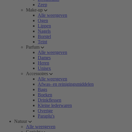
Zeep
Make-up
Alle weergeven
Ogen
Lippen
Nagels
Borstel
Teint
Parfum
Alle weergeven
Dames
Heren
Unisex
Accessoires
Alle weergeven
Afwas- en reinigingsmiddelen
Bags
Boeken
Drinkflessen
Kleine lederwaren
Overige
Paraplu's
Natuur
Alle weergeven
Gezicht