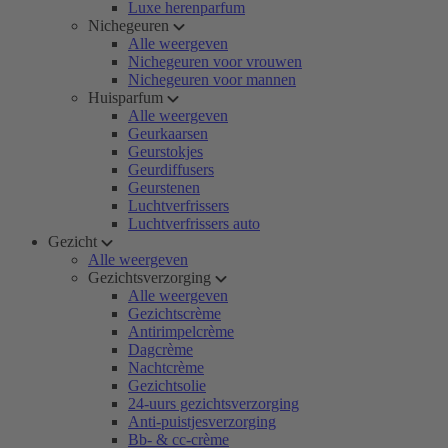
Luxe herenparfum
Nichegeuren
Alle weergeven
Nichegeuren voor vrouwen
Nichegeuren voor mannen
Huisparfum
Alle weergeven
Geurkaarsen
Geurstokjes
Geurdiffusers
Geurstenen
Luchtverfrissers
Luchtverfrissers auto
Gezicht
Alle weergeven
Gezichtsverzorging
Alle weergeven
Gezichtscrème
Antirimpelcrème
Dagcrème
Nachtcrème
Gezichtsolie
24-uurs gezichtsverzorging
Anti-puistjesverzorging
Bb- & cc-crème