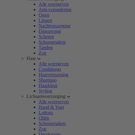
Alle weergeven
Anti-veroudering
Ogen
Lippen
Nachtverzorging
Dagopvang
Scheren
Schoonmaken
Tanden
Zon
Haar
Alle weergeven
Conditioner
Haarverzorging
Shampoo
Haarkleur
Styling
Lichaamsverzorging
Alle weergeven
Hand & Voet
Lotions
Oliën
Schoonmaken
Zon
Deodorants