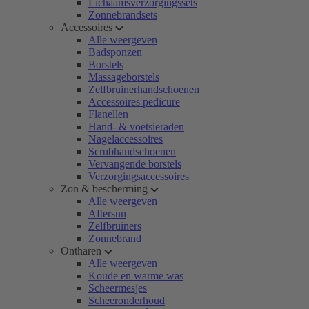
Lichaamsverzorgingssets
Zonnebrandsets
Accessoires
Alle weergeven
Badsponzen
Borstels
Massageborstels
Zelfbruinerhandschoenen
Accessoires pedicure
Flanellen
Hand- & voetsieraden
Nagelaccessoires
Scrubhandschoenen
Vervangende borstels
Verzorgingsaccessoires
Zon & bescherming
Alle weergeven
Aftersun
Zelfbruiners
Zonnebrand
Ontharen
Alle weergeven
Koude en warme was
Scheermesjes
Scheeronderhoud