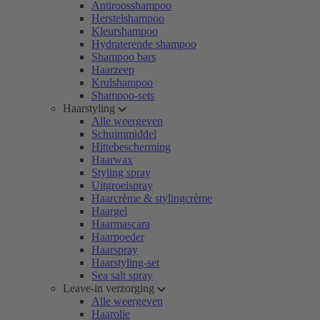
Antiroosshampoo
Herstelshampoo
Kleurshampoo
Hydraterende shampoo
Shampoo bars
Haarzeep
Krulshampoo
Shampoo-sets
Haarstyling
Alle weergeven
Schuimmiddel
Hittebescherming
Haarwax
Styling spray
Uitgroeispray
Haarcrème & stylingcrème
Haargel
Haarmascara
Haarpoeder
Haarspray
Haarstyling-set
Sea salt spray
Leave-in verzorging
Alle weergeven
Haarolie