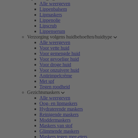
Alle weergeven
Lippenbalsem
Lipmaskers
Lippenolie
Lipscrub
Lippenserum
Verzorging volgens huidbehoeften/huidtype
Alle weergeven
Voor vette huid
Voor gemengde huid
Voor gevoelige huid
Voor droge huid
Voor onzuivere huid
Antirimpelcrème
Met spf
Tegen roodheid
Gezichtsmaskers
Alle weergeven
Oog- en lipmaskers
Hydraterende maskers
Reinigende maskers
Moddermaskers
Maskers van stof
Glimmende maskers
Maskers tegen mee-eters