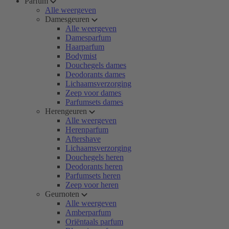
Parfum
Alle weergeven
Damesgeuren
Alle weergeven
Damesparfum
Haarparfum
Bodymist
Douchegels dames
Deodorants dames
Lichaamsverzorging
Zeep voor dames
Parfumsets dames
Herengeuren
Alle weergeven
Herenparfum
Aftershave
Lichaamsverzorging
Douchegels heren
Deodorants heren
Parfumsets heren
Zeep voor heren
Geurnoten
Alle weergeven
Amberparfum
Oriëntaals parfum