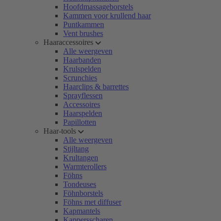
Hoofdmassageborstels
Kammen voor krullend haar
Puntkammen
Vent brushes
Haaraccessoires
Alle weergeven
Haarbanden
Krulspelden
Scrunchies
Haarclips & barrettes
Sprayflessen
Accessoires
Haarspelden
Papillotten
Haar-tools
Alle weergeven
Stijltang
Krultangen
Warmterollers
Föhns
Tondeuses
Föhnborstels
Föhns met diffuser
Kapmantels
Kappersscharen