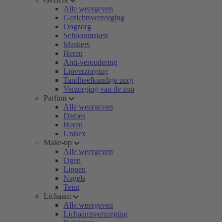
Alle weergeven
Gezichtsverzorging
Oogzorg
Schoonmaken
Maskers
Heren
Anti-veroudering
Lipverzorging
Tandheelkundige zorg
Verzorging van de zon
Parfum
Alle weergeven
Dames
Heren
Unisex
Make-up
Alle weergeven
Ogen
Lippen
Nagels
Teint
Lichaam
Alle weergeven
Lichaamsverzorging