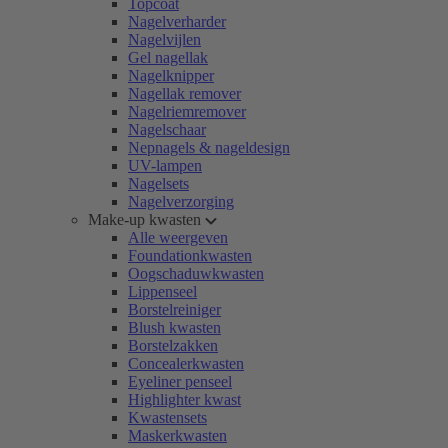
Topcoat
Nagelverharder
Nagelvijlen
Gel nagellak
Nagelknipper
Nagellak remover
Nagelriemremover
Nagelschaar
Nepnagels & nageldesign
UV-lampen
Nagelsets
Nagelverzorging
Make-up kwasten
Alle weergeven
Foundationkwasten
Oogschaduwkwasten
Lippenseel
Borstelreiniger
Blush kwasten
Borstelzakken
Concealerkwasten
Eyeliner penseel
Highlighter kwast
Kwastensets
Maskerkwasten