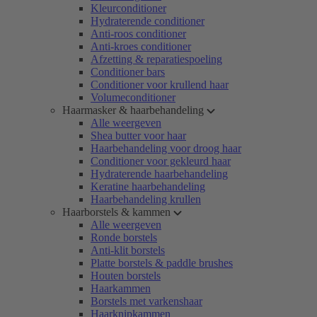
Kleurconditioner
Hydraterende conditioner
Anti-roos conditioner
Anti-kroes conditioner
Afzetting & reparatiespoeling
Conditioner bars
Conditioner voor krullend haar
Volumeconditioner
Haarmasker & haarbehandeling
Alle weergeven
Shea butter voor haar
Haarbehandeling voor droog haar
Conditioner voor gekleurd haar
Hydraterende haarbehandeling
Keratine haarbehandeling
Haarbehandeling krullen
Haarborstels & kammen
Alle weergeven
Ronde borstels
Anti-klit borstels
Platte borstels & paddle brushes
Houten borstels
Haarkammen
Borstels met varkenshaar
Haarknipkammen