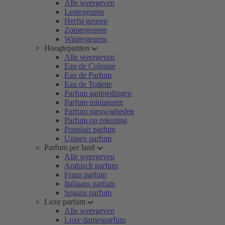
Alle weergeven
Lentegeuren
Herfst geuren
Zomergeuren
Wintergeuren
Hoogtepunten
Alle weergeven
Eau de Cologne
Eau de Parfum
Eau de Toilette
Parfum aanbiedingen
Parfum miniaturen
Parfum nieuwigheden
Parfum op rekening
Populair parfum
Unisex parfum
Parfum per land
Alle weergeven
Arabisch parfum
Frans parfum
Italiaans parfum
Spaans parfum
Luxe parfum
Alle weergeven
Luxe damesparfum