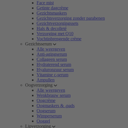
Face mist
Getinte dagcrème
Gezichtsmaskers
Gezichtsverzorging zonder parabenen
Gezichtverzorgingssets
Hals & decolleté
Verzorging met Q10
Vochtinbrengende crème
Gezichtsserum
Alle weergeven
Anti-agingserum
Collageen serum
Hydraterend serum
Hyaluronzuur serum
Vitamine c-serum
Ampullen
Oogverzorging
Alle weergeven
Wenkbrauw serum
Oogcrème
Oogmaskers & -pads
Oogserum
Wimperserum
Ooggel
Lipverzorging