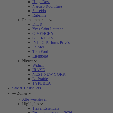
Hugo Boss
Narciso Rodriguez
Shiseido
Rabanne
Premiummerken
DIOR
Yves Saint Laurent
GIVENCHY
GUERLAIN
INITIO Parfums Privés
La Mer
Tom Ford
Eisenberg
Nieuw
Widian
IRÄYE
NEST NEW YORK
La Prairie
TYPEBEA
Sale & Bestsellers
☀️ Zomer
Alle weergeven
Highlights
Travel Essentials
Beautyzomertrends 2026