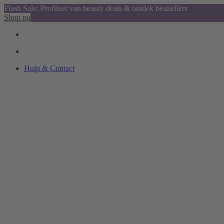
Flash Sale: Profiteer van beauty deals & ontdek bestsellers
Shop nu
Hulp & Contact