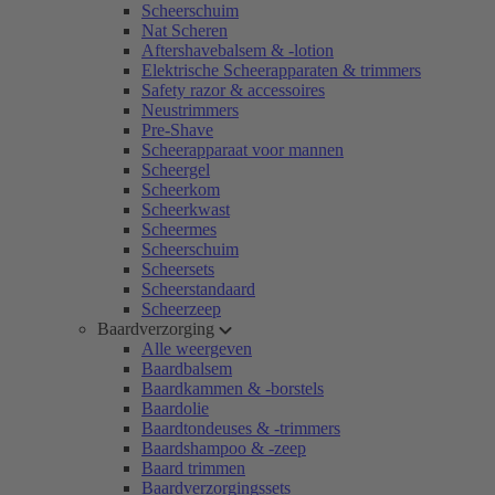
Scheerschuim
Nat Scheren
Aftershavebalsem & -lotion
Elektrische Scheerapparaten & trimmers
Safety razor & accessoires
Neustrimmers
Pre-Shave
Scheerapparaat voor mannen
Scheergel
Scheerkom
Scheerkwast
Scheermes
Scheerschuim
Scheersets
Scheerstandaard
Scheerzeep
Baardverzorging
Alle weergeven
Baardbalsem
Baardkammen & -borstels
Baardolie
Baardtondeuses & -trimmers
Baardshampoo & -zeep
Baard trimmen
Baardverzorgingssets