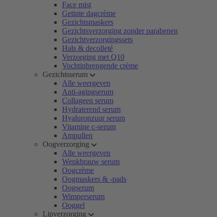
Face mist
Getinte dagcrème
Gezichtsmaskers
Gezichtsverzorging zonder parabenen
Gezichtverzorgingssets
Hals & decolleté
Verzorging met Q10
Vochtinbrengende crème
Gezichtsserum
Alle weergeven
Anti-agingserum
Collageen serum
Hydraterend serum
Hyaluronzuur serum
Vitamine c-serum
Ampullen
Oogverzorging
Alle weergeven
Wenkbrauw serum
Oogcrème
Oogmaskers & -pads
Oogserum
Wimperserum
Ooggel
Lipverzorging