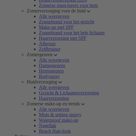
Zomerse must-haves voor hem
Zomerverzorging voor de huid
Alle weergeven
Zonnebrand voor het gezicht
Make-up met SPF
Zonnebrand voor het hele lichaam
Haarverzorging met SPF
Aftersun
Zelfbruiner
Zomergeuren
Alle weergeven
Damesgeuren
Herengeuren
Bodyspray
Huidverzorging
Alle weergeven
Gezicht & Lichaamsverzorging
Haarverzorging
Zomerse make-up en trends
Alle weergeven
Mists & setting sprays
Waterproof make-up
Nagellak
Beach Hair-look