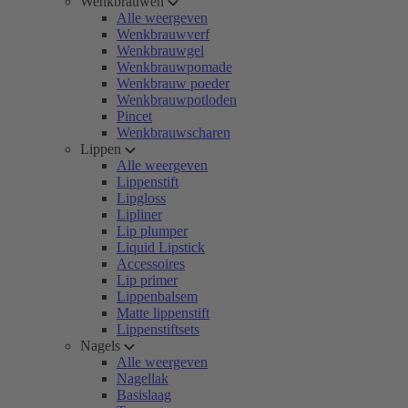
Wenkbrauwen
Alle weergeven
Wenkbrauwverf
Wenkbrauwgel
Wenkbrauwpomade
Wenkbrauw poeder
Wenkbrauwpotloden
Pincet
Wenkbrauwscharen
Lippen
Alle weergeven
Lippenstift
Lipgloss
Lipliner
Lip plumper
Liquid Lipstick
Accessoires
Lip primer
Lippenbalsem
Matte lippenstift
Lippenstiftsets
Nagels
Alle weergeven
Nagellak
Basislaag