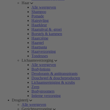
Haar
Alle weergeven
Shampoo
Pomade
Hairstyling
Haarkleur
Haaruitval & -groei
Borstels & kammen
Haarcrème
Haargel
Haarpasta
Haarverzorging
Tondeuses
Lichaamsverzorging
Alle weergeven
Bodylotions
Deodorants & antitranspirants
Douchegel & doucheproducten
Lichaamsreiniging & scrubs
Zeep
Bodygroomers
Intieme verzorging
Drogisterij
Alle weergeven
Gezichtsverzorging