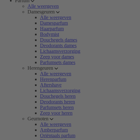
Parfum
Alle weergeven
Damesgeuren
Alle weergeven
Damesparfum
Haarparfum
Bodymist
Douchegels dames
Deodorants dames
Lichaamsverzorging
Zeep voor dames
Parfumsets dames
Herengeuren
Alle weergeven
Herenparfum
Aftershave
Lichaamsverzorging
Douchegels heren
Deodorants heren
Parfumsets heren
Zeep voor heren
Geurnoten
Alle weergeven
Amberparfum
Oriëntaals parfum