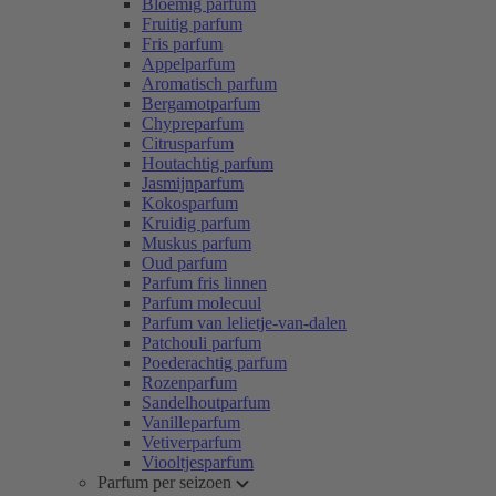
Bloemig parfum
Fruitig parfum
Fris parfum
Appelparfum
Aromatisch parfum
Bergamotparfum
Chypreparfum
Citrusparfum
Houtachtig parfum
Jasmijnparfum
Kokosparfum
Kruidig parfum
Muskus parfum
Oud parfum
Parfum fris linnen
Parfum molecuul
Parfum van lelietje-van-dalen
Patchouli parfum
Poederachtig parfum
Rozenparfum
Sandelhoutparfum
Vanilleparfum
Vetiverparfum
Viooltjesparfum
Parfum per seizoen