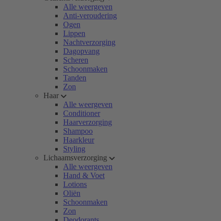
Alle weergeven
Anti-veroudering
Ogen
Lippen
Nachtverzorging
Dagopvang
Scheren
Schoonmaken
Tanden
Zon
Haar
Alle weergeven
Conditioner
Haarverzorging
Shampoo
Haarkleur
Styling
Lichaamsverzorging
Alle weergeven
Hand & Voet
Lotions
Oliën
Schoonmaken
Zon
Deodorants