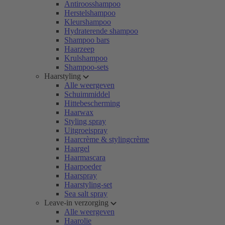
Antiroosshampoo
Herstelshampoo
Kleurshampoo
Hydraterende shampoo
Shampoo bars
Haarzeep
Krulshampoo
Shampoo-sets
Haarstyling
Alle weergeven
Schuimmiddel
Hittebescherming
Haarwax
Styling spray
Uitgroeispray
Haarcrème & stylingcrème
Haargel
Haarmascara
Haarpoeder
Haarspray
Haarstyling-set
Sea salt spray
Leave-in verzorging
Alle weergeven
Haarolie