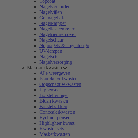
Topcoat
Nagelverharder
Nagelvijlen
Gel nagellak
Nagelknipper
Nagellak remover
Nagelriemremover
Nagelschaar
Nepnagels & nageldesign
UV-lampen
Nagelsets
Nagelverzorging
Make-up kwasten
Alle weergeven
Foundationkwasten
Oogschaduwkwasten
Lippenseel
Borstelreiniger
Blush kwasten
Borstelzakken
Concealerkwasten
Eyeliner penseel
Highlighter kwast
Kwastensets
Maskerkwasten