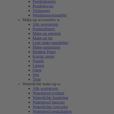
Poederdonsjes
Poederkwast
Toepassers
Wenkbrauwborsteltje
Make-up accessoires
Alle weergeven
Puntenslijpers
Make-up spiegels
Make-up tas
Lege make-uppaletten
Make-upsponzen
Blotting Paper
Konjac spons
Nagels
Lippen
Ogen
Sets
Teint
Waterdichte make-up
Alle weergeven
Waterproof eyeliner
Waterdichte fundering
Waterproof mascara
Waterdichte concealer
Waterproof oogschaduw