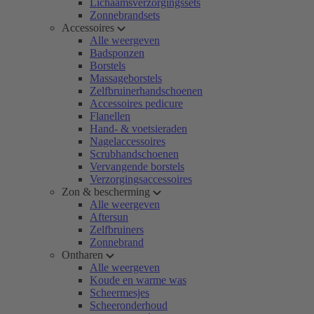
Lichaamsverzorgingssets
Zonnebrandsets
Accessoires
Alle weergeven
Badsponzen
Borstels
Massageborstels
Zelfbruinerhandschoenen
Accessoires pedicure
Flanellen
Hand- & voetsieraden
Nagelaccessoires
Scrubhandschoenen
Vervangende borstels
Verzorgingsaccessoires
Zon & bescherming
Alle weergeven
Aftersun
Zelfbruiners
Zonnebrand
Ontharen
Alle weergeven
Koude en warme was
Scheermesjes
Scheeronderhoud