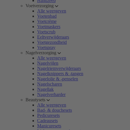
Handzeep
Voetverzorging
Alle weergeven
Voetenbad
Voetcrème
Voetmaskers
Voetscrub
Eeltverwijderaars
Voetgezondheid
Voetspray
Nagelverzorging
Alle weergeven
Nagelvijlen
Nagelriemverwijderaars
Nagelknippers & -tangen
Nagelolie & -penselen
Nagelscharen
Nagellak
Nagelverharder
Beautysets
Alle weergeven
Bad- & douchesets
Pedicuresets
Cadeausets
Manicuresets