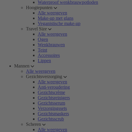
Waterproof wenkbrauwpotloden
Hoogtepunten
Alle weergeven
Make-up met glans
Veganistische make-up
Travel Size
Alle weergeven
Ogen
Wenkbrauwen
Teint
Accessoires
Lippen
Mannen
Alle weergeven
Gezichtsverzorging
Alle weergeven
Anti-veroudering
Gezichtscrème
Gezichtsreinigers
Gezichtsserum
Verzorgingssets
Gezichtsmaskers
Gezichtsscrub
Scheren
Alle weergeven