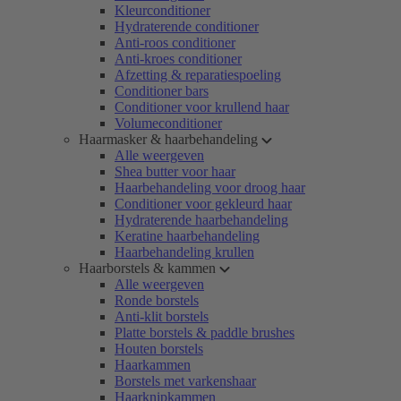
Kleurconditioner
Hydraterende conditioner
Anti-roos conditioner
Anti-kroes conditioner
Afzetting & reparatiespoeling
Conditioner bars
Conditioner voor krullend haar
Volumeconditioner
Haarmasker & haarbehandeling
Alle weergeven
Shea butter voor haar
Haarbehandeling voor droog haar
Conditioner voor gekleurd haar
Hydraterende haarbehandeling
Keratine haarbehandeling
Haarbehandeling krullen
Haarborstels & kammen
Alle weergeven
Ronde borstels
Anti-klit borstels
Platte borstels & paddle brushes
Houten borstels
Haarkammen
Borstels met varkenshaar
Haarknipkammen