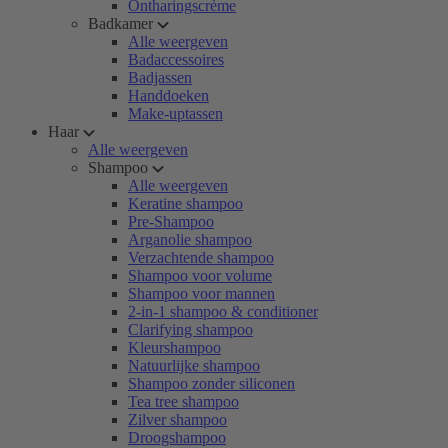
Ontharingscrème
Badkamer
Alle weergeven
Badaccessoires
Badjassen
Handdoeken
Make-uptassen
Haar
Alle weergeven
Shampoo
Alle weergeven
Keratine shampoo
Pre-Shampoo
Arganolie shampoo
Verzachtende shampoo
Shampoo voor volume
Shampoo voor mannen
2-in-1 shampoo & conditioner
Clarifying shampoo
Kleurshampoo
Natuurlijke shampoo
Shampoo zonder siliconen
Tea tree shampoo
Zilver shampoo
Droogshampoo