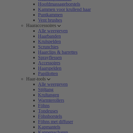
Hoofdmassageborstels
Kammen voor krullend haar
Puntkammen
Vent brushes
Haaraccessoires
Alle weergeven
Haarbanden
Krulspelden
Scrunchies
Haarclips & barrettes
Sprayflessen
Accessoires
Haarspelden
Papillotten
Haar-tools
Alle weergeven
Stijltang
Krultangen
Warmterollers
Föhns
Tondeuses
Föhnborstels
Föhns met diffuser
Kapmantels
Kappersscharen