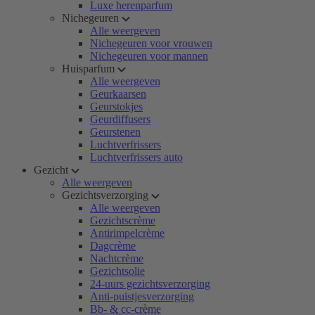
Luxe herenparfum
Nichegeuren
Alle weergeven
Nichegeuren voor vrouwen
Nichegeuren voor mannen
Huisparfum
Alle weergeven
Geurkaarsen
Geurstokjes
Geurdiffusers
Geurstenen
Luchtverfrissers
Luchtverfrissers auto
Gezicht
Alle weergeven
Gezichtsverzorging
Alle weergeven
Gezichtscrème
Antirimpelcrème
Dagcrème
Nachtcrème
Gezichtsolie
24-uurs gezichtsverzorging
Anti-puistjesverzorging
Bb- & cc-crème