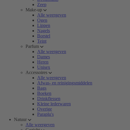
Zeep
Make-up
Alle weergeven
Ogen
Lippen
Nagels
Borstel
Teint
Parfum
Alle weergeven
Dames
Heren
Unisex
Accessoires
Alle weergeven
Afwas- en reinigingsmiddelen
Bags
Boeken
Drinkflessen
Kleine lederwaren
Overige
Paraplu's
Natuur
Alle weergeven
Gezicht