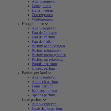
Alle weergeven
Lentegeuren
Herfst geuren
Zomergeuren
Wintergeuren
Hoogtepunten
Alle weergeven
Eau de Cologne
Eau de Parfum
Eau de Toilette
Parfum aanbiedingen
Parfum miniaturen
Parfum nieuwigheden
Parfum op rekening
Populair parfum
Unisex parfum
Parfum per land
Alle weergeven
Arabisch parfum
Frans parfum
Italiaans parfum
Spaans parfum
Luxe parfum
Alle weergeven
Luxe damesparfum