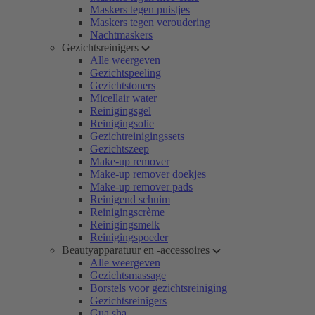
Maskers tegen puistjes
Maskers tegen veroudering
Nachtmaskers
Gezichtsreinigers
Alle weergeven
Gezichtspeeling
Gezichtstoners
Micellair water
Reinigingsgel
Reinigingsolie
Gezichtreinigingssets
Gezichtszeep
Make-up remover
Make-up remover doekjes
Make-up remover pads
Reinigend schuim
Reinigingscrème
Reinigingsmelk
Reinigingspoeder
Beautyapparatuur en -accessoires
Alle weergeven
Gezichtsmassage
Borstels voor gezichtsreiniging
Gezichtsreinigers
Gua sha