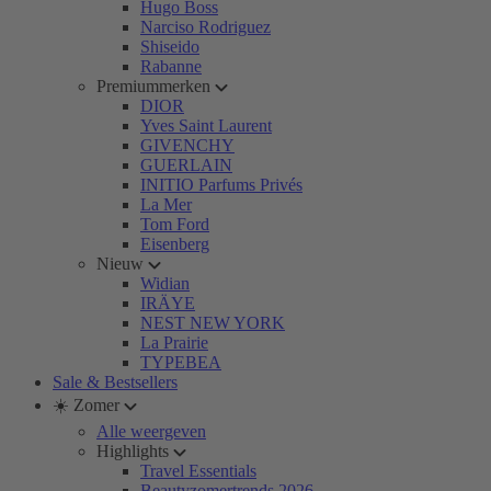
Hugo Boss
Narciso Rodriguez
Shiseido
Rabanne
Premiummerken
DIOR
Yves Saint Laurent
GIVENCHY
GUERLAIN
INITIO Parfums Privés
La Mer
Tom Ford
Eisenberg
Nieuw
Widian
IRÄYE
NEST NEW YORK
La Prairie
TYPEBEA
Sale & Bestsellers
☀️ Zomer
Alle weergeven
Highlights
Travel Essentials
Beautyzomertrends 2026