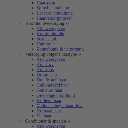
Haarserum
Spraybehandeling
Leave-in conditioner
Haarverzorgingsset
Hoofdhuidverzorging
Alle weergeven
Hoofdhuid olie
Scalp scrub
Hair tonic
Zonnebrand & verzorging
Verzorging volgens haartype
Alle weergeven
Anti-frizz
Anti-roos
Droog haar
Dun & steil haar
Geblondeerd haar
Gekleurd haar
Gevoelige hoofdhuid
Krullend haar
Middelen tegen haaruitval
Normaal haar
Vet haar
Conditioner & spoelen
Alle weergeven