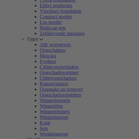
Effect producten
Vloeibare foundation
Compact poeder
Los poeder
Make-up sets
Zelfklevende tatoeages
Ogen
Alle weergeven
Oogschaduw
Mascara
Eyeliner
Crème-oogschaduw
Oogschaduwprimer
Glitteroogschaduw
Kunstwimpers
Oogmake-up remover
Oogschaduwpaletten
Wimperborstels
Wimperlijm
Wimperprimers
Wimpertangen
Kajal
Sets
Wenkbrauwen