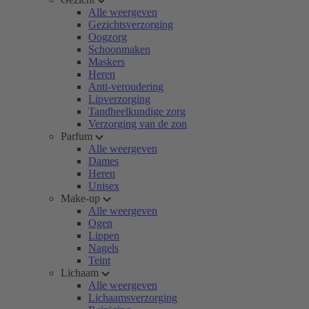
Alle weergeven
Gezichtsverzorging
Oogzorg
Schoonmaken
Maskers
Heren
Anti-veroudering
Lipverzorging
Tandheelkundige zorg
Verzorging van de zon
Parfum
Alle weergeven
Dames
Heren
Unisex
Make-up
Alle weergeven
Ogen
Lippen
Nagels
Teint
Lichaam
Alle weergeven
Lichaamsverzorging