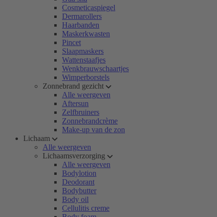
Cosmeticaspiegel
Dermarollers
Haarbanden
Maskerkwasten
Pincet
Slaapmaskers
Wattenstaafjes
Wenkbrauwschaartjes
Wimperborstels
Zonnebrand gezicht
Alle weergeven
Aftersun
Zelfbruiners
Zonnebrandcrème
Make-up van de zon
Lichaam
Alle weergeven
Lichaamsverzorging
Alle weergeven
Bodylotion
Deodorant
Bodybutter
Body oil
Cellulitis creme
Body foam