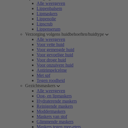
Alle weergeven
Lippenbalsem
Lipmaskers
Lippenolie
Lipscrub
Lippenserum
Verzorging volgens huidbehoeften/huidtype
Alle weergeven
Voor vette huid
Voor gemengde huid
Voor gevoelige huid
Voor droge huid
Voor onzuivere huid
Antirimpelcrème
Met spf
Tegen roodheid
Gezichtsmaskers
Alle weergeven
Oog- en lipmaskers
Hydraterende maskers
Reinigende maskers
Moddermaskers
Maskers van stof
Glimmende maskers
Maskers tegen mee-eters