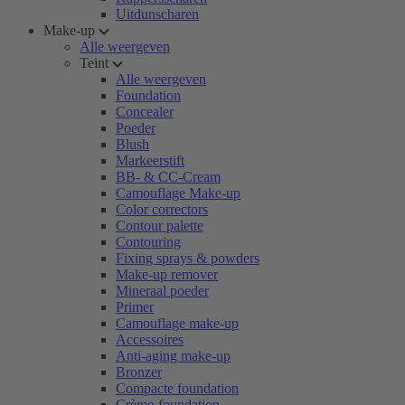
Uitdunscharen
Make-up
Alle weergeven
Teint
Alle weergeven
Foundation
Concealer
Poeder
Blush
Markeerstift
BB- & CC-Cream
Camouflage Make-up
Color correctors
Contour palette
Contouring
Fixing sprays & powders
Make-up remover
Mineraal poeder
Primer
Camouflage make-up
Accessoires
Anti-aging make-up
Bronzer
Compacte foundation
Crème-foundation