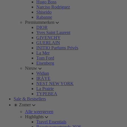
Hugo Boss
Narciso Rodriguez
Shiseido
Rabanne
Premiummerken
DIOR
Yves Saint Laurent
GIVENCHY
GUERLAIN
INITIO Parfums Privés
La Mer
Tom Ford
Eisenberg
Nieuw
Widian
IRÄYE
NEST NEW YORK
La Prairie
TYPEBEA
Sale & Bestsellers
☀️ Zomer
Alle weergeven
Highlights
Travel Essentials
Beautyzomertrends 2026