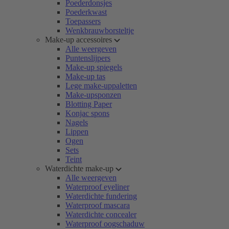
Poederdonsjes
Poederkwast
Toepassers
Wenkbrauwborsteltje
Make-up accessoires
Alle weergeven
Puntenslijpers
Make-up spiegels
Make-up tas
Lege make-uppaletten
Make-upsponzen
Blotting Paper
Konjac spons
Nagels
Lippen
Ogen
Sets
Teint
Waterdichte make-up
Alle weergeven
Waterproof eyeliner
Waterdichte fundering
Waterproof mascara
Waterdichte concealer
Waterproof oogschaduw