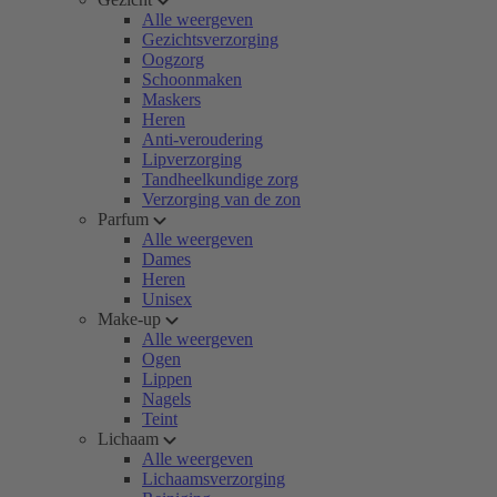
Alle weergeven
Gezichtsverzorging
Oogzorg
Schoonmaken
Maskers
Heren
Anti-veroudering
Lipverzorging
Tandheelkundige zorg
Verzorging van de zon
Parfum
Alle weergeven
Dames
Heren
Unisex
Make-up
Alle weergeven
Ogen
Lippen
Nagels
Teint
Lichaam
Alle weergeven
Lichaamsverzorging