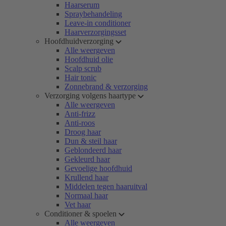
Haarserum
Spraybehandeling
Leave-in conditioner
Haarverzorgingsset
Hoofdhuidverzorging
Alle weergeven
Hoofdhuid olie
Scalp scrub
Hair tonic
Zonnebrand & verzorging
Verzorging volgens haartype
Alle weergeven
Anti-frizz
Anti-roos
Droog haar
Dun & steil haar
Geblondeerd haar
Gekleurd haar
Gevoelige hoofdhuid
Krullend haar
Middelen tegen haaruitval
Normaal haar
Vet haar
Conditioner & spoelen
Alle weergeven