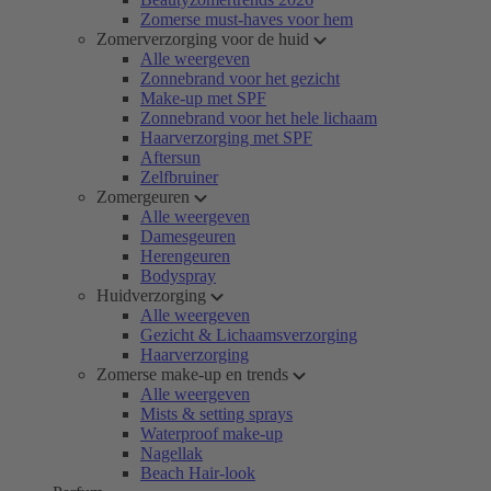
Zomerse must-haves voor hem
Zomerverzorging voor de huid
Alle weergeven
Zonnebrand voor het gezicht
Make-up met SPF
Zonnebrand voor het hele lichaam
Haarverzorging met SPF
Aftersun
Zelfbruiner
Zomergeuren
Alle weergeven
Damesgeuren
Herengeuren
Bodyspray
Huidverzorging
Alle weergeven
Gezicht & Lichaamsverzorging
Haarverzorging
Zomerse make-up en trends
Alle weergeven
Mists & setting sprays
Waterproof make-up
Nagellak
Beach Hair-look