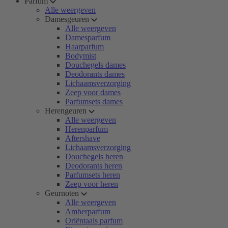
Parfum
Alle weergeven
Damesgeuren
Alle weergeven
Damesparfum
Haarparfum
Bodymist
Douchegels dames
Deodorants dames
Lichaamsverzorging
Zeep voor dames
Parfumsets dames
Herengeuren
Alle weergeven
Herenparfum
Aftershave
Lichaamsverzorging
Douchegels heren
Deodorants heren
Parfumsets heren
Zeep voor heren
Geurnoten
Alle weergeven
Amberparfum
Oriëntaals parfum