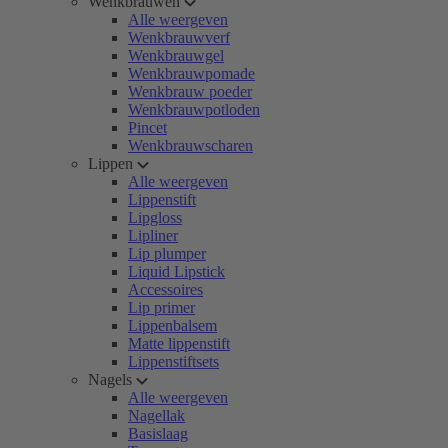
Wenkbrauwen
Alle weergeven
Wenkbrauwverf
Wenkbrauwgel
Wenkbrauwpomade
Wenkbrauw poeder
Wenkbrauwpotloden
Pincet
Wenkbrauwscharen
Lippen
Alle weergeven
Lippenstift
Lipgloss
Lipliner
Lip plumper
Liquid Lipstick
Accessoires
Lip primer
Lippenbalsem
Matte lippenstift
Lippenstiftsets
Nagels
Alle weergeven
Nagellak
Basislaag