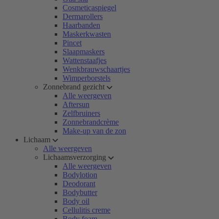
Cosmeticaspiegel
Dermarollers
Haarbanden
Maskerkwasten
Pincet
Slaapmaskers
Wattenstaafjes
Wenkbrauwschaartjes
Wimperborstels
Zonnebrand gezicht
Alle weergeven
Aftersun
Zelfbruiners
Zonnebrandcrème
Make-up van de zon
Lichaam
Alle weergeven
Lichaamsverzorging
Alle weergeven
Bodylotion
Deodorant
Bodybutter
Body oil
Cellulitis creme
Body foam