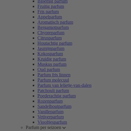
Bloemig parfum
Fruitig parfum
Fris parfum
Appelparfum
Aromatisch parfum
Bergamotparfum
Chypreparfum
Citrusparfum
Houtachtig parfum
Jasmijnparfum
Kokosparfum
Kruidig parfum
Muskus parfum
Oud parfum
Parfum fris linnen
Parfum molecuul
Parfum van lelietje-van-dalen
Patchouli parfum
Poederachtig parfum
Rozenparfum
Sandelhoutparfum
Vanilleparfum
Vetiverparfum
Viooltjesparfum
Parfum per seizoen