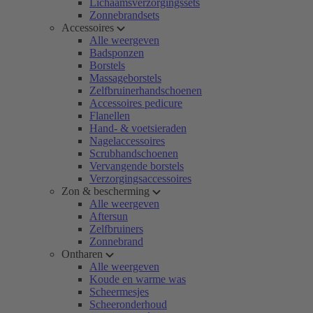
Lichaamsverzorgingssets
Zonnebrandsets
Accessoires
Alle weergeven
Badsponzen
Borstels
Massageborstels
Zelfbruinerhandschoenen
Accessoires pedicure
Flanellen
Hand- & voetsieraden
Nagelaccessoires
Scrubhandschoenen
Vervangende borstels
Verzorgingsaccessoires
Zon & bescherming
Alle weergeven
Aftersun
Zelfbruiners
Zonnebrand
Ontharen
Alle weergeven
Koude en warme was
Scheermesjes
Scheeronderhoud