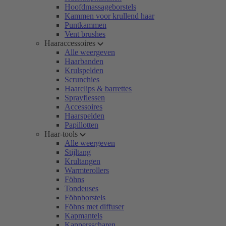
Hoofdmassageborstels
Kammen voor krullend haar
Puntkammen
Vent brushes
Haaraccessoires
Alle weergeven
Haarbanden
Krulspelden
Scrunchies
Haarclips & barrettes
Sprayflessen
Accessoires
Haarspelden
Papillotten
Haar-tools
Alle weergeven
Stijltang
Krultangen
Warmterollers
Föhns
Tondeuses
Föhnborstels
Föhns met diffuser
Kapmantels
Kappersscharen