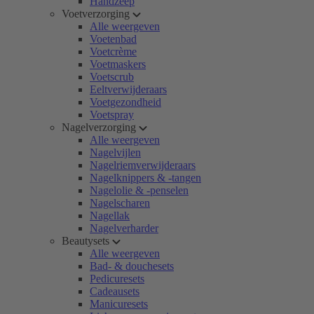
Handzeep
Voetverzorging
Alle weergeven
Voetenbad
Voetcrème
Voetmaskers
Voetscrub
Eeltverwijderaars
Voetgezondheid
Voetspray
Nagelverzorging
Alle weergeven
Nagelvijlen
Nagelriemverwijderaars
Nagelknippers & -tangen
Nagelolie & -penselen
Nagelscharen
Nagellak
Nagelverharder
Beautysets
Alle weergeven
Bad- & douchesets
Pedicuresets
Cadeausets
Manicuresets