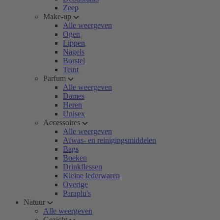
Zeep
Make-up
Alle weergeven
Ogen
Lippen
Nagels
Borstel
Teint
Parfum
Alle weergeven
Dames
Heren
Unisex
Accessoires
Alle weergeven
Afwas- en reinigingsmiddelen
Bags
Boeken
Drinkflessen
Kleine lederwaren
Overige
Paraplu's
Natuur
Alle weergeven
Gezicht