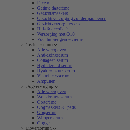
Face mist
Getinte dagcrème
Gezichtsmaskers
Gezichtsverzorging zonder parabenen
Gezichtverzorgingssets
Hals & decolleté
Verzorging met Q10
Vochtinbrengende crème
Gezichtsserum
Alle weergeven
Anti-agingserum
Collageen serum
Hydraterend serum
Hyaluronzuur serum
Vitamine c-serum
Ampullen
Oogverzorging
Alle weergeven
Wenkbrauw serum
Oogcrème
Oogmaskers & -pads
Oogserum
Wimperserum
Ooggel
Lipverzorging