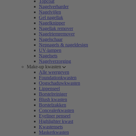
Topcoat
Nagelverharder
Nagelvijlen
Gel nagellak
Nagelknipper
Nagellak remover
Nagelriemremover
Nagelschaar
Nepnagels & nageldesign
UV-lampen
Nagelsets
Nagelverzorging
Make-up kwasten
Alle weergeven
Foundationkwasten
Oogschaduwkwasten
Lippenseel
Borstelreiniger
Blush kwasten
Borstelzakken
Concealerkwasten
Eyeliner penseel
Highlighter kwast
Kwastensets
Maskerkwasten