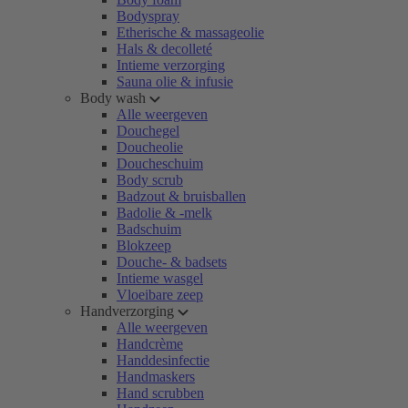
Bodyspray
Etherische & massageolie
Hals & decolleté
Intieme verzorging
Sauna olie & infusie
Body wash
Alle weergeven
Douchegel
Doucheolie
Doucheschuim
Body scrub
Badzout & bruisballen
Badolie & -melk
Badschuim
Blokzeep
Douche- & badsets
Intieme wasgel
Vloeibare zeep
Handverzorging
Alle weergeven
Handcrème
Handdesinfectie
Handmaskers
Hand scrubben