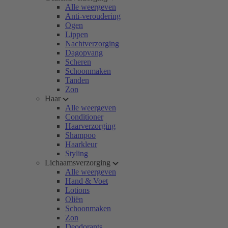
Alle weergeven
Anti-veroudering
Ogen
Lippen
Nachtverzorging
Dagopvang
Scheren
Schoonmaken
Tanden
Zon
Haar
Alle weergeven
Conditioner
Haarverzorging
Shampoo
Haarkleur
Styling
Lichaamsverzorging
Alle weergeven
Hand & Voet
Lotions
Oliën
Schoonmaken
Zon
Deodorants