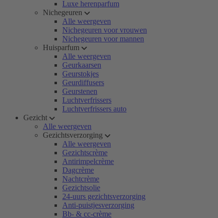
Luxe herenparfum
Nichegeuren
Alle weergeven
Nichegeuren voor vrouwen
Nichegeuren voor mannen
Huisparfum
Alle weergeven
Geurkaarsen
Geurstokjes
Geurdiffusers
Geurstenen
Luchtverfrissers
Luchtverfrissers auto
Gezicht
Alle weergeven
Gezichtsverzorging
Alle weergeven
Gezichtscrème
Antirimpelcrème
Dagcrème
Nachtcrème
Gezichtsolie
24-uurs gezichtsverzorging
Anti-puistjesverzorging
Bb- & cc-crème