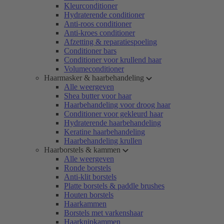
Kleurconditioner
Hydraterende conditioner
Anti-roos conditioner
Anti-kroes conditioner
Afzetting & reparatiespoeling
Conditioner bars
Conditioner voor krullend haar
Volumeconditioner
Haarmasker & haarbehandeling
Alle weergeven
Shea butter voor haar
Haarbehandeling voor droog haar
Conditioner voor gekleurd haar
Hydraterende haarbehandeling
Keratine haarbehandeling
Haarbehandeling krullen
Haarborstels & kammen
Alle weergeven
Ronde borstels
Anti-klit borstels
Platte borstels & paddle brushes
Houten borstels
Haarkammen
Borstels met varkenshaar
Haarknipkammen