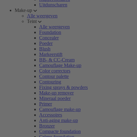
Uitdunscharen
Make-up
Alle weergeven
Teint
Alle weergeven
Foundation
Concealer
Poeder
Blush
Markeerstift
BB- & CC-Cream
Camouflage Make-up
Color correctors
Contour palette
Contouring
Fixing sprays & powders
Make-up remover
Mineraal poeder
Primer
Camouflage make-up
Accessoires
Anti-aging make-up
Bronzer
Compacte foundation
Crème-foundation