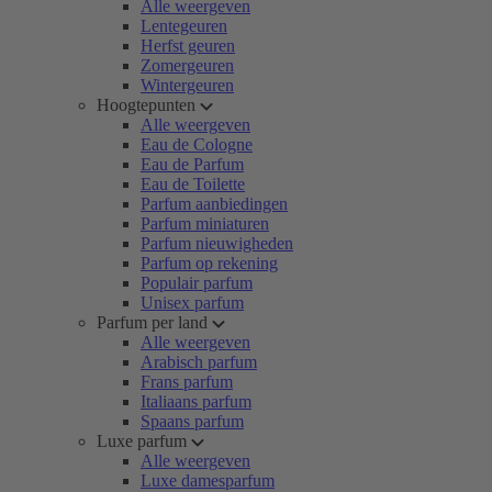
Alle weergeven
Lentegeuren
Herfst geuren
Zomergeuren
Wintergeuren
Hoogtepunten
Alle weergeven
Eau de Cologne
Eau de Parfum
Eau de Toilette
Parfum aanbiedingen
Parfum miniaturen
Parfum nieuwigheden
Parfum op rekening
Populair parfum
Unisex parfum
Parfum per land
Alle weergeven
Arabisch parfum
Frans parfum
Italiaans parfum
Spaans parfum
Luxe parfum
Alle weergeven
Luxe damesparfum