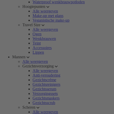
Waterproof wenkbrauwpotloden
Hoogtepunten
Alle weergeven
Make-up met glans
Veganistische make-up
Travel Size
Alle weergeven
Ogen
Wenkbrauwen
Teint
Accessoires
Lippen
Mannen
Alle weergeven
Gezichtsverzorging
Alle weergeven
Anti-veroudering
Gezichtscrème
Gezichtsreinigers
Gezichtsserum
Verzorgingssets
Gezichtsmaskers
Gezichtsscrub
Scheren
Alle weergeven