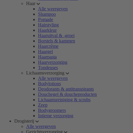
Haar
Alle weergeven
Shampoo
Pomade
Hairstyling
Haarkleur
Haaruitval & -groei
Borstels & kammen
Haarcrème
Haargel
Haarpasta
Haarverzorging
Tondeuses
Lichaamsverzorging
Alle weergeven
Bodylotions
Deodorants & antitranspirants
Douchegel & doucheproducten
Lichaamsreiniging & scrubs
Zeep
Bodygroomers
Intieme verzorging
Drogisterij
Alle weergeven
Gezichtsverzorging