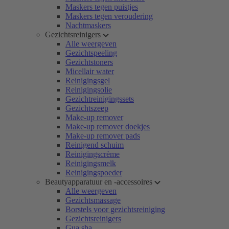
Maskers tegen puistjes
Maskers tegen veroudering
Nachtmaskers
Gezichtsreinigers
Alle weergeven
Gezichtspeeling
Gezichtstoners
Micellair water
Reinigingsgel
Reinigingsolie
Gezichtreinigingssets
Gezichtszeep
Make-up remover
Make-up remover doekjes
Make-up remover pads
Reinigend schuim
Reinigingscrème
Reinigingsmelk
Reinigingspoeder
Beautyapparatuur en -accessoires
Alle weergeven
Gezichtsmassage
Borstels voor gezichtsreiniging
Gezichtsreinigers
Gua sha