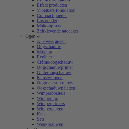
Effect producten
Vloeibare foundation
Compact poeder
Los poeder
Make-up sets
Zelfklevende tatoeages
Ogen
Alle weergeven
Oogschaduw
Mascara
Eyeliner
Crème-oogschaduw
Oogschaduwprimer
Glitteroogschaduw
Kunstwimpers
Oogmake-up remover
Oogschaduwpaletten
Wimperborstels
Wimperlijm
Wimperprimers
Wimpertangen
Kajal
Sets
Wenkbrauwen