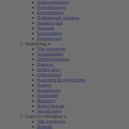
Antiroosshampoo
Herstelshampoo
Kleurshampoo
Hydraterende shampoo
Shampoo bars
Haarzeep
Krulshampoo
Shampoo-sets
Haarstyling
Alle weergeven
Schuimmiddel
Hittebescherming
Haarwax
Styling spray
Uitgroeispray
Haarcrème & stylingcrème
Haargel
Haarmascara
Haarpoeder
Haarspray
Haarstyling-set
Sea salt spray
Leave-in verzorging
Alle weergeven
Haarolie