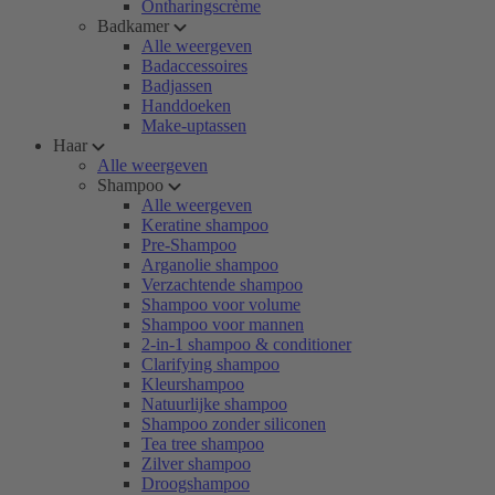
Ontharingscrème
Badkamer
Alle weergeven
Badaccessoires
Badjassen
Handdoeken
Make-uptassen
Haar
Alle weergeven
Shampoo
Alle weergeven
Keratine shampoo
Pre-Shampoo
Arganolie shampoo
Verzachtende shampoo
Shampoo voor volume
Shampoo voor mannen
2-in-1 shampoo & conditioner
Clarifying shampoo
Kleurshampoo
Natuurlijke shampoo
Shampoo zonder siliconen
Tea tree shampoo
Zilver shampoo
Droogshampoo