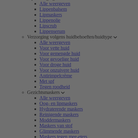
Alle weergeven
Lippenbalsem
Lipmaskers
Lippenolie
Lipscrub
Lippenserum
Verzorging volgens huidbehoeften/huidtype
Alle weergeven
Voor vette huid
Voor gemengde huid
Voor gevoelige huid
Voor droge huid
Voor onzuivere huid
Antirimpelcrème
Met spf
Tegen roodheid
Gezichtsmaskers
Alle weergeven
Oog- en lipmaskers
Hydraterende maskers
Reinigende maskers
Moddermaskers
Maskers van stof
Glimmende maskers
Maskers tegen mee-eters