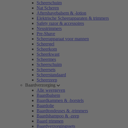
Scheerschuim
Nat Scheren
Aftershavebalsem & -lotion
Elektrische Scheerapparaten & trimmers
Safety razor & accessoires
Neustrimmers
Pre-Shave
Scheerapparaat voor mannen
Scheergel
Scheerkom
Scheerkwast
Scheermes
Scheerschuim
Scheersets
Scheerstandaard
Scheerzeep
Baardverzorging
Alle weergeven
Baardbalsem
Baardkammen & -borstels
Baardolie
Baardtondeuses & -trimmers
Baardshampoo & -zeep
Baard trimmen
Baardverzorgingssets