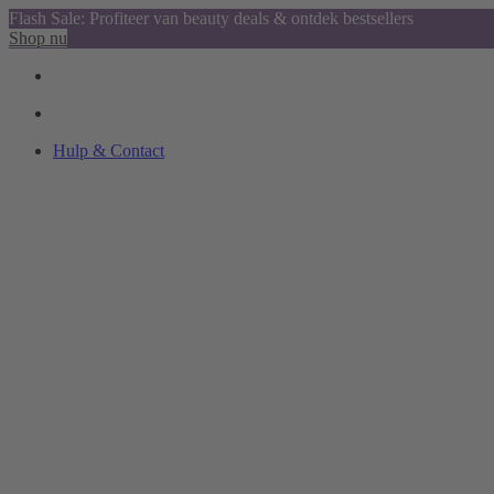
Flash Sale: Profiteer van beauty deals & ontdek bestsellers
Shop nu
Hulp & Contact