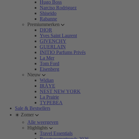
Hugo Boss
Narciso Rodriguez
Shiseido
Rabanne
Premiummerken
DIOR
Yves Saint Laurent
GIVENCHY
GUERLAIN
INITIO Parfums Privés
La Mer
Tom Ford
Eisenberg
Nieuw
Widian
IRÄYE
NEST NEW YORK
La Prairie
TYPEBEA
Sale & Bestsellers
☀️ Zomer
Alle weergeven
Highlights
Travel Essentials
Beautyzomertrends 2026