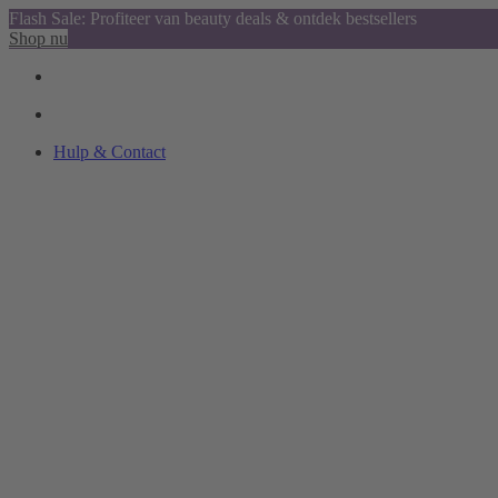
Flash Sale: Profiteer van beauty deals & ontdek bestsellers
Shop nu
Hulp & Contact