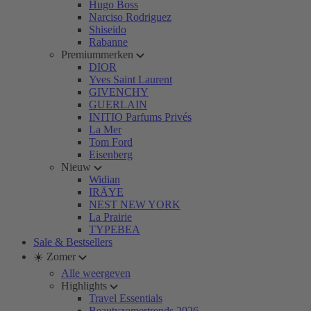
Hugo Boss
Narciso Rodriguez
Shiseido
Rabanne
Premiummerken
DIOR
Yves Saint Laurent
GIVENCHY
GUERLAIN
INITIO Parfums Privés
La Mer
Tom Ford
Eisenberg
Nieuw
Widian
IRÄYE
NEST NEW YORK
La Prairie
TYPEBEA
Sale & Bestsellers
☀️ Zomer
Alle weergeven
Highlights
Travel Essentials
Beautyzomertrends 2026