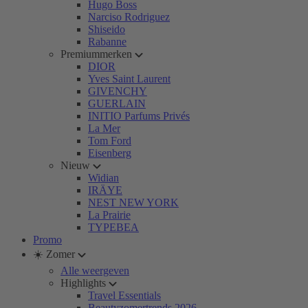
Hugo Boss
Narciso Rodriguez
Shiseido
Rabanne
Premiummerken
DIOR
Yves Saint Laurent
GIVENCHY
GUERLAIN
INITIO Parfums Privés
La Mer
Tom Ford
Eisenberg
Nieuw
Widian
IRÄYE
NEST NEW YORK
La Prairie
TYPEBEA
Promo
☀️ Zomer
Alle weergeven
Highlights
Travel Essentials
Beautyzomertrends 2026