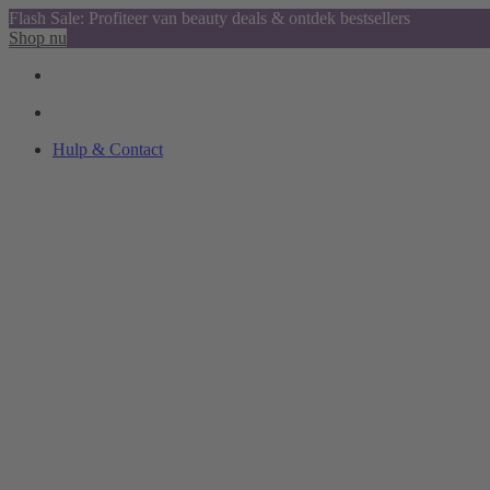
Flash Sale: Profiteer van beauty deals & ontdek bestsellers
Shop nu
Hulp & Contact