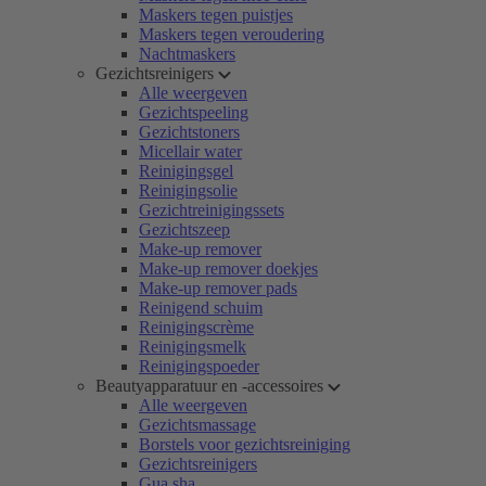
Maskers tegen puistjes
Maskers tegen veroudering
Nachtmaskers
Gezichtsreinigers
Alle weergeven
Gezichtspeeling
Gezichtstoners
Micellair water
Reinigingsgel
Reinigingsolie
Gezichtreinigingssets
Gezichtszeep
Make-up remover
Make-up remover doekjes
Make-up remover pads
Reinigend schuim
Reinigingscrème
Reinigingsmelk
Reinigingspoeder
Beautyapparatuur en -accessoires
Alle weergeven
Gezichtsmassage
Borstels voor gezichtsreiniging
Gezichtsreinigers
Gua sha