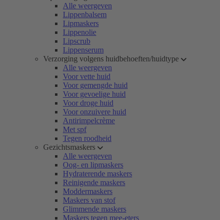
Alle weergeven
Lippenbalsem
Lipmaskers
Lippenolie
Lipscrub
Lippenserum
Verzorging volgens huidbehoeften/huidtype
Alle weergeven
Voor vette huid
Voor gemengde huid
Voor gevoelige huid
Voor droge huid
Voor onzuivere huid
Antirimpelcrème
Met spf
Tegen roodheid
Gezichtsmaskers
Alle weergeven
Oog- en lipmaskers
Hydraterende maskers
Reinigende maskers
Moddermaskers
Maskers van stof
Glimmende maskers
Maskers tegen mee-eters