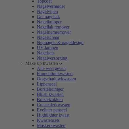
Topcoat
Nagelverharder
Nagelvijlen
Gel nagellak
Nagelknipper
Nagellak remover
Nagelriemremover
Nagelschaar
Nepnagels & nageldesign
UV-lampen
Nagelsets
Nagelverzorging
Make-up kwasten
Alle weergeven
Foundationkwasten
Oogschaduwkwasten
Lippenseel
Borstelreiniger
Blush kwasten
Borstelzakken
Concealerkwasten
Eyeliner penseel
Highlighter kwast
Kwastensets
Maskerkwasten