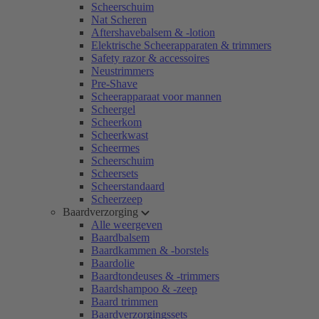
Scheerschuim
Nat Scheren
Aftershavebalsem & -lotion
Elektrische Scheerapparaten & trimmers
Safety razor & accessoires
Neustrimmers
Pre-Shave
Scheerapparaat voor mannen
Scheergel
Scheerkom
Scheerkwast
Scheermes
Scheerschuim
Scheersets
Scheerstandaard
Scheerzeep
Baardverzorging
Alle weergeven
Baardbalsem
Baardkammen & -borstels
Baardolie
Baardtondeuses & -trimmers
Baardshampoo & -zeep
Baard trimmen
Baardverzorgingssets