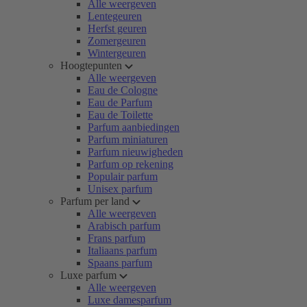
Alle weergeven
Lentegeuren
Herfst geuren
Zomergeuren
Wintergeuren
Hoogtepunten
Alle weergeven
Eau de Cologne
Eau de Parfum
Eau de Toilette
Parfum aanbiedingen
Parfum miniaturen
Parfum nieuwigheden
Parfum op rekening
Populair parfum
Unisex parfum
Parfum per land
Alle weergeven
Arabisch parfum
Frans parfum
Italiaans parfum
Spaans parfum
Luxe parfum
Alle weergeven
Luxe damesparfum