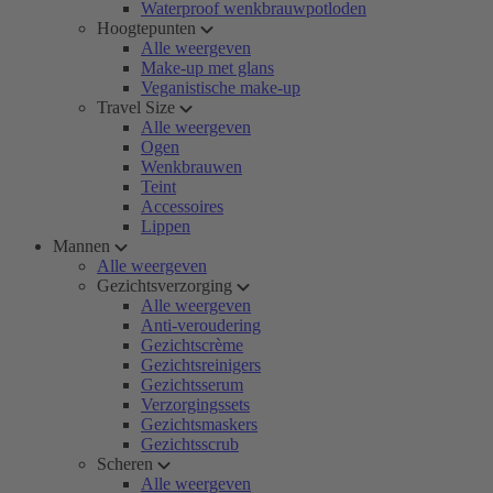
Waterproof wenkbrauwpotloden
Hoogtepunten
Alle weergeven
Make-up met glans
Veganistische make-up
Travel Size
Alle weergeven
Ogen
Wenkbrauwen
Teint
Accessoires
Lippen
Mannen
Alle weergeven
Gezichtsverzorging
Alle weergeven
Anti-veroudering
Gezichtscrème
Gezichtsreinigers
Gezichtsserum
Verzorgingssets
Gezichtsmaskers
Gezichtsscrub
Scheren
Alle weergeven