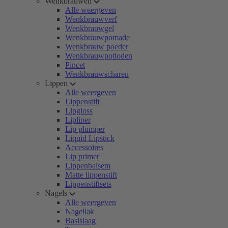
Wenkbrauwen
Alle weergeven
Wenkbrauwverf
Wenkbrauwgel
Wenkbrauwpomade
Wenkbrauw poeder
Wenkbrauwpotloden
Pincet
Wenkbrauwscharen
Lippen
Alle weergeven
Lippenstift
Lipgloss
Lipliner
Lip plumper
Liquid Lipstick
Accessoires
Lip primer
Lippenbalsem
Matte lippenstift
Lippenstiftsets
Nagels
Alle weergeven
Nagellak
Basislaag