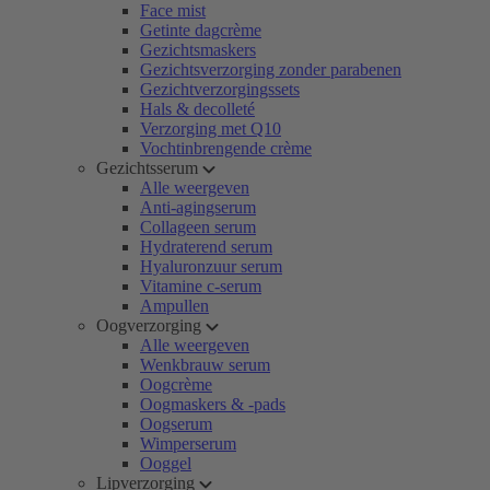
Face mist
Getinte dagcrème
Gezichtsmaskers
Gezichtsverzorging zonder parabenen
Gezichtverzorgingssets
Hals & decolleté
Verzorging met Q10
Vochtinbrengende crème
Gezichtsserum
Alle weergeven
Anti-agingserum
Collageen serum
Hydraterend serum
Hyaluronzuur serum
Vitamine c-serum
Ampullen
Oogverzorging
Alle weergeven
Wenkbrauw serum
Oogcrème
Oogmaskers & -pads
Oogserum
Wimperserum
Ooggel
Lipverzorging