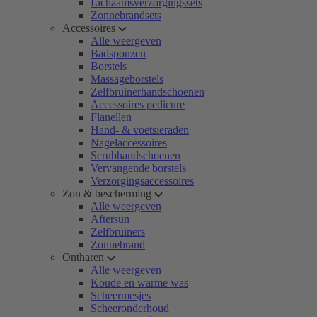
Lichaamsverzorgingssets
Zonnebrandsets
Accessoires
Alle weergeven
Badsponzen
Borstels
Massageborstels
Zelfbruinerhandschoenen
Accessoires pedicure
Flanellen
Hand- & voetsieraden
Nagelaccessoires
Scrubhandschoenen
Vervangende borstels
Verzorgingsaccessoires
Zon & bescherming
Alle weergeven
Aftersun
Zelfbruiners
Zonnebrand
Ontharen
Alle weergeven
Koude en warme was
Scheermesjes
Scheeronderhoud