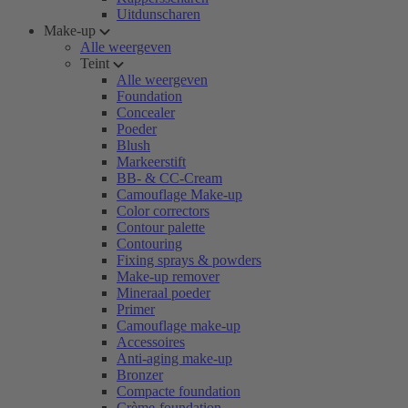
Uitdunscharen
Make-up
Alle weergeven
Teint
Alle weergeven
Foundation
Concealer
Poeder
Blush
Markeerstift
BB- & CC-Cream
Camouflage Make-up
Color correctors
Contour palette
Contouring
Fixing sprays & powders
Make-up remover
Mineraal poeder
Primer
Camouflage make-up
Accessoires
Anti-aging make-up
Bronzer
Compacte foundation
Crème-foundation