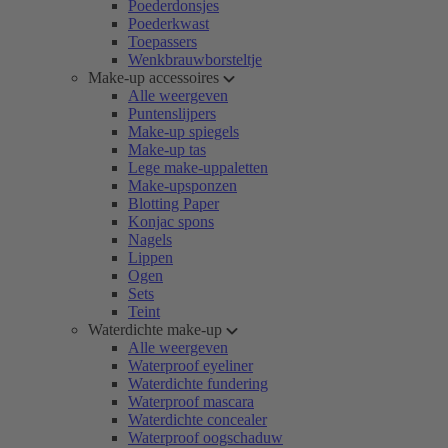
Poederdonsjes
Poederkwast
Toepassers
Wenkbrauwborsteltje
Make-up accessoires
Alle weergeven
Puntenslijpers
Make-up spiegels
Make-up tas
Lege make-uppaletten
Make-upsponzen
Blotting Paper
Konjac spons
Nagels
Lippen
Ogen
Sets
Teint
Waterdichte make-up
Alle weergeven
Waterproof eyeliner
Waterdichte fundering
Waterproof mascara
Waterdichte concealer
Waterproof oogschaduw