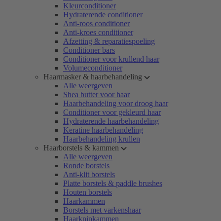
Kleurconditioner
Hydraterende conditioner
Anti-roos conditioner
Anti-kroes conditioner
Afzetting & reparatiespoeling
Conditioner bars
Conditioner voor krullend haar
Volumeconditioner
Haarmasker & haarbehandeling
Alle weergeven
Shea butter voor haar
Haarbehandeling voor droog haar
Conditioner voor gekleurd haar
Hydraterende haarbehandeling
Keratine haarbehandeling
Haarbehandeling krullen
Haarborstels & kammen
Alle weergeven
Ronde borstels
Anti-klit borstels
Platte borstels & paddle brushes
Houten borstels
Haarkammen
Borstels met varkenshaar
Haarknipkammen