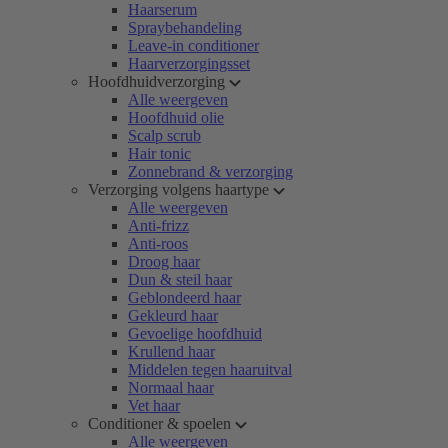
Haarserum
Spraybehandeling
Leave-in conditioner
Haarverzorgingsset
Hoofdhuidverzorging
Alle weergeven
Hoofdhuid olie
Scalp scrub
Hair tonic
Zonnebrand & verzorging
Verzorging volgens haartype
Alle weergeven
Anti-frizz
Anti-roos
Droog haar
Dun & steil haar
Geblondeerd haar
Gekleurd haar
Gevoelige hoofdhuid
Krullend haar
Middelen tegen haaruitval
Normaal haar
Vet haar
Conditioner & spoelen
Alle weergeven