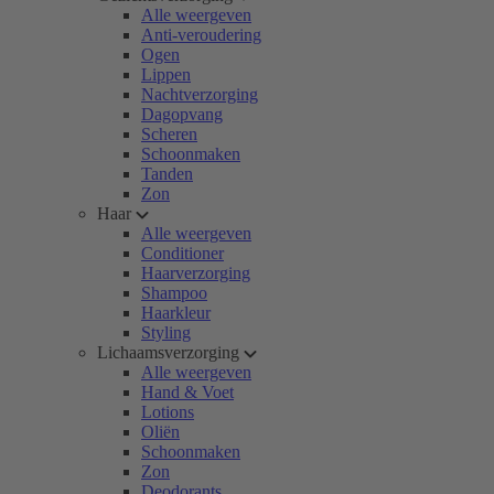
Alle weergeven
Anti-veroudering
Ogen
Lippen
Nachtverzorging
Dagopvang
Scheren
Schoonmaken
Tanden
Zon
Haar
Alle weergeven
Conditioner
Haarverzorging
Shampoo
Haarkleur
Styling
Lichaamsverzorging
Alle weergeven
Hand & Voet
Lotions
Oliën
Schoonmaken
Zon
Deodorants