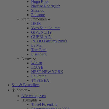
Hugo Boss
Narciso Rodriguez
Shiseido
Rabanne
Premiummerken
DIOR
Yves Saint Laurent
GIVENCHY
GUERLAIN
INITIO Parfums Privés
La Mer
Tom Ford
Eisenberg
Nieuw
Widian
IRÄYE
NEST NEW YORK
La Prairie
TYPEBEA
Sale & Bestsellers
☀️ Zomer
Alle weergeven
Highlights
Travel Essentials
Beautyzomertrends 2026