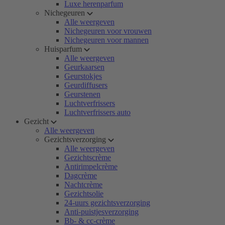
Luxe herenparfum
Nichegeuren
Alle weergeven
Nichegeuren voor vrouwen
Nichegeuren voor mannen
Huisparfum
Alle weergeven
Geurkaarsen
Geurstokjes
Geurdiffusers
Geurstenen
Luchtverfrissers
Luchtverfrissers auto
Gezicht
Alle weergeven
Gezichtsverzorging
Alle weergeven
Gezichtscrème
Antirimpelcrème
Dagcrème
Nachtcrème
Gezichtsolie
24-uurs gezichtsverzorging
Anti-puistjesverzorging
Bb- & cc-crème