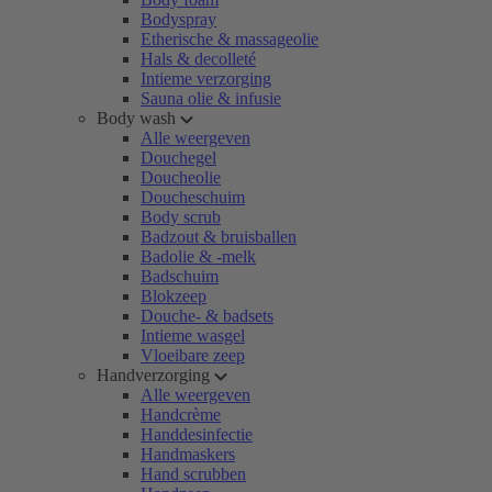
Bodyspray
Etherische & massageolie
Hals & decolleté
Intieme verzorging
Sauna olie & infusie
Body wash
Alle weergeven
Douchegel
Doucheolie
Doucheschuim
Body scrub
Badzout & bruisballen
Badolie & -melk
Badschuim
Blokzeep
Douche- & badsets
Intieme wasgel
Vloeibare zeep
Handverzorging
Alle weergeven
Handcrème
Handdesinfectie
Handmaskers
Hand scrubben