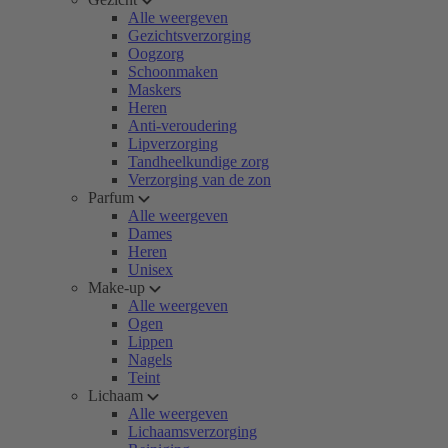
Alle weergeven
Gezichtsverzorging
Oogzorg
Schoonmaken
Maskers
Heren
Anti-veroudering
Lipverzorging
Tandheelkundige zorg
Verzorging van de zon
Parfum
Alle weergeven
Dames
Heren
Unisex
Make-up
Alle weergeven
Ogen
Lippen
Nagels
Teint
Lichaam
Alle weergeven
Lichaamsverzorging