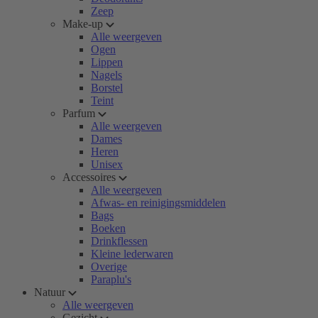
Zeep
Make-up
Alle weergeven
Ogen
Lippen
Nagels
Borstel
Teint
Parfum
Alle weergeven
Dames
Heren
Unisex
Accessoires
Alle weergeven
Afwas- en reinigingsmiddelen
Bags
Boeken
Drinkflessen
Kleine lederwaren
Overige
Paraplu's
Natuur
Alle weergeven
Gezicht