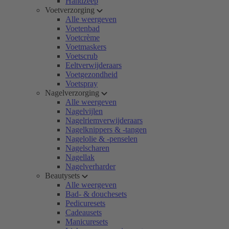
Handzeep
Voetverzorging
Alle weergeven
Voetenbad
Voetcrème
Voetmaskers
Voetscrub
Eeltverwijderaars
Voetgezondheid
Voetspray
Nagelverzorging
Alle weergeven
Nagelvijlen
Nagelriemverwijderaars
Nagelknippers & -tangen
Nagelolie & -penselen
Nagelscharen
Nagellak
Nagelverharder
Beautysets
Alle weergeven
Bad- & douchesets
Pedicuresets
Cadeausets
Manicuresets