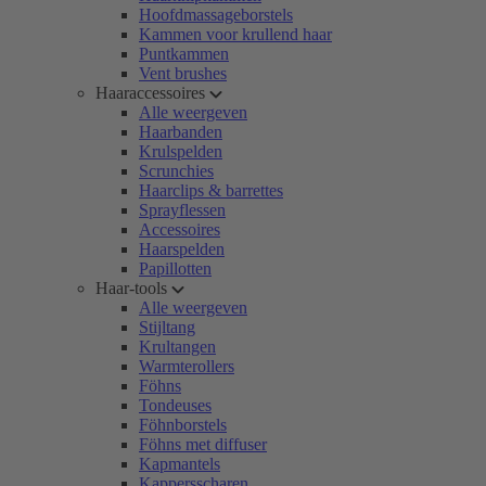
Hoofdmassageborstels
Kammen voor krullend haar
Puntkammen
Vent brushes
Haaraccessoires
Alle weergeven
Haarbanden
Krulspelden
Scrunchies
Haarclips & barrettes
Sprayflessen
Accessoires
Haarspelden
Papillotten
Haar-tools
Alle weergeven
Stijltang
Krultangen
Warmterollers
Föhns
Tondeuses
Föhnborstels
Föhns met diffuser
Kapmantels
Kappersscharen