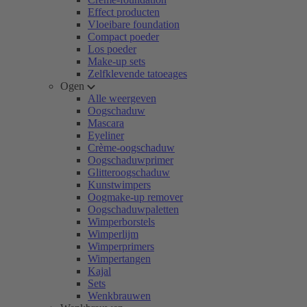
Effect producten
Vloeibare foundation
Compact poeder
Los poeder
Make-up sets
Zelfklevende tatoeages
Ogen
Alle weergeven
Oogschaduw
Mascara
Eyeliner
Crème-oogschaduw
Oogschaduwprimer
Glitteroogschaduw
Kunstwimpers
Oogmake-up remover
Oogschaduwpaletten
Wimperborstels
Wimperlijm
Wimperprimers
Wimpertangen
Kajal
Sets
Wenkbrauwen