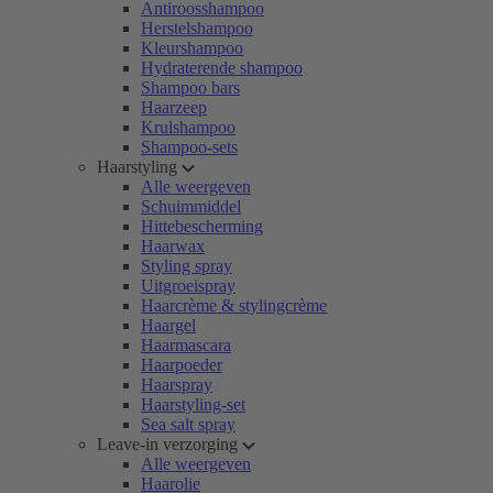
Antiroosshampoo
Herstelshampoo
Kleurshampoo
Hydraterende shampoo
Shampoo bars
Haarzeep
Krulshampoo
Shampoo-sets
Haarstyling
Alle weergeven
Schuimmiddel
Hittebescherming
Haarwax
Styling spray
Uitgroeispray
Haarcrème & stylingcrème
Haargel
Haarmascara
Haarpoeder
Haarspray
Haarstyling-set
Sea salt spray
Leave-in verzorging
Alle weergeven
Haarolie