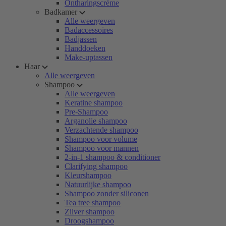
Ontharingscrème
Badkamer
Alle weergeven
Badaccessoires
Badjassen
Handdoeken
Make-uptassen
Haar
Alle weergeven
Shampoo
Alle weergeven
Keratine shampoo
Pre-Shampoo
Arganolie shampoo
Verzachtende shampoo
Shampoo voor volume
Shampoo voor mannen
2-in-1 shampoo & conditioner
Clarifying shampoo
Kleurshampoo
Natuurlijke shampoo
Shampoo zonder siliconen
Tea tree shampoo
Zilver shampoo
Droogshampoo