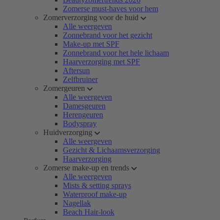
Zomerse must-haves voor hem
Zomerverzorging voor de huid
Alle weergeven
Zonnebrand voor het gezicht
Make-up met SPF
Zonnebrand voor het hele lichaam
Haarverzorging met SPF
Aftersun
Zelfbruiner
Zomergeuren
Alle weergeven
Damesgeuren
Herengeuren
Bodyspray
Huidverzorging
Alle weergeven
Gezicht & Lichaamsverzorging
Haarverzorging
Zomerse make-up en trends
Alle weergeven
Mists & setting sprays
Waterproof make-up
Nagellak
Beach Hair-look