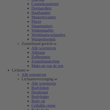
Cosmeticaspiegel
Dermarollers
Haarbanden
Maskerkwasten
Pincet
Slaapmaskers
Wattenstaafjes
Wenkbrauwschaartjes
Wimperborstels
Zonnebrand gezicht
Alle weergeven
Aftersun
Zelfbruiners
Zonnebrandcrème
Make-up van de zon
Lichaam
Alle weergeven
Lichaamsverzorging
Alle weergeven
Bodylotion
Deodorant
Bodybutter
Body oil
Cellulitis creme
Body foam