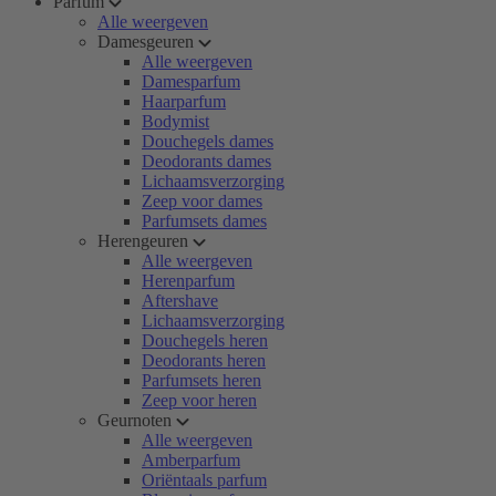
Parfum
Alle weergeven
Damesgeuren
Alle weergeven
Damesparfum
Haarparfum
Bodymist
Douchegels dames
Deodorants dames
Lichaamsverzorging
Zeep voor dames
Parfumsets dames
Herengeuren
Alle weergeven
Herenparfum
Aftershave
Lichaamsverzorging
Douchegels heren
Deodorants heren
Parfumsets heren
Zeep voor heren
Geurnoten
Alle weergeven
Amberparfum
Oriëntaals parfum