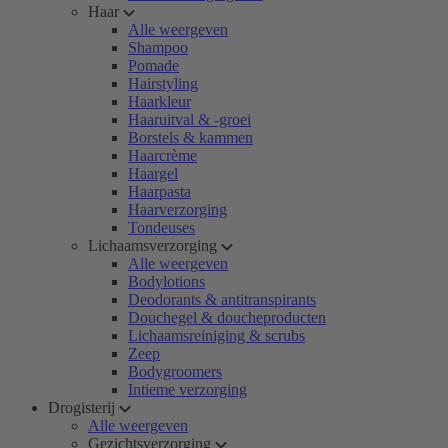
Haar
Alle weergeven
Shampoo
Pomade
Hairstyling
Haarkleur
Haaruitval & -groei
Borstels & kammen
Haarcrème
Haargel
Haarpasta
Haarverzorging
Tondeuses
Lichaamsverzorging
Alle weergeven
Bodylotions
Deodorants & antitranspirants
Douchegel & doucheproducten
Lichaamsreiniging & scrubs
Zeep
Bodygroomers
Intieme verzorging
Drogisterij
Alle weergeven
Gezichtsverzorging