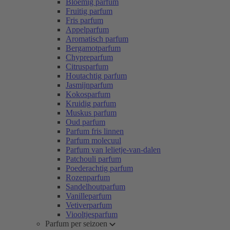
Bloemig parfum
Fruitig parfum
Fris parfum
Appelparfum
Aromatisch parfum
Bergamotparfum
Chypreparfum
Citrusparfum
Houtachtig parfum
Jasmijnparfum
Kokosparfum
Kruidig parfum
Muskus parfum
Oud parfum
Parfum fris linnen
Parfum molecuul
Parfum van lelietje-van-dalen
Patchouli parfum
Poederachtig parfum
Rozenparfum
Sandelhoutparfum
Vanilleparfum
Vetiverparfum
Viooltjesparfum
Parfum per seizoen