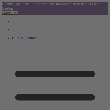
Beauty Top Picks: Shop populaire favorieten en bestsellers met
korting
Ontdek nu
Hulp & Contact