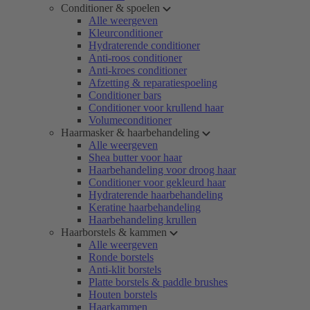
Conditioner & spoelen
Alle weergeven
Kleurconditioner
Hydraterende conditioner
Anti-roos conditioner
Anti-kroes conditioner
Afzetting & reparatiespoeling
Conditioner bars
Conditioner voor krullend haar
Volumeconditioner
Haarmasker & haarbehandeling
Alle weergeven
Shea butter voor haar
Haarbehandeling voor droog haar
Conditioner voor gekleurd haar
Hydraterende haarbehandeling
Keratine haarbehandeling
Haarbehandeling krullen
Haarborstels & kammen
Alle weergeven
Ronde borstels
Anti-klit borstels
Platte borstels & paddle brushes
Houten borstels
Haarkammen