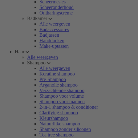
Scheermesjes
Scheeronderhoud
Ontharingscrème
Badkamer
Alle weergeven
Badaccessoires
Badjassen
Handdoeken
Make-uptassen
Haar
Alle weergeven
Shampoo
Alle weergeven
Keratine shampoo
Pre-Shampoo
Arganolie shampoo
Verzachtende shampoo
Shampoo voor volume
Shampoo voor mannen
2-in-1 shampoo & conditioner
Clarifying shampoo
Kleurshampoo
Natuurlijke shampoo
Shampoo zonder siliconen
Tea tree shampoo