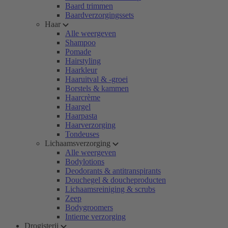
Baard trimmen
Baardverzorgingssets
Haar
Alle weergeven
Shampoo
Pomade
Hairstyling
Haarkleur
Haaruitval & -groei
Borstels & kammen
Haarcrème
Haargel
Haarpasta
Haarverzorging
Tondeuses
Lichaamsverzorging
Alle weergeven
Bodylotions
Deodorants & antitranspirants
Douchegel & doucheproducten
Lichaamsreiniging & scrubs
Zeep
Bodygroomers
Intieme verzorging
Drogisterij