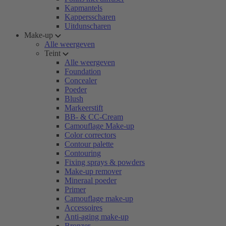
Kapmantels
Kappersscharen
Uitdunscharen
Make-up
Alle weergeven
Teint
Alle weergeven
Foundation
Concealer
Poeder
Blush
Markeerstift
BB- & CC-Cream
Camouflage Make-up
Color correctors
Contour palette
Contouring
Fixing sprays & powders
Make-up remover
Mineraal poeder
Primer
Camouflage make-up
Accessoires
Anti-aging make-up
Bronzer