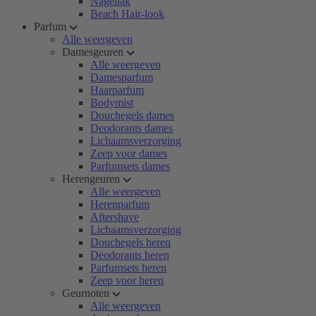
Nagellak
Beach Hair-look
Parfum
Alle weergeven
Damesgeuren
Alle weergeven
Damesparfum
Haarparfum
Bodymist
Douchegels dames
Deodorants dames
Lichaamsverzorging
Zeep voor dames
Parfumsets dames
Herengeuren
Alle weergeven
Herenparfum
Aftershave
Lichaamsverzorging
Douchegels heren
Deodorants heren
Parfumsets heren
Zeep voor heren
Geurnoten
Alle weergeven