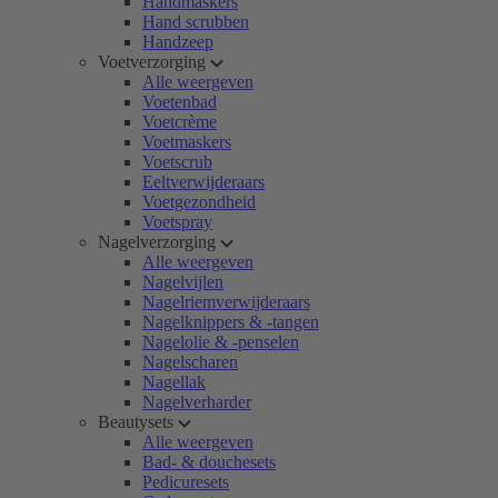
Handmaskers
Hand scrubben
Handzeep
Voetverzorging
Alle weergeven
Voetenbad
Voetcrème
Voetmaskers
Voetscrub
Eeltverwijderaars
Voetgezondheid
Voetspray
Nagelverzorging
Alle weergeven
Nagelvijlen
Nagelriemverwijderaars
Nagelknippers & -tangen
Nagelolie & -penselen
Nagelscharen
Nagellak
Nagelverharder
Beautysets
Alle weergeven
Bad- & douchesets
Pedicuresets