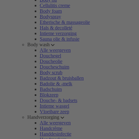
Cellulitis creme
Body foam
Bodyspray
Etherische & massageolie
Hals & decolleté
Intieme verzorging
Sauna olie & infusie
Body wash
Alle weergeven
Douchegel
Doucheolie
Doucheschuim
Body scrub
Badzout & bruisballen
Badolie & -melk
Badschuim
Blokzeep
Douche- & badsets
Intieme wasgel
Vloeibare zeep
Handverzorging
Alle weergeven
Handcrème
Handdesinfectie