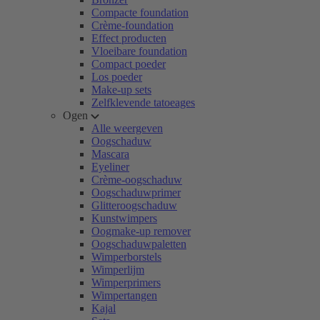
Compacte foundation
Crème-foundation
Effect producten
Vloeibare foundation
Compact poeder
Los poeder
Make-up sets
Zelfklevende tatoeages
Ogen
Alle weergeven
Oogschaduw
Mascara
Eyeliner
Crème-oogschaduw
Oogschaduwprimer
Glitteroogschaduw
Kunstwimpers
Oogmake-up remover
Oogschaduwpaletten
Wimperborstels
Wimperlijm
Wimperprimers
Wimpertangen
Kajal