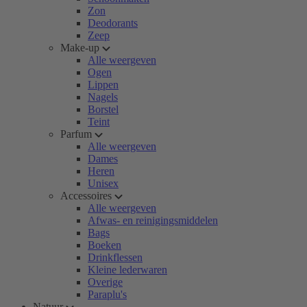
Zon
Deodorants
Zeep
Make-up
Alle weergeven
Ogen
Lippen
Nagels
Borstel
Teint
Parfum
Alle weergeven
Dames
Heren
Unisex
Accessoires
Alle weergeven
Afwas- en reinigingsmiddelen
Bags
Boeken
Drinkflessen
Kleine lederwaren
Overige
Paraplu's
Natuur