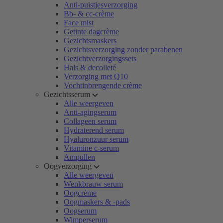
Anti-puistjesverzorging
Bb- & cc-crème
Face mist
Getinte dagcrème
Gezichtsmaskers
Gezichtsverzorging zonder parabenen
Gezichtverzorgingssets
Hals & decolleté
Verzorging met Q10
Vochtinbrengende crème
Gezichtsserum
Alle weergeven
Anti-agingserum
Collageen serum
Hydraterend serum
Hyaluronzuur serum
Vitamine c-serum
Ampullen
Oogverzorging
Alle weergeven
Wenkbrauw serum
Oogcrème
Oogmaskers & -pads
Oogserum
Wimperserum