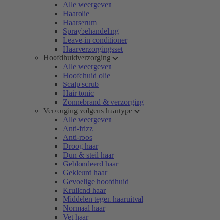
Alle weergeven
Haarolie
Haarserum
Spraybehandeling
Leave-in conditioner
Haarverzorgingsset
Hoofdhuidverzorging
Alle weergeven
Hoofdhuid olie
Scalp scrub
Hair tonic
Zonnebrand & verzorging
Verzorging volgens haartype
Alle weergeven
Anti-frizz
Anti-roos
Droog haar
Dun & steil haar
Geblondeerd haar
Gekleurd haar
Gevoelige hoofdhuid
Krullend haar
Middelen tegen haaruitval
Normaal haar
Vet haar