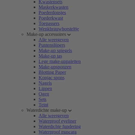
Kwastensets
Maskerkwasten
Poederdonsjes
Poederkwast
Toepassers
Wenkbrauwborsteltje
Make-up accessoires
Alle weergeven
Puntenslijpers
Make-up spiegels
Make-up tas
Lege make-uppaletten
Make-upsponzen
Blotting Paper
Konjac spons
Nagels
Lippen
Ogen
Sets
Teint
Waterdichte make-up
Alle weergeven
Waterproof eyeliner
Waterdichte fundering
Waterproof mascara