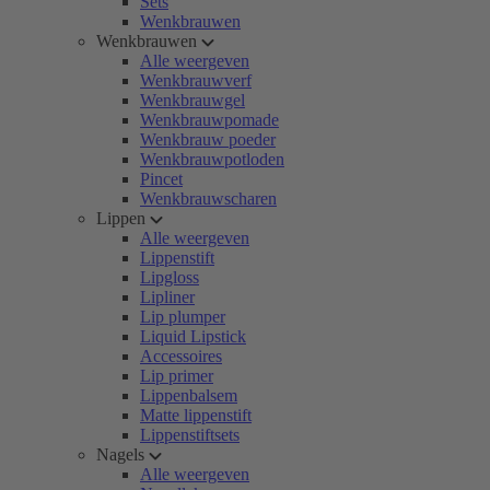
Sets
Wenkbrauwen
Wenkbrauwen
Alle weergeven
Wenkbrauwverf
Wenkbrauwgel
Wenkbrauwpomade
Wenkbrauw poeder
Wenkbrauwpotloden
Pincet
Wenkbrauwscharen
Lippen
Alle weergeven
Lippenstift
Lipgloss
Lipliner
Lip plumper
Liquid Lipstick
Accessoires
Lip primer
Lippenbalsem
Matte lippenstift
Lippenstiftsets
Nagels
Alle weergeven