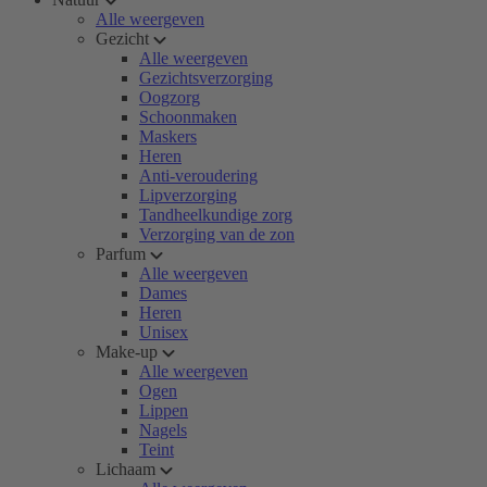
Alle weergeven
Gezicht
Alle weergeven
Gezichtsverzorging
Oogzorg
Schoonmaken
Maskers
Heren
Anti-veroudering
Lipverzorging
Tandheelkundige zorg
Verzorging van de zon
Parfum
Alle weergeven
Dames
Heren
Unisex
Make-up
Alle weergeven
Ogen
Lippen
Nagels
Teint
Lichaam