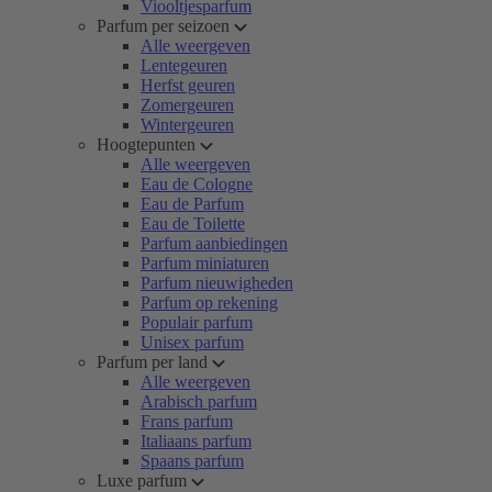
Viooltjesparfum
Parfum per seizoen
Alle weergeven
Lentegeuren
Herfst geuren
Zomergeuren
Wintergeuren
Hoogtepunten
Alle weergeven
Eau de Cologne
Eau de Parfum
Eau de Toilette
Parfum aanbiedingen
Parfum miniaturen
Parfum nieuwigheden
Parfum op rekening
Populair parfum
Unisex parfum
Parfum per land
Alle weergeven
Arabisch parfum
Frans parfum
Italiaans parfum
Spaans parfum
Luxe parfum