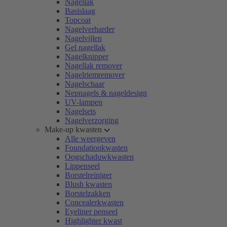
Nagellak
Basislaag
Topcoat
Nagelverharder
Nagelvijlen
Gel nagellak
Nagelknipper
Nagellak remover
Nagelriemremover
Nagelschaar
Nepnagels & nageldesign
UV-lampen
Nagelsets
Nagelverzorging
Make-up kwasten
Alle weergeven
Foundationkwasten
Oogschaduwkwasten
Lippenseel
Borstelreiniger
Blush kwasten
Borstelzakken
Concealerkwasten
Eyeliner penseel
Highlighter kwast