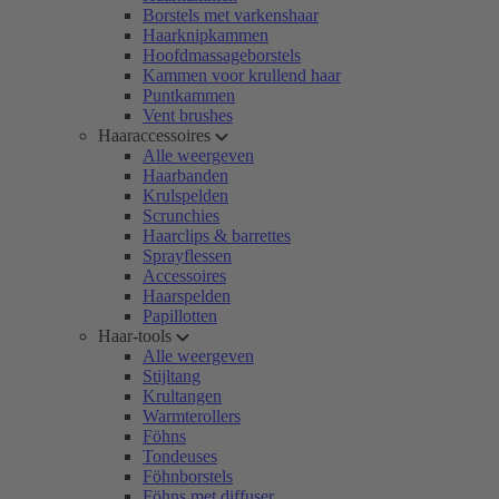
Borstels met varkenshaar
Haarknipkammen
Hoofdmassageborstels
Kammen voor krullend haar
Puntkammen
Vent brushes
Haaraccessoires
Alle weergeven
Haarbanden
Krulspelden
Scrunchies
Haarclips & barrettes
Sprayflessen
Accessoires
Haarspelden
Papillotten
Haar-tools
Alle weergeven
Stijltang
Krultangen
Warmterollers
Föhns
Tondeuses
Föhnborstels
Föhns met diffuser