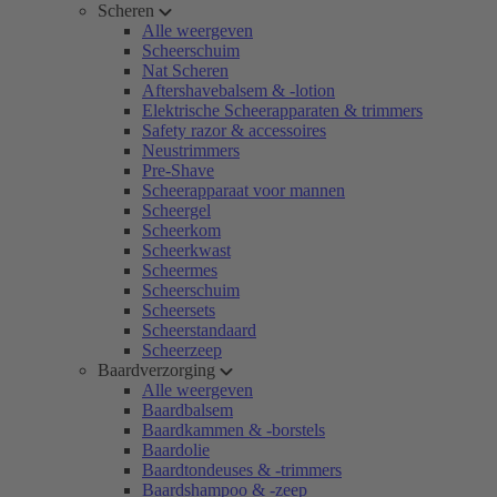
Scheren
Alle weergeven
Scheerschuim
Nat Scheren
Aftershavebalsem & -lotion
Elektrische Scheerapparaten & trimmers
Safety razor & accessoires
Neustrimmers
Pre-Shave
Scheerapparaat voor mannen
Scheergel
Scheerkom
Scheerkwast
Scheermes
Scheerschuim
Scheersets
Scheerstandaard
Scheerzeep
Baardverzorging
Alle weergeven
Baardbalsem
Baardkammen & -borstels
Baardolie
Baardtondeuses & -trimmers
Baardshampoo & -zeep