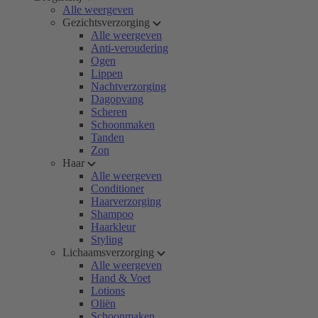
Alle weergeven
Gezichtsverzorging
Alle weergeven
Anti-veroudering
Ogen
Lippen
Nachtverzorging
Dagopvang
Scheren
Schoonmaken
Tanden
Zon
Haar
Alle weergeven
Conditioner
Haarverzorging
Shampoo
Haarkleur
Styling
Lichaamsverzorging
Alle weergeven
Hand & Voet
Lotions
Oliën
Schoonmaken