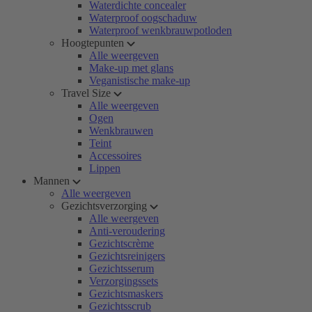
Waterdichte concealer
Waterproof oogschaduw
Waterproof wenkbrauwpotloden
Hoogtepunten
Alle weergeven
Make-up met glans
Veganistische make-up
Travel Size
Alle weergeven
Ogen
Wenkbrauwen
Teint
Accessoires
Lippen
Mannen
Alle weergeven
Gezichtsverzorging
Alle weergeven
Anti-veroudering
Gezichtscrème
Gezichtsreinigers
Gezichtsserum
Verzorgingssets
Gezichtsmaskers
Gezichtsscrub