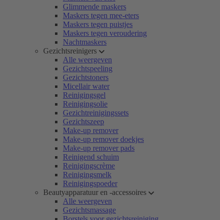
Glimmende maskers
Maskers tegen mee-eters
Maskers tegen puistjes
Maskers tegen veroudering
Nachtmaskers
Gezichtsreinigers
Alle weergeven
Gezichtspeeling
Gezichtstoners
Micellair water
Reinigingsgel
Reinigingsolie
Gezichtreinigingssets
Gezichtszeep
Make-up remover
Make-up remover doekjes
Make-up remover pads
Reinigend schuim
Reinigingscrème
Reinigingsmelk
Reinigingspoeder
Beautyapparatuur en -accessoires
Alle weergeven
Gezichtsmassage
Borstels voor gezichtsreiniging