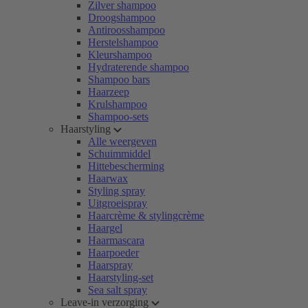
Zilver shampoo
Droogshampoo
Antiroosshampoo
Herstelshampoo
Kleurshampoo
Hydraterende shampoo
Shampoo bars
Haarzeep
Krulshampoo
Shampoo-sets
Haarstyling
Alle weergeven
Schuimmiddel
Hittebescherming
Haarwax
Styling spray
Uitgroeispray
Haarcrème & stylingcrème
Haargel
Haarmascara
Haarpoeder
Haarspray
Haarstyling-set
Sea salt spray
Leave-in verzorging