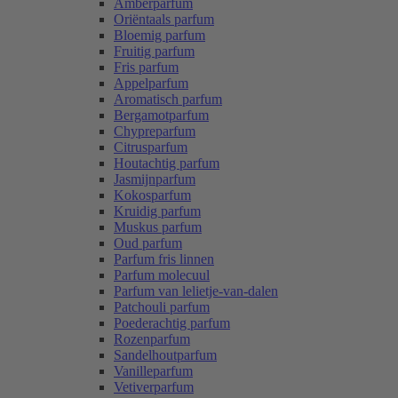
Amberparfum
Oriëntaals parfum
Bloemig parfum
Fruitig parfum
Fris parfum
Appelparfum
Aromatisch parfum
Bergamotparfum
Chypreparfum
Citrusparfum
Houtachtig parfum
Jasmijnparfum
Kokosparfum
Kruidig parfum
Muskus parfum
Oud parfum
Parfum fris linnen
Parfum molecuul
Parfum van lelietje-van-dalen
Patchouli parfum
Poederachtig parfum
Rozenparfum
Sandelhoutparfum
Vanilleparfum
Vetiverparfum