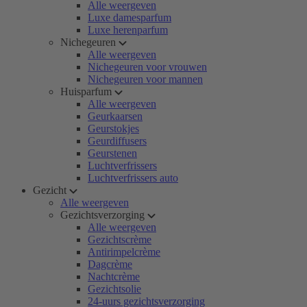
Alle weergeven
Luxe damesparfum
Luxe herenparfum
Nichegeuren
Alle weergeven
Nichegeuren voor vrouwen
Nichegeuren voor mannen
Huisparfum
Alle weergeven
Geurkaarsen
Geurstokjes
Geurdiffusers
Geurstenen
Luchtverfrissers
Luchtverfrissers auto
Gezicht
Alle weergeven
Gezichtsverzorging
Alle weergeven
Gezichtscrème
Antirimpelcrème
Dagcrème
Nachtcrème
Gezichtsolie
24-uurs gezichtsverzorging