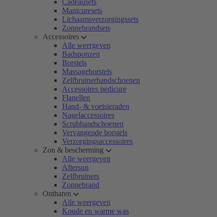
Cadeausets
Manicuresets
Lichaamsverzorgingssets
Zonnebrandsets
Accessoires
Alle weergeven
Badsponzen
Borstels
Massageborstels
Zelfbruinerhandschoenen
Accessoires pedicure
Flanellen
Hand- & voetsieraden
Nagelaccessoires
Scrubhandschoenen
Vervangende borstels
Verzorgingsaccessoires
Zon & bescherming
Alle weergeven
Aftersun
Zelfbruiners
Zonnebrand
Ontharen
Alle weergeven
Koude en warme was