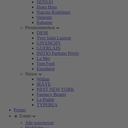
SENSAI
Hugo Boss
Narciso Rodriguez
Shiseido
Rabanne
Premiummerken
DIOR
Yves Saint Laurent
GIVENCHY
GUERLAIN
INITIO Parfums Privés
La Mer
Tom Ford
Eisenberg
Nieuw
Widian
IRÄYE
NEST NEW YORK
Farmacy Beauty
La Prairie
TYPEBEA
Promo
☀️ Zomer
Alle weergeven
Highlights