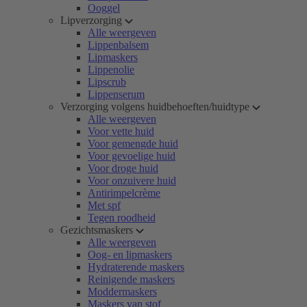
Ooggel
Lipverzorging
Alle weergeven
Lippenbalsem
Lipmaskers
Lippenolie
Lipscrub
Lippenserum
Verzorging volgens huidbehoeften/huidtype
Alle weergeven
Voor vette huid
Voor gemengde huid
Voor gevoelige huid
Voor droge huid
Voor onzuivere huid
Antirimpelcrème
Met spf
Tegen roodheid
Gezichtsmaskers
Alle weergeven
Oog- en lipmaskers
Hydraterende maskers
Reinigende maskers
Moddermaskers
Maskers van stof