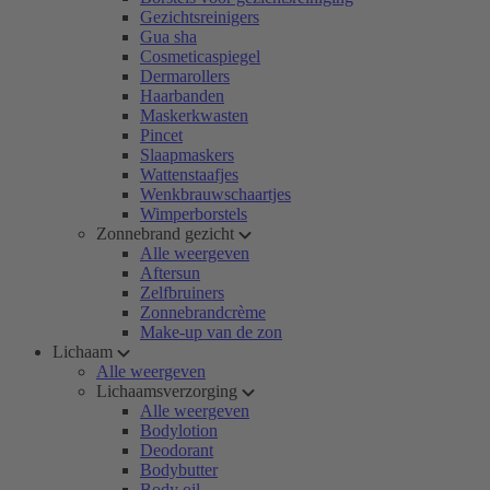
Gezichtsreinigers
Gua sha
Cosmeticaspiegel
Dermarollers
Haarbanden
Maskerkwasten
Pincet
Slaapmaskers
Wattenstaafjes
Wenkbrauwschaartjes
Wimperborstels
Zonnebrand gezicht
Alle weergeven
Aftersun
Zelfbruiners
Zonnebrandcrème
Make-up van de zon
Lichaam
Alle weergeven
Lichaamsverzorging
Alle weergeven
Bodylotion
Deodorant
Bodybutter
Body oil