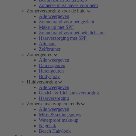
Zomerse must-haves voor hem
Zomerverzorging voor de huid
Alle weergeven
Zonnebrand voor het gezicht
Make-up met SPF
Zonnebrand voor het hele lichaam
Haarverzorging met SPF
Aftersun
Zelfbruiner
Zomergeuren
Alle weergeven
Damesgeuren
Herengeuren
Bodyspray
Huidverzorging
Alle weergeven
Gezicht & Lichaamsverzorging
Haarverzorging
Zomerse make-up en trends
Alle weergeven
Mists & setting sprays
Waterproof make-up
Nagellak
Beach Hair-look