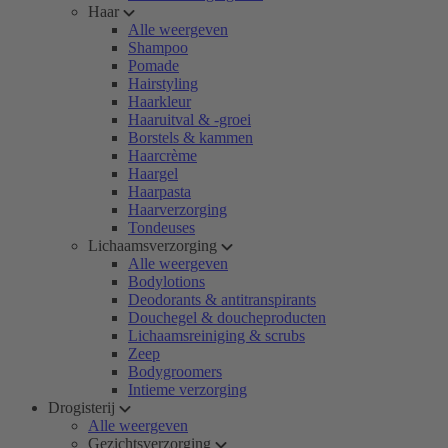
Haar
Alle weergeven
Shampoo
Pomade
Hairstyling
Haarkleur
Haaruitval & -groei
Borstels & kammen
Haarcrème
Haargel
Haarpasta
Haarverzorging
Tondeuses
Lichaamsverzorging
Alle weergeven
Bodylotions
Deodorants & antitranspirants
Douchegel & doucheproducten
Lichaamsreiniging & scrubs
Zeep
Bodygroomers
Intieme verzorging
Drogisterij
Alle weergeven
Gezichtsverzorging