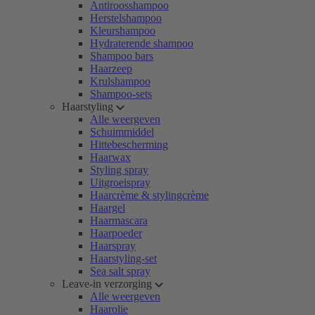
Antiroosshampoo
Herstelshampoo
Kleurshampoo
Hydraterende shampoo
Shampoo bars
Haarzeep
Krulshampoo
Shampoo-sets
Haarstyling
Alle weergeven
Schuimmiddel
Hittebescherming
Haarwax
Styling spray
Uitgroeispray
Haarcrème & stylingcrème
Haargel
Haarmascara
Haarpoeder
Haarspray
Haarstyling-set
Sea salt spray
Leave-in verzorging
Alle weergeven
Haarolie