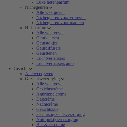
Luxe herenparfum
Nichegeuren
Alle weergeven
Nichegeuren voor vrouwen
Nichegeuren voor mannen
Huisparfum
Alle weergeven
Geurkaarsen
Geurstokjes
Geurdiffusers
Geurstenen
Luchtverfrissers
Luchtverfrissers auto
Gezicht
Alle weergeven
Gezichtsverzorging
Alle weergeven
Gezichtscrème
Antirimpelcrème
Dagcrème
Nachtcrème
Gezichtsolie
24-uurs gezichtsverzorging
Anti-puistjesverzorging
Bb- & cc-crème