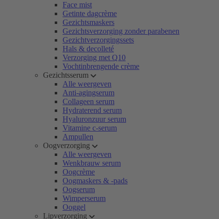
Face mist
Getinte dagcrème
Gezichtsmaskers
Gezichtsverzorging zonder parabenen
Gezichtverzorgingssets
Hals & decolleté
Verzorging met Q10
Vochtinbrengende crème
Gezichtsserum
Alle weergeven
Anti-agingserum
Collageen serum
Hydraterend serum
Hyaluronzuur serum
Vitamine c-serum
Ampullen
Oogverzorging
Alle weergeven
Wenkbrauw serum
Oogcrème
Oogmaskers & -pads
Oogserum
Wimperserum
Ooggel
Lipverzorging