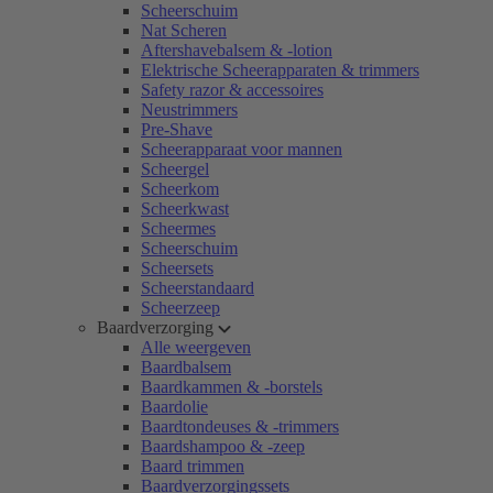
Scheerschuim
Nat Scheren
Aftershavebalsem & -lotion
Elektrische Scheerapparaten & trimmers
Safety razor & accessoires
Neustrimmers
Pre-Shave
Scheerapparaat voor mannen
Scheergel
Scheerkom
Scheerkwast
Scheermes
Scheerschuim
Scheersets
Scheerstandaard
Scheerzeep
Baardverzorging
Alle weergeven
Baardbalsem
Baardkammen & -borstels
Baardolie
Baardtondeuses & -trimmers
Baardshampoo & -zeep
Baard trimmen
Baardverzorgingssets