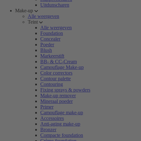
Uitdunscharen
Make-up
Alle weergeven
Teint
Alle weergeven
Foundation
Concealer
Poeder
Blush
Markeerstift
BB- & CC-Cream
Camouflage Make-up
Color correctors
Contour palette
Contouring
Fixing sprays & powders
Make-up remover
Mineraal poeder
Primer
Camouflage make-up
Accessoires
Anti-aging make-up
Bronzer
Compacte foundation
Crème-foundation