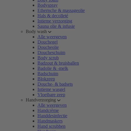
Bodyspray
Etherische & massageolie
Hals & decolleté
Intieme verzorging
Sauna olie & infusie
Body wash
Alle weergeven
Douchegel
Doucheolie
Doucheschuim
Body scrub
Badzout & bruisballen
Badolie & -melk
Badschuim
Blokzeep
Douche- & badsets
Intieme wasgel
Vloeibare zeep
Handverzorging
Alle weergeven
Handcrème
Handdesinfectie
Handmaskers
Hand scrubben