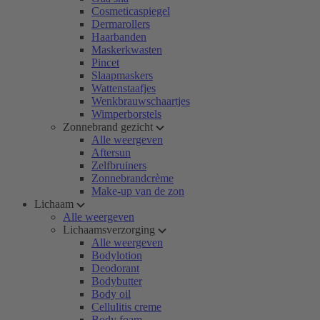
Cosmeticaspiegel
Dermarollers
Haarbanden
Maskerkwasten
Pincet
Slaapmaskers
Wattenstaafjes
Wenkbrauwschaartjes
Wimperborstels
Zonnebrand gezicht
Alle weergeven
Aftersun
Zelfbruiners
Zonnebrandcrème
Make-up van de zon
Lichaam
Alle weergeven
Lichaamsverzorging
Alle weergeven
Bodylotion
Deodorant
Bodybutter
Body oil
Cellulitis creme
Body foam