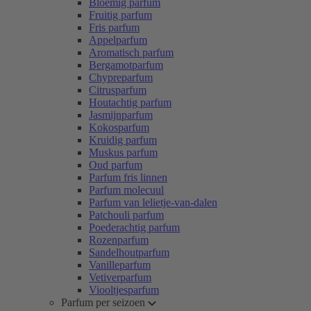
Bloemig parfum
Fruitig parfum
Fris parfum
Appelparfum
Aromatisch parfum
Bergamotparfum
Chypreparfum
Citrusparfum
Houtachtig parfum
Jasmijnparfum
Kokosparfum
Kruidig parfum
Muskus parfum
Oud parfum
Parfum fris linnen
Parfum molecuul
Parfum van lelietje-van-dalen
Patchouli parfum
Poederachtig parfum
Rozenparfum
Sandelhoutparfum
Vanilleparfum
Vetiverparfum
Viooltjesparfum
Parfum per seizoen