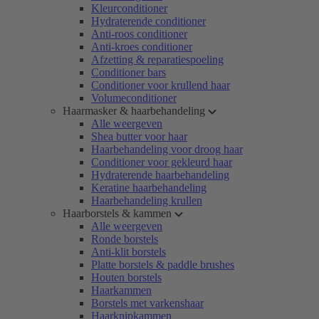
Kleurconditioner
Hydraterende conditioner
Anti-roos conditioner
Anti-kroes conditioner
Afzetting & reparatiespoeling
Conditioner bars
Conditioner voor krullend haar
Volumeconditioner
Haarmasker & haarbehandeling
Alle weergeven
Shea butter voor haar
Haarbehandeling voor droog haar
Conditioner voor gekleurd haar
Hydraterende haarbehandeling
Keratine haarbehandeling
Haarbehandeling krullen
Haarborstels & kammen
Alle weergeven
Ronde borstels
Anti-klit borstels
Platte borstels & paddle brushes
Houten borstels
Haarkammen
Borstels met varkenshaar
Haarknipkammen