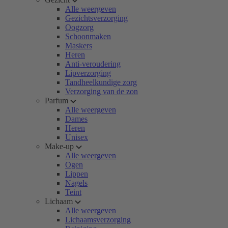
Alle weergeven
Gezichtsverzorging
Oogzorg
Schoonmaken
Maskers
Heren
Anti-veroudering
Lipverzorging
Tandheelkundige zorg
Verzorging van de zon
Parfum
Alle weergeven
Dames
Heren
Unisex
Make-up
Alle weergeven
Ogen
Lippen
Nagels
Teint
Lichaam
Alle weergeven
Lichaamsverzorging