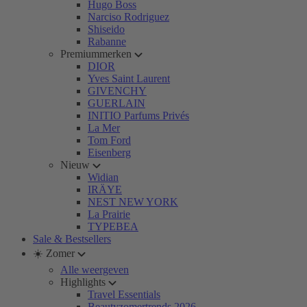
Hugo Boss
Narciso Rodriguez
Shiseido
Rabanne
Premiummerken
DIOR
Yves Saint Laurent
GIVENCHY
GUERLAIN
INITIO Parfums Privés
La Mer
Tom Ford
Eisenberg
Nieuw
Widian
IRÄYE
NEST NEW YORK
La Prairie
TYPEBEA
Sale & Bestsellers
☀️ Zomer
Alle weergeven
Highlights
Travel Essentials
Beautyzomertrends 2026