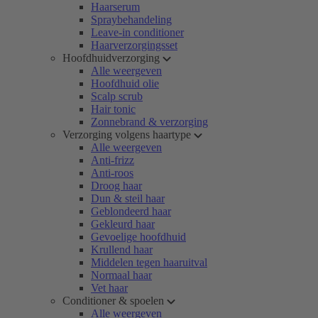
Haarserum
Spraybehandeling
Leave-in conditioner
Haarverzorgingsset
Hoofdhuidverzorging
Alle weergeven
Hoofdhuid olie
Scalp scrub
Hair tonic
Zonnebrand & verzorging
Verzorging volgens haartype
Alle weergeven
Anti-frizz
Anti-roos
Droog haar
Dun & steil haar
Geblondeerd haar
Gekleurd haar
Gevoelige hoofdhuid
Krullend haar
Middelen tegen haaruitval
Normaal haar
Vet haar
Conditioner & spoelen
Alle weergeven