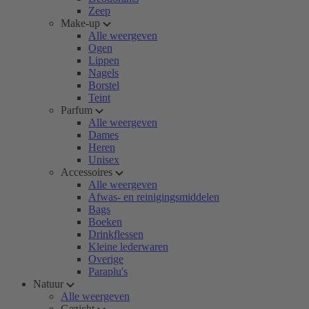
Zeep
Make-up
Alle weergeven
Ogen
Lippen
Nagels
Borstel
Teint
Parfum
Alle weergeven
Dames
Heren
Unisex
Accessoires
Alle weergeven
Afwas- en reinigingsmiddelen
Bags
Boeken
Drinkflessen
Kleine lederwaren
Overige
Paraplu's
Natuur
Alle weergeven
Gezicht