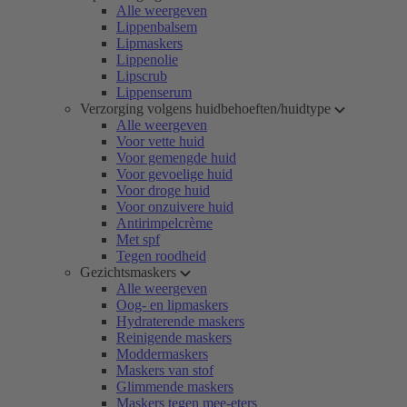
Alle weergeven
Lippenbalsem
Lipmaskers
Lippenolie
Lipscrub
Lippenserum
Verzorging volgens huidbehoeften/huidtype
Alle weergeven
Voor vette huid
Voor gemengde huid
Voor gevoelige huid
Voor droge huid
Voor onzuivere huid
Antirimpelcrème
Met spf
Tegen roodheid
Gezichtsmaskers
Alle weergeven
Oog- en lipmaskers
Hydraterende maskers
Reinigende maskers
Moddermaskers
Maskers van stof
Glimmende maskers
Maskers tegen mee-eters