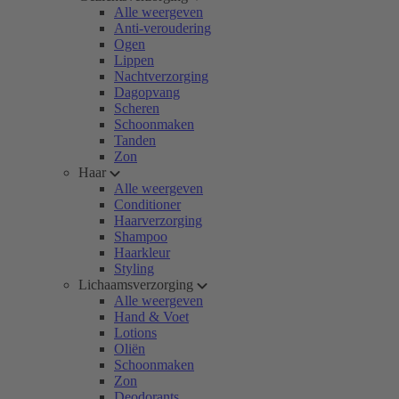
Alle weergeven
Anti-veroudering
Ogen
Lippen
Nachtverzorging
Dagopvang
Scheren
Schoonmaken
Tanden
Zon
Haar
Alle weergeven
Conditioner
Haarverzorging
Shampoo
Haarkleur
Styling
Lichaamsverzorging
Alle weergeven
Hand & Voet
Lotions
Oliën
Schoonmaken
Zon
Deodorants