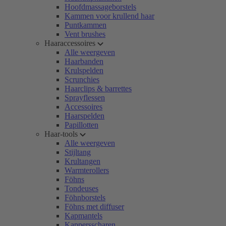
Hoofdmassageborstels
Kammen voor krullend haar
Puntkammen
Vent brushes
Haaraccessoires
Alle weergeven
Haarbanden
Krulspelden
Scrunchies
Haarclips & barrettes
Sprayflessen
Accessoires
Haarspelden
Papillotten
Haar-tools
Alle weergeven
Stijltang
Krultangen
Warmterollers
Föhns
Tondeuses
Föhnborstels
Föhns met diffuser
Kapmantels
Kappersscharen