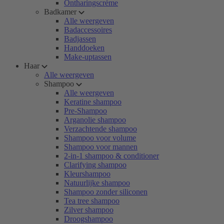
Ontharingscrème
Badkamer
Alle weergeven
Badaccessoires
Badjassen
Handdoeken
Make-uptassen
Haar
Alle weergeven
Shampoo
Alle weergeven
Keratine shampoo
Pre-Shampoo
Arganolie shampoo
Verzachtende shampoo
Shampoo voor volume
Shampoo voor mannen
2-in-1 shampoo & conditioner
Clarifying shampoo
Kleurshampoo
Natuurlijke shampoo
Shampoo zonder siliconen
Tea tree shampoo
Zilver shampoo
Droogshampoo