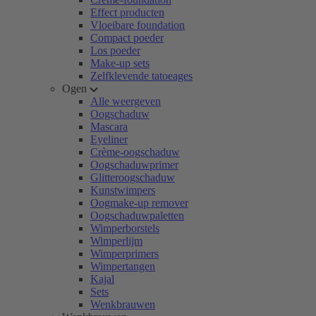
Effect producten
Vloeibare foundation
Compact poeder
Los poeder
Make-up sets
Zelfklevende tatoeages
Ogen
Alle weergeven
Oogschaduw
Mascara
Eyeliner
Crème-oogschaduw
Oogschaduwprimer
Glitteroogschaduw
Kunstwimpers
Oogmake-up remover
Oogschaduwpaletten
Wimperborstels
Wimperlijm
Wimperprimers
Wimpertangen
Kajal
Sets
Wenkbrauwen