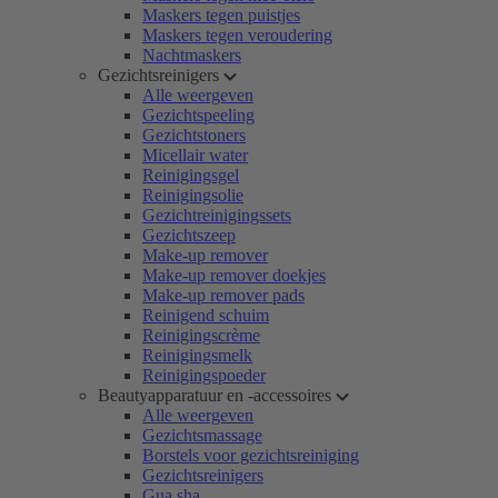
Maskers tegen puistjes
Maskers tegen veroudering
Nachtmaskers
Gezichtsreinigers
Alle weergeven
Gezichtspeeling
Gezichtstoners
Micellair water
Reinigingsgel
Reinigingsolie
Gezichtreinigingssets
Gezichtszeep
Make-up remover
Make-up remover doekjes
Make-up remover pads
Reinigend schuim
Reinigingscrème
Reinigingsmelk
Reinigingspoeder
Beautyapparatuur en -accessoires
Alle weergeven
Gezichtsmassage
Borstels voor gezichtsreiniging
Gezichtsreinigers
Gua sha