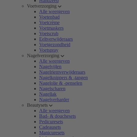
Handzeep
Voetverzorging
Alle weergeven
Voetenbad
Voetcrème
Voetmaskers
Voetscrub
Eeltverwijderaars
Voetgezondheid
Voetspray
Nagelverzorging
Alle weergeven
Nagelvijlen
Nagelriemverwijderaars
Nagelknippers & -tangen
Nagelolie & -penselen
Nagelscharen
Nagellak
Nagelverharder
Beautysets
Alle weergeven
Bad- & douchesets
Pedicuresets
Cadeausets
Manicuresets