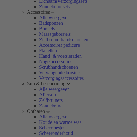
Lichaamsverzorgingssets
Zonnebrandsets
Accessoires
Alle weergeven
Badsponzen
Borstels
Massageborstels
Zelfbruinerhandschoenen
Accessoires pedicure
Flanellen
Hand- & voetsieraden
Nagelaccessoires
Scrubhandschoenen
Vervangende borstels
Verzorgingsaccessoires
Zon & bescherming
Alle weergeven
Aftersun
Zelfbruiners
Zonnebrand
Ontharen
Alle weergeven
Koude en warme was
Scheermesjes
Scheeronderhoud