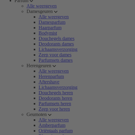
Parfum
Alle weergeven
Damesgeuren
Alle weergeven
Damesparfum
Haarparfum
Bodymist
Douchegels dames
Deodorants dames
Lichaamsverzorging
Zeep voor dames
Parfumsets dames
Herengeuren
Alle weergeven
Herenparfum
Aftershave
Lichaamsverzorging
Douchegels heren
Deodorants heren
Parfumsets heren
Zeep voor heren
Geurnoten
Alle weergeven
Amberparfum
Oriëntaals parfum