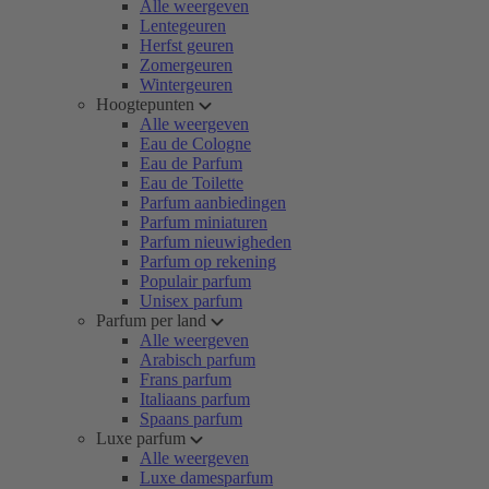
Alle weergeven
Lentegeuren
Herfst geuren
Zomergeuren
Wintergeuren
Hoogtepunten
Alle weergeven
Eau de Cologne
Eau de Parfum
Eau de Toilette
Parfum aanbiedingen
Parfum miniaturen
Parfum nieuwigheden
Parfum op rekening
Populair parfum
Unisex parfum
Parfum per land
Alle weergeven
Arabisch parfum
Frans parfum
Italiaans parfum
Spaans parfum
Luxe parfum
Alle weergeven
Luxe damesparfum