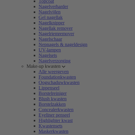
Topcoat
Nagelverharder
Nagelvijlen
Gel nagellak
Nagelknipper
Nagellak remover
Nagelriemremover
Nagelschaar
Nepnagels & nageldesign
UV-lampen
Nagelsets
Nagelverzorging
Make-up kwasten
Alle weergeven
Foundationkwasten
Oogschaduwkwasten
Lippenseel
Borstelreiniger
Blush kwasten
Borstelzakken
Concealerkwasten
Eyeliner penseel
Highlighter kwast
Kwastensets
Maskerkwasten