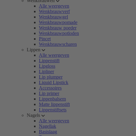
Wenkbrauwen
Alle weergeven
Wenkbrauwverf
Wenkbrauwgel
Wenkbrauwpomade
Wenkbrauw poeder
Wenkbrauwpotloden
Pincet
Wenkbrauwscharen
Lippen
Alle weergeven
Lippenstift
Lipgloss
Lipliner
Lip plumper
Liquid Lipstick
Accessoires
Lip primer
Lippenbalsem
Matte lippenstift
Lippenstiftsets
Nagels
Alle weergeven
Nagellak
Basislaag