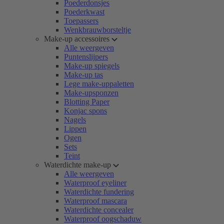
Poederdonsjes
Poederkwast
Toepassers
Wenkbrauwborsteltje
Make-up accessoires
Alle weergeven
Puntenslijpers
Make-up spiegels
Make-up tas
Lege make-uppaletten
Make-upsponzen
Blotting Paper
Konjac spons
Nagels
Lippen
Ogen
Sets
Teint
Waterdichte make-up
Alle weergeven
Waterproof eyeliner
Waterdichte fundering
Waterproof mascara
Waterdichte concealer
Waterproof oogschaduw