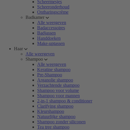
Scheermesjes
Scheeronderhoud
Ontharingscrème
Badkamer
Alle weergeven
Badaccessoires
Badjassen
Handdoeken
Make-uptassen
Haar
Alle weergeven
Shampoo
Alle weergeven
Keratine shampoo
Pre-Shampoo
Arganolie shampoo
Verzachtende shampoo
Shampoo voor volume
Shampoo voor mannen
2-in-1 shampoo & conditioner
Clarifying shampoo
Kleurshampoo
Natuurlijke shampoo
Shampoo zonder siliconen
Tea tree shampoo