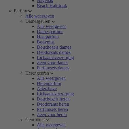
Nagellak
Beach Hair-look
Parfum
Alle weergeven
Damesgeuren
Alle weergeven
Damesparfum
Haarparfum
Bodymist
Douchegels dames
Deodorants dames
Lichaamsverzorging
Zeep voor dames
Parfumsets dames
Herengeuren
Alle weergeven
Herenparfum
Aftershave
Lichaamsverzorging
Douchegels heren
Deodorants heren
Parfumsets heren
Zeep voor heren
Geurnoten
Alle weergeven