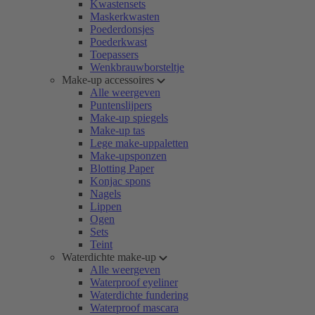
Kwastensets
Maskerkwasten
Poederdonsjes
Poederkwast
Toepassers
Wenkbrauwborsteltje
Make-up accessoires
Alle weergeven
Puntenslijpers
Make-up spiegels
Make-up tas
Lege make-uppaletten
Make-upsponzen
Blotting Paper
Konjac spons
Nagels
Lippen
Ogen
Sets
Teint
Waterdichte make-up
Alle weergeven
Waterproof eyeliner
Waterdichte fundering
Waterproof mascara