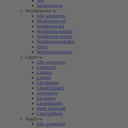
Sets
Wenkbrauwen
Wenkbrauwen
Alle weergeven
Wenkbrauwverf
Wenkbrauwgel
Wenkbrauwpomade
Wenkbrauw poeder
Wenkbrauwpotloden
Pincet
Wenkbrauwscharen
Lippen
Alle weergeven
Lippenstift
Lipgloss
Lipliner
Lip plumper
Liquid Lipstick
Accessoires
Lip primer
Lippenbalsem
Matte lippenstift
Lippenstiftsets
Nagels
Alle weergeven