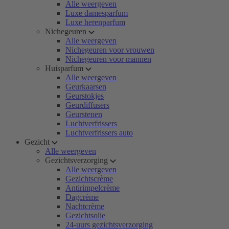
Alle weergeven
Luxe damesparfum
Luxe herenparfum
Nichegeuren
Alle weergeven
Nichegeuren voor vrouwen
Nichegeuren voor mannen
Huisparfum
Alle weergeven
Geurkaarsen
Geurstokjes
Geurdiffusers
Geurstenen
Luchtverfrissers
Luchtverfrissers auto
Gezicht
Alle weergeven
Gezichtsverzorging
Alle weergeven
Gezichtscrème
Antirimpelcrème
Dagcrème
Nachtcrème
Gezichtsolie
24-uurs gezichtsverzorging