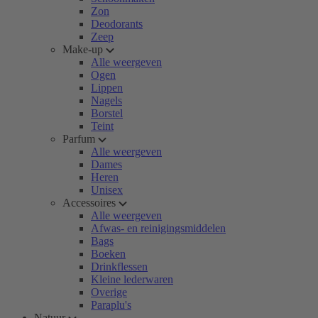
Zon
Deodorants
Zeep
Make-up
Alle weergeven
Ogen
Lippen
Nagels
Borstel
Teint
Parfum
Alle weergeven
Dames
Heren
Unisex
Accessoires
Alle weergeven
Afwas- en reinigingsmiddelen
Bags
Boeken
Drinkflessen
Kleine lederwaren
Overige
Paraplu's
Natuur