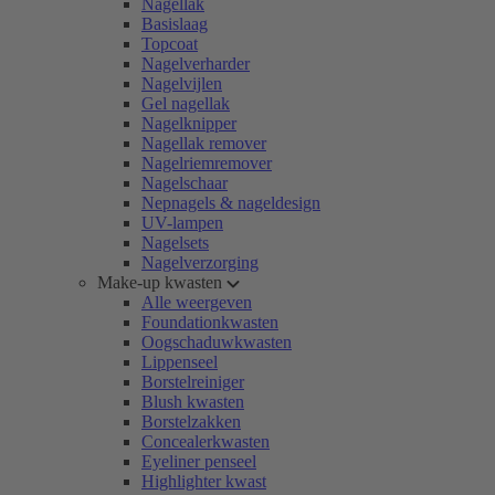
Nagellak
Basislaag
Topcoat
Nagelverharder
Nagelvijlen
Gel nagellak
Nagelknipper
Nagellak remover
Nagelriemremover
Nagelschaar
Nepnagels & nageldesign
UV-lampen
Nagelsets
Nagelverzorging
Make-up kwasten
Alle weergeven
Foundationkwasten
Oogschaduwkwasten
Lippenseel
Borstelreiniger
Blush kwasten
Borstelzakken
Concealerkwasten
Eyeliner penseel
Highlighter kwast