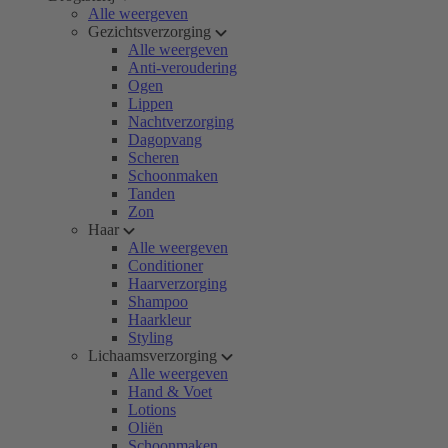
Alle weergeven
Gezichtsverzorging
Alle weergeven
Anti-veroudering
Ogen
Lippen
Nachtverzorging
Dagopvang
Scheren
Schoonmaken
Tanden
Zon
Haar
Alle weergeven
Conditioner
Haarverzorging
Shampoo
Haarkleur
Styling
Lichaamsverzorging
Alle weergeven
Hand & Voet
Lotions
Oliën
Schoonmaken