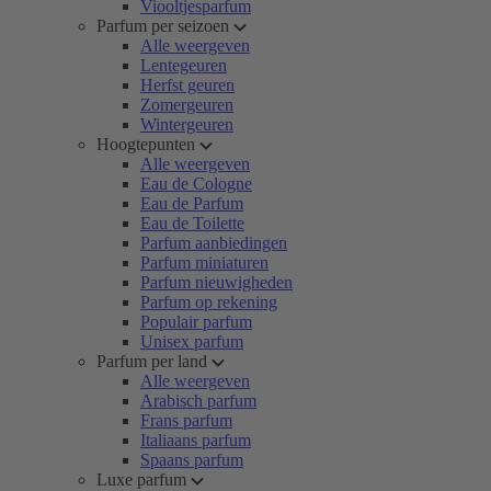
Viooltjesparfum
Parfum per seizoen
Alle weergeven
Lentegeuren
Herfst geuren
Zomergeuren
Wintergeuren
Hoogtepunten
Alle weergeven
Eau de Cologne
Eau de Parfum
Eau de Toilette
Parfum aanbiedingen
Parfum miniaturen
Parfum nieuwigheden
Parfum op rekening
Populair parfum
Unisex parfum
Parfum per land
Alle weergeven
Arabisch parfum
Frans parfum
Italiaans parfum
Spaans parfum
Luxe parfum