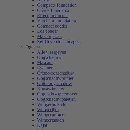
Compacte foundation
Crème-foundation
Effect producten
Vloeibare foundation
Compact poeder
Los poeder
Make-up sets
Zelfklevende tatoeages
Ogen
Alle weergeven
Oogschaduw
Mascara
Eyeliner
Crème-oogschaduw
Oogschaduwprimer
Glitteroogschaduw
Kunstwimpers
Oogmake-up remover
Oogschaduwpaletten
Wimperborstels
Wimperlijm
Wimperprimers
Wimpertangen
Kajal