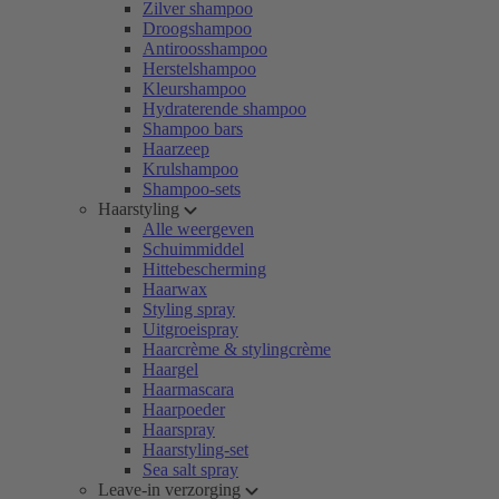
Zilver shampoo
Droogshampoo
Antiroosshampoo
Herstelshampoo
Kleurshampoo
Hydraterende shampoo
Shampoo bars
Haarzeep
Krulshampoo
Shampoo-sets
Haarstyling
Alle weergeven
Schuimmiddel
Hittebescherming
Haarwax
Styling spray
Uitgroeispray
Haarcrème & stylingcrème
Haargel
Haarmascara
Haarpoeder
Haarspray
Haarstyling-set
Sea salt spray
Leave-in verzorging