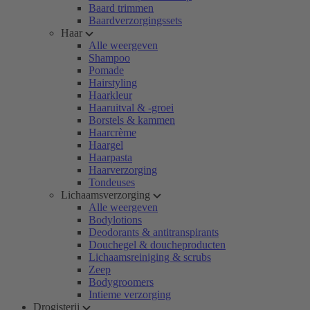
Baard trimmen
Baardverzorgingssets
Haar
Alle weergeven
Shampoo
Pomade
Hairstyling
Haarkleur
Haaruitval & -groei
Borstels & kammen
Haarcrème
Haargel
Haarpasta
Haarverzorging
Tondeuses
Lichaamsverzorging
Alle weergeven
Bodylotions
Deodorants & antitranspirants
Douchegel & doucheproducten
Lichaamsreiniging & scrubs
Zeep
Bodygroomers
Intieme verzorging
Drogisterij