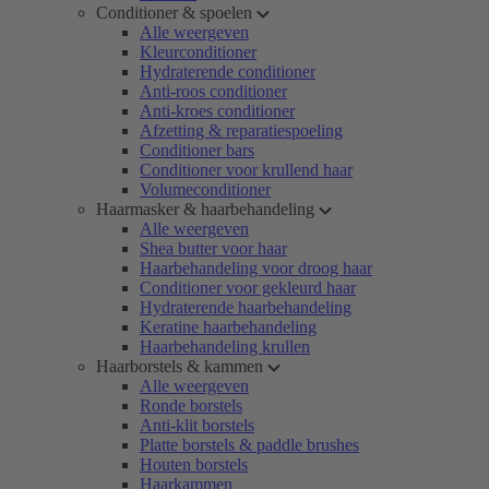
Conditioner & spoelen
Alle weergeven
Kleurconditioner
Hydraterende conditioner
Anti-roos conditioner
Anti-kroes conditioner
Afzetting & reparatiespoeling
Conditioner bars
Conditioner voor krullend haar
Volumeconditioner
Haarmasker & haarbehandeling
Alle weergeven
Shea butter voor haar
Haarbehandeling voor droog haar
Conditioner voor gekleurd haar
Hydraterende haarbehandeling
Keratine haarbehandeling
Haarbehandeling krullen
Haarborstels & kammen
Alle weergeven
Ronde borstels
Anti-klit borstels
Platte borstels & paddle brushes
Houten borstels
Haarkammen