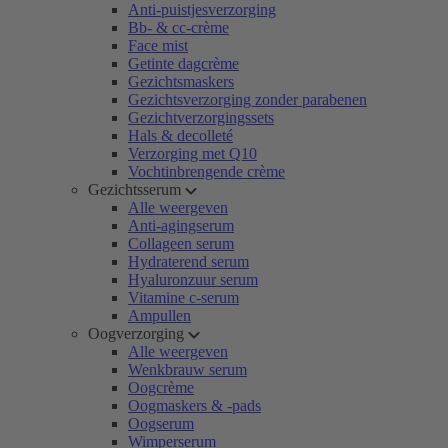
Anti-puistjesverzorging
Bb- & cc-crème
Face mist
Getinte dagcrème
Gezichtsmaskers
Gezichtsverzorging zonder parabenen
Gezichtverzorgingssets
Hals & decolleté
Verzorging met Q10
Vochtinbrengende crème
Gezichtsserum
Alle weergeven
Anti-agingserum
Collageen serum
Hydraterend serum
Hyaluronzuur serum
Vitamine c-serum
Ampullen
Oogverzorging
Alle weergeven
Wenkbrauw serum
Oogcrème
Oogmaskers & -pads
Oogserum
Wimperserum