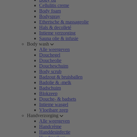
Cellulitis creme
Body foam
Bodyspray
Etherische & massageolie
Hals & decolleté
Intieme verzorging
Sauna olie & infusie
Body wash
Alle weergeven
Douchegel
Doucheolie
Doucheschuim
Body scrub
Badzout & bruisballen
Badolie & -melk
Badschuim
Blokzeep
Douche- & badsets
Intieme wasgel
Vloeibare zeep
Handverzorging
Alle weergeven
Handcrème
Handdesinfectie