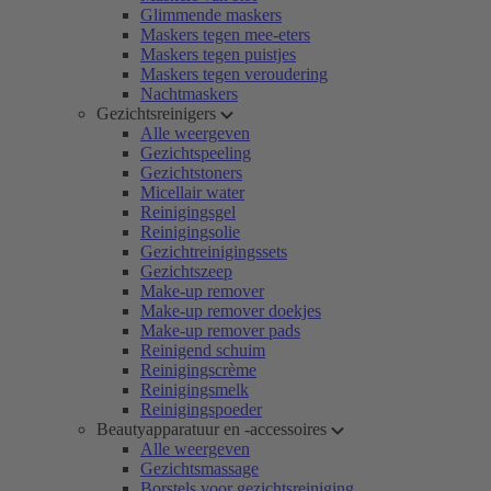
Glimmende maskers
Maskers tegen mee-eters
Maskers tegen puistjes
Maskers tegen veroudering
Nachtmaskers
Gezichtsreinigers
Alle weergeven
Gezichtspeeling
Gezichtstoners
Micellair water
Reinigingsgel
Reinigingsolie
Gezichtreinigingssets
Gezichtszeep
Make-up remover
Make-up remover doekjes
Make-up remover pads
Reinigend schuim
Reinigingscrème
Reinigingsmelk
Reinigingspoeder
Beautyapparatuur en -accessoires
Alle weergeven
Gezichtsmassage
Borstels voor gezichtsreiniging