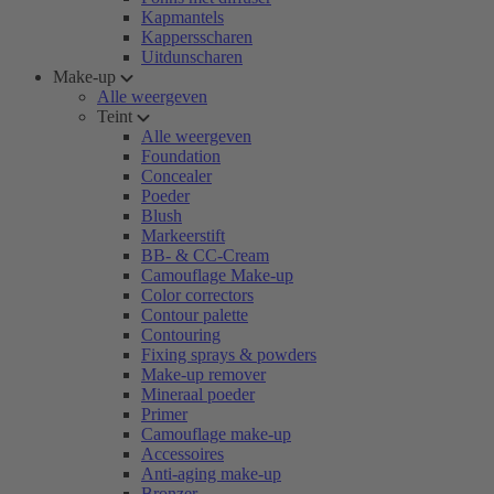
Kapmantels
Kappersscharen
Uitdunscharen
Make-up
Alle weergeven
Teint
Alle weergeven
Foundation
Concealer
Poeder
Blush
Markeerstift
BB- & CC-Cream
Camouflage Make-up
Color correctors
Contour palette
Contouring
Fixing sprays & powders
Make-up remover
Mineraal poeder
Primer
Camouflage make-up
Accessoires
Anti-aging make-up
Bronzer