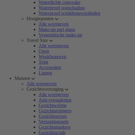
Waterdichte concealer
Waterproof oogschaduw
Waterproof wenkbrauwpotloden
Hoogtepunten
Alle weergeven
Make-up met glans
Veganistische make-up
Travel Size
Alle weergeven
Ogen
Wenkbrauwen
Teint
Accessoires
Lippen
Mannen
Alle weergeven
Gezichtsverzorging
Alle weergeven
Anti-veroudering
Gezichtscrème
Gezichtsreinigers
Gezichtsserum
Verzorgingssets
Gezichtsmaskers
Gezichtsscrub