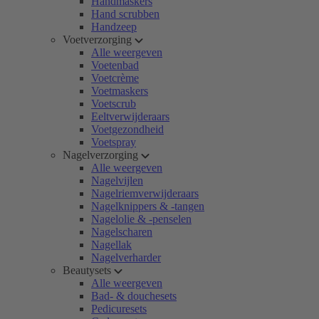
Handmaskers
Hand scrubben
Handzeep
Voetverzorging
Alle weergeven
Voetenbad
Voetcrème
Voetmaskers
Voetscrub
Eeltverwijderaars
Voetgezondheid
Voetspray
Nagelverzorging
Alle weergeven
Nagelvijlen
Nagelriemverwijderaars
Nagelknippers & -tangen
Nagelolie & -penselen
Nagelscharen
Nagellak
Nagelverharder
Beautysets
Alle weergeven
Bad- & douchesets
Pedicuresets