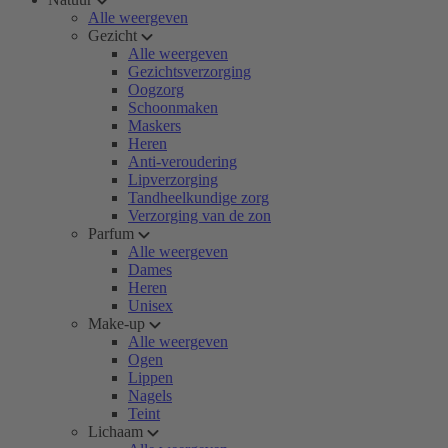
Alle weergeven
Gezicht
Alle weergeven
Gezichtsverzorging
Oogzorg
Schoonmaken
Maskers
Heren
Anti-veroudering
Lipverzorging
Tandheelkundige zorg
Verzorging van de zon
Parfum
Alle weergeven
Dames
Heren
Unisex
Make-up
Alle weergeven
Ogen
Lippen
Nagels
Teint
Lichaam