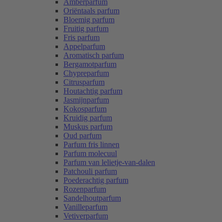
Amberparfum
Oriëntaals parfum
Bloemig parfum
Fruitig parfum
Fris parfum
Appelparfum
Aromatisch parfum
Bergamotparfum
Chypreparfum
Citrusparfum
Houtachtig parfum
Jasmijnparfum
Kokosparfum
Kruidig parfum
Muskus parfum
Oud parfum
Parfum fris linnen
Parfum molecuul
Parfum van lelietje-van-dalen
Patchouli parfum
Poederachtig parfum
Rozenparfum
Sandelhoutparfum
Vanilleparfum
Vetiverparfum