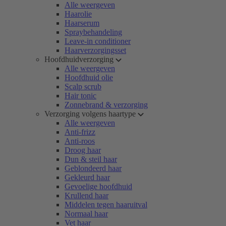
Alle weergeven
Haarolie
Haarserum
Spraybehandeling
Leave-in conditioner
Haarverzorgingsset
Hoofdhuidverzorging
Alle weergeven
Hoofdhuid olie
Scalp scrub
Hair tonic
Zonnebrand & verzorging
Verzorging volgens haartype
Alle weergeven
Anti-frizz
Anti-roos
Droog haar
Dun & steil haar
Geblondeerd haar
Gekleurd haar
Gevoelige hoofdhuid
Krullend haar
Middelen tegen haaruitval
Normaal haar
Vet haar