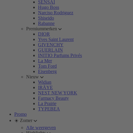
SENSAI
Hugo Boss
Narciso Rodriguez
Shiseido
Rabanne
Premiummerken
DIOR
Yves Saint Laurent
GIVENCHY
GUERLAIN
INITIO Parfums Privés
La Mer
Tom Ford
Eisenberg
Nieuw
Widian
IRÄYE
NEST NEW YORK
Farmacy Beauty
La Prairie
TYPEBEA
Promo
☀️ Zomer
Alle weergeven
Highlights