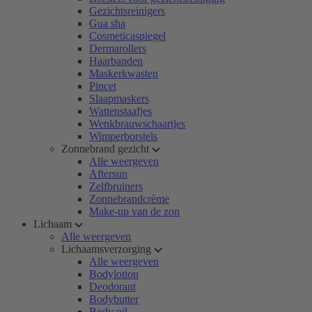
Gezichtsreinigers
Gua sha
Cosmeticaspiegel
Dermarollers
Haarbanden
Maskerkwasten
Pincet
Slaapmaskers
Wattenstaafjes
Wenkbrauwschaartjes
Wimperborstels
Zonnebrand gezicht
Alle weergeven
Aftersun
Zelfbruiners
Zonnebrandcrème
Make-up van de zon
Lichaam
Alle weergeven
Lichaamsverzorging
Alle weergeven
Bodylotion
Deodorant
Bodybutter
Body oil