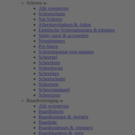
Scheren
Alle weergeven
Scheerschuim
Nat Scheren
Aftershavebalsem & -lotion
Elektrische Scheerapparaten & trimmers
Safety razor & accessoires
Neustrimmers
Pre-Shave
Scheerapparaat voor mannen
Scheergel
Scheerkom
Scheerkwast
Scheermes
Scheerschuim
Scheersets
Scheerstandaard
Scheerzeep
Baardverzorging
Alle weergeven
Baardbalsem
Baardkammen & -borstels
Baardolie
Baardtondeuses & -trimmers
Baardshampoo & -zeep