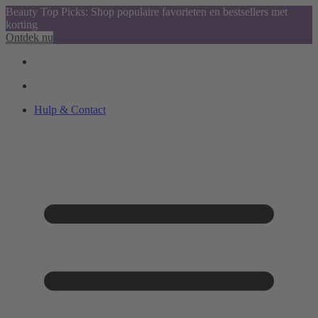
Beauty Top Picks: Shop populaire favorieten en bestsellers met
korting
Ontdek nu
Hulp & Contact