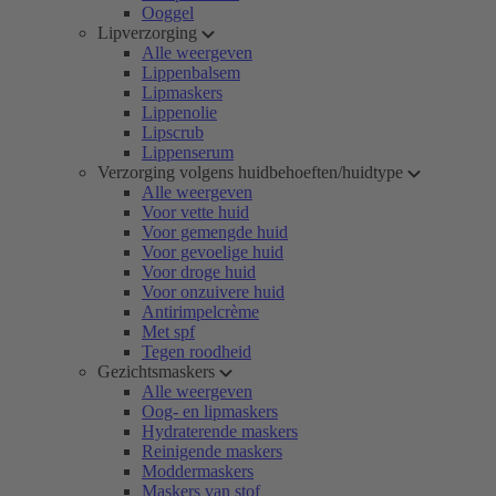
Ooggel
Lipverzorging
Alle weergeven
Lippenbalsem
Lipmaskers
Lippenolie
Lipscrub
Lippenserum
Verzorging volgens huidbehoeften/huidtype
Alle weergeven
Voor vette huid
Voor gemengde huid
Voor gevoelige huid
Voor droge huid
Voor onzuivere huid
Antirimpelcrème
Met spf
Tegen roodheid
Gezichtsmaskers
Alle weergeven
Oog- en lipmaskers
Hydraterende maskers
Reinigende maskers
Moddermaskers
Maskers van stof