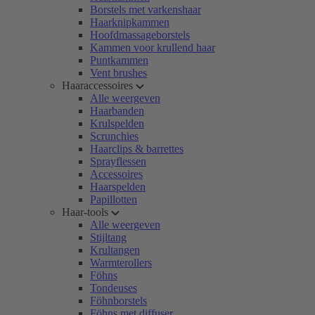
Borstels met varkenshaar
Haarknipkammen
Hoofdmassageborstels
Kammen voor krullend haar
Puntkammen
Vent brushes
Haaraccessoires
Alle weergeven
Haarbanden
Krulspelden
Scrunchies
Haarclips & barrettes
Sprayflessen
Accessoires
Haarspelden
Papillotten
Haar-tools
Alle weergeven
Stijltang
Krultangen
Warmterollers
Föhns
Tondeuses
Föhnborstels
Föhns met diffuser