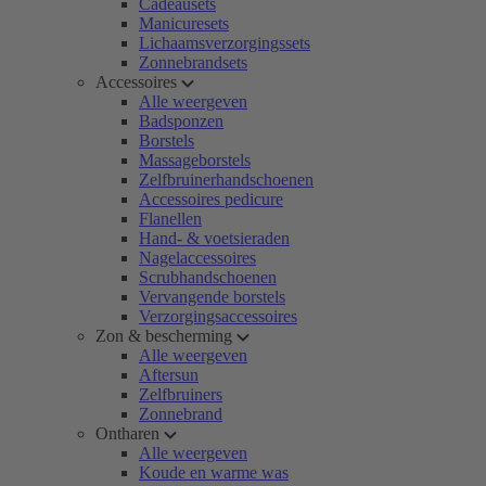
Cadeausets
Manicuresets
Lichaamsverzorgingssets
Zonnebrandsets
Accessoires
Alle weergeven
Badsponzen
Borstels
Massageborstels
Zelfbruinerhandschoenen
Accessoires pedicure
Flanellen
Hand- & voetsieraden
Nagelaccessoires
Scrubhandschoenen
Vervangende borstels
Verzorgingsaccessoires
Zon & bescherming
Alle weergeven
Aftersun
Zelfbruiners
Zonnebrand
Ontharen
Alle weergeven
Koude en warme was