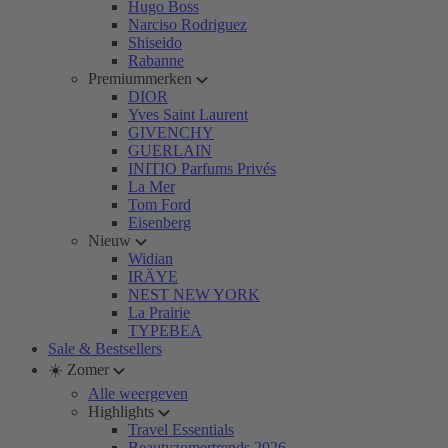
Hugo Boss
Narciso Rodriguez
Shiseido
Rabanne
Premiummerken
DIOR
Yves Saint Laurent
GIVENCHY
GUERLAIN
INITIO Parfums Privés
La Mer
Tom Ford
Eisenberg
Nieuw
Widian
IRÄYE
NEST NEW YORK
La Prairie
TYPEBEA
Sale & Bestsellers
☀️ Zomer
Alle weergeven
Highlights
Travel Essentials
Beautyzomertrends 2026