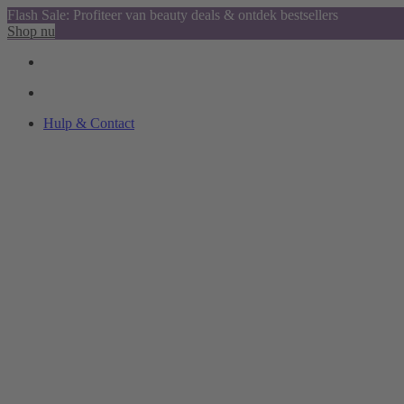
Flash Sale: Profiteer van beauty deals & ontdek bestsellers
Shop nu
Hulp & Contact