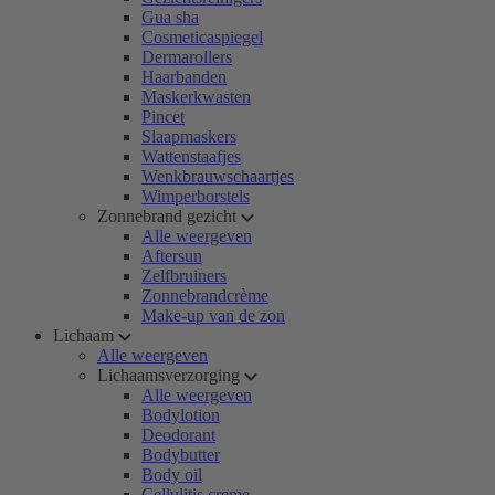
Gua sha
Cosmeticaspiegel
Dermarollers
Haarbanden
Maskerkwasten
Pincet
Slaapmaskers
Wattenstaafjes
Wenkbrauwschaartjes
Wimperborstels
Zonnebrand gezicht
Alle weergeven
Aftersun
Zelfbruiners
Zonnebrandcrème
Make-up van de zon
Lichaam
Alle weergeven
Lichaamsverzorging
Alle weergeven
Bodylotion
Deodorant
Bodybutter
Body oil
Cellulitis creme