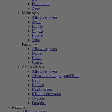
Deodorants
Zeep
Make-up
Alle weergeven
Ogen
Lippen
Nagels
Borstel
Teint
Parfum
Alle weergeven
Dames
Heren
Unisex
Accessoires
Alle weergeven
Afwas- en reinigingsmiddelen
Bags
Boeken
Drinkflessen
Kleine lederwaren
Overige
Paraplu's
Natuur
Alle weergeven