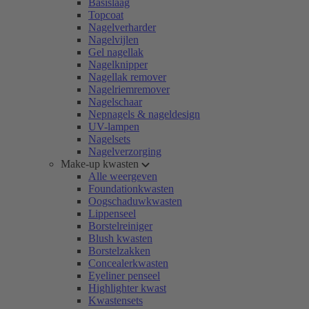
Basislaag
Topcoat
Nagelverharder
Nagelvijlen
Gel nagellak
Nagelknipper
Nagellak remover
Nagelriemremover
Nagelschaar
Nepnagels & nageldesign
UV-lampen
Nagelsets
Nagelverzorging
Make-up kwasten
Alle weergeven
Foundationkwasten
Oogschaduwkwasten
Lippenseel
Borstelreiniger
Blush kwasten
Borstelzakken
Concealerkwasten
Eyeliner penseel
Highlighter kwast
Kwastensets