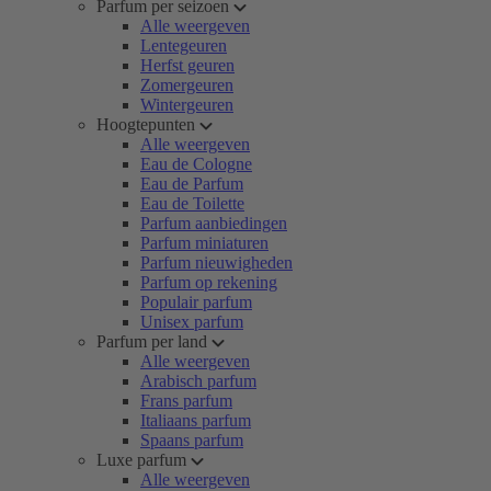
Parfum per seizoen
Alle weergeven
Lentegeuren
Herfst geuren
Zomergeuren
Wintergeuren
Hoogtepunten
Alle weergeven
Eau de Cologne
Eau de Parfum
Eau de Toilette
Parfum aanbiedingen
Parfum miniaturen
Parfum nieuwigheden
Parfum op rekening
Populair parfum
Unisex parfum
Parfum per land
Alle weergeven
Arabisch parfum
Frans parfum
Italiaans parfum
Spaans parfum
Luxe parfum
Alle weergeven