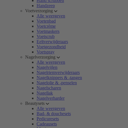
Hand scrubben
Handzeep
Voetverzorging
Alle weergeven
Voetenbad
Voetcrème
Voetmaskers
Voetscrub
Eeltverwijderaars
Voetgezondheid
Voetspray
Nagelverzorging
Alle weergeven
Nagelvijlen
Nagelriemverwijderaars
Nagelknippers & -tangen
Nagelolie & -penselen
Nagelscharen
Nagellak
Nagelverharder
Beautysets
Alle weergeven
Bad- & douchesets
Pedicuresets
Cadeausets