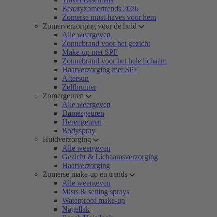
Beautyzomertrends 2026
Zomerse must-haves voor hem
Zomerverzorging voor de huid
Alle weergeven
Zonnebrand voor het gezicht
Make-up met SPF
Zonnebrand voor het hele lichaam
Haarverzorging met SPF
Aftersun
Zelfbruiner
Zomergeuren
Alle weergeven
Damesgeuren
Herengeuren
Bodyspray
Huidverzorging
Alle weergeven
Gezicht & Lichaamsverzorging
Haarverzorging
Zomerse make-up en trends
Alle weergeven
Mists & setting sprays
Waterproof make-up
Nagellak