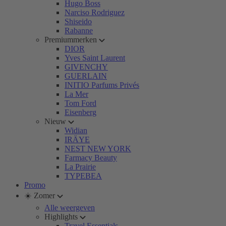
Hugo Boss
Narciso Rodriguez
Shiseido
Rabanne
Premiummerken
DIOR
Yves Saint Laurent
GIVENCHY
GUERLAIN
INITIO Parfums Privés
La Mer
Tom Ford
Eisenberg
Nieuw
Widian
IRÄYE
NEST NEW YORK
Farmacy Beauty
La Prairie
TYPEBEA
Promo
☀️ Zomer
Alle weergeven
Highlights
Travel Essentials