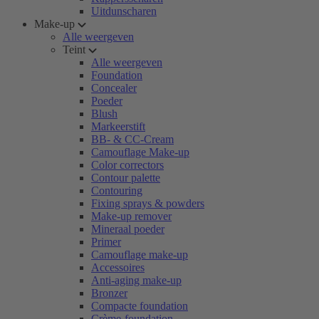
Uitdunscharen
Make-up
Alle weergeven
Teint
Alle weergeven
Foundation
Concealer
Poeder
Blush
Markeerstift
BB- & CC-Cream
Camouflage Make-up
Color correctors
Contour palette
Contouring
Fixing sprays & powders
Make-up remover
Mineraal poeder
Primer
Camouflage make-up
Accessoires
Anti-aging make-up
Bronzer
Compacte foundation
Crème-foundation