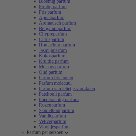
Bloemig parfum
Fruitig parfum
Fris parfum
Appelparfum
Aromatisch parfum
Bergamotparfum
Chypreparfum
Citrusparfum
Houtachtig parfum
Jasmijnparfum
Kokosparfum
Kruidig parfum
Muskus parfum
Oud parfum
Parfum fris linnen
Parfum molecuul
Parfum van lelietje-van-dalen
Patchouli parfum
Poederachtig parfum
Rozenparfum
Sandelhoutparfum
Vanilleparfum
Vetiverparfum
Viooltjesparfum
Parfum per seizoen