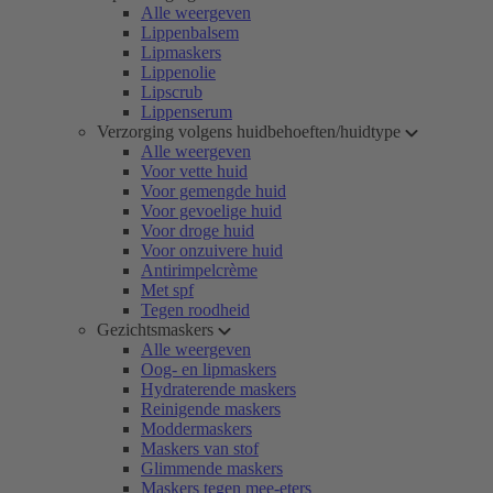
Alle weergeven
Lippenbalsem
Lipmaskers
Lippenolie
Lipscrub
Lippenserum
Verzorging volgens huidbehoeften/huidtype
Alle weergeven
Voor vette huid
Voor gemengde huid
Voor gevoelige huid
Voor droge huid
Voor onzuivere huid
Antirimpelcrème
Met spf
Tegen roodheid
Gezichtsmaskers
Alle weergeven
Oog- en lipmaskers
Hydraterende maskers
Reinigende maskers
Moddermaskers
Maskers van stof
Glimmende maskers
Maskers tegen mee-eters