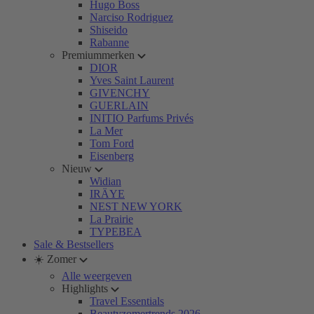
Hugo Boss
Narciso Rodriguez
Shiseido
Rabanne
Premiummerken
DIOR
Yves Saint Laurent
GIVENCHY
GUERLAIN
INITIO Parfums Privés
La Mer
Tom Ford
Eisenberg
Nieuw
Widian
IRÄYE
NEST NEW YORK
La Prairie
TYPEBEA
Sale & Bestsellers
☀️ Zomer
Alle weergeven
Highlights
Travel Essentials
Beautyzomertrends 2026