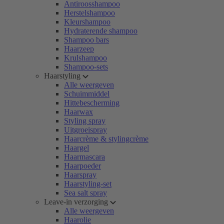
Antiroosshampoo
Herstelshampoo
Kleurshampoo
Hydraterende shampoo
Shampoo bars
Haarzeep
Krulshampoo
Shampoo-sets
Haarstyling
Alle weergeven
Schuimmiddel
Hittebescherming
Haarwax
Styling spray
Uitgroeispray
Haarcrème & stylingcrème
Haargel
Haarmascara
Haarpoeder
Haarspray
Haarstyling-set
Sea salt spray
Leave-in verzorging
Alle weergeven
Haarolie