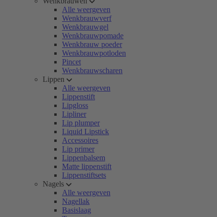
Wenkbrauwen
Alle weergeven
Wenkbrauwverf
Wenkbrauwgel
Wenkbrauwpomade
Wenkbrauw poeder
Wenkbrauwpotloden
Pincet
Wenkbrauwscharen
Lippen
Alle weergeven
Lippenstift
Lipgloss
Lipliner
Lip plumper
Liquid Lipstick
Accessoires
Lip primer
Lippenbalsem
Matte lippenstift
Lippenstiftsets
Nagels
Alle weergeven
Nagellak
Basislaag