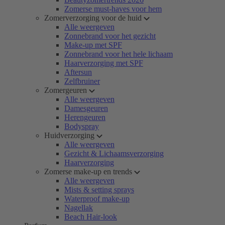
Zomerse must-haves voor hem
Zomerverzorging voor de huid
Alle weergeven
Zonnebrand voor het gezicht
Make-up met SPF
Zonnebrand voor het hele lichaam
Haarverzorging met SPF
Aftersun
Zelfbruiner
Zomergeuren
Alle weergeven
Damesgeuren
Herengeuren
Bodyspray
Huidverzorging
Alle weergeven
Gezicht & Lichaamsverzorging
Haarverzorging
Zomerse make-up en trends
Alle weergeven
Mists & setting sprays
Waterproof make-up
Nagellak
Beach Hair-look