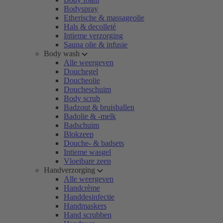
Bodyspray
Etherische & massageolie
Hals & decolleté
Intieme verzorging
Sauna olie & infusie
Body wash
Alle weergeven
Douchegel
Doucheolie
Doucheschuim
Body scrub
Badzout & bruisballen
Badolie & -melk
Badschuim
Blokzeep
Douche- & badsets
Intieme wasgel
Vloeibare zeep
Handverzorging
Alle weergeven
Handcrème
Handdesinfectie
Handmaskers
Hand scrubben