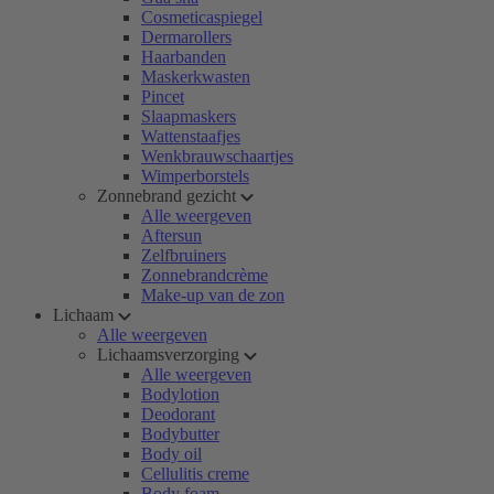
Cosmeticaspiegel
Dermarollers
Haarbanden
Maskerkwasten
Pincet
Slaapmaskers
Wattenstaafjes
Wenkbrauwschaartjes
Wimperborstels
Zonnebrand gezicht
Alle weergeven
Aftersun
Zelfbruiners
Zonnebrandcrème
Make-up van de zon
Lichaam
Alle weergeven
Lichaamsverzorging
Alle weergeven
Bodylotion
Deodorant
Bodybutter
Body oil
Cellulitis creme
Body foam