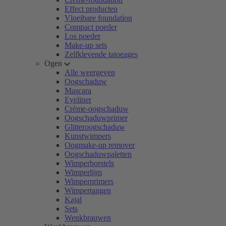
Effect producten
Vloeibare foundation
Compact poeder
Los poeder
Make-up sets
Zelfklevende tatoeages
Ogen
Alle weergeven
Oogschaduw
Mascara
Eyeliner
Crème-oogschaduw
Oogschaduwprimer
Glitteroogschaduw
Kunstwimpers
Oogmake-up remover
Oogschaduwpaletten
Wimperborstels
Wimperlijm
Wimperprimers
Wimpertangen
Kajal
Sets
Wenkbrauwen