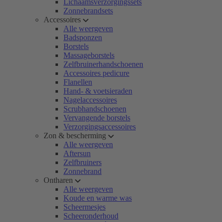
Lichaamsverzorgingssets
Zonnebrandsets
Accessoires
Alle weergeven
Badsponzen
Borstels
Massageborstels
Zelfbruinerhandschoenen
Accessoires pedicure
Flanellen
Hand- & voetsieraden
Nagelaccessoires
Scrubhandschoenen
Vervangende borstels
Verzorgingsaccessoires
Zon & bescherming
Alle weergeven
Aftersun
Zelfbruiners
Zonnebrand
Ontharen
Alle weergeven
Koude en warme was
Scheermesjes
Scheeronderhoud