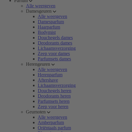
Parfum
Alle weergeven
Damesgeuren
Alle weergeven
Damesparfum
Haarparfum
Bodymist
Douchegels dames
Deodorants dames
Lichaamsverzorging
Zeep voor dames
Parfumsets dames
Herengeuren
Alle weergeven
Herenparfum
Aftershave
Lichaamsverzorging
Douchegels heren
Deodorants heren
Parfumsets heren
Zeep voor heren
Geurnoten
Alle weergeven
Amberparfum
Oriëntaals parfum