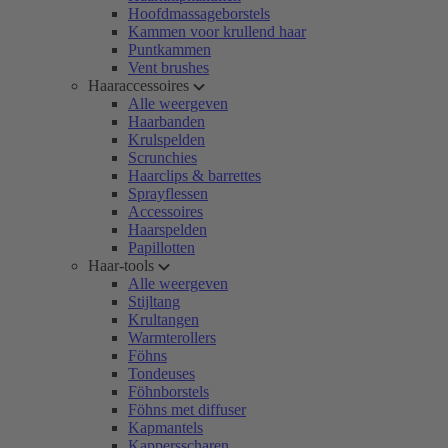
Hoofdmassageborstels
Kammen voor krullend haar
Puntkammen
Vent brushes
Haaraccessoires
Alle weergeven
Haarbanden
Krulspelden
Scrunchies
Haarclips & barrettes
Sprayflessen
Accessoires
Haarspelden
Papillotten
Haar-tools
Alle weergeven
Stijltang
Krultangen
Warmterollers
Föhns
Tondeuses
Föhnborstels
Föhns met diffuser
Kapmantels
Kappersscharen