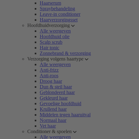
Haarserum
Spraybehandeling
Leave-in conditioner
Haarverzorgingsset
Hoofdhuidverzorging
Alle weergeven
Hoofdhuid olie
Scalp scrub
Hair tonic
Zonnebrand & verzorging
Verzorging volgens haartype
Alle weergeven
Anti-frizz
Anti-roos
Droog haar
Dun & steil haar
Geblondeerd haar
Gekleurd haar
Gevoelige hoofdhuid
Krullend haar
Middelen tegen haaruitval
Normaal haar
Vet haar
Conditioner & spoelen
Alle weergeven