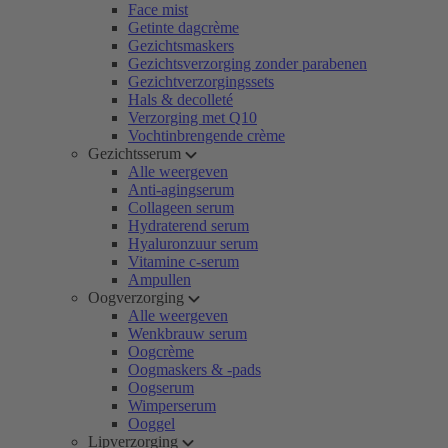
Face mist
Getinte dagcrème
Gezichtsmaskers
Gezichtsverzorging zonder parabenen
Gezichtverzorgingssets
Hals & decolleté
Verzorging met Q10
Vochtinbrengende crème
Gezichtsserum
Alle weergeven
Anti-agingserum
Collageen serum
Hydraterend serum
Hyaluronzuur serum
Vitamine c-serum
Ampullen
Oogverzorging
Alle weergeven
Wenkbrauw serum
Oogcrème
Oogmaskers & -pads
Oogserum
Wimperserum
Ooggel
Lipverzorging