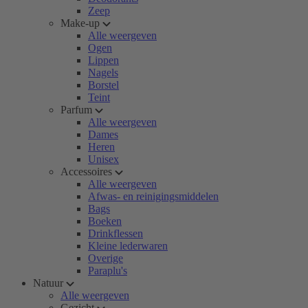
Zeep
Make-up
Alle weergeven
Ogen
Lippen
Nagels
Borstel
Teint
Parfum
Alle weergeven
Dames
Heren
Unisex
Accessoires
Alle weergeven
Afwas- en reinigingsmiddelen
Bags
Boeken
Drinkflessen
Kleine lederwaren
Overige
Paraplu's
Natuur
Alle weergeven
Gezicht