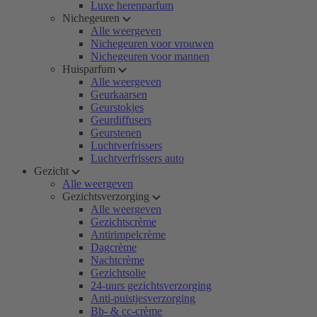
Luxe herenparfum
Nichegeuren
Alle weergeven
Nichegeuren voor vrouwen
Nichegeuren voor mannen
Huisparfum
Alle weergeven
Geurkaarsen
Geurstokjes
Geurdiffusers
Geurstenen
Luchtverfrissers
Luchtverfrissers auto
Gezicht
Alle weergeven
Gezichtsverzorging
Alle weergeven
Gezichtscrème
Antirimpelcrème
Dagcrème
Nachtcrème
Gezichtsolie
24-uurs gezichtsverzorging
Anti-puistjesverzorging
Bb- & cc-crème