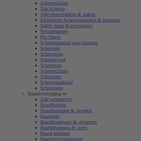
Scheerschuim
Nat Scheren
Aftershavebalsem & -lotion
Elektrische Scheerapparaten & trimmers
Safety razor & accessoires
Neustrimmers
Pre-Shave
Scheerapparaat voor mannen
Scheergel
Scheerkom
Scheerkwast
Scheermes
Scheerschuim
Scheersets
Scheerstandaard
Scheerzeep
Baardverzorging
Alle weergeven
Baardbalsem
Baardkammen & -borstels
Baardolie
Baardtondeuses & -trimmers
Baardshampoo & -zeep
Baard trimmen
Baardverzorgingssets