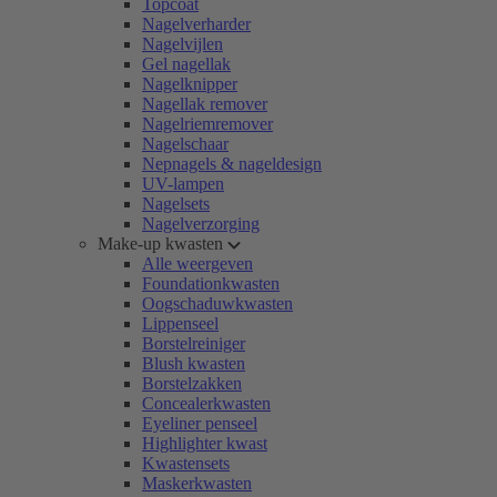
Topcoat
Nagelverharder
Nagelvijlen
Gel nagellak
Nagelknipper
Nagellak remover
Nagelriemremover
Nagelschaar
Nepnagels & nageldesign
UV-lampen
Nagelsets
Nagelverzorging
Make-up kwasten
Alle weergeven
Foundationkwasten
Oogschaduwkwasten
Lippenseel
Borstelreiniger
Blush kwasten
Borstelzakken
Concealerkwasten
Eyeliner penseel
Highlighter kwast
Kwastensets
Maskerkwasten