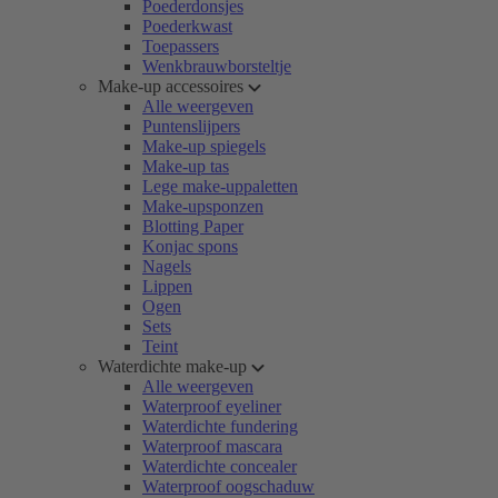
Poederdonsjes
Poederkwast
Toepassers
Wenkbrauwborsteltje
Make-up accessoires
Alle weergeven
Puntenslijpers
Make-up spiegels
Make-up tas
Lege make-uppaletten
Make-upsponzen
Blotting Paper
Konjac spons
Nagels
Lippen
Ogen
Sets
Teint
Waterdichte make-up
Alle weergeven
Waterproof eyeliner
Waterdichte fundering
Waterproof mascara
Waterdichte concealer
Waterproof oogschaduw