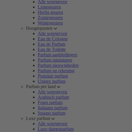
Alle weergeven
Lentegeuren
Herfst geuren
Zomergeuren
Wintergeuren
Hoogtepunten
Alle weergeven
Eau de Cologne
Eau de Parfum
Eau de Toilette
Parfum aanbiedingen
Parfum miniaturen
Parfum nieuwigheden
Parfum op rekening
Populair parfum
Unisex parfum
Parfum per land
Alle weergeven
Arabisch parfum
Frans parfum
Italiaans parfum
Spaans parfum
Luxe parfum
Alle weergeven
Luxe damesparfum