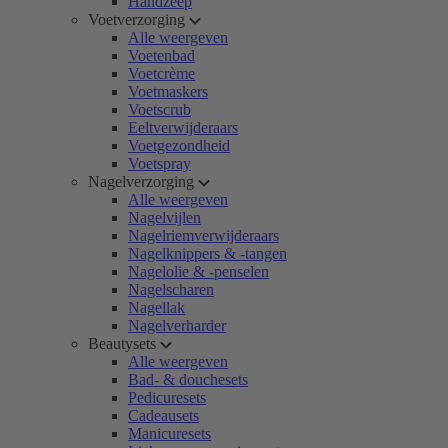
Handzeep
Voetverzorging
Alle weergeven
Voetenbad
Voetcrème
Voetmaskers
Voetscrub
Eeltverwijderaars
Voetgezondheid
Voetspray
Nagelverzorging
Alle weergeven
Nagelvijlen
Nagelriemverwijderaars
Nagelknippers & -tangen
Nagelolie & -penselen
Nagelscharen
Nagellak
Nagelverharder
Beautysets
Alle weergeven
Bad- & douchesets
Pedicuresets
Cadeausets
Manicuresets