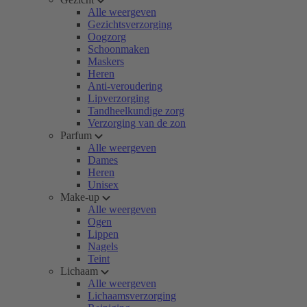
Alle weergeven
Gezichtsverzorging
Oogzorg
Schoonmaken
Maskers
Heren
Anti-veroudering
Lipverzorging
Tandheelkundige zorg
Verzorging van de zon
Parfum
Alle weergeven
Dames
Heren
Unisex
Make-up
Alle weergeven
Ogen
Lippen
Nagels
Teint
Lichaam
Alle weergeven
Lichaamsverzorging