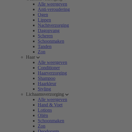
Alle weergeven
Anti-veroudering
Ogen
Lippen
Nachtverzorging
Dagopvang
Scheren
Schoonmaken
Tanden
Zon
Haar
Alle weergeven
Conditioner
Haarverzorging
Shampoo
Haarkleur
Styling
Lichaamsverzorging
Alle weergeven
Hand & Voet
Lotions
Oliën
Schoonmaken
Zon
Deodorants