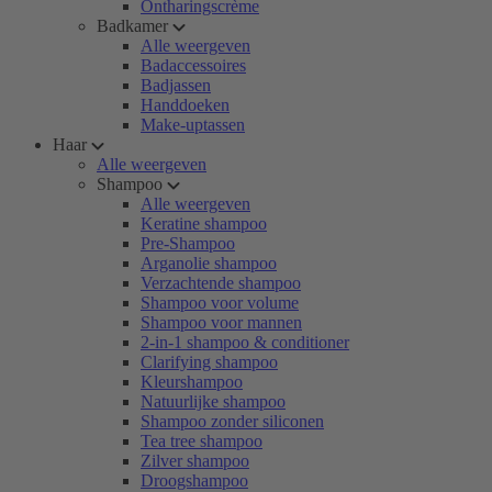
Ontharingscrème
Badkamer
Alle weergeven
Badaccessoires
Badjassen
Handdoeken
Make-uptassen
Haar
Alle weergeven
Shampoo
Alle weergeven
Keratine shampoo
Pre-Shampoo
Arganolie shampoo
Verzachtende shampoo
Shampoo voor volume
Shampoo voor mannen
2-in-1 shampoo & conditioner
Clarifying shampoo
Kleurshampoo
Natuurlijke shampoo
Shampoo zonder siliconen
Tea tree shampoo
Zilver shampoo
Droogshampoo