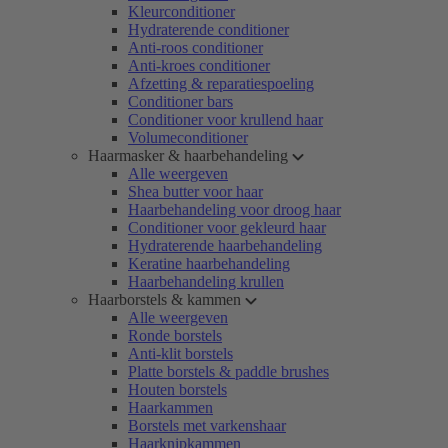
Kleurconditioner
Hydraterende conditioner
Anti-roos conditioner
Anti-kroes conditioner
Afzetting & reparatiespoeling
Conditioner bars
Conditioner voor krullend haar
Volumeconditioner
Haarmasker & haarbehandeling
Alle weergeven
Shea butter voor haar
Haarbehandeling voor droog haar
Conditioner voor gekleurd haar
Hydraterende haarbehandeling
Keratine haarbehandeling
Haarbehandeling krullen
Haarborstels & kammen
Alle weergeven
Ronde borstels
Anti-klit borstels
Platte borstels & paddle brushes
Houten borstels
Haarkammen
Borstels met varkenshaar
Haarknipkammen