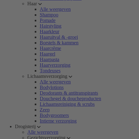
Haar
Alle weergeven
Shampoo
Pomade
Hairstyling
Haarkleur
Haaruitval & -groei
Borstels & kammen
Haarcrème
Haargel
Haarpasta
Haarverzorging
Tondeuses
Lichaamsverzorging
Alle weergeven
Bodylotions
Deodorants & antitranspirants
Douchegel & doucheproducten
Lichaamsreiniging & scrubs
Zeep
Bodygroomers
Intieme verzorging
Drogisterij
Alle weergeven
Gezichtsverzorging