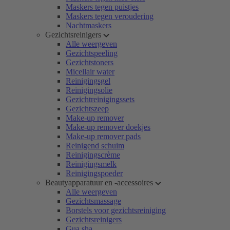
Maskers tegen puistjes
Maskers tegen veroudering
Nachtmaskers
Gezichtsreinigers
Alle weergeven
Gezichtspeeling
Gezichtstoners
Micellair water
Reinigingsgel
Reinigingsolie
Gezichtreinigingssets
Gezichtszeep
Make-up remover
Make-up remover doekjes
Make-up remover pads
Reinigend schuim
Reinigingscrème
Reinigingsmelk
Reinigingspoeder
Beautyapparatuur en -accessoires
Alle weergeven
Gezichtsmassage
Borstels voor gezichtsreiniging
Gezichtsreinigers
Gua sha