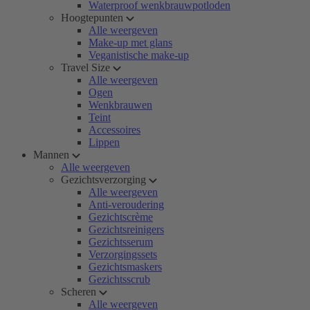
Waterproof wenkbrauwpotloden
Hoogtepunten
Alle weergeven
Make-up met glans
Veganistische make-up
Travel Size
Alle weergeven
Ogen
Wenkbrauwen
Teint
Accessoires
Lippen
Mannen
Alle weergeven
Gezichtsverzorging
Alle weergeven
Anti-veroudering
Gezichtscrème
Gezichtsreinigers
Gezichtsserum
Verzorgingssets
Gezichtsmaskers
Gezichtsscrub
Scheren
Alle weergeven