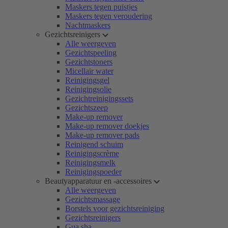
Maskers tegen puistjes
Maskers tegen veroudering
Nachtmaskers
Gezichtsreinigers
Alle weergeven
Gezichtspeeling
Gezichtstoners
Micellair water
Reinigingsgel
Reinigingsolie
Gezichtreinigingssets
Gezichtszeep
Make-up remover
Make-up remover doekjes
Make-up remover pads
Reinigend schuim
Reinigingscrème
Reinigingsmelk
Reinigingspoeder
Beautyapparatuur en -accessoires
Alle weergeven
Gezichtsmassage
Borstels voor gezichtsreiniging
Gezichtsreinigers
Gua sha