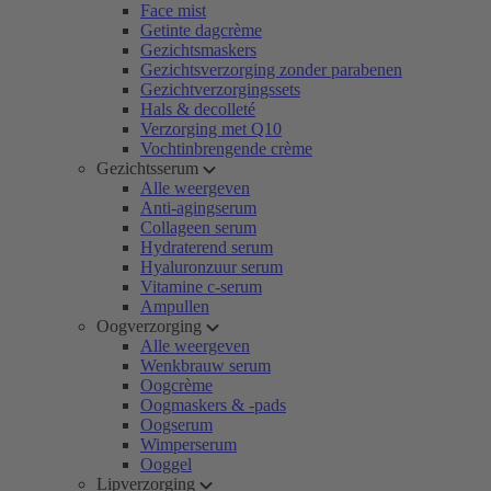
Face mist
Getinte dagcrème
Gezichtsmaskers
Gezichtsverzorging zonder parabenen
Gezichtverzorgingssets
Hals & decolleté
Verzorging met Q10
Vochtinbrengende crème
Gezichtsserum
Alle weergeven
Anti-agingserum
Collageen serum
Hydraterend serum
Hyaluronzuur serum
Vitamine c-serum
Ampullen
Oogverzorging
Alle weergeven
Wenkbrauw serum
Oogcrème
Oogmaskers & -pads
Oogserum
Wimperserum
Ooggel
Lipverzorging