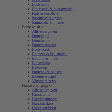
Bodyspray
Etherische & massageolie
Hals & decolleté
Intieme verzorging
Sauna olie & infusie
Body wash
Alle weergeven
Douchegel
Doucheolie
Doucheschuim
Body scrub
Badzout & bruisballen
Badolie & -melk
Badschuim
Blokzeep
Douche- & badsets
Intieme wasgel
Vloeibare zeep
Handverzorging
Alle weergeven
Handcrème
Handdesinfectie
Handmaskers
Hand scrubben