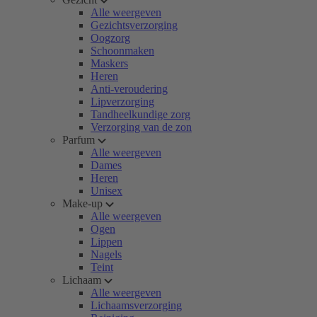
Alle weergeven
Gezichtsverzorging
Oogzorg
Schoonmaken
Maskers
Heren
Anti-veroudering
Lipverzorging
Tandheelkundige zorg
Verzorging van de zon
Parfum
Alle weergeven
Dames
Heren
Unisex
Make-up
Alle weergeven
Ogen
Lippen
Nagels
Teint
Lichaam
Alle weergeven
Lichaamsverzorging