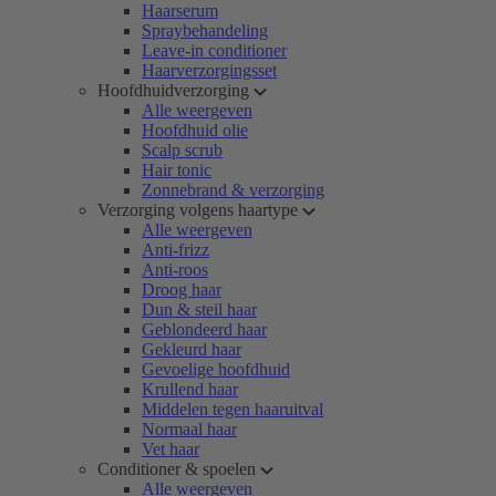
Haarserum
Spraybehandeling
Leave-in conditioner
Haarverzorgingsset
Hoofdhuidverzorging
Alle weergeven
Hoofdhuid olie
Scalp scrub
Hair tonic
Zonnebrand & verzorging
Verzorging volgens haartype
Alle weergeven
Anti-frizz
Anti-roos
Droog haar
Dun & steil haar
Geblondeerd haar
Gekleurd haar
Gevoelige hoofdhuid
Krullend haar
Middelen tegen haaruitval
Normaal haar
Vet haar
Conditioner & spoelen
Alle weergeven