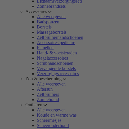
Lichaamsverzorgingssets
Zonnebrandsets
Accessoires
Alle weergeven
Badsponzen
Borstels
Massageborstels
Zelfbruinerhandschoenen
Accessoires pedicure
Flanellen
Hand- & voetsieraden
Nagelaccessoires
Scrubhandschoenen
Vervangende borstels
Verzorgingsaccessoires
Zon & bescherming
Alle weergeven
Aftersun
Zelfbruiners
Zonnebrand
Ontharen
Alle weergeven
Koude en warme was
Scheermesjes
Scheeronderhoud