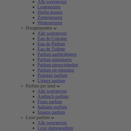
Alle weergeven
Lentegeuren
Herfst geuren
Zomergeuren
Wintergeuren
Hoogtepunten
Alle weergeven
Eau de Cologne
Eau de Parfum
Eau de Toilette
Parfum aanbiedingen
Parfum miniaturen
Parfum nieuwigheden
Parfum op rekening
Populair parfum
Unisex parfum
Parfum per land
Alle weergeven
Arabisch parfum
Frans parfum
Italiaans parfum
Spaans parfum
Luxe parfum
Alle weergeven
Luxe damesparfum