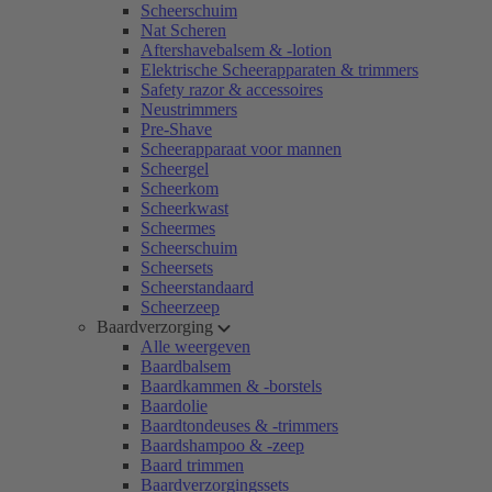
Scheerschuim
Nat Scheren
Aftershavebalsem & -lotion
Elektrische Scheerapparaten & trimmers
Safety razor & accessoires
Neustrimmers
Pre-Shave
Scheerapparaat voor mannen
Scheergel
Scheerkom
Scheerkwast
Scheermes
Scheerschuim
Scheersets
Scheerstandaard
Scheerzeep
Baardverzorging
Alle weergeven
Baardbalsem
Baardkammen & -borstels
Baardolie
Baardtondeuses & -trimmers
Baardshampoo & -zeep
Baard trimmen
Baardverzorgingssets