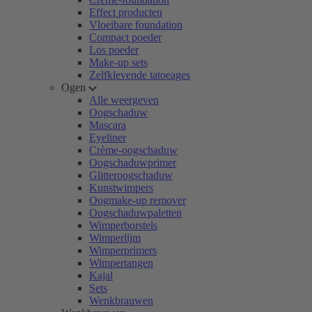
Effect producten
Vloeibare foundation
Compact poeder
Los poeder
Make-up sets
Zelfklevende tatoeages
Ogen
Alle weergeven
Oogschaduw
Mascara
Eyeliner
Crème-oogschaduw
Oogschaduwprimer
Glitteroogschaduw
Kunstwimpers
Oogmake-up remover
Oogschaduwpaletten
Wimperborstels
Wimperlijm
Wimperprimers
Wimpertangen
Kajal
Sets
Wenkbrauwen