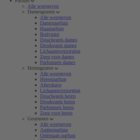
Parfum
Alle weergeven
Damesgeuren
Alle weergeven
Damesparfum
Haarparfum
Bodymist
Douchegels dames
Deodorants dames
Lichaamsverzorging
Zeep voor dames
Parfumsets dames
Herengeuren
Alle weergeven
Herenparfum
Aftershave
Lichaamsverzorging
Douchegels heren
Deodorants heren
Parfumsets heren
Zeep voor heren
Geurnoten
Alle weergeven
Amberparfum
Oriëntaals parfum