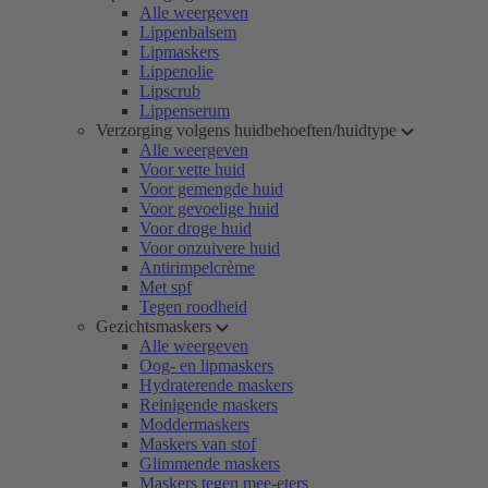
Alle weergeven
Lippenbalsem
Lipmaskers
Lippenolie
Lipscrub
Lippenserum
Verzorging volgens huidbehoeften/huidtype
Alle weergeven
Voor vette huid
Voor gemengde huid
Voor gevoelige huid
Voor droge huid
Voor onzuivere huid
Antirimpelcrème
Met spf
Tegen roodheid
Gezichtsmaskers
Alle weergeven
Oog- en lipmaskers
Hydraterende maskers
Reinigende maskers
Moddermaskers
Maskers van stof
Glimmende maskers
Maskers tegen mee-eters