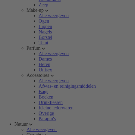
Zeep
Make-up
Alle weergeven
Ogen
Lippen
Nagels
Borstel
Teint
Parfum
Alle weergeven
Dames
Heren
Unisex
Accessoires
Alle weergeven
Afwas- en reinigingsmiddelen
Bags
Boeken
Drinkflessen
Kleine lederwaren
Overige
Paraplu's
Natuur
Alle weergeven
Gezicht