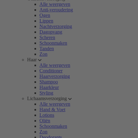
Alle weergeven
Anti-veroudering
Ogen
Lippen
Nachtverzorging
Dagopvang
Scheren
Schoonmaken
Tanden
Zon
Haar
Alle weergeven
Conditioner
Haarverzorging
Shampoo
Haarkleur
Styling
Lichaamsverzorging
Alle weergeven
Hand & Voet
Lotions
Oliën
Schoonmaken
Zon
Deodorants