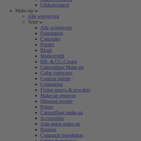
Uitdunscharen
Make-up
Alle weergeven
Teint
Alle weergeven
Foundation
Concealer
Poeder
Blush
Markeerstift
BB- & CC-Cream
Camouflage Make-up
Color correctors
Contour palette
Contouring
Fixing sprays & powders
Make-up remover
Mineraal poeder
Primer
Camouflage make-up
Accessoires
Anti-aging make-up
Bronzer
Compacte foundation
Crème-foundation