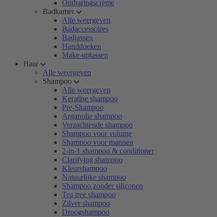
Ontharingscrème
Badkamer
Alle weergeven
Badaccessoires
Badjassen
Handdoeken
Make-uptassen
Haar
Alle weergeven
Shampoo
Alle weergeven
Keratine shampoo
Pre-Shampoo
Arganolie shampoo
Verzachtende shampoo
Shampoo voor volume
Shampoo voor mannen
2-in-1 shampoo & conditioner
Clarifying shampoo
Kleurshampoo
Natuurlijke shampoo
Shampoo zonder siliconen
Tea tree shampoo
Zilver shampoo
Droogshampoo