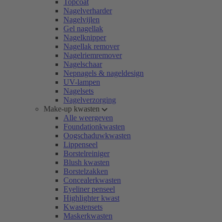
Topcoat
Nagelverharder
Nagelvijlen
Gel nagellak
Nagelknipper
Nagellak remover
Nagelriemremover
Nagelschaar
Nepnagels & nageldesign
UV-lampen
Nagelsets
Nagelverzorging
Make-up kwasten
Alle weergeven
Foundationkwasten
Oogschaduwkwasten
Lippenseel
Borstelreiniger
Blush kwasten
Borstelzakken
Concealerkwasten
Eyeliner penseel
Highlighter kwast
Kwastensets
Maskerkwasten