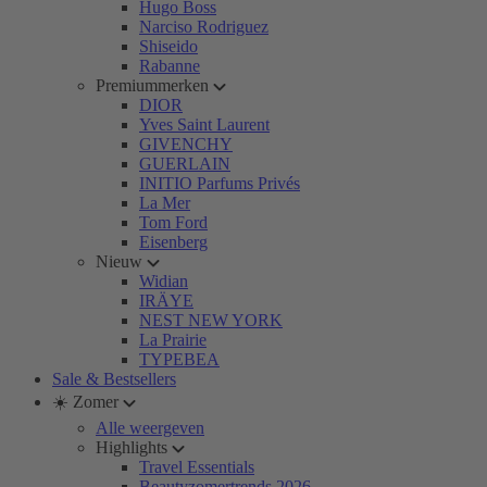
Hugo Boss
Narciso Rodriguez
Shiseido
Rabanne
Premiummerken
DIOR
Yves Saint Laurent
GIVENCHY
GUERLAIN
INITIO Parfums Privés
La Mer
Tom Ford
Eisenberg
Nieuw
Widian
IRÄYE
NEST NEW YORK
La Prairie
TYPEBEA
Sale & Bestsellers
☀️ Zomer
Alle weergeven
Highlights
Travel Essentials
Beautyzomertrends 2026