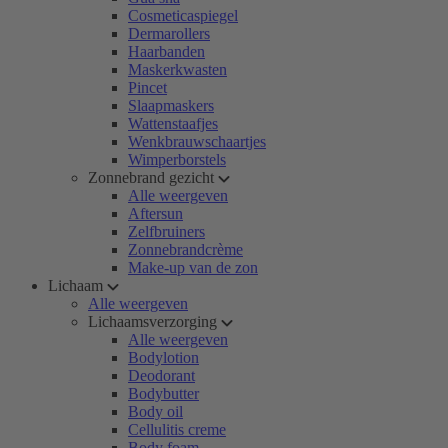
Cosmeticaspiegel
Dermarollers
Haarbanden
Maskerkwasten
Pincet
Slaapmaskers
Wattenstaafjes
Wenkbrauwschaartjes
Wimperborstels
Zonnebrand gezicht
Alle weergeven
Aftersun
Zelfbruiners
Zonnebrandcrème
Make-up van de zon
Lichaam
Alle weergeven
Lichaamsverzorging
Alle weergeven
Bodylotion
Deodorant
Bodybutter
Body oil
Cellulitis creme
Body foam