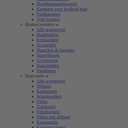
Hoofdmassageborstels
Kammen voor krullend haar
Puntkammen
Vent brushes
Haaraccessoires
Alle weergeven
Haarbanden
Krulspelden
Scrunchies
Haarclips & barrettes
Sprayflessen
Accessoires
Haarspelden
Papillotten
Haar-tools
Alle weergeven
Stijltang
Krultangen
Warmterollers
Föhns
Tondeuses
Föhnborstels
Föhns met diffuser
Kapmantels
Kappersscharen