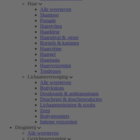
Haar
Alle weergeven
Shampoo
Pomade
Hairstyling
Haarkleur
Haaruitval & -groei
Borstels & kammen
Haarcrème
Haargel
Haarpasta
Haarverzorging
Tondeuses
Lichaamsverzorging
Alle weergeven
Bodylotions
Deodorants & antitranspirants
Douchegel & doucheproducten
Lichaamsreiniging & scrubs
Zeep
Bodygroomers
Intieme verzorging
Drogisterij
Alle weergeven
Gezichtsverzorging