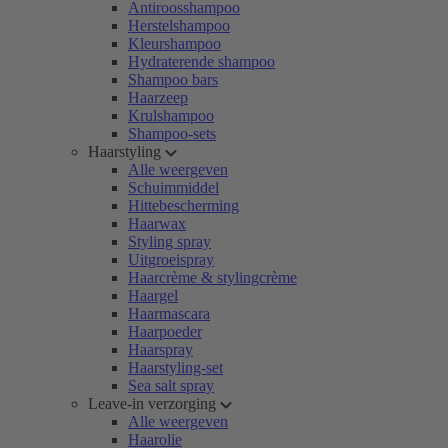
Antiroosshampoo
Herstelshampoo
Kleurshampoo
Hydraterende shampoo
Shampoo bars
Haarzeep
Krulshampoo
Shampoo-sets
Haarstyling
Alle weergeven
Schuimmiddel
Hittebescherming
Haarwax
Styling spray
Uitgroeispray
Haarcrème & stylingcrème
Haargel
Haarmascara
Haarpoeder
Haarspray
Haarstyling-set
Sea salt spray
Leave-in verzorging
Alle weergeven
Haarolie