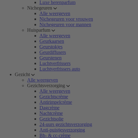
Luxe herenparfum
Nichegeuren
Alle weergeven
Nichegeuren voor vrouwen
Nichegeuren voor mannen
Huisparfum
Alle weergeven
Geurkaarsen
Geurstokjes
Geurdiffusers
Geurstenen
Luchtverfrissers
Luchtverfrissers auto
Gezicht
Alle weergeven
Gezichtsverzorging
Alle weergeven
Gezichtscrème
Antirimpelcrème
Dagcrème
Nachtcrème
Gezichtsolie
24-uurs gezichtsverzorging
Anti-puistjesverzorging
Bb- & cc-crème