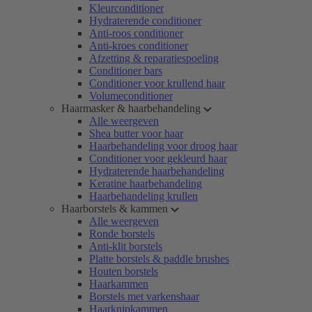
Kleurconditioner
Hydraterende conditioner
Anti-roos conditioner
Anti-kroes conditioner
Afzetting & reparatiespoeling
Conditioner bars
Conditioner voor krullend haar
Volumeconditioner
Haarmasker & haarbehandeling
Alle weergeven
Shea butter voor haar
Haarbehandeling voor droog haar
Conditioner voor gekleurd haar
Hydraterende haarbehandeling
Keratine haarbehandeling
Haarbehandeling krullen
Haarborstels & kammen
Alle weergeven
Ronde borstels
Anti-klit borstels
Platte borstels & paddle brushes
Houten borstels
Haarkammen
Borstels met varkenshaar
Haarknipkammen