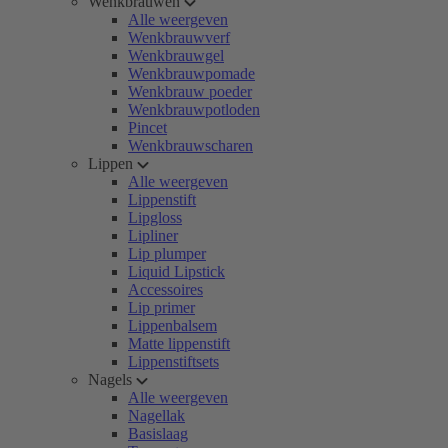
Wenkbrauwen
Alle weergeven
Wenkbrauwverf
Wenkbrauwgel
Wenkbrauwpomade
Wenkbrauw poeder
Wenkbrauwpotloden
Pincet
Wenkbrauwscharen
Lippen
Alle weergeven
Lippenstift
Lipgloss
Lipliner
Lip plumper
Liquid Lipstick
Accessoires
Lip primer
Lippenbalsem
Matte lippenstift
Lippenstiftsets
Nagels
Alle weergeven
Nagellak
Basislaag