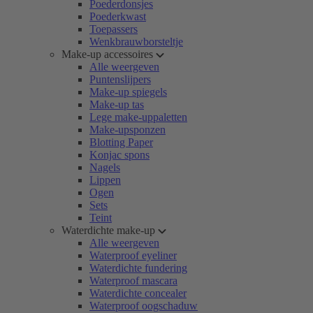
Poederdonsjes
Poederkwast
Toepassers
Wenkbrauwborsteltje
Make-up accessoires
Alle weergeven
Puntenslijpers
Make-up spiegels
Make-up tas
Lege make-uppaletten
Make-upsponzen
Blotting Paper
Konjac spons
Nagels
Lippen
Ogen
Sets
Teint
Waterdichte make-up
Alle weergeven
Waterproof eyeliner
Waterdichte fundering
Waterproof mascara
Waterdichte concealer
Waterproof oogschaduw