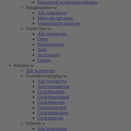
Waterproof wenkbrauwpotloden
Hoogtepunten
Alle weergeven
Make-up met glans
Veganistische make-up
Travel Size
Alle weergeven
Ogen
Wenkbrauwen
Teint
Accessoires
Lippen
Mannen
Alle weergeven
Gezichtsverzorging
Alle weergeven
Anti-veroudering
Gezichtscrème
Gezichtsreinigers
Gezichtsserum
Verzorgingssets
Gezichtsmaskers
Gezichtsscrub
Scheren
Alle weergeven