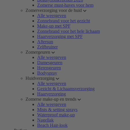
Zomerse must-haves voor hem
Zomerverzorging voor de huid
Alle weergeven
Zonnebrand voor het gezicht
Make-up met SPF
Zonnebrand voor het hele lichaam
Haarverzorging met SPF
Aftersun
Zelfbruiner
Zomergeuren
Alle weergeven
Damesgeuren
Herengeuren
Bodyspray
Huidverzorging
Alle weergeven
Gezicht & Lichaamsverzorging
Haarverzorging
Zomerse make-up en trends
Alle weergeven
Mists & setting sprays
Waterproof make-up
Nagellak
Beach Hair-look