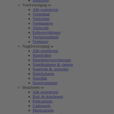
Handzeep
Voetverzorging
Alle weergeven
Voetenbad
Voetcrème
Voetmaskers
Voetscrub
Eeltverwijderaars
Voetgezondheid
Voetspray
Nagelverzorging
Alle weergeven
Nagelvijlen
Nagelriemverwijderaars
Nagelknippers & -tangen
Nagelolie & -penselen
Nagelscharen
Nagellak
Nagelverharder
Beautysets
Alle weergeven
Bad- & douchesets
Pedicuresets
Cadeausets
Manicuresets