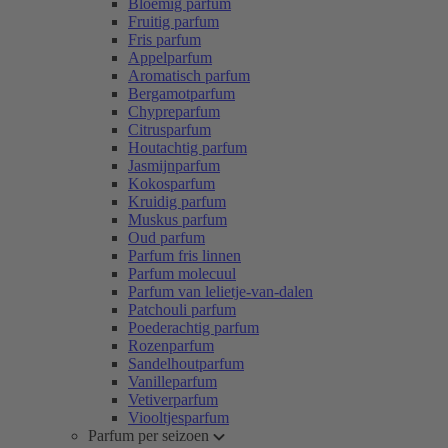
Bloemig parfum
Fruitig parfum
Fris parfum
Appelparfum
Aromatisch parfum
Bergamotparfum
Chypreparfum
Citrusparfum
Houtachtig parfum
Jasmijnparfum
Kokosparfum
Kruidig parfum
Muskus parfum
Oud parfum
Parfum fris linnen
Parfum molecuul
Parfum van lelietje-van-dalen
Patchouli parfum
Poederachtig parfum
Rozenparfum
Sandelhoutparfum
Vanilleparfum
Vetiverparfum
Viooltjesparfum
Parfum per seizoen